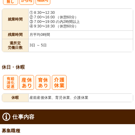
残
週
シ
① 8:30〜12:30
② 7:00〜16:00 （休憩60分）
就業時間
業ほぼなし
3日から可
フト相談可
③ 7:00〜19:00 の内2時間以上
④ 9:30〜18:30 （休憩60分）
残業時間
月平均0時間
週所定
3日 ～ 5日
労働日数
休日・休暇
有
休暇
産前産後休業、育児休業、介護休業
給消化促進
仕事内容
募集職種