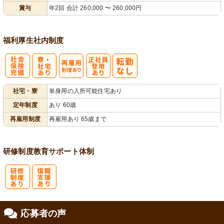
賞与
年2回 合計 260,000 〜 260,000円
福利厚生
社内制度
社
寮・
再雇用制度あ
正社員登用あ
社宅・寮
単身用の入所可能住宅あり
会保険完備
社宅あり
り
り
定年制度
あり 60歳
再雇用制度
再雇用あり 65歳まで
研修制度
教育
サポート体制
研
復
応募者の声
修制度あり
職支援あり