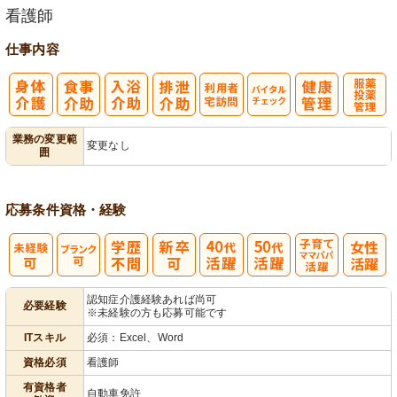
看護師
仕事内容
利
バイタルチェ
服薬・投薬管
業務の変更範
変更なし
囲
用者宅訪問
ック
理
応募条件
資格・経験
子育てママパ
認知症介護経験あれば尚可
必要経験
※未経験の方も応募可能です
パ活躍
ITスキル
必須：Excel、Word
資格必須
看護師
有資格者
自動車免許