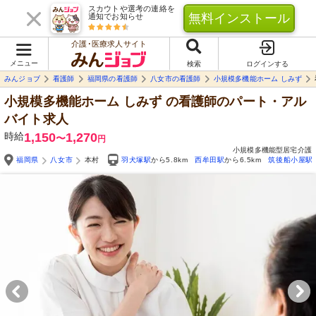
スカウトや選考の連絡を
無料インストール
通知でお知らせ
介護･医療求人サイト
メニュー
検索
ログインする
みんジョブ
看護師
福岡県の看護師
八女市の看護師
小規模多機能ホーム しみず
小規模多機能ホーム しみず
の看護師のパート・アル
バイト求人
時給
1,150
1,270
〜
円
小規模多機能型居宅介護
福岡県
八女市
本村
羽犬塚駅
から5.8km
西牟田駅
から6.5km
筑後船小屋駅