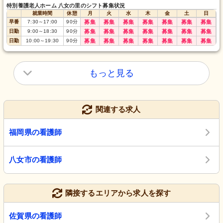
特別養護老人ホーム 八女の里のシフト募集状況
就業時間
休憩
月
火
水
木
金
土
日
早番
7:30
～
17:00
90
分
募集
募集
募集
募集
募集
募集
募集
日勤
9:00
～
18:30
90
分
募集
募集
募集
募集
募集
募集
募集
日勤
10:00
～
19:30
90
分
募集
募集
募集
募集
募集
募集
募集
もっと見る
関連する求人
福岡県の看護師
八女市の看護師
隣接するエリアから求人を探す
佐賀県の看護師