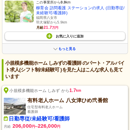
この事業所から
0.9
km
柳育会 訪問看護 ステーションの求人 (日勤専従/
未経験可/看護師)
福岡県八女市
羽犬塚駅から5.9km
21.7
月給
万円
お気に入り
に
追加
もっと見る
小規模多機能ホーム しみずの看護師 のパート・アルバイ
ト求人(シフト制/未経験可 )を見た人はこんな求人も見て
います
1.7
小規模多機能ホーム しみず から
km
有料老人ホーム 八女津ひめ弐番館
住宅型有料老人ホーム
看護師
日勤専従/未経験可/看護師
206,000
226,000
月給
円
円
〜