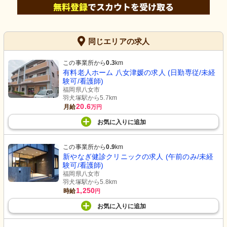
同じエリアの求人
この事業所から
0.3
km
有料老人ホーム 八女津媛の求人 (日勤専従/未経
験可/看護師)
福岡県八女市
羽犬塚駅から5.7km
20.6
月給
万円
お気に入り
に
追加
この事業所から
0.9
km
新やなぎ健診クリニックの求人 (午前のみ/未経
験可/看護師)
福岡県八女市
羽犬塚駅から5.8km
1,250
時給
円
お気に入り
に
追加