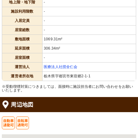
地上階・地下階
-
施設利用階数
-
入居定員
-
居室総数
-
敷地面積
1069.31m²
延床面積
306.34m²
居室面積
-
運営法人
医療法人社団全仁会
運営者所在地
栃木県宇都宮市東宿郷2-1-1
※受動喫煙対策につきましては、面接時に施設担当者にお問い合わせをお願い
いたします。
周辺地図