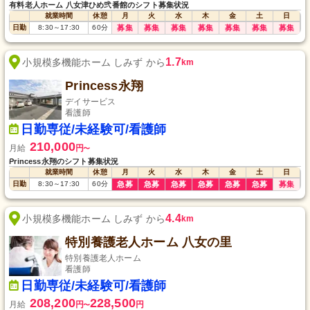
有料老人ホーム 八女津ひめ弐番館のシフト募集状況
就業時間
休憩
月
火
水
木
金
土
日
日勤
8:30
～
17:30
60
分
募集
募集
募集
募集
募集
募集
募集
1.7
小規模多機能ホーム しみず から
km
Princess永翔
デイサービス
看護師
日勤専従/未経験可/看護師
210,000
月給
円
〜
Princess永翔のシフト募集状況
就業時間
休憩
月
火
水
木
金
土
日
日勤
8:30
～
17:30
60
分
急募
急募
急募
急募
急募
急募
募集
4.4
小規模多機能ホーム しみず から
km
特別養護老人ホーム 八女の里
特別養護老人ホーム
看護師
日勤専従/未経験可/看護師
208,200
228,500
月給
円
円
〜