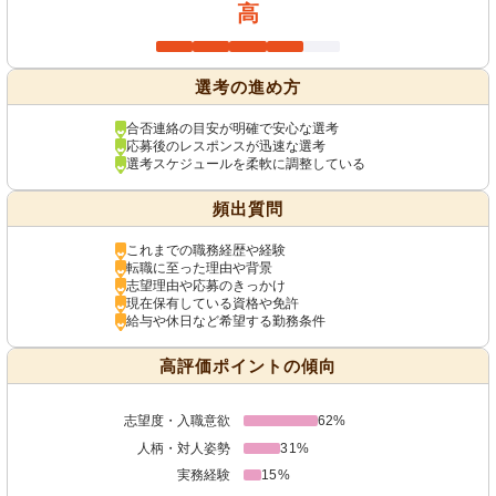
高
選考の進め方
合否連絡の目安が明確で安心な選考
応募後のレスポンスが迅速な選考
選考スケジュールを柔軟に調整している
頻出質問
これまでの職務経歴や経験
転職に至った理由や背景
志望理由や応募のきっかけ
現在保有している資格や免許
給与や休日など希望する勤務条件
高評価ポイントの傾向
志望度・入職意欲
62%
人柄・対人姿勢
31%
実務経験
15%