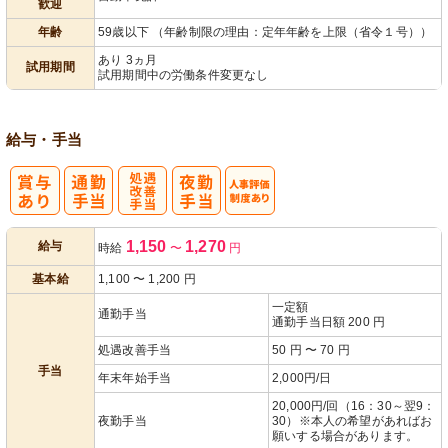
歓迎
年齢
59歳以下 （年齢制限の理由：定年年齢を上限（省令１号））
あり 3ヵ月
試用期間
試用期間中の労働条件変更なし
給与・手当
処
人事評価制度
1,150
1,270
給与
時給
〜
円
遇改善手当
あり
基本給
1,100
〜
1,200
円
一定額
通勤手当
通勤手当日額 200 円
処遇改善手当
50 円 〜 70 円
手当
年末年始手当
2,000円/日
20,000円/回（16：30～翌9：
夜勤手当
30）※本人の希望があればお
願いする場合があります。