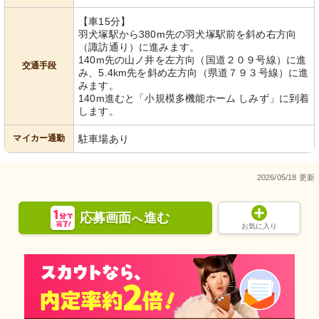
【車15分】
羽犬塚駅から380m先の羽犬塚駅前を斜め右方向
（諏訪通り）に進みます。
140m先の山ノ井を左方向（国道２０９号線）に進
交通手段
み、5.4km先を斜め左方向（県道７９３号線）に進
みます。
140m進むと「小規模多機能ホーム しみず」に到着
します。
マイカー通勤
駐車場あり
2026/05/18 更新
応募画面
進む
へ
お気に入り