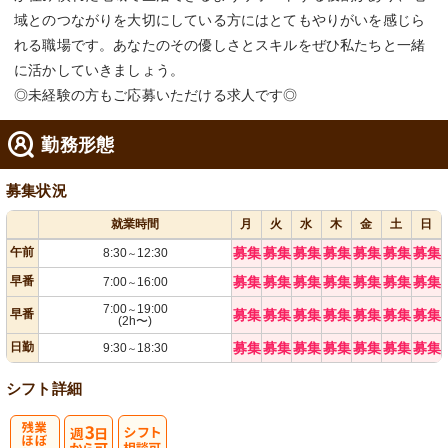
域とのつながりを大切にしている方にはとてもやりがいを感じら
れる職場です。あなたのその優しさとスキルをぜひ私たちと一緒
に活かしていきましょう。
◎未経験の方もご応募いただける求人です◎
勤務形態
募集状況
就業時間
月
火
水
木
金
土
日
午前
募集
募集
募集
募集
募集
募集
募集
8:30
12:30
～
早番
募集
募集
募集
募集
募集
募集
募集
7:00
16:00
～
7:00
19:00
～
早番
募集
募集
募集
募集
募集
募集
募集
(2h〜)
日勤
募集
募集
募集
募集
募集
募集
募集
9:30
18:30
～
シフト詳細