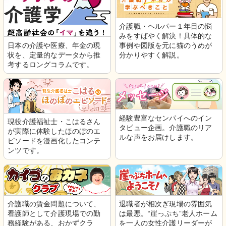
介護職・ヘルパー１年目の悩
みをすばやく解決！具体的な
日本の介護や医療、年金の現
事例や図版を元に猫のうめが
状を、定量的なデータから推
分かりやすく解説。
考するロングコラムです。
経験豊富なセンパイへのイン
現役介護福祉士・こはるさん
タビュー企画。介護職のリア
が実際に体験したほのぼのエ
ルな声をお届けします。
ピソードを漫画化したコンテ
ンツです。
介護職の賃金問題について、
退職者が相次ぎ現場の雰囲気
看護師として介護現場での勤
は最悪。“崖っぷち”老人ホーム
務経験がある、おかずクラ
を一人の女性介護リーダーが