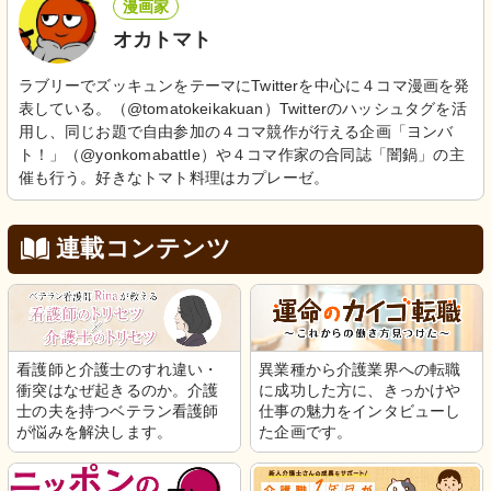
漫画家
オカトマト
ラブリーでズッキュンをテーマにTwitterを中心に４コマ漫画を発
表している。（@tomatokeikakuan）Twitterのハッシュタグを活
用し、同じお題で自由参加の４コマ競作が行える企画「ヨンバ
ト！」（@yonkomabattle）や４コマ作家の合同誌「闇鍋」の主
催も行う。好きなトマト料理はカプレーゼ。
連載コンテンツ
看護師と介護士のすれ違い・
異業種から介護業界への転職
衝突はなぜ起きるのか。介護
に成功した方に、きっかけや
士の夫を持つベテラン看護師
仕事の魅力をインタビューし
が悩みを解決します。
た企画です。