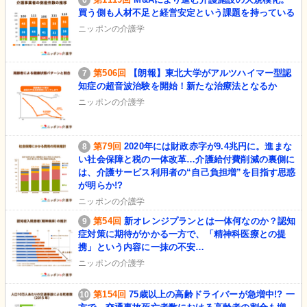
買う側も人材不足と経営安定という課題を持っている
ニッポンの介護学
第506回
【朗報】東北大学がアルツハイマー型認
知症の超音波治験を開始！新たな治療法となるか
ニッポンの介護学
第79回
2020年には財政赤字が9.4兆円に。進まな
い社会保障と税の一体改革…介護給付費削減の裏側に
は、介護サービス利用者の“自己負担増”を目指す思惑
が明らか!?
ニッポンの介護学
第54回
新オレンジプランとは一体何なのか？認知
症対策に期待がかかる一方で、「精神科医療との提
携」という内容に一抹の不安…
ニッポンの介護学
第154回
75歳以上の高齢ドライバーが急増中!? 一