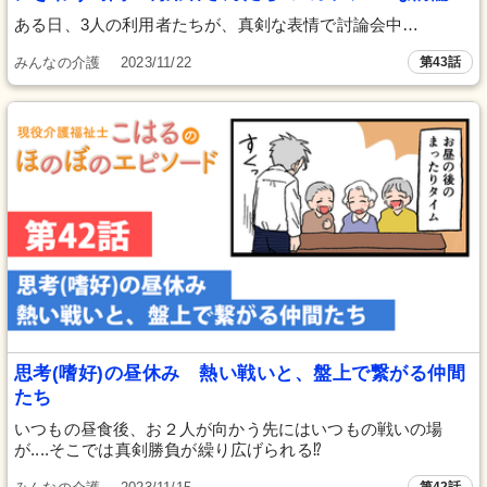
ある日、3人の利用者たちが、真剣な表情で討論会中…
みんなの介護
2023/11/22
第43話
思考(嗜好)の昼休み 熱い戦いと、盤上で繋がる仲間
たち
いつもの昼食後、お２人が向かう先にはいつもの戦いの場
が....そこでは真剣勝負が繰り広げられる⁉