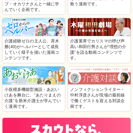
ブ・オカリナさんと一緒に学
救う漫画です。
んでいく企画です。
介護経験ゼロの主人公、斉木
介護業界でカリスマの呼び声
勝(40)がヘルパーとして成長
高い和田行男さんが“理想の介
していく様子を描いた漫画コ
護”を語る動画コンテンツで
ンテンツです。
す。
小規模多機能型施設・あおい
ノンフィクションライター・
けあを舞台に、“あたりまえの
中村淳彦さんが現場の最前線
介護”を新米介護士が学んでい
で働くゲストを迎える対談企
く漫画です。
画です。