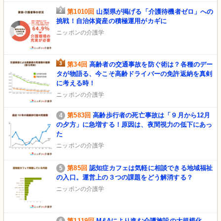
第1010回
山梨県が掲げる「介護待機者ゼロ」への
挑戦！自治体資産の積極運用がカギに
ニッポンの介護学
第34回
高齢者の交通事故を防ぐ術は？各種のデー
タが物語る、今こそ高齢ドライバーの免許返納を真剣
に考える時！
ニッポンの介護学
第583回
高齢歩行者の死亡事故は「９月から12月
の夕方」に急増する！原因は、夜間視力の低下にあっ
た
ニッポンの介護学
第85回
認知症カフェは気軽に相談できる地域福祉
の入口。運営上の３つの課題をどう解消する？
ニッポンの介護学
第1119回
M&Aにより進む介護施設の大規模化。