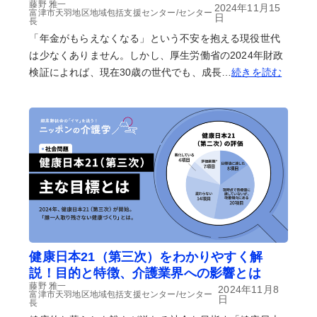
藤野 雅一
2024年11月15
富津市天羽地区地域包括支援センター/センター
日
長
「年金がもらえなくなる」という不安を抱える現役世代
は少なくありません。しかし、厚生労働省の2024年財政
検証によれば、現在30歳の世代でも、成長…
続きを読む
健康日本21（第三次）をわかりやすく解
説！目的と特徴、介護業界への影響とは
藤野 雅一
2024年11月8
富津市天羽地区地域包括支援センター/センター
日
長