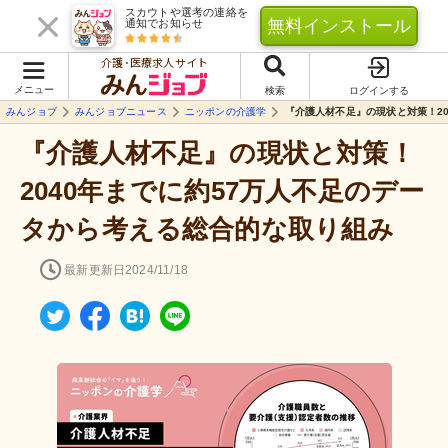
スカウトや選考の連絡を
無料インストール
通知でお知らせ
介護･医療求人サイト
メニュー
検索
ログインする
みんジョブ
みんジョブニュース
ニッポンの介護学
『介護人材不足』の現状と対策！2
『介護人材不足』の現状と対策！
2040年までに約57万人不足のデー
タから考える総合的な取り組み
最新更新日
2024/11/18