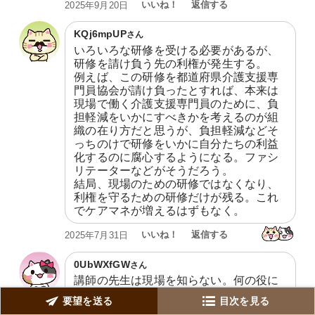
いいね！
返信する
2025年9月20日
KQj6mpUP
さん
いろいろな研修を受ける必要があるが、
研修を請け負う先の利権が発生する。

例えば、この研修を都道府県介護支援専
門員協会が請け負ったとすれば、本来は
現場で働く介護支援専門員のために、負
担軽減をいかにすべきかを考えるのが組
織の在り方だと思うが、負担軽減などそ
っちのけで研修をいかに自分たちの利益
化するのに腐心するようになる。ファシ
リテーターなどがそうだろう。

結局、現場のための研修ではなくなり、
利権を守るための研修だけが残る。これ
でケアマネが増えるはずもなく。
いいね！
返信する
2025年7月31日
0UbWXfGW
さん
講師の先生は現場を知らない。何の役に
も立たない更新研修。天下り先のためし
要望を送る
目次を見る
てる？ケアマネの能力を
