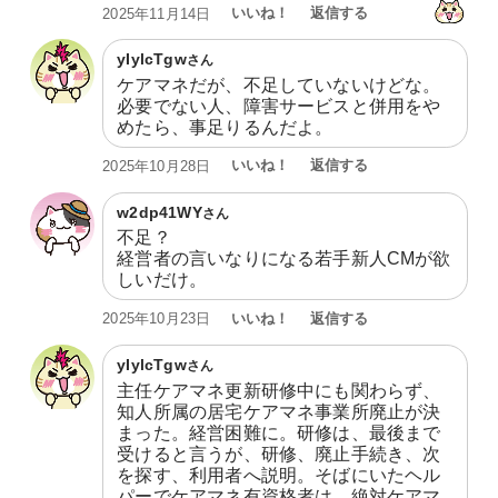
いいね！
返信する
2025年11月14日
yIylcTgw
さん
ケアマネだが、不足していないけどな。
必要でない人、障害サービスと併用をや
めたら、事足りるんだよ。
いいね！
返信する
2025年10月28日
w2dp41WY
さん
不足？

経営者の言いなりになる若手新人CMが欲
しいだけ。
いいね！
返信する
2025年10月23日
yIylcTgw
さん
主任ケアマネ更新研修中にも関わらず、
知人所属の居宅ケアマネ事業所廃止が決
まった。経営困難に。研修は、最後まで
受けると言うが、研修、廃止手続き、次
を探す、利用者へ説明。そばにいたヘル
パーでケアマネ有資格者は、絶対ケアマ