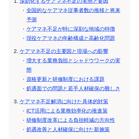
深刻化するケアマネ不足の実態と要因
全国的なケアマネ従事者数の推移と将来
予測
ケアマネ不足が特に深刻な地域の特徴
現役ケアマネの年齢構成と高齢化問題
ケアマネ不足の主要因と現場への影響
増大する業務負担とシャドウワークの実
態
資格更新と研修制度における課題
処遇面での問題と若手人材確保の難しさ
ケアマネ不足解消に向けた具体的対策
ICT活用による業務効率化の推進策
研修制度改革による負担軽減の方向性
処遇改善と人材確保に向けた新施策