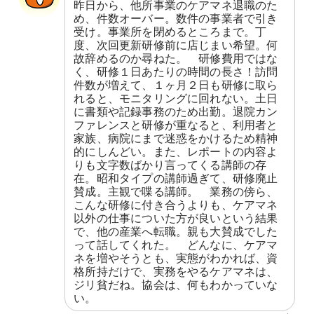
昨日から、他所事業のケアマネ退職のた
め、件数オーバー。数件の事業者で引き
受け。事業所を閉めるところまで。丁
度、次回更新研修前に店じまい希望。何
故辞めるのか尋ねた。　研修費用ではな
く、研修１日あたりの時間の長さ！訪問
件数が増えて、１ヶ月２日も研修に取ら
れると、モニタリングに回れない。土日
に書類や記録事務のため出勤。退院カン
ファレンスと研修が重なると、利用者と
家族、病院にまで迷惑をかけるため精神
的にしんどい。また、レポートの内容よ
りも文字数ばかり言ってくる講師の存
在。昭和タイプの講師過ぎて、研修廃止
賛成。主観で喋る講師。　業務の傍ら、
こんな研修に付き合うよりも、ケアマネ
以外の仕事についた方が良いという結果
で、他の産業へ転職。親も大賛成でした
って話してくれた。　どんなに、ケアマ
ネを増やそうとも、実態がわかれば、資
格所持だけで、実務をやるケアマネは、
ジリ貧だね。協会は、何もわかっていな
い。