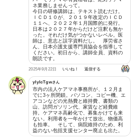
ネ業務しませんって。

今日の研修講師は、テキスト読むだけ。

ＩＣＤ１０が、２０１９年改定のＩＣＤ
１１へ、２０２２年１月国際的に発行。
日本は２０２７年からだけど注釈も無か
った。それだけ気がつかないレベル。医
師は、意志と誤字資料だし。　厚労省さ
ん、日本介護支援専門員協会を指導して
ください。初日から、講師全員、資料の
朗読です。
いいね！
返信する
2025年9月22日
yIylcTgw
さん
市内の法人ケアマネ事務所が、１２月ま
でに3ヶ所閉鎖。パソコン、コピー機、エ
アコンなどの光熱費と維持費、書類の
山、訪問ガソリン代、家賃など経費維
持。ケアマネ高齢化で、募集かけても来
ない。利用者を一年かけて放出。物価高
も拍車。　そして、病院維持のため、利
益のない包括支援センター廃止も出た。