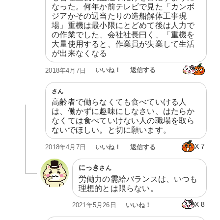
なった。何年か前テレビで見た「カンボ
ジアかその辺当たりの造船解体工事現
場」重機は最小限にとどめて後は人力で
の作業でした、会社社長曰く、「重機を
大量使用すると、作業員が失業して生活
が出来なくなる
いいね！
返信する
2018年4月7日
さん
高齢者で働らなくても食べていける人
は、働かずに趣味にしなさい、はたらか
なくては食べていけない人の職場を取ら
ないでほしい。と切に願います。
X
7
いいね！
返信する
2018年4月7日
にっき
さん
労働力の需給バランスは、いつも
理想的とは限らない。
X
8
いいね！
2021年5月26日