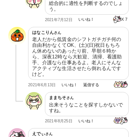
総合的に適性を判断するのでしょ
う。
X
7
いいね！
2021年7月12日
はなこりん
さん
老人だから低賃金のシフトガチガチ何の
自由利かなくてOK、(土)(日)祝日もちろ
ん休めないのあったり前、早朝６時か
ら、深夜12時なら大歓迎、清掃、看護助
手、介護なら仕事あるよ。老人にそんな
アクティブな生活させたら倒れるんです
けど。
いいね！
返信する
2021年6月13日
ままちそ
さん
出来そうなことを探すしかないで
すね。
いいね！
2021年8月25日
えでぃ
さん