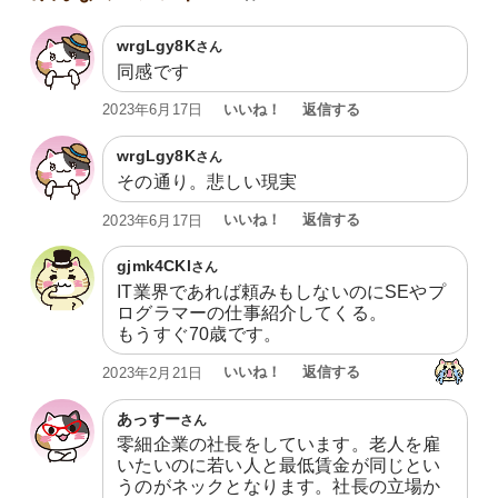
wrgLgy8K
さん
同感です
いいね！
返信する
2023年6月17日
wrgLgy8K
さん
その通り。悲しい現実
いいね！
返信する
2023年6月17日
gjmk4CKl
さん
IT業界であれば頼みもしないのにSEやプ
ログラマーの仕事紹介してくる。

もうすぐ70歳です。
いいね！
返信する
2023年2月21日
あっすー
さん
零細企業の社長をしています。老人を雇
いたいのに若い人と最低賃金が同じとい
うのがネックとなります。社長の立場か