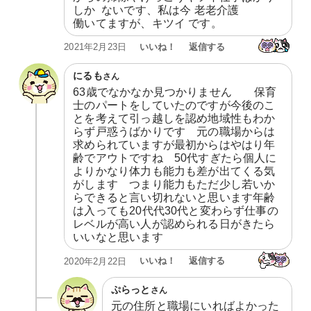
しか  ないです、私は今 老老介護

働いてますが、キツイ です。
いいね！
返信する
2021年2月23日
にるも
さん
63歳でなかなか見つかりません　　保育
士のパートをしていたのですが今後のこ
とを考えて引っ越しを認め地域性もわか
らず戸惑うばかりです　元の職場からは
求められていますが最初からはやはり年
齢でアウトですね　50代すぎたら個人に
よりかなり体力も能力も差が出てくる気
がします　つまり能力もただ少し若いか
らできると言い切れないと思います年齢
は入っても20代代30代と変わらず仕事の
レベルが高い人が認められる日がきたら
いいなと思います
いいね！
返信する
2020年2月22日
ぷらっと
さん
元の住所と職場にいればよかった