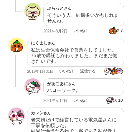
ぷらっと
さん
そういう人、結構多いかもしれま
せんね。
X
7
いいね！
2021年8月2日
にくまし
さん
私は生命保険会社で営業をしてました。
75歳で嘱託も終わりました。まだまだ働
きたいです。
いいね！
返信する
2019年1月31日
があこあに
さん
ハローワーク。
X
10
いいね！
2021年5月2日
カレン
さん
老夫婦だけで経営している電気屋さんに
工事を依頼した。

結果は惨憺たる物で、客である私が老夫