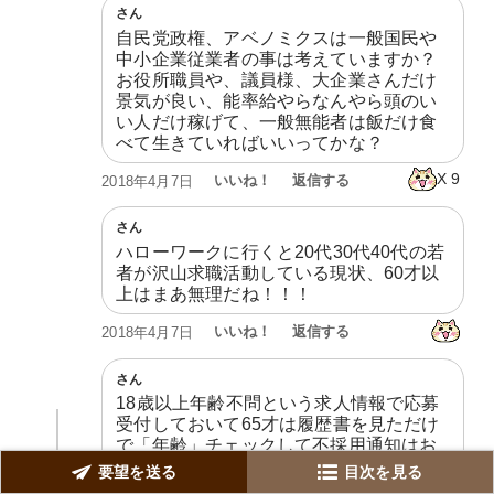
さん
自民党政権、アベノミクスは一般国民や
中小企業従業者の事は考えていますか？
お役所職員や、議員様、大企業さんだけ
景気が良い、能率給やらなんやら頭のい
い人だけ稼げて、一般無能者は飯だけ食
べて生きていればいいってかな？
X
9
いいね！
返信する
2018年4月7日
さん
ハローワークに行くと20代30代40代の若
者が沢山求職活動している現状、60才以
上はまあ無理だね！！！
いいね！
返信する
2018年4月7日
さん
18歳以上年齢不問という求人情報で応募
受付しておいて65才は履歴書を見ただけ
で「年齢」チェックして不採用通知はお
かくない？初めから何歳以下と明記して
要望を送る
目次を見る
ほしい。国はたてまえだけだ。65才以上