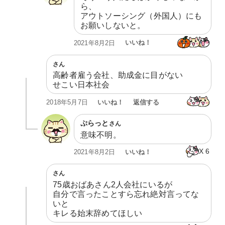
ら、

アウトソーシング（外国人）にも
お願いしないと。
いいね！
2021年8月2日
さん
高齢者雇う会社、助成金に目がない

せこい日本社会
いいね！
返信する
2018年5月7日
ぷらっと
さん
意味不明。
X
6
いいね！
2021年8月2日
さん
75歳おばあさん2人会社にいるが

自分で言ったことすら忘れ絶対言ってな
いと

キレる始末辞めてほしい