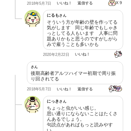
X
9
いいね！
返信する
2018年5月7日
にるも
さん
そういう方が年齢の壁を作ってる
気がします　同じ年齢でもしゃき
っとしてる人もいます　人事に問
題ありかもと思うのですがしがら
みで雇うことも多いかも
いいね！
2020年2月22日
さん
後期高齢者アルツハイマー初期で周り振
り回されてる
いいね！
返信する
2018年5月7日
にっき
さん
ちょっと虫がいい感じ。

思い通りにならないことはたくさ
んあるでしょう。

句読点があればもっと読みやす
い。