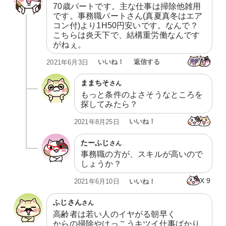
70歳パートです。主な仕事は掃除他雑用
です。事務職パートさん(真夏真冬はエア
コン付)より1H50円安いです。なんで？
こちらは炎天下で、結構重労働なんです
がねぇ。
いいね！
返信する
2021年6月3日
ままちそ
さん
もっと条件のよさそうなところを
探してみたら？
いいね！
2021年8月25日
たーふじ
さん
事務職の方が、スキルが高いので
しょうか？
X
9
いいね！
2021年6月10日
ふじさん
さん
高齢者は若い人のイヤがる朝早く

からの掃除やけっこうキツイ仕事ばかり
