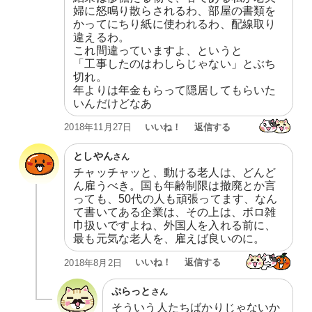
婦に怒鳴り散らされるわ、部屋の書類を
かってにちり紙に使われるわ、配線取り
違えるわ。

これ間違っていますよ、というと

「工事したのはわしらじゃない」とぶち
切れ。

年よりは年金もらって隠居してもらいた
いんだけどなあ
いいね！
返信する
2018年11月27日
としやん
さん
チャッチャッと、動ける老人は、どんど
ん雇うべき。国も年齢制限は撤廃とか言
っても、50代の人も頑張ってます、なん
て書いてある企業は、その上は、ボロ雑
巾扱いですよね、外国人を入れる前に、
最も元気な老人を、雇えば良いのに。
いいね！
返信する
2018年8月2日
ぷらっと
さん
そういう人たちばかりじゃないか