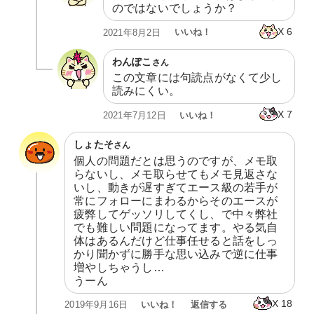
のではないでしょうか？
X
6
いいね！
2021年8月2日
わんぽこ
さん
この文章には句読点がなくて少し
読みにくい。
X
7
いいね！
2021年7月12日
しょたそ
さん
個人の問題だとは思うのですが、メモ取
らないし、メモ取らせてもメモ見返さな
いし、動きが遅すぎてエース級の若手が
常にフォローにまわるからそのエースが
疲弊してゲッソリしてくし、で中々弊社
でも難しい問題になってます。やる気自
体はあるんだけど仕事任せると話をしっ
かり聞かずに勝手な思い込みで逆に仕事
増やしちゃうし…

うーん
X
18
いいね！
返信する
2019年9月16日