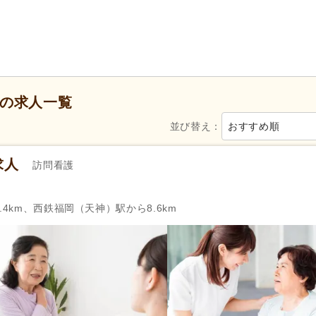
障がい者支援
(67)
歯科診療所・技工所
(13)
新規オープン
(67)
ブランク可
(2,345)
年齢不問
(1,801)
新卒可
(2,227)
40代活躍
(2,345)
50代活躍
(2,341)
の求人一覧
介護ロボット導入済み
(7)
髪型・髪色自由
(19)
並び替え：
おすすめ順
Web面接可
(104)
ハローワーク求人を除く
(504
掲載3日以内
(2)
掲載7日以内
(40)
求人
訪問看護
掲載30日以内
(635)
女性が活躍
(2,336)
急募
(128)
.4km、西鉄福岡（天神）駅から8.6km
シフト制
(1,119)
日勤のみ可
(1,949)
午前のみ可
(155)
午後のみ可
(120)
週1日から可
(74)
週2日から可
(106)
週4日から可
(73)
シフト相談可
(2,327)