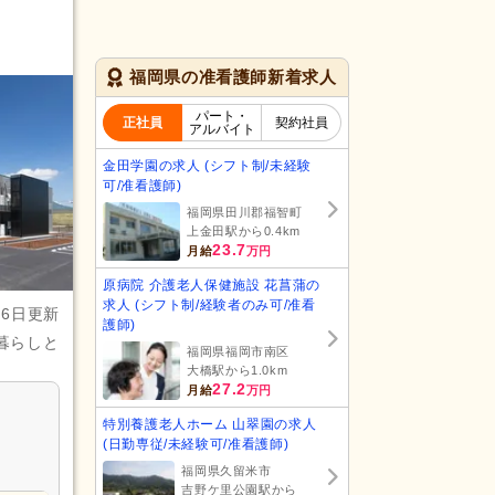
福岡県の准看護師新着求人
パート・
正社員
契約社員
アルバイト
金田学園の求人 (シフト制/未経験
可/准看護師)
福岡県田川郡福智町
上金田駅から0.4km
23.7
月給
万円
原病院 介護老人保健施設 花菖蒲の
求人 (シフト制/経験者のみ可/准看
月6日更新
護師)
暮らしと
福岡県福岡市南区
大橋駅から1.0km
27.2
月給
万円
特別養護老人ホーム 山翠園の求人
(日勤専従/未経験可/准看護師)
福岡県久留米市
吉野ケ里公園駅から