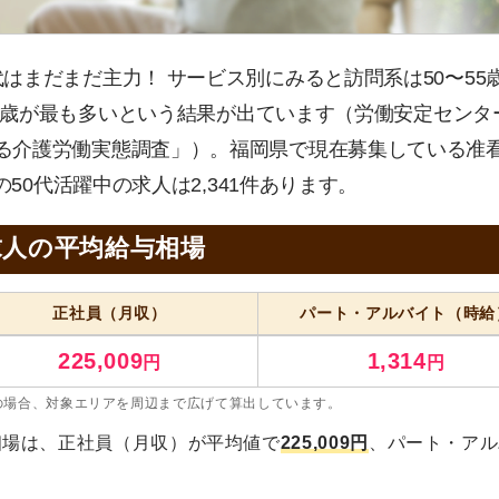
代はまだまだ主力！ サービス別にみると訪問系は50〜55
60歳が最も多いという結果が出ています（労働安定センタ
る介護労働実態調査」）。福岡県で現在募集している准
の50代活躍中の求人は2,341件あります。
求人の平均給与相場
正社員
（月収）
パート・アルバイト
（時給
225,009
1,314
円
円
の場合、対象エリアを周辺まで広げて算出しています。
相場は、正社員（月収）が平均値で
225,009円
、パート・アル