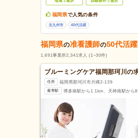
地域で選択
詳細条件で選択
診療所・クリニック
(751)
薬局・ドラッグストア
(2)
福岡県
で人気の条件
未経験可
(1,674)
北九州市
40代活躍
学歴不問
(2,630)
福岡県
准看護師
子育てママパパ活躍
50代活躍
(2,338)
の
の
60代活躍
(521)
応募条件・こ
1,691
事業所
2,341
求人
(1~30件)
だわり
ネイル可
(42)
掲載24時間以内
(2)
ブルーミングケア福岡那珂川の
掲載14日以内
(116)
福岡県那珂川市片縄2-139
住所
スピード対応
(192)
博多南駅から1.1km、天神南駅から8
最寄駅
残業ほぼなし
(2,737)
夜勤のみ可
(102)
勤務形態
時短勤務相談可
(160)
週3日から可
(173)
即日勤務可
(170)