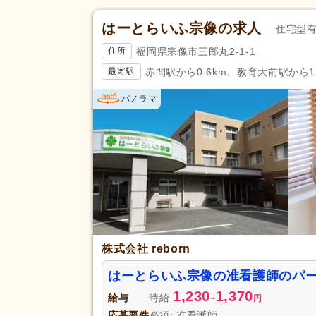
託児施設あり
(211)
はーとらいふ宗像の求人
住宅型
扶養手当
(322)
福岡県宗像市三郎丸2-1-1
住所
日払い・週払い可
(1)
赤間駅から0.6km、教育大前駅から1.
最寄駅
駅近
(716)
アクセス
パノラマ
バイク通勤可
(106)
株式会社 reborn
はーとらいふ宗像の准看護師のパ
1,230
1,370
給与
時給
~
円
応募要件
必須: 准看護師