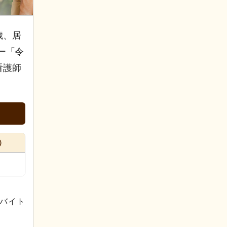
歳、居
ー「令
看護師
）
バイト