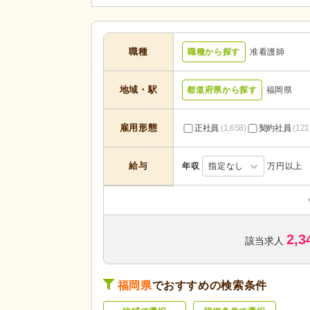
職種
職種から探す
准看護師
地域・駅
都道府県から探す
福岡県
雇用形態
正社員
(1,658)
契約社員
(121
給与
年収
指定なし
万円以上
訪問介護
(23)
デイサービス
(411)
2,3
ショートステイ
(33)
該当求人
サービス付き高齢者向け住宅
(2
サービスの種
類
介護老人保健施設
(111)
福岡県
でおすすめの検索条件
看護小規模多機能型居宅介護
(1