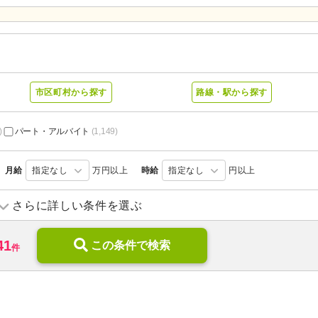
市区町村から探す
路線・駅から探す
)
パート・アルバイト
(1,149)
月給
指定なし
万円以上
時給
指定なし
円以上
訪問入浴
(16)
訪問看護
(374)
さらに詳しい条件を選ぶ
デイケア
(81)
小規模多機能型居宅介護
(40)
41
住宅型有料老人ホーム
この条件で検索
(182)
介護付き有料老人ホーム
(124
件
1)
ケアハウス
(12)
特別養護老人ホーム
(195)
介護医療院・療養病床
(32)
グループホーム
(57)
6)
養護老人ホーム
(4)
病院
(311)