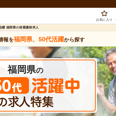
お気に入り
代活躍 福岡県の准看護師求人
福岡県
、
50代活躍
情報を
から探す
福岡県
の