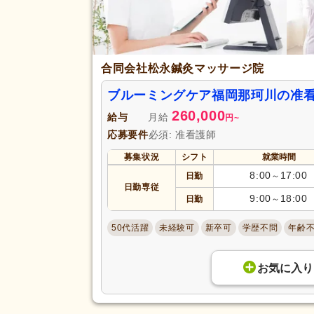
初任者研修（旧ヘルパー2級）
(
応募資格
介護支援専門員（ケアマネジャ
(3)
合同会社松永鍼灸マッサージ院
自動車免許
(708)
ブルーミングケア福岡那珂川の准
完全週休2日
(451)
260,000
給与
月給
円
~
土日休み
(59)
応募要件
必須: 准看護師
日曜休み
(491)
休日・休暇
募集状況
シフト
就業時間
産休あり
(2,299)
8:00
17:00
日勤
～
看護休暇
(563)
日勤専従
9:00
18:00
日勤
～
年末年始休暇
(221)
50代活躍
未経験可
新卒可
学歴不問
年齢
賞与あり
(1,753)
企業年金
(116)
お気に入り
退職金あり
(1,090)
資格取得支援あり
(213)
給与・手当
福利厚生
処遇改善手当
(510)