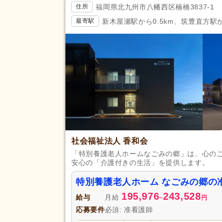
福岡県北九州市八幡西区楠橋3837-1
住所
新木屋瀬駅から0.5km、筑豊直方駅から
最寄駅
社会福祉法人 香和会
「特別養護老人ホームなごみの郷」は、心の
安心の「介護付きの生活」を提供します。
特別養護老人ホーム なごみの郷の
195,976
243,528
給与
月給
~
円
応募要件
必須: 准看護師