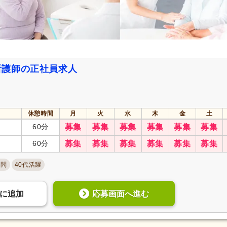
12)
実務者研修（旧ヘルパー1級・基礎研
介護福祉士
(12)
修）
(1)
ー）
保健師
(12)
准看護師
(2,908)
看護師の正社員求人
週休2日
(491)
4週8休
(294)
土日祝休み
(69)
土曜休み
(35)
年間休日110日以上
(201)
年間休日120日以上
(107)
休憩時間
月
火
水
木
金
土
育休あり
(2,774)
介護休業
(757)
60分
募集
募集
募集
募集
募集
募集
夏季休暇
(211)
冬季休暇
(77)
60分
募集
募集
募集
募集
募集
募集
不問
40代活躍
社会保険完備
(2,693)
研修制度あり
(2,337)
昇給あり
(2,700)
復職支援あり
(370)
応募画面へ進む
に
追加
日・祝給与アップ
(78)
住宅手当
(320)
通勤手当
(2,106)
人事評価制度あり
(2,338)
夜勤手当
(457)
寮・社宅あり
(107)