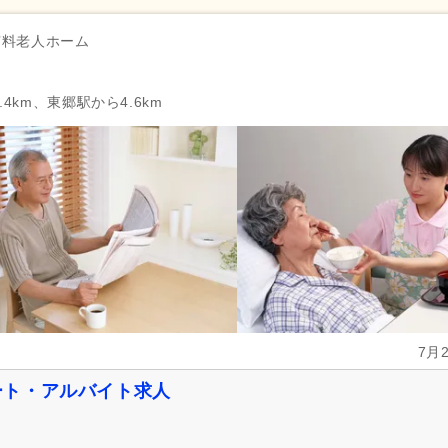
資格手当
(876)
扶養控除内考慮あり
(142)
有料老人ホーム
再雇用制度あり
(923)
正社員登用あり
(457)
副業可
(227)
4km、東郷駅から4.6km
自動車通勤可
(2,123)
自転車通勤可
(2,344)
7月
ート・アルバイト求人