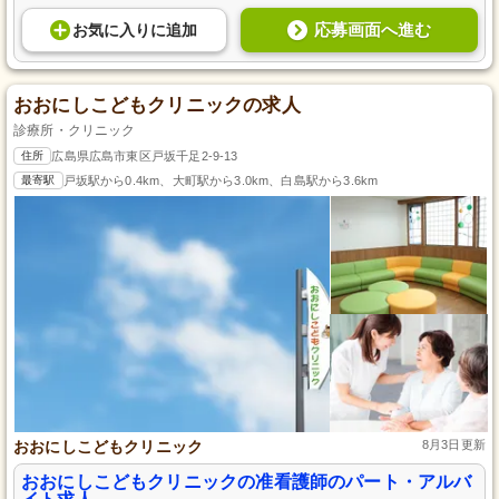
応募画面へ進む
お気に入り
に
追加
おおにしこどもクリニックの求人
診療所・クリニック
住所
広島県広島市東区戸坂千足2-9-13
最寄駅
戸坂駅から0.4km、大町駅から3.0km、白島駅から3.6km
おおにしこどもクリニック
8月3日更新
おおにしこどもクリニックの准看護師のパート・アルバ