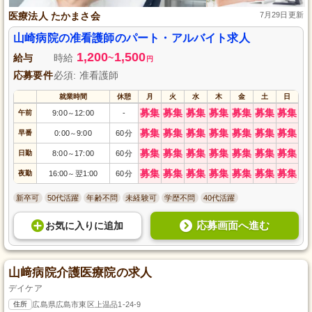
医療法人 たかまさ会
7月29日更新
山崎病院の准看護師のパート・アルバイト求人
1,200
1,500
給与
時給
~
円
応募要件
必須: 准看護師
就業時間
休憩
月
火
水
木
金
土
日
募集
募集
募集
募集
募集
募集
募集
午前
9:00
12:00
-
～
募集
募集
募集
募集
募集
募集
募集
早番
0:00
9:00
60分
～
募集
募集
募集
募集
募集
募集
募集
日勤
8:00
17:00
60分
～
募集
募集
募集
募集
募集
募集
募集
夜勤
16:00
翌1:00
60分
～
新卒可
50代活躍
年齢不問
未経験可
学歴不問
40代活躍
応募画面へ進む
お気に入り
に
追加
山﨑病院介護医療院の求人
デイケア
住所
広島県広島市東区上温品1-24-9