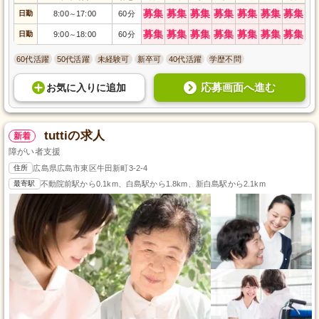
募集
募集
募集
募集
募集
募集
募集
日勤
8:00
17:00
60分
～
募集
募集
募集
募集
募集
募集
募集
日勤
9:00
18:00
60分
～
60代活躍
50代活躍
未経験可
新卒可
40代活躍
学歴不問
応募画面へ進む
お気に入り
に
追加
tuttiの求人
新着
障がい者支援
住所
広島県広島市東区牛田新町3-2-4
最寄駅
不動院前駅から0.1km、白島駅から1.8km、新白島駅から2.1km