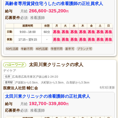
高齢者専用賃貸住宅うしたの准看護師の正社員求人
266,600
325,200
給与
月給
~
円
応募要件
必須: 准看護師
就業時間
休憩
月
火
水
木
金
土
日
募集
募集
募集
募集
募集
募集
募集
日勤
9:00
18:00
60分
～
募集
募集
募集
募集
募集
募集
募集
夜勤
17:15
翌9:15
-
～
50代活躍
年齢不問
40代活躍
学歴不問
新卒可
ブランク可
太田川東クリニックの求人
ハローワーク
デイケア
住所
広島県広島市東区戸坂山根1-24-20
最寄駅
戸坂駅から0.5km、大町駅から3.5km、白島駅から3.5km
医療法人社団 輔仁会
8月3日更新
太田川東クリニックの准看護師の正社員求人
192,700
339,800
給与
月給
~
円
応募要件
必須: 准看護師