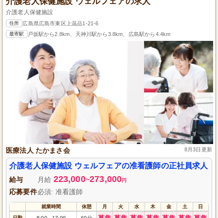
介護老人保健施設 ウェルフェアの求人
介護老人保健施設
住所
広島県広島市東区上温品1-21-6
最寄駅
戸坂駅から2.8km、天神川駅から3.8km、広島駅から4.4km
医療法人 たかまさ会
8月3日更新
介護老人保健施設 ウェルフェアの准看護師の正社員求人
223,000
273,000
給与
月給
~
円
応募要件
必須: 准看護師
就業時間
休憩
月
火
水
木
金
土
日
募集
募集
募集
募集
募集
募集
募集
日勤
8:00
17:00
60分