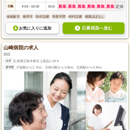
募集
募集
募集
募集
募集
募集
定休
日勤
9:00
18:00
60分
～
未経験可
新卒可
50代活躍
学歴不問
40代活躍
残業ほぼなし
応募画面へ進む
お気に入り
に
追加
山崎病院の求人
病院
住所
広島県広島市東区上温品1-24-9
最寄駅
戸坂駅から2.7km、天神川駅から3.8km、広島駅から4.3km