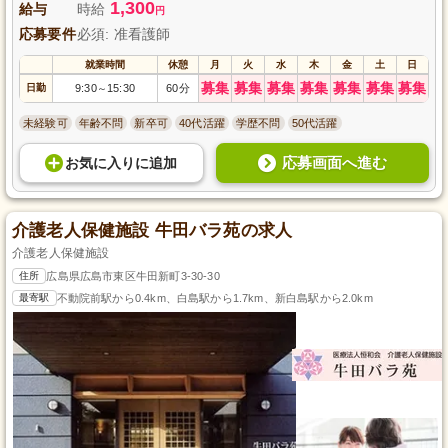
1,300
給与
時給
円
応募要件
必須: 准看護師
就業時間
休憩
月
火
水
木
金
土
日
募集
募集
募集
募集
募集
募集
募集
日勤
9:30
15:30
60分
～
未経験可
年齢不問
新卒可
40代活躍
学歴不問
50代活躍
応募画面へ進む
お気に入り
に
追加
介護老人保健施設 牛田バラ苑の求人
介護老人保健施設
住所
広島県広島市東区牛田新町3-30-30
最寄駅
不動院前駅から0.4km、白島駅から1.7km、新白島駅から2.0km