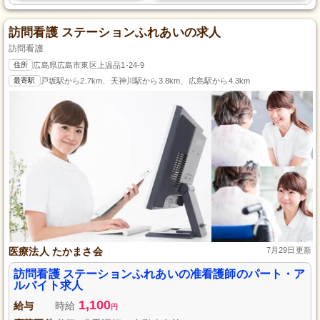
訪問看護 ステーションふれあいの求人
訪問看護
住所
広島県広島市東区上温品1-24-9
最寄駅
戸坂駅から2.7km、天神川駅から3.8km、広島駅から4.3km
医療法人 たかまさ会
7月29日更新
訪問看護 ステーションふれあいの准看護師のパート・ア
ルバイト求人
1,100
給与
時給
円