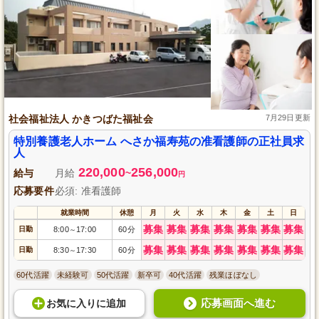
社会福祉法人 かきつばた福祉会
7月29日更新
特別養護老人ホーム へさか福寿苑の准看護師の正社員求
人
220,000
256,000
給与
月給
~
円
応募要件
必須: 准看護師
就業時間
休憩
月
火
水
木
金
土
日
募集
募集
募集
募集
募集
募集
募集
日勤
8:00
17:00
60分
～
募集
募集
募集
募集
募集
募集
募集
日勤
8:30
17:30
60分
～
60代活躍
未経験可
50代活躍
新卒可
40代活躍
残業ほぼなし
応募画面へ進む
お気に入り
に
追加