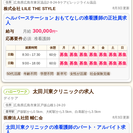
住所
広島県広島市東区温品2-8-24-9ケアビレッジライル温品
株式会社 LILE THE STYLE
8月3日更新
ヘルパーステーション おもてなしの准看護師の正社員求
人
300,000
給与
月給
~
円
応募要件
必須: 准看護師
就業時間
休憩
月
火
水
木
金
土
日
募集
募集
募集
募集
募集
募集
募集
日勤
8:30
17:30
60分
～
募集
募集
募集
募集
募集
募集
募集
日勤
9:00
18:00
60分
～
50代活躍
年齢不問
学歴不問
新卒可
女性が活躍
社会保険完備
太田川東クリニックの求人
ハローワーク
デイケア
住所
広島県広島市東区戸坂山根1-24-20
最寄駅
戸坂駅から0.5km、大町駅から3.5km、白島駅から3.5km
医療法人社団 輔仁会
8月3日更新
太田川東クリニックの准看護師のパート・アルバイト求
人