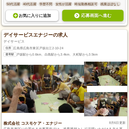
50代活躍
40代活躍
学歴不問
女性が活躍
時短勤務相談可
残業ほぼなし
応募画面へ進む
お気に入り
に
追加
デイサービスエナジーの求人
デイサービス
住所
広島県広島市東区戸坂出江2-10-24
最寄駅
戸坂駅から0.6km、白島駅から3.4km、大町駅から3.5km
株式会社 コスモケア・エナジー
8月6日更新
広島市東区に位置する当事業所では、准看護師として活躍いただける方を募