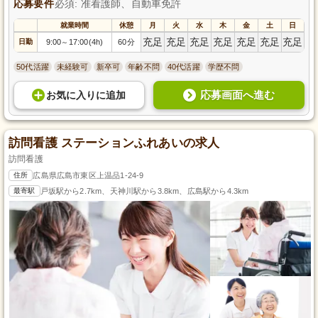
応募要件
必須: 准看護師、自動車免許
就業時間
休憩
月
火
水
木
金
土
日
充足
充足
充足
充足
充足
充足
充足
日勤
9:00
17:00(4h)
60分
～
50代活躍
未経験可
新卒可
年齢不問
40代活躍
学歴不問
応募画面へ進む
お気に入り
に
追加
訪問看護 ステーションふれあいの求人
訪問看護
住所
広島県広島市東区上温品1-24-9
最寄駅
戸坂駅から2.7km、天神川駅から3.8km、広島駅から4.3km