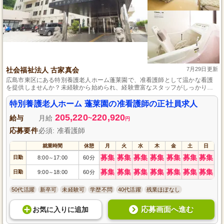
社会福祉法人 古家真会
7月29日更新
広島市東区にある特別養護老人ホーム蓬莱園で、准看護師として温かな看護
を提供しませんか？未経験から始められ、経験豊富なスタッフがしっかりサ
ポートします。心温まる職場環境で、看護師としてのキャリアを積みなが
ら、入居者様の豊かな老後を支えるやりがいを実感できる絶好のチャンスで
特別養護老人ホーム 蓬莱園の准看護師の正社員求人
す。資格を活かして、広島市東区で穏やかな老後をサポートするために、私
205,220
220,920
たちと一緒に働きましょう。
給与
月給
~
円
応募要件
必須: 准看護師
就業時間
休憩
月
火
水
木
金
土
日
募集
募集
募集
募集
募集
募集
募集
日勤
8:00
17:00
60分
～
募集
募集
募集
募集
募集
募集
募集
日勤
9:00
18:00
60分
～
50代活躍
新卒可
未経験可
学歴不問
40代活躍
残業ほぼなし
応募画面へ進む
お気に入り
に
追加