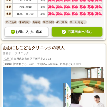
～
募集
募集
募集
募集
募集
募集
募集
夜勤
0:00
9:00
60分
～
募集
募集
募集
募集
募集
募集
募集
夜勤
16:00
翌1:00
60分
～
50代活躍
未経験可
新卒可
学歴不問
40代活躍
寮・社宅あり
応募画面へ進む
お気に入り
に
追加
おおにしこどもクリニックの求人
診療所・クリニック
住所
広島県広島市東区戸坂千足2-9-13
最寄駅
戸坂駅から0.4km、大町駅から3.0km、白島駅から3.6km