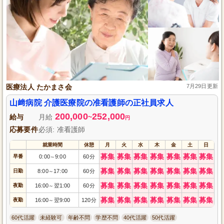
医療法人 たかまさ会
7月29日更新
山﨑病院 介護医療院の准看護師の正社員求人
200,000
252,000
給与
月給
~
円
応募要件
必須: 准看護師
就業時間
休憩
月
火
水
木
金
土
日
募集
募集
募集
募集
募集
募集
募集
早番
0:00
9:00
60分
～
募集
募集
募集
募集
募集
募集
募集
日勤
8:00
17:00
60分
～
募集
募集
募集
募集
募集
募集
募集
夜勤
16:00
翌1:00
60分
～
募集
募集
募集
募集
募集
募集
募集
夜勤
16:00
翌9:00
120分
～
60代活躍
未経験可
年齢不問
学歴不問
40代活躍
50代活躍