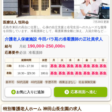
医療法人 恒和会
7月29日更新
広島市東区の高台に位置し、心身の自立支援と在宅生活へのスムーズな復帰
を目指しています。准看護師として、看護業務全般に加え、入浴介助などの
生活支援をお任せします。資格と経験を活かして、笑顔溢れる職場でご利用
者様の支援をしませんか。昇給・賞与ありの正社員採用で、頑張りがしっか
介護老人保健施設 牛田バラ苑の准看護師の正社員求人
りと評価されます。
190,000
250,000
給与
月給
~
円
応募要件
必須: 准看護師
就業時間
休憩
月
火
水
木
金
土
日
募集
募集
募集
募集
募集
募集
募集
日勤
8:30
17:30
60分
～
募集
募集
募集
募集
募集
募集
募集
夜勤
16:30
翌9:30
180分
～
新卒可
50代活躍
40代活躍
学歴不問
残業ほぼなし
社会保険完備
応募画面へ進む
お気に入り
に
追加
特別養護老人ホーム 神田山長生園の求人