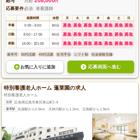
208,000
給与
月給
円
応募要件
必須: 准看護師
就業時間
休憩
月
火
水
木
金
土
日
募集
募集
募集
募集
募集
募集
募集
早番
0:00
9:00
60分
～
募集
募集
募集
募集
募集
募集
募集
日勤
8:00
17:00
60分
～
募集
募集
募集
募集
募集
募集
募集
夜勤
16:00
翌1:00
60分
～
新卒可
50代活躍
40代活躍
住宅手当
シフト制
社会保険完備
応募画面へ進む
お気に入り
に
追加
特別養護老人ホーム 蓬莱園の求人
特別養護老人ホーム
住所
広島県広島市東区東山町1-9
最寄駅
矢賀駅から0.6km、天神川駅から1.1km、広島駅から1.5km