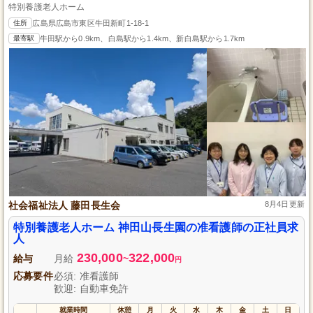
特別養護老人ホーム
住所
広島県広島市東区牛田新町1-18-1
最寄駅
牛田駅から0.9km、白島駅から1.4km、新白島駅から1.7km
社会福祉法人 藤田長生会
8月4日更新
特別養護老人ホーム 神田山長生園の准看護師の正社員求
人
230,000
322,000
給与
月給
~
円
応募要件
必須: 准看護師
歓迎: 自動車免許
就業時間
休憩
月
火
水
木
金
土
日