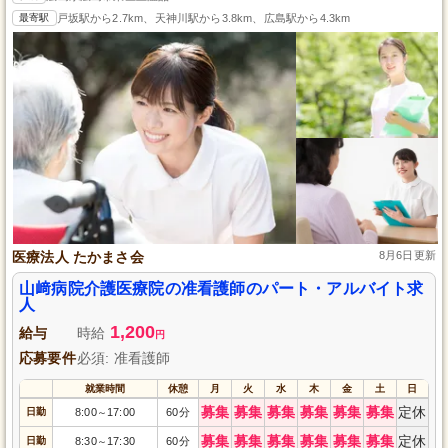
最寄駅
戸坂駅から2.7km、天神川駅から3.8km、広島駅から4.3km
医療法人 たかまさ会
8月6日更新
山﨑病院介護医療院の准看護師のパート・アルバイト求
人
1,200
給与
時給
円
応募要件
必須: 准看護師
就業時間
休憩
月
火
水
木
金
土
日
募集
募集
募集
募集
募集
募集
定休
日勤
8:00
17:00
60分
～
募集
募集
募集
募集
募集
募集
定休
日勤
8:30
17:30
60分
～