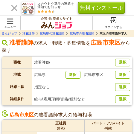
スカウトや選考の連絡を
無料インストール
通知でお知らせ
介護･医療求人サイト
メニュー
ログインする
みんジョブ
准看護師
広島県の准看護師
広島市の准看護師
東区の准看護師求人
准看護師
広島市東区
の求人・転職・募集情報を
から
探す
職種
准看護師
選択
地域
広島県
選択
広島市東区
選択
路線・駅
指定なし
選択
詳細条件
給与/雇用形態/資格/種別など
選択
広島市東区
の准看護師求人の給与相場
正社員
パート・アルバイト
(月収)
(時給)