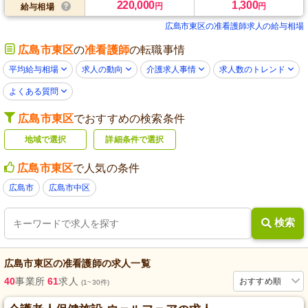
220,000
1,300
円
円
給与相場
広島市東区の准看護師求人の給与相場
広島市東区
の
准看護師
の転職事情
平均給与相場
求人の動向
介護求人事情
求人数のトレンド
よくある質問
広島市東区
でおすすめの検索条件
地域で選択
詳細条件で選択
広島市東区
で人気の条件
広島市
広島市中区
検索
広島市東区
の
准看護師
の求人一覧
40
事業所
61
求人
おすすめ順
(1~30件)