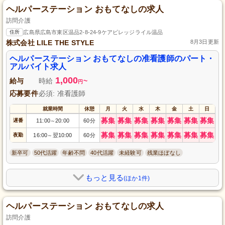
ヘルパーステーション おもてなしの求人
訪問介護
住所
広島県広島市東区温品2-8-24-9ケアビレッジライル温品
株式会社 LILE THE STYLE
8月3日更新
ヘルパーステーション おもてなしの准看護師のパート・
アルバイト求人
1,000
給与
時給
~
円
応募要件
必須: 准看護師
就業時間
休憩
月
火
水
木
金
土
日
募集
募集
募集
募集
募集
募集
募集
遅番
11:00
20:00
60分
～
募集
募集
募集
募集
募集
募集
募集
夜勤
16:00
翌10:00
60分
～
新卒可
50代活躍
年齢不問
40代活躍
未経験可
残業ほぼなし
もっと見る
(ほか1件)
ヘルパーステーション おもてなしの求人
訪問介護