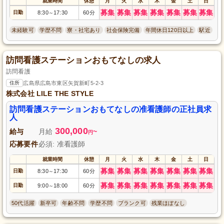
就業時間
休憩
月
火
水
木
金
土
日
募集
募集
募集
募集
募集
募集
募集
日勤
8:30
17:30
60分
～
未経験可
学歴不問
寮・社宅あり
社会保険完備
年間休日120日以上
駅近
訪問看護ステーションおもてなしの求人
訪問看護
住所
広島県広島市東区矢賀新町5-2-3
株式会社 LILE THE STYLE
訪問看護ステーションおもてなしの准看護師の正社員求
人
300,000
給与
月給
~
円
応募要件
必須: 准看護師
就業時間
休憩
月
火
水
木
金
土
日
募集
募集
募集
募集
募集
募集
募集
日勤
8:30
17:30
60分
～
募集
募集
募集
募集
募集
募集
募集
日勤
9:00
18:00
60分
～
50代活躍
新卒可
年齢不問
学歴不問
ブランク可
残業ほぼなし