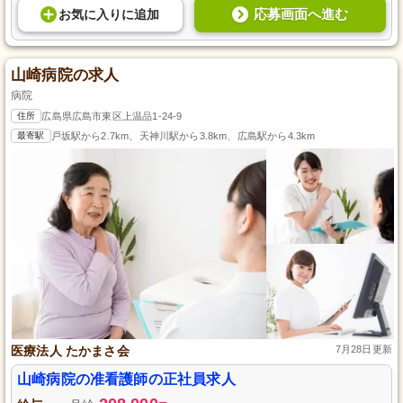
応募画面へ進む
お気に入り
に
追加
山崎病院の求人
病院
住所
広島県広島市東区上温品1-24-9
最寄駅
戸坂駅から2.7km、天神川駅から3.8km、広島駅から4.3km
医療法人 たかまさ会
7月28日更新
山崎病院の准看護師の正社員求人