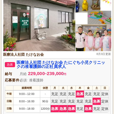
医療法人社団 たけなお会
8月3日更新
医療法人社団 たけなお会 たにぐち小児クリニッ
急募
クの准看護師の正社員求人
229,000
239,000
給与
月給
~
円
応募要件
必須: 准看護師
就業時間
休憩
月
火
水
木
金
土
日
充足
充足
充足
急募
充足
充足
定休
午前
9:00
12:00
-
～
充足
充足
充足
充足
充足
急募
定休
日勤
8:00
16:00
90分
～
急募
急募
急募
充足
急募
充足
定休
日勤
9:00
18:00
1200分
～