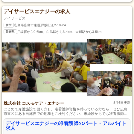
デイサービスエナジーの求人
デイサービス
住所
広島県広島市東区戸坂出江2-10-24
最寄駅
戸坂駅から0.6km、白島駅から3.4km、大町駅から3.5km
株式会社 コスモケア・エナジー
8月6日更新
はじめて介護施設で働く方も、准看護師資格を持っている方なら、ぜひ広島
市東区にある当施設での勤務をご検討ください。未経験からでも准看護師と
して安心してスタートできるサポート体制が整っております。ご利用者さま
一人ひとりのペースに合わせたケアを大切にし、お花や音楽、ヨガといった
デイサービスエナジーの准看護師のパート・アルバイト
療法で心と体の両面から支援しています。家族との大切な時間も守れる勤務
求人
体制で、あなたの資格と情熱を活かしませんか。