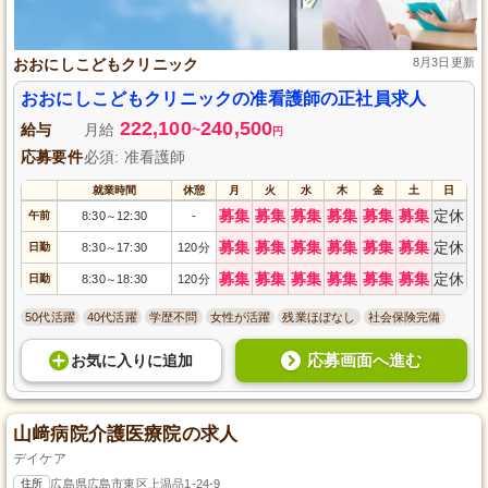
おおにしこどもクリニック
8月3日更新
おおにしこどもクリニックの准看護師の正社員求人
222,100
240,500
給与
月給
~
円
応募要件
必須: 准看護師
就業時間
休憩
月
火
水
木
金
土
日
募集
募集
募集
募集
募集
募集
定休
午前
8:30
12:30
-
～
募集
募集
募集
募集
募集
募集
定休
日勤
8:30
17:30
120分
～
募集
募集
募集
募集
募集
募集
定休
日勤
8:30
18:30
120分
～
50代活躍
40代活躍
学歴不問
女性が活躍
残業ほぼなし
社会保険完備
応募画面へ進む
お気に入り
に
追加
山﨑病院介護医療院の求人
デイケア
住所
広島県広島市東区上温品1-24-9