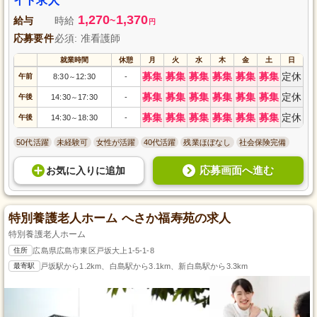
イト求人
1,270
1,370
給与
時給
~
円
応募要件
必須: 准看護師
就業時間
休憩
月
火
水
木
金
土
日
募集
募集
募集
募集
募集
募集
定休
午前
8:30
12:30
-
～
募集
募集
募集
募集
募集
募集
定休
午後
14:30
17:30
-
～
募集
募集
募集
募集
募集
募集
定休
午後
14:30
18:30
-
～
50代活躍
未経験可
女性が活躍
40代活躍
残業ほぼなし
社会保険完備
応募画面へ進む
お気に入り
に
追加
特別養護老人ホーム へさか福寿苑の求人
特別養護老人ホーム
住所
広島県広島市東区戸坂大上1-5-1-8
最寄駅
戸坂駅から1.2km、白島駅から3.1km、新白島駅から3.3km