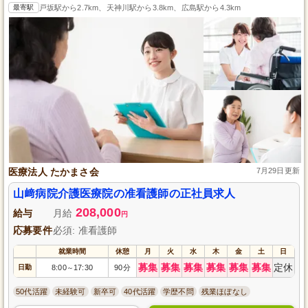
最寄駅
戸坂駅から2.7km、天神川駅から3.8km、広島駅から4.3km
医療法人 たかまさ会
7月29日更新
山﨑病院介護医療院の准看護師の正社員求人
208,000
給与
月給
円
応募要件
必須: 准看護師
就業時間
休憩
月
火
水
木
金
土
日
募集
募集
募集
募集
募集
募集
定休
日勤
8:00
17:30
90分
～
50代活躍
未経験可
新卒可
40代活躍
学歴不問
残業ほぼなし