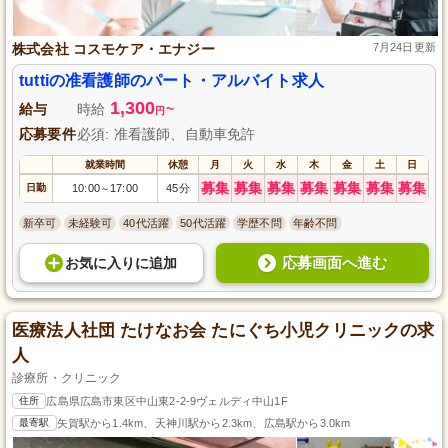
株式会社 コスモケア・エナジー
7月24日更新
tuttiの准看護師のパート・アルバイト求人
1,300
給与
時給
~
円
応募要件
必須: 准看護師、自動車免許
就業時間
休憩
月
火
水
木
金
土
日
募集
募集
募集
募集
募集
募集
募集
日勤
10:00
17:00
45分
～
新卒可
未経験可
40代活躍
50代活躍
学歴不問
年齢不問
応募画面へ進む
お気に入り
に
追加
医療法人社団 たけなお会 たにぐち小児クリニックの求
人
診療所・クリニック
住所
広島県広島市東区中山東2-2-9ヴェルディ中山1F
最寄駅
矢賀駅から1.4km、天神川駅から2.3km、広島駅から3.0km