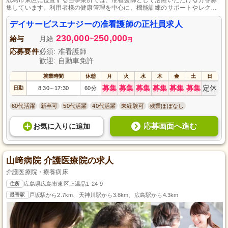
集しています。利用者様の健康管理を中心に、機能訓練のサポートやレクリ
エーション活動など、多岐にわたる業務を通じて、心と体の両面から支援を
行います。未経験者歓迎、社会保険完備で、資格手当や通勤手当もありま
デイサービスエナジーの准看護師の正社員求人
す。心身ともに充実した毎日を提供できる環境で、一緒に働きませんか。
230,000
250,000
給与
月給
~
円
応募要件
必須: 准看護師
歓迎: 自動車免許
就業時間
休憩
月
火
水
木
金
土
日
募集
募集
募集
募集
募集
募集
定休
日勤
8:30
17:30
60分
～
60代活躍
新卒可
50代活躍
40代活躍
未経験可
残業ほぼなし
応募画面へ進む
お気に入り
に
追加
山﨑病院 介護医療院の求人
介護医療院・療養病床
住所
広島県広島市東区上温品1-24-9
最寄駅
戸坂駅から2.7km、天神川駅から3.8km、広島駅から4.3km