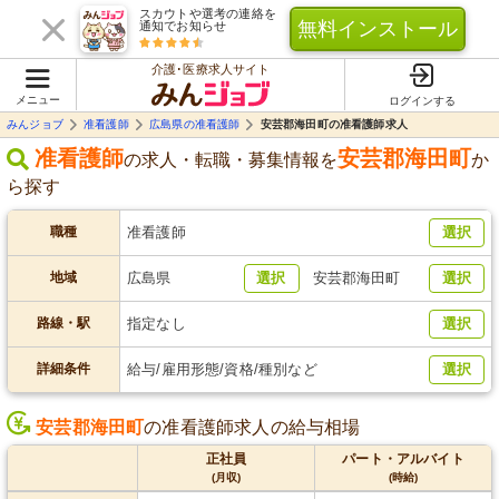
スカウトや選考の連絡を
無料インストール
通知でお知らせ
介護･医療求人サイト
メニュー
ログインする
みんジョブ
准看護師
広島県の准看護師
安芸郡海田町の准看護師求人
准看護師
安芸郡海田町
の求人・転職・募集情報を
か
ら探す
職種
准看護師
選択
地域
広島県
選択
安芸郡海田町
選択
路線・駅
指定なし
選択
詳細条件
給与/雇用形態/資格/種別など
選択
安芸郡海田町
の准看護師求人の給与相場
正社員
パート・アルバイト
(月収)
(時給)