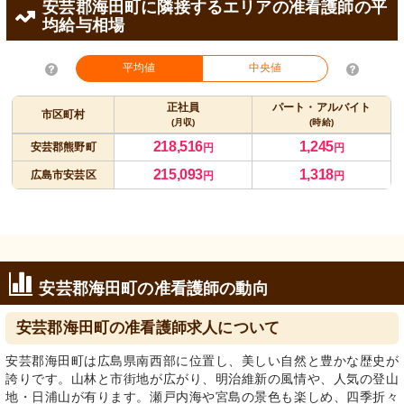
安芸郡海田町に隣接するエリアの准看護師の平
均給与相場
平均値
中央値
正社員
パート・アルバイト
市区町村
(月収)
(時給)
218,516
1,245
安芸郡熊野町
円
円
215,093
1,318
広島市安芸区
円
円
安芸郡海田町の准看護師の動向
安芸郡海田町の准看護師求人について
安芸郡海田町は広島県南西部に位置し、美しい自然と豊かな歴史が
誇りです。山林と市街地が広がり、明治維新の風情や、人気の登山
地・日浦山が有ります。瀬戸内海や宮島の景色も楽しめ、四季折々