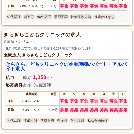
募集
募集
募集
募集
募集
募集
募集
日勤
9:00
18:00(8h)
60分
～
50代活躍
新卒可
40代活躍
学歴不問
社会保険完備
残業ほぼなし
きらきらこどもクリニックの求人
診療所・クリニック
住所
広島県安芸郡海田町窪町1-23JR海田市駅NKビル2F
医療法人 きらきらこどもクリニック
きらきらこどもクリニックの准看護師のパート・アルバ
イト求人
1,350
給与
時給
~
円
応募要件
必須: 准看護師
就業時間
休憩
月
火
水
木
金
土
日
募集
募集
募集
募集
募集
募集
募集
午前
8:45
12:45
-
～
募集
募集
募集
募集
募集
募集
募集
日勤
8:30
18:00
105分
～
50代活躍
年齢不問
学歴不問
新卒可
40代活躍
社会保険完備