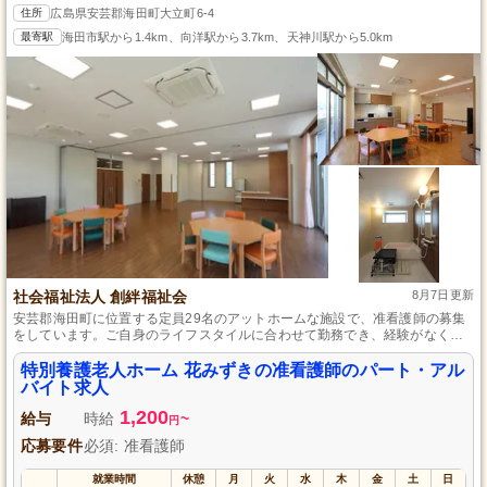
住所
広島県安芸郡海田町大立町6-4
最寄駅
海田市駅から1.4km、向洋駅から3.7km、天神川駅から5.0km
社会福祉法人 創絆福祉会
8月7日更新
安芸郡海田町に位置する定員29名のアットホームな施設で、准看護師の募集
をしています。ご自身のライフスタイルに合わせて勤務でき、経験がなくて
も先輩スタッフがしっかりサポートします。利用者さまの尊厳を守るケアに
携わりながら、地域密着型の温かな職場で働きませんか。
特別養護老人ホーム 花みずきの准看護師のパート・アル
バイト求人
1,200
給与
時給
~
円
応募要件
必須: 准看護師
就業時間
休憩
月
火
水
木
金
土
日