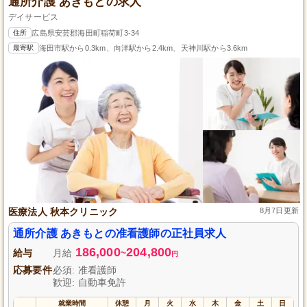
通所介護 あきもとの求人
デイサービス
住所
広島県安芸郡海田町稲荷町3-34
最寄駅
海田市駅から0.3km、向洋駅から2.4km、天神川駅から3.6km
医療法人 秋本クリニック
8月7日更新
通所介護 あきもとの准看護師の正社員求人
186,000
204,800
給与
月給
~
円
応募要件
必須: 准看護師
歓迎: 自動車免許
就業時間
休憩
月
火
水
木
金
土
日