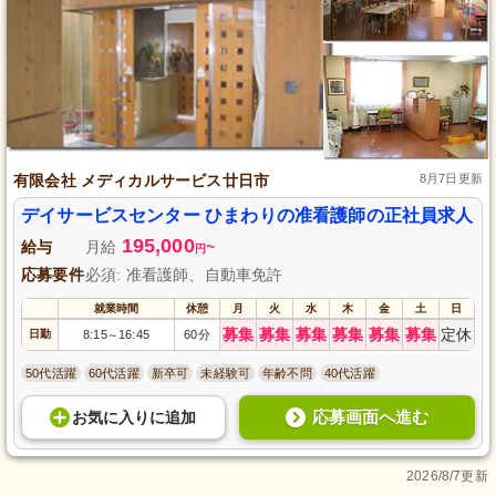
有限会社 メディカルサービス廿日市
8月7日更新
デイサービスセンター ひまわりの准看護師の正社員求人
195,000
給与
月給
~
円
応募要件
必須: 准看護師、自動車免許
就業時間
休憩
月
火
水
木
金
土
日
募集
募集
募集
募集
募集
募集
定休
日勤
8:15
16:45
60分
～
50代活躍
60代活躍
新卒可
未経験可
年齢不問
40代活躍
応募画面へ進む
お気に入り
に
追加
2026/8/7更新