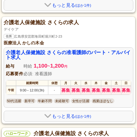
もっと見る
(ほか1件)
介護老人保健施設 さくらの求人
デイケア
住所
広島県安芸郡海田町堀川町2-23
医療法人 かしの木会
介護老人保健施設 さくらの准看護師のパート・アルバイ
ト求人
1,100
1,200
給与
時給
~
円
応募要件
必須: 准看護師
就業時間
休憩
月
火
水
木
金
土
日
募集
募集
募集
募集
募集
募集
募集
午前
9:00
12:00(3h)
-
～
50代活躍
新卒可
年齢不問
未経験可
女性が活躍
残業ほぼなし
もっと見る
(ほか1件)
介護老人保健施設 さくらの求人
ハローワーク