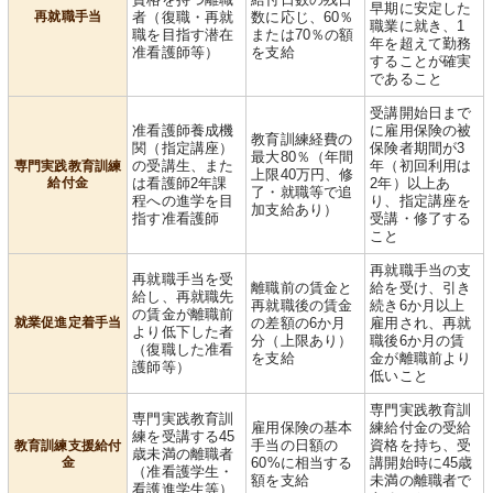
早期に安定した
再就職手当
者（復職・再就
数に応じ、60％
職業に就き、1
職を目指す潜在
または70％の額
年を超えて勤務
准看護師等）
を支給
することが確実
であること
受講開始日まで
准看護師養成機
に雇用保険の被
教育訓練経費の
関（指定講座）
保険者期間が3
最大80％（年間
の受講生、また
年（初回利用は
専門実践教育訓練
上限40万円、修
給付金
は看護師2年課
2年）以上あ
了・就職等で追
程への進学を目
り、指定講座を
加支給あり）
指す准看護師
受講・修了する
こと
再就職手当の支
再就職手当を受
離職前の賃金と
給を受け、引き
給し、再就職先
再就職後の賃金
続き6か月以上
の賃金が離職前
就業促進定着手当
の差額の6か月
雇用され、再就
より低下した者
分（上限あり）
職後6か月の賃
（復職した准看
を支給
金が離職前より
護師等）
低いこと
専門実践教育訓
専門実践教育訓
雇用保険の基本
練給付金の受給
練を受講する45
手当の日額の
資格を持ち、受
教育訓練支援給付
歳未満の離職者
金
60%に相当する
講開始時に45歳
（准看護学生・
額を支給
未満の離職者で
看護進学生等）