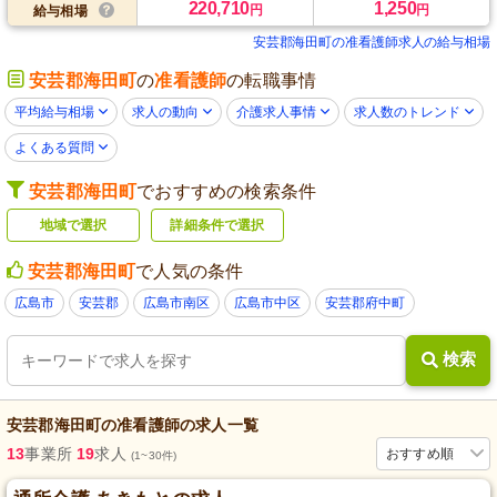
220,710
1,250
円
円
給与相場
安芸郡海田町の准看護師求人の給与相場
安芸郡海田町
の
准看護師
の転職事情
平均給与相場
求人の動向
介護求人事情
求人数のトレンド
よくある質問
安芸郡海田町
でおすすめの検索条件
地域で選択
詳細条件で選択
安芸郡海田町
で人気の条件
広島市
安芸郡
広島市南区
広島市中区
安芸郡府中町
検索
安芸郡海田町
の
准看護師
の求人一覧
13
事業所
19
求人
おすすめ順
(1~30件)