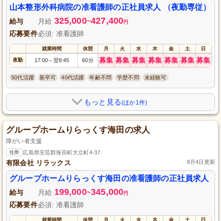
山本整形外科病院の准看護師の正社員求人 （夜勤専従）
325,000
427,400
給与
月給
~
円
応募要件
必須: 准看護師
就業時間
休憩
月
火
水
木
金
土
日
募集
募集
募集
募集
募集
募集
募集
夜勤
17:00
翌8:45
60分
～
50代活躍
新卒可
40代活躍
年齢不問
学歴不問
未経験可
もっと見る
(ほか1件)
グループホームりらっくす海田の求人
障がい者支援
住所
広島県安芸郡海田町大立町4-37
有限会社 リラックス
8月4日更新
グループホームりらっくす海田の准看護師の正社員求人
199,000
345,000
給与
月給
~
円
応募要件
必須: 准看護師
就業時間
休憩
月
火
水
木
金
土
日