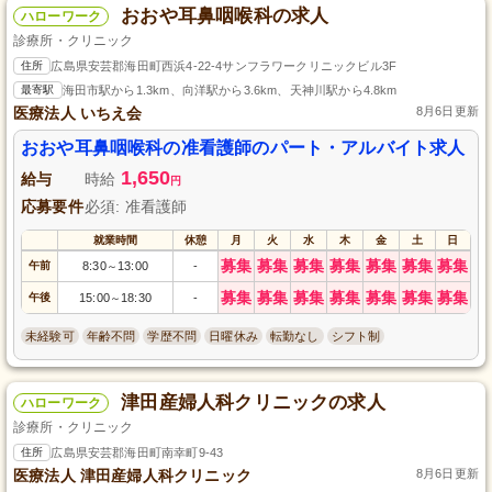
おおや耳鼻咽喉科の求人
ハローワーク
診療所・クリニック
住所
広島県安芸郡海田町西浜4-22-4サンフラワークリニックビル3F
最寄駅
海田市駅から1.3km、向洋駅から3.6km、天神川駅から4.8km
医療法人 いちえ会
8月6日更新
おおや耳鼻咽喉科の准看護師のパート・アルバイト求人
1,650
給与
時給
円
応募要件
必須: 准看護師
就業時間
休憩
月
火
水
木
金
土
日
募集
募集
募集
募集
募集
募集
募集
午前
8:30
13:00
-
～
募集
募集
募集
募集
募集
募集
募集
午後
15:00
18:30
-
～
未経験可
年齢不問
学歴不問
日曜休み
転勤なし
シフト制
津田産婦人科クリニックの求人
ハローワーク
診療所・クリニック
住所
広島県安芸郡海田町南幸町9-43
医療法人 津田産婦人科クリニック
8月6日更新