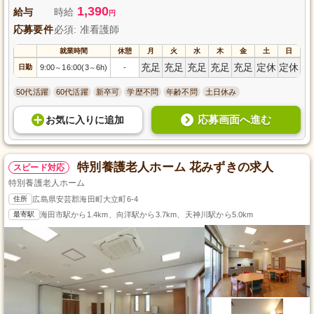
1,390
給与
時給
円
応募要件
必須: 准看護師
就業時間
休憩
月
火
水
木
金
土
日
充足
充足
充足
充足
充足
定休
定休
日勤
9:00
16:00(3
6h)
-
～
～
50代活躍
60代活躍
新卒可
学歴不問
年齢不問
土日休み
応募画面へ進む
お気に入り
に
追加
特別養護老人ホーム 花みずきの求人
スピード対応
特別養護老人ホーム
住所
広島県安芸郡海田町大立町6-4
最寄駅
海田市駅から1.4km、向洋駅から3.7km、天神川駅から5.0km