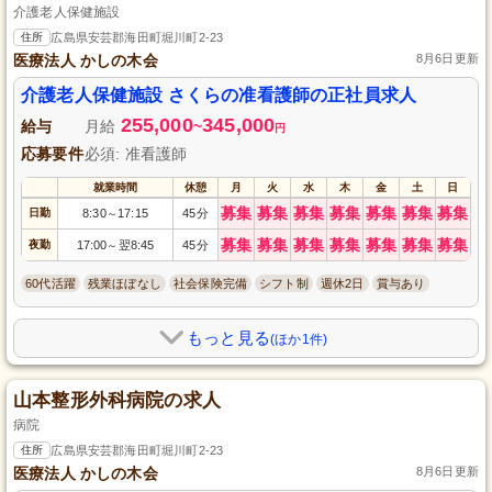
介護老人保健施設
住所
広島県安芸郡海田町堀川町2-23
医療法人 かしの木会
8月6日更新
介護老人保健施設 さくらの准看護師の正社員求人
255,000
345,000
給与
月給
~
円
応募要件
必須: 准看護師
就業時間
休憩
月
火
水
木
金
土
日
募集
募集
募集
募集
募集
募集
募集
日勤
8:30
17:15
45分
～
募集
募集
募集
募集
募集
募集
募集
夜勤
17:00
翌8:45
45分
～
60代活躍
残業ほぼなし
社会保険完備
シフト制
週休2日
賞与あり
もっと見る
(ほか1件)
山本整形外科病院の求人
病院
住所
広島県安芸郡海田町堀川町2-23
医療法人 かしの木会
8月6日更新