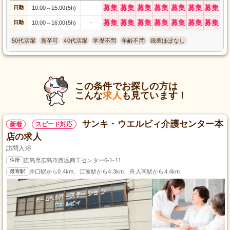
募集
募集
募集
募集
募集
募集
募集
日勤
10:00
15:00(5h)
-
～
募集
募集
募集
募集
募集
募集
募集
日勤
10:00
16:00(5h)
-
～
50代活躍
新卒可
40代活躍
学歴不問
年齢不問
残業ほぼなし
この条件でお探しの方は
こんな
求人
も見ています！
サンキ・ウエルビィ介護センター本
新着
スピード対応
店の求人
訪問入浴
住所
広島県広島市西区商工センター6-1-11
最寄駅
井口駅から0.4km、江波駅から4.3km、舟入南駅から4.4km