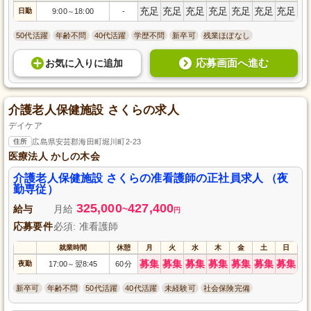
充足
充足
充足
充足
充足
充足
充足
日勤
9:00
18:00
-
～
50代活躍
年齢不問
40代活躍
学歴不問
新卒可
残業ほぼなし
応募画面へ進む
お気に入り
に
追加
介護老人保健施設 さくらの求人
デイケア
住所
広島県安芸郡海田町堀川町2-23
医療法人 かしの木会
介護老人保健施設 さくらの准看護師の正社員求人 （夜
勤専従）
325,000
427,400
給与
月給
~
円
応募要件
必須: 准看護師
就業時間
休憩
月
火
水
木
金
土
日
募集
募集
募集
募集
募集
募集
募集
夜勤
17:00
翌8:45
60分
～
新卒可
年齢不問
50代活躍
40代活躍
未経験可
社会保険完備