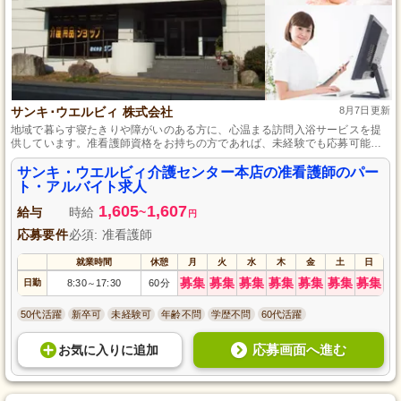
サンキ･ウエルビィ 株式会社
8月7日更新
地域で暮らす寝たきりや障がいのある方に、心温まる訪問入浴サービスを提
供しています。准看護師資格をお持ちの方であれば、未経験でも応募可能で
す。研修を通して、技術と知識をしっかり身につけることができますし、就
労日数や時間も相談に応じます。安心して長く働ける環境で、あなたも専門
サンキ・ウエルビィ介護センター本店の准看護師のパー
的なスキルを活かしながら、地域社会に貢献しませんか。
ト・アルバイト求人
1,605
1,607
給与
時給
~
円
応募要件
必須: 准看護師
就業時間
休憩
月
火
水
木
金
土
日
募集
募集
募集
募集
募集
募集
募集
日勤
8:30
17:30
60分
～
50代活躍
新卒可
未経験可
年齢不問
学歴不問
60代活躍
応募画面へ進む
お気に入り
に
追加