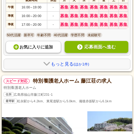
就業時間
休憩
月
火
水
木
金
土
日
募集
募集
募集
募集
募集
募集
募集
午後
16:00
19:00
-
～
募集
募集
募集
募集
募集
募集
募集
準夜
16:00
20:00
-
～
募集
募集
募集
募集
募集
募集
募集
準夜
17:00
20:00
-
～
50代活躍
新卒可
年齢不問
40代活躍
学歴不問
未経験可
応募画面へ進む
お気に入り
に
追加
もっと見る
(ほか1件)
特別養護老人ホーム 藤江荘の求人
スピード対応
特別養護老人ホーム
住所
広島県福山市藤江町231-1
最寄駅
松永駅から4.2km、東尾道駅から5.0km、備後赤坂駅から6.1km