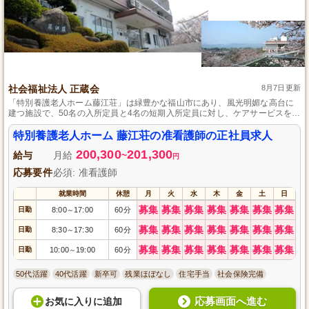
社会福祉法人 正蔵会
8月7日更新
「特別養護老人ホーム藤江荘」は緑豊かな福山市にあり、風光明媚な高台に
建つ施設で、50名の入所定員と4名の短期入所定員に対し、ケアサービスを提
供しております。
特別養護老人ホーム 藤江荘の准看護師の正社員求人
200,300
201,300
給与
月給
~
円
応募要件
必須: 准看護師
就業時間
休憩
月
火
水
木
金
土
日
募集
募集
募集
募集
募集
募集
募集
日勤
8:00
17:00
60分
～
募集
募集
募集
募集
募集
募集
募集
日勤
8:30
17:30
60分
～
募集
募集
募集
募集
募集
募集
募集
日勤
10:00
19:00
60分
～
50代活躍
40代活躍
新卒可
残業ほぼなし
住宅手当
社会保険完備
応募画面へ進む
お気に入り
に
追加