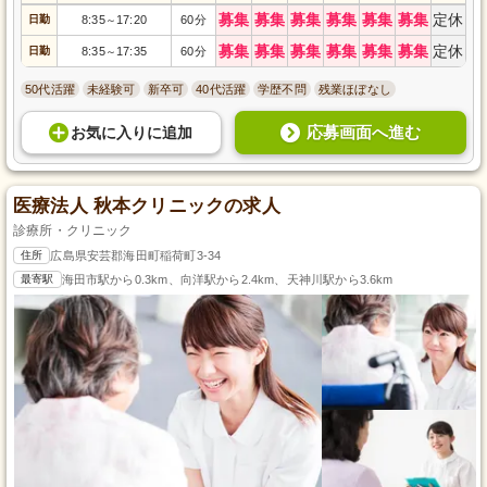
募集
募集
募集
募集
募集
募集
定休
日勤
8:35
17:20
60分
～
募集
募集
募集
募集
募集
募集
定休
日勤
8:35
17:35
60分
～
50代活躍
未経験可
新卒可
40代活躍
学歴不問
残業ほぼなし
応募画面へ進む
お気に入り
に
追加
医療法人 秋本クリニックの求人
診療所・クリニック
住所
広島県安芸郡海田町稲荷町3-34
最寄駅
海田市駅から0.3km、向洋駅から2.4km、天神川駅から3.6km