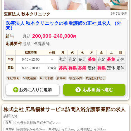
医療法人 秋本クリニック
8月7日更新
医療法人 秋本クリニックの准看護師の正社員求人 （外
来）
200,000
240,000
給与
月給
~
円
応募要件
必須: 准看護師
就業時間
休憩
月
火
水
木
金
土
日
充足
充足
充足
募集
充足
募集
定休
午前
8:45
12:00
-
～
募集
募集
募集
定休
募集
定休
定休
日勤
8:45
18:00
120分
～
未経験可
50代活躍
40代活躍
新卒可
学歴不問
残業ほぼなし
応募画面へ進む
お気に入り
に
追加
株式会社 広島福祉サービス訪問入浴介護事業部の求人
訪問入浴
住所
広島県安芸郡海田町大正町2-22
最寄駅
海田市駅から0.3km、向洋駅から2.5km、天神川駅から3.8km