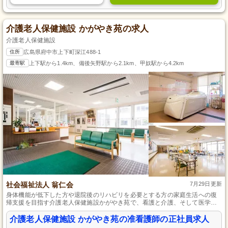
介護老人保健施設 かがやき苑の求人
介護老人保健施設
住所
広島県府中市上下町深江488-1
最寄駅
上下駅から1.4km、備後矢野駅から2.1km、甲奴駅から4.2km
社会福祉法人 翁仁会
7月29日更新
身体機能が低下した方や退院後のリハビリを必要とする方の家庭生活への復
帰支援を目指す介護老人保健施設かがやき苑で、看護と介護、そして医学的
管理を経験することができます。
介護老人保健施設 かがやき苑の准看護師の正社員求人