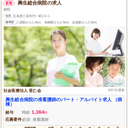
興生総合病院の求人
新着
病院
住所
広島県三原市円一町2-5-1
最寄駅
三原駅から1.0km、糸崎駅から2.5km、須波駅から2.6km
社会医療法人 里仁会
8月7日更新
興生総合病院の准看護師のパート・アルバイト求人 （病
棟）
1,364
給与
時給
円
応募要件
必須: 准看護師