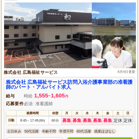
株式会社 広島福祉サービス
8月4日更新
株式会社 広島福祉サービス訪問入浴介護事業部の准看護
師のパート・アルバイト求人
1,555
1,605
給与
時給
~
円
応募要件
必須: 准看護師
就業時間
休憩
月
火
水
木
金
土
日
募集
募集
募集
募集
募集
定休
定休
日勤
8:45
17:45(6h)
60分
～
土日休み
50代活躍
年齢不問
学歴不問
60代活躍
残業ほぼなし