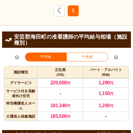
1
安芸郡海田町の准看護師の平均給与相場（施設
種別）
平均値
中央値
正社員
パート・アルバイト
施設種別
(月収)
(時給)
220,000
1,290
デイサービス
円
円
サービス付き高齢
-
1,150
円
者向け住宅
特別養護老人ホー
181,340
1,200
円
円
ム
185,500
-
介護老人保健施設
円