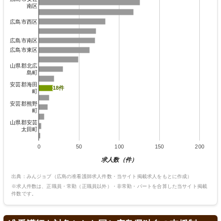
南区
広島市西区
広島市南区
広島市東区
山県郡北広
島町
安芸郡海田
18件
18件
町
安芸郡熊野
町
山県郡安芸
太田町
0
50
100
150
200
求人数（件）
出典：みんジョブ（広島の准看護師求人件数・当サイト掲載求人をもとに作成）
※求人件数は、正職員・常勤（正職員以外）・非常勤・パートを合算した当サイト掲載
件数です。