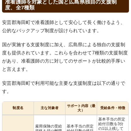
准看護師を対象とした国と広島県独自の支援制
度、全7種類
安芸郡海田町で准看護師として安心して長く働けるよう、
公的なバックアップ制度が設けられています。
国が実施する支援制度に加え、広島県による独自の支援制
度も提供されています。これらを合わせて7種類の支援制度
があり、准看護師の方に対してのサポートが比較的手厚い
と言えます。
安芸郡海田町で利用可能な主要な支援制度は以下の通りで
す。
サポート内容（最
制度名
主な対象者
受給条件・特徴
大）
基本手当の所定
給付日数を3分
雇用保険の受給
基本手当の所定
の1以上残して
資格を持つ離職
給付日数の残日