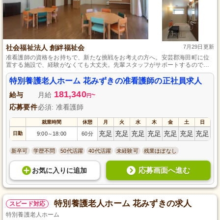
社会福祉法人 創絆福祉会
7月29日更新
准看護師の資格をお持ちで、新たな挑戦をお考えの方へ。安芸郡海田町に位
置する施設で、経験がなくても大丈夫。先輩スタッフがサポートするので、
安心してスキルアップを目指せます。勤務は9時から18時までで、残業は月平
均3時間程度。仕事とプライベートのバランスが取りやすい環境で、充実した
特別養護老人ホーム 花みずきの准看護師の正社員求人
毎日を送っていただけます。
181,340
給与
月給
~
円
応募要件
必須: 准看護師
就業時間
休憩
月
火
水
木
金
土
日
充足
充足
充足
充足
充足
充足
充足
日勤
9:00
18:00
60分
～
新卒可
学歴不問
50代活躍
40代活躍
未経験可
残業ほぼなし
応募画面へ進む
お気に入り
に
追加
特別養護老人ホーム 花みずきの求人
スピード対応
特別養護老人ホーム