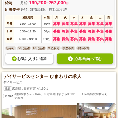
199,200
257,000
給与
月給
~
円
応募要件
必須: 准看護師、自動車免許
就業時間
休憩
月
火
水
木
金
土
日
募集
募集
募集
募集
募集
募集
募集
早番
7:00
16:00
60分
～
募集
募集
募集
募集
募集
募集
募集
日勤
8:30
17:30
60分
～
募集
募集
募集
募集
募集
募集
募集
夜勤
17:00
翌9:00
120分
～
新卒可
50代活躍
40代活躍
未経験可
学歴不問
年齢不問
応募画面へ進む
お気に入り
に
追加
デイサービスセンター ひまわりの求人
デイサービス
住所
広島県廿日市市宮内4190-1
地御前駅から2.0km、広電宮島口駅から3.2km、ＪＡ広島病院前駅から
最寄駅
2.3km