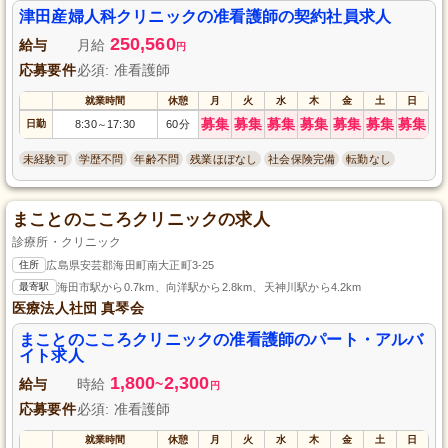
津田産婦人科クリニックの准看護師の契約社員求人
250,560
給与
月給
円
応募要件
必須: 准看護師
就業時間
休憩
月
火
水
木
金
土
日
募集
募集
募集
募集
募集
募集
募集
日勤
8:30
17:30
60分
～
未経験可
学歴不問
年齢不問
残業ほぼなし
社会保険完備
転勤なし
まことのこころクリニックの求人
診療所・クリニック
住所
広島県安芸郡海田町南大正町3-25
最寄駅
海田市駅から0.7km、向洋駅から2.8km、天神川駅から4.2km
医療法人社団 真琴会
まことのこころクリニックの准看護師のパート・アルバ
イト求人
1,800
2,300
給与
時給
~
円
応募要件
必須: 准看護師
就業時間
休憩
月
火
水
木
金
土
日