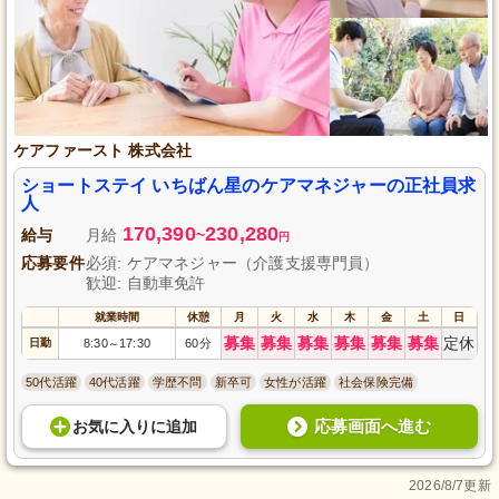
ケアファースト 株式会社
ショートステイ いちばん星のケアマネジャーの正社員求
人
170,390
230,280
給与
月給
~
円
応募要件
必須: ケアマネジャー（介護支援専門員）
歓迎: 自動車免許
就業時間
休憩
月
火
水
木
金
土
日
募集
募集
募集
募集
募集
募集
定休
日勤
8:30
17:30
60分
～
50代活躍
40代活躍
学歴不問
新卒可
女性が活躍
社会保険完備
応募画面へ進む
お気に入り
に
追加
2026/8/7更新