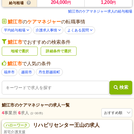
204,000
1,200
円
円
給与相場
鯖江市のケアマネジャー求人の給与相場
鯖江市
の
ケアマネジャー
の転職事情
平均給与相場
介護求人事情
よくある質問
鯖江市
でおすすめの検索条件
地域で選択
詳細条件で選択
鯖江市
で人気の条件
福井市
越前市
丹生郡越前町
検索
鯖江市
の
ケアマネジャー
の求人一覧
4
事業所
6
求人
おすすめ順
(1~30件)
リハビリセンター王山の求人
ハローワーク
居宅介護支援