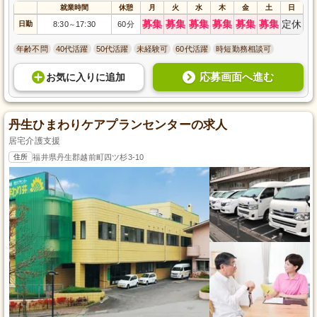
就業時間
休憩
月
火
水
木
金
土
日
募集
募集
募集
募集
募集
募集
定休
日勤
8:30
17:30
60分
～
年齢不問
40代活躍
50代活躍
未経験可
60代活躍
時短勤務相談可
応募画面へ進む
お気に入り
に
追加
丹生ひまわりケアプランセンターの求人
居宅介護支援
住所
福井県丹生郡越前町四ツ杉3-10