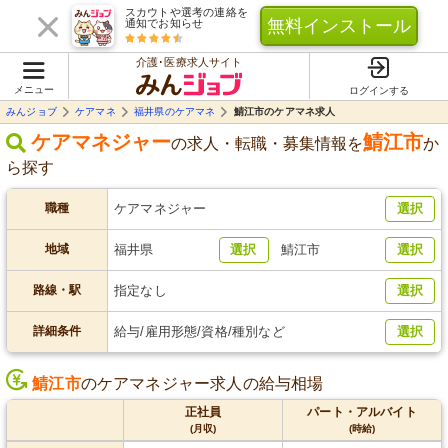
スカウトや選考の連絡を
無料インストール
通知でお知らせ
介護･医療求人サイト
メニュー
ログインする
みんジョブ
ケアマネ
福井県のケアマネ
鯖江市のケアマネ求人
ケアマネジャー
鯖江市
の求人・転職・募集情報を
か
ら探す
職種
ケアマネジャー
選択
地域
福井県
選択
鯖江市
選択
路線・駅
指定なし
選択
詳細条件
給与/雇用形態/資格/種別など
選択
鯖江市
のケアマネジャー求人の給与相場
正社員
パート・アルバイト
(月収)
(時給)