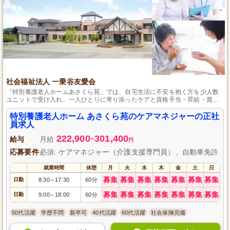
社会福祉法人 一乗谷友愛会
「特別養護老人ホームあさくら苑」では、自宅生活に不安を抱く方を少人数
ユニットで受け入れ、一人ひとりに寄り添ったケアと資格手当・昇給・賞与
での評価を提供します。
特別養護老人ホーム あさくら苑のケアマネジャーの正社
員求人
222,900
301,400
給与
月給
~
円
応募要件
必須: ケアマネジャー（介護支援専門員）、自動車免許
就業時間
休憩
月
火
水
木
金
土
日
募集
募集
募集
募集
募集
募集
募集
日勤
8:30
17:30
60分
～
募集
募集
募集
募集
募集
募集
募集
日勤
9:00
18:00
60分
～
50代活躍
学歴不問
新卒可
40代活躍
60代活躍
社会保険完備