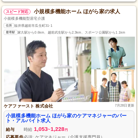
小規模多機能ホーム ほがら家の求人
スピード対応
小規模多機能型居宅介護
住所
福井県越前市瓜生町31-1
最寄駅
家久駅から0.6km、越前武生駅から2.3km、スポーツ公園駅から1.1km
ケアファースト 株式会社
7月28日更新
小規模多機能ホーム ほがら家のケアマネジャーのパー
ト・アルバイト求人
1,053
1,228
給与
時給
~
円
応募要件
必須: ケアマネジャー（介護支援専門員）