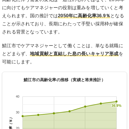
に向けてもケアマネジャーの役割は重みを増していくと考
えられます。国の推計では
2050年に高齢化率36.9％
となる
ことが示されており、長期にわたって手堅い採用枠が確保
される背景となっています。
鯖江市でケアマネジャーとして働くことは、単なる就職に
とどまらず、
地域貢献と直結した息の長いキャリア形成
を
可能にします。
鯖江市の高齢化率の推移（実績と将来推計）
40
36.9%
36.9%
30
高齢化率（％）
20