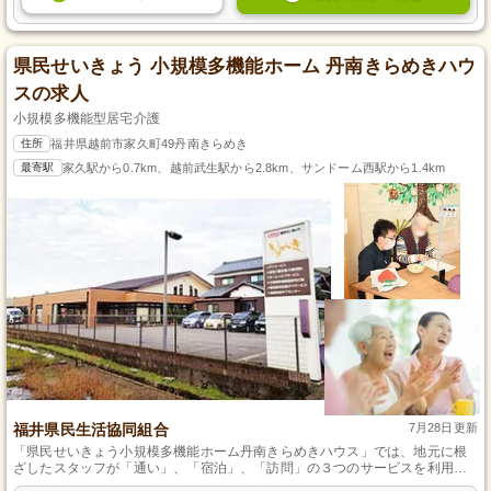
県民せいきょう 小規模多機能ホーム 丹南きらめきハウ
スの求人
小規模多機能型居宅介護
住所
福井県越前市家久町49丹南きらめき
最寄駅
家久駅から0.7km、越前武生駅から2.8km、サンドーム西駅から1.4km
福井県民生活協同組合
7月28日更新
「県民せいきょう小規模多機能ホーム丹南きらめきハウス」では、地元に根
ざしたスタッフが「通い」、「宿泊」、「訪問」の３つのサービスを利用者
とその家族に対応し、暮らしを理解した上で一人ひとりが自分らしく過ごせ