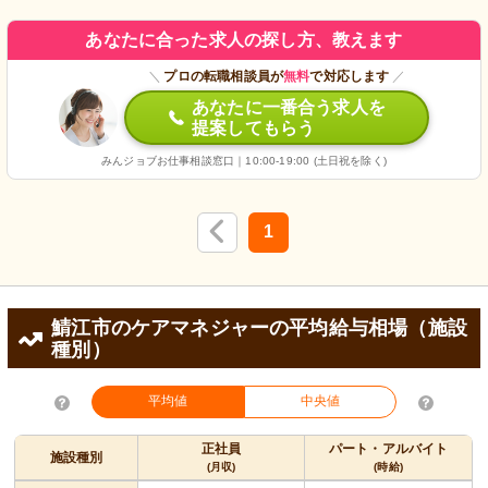
あなたに合った求人の探し方、教えます
＼
プロの転職相談員が
無料
で対応します
／
あなたに一番合う求人を
提案してもらう
みんジョブお仕事相談窓口｜10:00-19:00 (土日祝を除く)
1
鯖江市のケアマネジャーの平均給与相場（施設
種別）
平均値
中央値
正社員
パート・アルバイト
施設種別
(月収)
(時給)