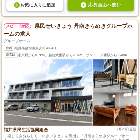
応募画面へ進む
お気に入り
に
追加
県民せいきょう 丹南きらめきグループホ
スピード対応
ームの求人
グループホーム
住所
福井県越前市家久町49-4-1
最寄駅
家久駅から0.7km、越前武生駅から2.8km、サンドーム西駅から1.4km
福井県民生活協同組合
7月28日更新
「楽しく自分らしく、いきいきと」を目指す「丹南きらめきグループホー