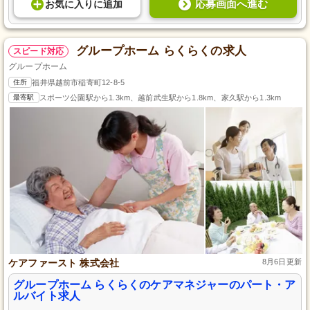
応募画面へ進む
お気に入り
に
追加
グループホーム らくらくの求人
スピード対応
グループホーム
住所
福井県越前市稲寄町12-8-5
最寄駅
スポーツ公園駅から1.3km、越前武生駅から1.8km、家久駅から1.3km
ケアファースト 株式会社
8月6日更新
グループホーム らくらくのケアマネジャーのパート・ア
ルバイト求人