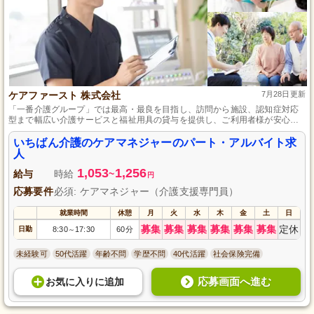
ケアファースト 株式会社
7月28日更新
「一番介護グループ」では最高・最良を目指し、訪問から施設、認知症対応
型まで幅広い介護サービスと福祉用具の貸与を提供し、ご利用者様が安心で
きるサービスを一緒にサポートします。
いちばん介護のケアマネジャーのパート・アルバイト求
人
1,053
1,256
給与
時給
~
円
応募要件
必須: ケアマネジャー（介護支援専門員）
就業時間
休憩
月
火
水
木
金
土
日
募集
募集
募集
募集
募集
募集
定休
日勤
8:30
17:30
60分
～
未経験可
50代活躍
年齢不問
学歴不問
40代活躍
社会保険完備
応募画面へ進む
お気に入り
に
追加