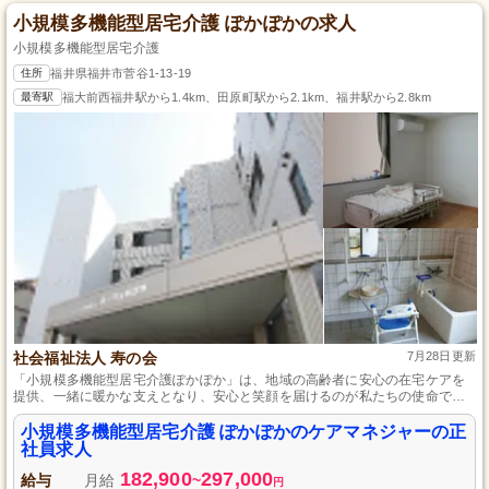
小規模多機能型居宅介護 ぽかぽかの求人
小規模多機能型居宅介護
住所
福井県福井市菅谷1-13-19
最寄駅
福大前西福井駅から1.4km、田原町駅から2.1km、福井駅から2.8km
社会福祉法人 寿の会
7月28日更新
「小規模多機能型居宅介護ぽかぽか」は、地域の高齢者に安心の在宅ケアを
提供、一緒に暖かな支えとなり、安心と笑顔を届けるのが私たちの使命で
す。
小規模多機能型居宅介護 ぽかぽかのケアマネジャーの正
社員求人
182,900
297,000
給与
月給
~
円