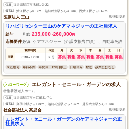
住所
福井県鯖江市旭町1-3-22
最寄駅
鯖江駅から0.1km、越前武生駅から4.5km、西鯖江駅から0.6km
医療法人 王山
8月6日更新
リハビリセンター王山のケアマネジャーの正社員求人
235,000
260,000
給与
月給
~
円
応募要件
必須: ケアマネジャー（介護支援専門員）、自動車免許
就業時間
休憩
月
火
水
木
金
土
日
募集
募集
募集
募集
募集
募集
募集
日勤
8:30
17:30
60分
～
未経験可
年齢不問
年間休日120日以上
日曜休み
駅近
残業ほぼなし
エレガント・セニール・ガーデンの求人
ハローワーク
特別養護老人ホーム
住所
福井県鯖江市吉江町31-7-1
最寄駅
鳥羽中駅から1.8km、越前花堂駅から7.3km、越前武生駅から9.0km
社会福祉法人 高思会
8月6日更新
エレガント・セニール・ガーデンのケアマネジャーの正
社員求人