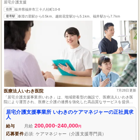
居宅介護支援
住所
福井県福井市三十八社町10-8
最寄駅
泰澄の里駅から0.5km、越前花堂駅から5.1km、福井駅から7.7km
医療法人いわき医院
7月28日更新
「居宅介護支援事業所いわき」は、地域密着型の施設で、医療法人いわき医
院により運営され、医療と介護の連携を強化した高品質なサービスを提供
し、ご自宅で生活する利用者の自立を支援しています。
居宅介護支援事業所 いわきのケアマネジャーの正社員求
人
200,000
240,000
給与
月給
~
円
応募要件
必須: ケアマネジャー（介護支援専門員）