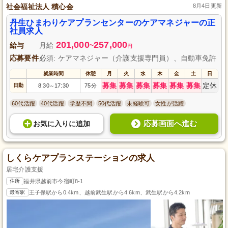
社会福祉法人 積心会
8月4日更新
丹生ひまわりケアプランセンターのケアマネジャーの正
社員求人
201,000
257,000
給与
月給
~
円
応募要件
必須: ケアマネジャー（介護支援専門員）、自動車免許
就業時間
休憩
月
火
水
木
金
土
日
募集
募集
募集
募集
募集
募集
定休
日勤
8:30
17:30
75分
～
60代活躍
40代活躍
学歴不問
50代活躍
未経験可
女性が活躍
応募画面へ進む
お気に入り
に
追加
しくらケアプランステーションの求人
居宅介護支援
住所
福井県越前市今宿町8-1
最寄駅
王子保駅から0.4km、越前武生駅から4.6km、武生駅から4.2km