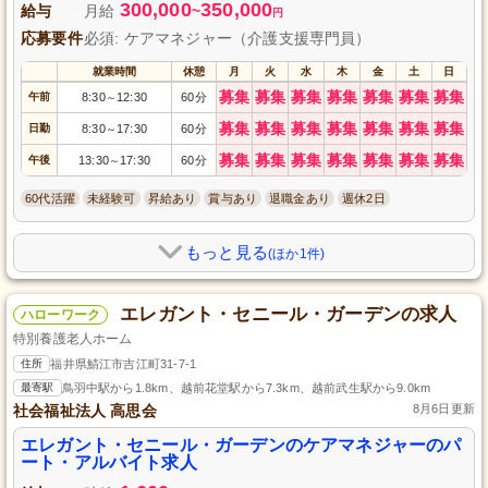
300,000
350,000
給与
月給
~
円
応募要件
必須: ケアマネジャー（介護支援専門員）
就業時間
休憩
月
火
水
木
金
土
日
募集
募集
募集
募集
募集
募集
募集
午前
8:30
12:30
60分
～
募集
募集
募集
募集
募集
募集
募集
日勤
8:30
17:30
60分
～
募集
募集
募集
募集
募集
募集
募集
午後
13:30
17:30
60分
～
60代活躍
未経験可
昇給あり
賞与あり
退職金あり
週休2日
もっと見る
(ほか1件)
エレガント・セニール・ガーデンの求人
ハローワーク
特別養護老人ホーム
住所
福井県鯖江市吉江町31-7-1
最寄駅
鳥羽中駅から1.8km、越前花堂駅から7.3km、越前武生駅から9.0km
社会福祉法人 高思会
8月6日更新
エレガント・セニール・ガーデンのケアマネジャーのパ
ート・アルバイト求人