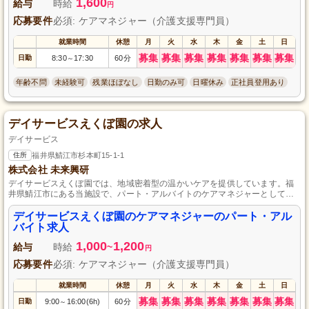
1,600
給与
時給
円
応募要件
必須: ケアマネジャー（介護支援専門員）
就業時間
休憩
月
火
水
木
金
土
日
募集
募集
募集
募集
募集
募集
募集
日勤
8:30
17:30
60分
～
年齢不問
未経験可
残業ほぼなし
日勤のみ可
日曜休み
正社員登用あり
デイサービスえくぼ園の求人
デイサービス
住所
福井県鯖江市杉本町15-1-1
株式会社 未来興研
デイサービスえくぼ園では、地域密着型の温かいケアを提供しています。福
井県鯖江市にある当施設で、パート・アルバイトのケアマネジャーとして一
緒に働きませんか。未経験の方も大歓迎です。私たちと共に、利用者様の笑
顔を引き出すサービスを提供してまいりましょう。ご応募を心よりお待ちし
デイサービスえくぼ園のケアマネジャーのパート・アル
ております。
バイト求人
1,000
1,200
給与
時給
~
円
応募要件
必須: ケアマネジャー（介護支援専門員）
就業時間
休憩
月
火
水
木
金
土
日
募集
募集
募集
募集
募集
募集
募集
日勤
9:00
16:00(6h)
60分
～