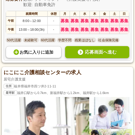
歓迎: 自動車免許
就業時間
休憩
月
火
水
木
金
土
日
募集
募集
募集
募集
募集
募集
募集
午前
8:00
12:00
-
～
募集
募集
募集
募集
募集
募集
募集
午後
13:00
18:00(3h)
-
～
50代活躍
未経験可
60代活躍
学歴不問
残業ほぼなし
社会保険完備
応募画面へ進む
お気に入り
に
追加
にこにこ介護相談センターの求人
居宅介護支援
住所
福井県福井市四ツ井2-11-11
最寄駅
福井口駅から0.7km、新福井駅から1.2km、福井駅から1.6km