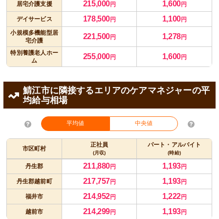
215,000
1,600
居宅介護支援
円
円
178,500
1,100
デイサービス
円
円
小規模多機能型居
221,500
1,278
円
円
宅介護
特別養護老人ホー
255,000
1,600
円
円
ム
鯖江市に隣接するエリアのケアマネジャーの平
均給与相場
平均値
中央値
正社員
パート・アルバイト
市区町村
(月収)
(時給)
211,880
1,193
丹生郡
円
円
217,757
1,193
丹生郡越前町
円
円
214,952
1,222
福井市
円
円
214,299
1,193
越前市
円
円