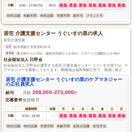
募集
募集
募集
募集
募集
募集
募集
日勤
9:00
17:00(7h)
60分
～
50代活躍
年齢不問
40代活躍
学歴不問
新卒可
ブランク可
居宅 介護支援センター うぐいすの里の求人
居宅介護支援
住所
福井県鯖江市漆原町20-8
最寄駅
家久駅から2.7km、越前武生駅から4.2km、スポーツ公園駅から3.0km
社会福祉法人 日野会
社会福祉法人 日野会が運営する居宅 介護支援センター うぐいすの里では、ケ
アマネジャーを募集しております。勤務地は福井県鯖江市で、地域に根ざし
た支援を行います。私たちと一緒に、地域の皆様の生活をより豊かにするお
手伝いをしてみませんか？雇用形態は正社員です。詳細はお気軽にお問い合
居宅 介護支援センター うぐいすの里のケアマネジャー
わせください。皆様のご応募を心よりお待ちしております。
の正社員求人
208,000
273,000
給与
月給
~
円
応募要件
無資格可
就業時間
休憩
月
火
水
木
金
土
日
募集
募集
募集
募集
募集
募集
募集
日勤
9:00
18:00
-
～
50代活躍
40代活躍
学歴不問
年齢不問
女性が活躍
住宅手当