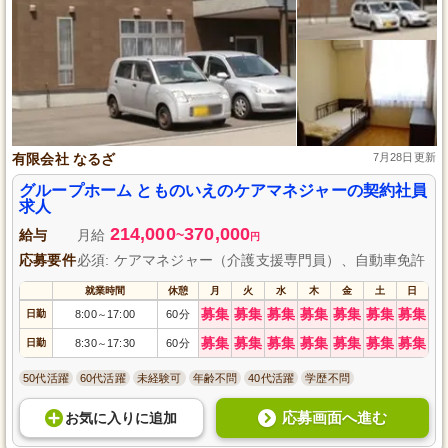
有限会社 なるざ
7月28日更新
グループホーム とものいえのケアマネジャーの契約社員
求人
214,000
370,000
給与
月給
~
円
応募要件
必須: ケアマネジャー（介護支援専門員）、自動車免許
就業時間
休憩
月
火
水
木
金
土
日
募集
募集
募集
募集
募集
募集
募集
日勤
8:00
17:00
60分
～
募集
募集
募集
募集
募集
募集
募集
日勤
8:30
17:30
60分
～
50代活躍
60代活躍
未経験可
年齢不問
40代活躍
学歴不問
応募画面へ進む
お気に入り
に
追加