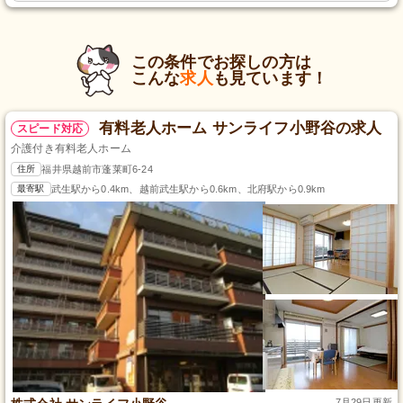
この条件でお探しの方は
こんな
求人
も見ています！
有料老人ホーム サンライフ小野谷の求人
スピード対応
介護付き有料老人ホーム
住所
福井県越前市蓬莱町6-24
最寄駅
武生駅から0.4km、越前武生駅から0.6km、北府駅から0.9km
7月29日更新