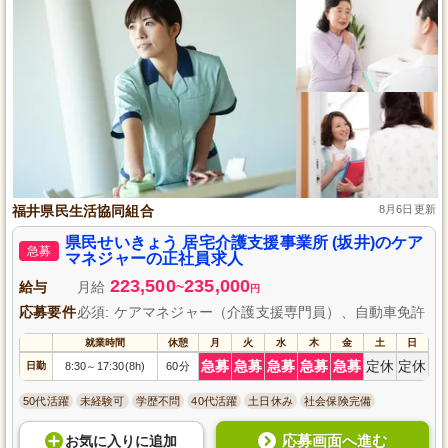
福井県民生活協同組合
8月6日更新
県民せいきょう 居宅介護支援事業所 (坂井)のケア
急募
マネジャーの正社員求人
223,500
235,000
給与
月給
~
円
応募要件
必須: ケアマネジャー（介護支援専門員）、自動車免許
就業時間
休憩
月
火
水
木
金
土
日
急募
急募
急募
急募
急募
定休
定休
日勤
8:30
17:30(8h)
60分
～
50代活躍
未経験可
学歴不問
40代活躍
土日休み
社会保険完備
応募画面へ進む
お気に入り
に
追加