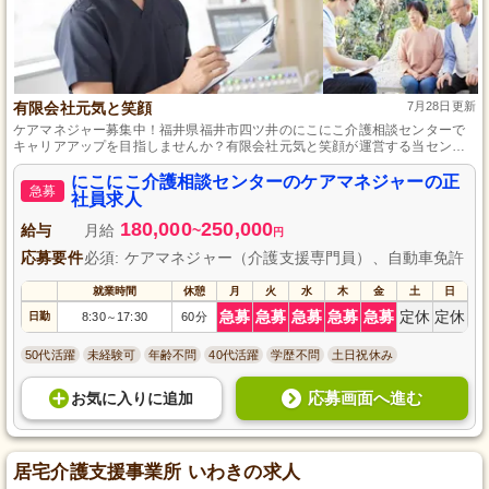
有限会社元気と笑顔
7月28日更新
ケアマネジャー募集中！福井県福井市四ツ井のにこにこ介護相談センターで
キャリアアップを目指しませんか？有限会社元気と笑顔が運営する当センタ
ーでは、利用者様の笑顔とその人らしい生活を第一に考えた丁寧なケアプラ
ンを提供しています。介護業務はなく、ケアマネジャーとしての専門性を高
にこにこ介護相談センターのケアマネジャーの正
急募
める環境が整っています。安定した正社員として、地域の介護を支えるやり
社員求人
がいと成長を感じられる職場です。ご応募お待ちしております。
180,000
250,000
給与
月給
~
円
応募要件
必須: ケアマネジャー（介護支援専門員）、自動車免許
就業時間
休憩
月
火
水
木
金
土
日
急募
急募
急募
急募
急募
定休
定休
日勤
8:30
17:30
60分
～
50代活躍
未経験可
年齢不問
40代活躍
学歴不問
土日祝休み
応募画面へ進む
お気に入り
に
追加
居宅介護支援事業所 いわきの求人