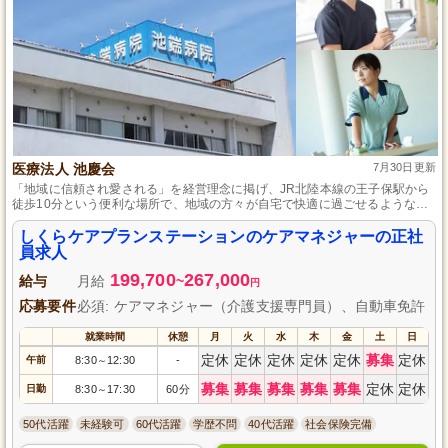
医療法人 池慶会
7月30日更新
「地域に信頼され愛される」を経営理念に掲げ、JR北陸本線の王子保駅から
徒歩10分という便利な場所で、地域の方々が自宅で快適に過ごせるような介
護サービスを提供している「しくらケアプランステーション」があなたを待
っています。
しくらケアプランステーションのケアマネジャーの正社
員求人
199,700
267,000
給与
月給
~
円
応募要件
必須: ケアマネジャー（介護支援専門員）、自動車免許
就業時間
休憩
月
火
水
木
金
土
日
定休
定休
定休
定休
定休
募集
定休
午前
8:30
12:30
-
～
募集
募集
募集
募集
募集
定休
定休
日勤
8:30
17:30
60分
～
50代活躍
未経験可
60代活躍
学歴不問
40代活躍
社会保険完備