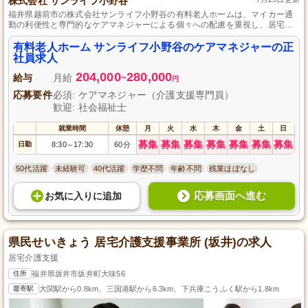
株式会社 サンライフ小野谷
福井県越前市の株式会社サンライフ小野谷の有料老人ホームは、マイカー通
勤の利便性と専門的なケアマネジャーによる個々への配慮を重視し、居宅介
護支援、福祉用具レンタルのサービスも提供し地域の豊かな生活を支えてい
ます。
有料老人ホーム サンライフ小野谷のケアマネジャーの正
社員求人
204,000
280,000
給与
月給
~
円
応募要件
必須: ケアマネジャー（介護支援専門員）
歓迎: 社会福祉士
就業時間
休憩
月
火
水
木
金
土
日
募集
募集
募集
募集
募集
募集
募集
日勤
8:30
17:30
60分
～
50代活躍
未経験可
40代活躍
学歴不問
年齢不問
残業ほぼなし
応募画面へ進む
お気に入り
に
追加
県民せいきょう 居宅介護支援事業所 (坂井)の求人
居宅介護支援
住所
福井県坂井市坂井町大味56
最寄駅
大関駅から0.8km、三国港駅から6.3km、下兵庫こうふく駅から1.8km