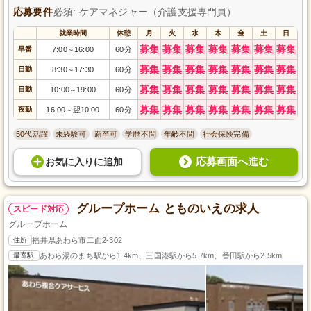
応募要件
必須: ケアマネジャー（介護支援専門員）
就業時間
休憩
月
火
水
木
金
土
日
募集
募集
募集
募集
募集
募集
募集
早番
7:00
16:00
60分
～
募集
募集
募集
募集
募集
募集
募集
日勤
8:30
17:30
60分
～
募集
募集
募集
募集
募集
募集
募集
日勤
10:00
19:00
60分
～
募集
募集
募集
募集
募集
募集
募集
夜勤
16:00
翌10:00
60分
～
50代活躍
未経験可
新卒可
学歴不問
年齢不問
社会保険完備
応募画面へ進む
お気に入り
に
追加
グループホーム とものいえの求人
スピード対応
グループホーム
住所
福井県あわら市二面2-302
最寄駅
あわら湯のまち駅から1.4km、三国港駅から5.7km、番田駅から2.5km