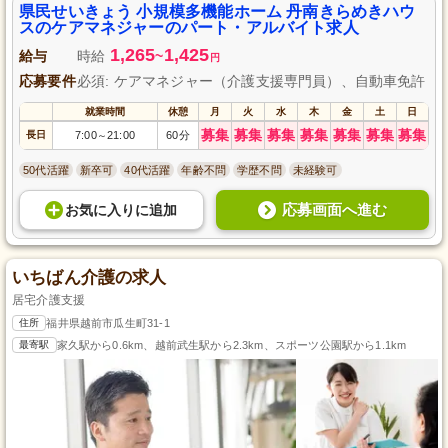
るようサポートします。
県民せいきょう 小規模多機能ホーム 丹南きらめきハウ
スのケアマネジャーのパート・アルバイト求人
1,265
1,425
給与
時給
~
円
応募要件
必須: ケアマネジャー（介護支援専門員）、自動車免許
就業時間
休憩
月
火
水
木
金
土
日
募集
募集
募集
募集
募集
募集
募集
長日
7:00
21:00
60分
～
50代活躍
新卒可
40代活躍
年齢不問
学歴不問
未経験可
応募画面へ進む
お気に入り
に
追加
いちばん介護の求人
居宅介護支援
住所
福井県越前市瓜生町31-1
最寄駅
家久駅から0.6km、越前武生駅から2.3km、スポーツ公園駅から1.1km