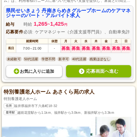
ム」は、利用者様のニーズに基づいた暖かい支援を提供し、家庭との両立も
考慮した運営を行っています。
県民せいきょう 丹南きらめきグループホームのケアマネ
ジャーのパート・アルバイト求人
1,265
1,425
給与
時給
~
円
応募要件
必須: ケアマネジャー（介護支援専門員）、自動車免許
就業時間
休憩
月
火
水
木
金
土
日
募集
募集
募集
募集
募集
募集
募集
長日
7:00
21:00
-
～
未経験可
50代活躍
学歴不問
新卒可
40代活躍
残業ほぼなし
応募画面へ進む
お気に入り
に
追加
特別養護老人ホーム あさくら苑の求人
特別養護老人ホーム
住所
福井県福井市下六条町18-32
最寄駅
越前花堂駅から1.1km、福井駅から3.0km、新福井駅から3.3km