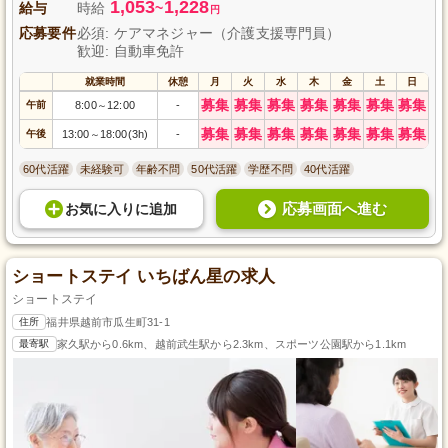
1,053
1,228
給与
時給
~
円
応募要件
必須: ケアマネジャー（介護支援専門員）
歓迎: 自動車免許
就業時間
休憩
月
火
水
木
金
土
日
募集
募集
募集
募集
募集
募集
募集
午前
8:00
12:00
-
～
募集
募集
募集
募集
募集
募集
募集
午後
13:00
18:00(3h)
-
～
60代活躍
未経験可
年齢不問
50代活躍
学歴不問
40代活躍
応募画面へ進む
お気に入り
に
追加
ショートステイ いちばん星の求人
ショートステイ
住所
福井県越前市瓜生町31-1
最寄駅
家久駅から0.6km、越前武生駅から2.3km、スポーツ公園駅から1.1km