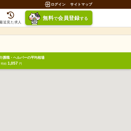
ログイン
サイトマップ
無料
会員登録
で
する
最近見た求人
介護職・ヘルパーの平均相場
1,057
円
時給
円