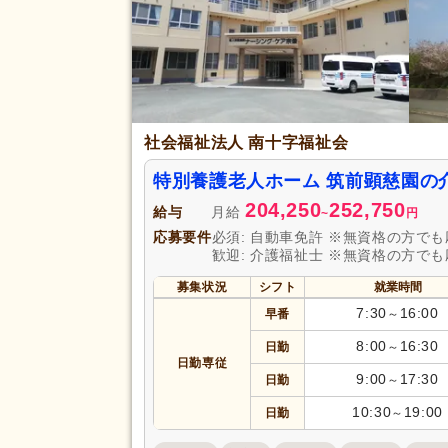
介護休業
(6)
賞与あり
(25)
セミナー参加費補助
(2)
退職金あり
(9)
給与・手当
通勤手当
(23)
社会福祉法人 南十字福祉会
福利厚生
制服あり
(25)
特別養護老人ホーム 筑前顕慈園の
資格手当
(13)
204,250
252,750
給与
月給
~
円
再雇用制度あり
(11)
応募要件
必須: 自動車免許 ※無資格の方で
歓迎: 介護福祉士 ※無資格の方で
駅近
(8)
アクセス
募集状況
シフト
就業時間
バイク通勤可
(4)
7:30
16:00
早番
～
8:00
16:30
日勤
～
日勤専従
9:00
17:30
日勤
～
10:30
19:00
日勤
～