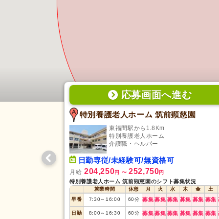
応募画面
へ
進む
特別養護老人ホーム 筑前顕慈園
東福間駅から1.8Km
特別養護老人ホーム
介護職・ヘルパー
日勤専従/未経験可/無資格可
204,250
252,750
月給
円
〜
円
特別養護老人ホーム 筑前顕慈園のシフト募集状況
就業時間
休憩
月
火
水
木
金
土
早番
7:30
～
16:00
60
分
募集
募集
募集
募集
募集
募集
日勤
8:00
～
16:30
60
分
募集
募集
募集
募集
募集
募集