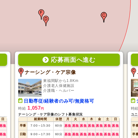
応募画面
へ
進む
ナーシング・ケア宗像
東福間駅から1.8Km
介護老人保健施設
介護職・ヘルパー
日勤専従/経験者のみ可/無資格可
1,057
時給
時
円
ナーシング・ケア宗像のシフト募集状況
ユニ
日
就業時間
休憩
月
火
水
木
金
土
日
募集
早番
7:00
～
15:30
60
分
募集
募集
募集
募集
募集
募集
募集
早
募集
日勤
9:00
～
17:30
60
分
募集
募集
募集
募集
募集
募集
募集
早