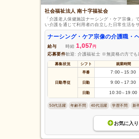
社会福祉法人 南十字福祉会
「介護老人保健施設ナーシング・ケア宗像」
い介護を通じて利用者の自立した日常生活を
ナーシング・ケア宗像の介護職・
1,057
給与
時給
円
応募要件
歓迎: 介護福祉士 ※無資格の方で
募集状況
シフト
就業時間
7:00
15:30
早番
～
9:00
17:30
日勤専従
日勤
～
10:30
19:00
日勤
～
50代活躍
年齢不問
40代活躍
学歴不問
新
お気に入り