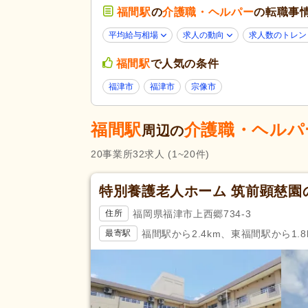
福間駅
の
介護職・ヘルパー
未経験可
(24)
の転職事
ブランク可
(31)
平均給与相場
求人の動向
求人数のトレン
学生可
(3)
応募条件・こ
福間駅
で人気の条件
だわり
40代活躍
(31)
福津市
福津市
宗像市
Web面接可
(1)
女性が活躍
(31)
福間駅
介護職・ヘルパ
周辺の
残業ほぼなし
(32)
20
事業所
32
求人
(1~20件)
夜勤のみ可
(1)
勤務形態
時短勤務相談可
(3)
特別養護老人ホーム 筑前顕慈園
週3日から可
(1)
福岡県福津市上西郷734-3
住所
初任者研修（旧ヘルパー2級）
(
福間駅から2.4km、東福間駅から1.8
最寄駅
応募資格
自動車免許
(12)
完全週休2日
(2)
休日・休暇
日曜休み
(5)