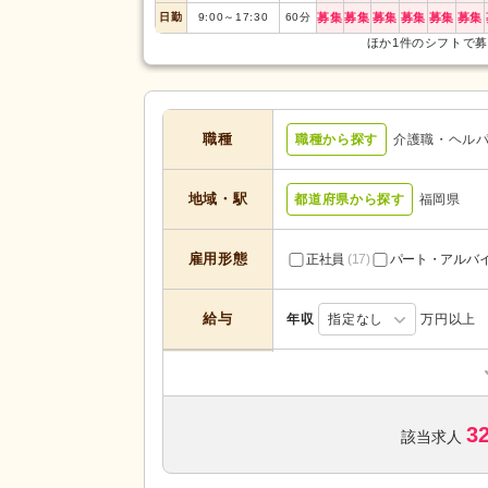
日勤
9:00
～
17:30
60
分
募集
募集
募集
募集
募集
募集
ほか1件のシフトで
職種
職種から探す
介護職・ヘル
地域・駅
都道府県から探す
福岡県
雇用形態
正社員
(17)
パート・アルバ
給与
年収
指定なし
万円以上
訪問介護
(1)
ショートステイ
(1)
サービスの種
類
3
特別養護老人ホーム
(6)
該当求人
グループホーム
(2)