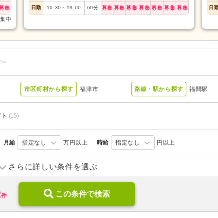
募集
日勤
10:30
～
19:00
60
分
募集
募集
募集
募集
募集
募集
募集
日
募集中
パー
市区町村から探す
福津市
路線・駅から探す
福間駅
イト
(15)
月給
指定なし
万円以上
時給
指定なし
円以上
デイサービス
(10)
デイケア
(2)
さらに詳しい条件を選ぶ
住宅型有料老人ホーム
(1)
介護付き有料老人ホーム
(3)
2
介護老人保健施設
この条件で検索
(2)
介護医療院・療養病床
(1)
件
病院
(1)