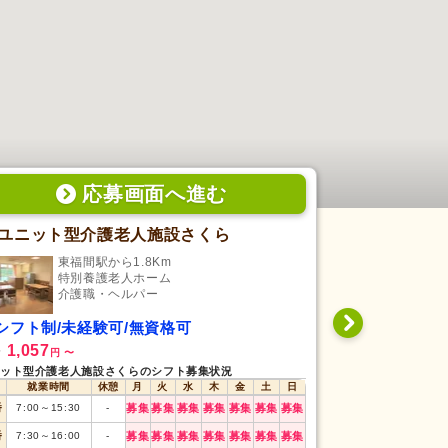
応募画面
へ
進む
ユニット型介護老人施設さくら
住宅型有料
東福間駅から1.8Km
福間
特別養護老人ホーム
住
介護職・ヘルパー
介
シフト制/未経験可/無資格可
シフト制/未
1,057
210,000
給
月給
円
〜
円
ット型介護老人施設さくらのシフト募集状況
住宅型有料老人ホー
就業時間
休憩
月
火
水
木
金
土
日
就業時間
番
7:00
～
15:30
-
募集
募集
募集
募集
募集
募集
募集
早番
7:00
～
16:00
番
7:30
～
16:00
-
募集
募集
募集
募集
募集
募集
募集
日勤
8:30
～
17:30