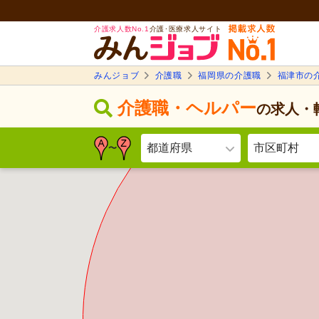
介護求人数No.1
介護･医療求人サイト
みんジョブ
介護職
福岡県の介護職
福津市の
介護職・ヘルパー
の求人・
都道府県
市区町村
〜