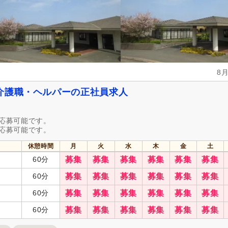
看護休暇
(3)
年末年始休暇
(2)
社会保険完備
(30)
研修制度あり
(31)
昇給あり
(31)
復職支援あり
(5)
住宅手当
(10)
資格取得支援あり
(7)
人事評価制度あり
(31)
処遇改善手当
(16)
8
夜勤手当
(10)
託児施設あり
(3)
介護職・ヘルパーの正社員求人
扶養控除内考慮あり
(6)
扶養手当
(8)
正社員登用あり
(6)
副業可
(1)
も応募可能です。
も応募可能です。
自動車通勤可
(20)
自転車通勤可
(31)
休憩時間
月
火
水
木
金
土
60分
募集
募集
募集
募集
募集
募集
60分
募集
募集
募集
募集
募集
募集
60分
募集
募集
募集
募集
募集
募集
60分
募集
募集
募集
募集
募集
募集