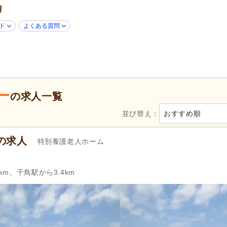
情
新規オープン
(2)
無資格可
(18)
学歴不問
(26)
年齢不問
(22)
ド
よくある質問
新卒可
(27)
子育てママパパ活躍
(31)
50代活躍
(31)
60代活躍
(6)
ハローワーク求人を除く
(16)
掲載30日以内
(2)
スピード対応
(7)
急募
(2)
ー
の求人一覧
シフト制
(12)
日勤のみ可
(22)
並び替え：
おすすめ順
午前のみ可
(2)
午後のみ可
(2)
週1日から可
(3)
週2日から可
(1)
の求人
特別養護老人ホーム
シフト相談可
(31)
即日勤務可
(4)
14)
実務者研修（旧ヘルパー1級・基礎研
介護福祉士
(16)
修）
(9)
km、千鳥駅から3.4km
週休2日
(5)
4週8休
(6)
産休あり
(31)
育休あり
(32)