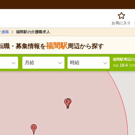
お気に入り
介護職
福間駅の介護職求人
福間駅
転職・募集情報を
周辺
から探す
福間駅周辺の
月給
時給
18.4
月給
万