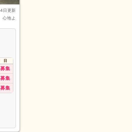
月4日更新
、心地よ
日
募集
募集
募集