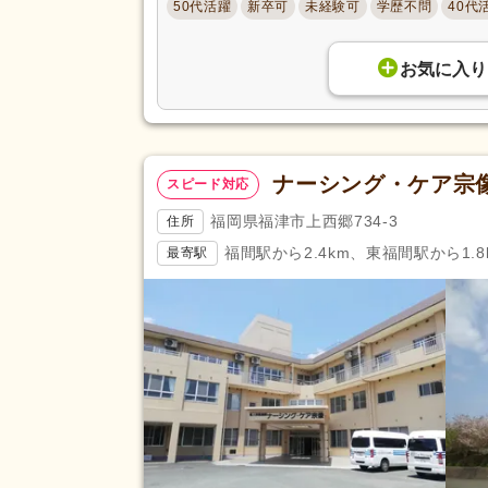
50代活躍
新卒可
未経験可
学歴不問
40代
お気に入り
ナーシング・ケア宗
スピード対応
福岡県福津市上西郷734-3
住所
福間駅から2.4km、東福間駅から1.8
最寄駅