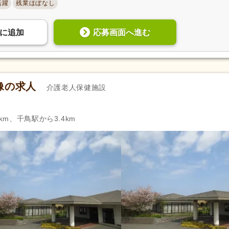
活躍
残業ほぼなし
応募画面へ進む
に
追加
像の求人
介護老人保健施設
km、千鳥駅から3.4km