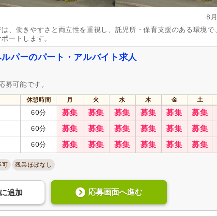
8
では、働きやすさと両立性を重視し、託児所・保育支援のある環境で
サポートします。
ヘルパーのパート・アルバイト求人
も応募可能です。
休憩時間
月
火
水
木
金
土
60分
募集
募集
募集
募集
募集
募集
60分
募集
募集
募集
募集
募集
募集
60分
募集
募集
募集
募集
募集
募集
卒可
残業ほぼなし
応募画面へ進む
に
追加