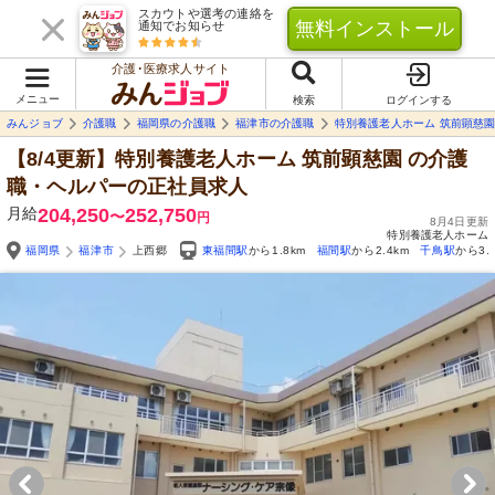
スカウトや選考の連絡を
無料インストール
通知でお知らせ
介護･医療求人サイト
メニュー
検索
ログインする
みんジョブ
介護職
福岡県の介護職
福津市の介護職
特別養護老人ホーム 筑前顕慈
【8/4更新】特別養護老人ホーム 筑前顕慈園
の介護
職・ヘルパーの正社員求人
月給
204,250
252,750
〜
円
8月4日更新
特別養護老人ホーム
福岡県
福津市
上西郷
東福間駅
から1.8km
福間駅
から2.4km
千鳥駅
から3.