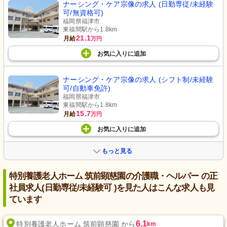
ナーシング・ケア宗像の求人 (日勤専従/未経験
可/無資格可)
福岡県福津市
東福間駅から1.8km
21.1
月給
万円
お気に入り
に
追加
ナーシング・ケア宗像の求人 (シフト制/未経験
可/自動車免許)
福岡県福津市
東福間駅から1.8km
15.7
月給
万円
お気に入り
に
追加
もっと見る
特別養護老人ホーム 筑前顕慈園の介護職・ヘルパー の正
社員求人(日勤専従/未経験可 )を見た人はこんな求人も見
ています
6.1
特別養護老人ホーム 筑前顕慈園 から
km