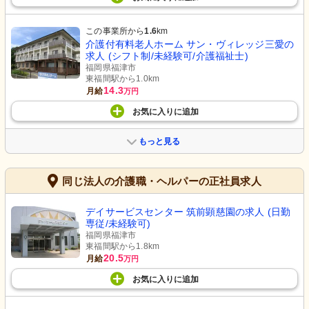
この事業所から
1.6
km
介護付有料老人ホーム サン・ヴィレッジ三愛の
求人 (シフト制/未経験可/介護福祉士)
福岡県福津市
東福間駅から1.0km
14.3
月給
万円
お気に入り
に
追加
もっと見る
同じ法人の介護職・ヘルパーの正社員求人
デイサービスセンター 筑前顕慈園の求人 (日勤
専従/未経験可)
福岡県福津市
東福間駅から1.8km
20.5
月給
万円
お気に入り
に
追加