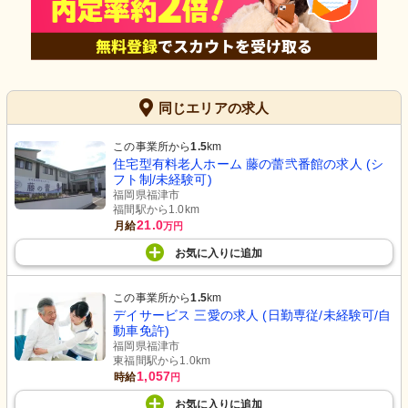
同じエリアの求人
この事業所から
1.5
km
住宅型有料老人ホーム 藤の蕾弐番館の求人 (シ
フト制/未経験可)
福岡県福津市
福間駅から1.0km
21.0
月給
万円
お気に入り
に
追加
この事業所から
1.5
km
デイサービス 三愛の求人 (日勤専従/未経験可/自
動車免許)
福岡県福津市
東福間駅から1.0km
1,057
時給
円
お気に入り
に
追加