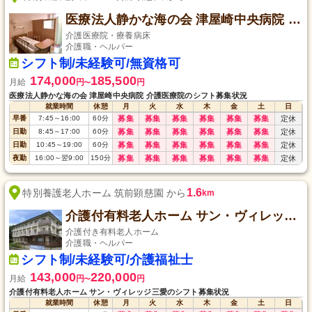
医療法人静かな海の会 津屋崎中央病院 介護医療院
介護医療院・療養病床
介護職・ヘルパー
シフト制/未経験可/無資格可
174,000
185,500
月給
円
円
〜
医療法人静かな海の会 津屋崎中央病院 介護医療院のシフト募集状況
就業時間
休憩
月
火
水
木
金
土
日
早番
7:45
～
16:00
60
分
募集
募集
募集
募集
募集
募集
定休
日勤
8:45
～
17:00
60
分
募集
募集
募集
募集
募集
募集
定休
日勤
10:45
～
19:00
60
分
募集
募集
募集
募集
募集
募集
定休
夜勤
16:00
～
翌9:00
150
分
募集
募集
募集
募集
募集
募集
定休
1.6
特別養護老人ホーム 筑前顕慈園 から
km
介護付有料老人ホーム サン・ヴィレッジ三愛
介護付き有料老人ホーム
介護職・ヘルパー
シフト制/未経験可/介護福祉士
143,000
220,000
月給
円
円
〜
介護付有料老人ホーム サン・ヴィレッジ三愛のシフト募集状況
就業時間
休憩
月
火
水
木
金
土
日