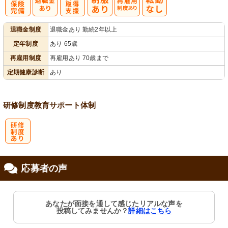
社
資格取得支援
再雇用制度あ
退職金制度
退職金あり 勤続2年以上
会保険完備
あり
り
定年制度
あり 65歳
再雇用制度
再雇用あり 70歳まで
定期健康診断
あり
研修制度
教育
サポート体制
研
応募者の声
修制度あり
あなたが面接を通して感じたリアルな声を
投稿してみませんか？
詳細はこちら