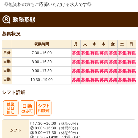
◎無資格の方もご応募いただける求人です◎
勤務形態
募集状況
就業時間
月
火
水
木
金
土
日
早番
募集
募集
募集
募集
募集
募集
募集
7:30
16:00
～
日勤
募集
募集
募集
募集
募集
募集
募集
8:00
16:30
～
日勤
募集
募集
募集
募集
募集
募集
募集
9:00
17:30
～
日勤
募集
募集
募集
募集
募集
募集
募集
10:30
19:00
～
シフト詳細
残
シ
① 7:30〜16:00 （休憩60分）
② 8:00〜16:30 （休憩60分）
シフト
業ほぼなし
フト相談可
③ 9:00〜17:30 （休憩60分）
④ 10:30〜19:00 （休憩60分）