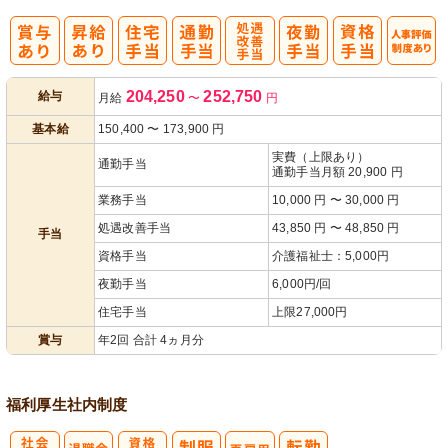
処
人事評価制度
204,250
252,750
給与
月給
〜
円
遇改善手当
あり
基本給
150,400
〜
173,900
円
実費（上限あり）
通勤手当
通勤手当月額 20,900 円
業務手当
10,000 円 〜 30,000 円
処遇改善手当
43,850 円 〜 48,850 円
手当
資格手当
介護福祉士：5,000円
夜勤手当
6,000円/回
住宅手当
上限27,000円
賞与
年2回 合計 4ヵ月分
福利厚生
社内制度