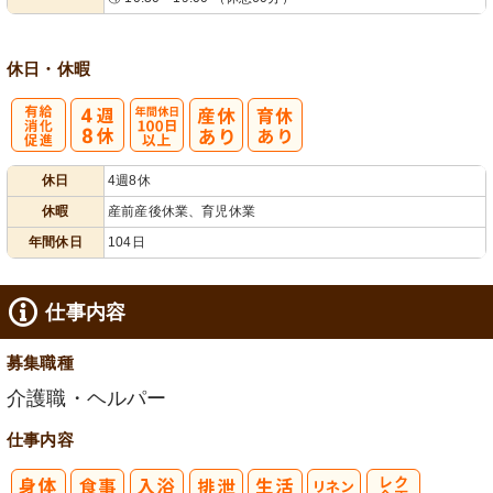
休日・休暇
有
年間休日
休日
4週8休
給消化促進
100日以上
休暇
産前産後休業、育児休業
年間休日
104日
仕事内容
募集職種
介護職・ヘルパー
仕事内容