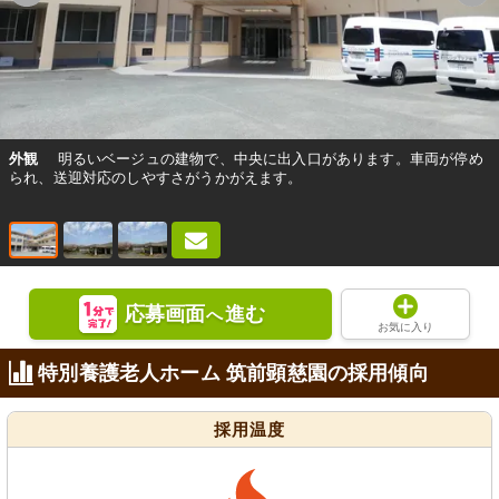
外観
明るいベージュの建物で、中央に出入口があります。車両が停め
られ、送迎対応のしやすさがうかがえます。
応募画面
進む
へ
お気に入り
特別養護老人ホーム 筑前顕慈園の採用傾向
採用温度