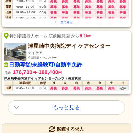
早番
7:00
～
16:00
60
分
募集
募集
募集
募集
募集
募集
募集
日勤
9:00
～
18:00
60
分
募集
募集
募集
募集
募集
募集
募集
日勤
10:00
～
19:00
60
分
募集
募集
募集
募集
募集
募集
募集
遅番
11:00
～
20:00
60
分
募集
募集
募集
募集
募集
募集
募集
夜勤
16:30
～
翌9:30
-
募集
募集
募集
募集
募集
募集
募集
6.1
特別養護老人ホーム 筑前顕慈園 から
km
津屋崎中央病院デイ ケアセンター
デイケア
介護職・ヘルパー
日勤専従/未経験可/自動車免許
176,700
188,400
月給
円
円
〜
津屋崎中央病院デイ ケアセンターのシフト募集状況
就業時間
休憩
月
火
水
木
金
土
日
日勤
8:45
～
17:00
60
分
募集
募集
募集
募集
募集
募集
定休
もっと見る
関連する求人