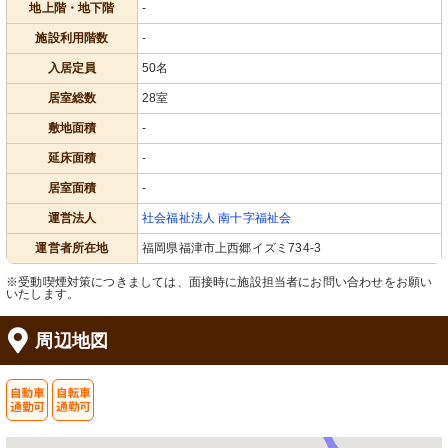
地上階・地下階
-
施設利用階数
-
入居定員
50名
居室総数
28室
敷地面積
-
延床面積
-
居室面積
-
運営法人
社会福祉法人 南十字福祉会
運営者所在地
福岡県福津市上西郷イズミ734-3
※受動喫煙対策につきましては、面接時に施設担当者にお問い合わせをお願い
いたします。
周辺地図