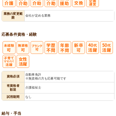
レク企画・運
業務の変更範
会社が定める業務
囲
営
応募条件
資格・経験
子育てママパ
自動車免許
資格必須
※無資格の方も応募可能です
パ活躍
有資格者
介護福祉士
歓迎
試用期間
なし
給与・手当