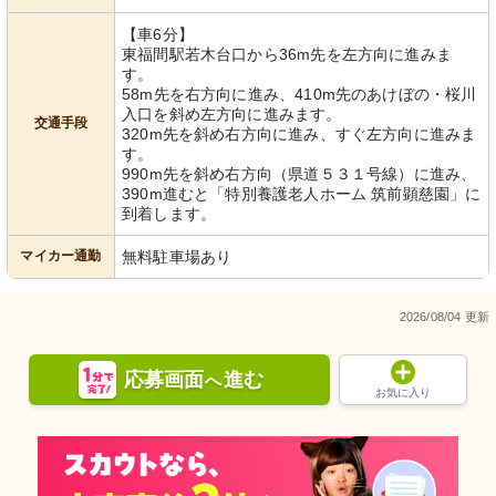
【車6分】
東福間駅若木台口から36m先を左方向に進みま
す。
58m先を右方向に進み、410m先のあけぼの・桜川
入口を斜め左方向に進みます。
交通手段
320m先を斜め右方向に進み、すぐ左方向に進みま
す。
990m先を斜め右方向（県道５３１号線）に進み、
390m進むと「特別養護老人ホーム 筑前顕慈園」に
到着します。
マイカー通勤
無料駐車場あり
2026/08/04 更新
応募画面
進む
へ
お気に入り