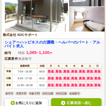
株式会社 SOCサポート
シェアーハッピネスの介護職・ヘルパーのパート・アル
バイト求人
1,085
1,100
給与
時給
~
円
応募要件
無資格可
就業時間
休憩
月
火
水
木
金
土
日
募集
募集
募集
募集
募集
募集
募集
早番
7:00
16:00
60分
～
募集
募集
募集
募集
募集
募集
募集
日勤
8:30
17:30
60分
～
募集
募集
募集
募集
募集
募集
募集
遅番
11:00
20:00
60分
～
新卒可
学歴不問
年齢不問
50代活躍
40代活躍
未経験可
応募画面へ進む
お気に入り
に
追加