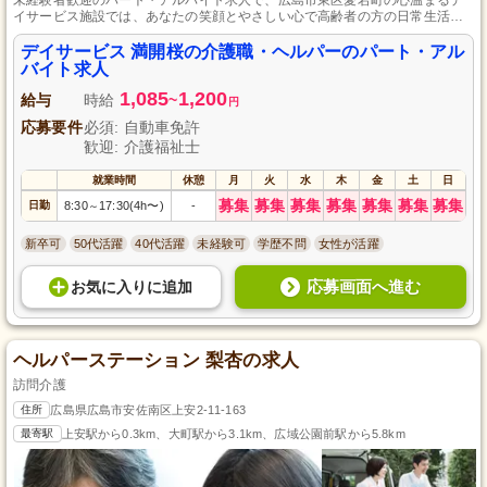
イサービス施設では、あなたの笑顔とやさしい心で高齢者の方の日常生活を
豊かにするサポートをお願いします。笑顔を大切にし、人と接することにや
りがいを感じる方に、充実した研修制度を通じて介護のスキルを身につける
デイサービス 満開桜の介護職・ヘルパーのパート・アル
機会を提供しています。
バイト求人
1,085
1,200
給与
時給
~
円
応募要件
必須: 自動車免許
歓迎: 介護福祉士
就業時間
休憩
月
火
水
木
金
土
日
募集
募集
募集
募集
募集
募集
募集
日勤
8:30
17:30(4h〜)
-
～
新卒可
50代活躍
40代活躍
未経験可
学歴不問
女性が活躍
応募画面へ進む
お気に入り
に
追加
ヘルパーステーション 梨杏の求人
訪問介護
住所
広島県広島市安佐南区上安2-11-163
最寄駅
上安駅から0.3km、大町駅から3.1km、広域公園前駅から5.8km