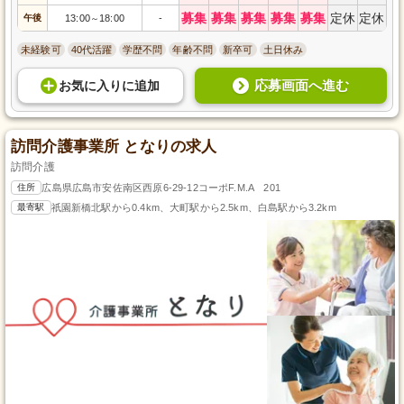
募集
募集
募集
募集
募集
定休
定休
午後
13:00
18:00
-
～
未経験可
40代活躍
学歴不問
年齢不問
新卒可
土日休み
応募画面へ進む
お気に入り
に
追加
訪問介護事業所 となりの求人
訪問介護
住所
広島県広島市安佐南区西原6-29-12コーポF.M.A 201
最寄駅
祇園新橋北駅から0.4km、大町駅から2.5km、白島駅から3.2km