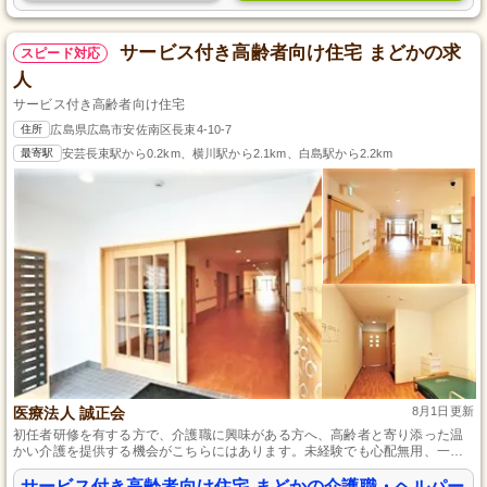
サービス付き高齢者向け住宅 まどかの求
スピード対応
人
サービス付き高齢者向け住宅
住所
広島県広島市安佐南区長束4-10-7
最寄駅
安芸長束駅から0.2km、横川駅から2.1km、白島駅から2.2km
医療法人 誠正会
8月1日更新
初任者研修を有する方で、介護職に興味がある方へ、高齢者と寄り添った温
かい介護を提供する機会がこちらにはあります。未経験でも心配無用、一か
ら丁寧に指導し、あなたが無理なく働きながら成長できる職場環境を整えて
います。高齢者の笑顔と安心を一緒に創りませんか？
サービス付き高齢者向け住宅 まどかの介護職・ヘルパー