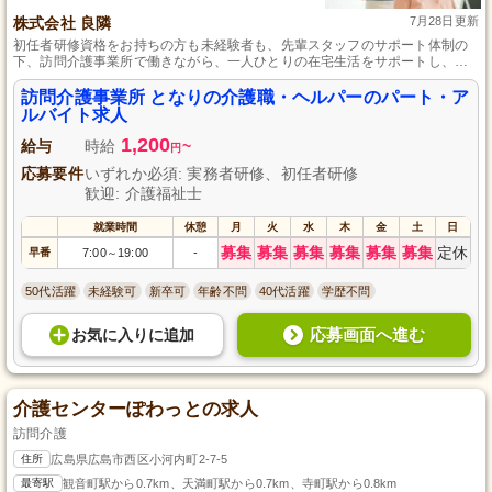
株式会社 良隣
7月28日更新
初任者研修資格をお持ちの方も未経験者も、先輩スタッフのサポート体制の
下、訪問介護事業所で働きながら、一人ひとりの在宅生活をサポートし、人
らしく暮らし続けられる社会の一翼を担いましょう。
訪問介護事業所 となりの介護職・ヘルパーのパート・ア
ルバイト求人
1,200
給与
時給
~
円
応募要件
いずれか必須: 実務者研修、初任者研修
歓迎: 介護福祉士
就業時間
休憩
月
火
水
木
金
土
日
募集
募集
募集
募集
募集
募集
定休
早番
7:00
19:00
-
～
50代活躍
未経験可
新卒可
年齢不問
40代活躍
学歴不問
応募画面へ進む
お気に入り
に
追加
介護センターぽわっとの求人
訪問介護
住所
広島県広島市西区小河内町2-7-5
最寄駅
観音町駅から0.7km、天満町駅から0.7km、寺町駅から0.8km