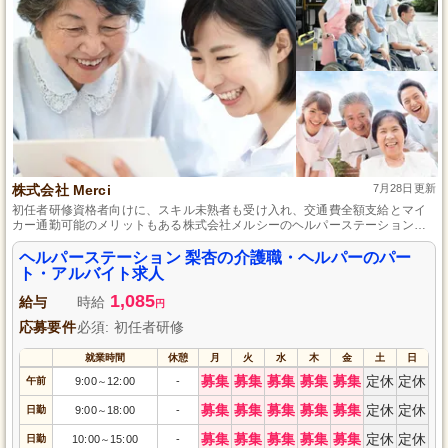
株式会社 Merci
7月28日更新
初任者研修資格者向けに、スキル未熟者も受け入れ、交通費全額支給とマイ
カー通勤可能のメリットもある株式会社メルシーのヘルパーステーション梨
杏は、地域の介護サービスに貢献しながら週1日から勤務可能で、訪問介護と
事務スキルも習得可能です。
ヘルパーステーション 梨杏の介護職・ヘルパーのパー
ト・アルバイト求人
1,085
給与
時給
円
応募要件
必須: 初任者研修
就業時間
休憩
月
火
水
木
金
土
日
募集
募集
募集
募集
募集
定休
定休
午前
9:00
12:00
-
～
募集
募集
募集
募集
募集
定休
定休
日勤
9:00
18:00
-
～
募集
募集
募集
募集
募集
定休
定休
日勤
10:00
15:00
-
～