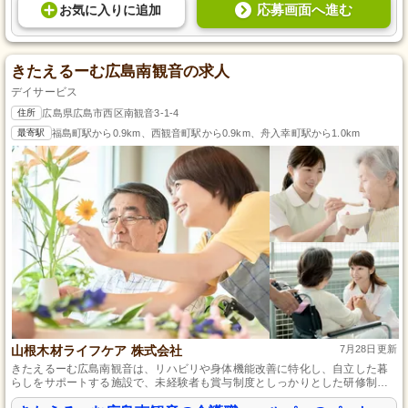
応募画面へ進む
お気に入り
に
追加
きたえるーむ広島南観音の求人
デイサービス
住所
広島県広島市西区南観音3-1-4
最寄駅
福島町駅から0.9km、西観音町駅から0.9km、舟入幸町駅から1.0km
山根木材ライフケア 株式会社
7月28日更新
きたえるーむ広島南観音は、リハビリや身体機能改善に特化し、自立した暮
らしをサポートする施設で、未経験者も賞与制度としっかりとした研修制度
で成長可能な環境です。