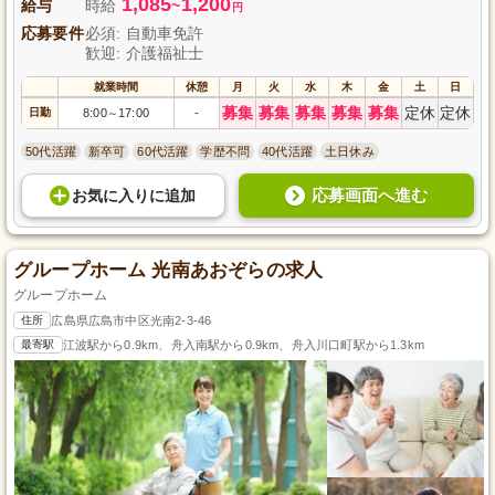
1,085
1,200
給与
時給
~
円
応募要件
必須: 自動車免許
歓迎: 介護福祉士
就業時間
休憩
月
火
水
木
金
土
日
募集
募集
募集
募集
募集
定休
定休
日勤
8:00
17:00
-
～
50代活躍
新卒可
60代活躍
学歴不問
40代活躍
土日休み
応募画面へ進む
お気に入り
に
追加
グループホーム 光南あおぞらの求人
グループホーム
住所
広島県広島市中区光南2-3-46
最寄駅
江波駅から0.9km、舟入南駅から0.9km、舟入川口町駅から1.3km