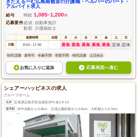
きたえるーむ広島南観音の介護職・ヘルパーのパート・
アルバイト求人
1,085
1,200
給与
時給
~
円
応募要件
必須: 自動車免許
歓迎: 介護福祉士
就業時間
休憩
月
火
水
木
金
土
日
募集
募集
募集
募集
募集
定休
定休
日勤
8:00
17:00
-
～
50代活躍
新卒可
年齢不問
学歴不問
40代活躍
土日休み
応募画面へ進む
お気に入り
に
追加
シェアーハッピネスの求人
グループホーム
住所
広島県広島市安佐南区伴中央2-8-10
最寄駅
伴中央駅から0.8km、広域公園前駅から3.0km、大町駅から6.3km