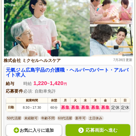
株式会社 ミクセルヘルスケア
7月28日更新
元氣ジム広島宇品の介護職・ヘルパーのパート・アルバ
イト求人
1,220
1,420
給与
時給
~
円
応募要件
必須: 自動車免許
就業時間
休憩
月
火
水
木
金
土
日
募集
募集
募集
募集
募集
定休
定休
日勤
8:30
17:30
60分
～
50代活躍
未経験可
年齢不問
60代活躍
新卒可
土日休み
応募画面へ進む
お気に入り
に
追加