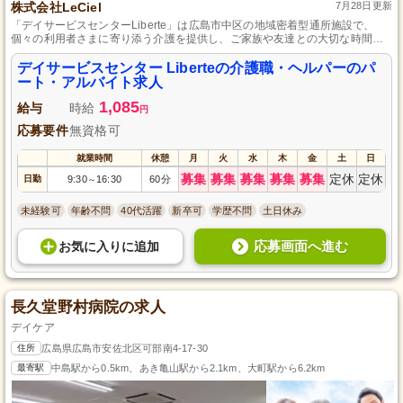
株式会社LeCiel
7月28日更新
「デイサービスセンターLiberte」は広島市中区の地域密着型通所施設で、
個々の利用者さまに寄り添う介護を提供し、ご家族や友達との大切な時間も
守りながら働けます。最寄り駅から徒歩8分と通勤も便利です。
デイサービスセンター Liberteの介護職・ヘルパーのパ
ート・アルバイト求人
1,085
給与
時給
円
応募要件
無資格可
就業時間
休憩
月
火
水
木
金
土
日
募集
募集
募集
募集
募集
定休
定休
日勤
9:30
16:30
60分
～
未経験可
年齢不問
40代活躍
新卒可
学歴不問
土日休み
応募画面へ進む
お気に入り
に
追加
長久堂野村病院の求人
デイケア
住所
広島県広島市安佐北区可部南4-17-30
最寄駅
中島駅から0.5km、あき亀山駅から2.1km、大町駅から6.2km