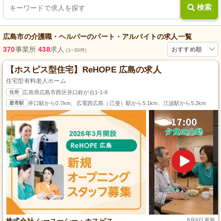
検索
広島市
の
介護職・ヘルパー
の
パート・アルバイト
の求人一覧
370
事業所
438
求人
おすすめ順
(1~30件)
【ホスピス型住宅】ReHOPE 広島の求人
住宅型有料老人ホーム
住所
広島県広島市西区井口鈴が台1-1-8
最寄駅
井口駅から0.7km、広電西広島（己斐）駅から5.1km、江波駅から5.2km
株式会社 シーユーシー・ホスピス
8月6日更新