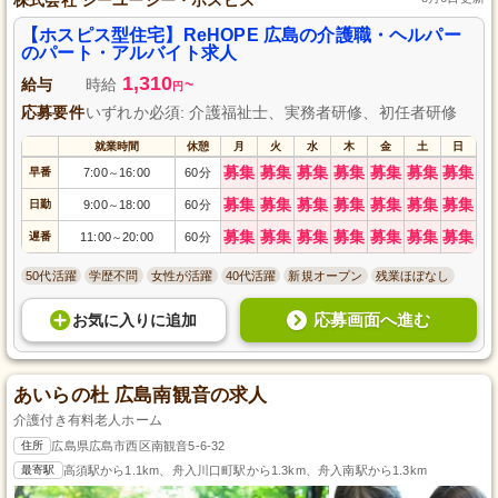
【ホスピス型住宅】ReHOPE 広島の介護職・ヘルパー
のパート・アルバイト求人
1,310
給与
時給
~
円
応募要件
いずれか必須: 介護福祉士、実務者研修、初任者研修
就業時間
休憩
月
火
水
木
金
土
日
募集
募集
募集
募集
募集
募集
募集
早番
7:00
16:00
60分
～
募集
募集
募集
募集
募集
募集
募集
日勤
9:00
18:00
60分
～
募集
募集
募集
募集
募集
募集
募集
遅番
11:00
20:00
60分
～
50代活躍
学歴不問
女性が活躍
40代活躍
新規オープン
残業ほぼなし
応募画面へ進む
お気に入り
に
追加
あいらの杜 広島南観音の求人
介護付き有料老人ホーム
住所
広島県広島市西区南観音5-6-32
最寄駅
高須駅から1.1km、舟入川口町駅から1.3km、舟入南駅から1.3km