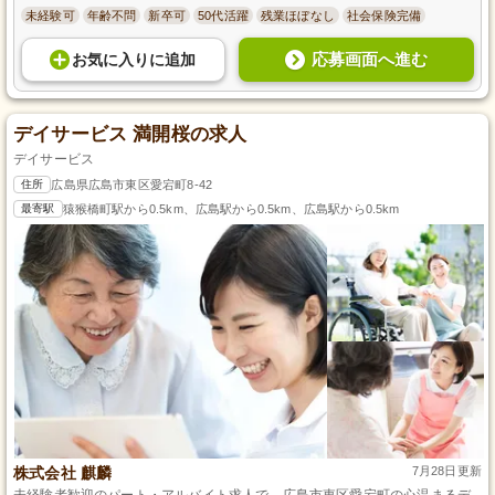
未経験可
年齢不問
新卒可
50代活躍
残業ほぼなし
社会保険完備
応募画面へ進む
お気に入り
に
追加
デイサービス 満開桜の求人
デイサービス
住所
広島県広島市東区愛宕町8-42
最寄駅
猿猴橋町駅から0.5km、広島駅から0.5km、広島駅から0.5km
株式会社 麒麟
7月28日更新
未経験者歓迎のパート・アルバイト求人で、広島市東区愛宕町の心温まるデ