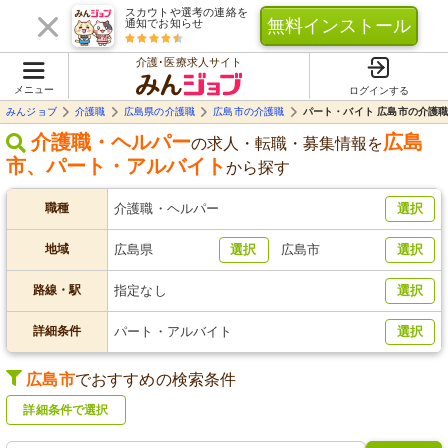
スカウトや選考の連絡を
無料インストール
通知でお知らせ
介護･医療求人サイト
メニュー
ログインする
みんジョブ
介護職
広島県の介護職
広島市の介護職
パート・バイト 広島市の介護
介護職・ヘルパー
広島
の求人・転職・募集情報を
市
、
パート・アルバイト
から探す
職種
介護職・ヘルパー
選択
地域
広島県
選択
広島市
選択
路線・駅
指定なし
選択
詳細条件
パート・アルバイト
選択
広島市
でおすすめの検索条件
詳細条件で選択