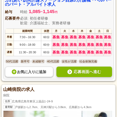
ふれあい 訪問介護ステーション西原の介護職・ヘルパー
のパート・アルバイト求人
1,085
1,145
給与
時給
~
円
応募要件
必須: 初任者研修
歓迎: 介護福祉士、実務者研修
就業時間
休憩
月
火
水
木
金
土
日
募集
募集
募集
募集
募集
募集
募集
早番
7:30
16:30
60分
～
募集
募集
募集
募集
募集
募集
募集
日勤
9:00
18:00
60分
～
募集
募集
募集
募集
募集
募集
募集
遅番
11:30
20:30
60分
～
50代活躍
新卒可
未経験可
40代活躍
女性が活躍
社会保険完備
応募画面へ進む
お気に入り
に
追加
山崎病院の求人
病院
住所
広島県広島市東区上温品1-24-9
最寄駅
戸坂駅から2.7km、天神川駅から3.8km、広島駅から4.3km