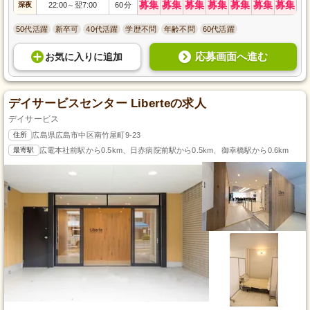
募集
募集
募集
募集
募集
募集
募集
深夜
22:00
翌7:00
60分
～
50代活躍
新卒可
40代活躍
学歴不問
年齢不問
60代活躍
応募画面へ進む
お気に入り
に
追加
デイサービスセンター Liberteの求人
デイサービス
住所
広島県広島市中区南竹屋町9-23
最寄駅
広電本社前駅から0.5km、日赤病院前駅から0.5km、御幸橋駅から0.6km