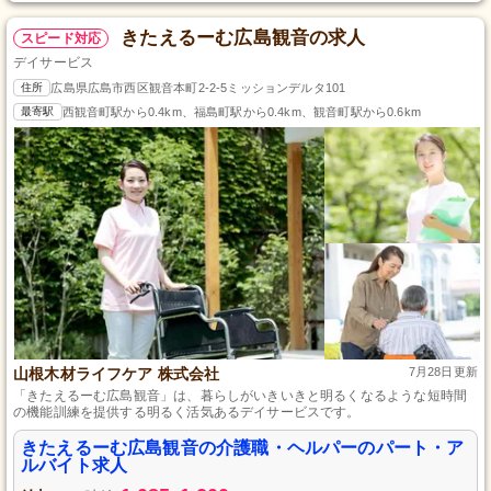
きたえるーむ広島観音の求人
スピード対応
デイサービス
住所
広島県広島市西区観音本町2-2-5ミッションデルタ101
最寄駅
西観音町駅から0.4km、福島町駅から0.4km、観音町駅から0.6km
山根木材ライフケア 株式会社
7月28日更新
「きたえるーむ広島観音」は、暮らしがいきいきと明るくなるような短時間
の機能訓練を提供する明るく活気あるデイサービスです。
きたえるーむ広島観音の介護職・ヘルパーのパート・ア
ルバイト求人