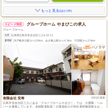
もっと見る
(ほか1件)
グループホーム やまびこの求人
スピード対応
グループホーム
住所
広島県広島市安佐北区三入6-22-11
最寄駅
河戸帆待川駅から3.8km、あき亀山駅から4.3km、可部駅から3.9km
パノラマ
有限会社 安寿
8月5日更新
広島市安佐北区三入にある「グループホームやまびこ」では、介護職・ヘル
パーを募集しています。未経験者歓迎！介護福祉士や初任者研修資格をお持