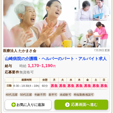
医療法人 たかまさ会
7月28日更新
山崎病院の介護職・ヘルパーのパート・アルバイト求人
1,170
1,190
給与
時給
~
円
応募要件
無資格可
就業時間
休憩
月
火
水
木
金
土
日
募集
募集
募集
募集
募集
募集
募集
日勤
8:30
18:30(4
10h)
60分
～
～
40代活躍
50代活躍
年齢不問
新卒可
未経験可
時短勤務相談可
応募画面へ進む
お気に入り
に
追加