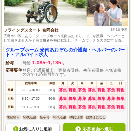
フライングスタート 合同会社
8月1日更新
広島市中区にある「グループホーム光南あおぞら」で、介護職・ヘルパーと
して働きませんか？有資格者を特に歓迎し、チームワークを大切にする職場
です。パート・アルバイト勤務でライフスタイルに合わせたシフトを提供し
ています。家庭的な雰囲気の中で入居者様の自立支援をサポートし、あなた
グループホーム 光南あおぞらの介護職・ヘルパーのパー
の介護スキルを活かせる環境です。仲間と共に輝けるキャリアを築きましょ
ト・アルバイト求人
う。
1,085
1,135
給与
時給
~
円
応募要件
歓迎: 介護福祉士、実務者研修、初任者研修 ※無資格
の方でも応募可能です。
就業時間
休憩
月
火
水
木
金
土
日
募集
募集
募集
募集
募集
募集
募集
早番
7:00
16:00
60分
～
募集
募集
募集
募集
募集
募集
募集
日勤
8:30
17:30
60分
～
募集
募集
募集
募集
募集
募集
募集
日勤
10:00
19:00
60分
～
未経験可
50代活躍
新卒可
40代活躍
60代活躍
残業ほぼなし
応募画面へ進む
お気に入り
に
追加