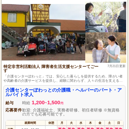
特定非営利活動法人 障害者生活支援センターてごー
7月21日更新
す
「介護センターぽわっと」では、安心した暮らしを提供するため、障がい者
や高齢者の介護サービスを提供し、経験に関わらず、人々の生活を支える気
持ちを持つ方を募集しています。
介護センターぽわっとの介護職・ヘルパーのパート・ア
ルバイト求人
1,200
1,500
給与
時給
~
円
応募要件
歓迎: 介護福祉士、実務者研修、初任者研修 ※無資格
の方でも応募可能です。
就業時間
休憩
月
火
水
木
金
土
日