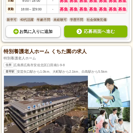
募集
募集
募集
募集
募集
募集
募集
日勤
9:00
18:00
-
～
募集
募集
募集
募集
募集
募集
募集
夜勤
18:00
翌9:00
-
～
新卒可
40代活躍
年齢不問
未経験可
学歴不問
社会保険完備
応募画面へ進む
お気に入り
に
追加
特別養護老人ホーム くちた園の求人
特別養護老人ホーム
住所
広島県広島市安佐北区口田南1-9-8
最寄駅
安芸矢口駅から1.0km、大町駅から2.1km、白島駅から5.5km