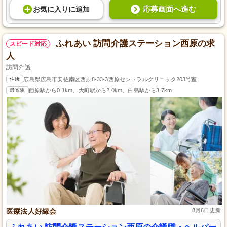
応募画面へ進む
お気に入り
に
追加
ふれあい 訪問介護ステーション西原の求
スピード対応
人
訪問介護
住所
広島県広島市安佐南区西原8-33-3西原セントラルクリニック203号室
最寄駅
西原駅から0.1km、大町駅から2.0km、白島駅から3.7km
医療法人好縁会
8月6日更新