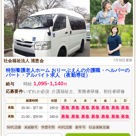
社会福祉法人 清恵会
7月30日更新
特別養護老人ホーム おりーぶえんの介護職・ヘルパーの
パート・アルバイト求人 （夜勤専従）
1,095
1,140
給与
時給
~
円
応募要件
いずれか必須: 介護福祉士、実務者研修、初任者研修
就業時間
休憩
月
火
水
木
金
土
日
募集
募集
募集
募集
募集
募集
募集
夜勤
20:30
翌7:30
180分
～
募集
募集
募集
募集
募集
募集
募集
夜勤
21:00
翌8:00
180分
～
50代活躍
未経験可
学歴不問
40代活躍
新卒可
社会保険完備