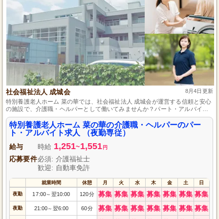
社会福祉法人 成城会
8月4日更新
特別養護老人ホーム 菜の華では、社会福祉法人 成城会が運営する信頼と安心
の施設で、介護職・ヘルパーとして働いてみませんか？パート・アルバイト
の雇用形態で、資格や経験は不問です。温かい環境でお年寄りを支え、一緒
に成長できる職場です。あなたの優しさと笑顔を活かして、地域社会に貢献
特別養護老人ホーム 菜の華の介護職・ヘルパーのパー
しませんか？応募お待ちしています。
ト・アルバイト求人 （夜勤専従）
1,251
1,551
給与
時給
~
円
応募要件
必須: 介護福祉士
歓迎: 自動車免許
就業時間
休憩
月
火
水
木
金
土
日
募集
募集
募集
募集
募集
募集
募集
夜勤
17:00
翌10:00
120分
～
募集
募集
募集
募集
募集
募集
募集
夜勤
21:00
翌6:00
60分
～