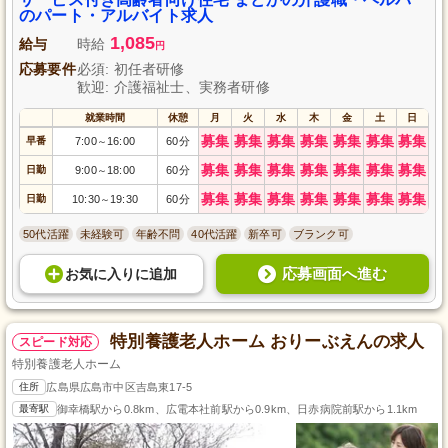
のパート・アルバイト求人
1,085
給与
時給
円
応募要件
必須: 初任者研修
歓迎: 介護福祉士、実務者研修
就業時間
休憩
月
火
水
木
金
土
日
募集
募集
募集
募集
募集
募集
募集
早番
7:00
16:00
60分
～
募集
募集
募集
募集
募集
募集
募集
日勤
9:00
18:00
60分
～
募集
募集
募集
募集
募集
募集
募集
日勤
10:30
19:30
60分
～
50代活躍
未経験可
年齢不問
40代活躍
新卒可
ブランク可
応募画面へ進む
お気に入り
に
追加
特別養護老人ホーム おりーぶえんの求人
スピード対応
特別養護老人ホーム
住所
広島県広島市中区吉島東17-5
最寄駅
御幸橋駅から0.8km、広電本社前駅から0.9km、日赤病院前駅から1.1km