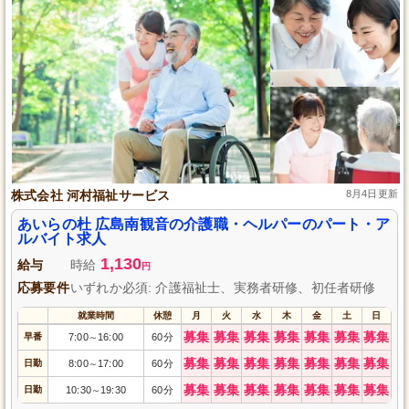
株式会社 河村福祉サービス
8月4日更新
あいらの杜 広島南観音の介護職・ヘルパーのパート・ア
ルバイト求人
1,130
給与
時給
円
応募要件
いずれか必須: 介護福祉士、実務者研修、初任者研修
就業時間
休憩
月
火
水
木
金
土
日
募集
募集
募集
募集
募集
募集
募集
早番
7:00
16:00
60分
～
募集
募集
募集
募集
募集
募集
募集
日勤
8:00
17:00
60分
～
募集
募集
募集
募集
募集
募集
募集
日勤
10:30
19:30
60分
～