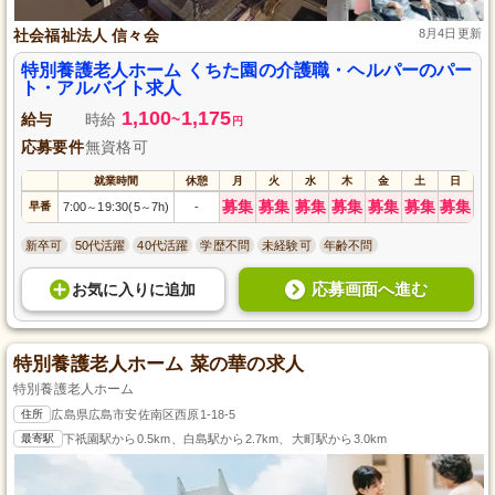
社会福祉法人 信々会
8月4日更新
特別養護老人ホーム くちた園の介護職・ヘルパーのパー
ト・アルバイト求人
1,100
1,175
給与
時給
~
円
応募要件
無資格可
就業時間
休憩
月
火
水
木
金
土
日
募集
募集
募集
募集
募集
募集
募集
早番
7:00
19:30(5
7h)
-
～
～
新卒可
50代活躍
40代活躍
学歴不問
未経験可
年齢不問
応募画面へ進む
お気に入り
に
追加
特別養護老人ホーム 菜の華の求人
特別養護老人ホーム
住所
広島県広島市安佐南区西原1-18-5
最寄駅
下祇園駅から0.5km、白島駅から2.7km、大町駅から3.0km