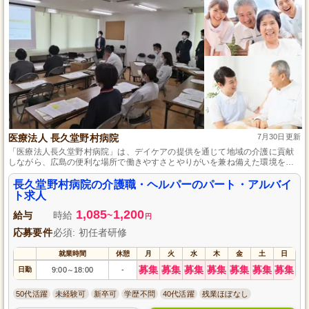
医療法人 長久堂野村病院
7月30日更新
「医療法人長久堂野村病院」は、デイケアの提供を通じて地域の介護に貢献
しながら、広島の便利な場所で働きやすさとやりがいを兼ね備えた環境を提
供しています。
長久堂野村病院の介護職・ヘルパーのパート・アルバイ
ト求人
1,085
1,200
給与
時給
~
円
応募要件
必須: 初任者研修
就業時間
休憩
月
火
水
木
金
土
日
募集
募集
募集
募集
募集
募集
募集
日勤
9:00
18:00
-
～
50代活躍
未経験可
新卒可
学歴不問
40代活躍
残業ほぼなし