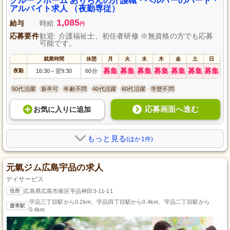
グループホーム ありらんの介護職・ヘルパーのパート・
アルバイト求人 （夜勤専従）
1,085
給与
時給
円
応募要件
歓迎: 介護福祉士、初任者研修 ※無資格の方でも応募
可能です。
就業時間
休憩
月
火
水
木
金
土
日
募集
募集
募集
募集
募集
募集
募集
夜勤
16:30
翌9:30
60分
～
50代活躍
新卒可
年齢不問
40代活躍
60代活躍
学歴不問
応募画面へ進む
お気に入り
に
追加
もっと見る
(ほか1件)
元氣ジム広島宇品の求人
デイサービス
住所
広島県広島市南区宇品神田3-11-11
宇品三丁目駅から0.2km、宇品四丁目駅から0.4km、宇品二丁目駅から
最寄駅
0.4km