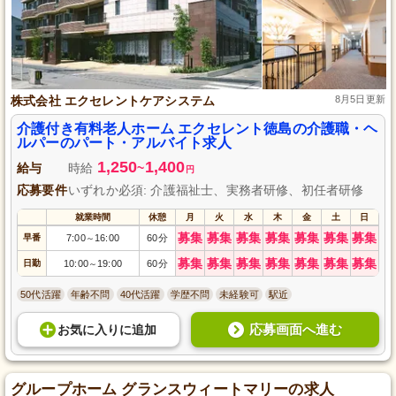
株式会社 エクセレントケアシステム
8月5日更新
介護付き有料老人ホーム エクセレント徳島の介護職・ヘ
ルパーのパート・アルバイト求人
1,250
1,400
給与
時給
~
円
応募要件
いずれか必須: 介護福祉士、実務者研修、初任者研修
就業時間
休憩
月
火
水
木
金
土
日
募集
募集
募集
募集
募集
募集
募集
早番
7:00
16:00
60分
～
募集
募集
募集
募集
募集
募集
募集
日勤
10:00
19:00
60分
～
50代活躍
年齢不問
40代活躍
学歴不問
未経験可
駅近
応募画面へ進む
お気に入り
に
追加
グループホーム グランスウィートマリーの求人