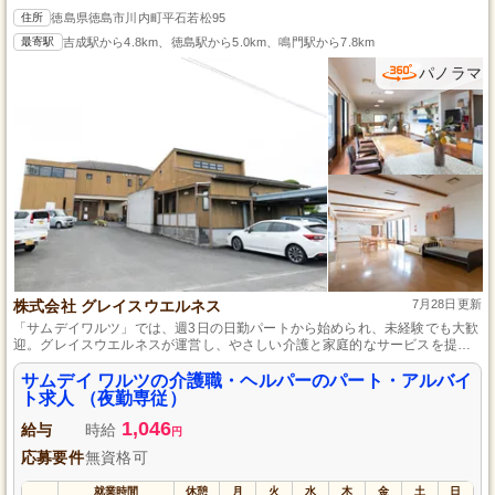
住所
徳島県徳島市川内町平石若松95
最寄駅
吉成駅から4.8km、徳島駅から5.0km、鳴門駅から7.8km
パノラマ
株式会社 グレイスウエルネス
7月28日更新
「サムデイワルツ」では、週3日の日勤パートから始められ、未経験でも大歓
迎。グレイスウエルネスが運営し、やさしい介護と家庭的なサービスを提供
することをモットーにしています。
サムデイ ワルツの介護職・ヘルパーのパート・アルバイ
ト求人 （夜勤専従）
1,046
給与
時給
円
応募要件
無資格可
就業時間
休憩
月
火
水
木
金
土
日