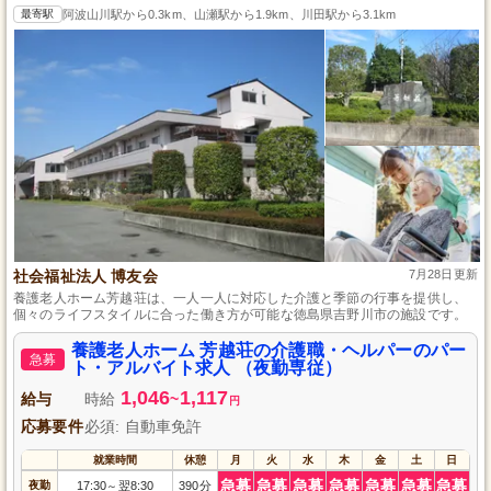
最寄駅
阿波山川駅から0.3km、山瀬駅から1.9km、川田駅から3.1km
社会福祉法人 博友会
7月28日更新
養護老人ホーム芳越荘は、一人一人に対応した介護と季節の行事を提供し、
個々のライフスタイルに合った働き方が可能な徳島県吉野川市の施設です。
養護老人ホーム 芳越荘の介護職・ヘルパーのパー
急募
ト・アルバイト求人 （夜勤専従）
1,046
1,117
給与
時給
~
円
応募要件
必須: 自動車免許
就業時間
休憩
月
火
水
木
金
土
日
急募
急募
急募
急募
急募
急募
急募
夜勤
17:30
翌8:30
390分
～