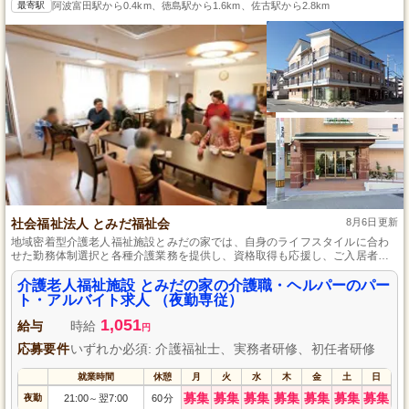
最寄駅
阿波富田駅から0.4km、徳島駅から1.6km、佐古駅から2.8km
社会福祉法人 とみだ福祉会
8月6日更新
地域密着型介護老人福祉施設とみだの家では、自身のライフスタイルに合わ
せた勤務体制選択と各種介護業務を提供し、資格取得も応援し、ご入居者さ
まと信頼関係を築くことが可能です。
介護老人福祉施設 とみだの家の介護職・ヘルパーのパー
ト・アルバイト求人 （夜勤専従）
1,051
給与
時給
円
応募要件
いずれか必須: 介護福祉士、実務者研修、初任者研修
就業時間
休憩
月
火
水
木
金
土
日
募集
募集
募集
募集
募集
募集
募集
夜勤
21:00
翌7:00
60分
～