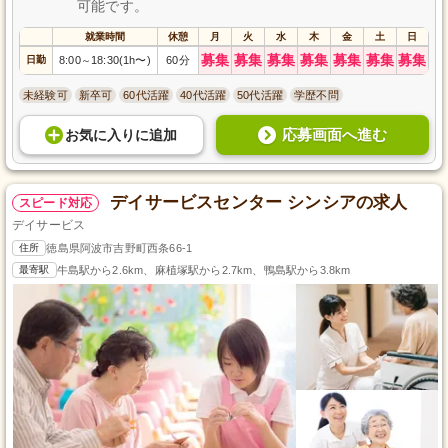
可能です。
就業時間
休憩
月
火
水
木
金
土
日
募集
募集
募集
募集
募集
募集
募集
日勤
8:00
18:30(1h〜)
60分
～
未経験可
新卒可
60代活躍
40代活躍
50代活躍
学歴不問
応募画面へ進む
お気に入り
に
追加
デイサービスセンター シンシアの求人
スピード対応
デイサービス
住所
徳島県阿波市吉野町西条66-1
最寄駅
牛島駅から2.6km、麻植塚駅から2.7km、鴨島駅から3.8km