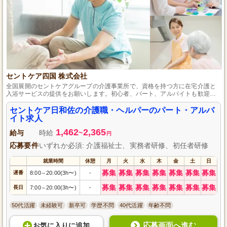
セントケア四国 株式会社
全国展開のセントケアグループの介護事業所で、資格を持つ方に在宅介護と
入浴サービスの提供をお願いします。初心者、パート、アルバイトも歓迎あ
り、独自の育成研修やランクアップ制度で質の高いサービスを提供し、その
評価を手当で還元します。マイカー通勤や業務使用も可能で、週末や祝日の
セントケア日和佐の介護職・ヘルパーのパート・アルバ
勤務時の時給アップ制度もあります。場所は徳島県美波町の「セントケア日
イト求人
和佐」で、夜間勤務希望の方も募集中です。
1,462
2,365
給与
時給
~
円
応募要件
いずれか必須: 介護福祉士、実務者研修、初任者研修
就業時間
休憩
月
火
水
木
金
土
日
募集
募集
募集
募集
募集
募集
募集
遅番
8:00
20:00(3h〜)
-
～
募集
募集
募集
募集
募集
募集
募集
長日
7:00
20:00(3h〜)
-
～
50代活躍
未経験可
新卒可
学歴不問
40代活躍
年齢不問
応募画面へ進む
お気に入り
に
追加