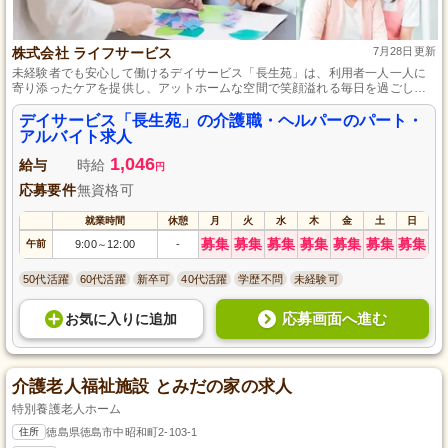
株式会社 ライフサービス
7月28日更新
未経験者でも安心して働けるデイサービス「長生苑」は、利用者一人一人に
寄り添ったケアを提供し、アットホームな空間で笑顔溢れる毎日を過ごして
います。充実した研修制度、交通費支給や社会保険完備など、勤務に必要な
サポート体制が整っており、働き方も柔軟に対応します。
デイサービス「長生苑」の介護職・ヘルパーのパート・
アルバイト求人
1,046
給与
時給
円
応募要件
無資格可
就業時間
休憩
月
火
水
木
金
土
日
募集
募集
募集
募集
募集
募集
募集
午前
9:00
12:00
-
～
50代活躍
60代活躍
新卒可
40代活躍
学歴不問
未経験可
応募画面へ進む
お気に入り
に
追加
介護老人福祉施設 とみだの家の求人
特別養護老人ホーム
住所
徳島県徳島市中昭和町2-103-1