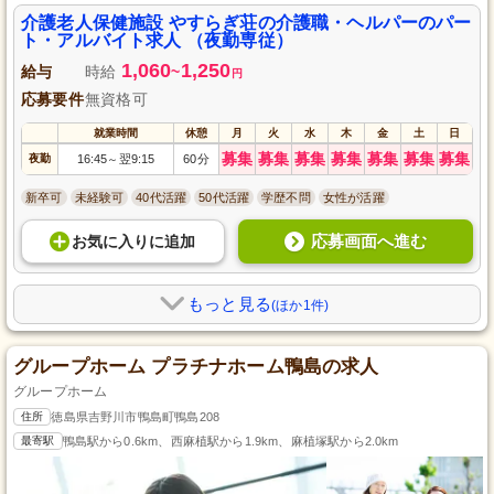
介護老人保健施設 やすらぎ荘の介護職・ヘルパーのパー
ト・アルバイト求人 （夜勤専従）
1,060
1,250
給与
時給
~
円
応募要件
無資格可
就業時間
休憩
月
火
水
木
金
土
日
募集
募集
募集
募集
募集
募集
募集
夜勤
16:45
翌9:15
60分
～
新卒可
未経験可
40代活躍
50代活躍
学歴不問
女性が活躍
応募画面へ進む
お気に入り
に
追加
もっと見る
(ほか1件)
グループホーム プラチナホーム鴨島の求人
グループホーム
住所
徳島県吉野川市鴨島町鴨島208
最寄駅
鴨島駅から0.6km、西麻植駅から1.9km、麻植塚駅から2.0km