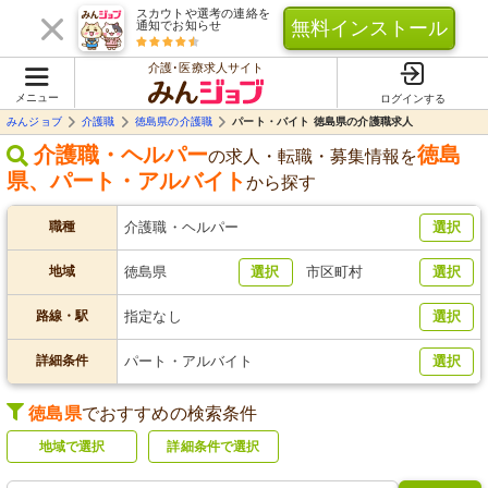
スカウトや選考の連絡を
無料インストール
通知でお知らせ
介護･医療求人サイト
メニュー
ログインする
みんジョブ
介護職
徳島県の介護職
パート・バイト 徳島県の介護職求人
介護職・ヘルパー
徳島
の求人・転職・募集情報を
県
、
パート・アルバイト
から探す
職種
介護職・ヘルパー
選択
地域
徳島県
選択
市区町村
選択
路線・駅
指定なし
選択
詳細条件
パート・アルバイト
選択
徳島県
でおすすめの検索条件
地域で選択
詳細条件で選択