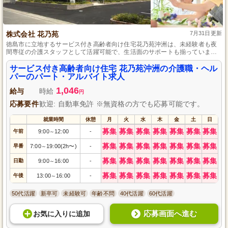
株式会社 花乃苑
7月31日更新
徳島市に立地するサービス付き高齢者向け住宅花乃苑沖洲は、未経験者も夜
間専従の介護スタッフとして活躍可能で、生活面のサポートも揃っていま
す。
サービス付き高齢者向け住宅 花乃苑沖洲の介護職・ヘル
パーのパート・アルバイト求人
1,046
給与
時給
円
応募要件
歓迎: 自動車免許 ※無資格の方でも応募可能です。
就業時間
休憩
月
火
水
木
金
土
日
募集
募集
募集
募集
募集
募集
募集
午前
9:00
12:00
-
～
募集
募集
募集
募集
募集
募集
募集
早番
7:00
19:00(2h〜)
-
～
募集
募集
募集
募集
募集
募集
募集
日勤
9:00
16:00
-
～
募集
募集
募集
募集
募集
募集
募集
午後
13:00
16:00
-
～
50代活躍
新卒可
未経験可
年齢不問
40代活躍
60代活躍
応募画面へ進む
お気に入り
に
追加