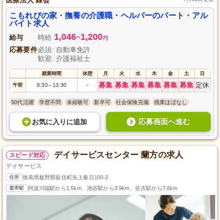
こもれびの家・撫養の介護職・ヘルパーのパート・アル
バイト求人
1,046
1,200
給与
時給
~
円
応募要件
必須: 自動車免許
歓迎: 介護福祉士
就業時間
休憩
月
火
水
木
金
土
日
募集
募集
募集
募集
募集
募集
定休
午前
8:30
13:30
-
～
50代活躍
学歴不問
未経験可
新卒可
社会保険完備
残業ほぼなし
応募画面へ進む
お気に入り
に
追加
デイサービスセンター 蘭方の求人
スピード対応
デイサービス
住所
徳島県板野郡藍住町矢上春日100-2
最寄駅
阿波川端駅から1.5km、池谷駅から3.9km、佐古駅から7.6km