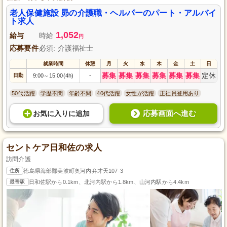
老人保健施設 昴の介護職・ヘルパーのパート・アルバイ
ト求人
1,052
給与
時給
円
応募要件
必須: 介護福祉士
就業時間
休憩
月
火
水
木
金
土
日
募集
募集
募集
募集
募集
募集
定休
日勤
9:00
15:00(4h)
-
～
50代活躍
学歴不問
年齢不問
40代活躍
女性が活躍
正社員登用あり
応募画面へ進む
お気に入り
に
追加
セントケア日和佐の求人
訪問介護
住所
徳島県海部郡美波町奥河内弁才天107-3
最寄駅
日和佐駅から0.1km、北河内駅から1.8km、山河内駅から4.4km