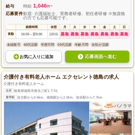
1,046
給与
時給
~
円
応募要件
歓迎: 介護福祉士、実務者研修、初任者研修 ※無資格
の方でも応募可能です。
就業時間
休憩
月
火
水
木
金
土
日
募集
募集
募集
募集
募集
募集
募集
夜勤
16:00
翌9:00
120分
～
未経験可
60代活躍
学歴不問
50代活躍
年齢不問
女性が活躍
応募画面へ進む
お気に入り
に
追加
介護付き有料老人ホーム エクセレント徳島の求人
介護付き有料老人ホーム
住所
徳島県徳島市南矢三町1-7-51
最寄駅
佐古駅から0.6km、徳島駅から2.0km、池谷駅から7.7km
パノラマ