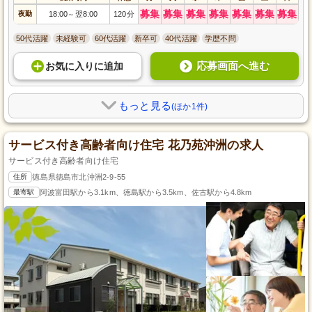
募集
募集
募集
募集
募集
募集
募集
夜勤
18:00
翌8:00
120分
～
50代活躍
未経験可
60代活躍
新卒可
40代活躍
学歴不問
応募画面へ進む
お気に入り
に
追加
もっと見る
(ほか1件)
サービス付き高齢者向け住宅 花乃苑沖洲の求人
サービス付き高齢者向け住宅
住所
徳島県徳島市北沖洲2-9-55
最寄駅
阿波富田駅から3.1km、徳島駅から3.5km、佐古駅から4.8km