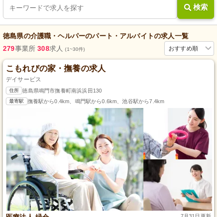
検索
徳島県
の
介護職・ヘルパー
の
パート・アルバイト
の求人一覧
279
事業所
308
求人
おすすめ順
(1~30件)
こもれびの家・撫養の求人
デイサービス
住所
徳島県鳴門市撫養町南浜浜田130
最寄駅
撫養駅から0.4km、鳴門駅から0.6km、池谷駅から7.4km
医療法人 緑会
7月31日更新