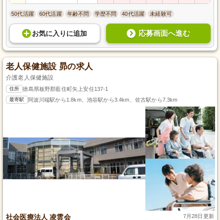
50代活躍
60代活躍
年齢不問
学歴不問
40代活躍
未経験可
応募画面へ進む
お気に入り
に
追加
老人保健施設 昴の求人
介護老人保健施設
住所
徳島県板野郡藍住町矢上安任137-1
最寄駅
阿波川端駅から1.8km、池谷駅から3.4km、佐古駅から7.3km
社会医療法人 凌雲会
7月28日更新