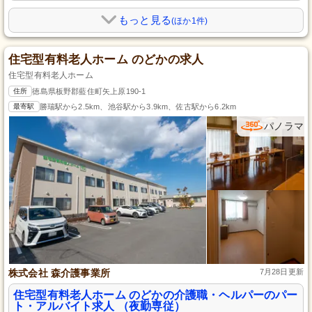
もっと見る
(ほか1件)
住宅型有料老人ホーム のどかの求人
住宅型有料老人ホーム
住所
徳島県板野郡藍住町矢上原190-1
最寄駅
勝瑞駅から2.5km、池谷駅から3.9km、佐古駅から6.2km
パノラマ
株式会社 森介護事業所
7月28日更新
住宅型有料老人ホーム のどかの介護職・ヘルパーのパー
ト・アルバイト求人 （夜勤専従）