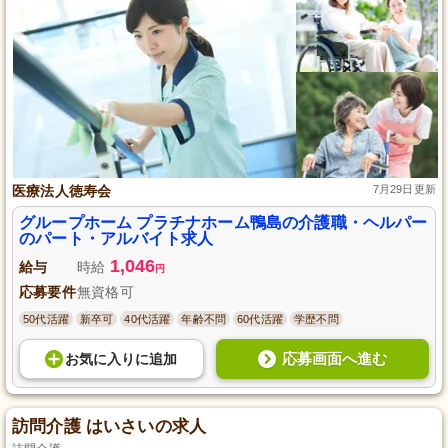
医療法人徳寿会
7月29日更新
グループホーム プラチナホーム鴨島の介護職・ヘルパー
のパート・アルバイト求人
1,046
給与
時給
円
応募要件
無資格可
50代活躍
新卒可
40代活躍
年齢不問
60代活躍
学歴不問
応募画面へ進む
お気に入り
に
追加
訪問介護 はいさいの求人