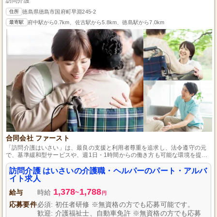
訪問介護
住所
徳島県徳島市国府町早淵245-2
最寄駅
府中駅から0.7km、佐古駅から5.8km、徳島駅から7.0km
合同会社 ファースト
「訪問介護はいさい」は、最良の支援と利用者尊重を追求し、法令遵守の元
で、基準緩和型サービスや、週1日・1時間からの働き方も可能な環境を提供
しています。
訪問介護 はいさいの介護職・ヘルパーのパート・アルバ
イト求人
1,378
1,788
給与
時給
~
円
応募要件
必須: 初任者研修 ※無資格の方でも応募可能です。
歓迎: 介護福祉士、自動車免許 ※無資格の方でも応募