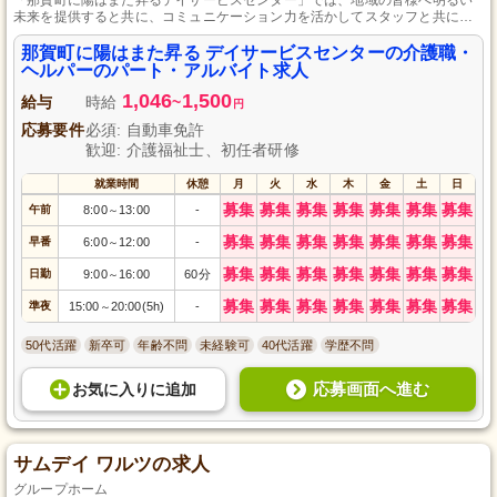
未来を提供すると共に、コミュニケーション力を活かしてスタッフと共に働
く方を募集しています。未経験者も歓迎し、シフトはご相談に応じます。
那賀町に陽はまた昇る デイサービスセンターの介護職・
ヘルパーのパート・アルバイト求人
1,046
1,500
給与
時給
~
円
応募要件
必須: 自動車免許
歓迎: 介護福祉士、初任者研修
就業時間
休憩
月
火
水
木
金
土
日
募集
募集
募集
募集
募集
募集
募集
午前
8:00
13:00
-
～
募集
募集
募集
募集
募集
募集
募集
早番
6:00
12:00
-
～
募集
募集
募集
募集
募集
募集
募集
日勤
9:00
16:00
60分
～
募集
募集
募集
募集
募集
募集
募集
準夜
15:00
20:00(5h)
-
～
50代活躍
新卒可
年齢不問
未経験可
40代活躍
学歴不問
応募画面へ進む
お気に入り
に
追加
サムデイ ワルツの求人
グループホーム