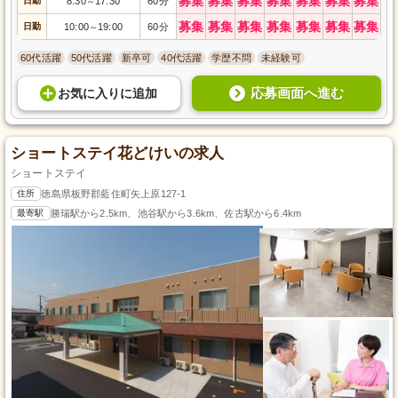
募集
募集
募集
募集
募集
募集
募集
日勤
8:30
17:30
60分
～
募集
募集
募集
募集
募集
募集
募集
日勤
10:00
19:00
60分
～
60代活躍
50代活躍
新卒可
40代活躍
学歴不問
未経験可
応募画面へ進む
お気に入り
に
追加
ショートステイ花どけいの求人
ショートステイ
住所
徳島県板野郡藍住町矢上原127-1
最寄駅
勝瑞駅から2.5km、池谷駅から3.6km、佐古駅から6.4km