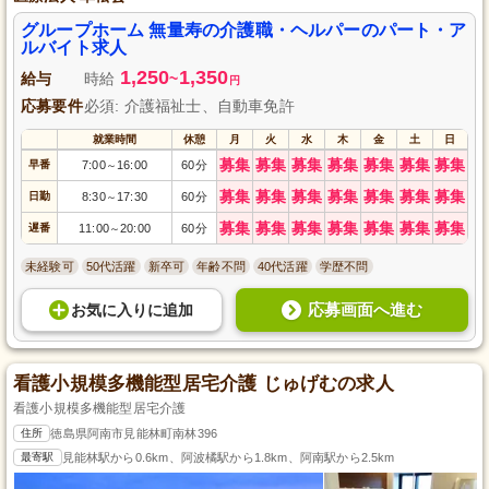
グループホーム 無量寿の介護職・ヘルパーのパート・ア
ルバイト求人
1,250
1,350
給与
時給
~
円
応募要件
必須: 介護福祉士、自動車免許
就業時間
休憩
月
火
水
木
金
土
日
募集
募集
募集
募集
募集
募集
募集
早番
7:00
16:00
60分
～
募集
募集
募集
募集
募集
募集
募集
日勤
8:30
17:30
60分
～
募集
募集
募集
募集
募集
募集
募集
遅番
11:00
20:00
60分
～
未経験可
50代活躍
新卒可
年齢不問
40代活躍
学歴不問
応募画面へ進む
お気に入り
に
追加
看護小規模多機能型居宅介護 じゅげむの求人
看護小規模多機能型居宅介護
住所
徳島県阿南市見能林町南林396
最寄駅
見能林駅から0.6km、阿波橘駅から1.8km、阿南駅から2.5km