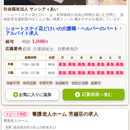
社会福祉法人 サンシティあい
「ショートステイ花どけい」は、利用者様が自由な時間を楽しむ空間と、資
格取得支援制度やほとんど無い残業といった働きやすさを提供しています。
ショートステイ花どけいの介護職・ヘルパーのパート・
アルバイト求人
1,046
給与
時給
円
応募要件
必須: 介護福祉士、自動車免許
就業時間
休憩
月
火
水
木
金
土
日
募集
募集
募集
募集
募集
募集
募集
早番
7:30
16:30
60分
～
募集
募集
募集
募集
募集
募集
募集
日勤
8:30
17:30
60分
～
年齢不問
40代活躍
学歴不問
未経験可
女性が活躍
副業可
応募画面へ進む
お気に入り
に
追加
養護老人ホーム 芳越荘の求人
スピード対応
養護老人ホーム
住所
徳島県吉野川市山川町青木17