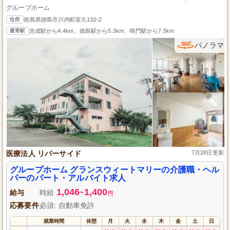
グループホーム
住所
徳島県徳島市川内町富久102-2
最寄駅
吉成駅から4.4km、徳島駅から5.3km、鳴門駅から7.5km
パノラマ
医療法人 リバーサイド
7月28日更新
グループホーム グランスウィートマリーの介護職・ヘル
パーのパート・アルバイト求人
1,046
1,400
給与
時給
~
円
応募要件
必須: 自動車免許
就業時間
休憩
月
火
水
木
金
土
日