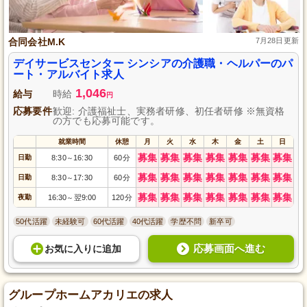
合同会社M.K
7月28日更新
デイサービスセンター シンシアの介護職・ヘルパーのパ
ート・アルバイト求人
1,046
給与
時給
円
応募要件
歓迎: 介護福祉士、実務者研修、初任者研修 ※無資格
の方でも応募可能です。
就業時間
休憩
月
火
水
木
金
土
日
募集
募集
募集
募集
募集
募集
募集
日勤
8:30
16:30
60分
～
募集
募集
募集
募集
募集
募集
募集
日勤
8:30
17:30
60分
～
募集
募集
募集
募集
募集
募集
募集
夜勤
16:30
翌9:00
120分
～
50代活躍
未経験可
60代活躍
40代活躍
学歴不問
新卒可
応募画面へ進む
お気に入り
に
追加
グループホームアカリエの求人