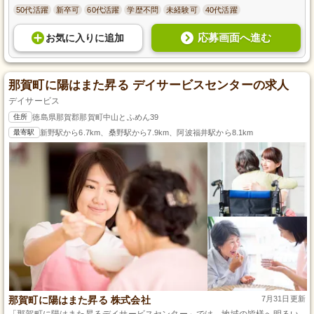
50代活躍
新卒可
60代活躍
学歴不問
未経験可
40代活躍
応募画面へ進む
お気に入り
に
追加
那賀町に陽はまた昇る デイサービスセンターの求人
デイサービス
住所
徳島県那賀郡那賀町中山とふめん39
最寄駅
新野駅から6.7km、桑野駅から7.9km、阿波福井駅から8.1km
那賀町に陽はまた昇る 株式会社
7月31日更新
「那賀町に陽はまた昇るデイサービスセンター」では、地域の皆様へ明るい