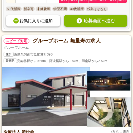
50代活躍
新卒可
未経験可
学歴不問
40代活躍
残業ほぼなし
応募画面へ進む
お気に入り
に
追加
グループホーム 無量寿の求人
スピード対応
グループホーム
住所
徳島県阿南市見能林町396
最寄駅
見能林駅から0.6km、阿波橘駅から1.8km、阿南駅から2.5km
医療法人 翠松会
7月28日更新