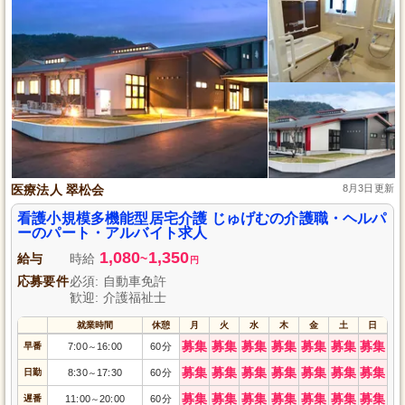
医療法人 翠松会
8月3日更新
看護小規模多機能型居宅介護 じゅげむの介護職・ヘルパ
ーのパート・アルバイト求人
1,080
1,350
給与
時給
~
円
応募要件
必須: 自動車免許
歓迎: 介護福祉士
就業時間
休憩
月
火
水
木
金
土
日
募集
募集
募集
募集
募集
募集
募集
早番
7:00
16:00
60分
～
募集
募集
募集
募集
募集
募集
募集
日勤
8:30
17:30
60分
～
募集
募集
募集
募集
募集
募集
募集
遅番
11:00
20:00
60分
～