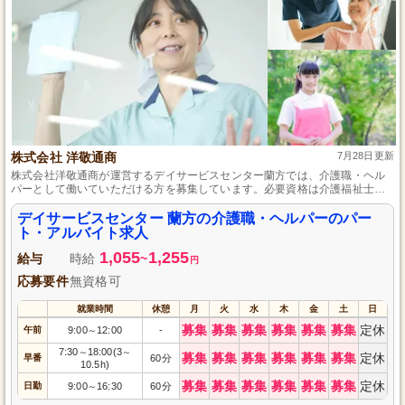
株式会社 洋敬通商
7月28日更新
株式会社洋敬通商が運営するデイサービスセンター蘭方では、介護職・ヘル
パーとして働いていただける方を募集しています。必要資格は介護福祉士、
初任者研修（旧ヘルパー2級）、そして自動車免許です。パート・アルバイト
としての勤務形態で、資格を活かしてお年寄りと接する温かい環境で働きま
デイサービスセンター 蘭方の介護職・ヘルパーのパー
せんか。あなたのご応募をお待ちしております。
ト・アルバイト求人
1,055
1,255
給与
時給
~
円
応募要件
無資格可
就業時間
休憩
月
火
水
木
金
土
日
募集
募集
募集
募集
募集
募集
定休
午前
9:00
12:00
-
～
7:30
18:00(3
～
～
募集
募集
募集
募集
募集
募集
定休
早番
60分
10.5h)
募集
募集
募集
募集
募集
募集
定休
日勤
9:00
16:30
60分
～