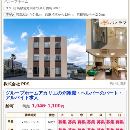
グループホーム
住所
徳島県吉野川市鴨島町鴨島208-1
最寄駅
鴨島駅から0.6km、西麻植駅から1.9km、麻植塚駅から2.0km
パノラマ
株式会社 PDS
8月4日更新
グループホームアカリエの介護職・ヘルパーのパート・
アルバイト求人
1,046
1,100
給与
時給
~
円
就業時間
休憩
月
火
水
木
金
土
日
募集
募集
募集
募集
募集
募集
募集
早番
7:00
16:00
60分
～