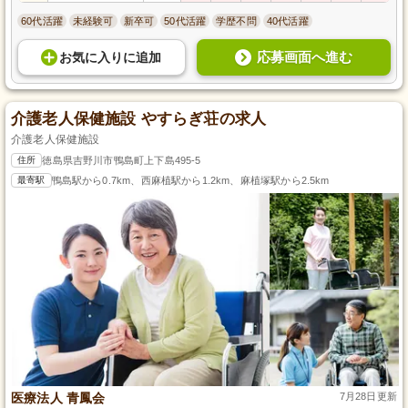
60代活躍
未経験可
新卒可
50代活躍
学歴不問
40代活躍
応募画面へ進む
お気に入り
に
追加
介護老人保健施設 やすらぎ荘の求人
介護老人保健施設
住所
徳島県吉野川市鴨島町上下島495-5
最寄駅
鴨島駅から0.7km、西麻植駅から1.2km、麻植塚駅から2.5km
医療法人 青鳳会
7月28日更新