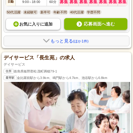
募集
募集
募集
募集
募集
募集
募集
日勤
9:00
18:00
60分
～
50代活躍
未経験可
新卒可
年齢不問
40代活躍
学歴不問
応募画面へ進む
お気に入り
に
追加
もっと見る
(ほか1件)
デイサービス「長生苑」の求人
デイサービス
住所
徳島県板野郡松茂町満穂79-1
最寄駅
金比羅前駅から3.9km、鳴門駅から4.7km、池谷駅から6.8km