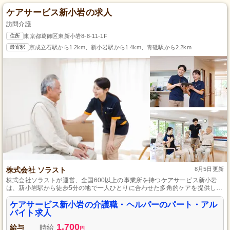
ケアサービス新小岩の求人
訪問介護
住所
東京都葛飾区東新小岩8-8-11-1F
最寄駅
京成立石駅から1.2km、新小岩駅から1.4km、青砥駅から2.2km
株式会社 ソラスト
8月5日更新
株式会社ソラストが運営、全国600以上の事業所を持つケアサービス新小岩
は、新小岩駅から徒歩5分の地で一人ひとりに合わせた多角的ケアを提供し、
豊富な業務研修とチームケアにより地域のみなさまの暮らしを元気にしま
す。
ケアサービス新小岩の介護職・ヘルパーのパート・アル
バイト求人
1,700
給与
時給
円