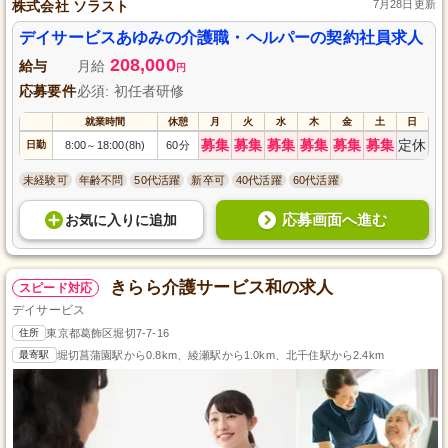
株式会社 ソラスト
7月28日更新
デイサービスあゆみの介護職・ヘルパーの契約社員求人
208,000
給与
月給
円
応募要件
必須: 初任者研修
就業時間
休憩
月
火
水
木
金
土
日
募集
募集
募集
募集
募集
募集
定休
日勤
8:00
18:00(8h)
60分
～
未経験可
年齢不問
50代活躍
新卒可
40代活躍
60代活躍
応募画面へ進む
お気に入り
に
追加
きらら介護サービス和の求人
スピード対応
デイサービス
住所
東京都葛飾区堀切7-7-16
最寄駅
堀切菖蒲園駅から0.8km、綾瀬駅から1.0km、北千住駅から2.4km