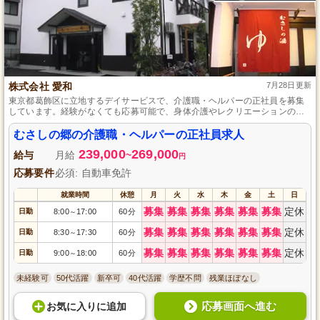
株式会社 愛和
7月28日更新
東京都葛飾区に立地するデイサービスで、介護職・ヘルパーの正社員を募集
しています。経験がなくても応募可能で、身体介護やレクリエーションの企
画実施まで、利用者さまの笑顔のためにスタッフ全員で力を合わせていま
す。資格手当や各種手当が充実し、時間外なしの交替制で働きやすい環境が
むさしの郷の介護職・ヘルパーの正社員求人
整っているので、葛飾区で介護の仕事を探している方におすすめです。
239,000
269,000
給与
月給
~
円
応募要件
必須: 自動車免許
就業時間
休憩
月
火
水
木
金
土
日
募集
募集
募集
募集
募集
募集
定休
日勤
8:00
17:00
60分
～
募集
募集
募集
募集
募集
募集
定休
日勤
8:30
17:30
60分
～
募集
募集
募集
募集
募集
募集
定休
日勤
9:00
18:00
60分
～
未経験可
50代活躍
新卒可
40代活躍
学歴不問
残業ほぼなし
応募画面へ進む
お気に入り
に
追加