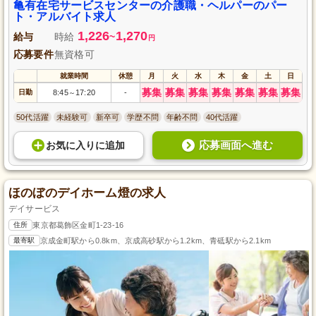
亀有在宅サービスセンターの介護職・ヘルパーのパー
ト・アルバイト求人
1,226
1,270
給与
時給
~
円
応募要件
無資格可
就業時間
休憩
月
火
水
木
金
土
日
募集
募集
募集
募集
募集
募集
募集
日勤
8:45
17:20
-
～
50代活躍
未経験可
新卒可
学歴不問
年齢不問
40代活躍
応募画面へ進む
お気に入り
に
追加
ほのぼのデイホーム燈の求人
デイサービス
住所
東京都葛飾区金町1-23-16
最寄駅
京成金町駅から0.8km、京成高砂駅から1.2km、青砥駅から2.1km