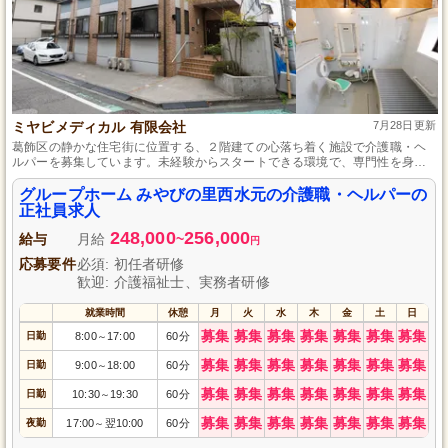
ミヤビメディカル 有限会社
7月28日更新
葛飾区の静かな住宅街に位置する、２階建ての心落ち着く施設で介護職・ヘ
ルパーを募集しています。未経験からスタートできる環境で、専門性を身に
つけるための研修が整っているため、安心して業務に取り組めます。完全週
休2日制で働きやすさも魅力の一つです。職場でのチームワークを大切にし、
グループホーム みやびの里西水元の介護職・ヘルパーの
専門性を高めながら利用者さま一人ひとりに寄り添うケアを実践していま
正社員求人
す。
248,000
256,000
給与
月給
~
円
応募要件
必須: 初任者研修
歓迎: 介護福祉士、実務者研修
就業時間
休憩
月
火
水
木
金
土
日
募集
募集
募集
募集
募集
募集
募集
日勤
8:00
17:00
60分
～
募集
募集
募集
募集
募集
募集
募集
日勤
9:00
18:00
60分
～
募集
募集
募集
募集
募集
募集
募集
日勤
10:30
19:30
60分
～
募集
募集
募集
募集
募集
募集
募集
夜勤
17:00
翌10:00
60分
～