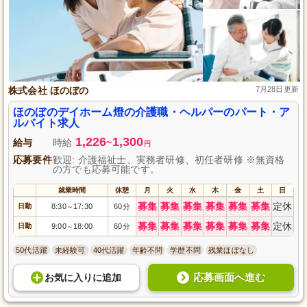
株式会社 ほのぼの
7月28日更新
ほのぼのデイホーム燈の介護職・ヘルパーのパート・ア
ルバイト求人
1,226
1,300
給与
時給
~
円
応募要件
歓迎: 介護福祉士、実務者研修、初任者研修 ※無資格
の方でも応募可能です。
就業時間
休憩
月
火
水
木
金
土
日
募集
募集
募集
募集
募集
募集
定休
日勤
8:30
17:30
60分
～
募集
募集
募集
募集
募集
募集
定休
日勤
9:00
18:00
60分
～
50代活躍
未経験可
40代活躍
年齢不問
学歴不問
残業ほぼなし
応募画面へ進む
お気に入り
に
追加