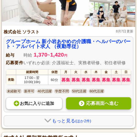
株式会社 ソラスト
8月7日更新
グループホーム 新小岩あやめの介護職・ヘルパーのパー
ト・アルバイト求人 （夜勤専従）
1,370
1,420
給与
時給
~
円
応募要件
いずれか必須: 介護福祉士、実務者研修、初任者研修
就業時間
休憩
月
火
水
木
金
土
日
17:00
翌
～
募集
募集
募集
募集
募集
募集
募集
夜勤
60分
10:00(16h)
未経験可
新卒可
40代活躍
学歴不問
50代活躍
60代活躍
応募画面へ進む
お気に入り
に
追加
もっと見る
(ほか2件)