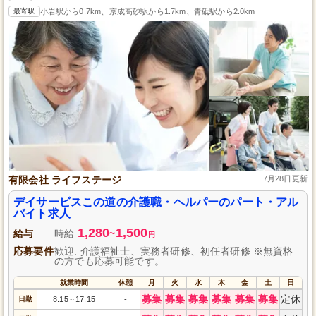
最寄駅
小岩駅から0.7km、京成高砂駅から1.7km、青砥駅から2.0km
有限会社 ライフステージ
7月28日更新
デイサービスこの道の介護職・ヘルパーのパート・アル
バイト求人
1,280
1,500
給与
時給
~
円
応募要件
歓迎: 介護福祉士、実務者研修、初任者研修 ※無資格
の方でも応募可能です。
就業時間
休憩
月
火
水
木
金
土
日
募集
募集
募集
募集
募集
募集
定休
日勤
8:15
17:15
-
～