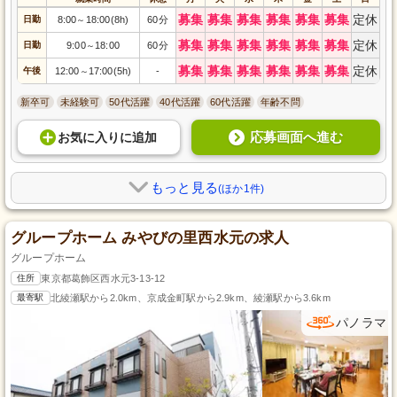
募集
募集
募集
募集
募集
募集
定休
日勤
8:00
18:00(8h)
60分
～
募集
募集
募集
募集
募集
募集
定休
日勤
9:00
18:00
60分
～
募集
募集
募集
募集
募集
募集
定休
午後
12:00
17:00(5h)
-
～
新卒可
未経験可
50代活躍
40代活躍
60代活躍
年齢不問
応募画面へ進む
お気に入り
に
追加
もっと見る
(ほか1件)
グループホーム みやびの里西水元の求人
グループホーム
住所
東京都葛飾区西水元3-13-12
最寄駅
北綾瀬駅から2.0km、京成金町駅から2.9km、綾瀬駅から3.6km
パノラマ