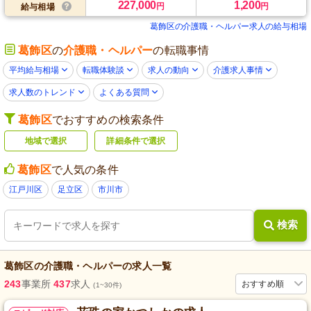
227,000
1,200
円
円
給与相場
葛飾区の介護職・ヘルパー求人の給与相場
葛飾区
の
介護職・ヘルパー
の転職事情
平均給与相場
転職体験談
求人の動向
介護求人事情
求人数のトレンド
よくある質問
葛飾区
でおすすめの検索条件
地域で選択
詳細条件で選択
葛飾区
で人気の条件
江戸川区
足立区
市川市
検索
葛飾区
の
介護職・ヘルパー
の求人一覧
243
事業所
437
求人
おすすめ順
(1~30件)