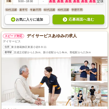
募集
募集
募集
募集
募集
募集
定休
日勤
9:00
18:00
-
～
50代活躍
新卒可
年齢不問
60代活躍
40代活躍
学歴不問
応募画面へ進む
お気に入り
に
追加
デイサービスあゆみの求人
スピード対応
デイサービス
住所
東京都葛飾区東新小岩8-8-11
最寄駅
京成立石駅から1.2km、新小岩駅から1.4km、青砥駅から2.2km