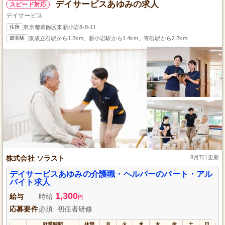
デイサービスあゆみの求人
スピード対応
デイサービス
住所
東京都葛飾区東新小岩8-8-11
最寄駅
京成立石駅から1.2km、新小岩駅から1.4km、青砥駅から2.2km
株式会社 ソラスト
8月7日更新
デイサービスあゆみの介護職・ヘルパーのパート・アル
バイト求人
1,300
給与
時給
円
応募要件
必須: 初任者研修
就業時間
休憩
月
火
水
木
金
土
日