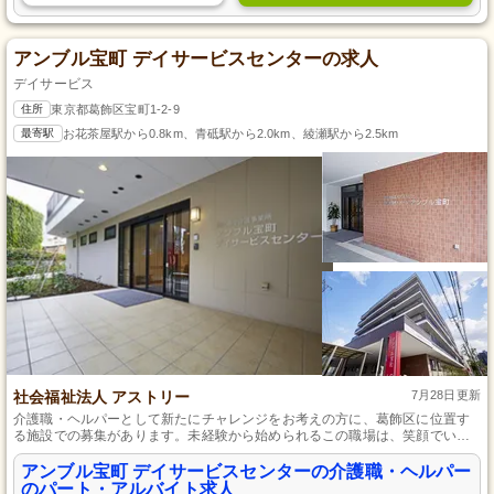
アンブル宝町 デイサービスセンターの求人
デイサービス
住所
東京都葛飾区宝町1-2-9
最寄駅
お花茶屋駅から0.8km、青砥駅から2.0km、綾瀬駅から2.5km
社会福祉法人 アストリー
7月28日更新
介護職・ヘルパーとして新たにチャレンジをお考えの方に、葛飾区に位置す
る施設での募集があります。未経験から始められるこの職場は、笑顔でいる
ための支援を通じて、ご利用者さまの毎日を豊かにするお手伝いをしていま
す。土日休みでライフスタイルに合わせた働き方が可能なので、無理なく長
アンブル宝町 デイサービスセンターの介護職・ヘルパー
く続けられる環境が整っています。
のパート・アルバイト求人