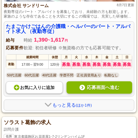
株式会社 サンドリーム
8月7日更新
夜勤専従のパート・アルバイトを募集しており、未経験の方も歓迎します。
家族のような存在であることを大切にするこの職場では、充実した研修制度
と頼れる先輩スタッフがいつでもサポートします。葛飾区東立石で、あなた
も利用者様の“人生”の一部を共に歩み、豊かな暮らしを支えてみませんか？
たまごかけごはんの介護職・ヘルパーのパート・アルバ
イト求人 （夜勤専従）
1,390
1,617
給与
時給
~
円
応募要件
歓迎: 初任者研修 ※無資格の方でも応募可能です。
就業時間
休憩
月
火
水
木
金
土
日
募集
募集
募集
募集
募集
募集
募集
夜勤
17:00
翌9:00
120分
～
50代活躍
60代活躍
40代活躍
学歴不問
正社員登用あり
転勤なし
応募画面へ進む
お気に入り
に
追加
もっと見る
(ほか1件)
ソラスト葛飾の求人
訪問介護
住所
東京都葛飾区お花茶屋1-7-2リンデンハイム1F