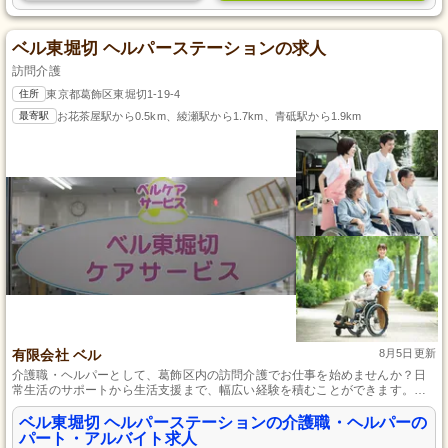
ベル東堀切 ヘルパーステーションの求人
訪問介護
住所
東京都葛飾区東堀切1-19-4
最寄駅
お花茶屋駅から0.5km、綾瀬駅から1.7km、青砥駅から1.9km
有限会社 ベル
8月5日更新
介護職・ヘルパーとして、葛飾区内の訪問介護でお仕事を始めませんか？日
常生活のサポートから生活支援まで、幅広い経験を積むことができます。明
るくアットホームな職場で、初めての方でも先輩スタッフがしっかりサポー
トしますので安心してご応募ください。
ベル東堀切 ヘルパーステーションの介護職・ヘルパーの
パート・アルバイト求人