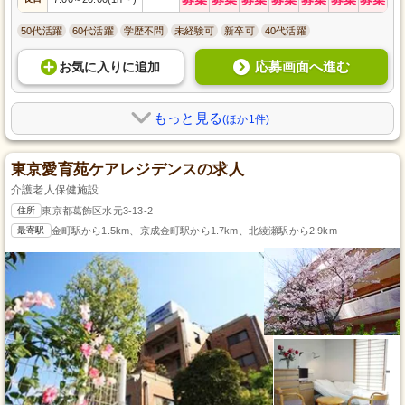
50代活躍
60代活躍
学歴不問
未経験可
新卒可
40代活躍
応募画面へ進む
お気に入り
に
追加
もっと見る
(ほか1件)
東京愛育苑ケアレジデンスの求人
介護老人保健施設
住所
東京都葛飾区水元3-13-2
最寄駅
金町駅から1.5km、京成金町駅から1.7km、北綾瀬駅から2.9km