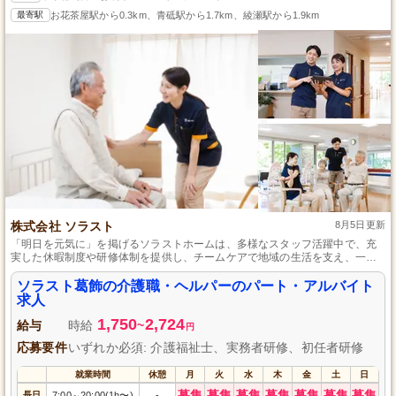
最寄駅
お花茶屋駅から0.3km、青砥駅から1.7km、綾瀬駅から1.9km
株式会社 ソラスト
8月5日更新
「明日を元気に」を掲げるソラストホームは、多様なスタッフ活躍中で、充
実した休暇制度や研修体制を提供し、チームケアで地域の生活を支え、一人
ひとりに合った介護を提供するため、安心して長く働けます。
ソラスト葛飾の介護職・ヘルパーのパート・アルバイト
求人
1,750
2,724
給与
時給
~
円
応募要件
いずれか必須: 介護福祉士、実務者研修、初任者研修
就業時間
休憩
月
火
水
木
金
土
日
募集
募集
募集
募集
募集
募集
募集
長日
7:00
20:00(1h〜)
-
～