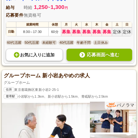
1,250
1,300
給与
時給
~
円
応募要件
無資格可
就業時間
休憩
月
火
水
木
金
土
日
募集
募集
募集
募集
募集
定休
定休
日勤
8:30
17:30
60分
～
60代活躍
50代活躍
未経験可
40代活躍
年齢不問
土日休み
応募画面へ進む
お気に入り
に
追加
グループホーム 新小岩あやめの求人
グループホーム
住所
東京都葛飾区東新小岩2-25-1
最寄駅
小岩駅から1.3km、新小岩駅から1.5km、青砥駅から2.5km
パノラマ