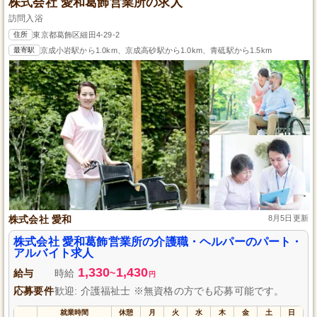
株式会社 愛和葛飾営業所の求人
訪問入浴
住所
東京都葛飾区細田4-29-2
最寄駅
京成小岩駅から1.0km、京成高砂駅から1.0km、青砥駅から1.5km
株式会社 愛和
8月5日更新
株式会社 愛和葛飾営業所の介護職・ヘルパーのパート・
アルバイト求人
1,330
1,430
給与
時給
~
円
応募要件
歓迎: 介護福祉士 ※無資格の方でも応募可能です。
就業時間
休憩
月
火
水
木
金
土
日