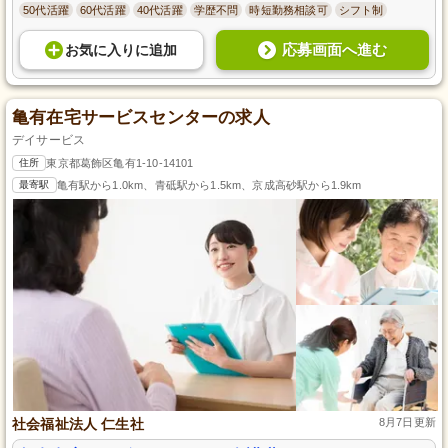
50代活躍
60代活躍
40代活躍
学歴不問
時短勤務相談可
シフト制
応募画面へ進む
お気に入り
に
追加
亀有在宅サービスセンターの求人
デイサービス
住所
東京都葛飾区亀有1-10-14101
最寄駅
亀有駅から1.0km、青砥駅から1.5km、京成高砂駅から1.9km
社会福祉法人 仁生社
8月7日更新