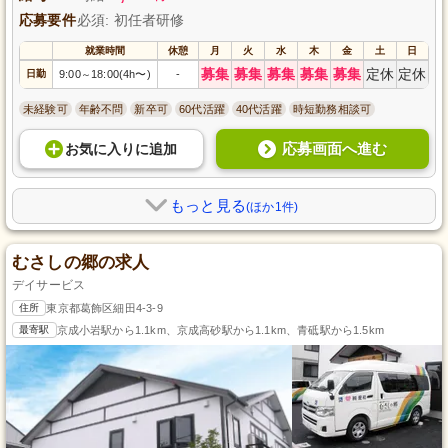
応募要件
必須: 初任者研修
就業時間
休憩
月
火
水
木
金
土
日
募集
募集
募集
募集
募集
定休
定休
日勤
9:00
18:00(4h〜)
-
～
未経験可
年齢不問
新卒可
60代活躍
40代活躍
時短勤務相談可
応募画面へ進む
お気に入り
に
追加
もっと見る
(ほか1件)
むさしの郷の求人
デイサービス
住所
東京都葛飾区細田4-3-9
最寄駅
京成小岩駅から1.1km、京成高砂駅から1.1km、青砥駅から1.5km