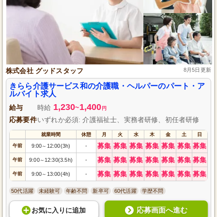
株式会社 グッドスタッフ
8月5日更新
きらら介護サービス和の介護職・ヘルパーのパート・ア
ルバイト求人
1,230
1,400
給与
時給
~
円
応募要件
いずれか必須: 介護福祉士、実務者研修、初任者研修
就業時間
休憩
月
火
水
木
金
土
日
募集
募集
募集
募集
募集
募集
募集
午前
9:00
12:00(3h)
-
～
募集
募集
募集
募集
募集
募集
募集
午前
9:00
12:30(3.5h)
-
～
募集
募集
募集
募集
募集
募集
募集
午前
9:00
13:00(4h)
-
～
50代活躍
未経験可
年齢不問
新卒可
60代活躍
学歴不問
応募画面へ進む
お気に入り
に
追加