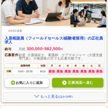
8月6日更新
入居相談員（フィールドセールス/経験者採用）の正社員
求人
300,000
562,500
給与
月給
~
円
応募要件
歓迎: 介護福祉士、看護師、ケアマネジャー（介護支援
専門員） ※無資格の方でも応募可能です。
就業時間
休憩
月
火
水
木
金
土
日
募集
募集
募集
募集
募集
募集
募集
日勤
9:00
18:00
60分
～
応募画面へ進む
お気に入り
に
追加
もっと見る
(ほか14件)