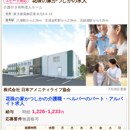
花珠の家かつしかの求人
スピード対応
介護付き有料老人ホーム
住所
東京都葛飾区東水元6-6-13
最寄駅
八潮駅から2.2km、京成金町駅から2.9km、北綾瀬駅から3.2km
株式会社 日本アメニティライフ協会
7月28日更新
花珠の家かつしかの介護職・ヘルパーのパート・アルバ
イト求人
1,226
1,233
給与
時給
~
円
応募要件
無資格可
就業時間
休憩
月
火
水
木
金
土
日