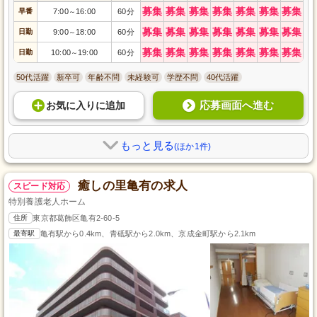
募集
募集
募集
募集
募集
募集
募集
早番
7:00
16:00
60分
～
募集
募集
募集
募集
募集
募集
募集
日勤
9:00
18:00
60分
～
募集
募集
募集
募集
募集
募集
募集
日勤
10:00
19:00
60分
～
50代活躍
新卒可
年齢不問
未経験可
学歴不問
40代活躍
応募画面へ進む
お気に入り
に
追加
もっと見る
(ほか1件)
癒しの里亀有の求人
スピード対応
特別養護老人ホーム
住所
東京都葛飾区亀有2-60-5
最寄駅
亀有駅から0.4km、青砥駅から2.0km、京成金町駅から2.1km