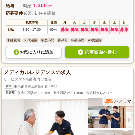
1,300
給与
時給
~
円
応募要件
必須: 初任者研修
就業時間
休憩
月
火
水
木
金
土
日
募集
募集
募集
募集
募集
募集
募集
日勤
8:30
17:30
60分
～
未経験可
60代活躍
学歴不問
新卒可
年齢不問
40代活躍
応募画面へ進む
お気に入り
に
追加
メディカルレジデンスの求人
サービス付き高齢者向け住宅
住所
東京都葛飾区東新小岩8-8-11
最寄駅
京成立石駅から1.2km、新小岩駅から1.4km、青砥駅から2.2km
パノラマ