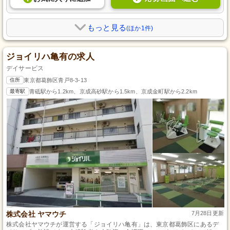
もっと見る
(ほか1件)
ジョイリハ亀有の求人
デイサービス
住所
東京都葛飾区青戸8-3-13
最寄駅
青砥駅から1.2km、京成高砂駅から1.5km、京成金町駅から2.2km
株式会社 ヤマウチ
7月28日更新
株式会社ヤマウチが運営する「ジョイリハ亀有」は、東京都葛飾区にあるデ