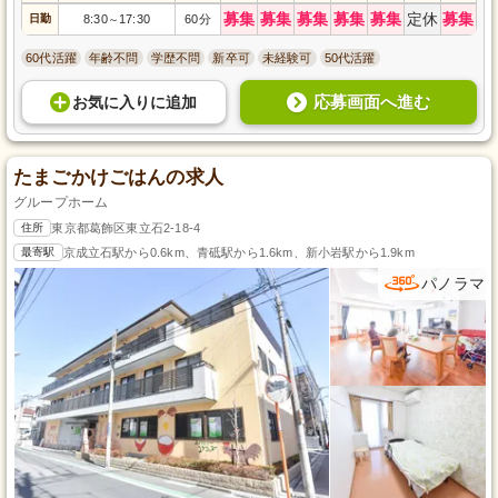
募集
募集
募集
募集
募集
定休
募集
日勤
8:30
17:30
60分
～
60代活躍
年齢不問
学歴不問
新卒可
未経験可
50代活躍
応募画面へ進む
お気に入り
に
追加
たまごかけごはんの求人
グループホーム
住所
東京都葛飾区東立石2-18-4
最寄駅
京成立石駅から0.6km、青砥駅から1.6km、新小岩駅から1.9km
パノラマ