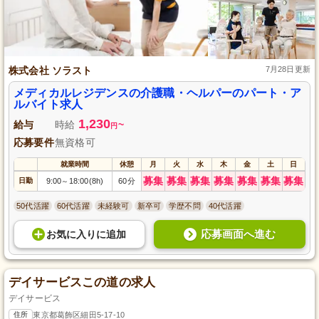
株式会社 ソラスト
7月28日更新
メディカルレジデンスの介護職・ヘルパーのパート・ア
ルバイト求人
1,230
給与
時給
~
円
応募要件
無資格可
就業時間
休憩
月
火
水
木
金
土
日
募集
募集
募集
募集
募集
募集
募集
日勤
9:00
18:00(8h)
60分
～
50代活躍
60代活躍
未経験可
新卒可
学歴不問
40代活躍
応募画面へ進む
お気に入り
に
追加
デイサービスこの道の求人
デイサービス
住所
東京都葛飾区細田5-17-10