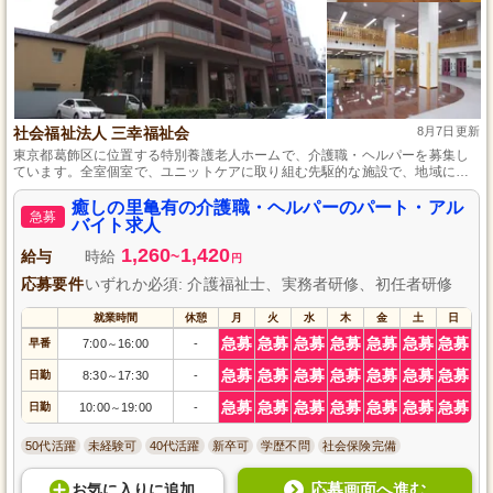
社会福祉法人 三幸福祉会
8月7日更新
東京都葛飾区に位置する特別養護老人ホームで、介護職・ヘルパーを募集し
ています。全室個室で、ユニットケアに取り組む先駆的な施設で、地域に密
着したサービスを提供しています。初任者研修修了者以上であれば、未経験
者や新卒者も歓迎し、若く活気ある職場で成長できる機会が豊富です。社会
癒しの里亀有の介護職・ヘルパーのパート・アル
急募
保険完備や各種手当支給、研修制度が整っており、働きやすい環境が整って
バイト求人
います。
1,260
1,420
給与
時給
~
円
応募要件
いずれか必須: 介護福祉士、実務者研修、初任者研修
就業時間
休憩
月
火
水
木
金
土
日
急募
急募
急募
急募
急募
急募
急募
早番
7:00
16:00
-
～
急募
急募
急募
急募
急募
急募
急募
日勤
8:30
17:30
-
～
急募
急募
急募
急募
急募
急募
急募
日勤
10:00
19:00
-
～
50代活躍
未経験可
40代活躍
新卒可
学歴不問
社会保険完備
応募画面へ進む
お気に入り
に
追加