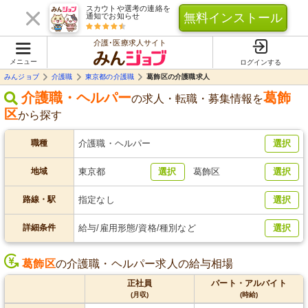
スカウトや選考の連絡を
無料インストール
通知でお知らせ
介護･医療求人サイト
メニュー
ログインする
みんジョブ
介護職
東京都の介護職
葛飾区の介護職求人
介護職・ヘルパー
葛飾
の求人・転職・募集情報を
区
から探す
職種
介護職・ヘルパー
選択
地域
東京都
選択
葛飾区
選択
路線・駅
指定なし
選択
詳細条件
給与/雇用形態/資格/種別など
選択
葛飾区
の介護職・ヘルパー求人の給与相場
正社員
パート・アルバイト
(月収)
(時給)