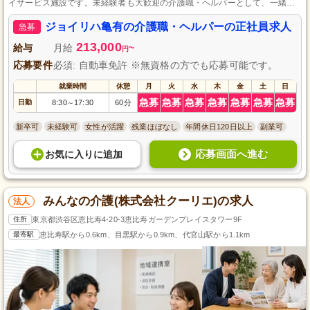
イサービス施設です。未経験者も大歓迎の介護職・ヘルパーとして、一緒に
高齢者の生活を支えませんか？入職後の研修で専門スキルを身に付けなが
ら、正社員として安定したキャリアを築けます。地域の利用者様との温かい
ジョイリハ亀有の介護職・ヘルパーの正社員求人
急募
交流を通じて、やりがいと成長を感じる毎日が待っています。あなたの情熱
を仕事に活かし、利用者様の笑顔を増やしましょう。
213,000
給与
月給
~
円
応募要件
必須: 自動車免許 ※無資格の方でも応募可能です。
就業時間
休憩
月
火
水
木
金
土
日
急募
急募
急募
急募
急募
急募
急募
日勤
8:30
17:30
60分
～
新卒可
未経験可
女性が活躍
残業ほぼなし
年間休日120日以上
副業可
応募画面へ進む
お気に入り
に
追加
みんなの介護(株式会社クーリエ)の求人
法人
住所
東京都渋谷区恵比寿4-20-3恵比寿ガーデンプレイスタワー9F
最寄駅
恵比寿駅から0.6km、目黒駅から0.9km、代官山駅から1.1km