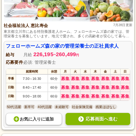
社会福祉法人 恵比寿会
7月28日更新
東京都立川市にある特別養護老人ホーム、フェローホームズ森の家では、管
理栄養士を募集しています。地元で愛され、多くの高齢者が安心して暮らせ
る施設で働いてみませんか？業界未経験の方でも安心の教育体制あり。正社
員として安定した職場環境で、社会貢献性の高い仕事を通じて成長できる機
フェローホームズ森の家の管理栄養士の正社員求人
会を提供します。専門知識を活かし、地域社会に貢献しましょう。応募をお
226,195
260,499
待ちしています。
給与
月給
~
円
応募要件
必須: 管理栄養士
就業時間
休憩
月
火
水
木
金
土
日
募集
募集
募集
募集
募集
募集
募集
早番
7:30
16:30
60分
～
募集
募集
募集
募集
募集
募集
募集
日勤
8:40
17:40
60分
～
募集
募集
募集
募集
募集
募集
募集
日勤
9:00
18:00
60分
～
50代活躍
新卒可
40代活躍
未経験可
社会保険完備
残業ほぼなし
応募画面へ進む
お気に入り
に
追加