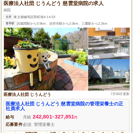
医療法人社団 じうんどう 慈雲堂病院の求人
病院
住所
東京都練馬区関町南4-14-53
最寄駅
武蔵関駅から0.9km、吉祥寺駅から2.0km、三鷹駅から2.2km
医療法人社団 じうんどう
7月30日更新
医療法人社団 じうんどう 慈雲堂病院の管理栄養士の正
社員求人
242,801
327,851
給与
月給
~
円
応募要件
必須: 管理栄養士