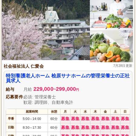
社会福祉法人 仁愛会
7月28日更新
特別養護老人ホーム 桧原サナホームの管理栄養士の正社
員求人
229,000
299,000
給与
月給
~
円
応募要件
必須: 管理栄養士
歓迎: 調理師、自動車免許
就業時間
休憩
月
火
水
木
金
土
日
募集
募集
募集
募集
募集
募集
募集
早番
5:00
14:00
60分
～
募集
募集
募集
募集
募集
募集
募集
日勤
8:30
17:30
60分
～