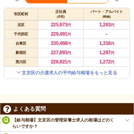
正社員
パート・アルバイト
市区町村
(月収)
(時給)
225,973
1,263
北区
円
円
229,491
-
千代田区
円
230,468
1,316
台東区
円
円
227,893
1,287
新宿区
円
円
226,921
1,272
荒川区
円
円
文京区の介護求人の平均給与相場をもっと見る
よくある質問
【給与相場】文京区の管理栄養士求人の相場はどのく
らいですか？