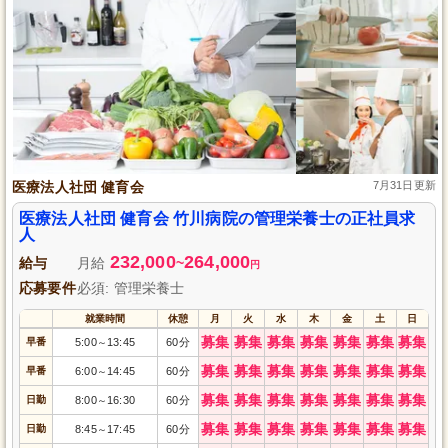
医療法人社団 健育会
7月31日更新
医療法人社団 健育会 竹川病院の管理栄養士の正社員求
人
232,000
264,000
給与
月給
~
円
応募要件
必須: 管理栄養士
就業時間
休憩
月
火
水
木
金
土
日
募集
募集
募集
募集
募集
募集
募集
早番
5:00
13:45
60分
～
募集
募集
募集
募集
募集
募集
募集
早番
6:00
14:45
60分
～
募集
募集
募集
募集
募集
募集
募集
日勤
8:00
16:30
60分
～
募集
募集
募集
募集
募集
募集
募集
日勤
8:45
17:45
60分
～