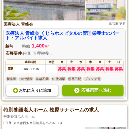
医療法人 青峰会
8月3日更新
医療法人 青峰会 くじらホスピタルの管理栄養士のパー
ト・アルバイト求人
1,400
給与
時給
~
円
応募要件
必須: 管理栄養士
就業時間
休憩
月
火
水
木
金
土
日
募集
募集
募集
募集
募集
募集
募集
日勤
9:00
17:45
-
～
新卒可
50代活躍
年齢不問
40代活躍
学歴不問
ブランク可
応募画面へ進む
お気に入り
に
追加
特別養護老人ホーム 桧原サナホームの求人
特別養護老人ホーム
住所
東京都西多摩郡檜原村小沢3791-4