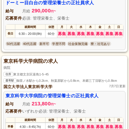
ドーミー目白台の管理栄養士の正社員求人
290,000
給与
月給
~
円
応募要件
必須: 管理栄養士、栄養士
就業時間
休憩
月
火
水
木
金
土
日
募集
募集
募集
募集
募集
募集
募集
長日
6:30
20:00(8h)
60分
～
50代活躍
40代活躍
新卒可
学歴不問
社会保険完備
寮・社宅あり
東京科学大学病院の求人
病院
住所
東京都文京区湯島1-5-45
最寄駅
御茶ノ水駅から0.2km、秋葉原駅から0.8km、本郷三丁目駅から0.8km
国立大学法人東京科学大学
7月7日更新
東京科学大学病院の管理栄養士の正社員求人
213,800
給与
月給
~
円
応募要件
いずれか必須: 管理栄養士、栄養士
就業時間
休憩
月
火
水
木
金
土
日
募集
募集
募集
募集
募集
募集
募集
早番
4:30
8:45(7h)
60分
～