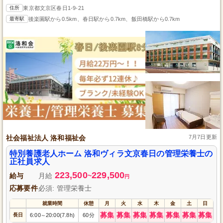
住所
東京都文京区春日1-9-21
最寄駅
後楽園駅から0.5km、春日駅から0.7km、飯田橋駅から0.7km
社会福祉法人 洛和福祉会
7月7日更新
特別養護老人ホーム 洛和ヴィラ文京春日の管理栄養士の
正社員求人
223,500
229,500
給与
月給
~
円
応募要件
必須: 管理栄養士
就業時間
休憩
月
火
水
木
金
土
日
募集
募集
募集
募集
募集
募集
募集
長日
6:00
20:00(7.8h)
60分
～