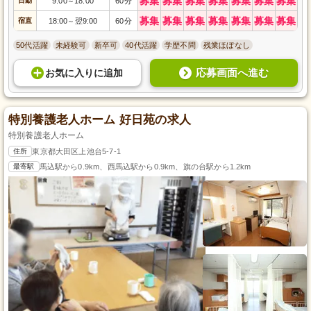
募集
募集
募集
募集
募集
募集
募集
日勤
9:00
18:00
60分
～
募集
募集
募集
募集
募集
募集
募集
宿直
18:00
翌9:00
60分
～
50代活躍
未経験可
新卒可
40代活躍
学歴不問
残業ほぼなし
応募画面へ進む
お気に入り
に
追加
特別養護老人ホーム 好日苑の求人
特別養護老人ホーム
住所
東京都大田区上池台5-7-1
最寄駅
馬込駅から0.9km、西馬込駅から0.9km、旗の台駅から1.2km