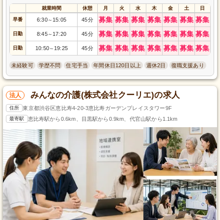
就業時間
休憩
月
火
水
木
金
土
日
募集
募集
募集
募集
募集
募集
募集
早番
6:30
15:05
45分
～
募集
募集
募集
募集
募集
募集
募集
日勤
8:45
17:20
45分
～
募集
募集
募集
募集
募集
募集
募集
日勤
10:50
19:25
45分
～
未経験可
学歴不問
住宅手当
年間休日120日以上
週休2日
復職支援あり
みんなの介護(株式会社クーリエ)の求人
法人
住所
東京都渋谷区恵比寿4-20-3恵比寿ガーデンプレイスタワー9F
最寄駅
恵比寿駅から0.6km、目黒駅から0.9km、代官山駅から1.1km