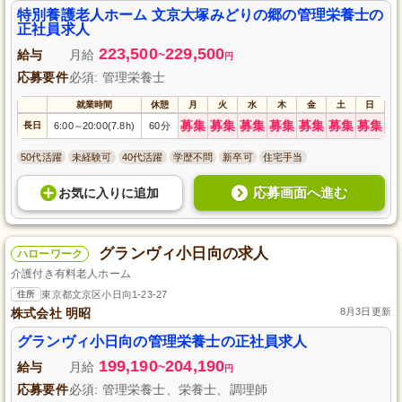
特別養護老人ホーム 文京大塚みどりの郷の管理栄養士の
正社員求人
223,500
229,500
給与
月給
~
円
応募要件
必須: 管理栄養士
就業時間
休憩
月
火
水
木
金
土
日
募集
募集
募集
募集
募集
募集
募集
長日
6:00
20:00(7.8h)
60分
～
50代活躍
未経験可
40代活躍
学歴不問
新卒可
住宅手当
応募画面へ進む
お気に入り
に
追加
グランヴィ小日向の求人
ハローワーク
介護付き有料老人ホーム
住所
東京都文京区小日向1-23-27
株式会社 明昭
8月3日更新
グランヴィ小日向の管理栄養士の正社員求人
199,190
204,190
給与
月給
~
円
応募要件
必須: 管理栄養士、栄養士、調理師