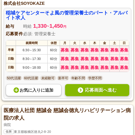
株式会社SOYOKAZE
稲城ケアセンターそよ風の管理栄養士のパート・アルバ
イト求人
1,330
1,450
給与
時給
~
円
応募要件
必須: 管理栄養士
就業時間
休憩
月
火
水
木
金
土
日
募集
募集
募集
募集
募集
募集
募集
早番
6:30
15:30
60分
～
募集
募集
募集
募集
募集
募集
募集
日勤
8:30
17:30
60分
～
募集
募集
募集
募集
募集
募集
募集
日勤
9:00
18:00
60分
～
50代活躍
60代活躍
未経験可
新卒可
年齢不問
学歴不問
応募画面へ進む
お気に入り
に
追加
医療法人社団 慈誠会 慈誠会徳丸リハビリテーション病
院の求人
病院
住所
東京都板橋区徳丸2-8-20