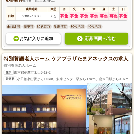
就業時間
休憩
月
火
水
木
金
土
日
募集
募集
募集
募集
募集
募集
募集
日勤
9:00
18:00
60分
～
未経験可
新卒可
60代活躍
学歴不問
50代活躍
40代活躍
応募画面へ進む
お気に入り
に
追加
特別養護老人ホーム ケアプラザたまアネックスの求人
特別養護老人ホーム
住所
東京都多摩市永山3-12-2
最寄駅
小田急永山駅から1.0km、多摩センター駅から1.9km、唐木田駅から3.0km