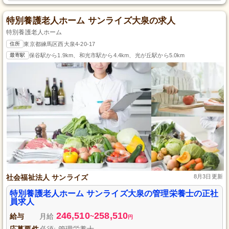
特別養護老人ホーム サンライズ大泉の求人
特別養護老人ホーム
住所
東京都練馬区西大泉4-20-17
最寄駅
保谷駅から1.9km、和光市駅から4.4km、光が丘駅から5.0km
社会福祉法人 サンライズ
8月3日更新
特別養護老人ホーム サンライズ大泉の管理栄養士の正社
員求人
246,510
258,510
給与
月給
~
円
応募要件
必須: 管理栄養士