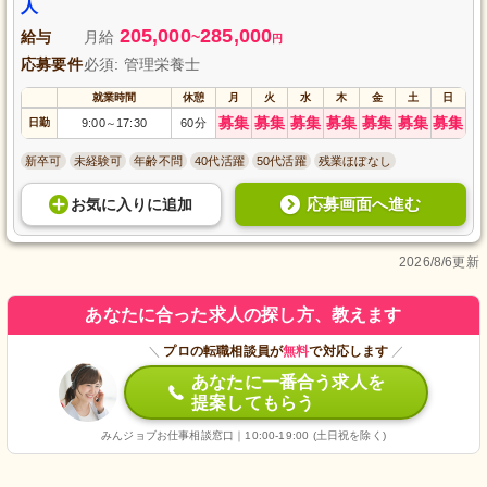
人
205,000
285,000
給与
月給
~
円
応募要件
必須: 管理栄養士
就業時間
休憩
月
火
水
木
金
土
日
募集
募集
募集
募集
募集
募集
募集
日勤
9:00
17:30
60分
～
新卒可
未経験可
年齢不問
40代活躍
50代活躍
残業ほぼなし
応募画面へ進む
お気に入り
に
追加
2026/8/6更新
あなたに合った求人の探し方、教えます
＼
プロの転職相談員が
無料
で対応します
／
あなたに一番合う求人を
提案してもらう
みんジョブお仕事相談窓口｜10:00-19:00 (土日祝を除く)