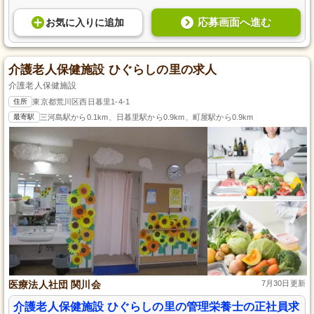
応募画面へ進む
お気に入り
に
追加
介護老人保健施設 ひぐらしの里の求人
介護老人保健施設
住所
東京都荒川区西日暮里1-4-1
最寄駅
三河島駅から0.1km、日暮里駅から0.9km、町屋駅から0.9km
医療法人社団 関川会
7月30日更新
介護老人保健施設 ひぐらしの里の管理栄養士の正社員求