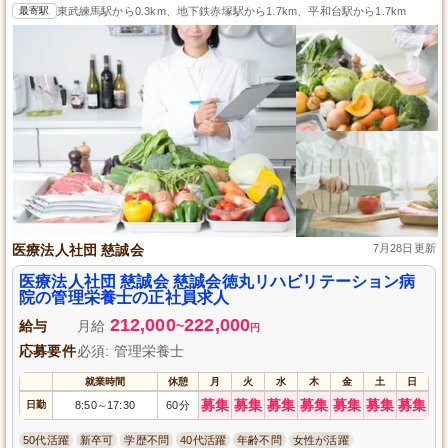
最寄駅
東武練馬駅から0.3km、地下鉄赤塚駅から1.7km、平和台駅から1.7km
医療法人社団 慈誠会
7月28日更新
医療法人社団 慈誠会 慈誠会徳丸リハビリテーション病
院の管理栄養士の正社員求人
212,000
222,000
給与
月給
~
円
応募要件
必須: 管理栄養士
就業時間
休憩
月
火
水
木
金
土
日
募集
募集
募集
募集
募集
募集
募集
日勤
8:50
17:30
60分
～
50代活躍
新卒可
学歴不問
40代活躍
年齢不問
女性が活躍