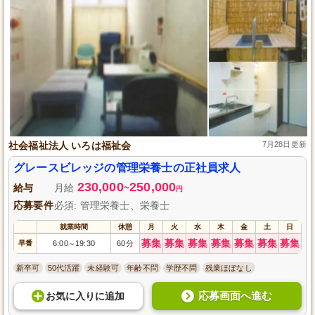
社会福祉法人 いろは福祉会
7月28日更新
グレースビレッジの管理栄養士の正社員求人
230,000
250,000
給与
月給
~
円
応募要件
必須: 管理栄養士、栄養士
就業時間
休憩
月
火
水
木
金
土
日
募集
募集
募集
募集
募集
募集
募集
早番
6:00
19:30
60分
～
新卒可
50代活躍
未経験可
年齢不問
学歴不問
残業ほぼなし
応募画面へ進む
お気に入り
に
追加