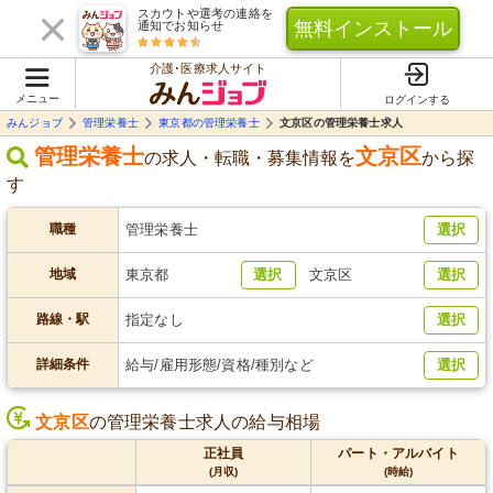
スカウトや選考の連絡を
無料インストール
通知でお知らせ
介護･医療求人サイト
メニュー
ログインする
みんジョブ
管理栄養士
東京都の管理栄養士
文京区の管理栄養士求人
管理栄養士
文京区
の求人・転職・募集情報を
から探
す
職種
管理栄養士
選択
地域
東京都
選択
文京区
選択
路線・駅
指定なし
選択
詳細条件
給与/雇用形態/資格/種別など
選択
文京区
の管理栄養士求人の給与相場
正社員
パート・アルバイト
(月収)
(時給)