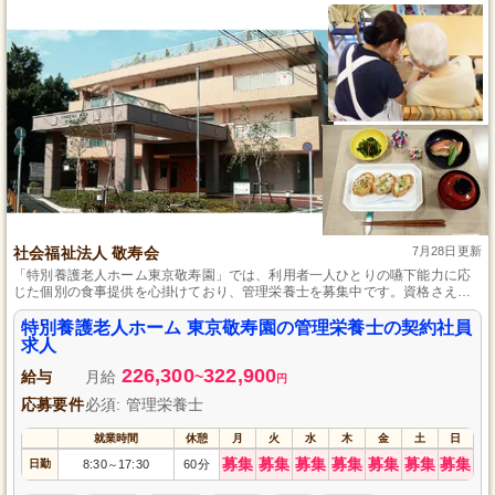
社会福祉法人 敬寿会
7月28日更新
「特別養護老人ホーム東京敬寿園」では、利用者一人ひとりの嚥下能力に応
じた個別の食事提供を心掛けており、管理栄養士を募集中です。資格さえあ
れば経験は不問で、子育てを支援する制度も整っているので、安心して働け
る職場環境を提供します。
特別養護老人ホーム 東京敬寿園の管理栄養士の契約社員
求人
226,300
322,900
給与
月給
~
円
応募要件
必須: 管理栄養士
就業時間
休憩
月
火
水
木
金
土
日
募集
募集
募集
募集
募集
募集
募集
日勤
8:30
17:30
60分
～