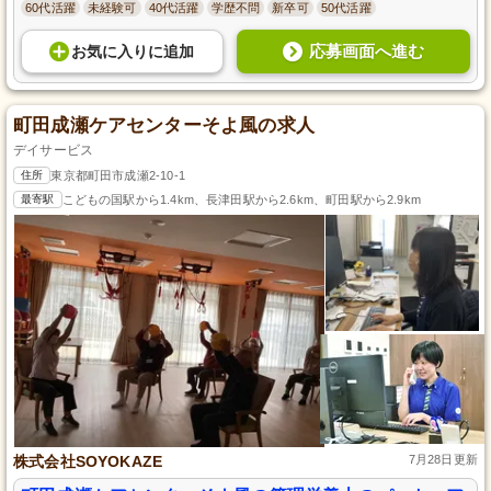
60代活躍
未経験可
40代活躍
学歴不問
新卒可
50代活躍
応募画面へ進む
お気に入り
に
追加
町田成瀬ケアセンターそよ風の求人
デイサービス
住所
東京都町田市成瀬2-10-1
最寄駅
こどもの国駅から1.4km、長津田駅から2.6km、町田駅から2.9km
株式会社SOYOKAZE
7月28日更新