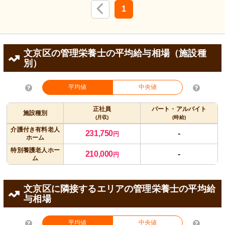
1
文京区の管理栄養士の平均給与相場（施設種
別）
平均値
中央値
正社員
パート・アルバイト
施設種別
(月収)
(時給)
介護付き有料老人
231,750
-
円
ホーム
特別養護老人ホー
210,000
-
円
ム
文京区に隣接するエリアの管理栄養士の平均給
与相場
平均値
中央値