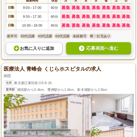
就業時間
休憩
月
火
水
木
金
土
日
募集
募集
募集
募集
募集
募集
募集
日勤
9:00
17:00
60分
～
募集
募集
募集
募集
募集
募集
募集
日勤
9:30
17:30
60分
～
募集
募集
募集
募集
募集
募集
募集
日勤
10:00
18:00
60分
～
新卒可
50代活躍
40代活躍
60代活躍
未経験可
寮・社宅あり
応募画面へ進む
お気に入り
に
追加
医療法人 青峰会 くじらホスピタルの求人
病院
住所
東京都江東区枝川3-8-25
最寄駅
潮見駅から0.4km、豊洲駅から1.6km、新木場駅から2.0km