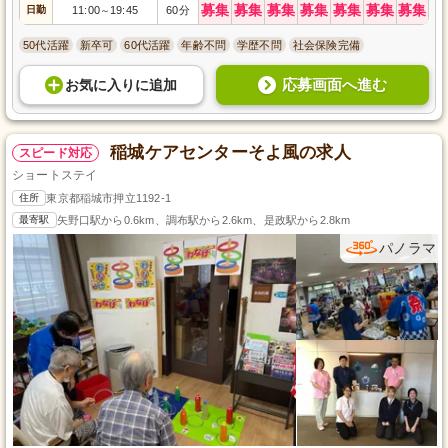
募集
募集
募集
募集
募集
募集
募集
日勤
11:00
19:45
60分
～
50代活躍
新卒可
60代活躍
年齢不問
学歴不問
社会保険完備
応募画面へ進む
お気に入り
に
追加
稲城ケアセンターそよ風の求人
スピード対応
ショートステイ
住所
東京都稲城市押立1192-1
最寄駅
矢野口駅から0.6km、調布駅から2.6km、是政駅から2.8km
パノラマ