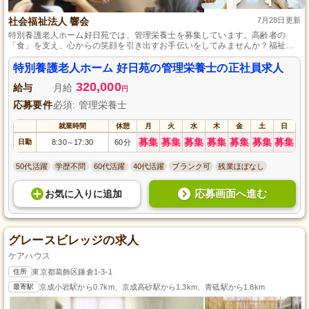
社会福祉法人 響会
7月28日更新
特別養護老人ホーム好日苑では、管理栄養士を募集しています。高齢者の
「食」を支え、心からの笑顔を引き出すお手伝いをしてみませんか？福祉施
設や病院、給食会社での経験を活かし、専門知識を深める教育や研修も充
実。心温まる職場環境で、一緒に成長しましょう。このチャンスを活かし
特別養護老人ホーム 好日苑の管理栄養士の正社員求人
て、あなたのキャリアを前進させませんか？
320,000
給与
月給
円
応募要件
必須: 管理栄養士
就業時間
休憩
月
火
水
木
金
土
日
募集
募集
募集
募集
募集
募集
募集
日勤
8:30
17:30
60分
～
50代活躍
学歴不問
60代活躍
40代活躍
ブランク可
残業ほぼなし
応募画面へ進む
お気に入り
に
追加
グレースビレッジの求人
ケアハウス
住所
東京都葛飾区鎌倉1-3-1
最寄駅
京成小岩駅から0.7km、京成高砂駅から1.3km、青砥駅から1.8km