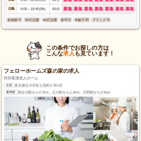
募集
募集
募集
募集
募集
募集
募集
日勤
9:00
18:45(8h)
60分
～
未経験可
50代活躍
40代活躍
新卒可
年齢不問
ブランク可
この条件でお探しの方は
こんな
求人
も見ています！
フェローホームズ森の家の求人
特別養護老人ホーム
住所
東京都立川市富士見町2-36-43
最寄駅
西立川駅から0.7km、立川駅から1.3km、日野駅から2.6km