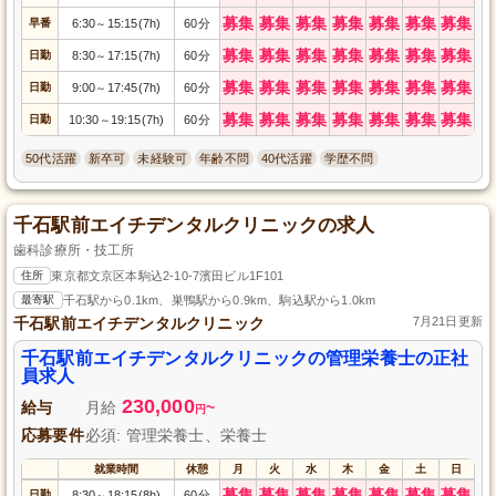
募集
募集
募集
募集
募集
募集
募集
早番
6:30
15:15(7h)
60分
～
募集
募集
募集
募集
募集
募集
募集
日勤
8:30
17:15(7h)
60分
～
募集
募集
募集
募集
募集
募集
募集
日勤
9:00
17:45(7h)
60分
～
募集
募集
募集
募集
募集
募集
募集
日勤
10:30
19:15(7h)
60分
～
50代活躍
新卒可
未経験可
年齢不問
40代活躍
学歴不問
千石駅前エイチデンタルクリニックの求人
歯科診療所・技工所
住所
東京都文京区本駒込2-10-7濱田ビル1F101
最寄駅
千石駅から0.1km、巣鴨駅から0.9km、駒込駅から1.0km
千石駅前エイチデンタルクリニック
7月21日更新
千石駅前エイチデンタルクリニックの管理栄養士の正社
員求人
230,000
給与
月給
~
円
応募要件
必須: 管理栄養士、栄養士
就業時間
休憩
月
火
水
木
金
土
日
募集
募集
募集
募集
募集
募集
募集
日勤
8:30
18:15(8h)
60分
～