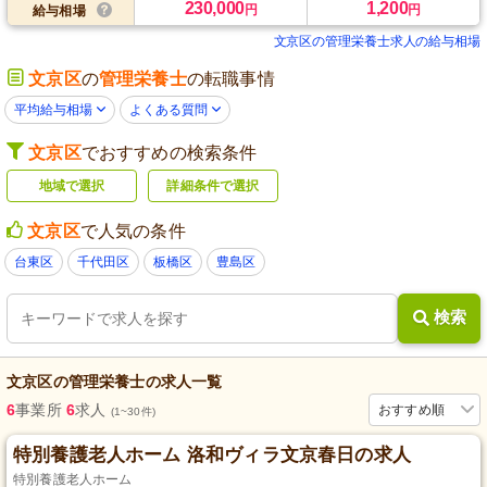
230,000
1,200
円
円
給与相場
文京区の管理栄養士求人の給与相場
文京区
の
管理栄養士
の転職事情
平均給与相場
よくある質問
文京区
でおすすめの検索条件
地域で選択
詳細条件で選択
文京区
で人気の条件
台東区
千代田区
板橋区
豊島区
検索
文京区
の
管理栄養士
の求人一覧
6
事業所
6
求人
おすすめ順
(1~30件)
特別養護老人ホーム 洛和ヴィラ文京春日の求人
特別養護老人ホーム