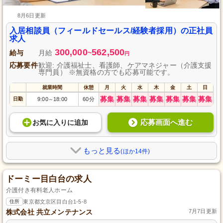
8月6日更新
入居相談員（フィールドセールス/経験者採用）の正社員
求人
300,000
562,500
給与
月給
~
円
応募要件
歓迎: 介護福祉士、看護師、ケアマネジャー（介護支援
専門員） ※無資格の方でも応募可能です。
就業時間
休憩
月
火
水
木
金
土
日
募集
募集
募集
募集
募集
募集
募集
日勤
9:00
18:00
60分
～
応募画面へ進む
お気に入り
に
追加
もっと見る
(ほか14件)
ドーミー目白台の求人
介護付き有料老人ホーム
住所
東京都文京区目白台1-5-8
株式会社 共立メンテナンス
7月7日更新