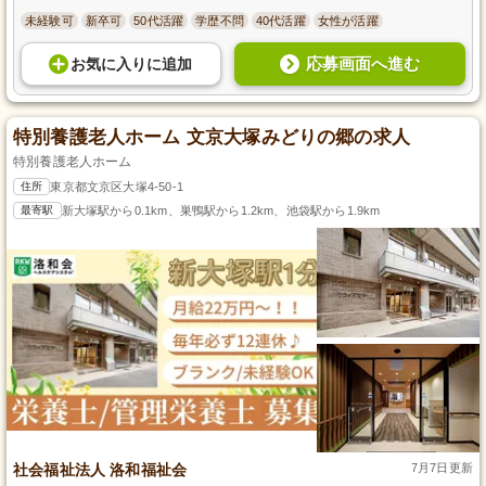
未経験可
新卒可
50代活躍
学歴不問
40代活躍
女性が活躍
応募画面へ進む
お気に入り
に
追加
特別養護老人ホーム 文京大塚みどりの郷の求人
特別養護老人ホーム
住所
東京都文京区大塚4-50-1
最寄駅
新大塚駅から0.1km、巣鴨駅から1.2km、池袋駅から1.9km
社会福祉法人 洛和福祉会
7月7日更新