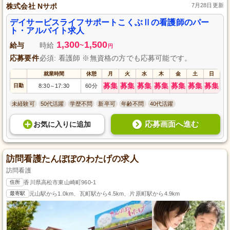
株式会社 Nサポ
7月28日更新
デイサービスライフサポートこくぶⅡの看護師のパー
ト・アルバイト求人
1,300
1,500
給与
時給
~
円
応募要件
必須: 看護師 ※無資格の方でも応募可能です。
就業時間
休憩
月
火
水
木
金
土
日
募集
募集
募集
募集
募集
募集
募集
日勤
8:30
17:30
60分
～
未経験可
50代活躍
学歴不問
新卒可
年齢不問
40代活躍
応募画面へ進む
お気に入り
に
追加
訪問看護たんぽぽのわたげの求人
訪問看護
住所
香川県高松市東山崎町960-1
最寄駅
元山駅から1.0km、瓦町駅から4.5km、片原町駅から4.9km