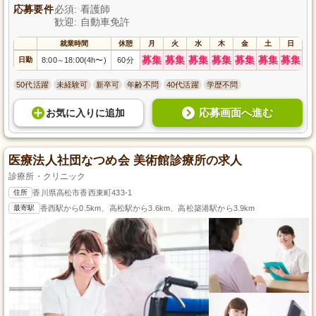
応募要件
必須: 看護師
歓迎: 自動車免許
就業時間
休憩
月
火
水
木
金
土
日
募集
募集
募集
募集
募集
募集
募集
日勤
8:00
18:00(4h〜)
60分
～
50代活躍
未経験可
新卒可
年齢不問
40代活躍
学歴不問
応募画面へ進む
お気に入り
に
追加
医療法人社団なつめ会 美術館診療所の求人
診療所・クリニック
住所
香川県高松市香西東町433-1
最寄駅
香西駅から0.5km、高松駅から3.6km、高松築港駅から3.9km