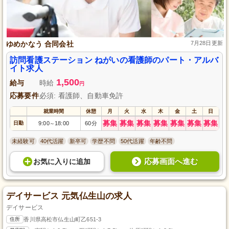
ゆめかなう 合同会社
7月28日更新
訪問看護ステーション ねがいの看護師のパート・アルバ
イト求人
1,500
給与
時給
円
応募要件
必須: 看護師、自動車免許
就業時間
休憩
月
火
水
木
金
土
日
募集
募集
募集
募集
募集
募集
募集
日勤
9:00
18:00
60分
～
未経験可
40代活躍
新卒可
学歴不問
50代活躍
年齢不問
応募画面へ進む
お気に入り
に
追加
デイサービス 元気仏生山の求人
デイサービス
住所
香川県高松市仏生山町乙651-3