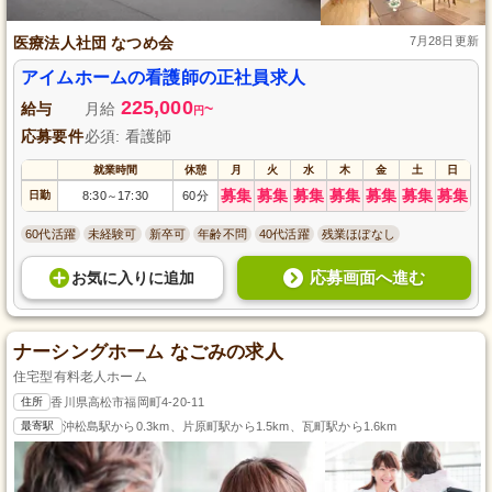
医療法人社団 なつめ会
7月28日更新
アイムホームの看護師の正社員求人
225,000
給与
月給
~
円
応募要件
必須: 看護師
就業時間
休憩
月
火
水
木
金
土
日
募集
募集
募集
募集
募集
募集
募集
日勤
8:30
17:30
60分
～
60代活躍
未経験可
新卒可
年齢不問
40代活躍
残業ほぼなし
応募画面へ進む
お気に入り
に
追加
ナーシングホーム なごみの求人
住宅型有料老人ホーム
住所
香川県高松市福岡町4-20-11
最寄駅
沖松島駅から0.3km、片原町駅から1.5km、瓦町駅から1.6km