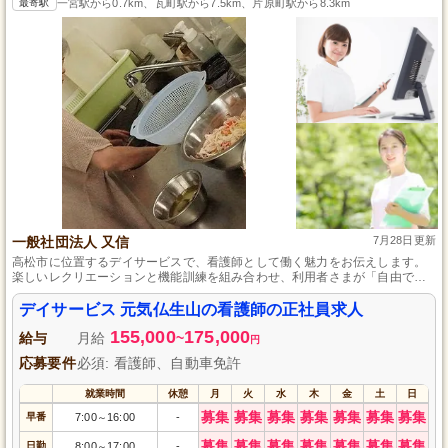
最寄駅
一宮駅から0.7km、瓦町駅から7.5km、片原町駅から8.3km
一般社団法人 又信
7月28日更新
高松市に位置するデイサービスで、看護師として働く魅力をお伝えします。
楽しいレクリエーションと機能訓練を組み合わせ、利用者さまが「自由で、
楽しく、自分らしい」生活を支援します。資格を持つ方なら経験不問で、多
様な手当やボーナス、ワークライフバランスを重視しており、家庭と仕事の
デイサービス 元気仏生山の看護師の正社員求人
両立もしやすい環境です。
155,000
175,000
給与
月給
~
円
応募要件
必須: 看護師、自動車免許
就業時間
休憩
月
火
水
木
金
土
日
募集
募集
募集
募集
募集
募集
募集
早番
7:00
16:00
-
～
募集
募集
募集
募集
募集
募集
募集
日勤
8:00
17:00
-
～