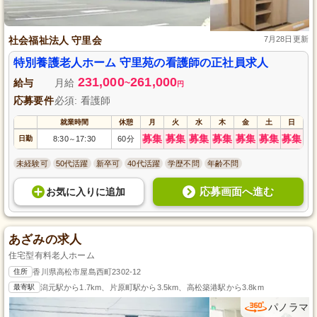
社会福祉法人 守里会
7月28日更新
特別養護老人ホーム 守里苑の看護師の正社員求人
231,000
261,000
給与
月給
~
円
応募要件
必須: 看護師
就業時間
休憩
月
火
水
木
金
土
日
募集
募集
募集
募集
募集
募集
募集
日勤
8:30
17:30
60分
～
未経験可
50代活躍
新卒可
40代活躍
学歴不問
年齢不問
応募画面へ進む
お気に入り
に
追加
あざみの求人
住宅型有料老人ホーム
住所
香川県高松市屋島西町2302-12
最寄駅
潟元駅から1.7km、片原町駅から3.5km、高松築港駅から3.8km
パノラマ