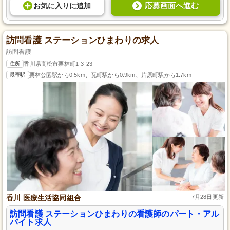
応募画面へ進む
お気に入り
に
追加
訪問看護 ステーションひまわりの求人
訪問看護
住所
香川県高松市栗林町1-3-23
最寄駅
栗林公園駅から0.5km、瓦町駅から0.9km、片原町駅から1.7km
香川 医療生活協同組合
7月28日更新
訪問看護 ステーションひまわりの看護師のパート・アル
バイト求人