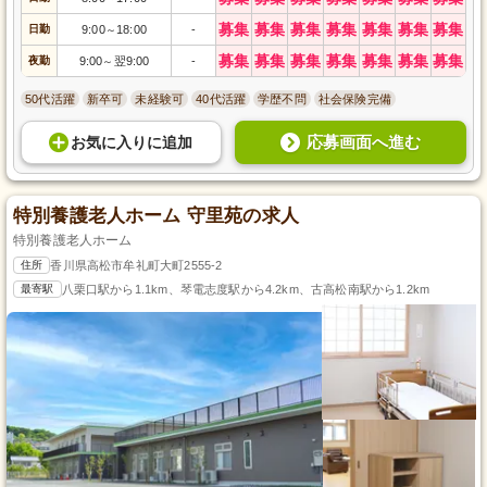
募集
募集
募集
募集
募集
募集
募集
日勤
9:00
18:00
-
～
募集
募集
募集
募集
募集
募集
募集
夜勤
9:00
翌9:00
-
～
50代活躍
新卒可
未経験可
40代活躍
学歴不問
社会保険完備
応募画面へ進む
お気に入り
に
追加
特別養護老人ホーム 守里苑の求人
特別養護老人ホーム
住所
香川県高松市牟礼町大町2555-2
最寄駅
八栗口駅から1.1km、琴電志度駅から4.2km、古高松南駅から1.2km