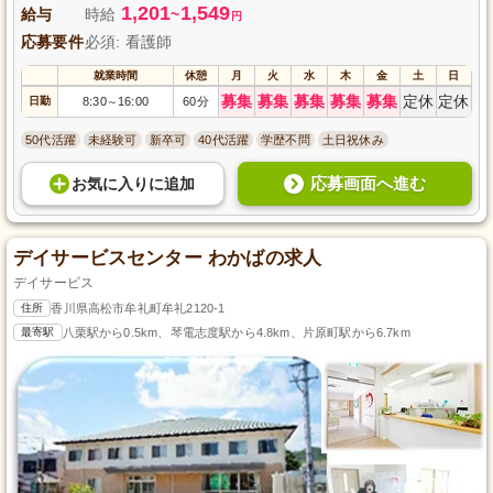
1,201
1,549
給与
時給
~
円
応募要件
必須: 看護師
就業時間
休憩
月
火
水
木
金
土
日
募集
募集
募集
募集
募集
定休
定休
日勤
8:30
16:00
60分
～
50代活躍
未経験可
新卒可
40代活躍
学歴不問
土日祝休み
応募画面へ進む
お気に入り
に
追加
デイサービスセンター わかばの求人
デイサービス
住所
香川県高松市牟礼町牟礼2120-1
最寄駅
八栗駅から0.5km、琴電志度駅から4.8km、片原町駅から6.7km