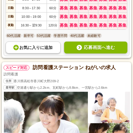
募集
募集
募集
募集
募集
募集
募集
日勤
8:30
17:30
60分
～
募集
募集
募集
募集
募集
募集
募集
日勤
10:00
19:00
60分
～
募集
募集
募集
募集
募集
募集
募集
夜勤
16:30
翌9:30
120分
～
60代活躍
新卒可
50代活躍
学歴不問
40代活躍
未経験可
応募画面へ進む
お気に入り
に
追加
訪問看護ステーション ねがいの求人
スピード対応
訪問看護
住所
香川県高松市香川町大野209-2
最寄駅
空港通り駅から2.2km、瓦町駅から8.8km、一宮駅から2.6km