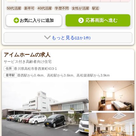
50代活躍
新卒可
40代活躍
学歴不問
女性が活躍
駅近
応募画面へ進む
お気に入り
に
追加
もっと見る
(ほか1件)
アイムホームの求人
サービス付き高齢者向け住宅
住所
香川県高松市香西東町433-1
最寄駅
香西駅から0.4km、高松駅から3.6km、高松築港駅から3.9km