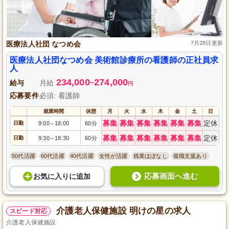
医療法人社団 なつめ会
7月28日更新
医療法人社団なつめ会 美術館診療所の看護師の正社員求
人
234,000
274,000
給与
月給
~
円
応募要件
必須: 看護師
就業時間
休憩
月
火
水
木
金
土
日
募集
募集
募集
募集
募集
募集
定休
日勤
9:00
18:00
60分
～
募集
募集
募集
募集
募集
募集
定休
日勤
9:30
18:30
60分
～
50代活躍
60代活躍
40代活躍
女性が活躍
残業ほぼなし
復職支援あり
応募画面へ進む
お気に入り
に
追加
介護老人保健施設 明けの星の求人
スピード対応
介護老人保健施設