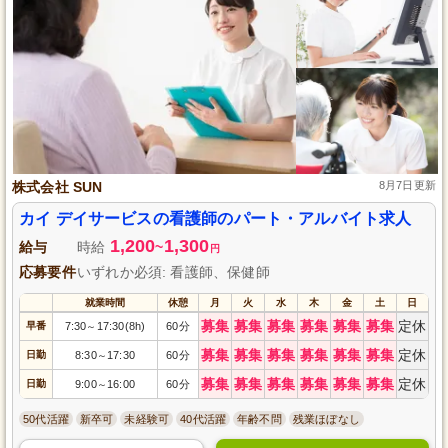
株式会社 SUN
8月7日更新
カイ デイサービスの看護師のパート・アルバイト求人
1,200
1,300
給与
時給
~
円
応募要件
いずれか必須: 看護師、保健師
就業時間
休憩
月
火
水
木
金
土
日
募集
募集
募集
募集
募集
募集
定休
早番
7:30
17:30(8h)
60分
～
募集
募集
募集
募集
募集
募集
定休
日勤
8:30
17:30
60分
～
募集
募集
募集
募集
募集
募集
定休
日勤
9:00
16:00
60分
～
50代活躍
新卒可
未経験可
40代活躍
年齢不問
残業ほぼなし