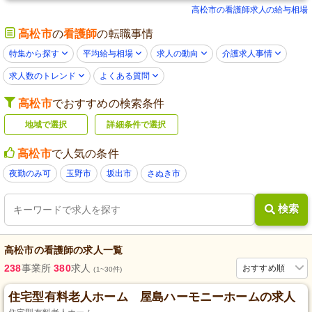
高松市の看護師求人の給与相場
高松市
の
看護師
の転職事情
特集から探す
平均給与相場
求人の動向
介護求人事情
求人数のトレンド
よくある質問
高松市
でおすすめの検索条件
地域で選択
詳細条件で選択
高松市
で人気の条件
夜勤のみ可
玉野市
坂出市
さぬき市
検索
高松市
の
看護師
の求人一覧
238
事業所
380
求人
おすすめ順
(1~30件)
住宅型有料老人ホーム 屋島ハーモニーホームの求人