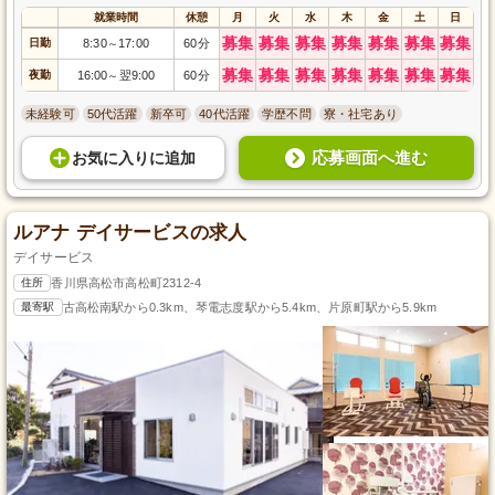
就業時間
休憩
月
火
水
木
金
土
日
募集
募集
募集
募集
募集
募集
募集
日勤
8:30
17:00
60分
～
募集
募集
募集
募集
募集
募集
募集
夜勤
16:00
翌9:00
60分
～
未経験可
50代活躍
新卒可
40代活躍
学歴不問
寮・社宅あり
応募画面へ進む
お気に入り
に
追加
ルアナ デイサービスの求人
デイサービス
住所
香川県高松市高松町2312-4
最寄駅
古高松南駅から0.3km、琴電志度駅から5.4km、片原町駅から5.9km