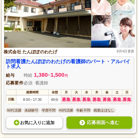
株式会社 たんぽぽのわたげ
8月4日更新
訪問看護たんぽぽのわたげの看護師のパート・アルバイ
ト求人
1,380
1,500
給与
時給
~
円
応募要件
必須: 看護師
就業時間
休憩
月
火
水
木
金
土
日
募集
募集
募集
募集
募集
募集
募集
日勤
8:30
17:30
60分
～
50代活躍
未経験可
学歴不問
40代活躍
年齢不問
残業ほぼなし
応募画面へ進む
お気に入り
に
追加