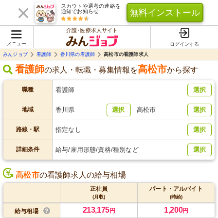
スカウトや選考の連絡を
無料インストール
通知でお知らせ
介護･医療求人サイト
メニュー
ログインする
みんジョブ
看護師
香川県の看護師
高松市の看護師求人
看護師
高松市
の求人・転職・募集情報を
から探す
職種
看護師
選択
地域
香川県
選択
高松市
選択
路線・駅
指定なし
選択
詳細条件
給与/雇用形態/資格/種別など
選択
高松市
の看護師求人の給与相場
正社員
パート・アルバイト
(月収)
(時給)
213,175
1,200
円
円
給与相場