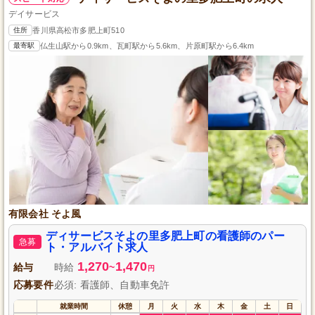
デイサービス
住所
香川県高松市多肥上町510
最寄駅
仏生山駅から0.9km、瓦町駅から5.6km、片原町駅から6.4km
有限会社 そよ風
ディサービスそよの里多肥上町の看護師のパー
急募
ト・アルバイト求人
1,270
1,470
給与
時給
~
円
応募要件
必須: 看護師、自動車免許
就業時間
休憩
月
火
水
木
金
土
日