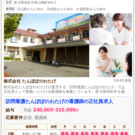
住所
香川県高松市東山崎町960-1
最寄駅
元山駅から1.0km、瓦町駅から4.5km、片原町駅から4.9km
株式会社 たんぽぽのわたげ
8月4日更新
株式会社たんぽぽのわたげが運営する「訪問看護たんぽぽのわたげ」では、
正社員として勤務いただける看護師を募集しています。香川県高松市を拠点
に、患者さま一人ひとりに寄り添ったケアを提供するやりがいのある仕事で
す。未経験者も歓迎し、サポート体制を整えています。健康で幸せな日常を
訪問看護たんぽぽのわたげの看護師の正社員求人
支えるチームの一員として活躍しませんか？詳細はお気軽にお問い合わせく
240,000
310,000
ださい。
給与
月給
~
円
応募要件
必須: 看護師
就業時間
休憩
月
火
水
木
金
土
日
募集
募集
募集
募集
募集
募集
募集
日勤
8:30
17:30
60分
～