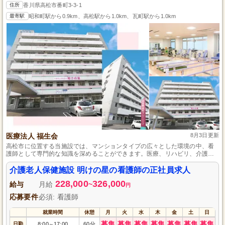
住所
香川県高松市番町3-3-1
最寄駅
昭和町駅から0.9km、高松駅から1.0km、瓦町駅から1.0km
医療法人 福生会
8月3日更新
高松市に位置する当施設では、マンションタイプの広々とした環境の中、看
護師として専門的な知識を深めることができます。医療、リハビリ、介護の
各有資格者と協力し、利用者さまに安心の介助や看護を提供しています。未
経験やブランクがある方も、当直手当の高さや退職金制度など、安心して長
介護老人保健施設 明けの星の看護師の正社員求人
く働ける体制を整えております。やりがいのある職場で一緒に成長しません
228,000
326,000
か。
給与
月給
~
円
応募要件
必須: 看護師
就業時間
休憩
月
火
水
木
金
土
日
募集
募集
募集
募集
募集
募集
募集
日勤
8:00
17:00
60分
～