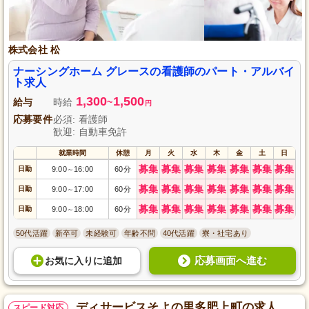
株式会社 松
ナーシングホーム グレースの看護師のパート・アルバイ
ト求人
1,300
1,500
給与
時給
~
円
応募要件
必須: 看護師
歓迎: 自動車免許
就業時間
休憩
月
火
水
木
金
土
日
募集
募集
募集
募集
募集
募集
募集
日勤
9:00
16:00
60分
～
募集
募集
募集
募集
募集
募集
募集
日勤
9:00
17:00
60分
～
募集
募集
募集
募集
募集
募集
募集
日勤
9:00
18:00
60分
～
50代活躍
新卒可
未経験可
年齢不問
40代活躍
寮・社宅あり
応募画面へ進む
お気に入り
に
追加
ディサービスそよの里多肥上町の求人
スピード対応