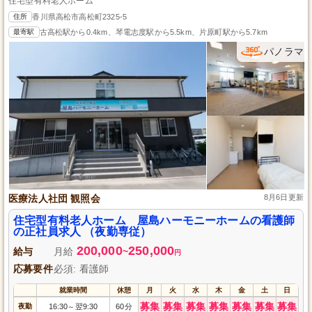
住宅型有料老人ホーム
住所
香川県高松市高松町2325-5
最寄駅
古高松駅から0.4km、琴電志度駅から5.5km、片原町駅から5.7km
パノラマ
医療法人社団 観照会
8月6日更新
住宅型有料老人ホーム 屋島ハーモニーホームの看護師
の正社員求人 （夜勤専従）
200,000
250,000
給与
月給
~
円
応募要件
必須: 看護師
就業時間
休憩
月
火
水
木
金
土
日
募集
募集
募集
募集
募集
募集
募集
夜勤
16:30
翌9:30
60分
～