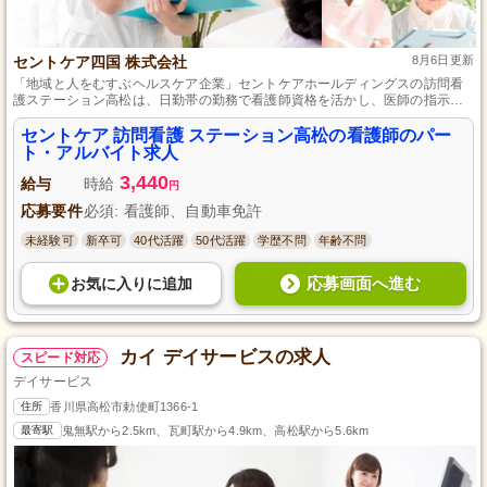
セントケア四国 株式会社
8月6日更新
「地域と人をむすぶヘルスケア企業」セントケアホールディングスの訪問看
護ステーション高松は、日勤帯の勤務で看護師資格を活かし、医師の指示に
基づいた医療処置やご家族への介護指導をする看護師を募集しています。初
めての方や、パート・アルバイト希望の方も歓迎で、業務は先輩スタッフの
セントケア 訪問看護 ステーション高松の看護師のパー
サポートと業務支援システムの導入により、スムーズに担当いただけます。
ト・アルバイト求人
3,440
給与
時給
円
応募要件
必須: 看護師、自動車免許
未経験可
新卒可
40代活躍
50代活躍
学歴不問
年齢不問
応募画面へ進む
お気に入り
に
追加
カイ デイサービスの求人
スピード対応
デイサービス
住所
香川県高松市勅使町1366-1
最寄駅
鬼無駅から2.5km、瓦町駅から4.9km、高松駅から5.6km