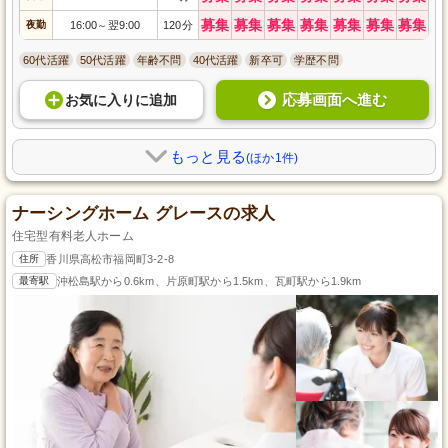
募集
募集
募集
募集
募集
募集
募集
夜勤
16:00
翌9:00
120分
～
60代活躍
50代活躍
年齢不問
40代活躍
新卒可
学歴不問
応募画面へ進む
お気に入り
に
追加
もっと見る
(ほか1件)
ナーシングホーム グレースの求人
住宅型有料老人ホーム
住所
香川県高松市福岡町3-2-8
最寄駅
沖松島駅から0.6km、片原町駅から1.5km、瓦町駅から1.9km