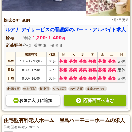
株式会社 SUN
8月3日更新
ルアナ デイサービスの看護師のパート・アルバイト求人
1,200
1,400
給与
時給
~
円
応募要件
必須: 看護師、保健師
就業時間
休憩
月
火
水
木
金
土
日
募集
募集
募集
募集
募集
募集
定休
早番
7:30
17:30(8h)
60分
～
募集
募集
募集
募集
募集
募集
定休
日勤
8:30
17:30
60分
～
募集
募集
募集
募集
募集
募集
定休
日勤
9:00
16:00
60分
～
未経験可
年齢不問
新卒可
50代活躍
40代活躍
残業ほぼなし
応募画面へ進む
お気に入り
に
追加
住宅型有料老人ホーム 屋島ハーモニーホームの求人
住宅型有料老人ホーム