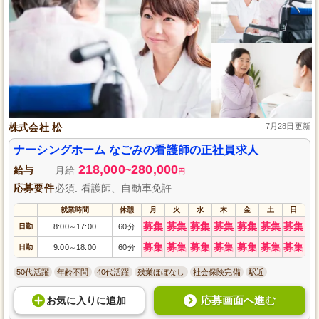
株式会社 松
7月28日更新
ナーシングホーム なごみの看護師の正社員求人
218,000
280,000
給与
月給
~
円
応募要件
必須: 看護師、自動車免許
就業時間
休憩
月
火
水
木
金
土
日
募集
募集
募集
募集
募集
募集
募集
日勤
8:00
17:00
60分
～
募集
募集
募集
募集
募集
募集
募集
日勤
9:00
18:00
60分
～
50代活躍
年齢不問
40代活躍
残業ほぼなし
社会保険完備
駅近
応募画面へ進む
お気に入り
に
追加