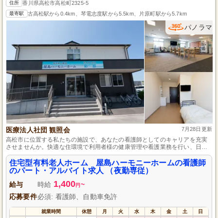
住所
香川県高松市高松町2325-5
最寄駅
古高松駅から0.4km、琴電志度駅から5.5km、片原町駅から5.7km
パノラマ
医療法人社団 観照会
7月28日更新
高松市に位置する私たちの施設で、あなたの看護師としてのキャリアを充実
させませんか。快適な住環境で利用者様の健康管理や看護業務を行い、日々
の感謝とやりがいを感じながら働けます。未経験者でも安心の研修体系とサ
ポートが整っており、ライフスタイルに応じて勤務時間を柔軟に調整するこ
住宅型有料老人ホーム 屋島ハーモニーホームの看護師
とが可能です。地域社会への貢献も実感できるこの仕事で、私たちと一緒に
のパート・アルバイト求人 （夜勤専従）
成長していきましょう。
1,400
給与
時給
~
円
応募要件
必須: 看護師、自動車免許
就業時間
休憩
月
火
水
木
金
土
日