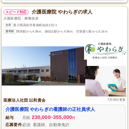
介護医療院 やわらぎの求人
スピード対応
介護医療院・療養病床
住所
香川県高松市香南町由佐102-1
最寄駅
岡本駅から4.8km、挿頭丘駅から4.8km、空港通り駅から5.1km
医療法人社団 以和貴会
7月28日更新
介護医療院 やわらぎの看護師の正社員求人
230,000
355,000
給与
月給
~
円
応募要件
必須: 看護師、自動車免許