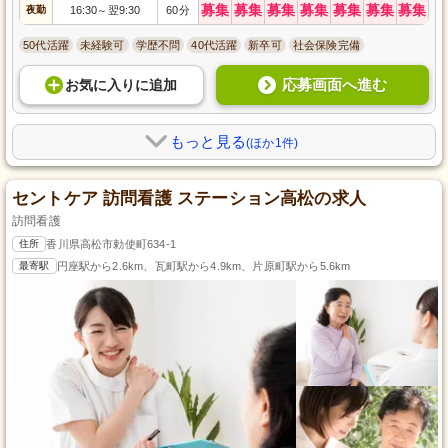
募集
募集
募集
募集
募集
募集
募集
夜勤
16:30
翌9:30
60分
～
50代活躍
未経験可
学歴不問
40代活躍
新卒可
社会保険完備
応募画面へ進む
お気に入り
に
追加
もっと見る
(ほか1件)
セントケア 訪問看護 ステーション高松の求人
訪問看護
住所
香川県高松市勅使町634-1
最寄駅
円座駅から2.6km、瓦町駅から4.9km、片原町駅から5.6km