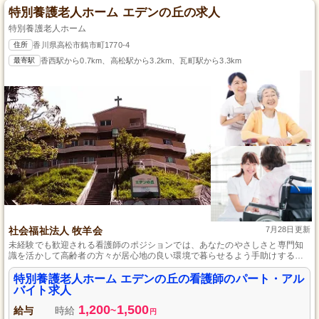
特別養護老人ホーム エデンの丘の求人
特別養護老人ホーム
住所
香川県高松市鶴市町1770-4
最寄駅
香西駅から0.7km、高松駅から3.2km、瓦町駅から3.3km
社会福祉法人 牧羊会
7月28日更新
未経験でも歓迎される看護師のポジションでは、あなたのやさしさと専門知
識を活かして高齢者の方々が居心地の良い環境で暮らせるよう手助けする機
会があります。資格を持っていることが必須ではありますが、経験は不問
で、自分自身の成長とともに地域に貢献できる仕事を求めている方に最適で
特別養護老人ホーム エデンの丘の看護師のパート・アル
す。
バイト求人
1,200
1,500
給与
時給
~
円