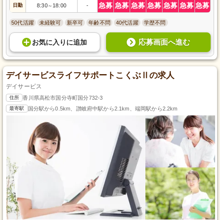
急募
急募
急募
急募
急募
急募
急募
日勤
8:30
18:00
-
～
50代活躍
未経験可
新卒可
年齢不問
40代活躍
学歴不問
応募画面へ進む
お気に入り
に
追加
デイサービスライフサポートこくぶⅡの求人
デイサービス
住所
香川県高松市国分寺町国分732-3
最寄駅
国分駅から0.5km、讃岐府中駅から2.1km、端岡駅から2.2km