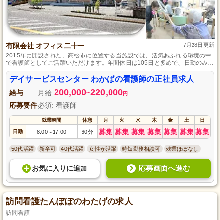
有限会社 オフィス二十一
7月28日更新
2015年に開設された、高松市に位置する当施設では、活気あふれる環境の中
で看護師としてご活躍いただけます。年間休日は105日と多めで、日勤のみの
シフト制なので、プライベートとのバランスも取りやすいです。ご利用者さ
まの健康管理や機能訓練指導をお任せし、働きやすさと充実したフォロー体
デイサービスセンター わかばの看護師の正社員求人
制も魅力的です。
200,000
220,000
給与
月給
~
円
応募要件
必須: 看護師
就業時間
休憩
月
火
水
木
金
土
日
募集
募集
募集
募集
募集
募集
募集
日勤
8:00
17:00
60分
～
50代活躍
新卒可
40代活躍
女性が活躍
時短勤務相談可
残業ほぼなし
応募画面へ進む
お気に入り
に
追加
訪問看護たんぽぽのわたげの求人
訪問看護