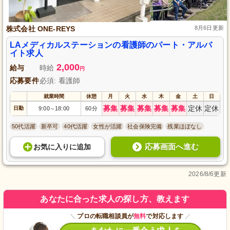
株式会社 ONE-REYS
8月6日更新
LAメディカルステーションの看護師のパート・アルバ
イト求人
2,000
給与
時給
円
応募要件
必須: 看護師
就業時間
休憩
月
火
水
木
金
土
日
募集
募集
募集
募集
募集
定休
定休
日勤
9:00
18:00
60分
～
50代活躍
新卒可
40代活躍
女性が活躍
社会保険完備
残業ほぼなし
応募画面へ進む
お気に入り
に
追加
2026/8/6更新
あなたに合った求人の探し方、教えます
＼
プロの転職相談員が
無料
で対応します
／