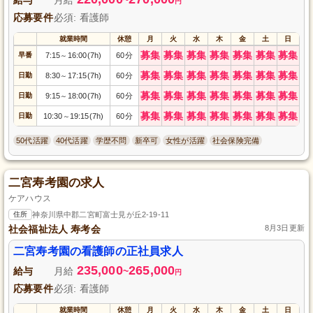
円
応募要件
必須: 看護師
就業時間
休憩
月
火
水
木
金
土
日
募集
募集
募集
募集
募集
募集
募集
早番
7:15
16:00(7h)
60分
～
募集
募集
募集
募集
募集
募集
募集
日勤
8:30
17:15(7h)
60分
～
募集
募集
募集
募集
募集
募集
募集
日勤
9:15
18:00(7h)
60分
～
募集
募集
募集
募集
募集
募集
募集
日勤
10:30
19:15(7h)
60分
～
50代活躍
40代活躍
学歴不問
新卒可
女性が活躍
社会保険完備
二宮寿考園の求人
ケアハウス
住所
神奈川県中郡二宮町富士見が丘2-19-11
社会福祉法人 寿考会
8月3日更新
二宮寿考園の看護師の正社員求人
235,000
265,000
給与
月給
~
円
応募要件
必須: 看護師
就業時間
休憩
月
火
水
木
金
土
日