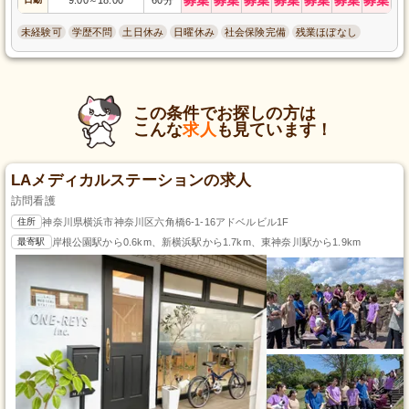
～
未経験可
学歴不問
土日休み
日曜休み
社会保険完備
残業ほぼなし
この条件でお探しの方は
こんな
求人
も見ています！
LAメディカルステーションの求人
訪問看護
住所
神奈川県横浜市神奈川区六角橋6-1-16アドベルビル1F
最寄駅
岸根公園駅から0.6km、新横浜駅から1.7km、東神奈川駅から1.9km