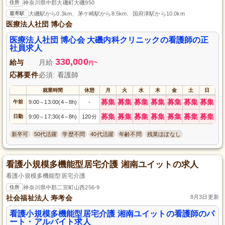
住所
神奈川県中郡大磯町大磯950
最寄駅
大磯駅から0.3km、茅ケ崎駅から8.5km、国府津駅から10.0km
医療法人社団 博心会
医療法人社団 博心会 大磯内科クリニックの看護師の正
社員求人
330,000
給与
月給
~
円
応募要件
必須: 看護師
就業時間
休憩
月
火
水
木
金
土
日
募集
募集
募集
募集
募集
募集
募集
午前
9:00
13:00(4
8h)
-
～
～
募集
募集
募集
募集
募集
募集
募集
日勤
9:00
17:30(4
8h)
120分
～
～
新卒可
50代活躍
学歴不問
40代活躍
年齢不問
残業ほぼなし
看護小規模多機能型居宅介護 湘南ユイットの求人
看護小規模多機能型居宅介護
住所
神奈川県中郡二宮町山西256-9
社会福祉法人 寿考会
8月3日更新
看護小規模多機能型居宅介護 湘南ユイットの看護師のパ
ート・アルバイト求人