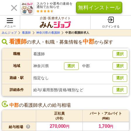
スカウトや選考の連絡を
無料インストール
通知でお知らせ
介護･医療求人サイト
メニュー
ログインする
みんジョブ
看護師
神奈川県の看護師
中郡の看護師求人
看護師
中郡
の求人・転職・募集情報を
から探す
職種
看護師
選択
地域
神奈川県
選択
中郡
選択
路線・駅
指定なし
選択
詳細条件
給与/雇用形態/資格/種別など
選択
中郡
の看護師求人の給与相場
正社員
パート・アルバイト
(月収)
(時給)
270,000
1,700
円
円
給与相場