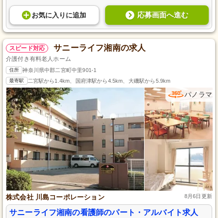
応募画面へ進む
お気に入り
に
追加
サニーライフ湘南の求人
スピード対応
介護付き有料老人ホーム
住所
神奈川県中郡二宮町中里901-1
最寄駅
二宮駅から1.4km、国府津駅から4.5km、大磯駅から5.9km
パノラマ
株式会社 川島コーポレーション
8月6日更新
サニーライフ湘南の看護師のパート・アルバイト求人