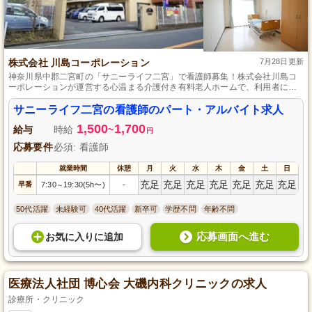
株式会社 川島コーポレーション
7月28日更新
神奈川県中郡二宮町の「サニーライフ二宮」で看護師募集！株式会社川島コ
ーポレーションが運営する心温まる介護付き有料老人ホームで、利用者に寄
り添ったケアを提供しながら成長しませんか？未経験者も大歓迎。フレキシ
ブルな勤務シフトで、私生活とのバランスも取りやすい環境です。看護師資
サニーライフ二宮の看護師のパート・アルバイト求人
格をお持ちの方、地域社会に貢献する喜びを私たちとともに実感してくださ
1,500
1,700
い。ご応募お待ちしております。
給与
時給
~
円
応募要件
必須: 看護師
就業時間
休憩
月
火
水
木
金
土
日
充足
充足
充足
充足
充足
充足
充足
早番
7:30
19:30(5h〜)
-
～
50代活躍
未経験可
40代活躍
新卒可
学歴不問
年齢不問
応募画面へ進む
お気に入り
に
追加
医療法人社団 博心会 大磯内科クリニックの求人
診療所・クリニック