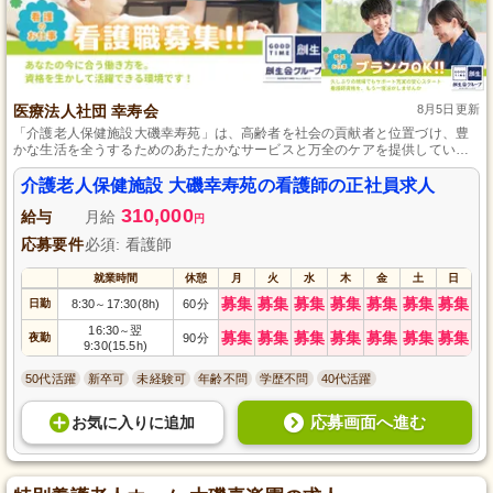
医療法人社団 幸寿会
8月5日更新
「介護老人保健施設大磯幸寿苑」は、高齢者を社会の貢献者と位置づけ、豊
かな生活を全うするためのあたたかなサービスと万全のケアを提供していま
す。また、湘南平、相模湾、富士山、丹沢の壮美な景色を一望でき、入所サ
ービスや通所リハビリ、介護予防サービスなど、幅広く対応しています。
介護老人保健施設 大磯幸寿苑の看護師の正社員求人
310,000
給与
月給
円
応募要件
必須: 看護師
就業時間
休憩
月
火
水
木
金
土
日
募集
募集
募集
募集
募集
募集
募集
日勤
8:30
17:30(8h)
60分
～
16:30
翌
～
募集
募集
募集
募集
募集
募集
募集
夜勤
90分
9:30(15.5h)
50代活躍
新卒可
未経験可
年齢不問
学歴不問
40代活躍
応募画面へ進む
お気に入り
に
追加