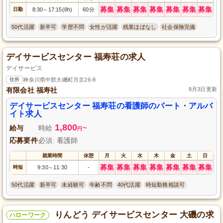
募集
募集
募集
募集
募集
募集
募集
日勤
8:30
17:15(8h)
60分
～
50代活躍
新卒可
学歴不問
女性が活躍
残業ほぼなし
社会保険完備
デイサービスセンター 福寿荘の求人
デイサービス
住所
神奈川県中郡大磯町月京26-8
有限会社 福寿社
8月3日更新
デイサービスセンター 福寿荘の看護師のパート・アルバ
イト求人
1,800
給与
時給
~
円
応募要件
必須: 看護師
就業時間
休憩
月
火
水
木
金
土
日
募集
募集
募集
募集
募集
募集
募集
時短
9:30
11:30
-
～
50代活躍
新卒可
未経験可
年齢不問
40代活躍
時短勤務相談可
りんどう デイサービスセンター 大磯の求
ハローワーク