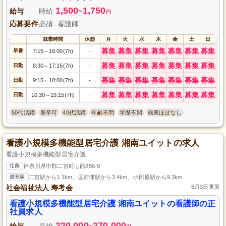
1,500
1,750
給与
時給
~
円
応募要件
必須: 看護師
就業時間
休憩
月
火
水
木
金
土
日
募集
募集
募集
募集
募集
募集
募集
早番
7:15
16:00(7h)
-
～
募集
募集
募集
募集
募集
募集
募集
日勤
8:30
17:15(7h)
-
～
募集
募集
募集
募集
募集
募集
募集
日勤
9:15
18:00(7h)
-
～
募集
募集
募集
募集
募集
募集
募集
日勤
10:30
19:15(7h)
-
～
50代活躍
新卒可
40代活躍
年齢不問
学歴不問
残業ほぼなし
看護小規模多機能型居宅介護 湘南ユイットの求人
看護小規模多機能型居宅介護
住所
神奈川県中郡二宮町山西256-9
最寄駅
二宮駅から1.1km、国府津駅から3.4km、小田原駅から9.3km
社会福祉法人 寿考会
8月3日更新
看護小規模多機能型居宅介護 湘南ユイットの看護師の正
社員求人
220,000
270,000
給与
月給
~