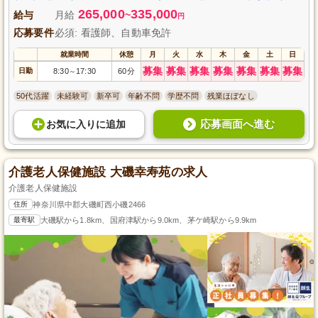
265,000
335,000
給与
月給
~
円
応募要件
必須: 看護師、自動車免許
就業時間
休憩
月
火
水
木
金
土
日
募集
募集
募集
募集
募集
募集
募集
日勤
8:30
17:30
60分
～
50代活躍
未経験可
新卒可
年齢不問
学歴不問
残業ほぼなし
応募画面へ進む
お気に入り
に
追加
介護老人保健施設 大磯幸寿苑の求人
介護老人保健施設
住所
神奈川県中郡大磯町西小磯2466
最寄駅
大磯駅から1.8km、国府津駅から9.0km、茅ケ崎駅から9.9km