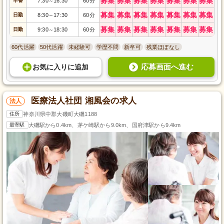
募集
募集
募集
募集
募集
募集
募集
早番
7:30
16:30
60分
～
募集
募集
募集
募集
募集
募集
募集
日勤
8:30
17:30
60分
～
募集
募集
募集
募集
募集
募集
募集
日勤
9:30
18:30
60分
～
60代活躍
50代活躍
未経験可
学歴不問
新卒可
残業ほぼなし
応募画面へ進む
お気に入り
に
追加
医療法人社団 湘風会の求人
法人
住所
神奈川県中郡大磯町大磯1188
最寄駅
大磯駅から0.4km、茅ケ崎駅から9.0km、国府津駅から9.4km