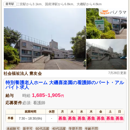
最寄駅
二宮駅から3.1km、国府津駅から6.8km、大磯駅から4.8km
パノラマ
社会福祉法人 豊友会
7月28日更新
特別養護老人ホーム 大磯喜楽園の看護師のパート・アル
バイト求人
1,685
1,905
給与
時給
~
円
応募要件
必須: 看護師
就業時間
休憩
月
火
水
木
金
土
日
募集
募集
募集
募集
募集
募集
募集
早番
7:30
18:30(6h)
-
～
未経験可
新卒可
60代活躍
40代活躍
学歴不問
年齢不問