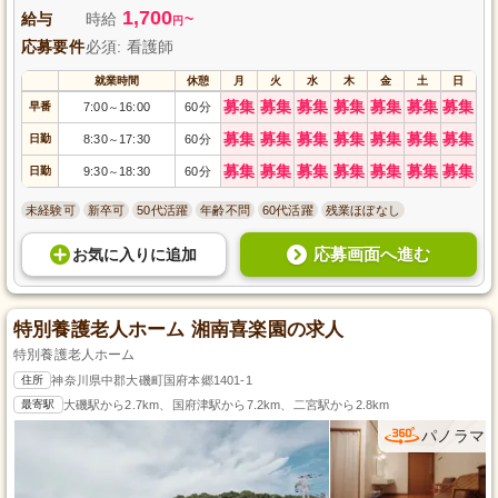
1,700
給与
時給
~
円
応募要件
必須: 看護師
就業時間
休憩
月
火
水
木
金
土
日
募集
募集
募集
募集
募集
募集
募集
早番
7:00
16:00
60分
～
募集
募集
募集
募集
募集
募集
募集
日勤
8:30
17:30
60分
～
募集
募集
募集
募集
募集
募集
募集
日勤
9:30
18:30
60分
～
未経験可
新卒可
50代活躍
年齢不問
60代活躍
残業ほぼなし
応募画面へ進む
お気に入り
に
追加
特別養護老人ホーム 湘南喜楽園の求人
特別養護老人ホーム
住所
神奈川県中郡大磯町国府本郷1401-1
最寄駅
大磯駅から2.7km、国府津駅から7.2km、二宮駅から2.8km
パノラマ