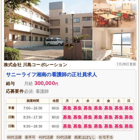
株式会社 川島コーポレーション
7月28日更新
サニーライフ湘南の看護師の正社員求人
300,000
給与
月給
円
応募要件
必須: 看護師
就業時間
休憩
月
火
水
木
金
土
日
募集
募集
募集
募集
募集
募集
募集
早番
7:00
16:00
60分
～
募集
募集
募集
募集
募集
募集
募集
日勤
8:30
17:30
60分
～
募集
募集
募集
募集
募集
募集
募集
日勤
9:30
18:30
60分
～
60代活躍
新卒可
40代活躍
50代活躍
残業ほぼなし
住宅手当