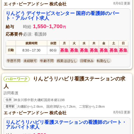
エィチ･ビーアンドシー 株式会社
8月6日更新
りんどう デイサービスセンター 国府の看護師のパー
ト・アルバイト求人
1,550
1,700
給与
時給
~
円
応募要件
必須: 看護師
就業時間
休憩
月
火
水
木
金
土
日
募集
募集
募集
募集
募集
募集
募集
日勤
8:30
17:30
60分
～
学歴不問
未経験可
年齢不問
残業ほぼなし
日曜休み
転勤なし
りんどうリハビリ看護ステーションの求
ハローワーク
人
訪問看護
住所
神奈川県中郡大磯町国府本郷1198
最寄駅
大磯駅から2.6km、国府津駅から7.2km、二宮駅から2.8km
エィチ･ビーアンドシー 株式会社
8月6日更新
りんどうリハビリ看護ステーションの看護師のパート・
アルバイト求人