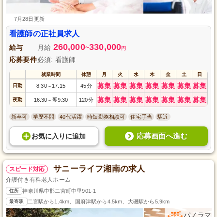
7月28日更新
看護師の正社員求人
260,000
330,000
給与
月給
~
円
応募要件
必須: 看護師
就業時間
休憩
月
火
水
木
金
土
日
募集
募集
募集
募集
募集
募集
募集
日勤
8:30
17:15
45分
～
募集
募集
募集
募集
募集
募集
募集
夜勤
16:30
翌9:30
120分
～
新卒可
学歴不問
40代活躍
時短勤務相談可
住宅手当
駅近
応募画面へ進む
お気に入り
に
追加
サニーライフ湘南の求人
スピード対応
介護付き有料老人ホーム
住所
神奈川県中郡二宮町中里901-1
最寄駅
二宮駅から1.4km、国府津駅から4.5km、大磯駅から5.9km
パノラマ