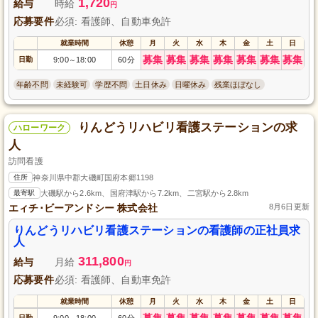
1,720
給与
時給
円
応募要件
必須: 看護師、自動車免許
就業時間
休憩
月
火
水
木
金
土
日
募集
募集
募集
募集
募集
募集
募集
日勤
9:00
18:00
60分
～
年齢不問
未経験可
学歴不問
土日休み
日曜休み
残業ほぼなし
りんどうリハビリ看護ステーションの求
ハローワーク
人
訪問看護
住所
神奈川県中郡大磯町国府本郷1198
最寄駅
大磯駅から2.6km、国府津駅から7.2km、二宮駅から2.8km
エィチ･ビーアンドシー 株式会社
8月6日更新
りんどうリハビリ看護ステーションの看護師の正社員求
人
311,800
給与
月給
円
応募要件
必須: 看護師、自動車免許
就業時間
休憩
月
火
水
木
金
土
日
募集
募集
募集
募集
募集
募集
募集
日勤
9:00
18:00
60分