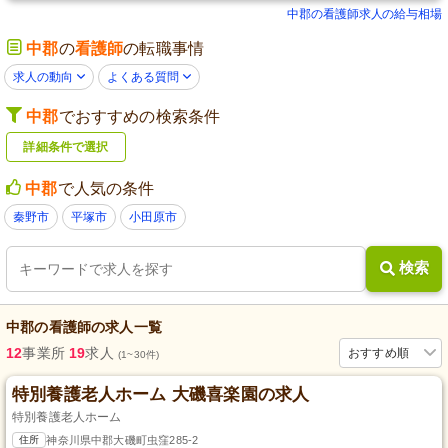
中郡の看護師求人の給与相場
中郡
の
看護師
の転職事情
求人の動向
よくある質問
中郡
でおすすめの検索条件
詳細条件で選択
中郡
で人気の条件
秦野市
平塚市
小田原市
検索
中郡
の
看護師
の求人一覧
12
事業所
19
求人
おすすめ順
(1~30件)
特別養護老人ホーム 大磯喜楽園の求人
特別養護老人ホーム
住所
神奈川県中郡大磯町虫窪285-2