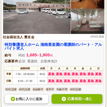
社会福祉法人 豊友会
8月6日更新
特別養護老人ホーム 湘南喜楽園の看護師のパート・アル
バイト求人
1,685
1,905
給与
時給
~
円
応募要件
必須: 看護師、自動車免許
就業時間
休憩
月
火
水
木
金
土
日
募集
募集
募集
募集
募集
募集
募集
早番
7:30
18:30(6h)
60分
～
募集
募集
募集
募集
募集
募集
募集
日勤
8:30
17:30
60分
～
50代活躍
60代活躍
未経験可
新卒可
年齢不問
40代活躍
応募画面へ進む
お気に入り
に
追加