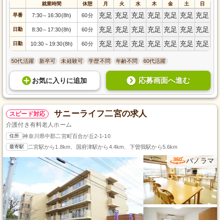
就業時間
休憩
月
火
水
木
金
土
日
充足
充足
充足
充足
充足
充足
充足
早番
7:30
16:30(8h)
60分
～
充足
充足
充足
充足
充足
充足
充足
日勤
8:30
17:30(8h)
60分
～
充足
充足
充足
充足
充足
充足
充足
日勤
10:30
19:30(8h)
60分
～
50代活躍
新卒可
未経験可
学歴不問
年齢不問
60代活躍
応募画面へ進む
お気に入り
に
追加
サニーライフ二宮の求人
スピード対応
介護付き有料老人ホーム
住所
神奈川県中郡二宮町百合が丘2-1-10
最寄駅
二宮駅から1.8km、国府津駅から4.4km、下曽我駅から5.6km
パノラマ