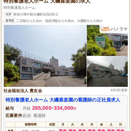
特別養護老人ホーム 大磯喜楽園の求人
特別養護老人ホーム
住所
神奈川県中郡大磯町虫窪285-2
最寄駅
二宮駅から3.1km、国府津駅から6.8km、大磯駅から4.8km
パノラマ
社会福祉法人 豊友会
8月3日更新
特別養護老人ホーム 大磯喜楽園の看護師の正社員求人
265,000
334,000
給与
月給
~
円
応募要件
必須: 看護師
就業時間
休憩
月
火
水
木
金
土
日