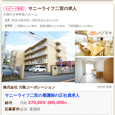
サニーライフ二宮の求人
スピード対応
介護付き有料老人ホーム
住所
神奈川県中郡二宮町百合が丘2-1-10
最寄駅
二宮駅から1.8km、国府津駅から4.4km、下曽我駅から5.6km
パノラマ
株式会社 川島コーポレーション
8月6日更新
サニーライフ二宮の看護師の正社員求人
270,000
300,000
給与
月給
~
円
応募要件
必須: 看護師