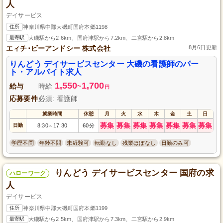
人
デイサービス
住所
神奈川県中郡大磯町国府本郷1198
最寄駅
大磯駅から2.6km、国府津駅から7.2km、二宮駅から2.8km
エィチ･ビーアンドシー 株式会社
8月6日更新
りんどう デイサービスセンター 大磯の看護師のパー
ト・アルバイト求人
1,550
1,700
給与
時給
~
円
応募要件
必須: 看護師
就業時間
休憩
月
火
水
木
金
土
日
募集
募集
募集
募集
募集
募集
募集
日勤
8:30
17:30
60分
～
学歴不問
年齢不問
未経験可
転勤なし
残業ほぼなし
日勤のみ可
りんどう デイサービスセンター 国府の求
ハローワーク
人
デイサービス
住所
神奈川県中郡大磯町国府本郷1199
最寄駅
大磯駅から2.5km、国府津駅から7.3km、二宮駅から2.9km