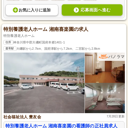
応募画面へ進む
お気に入り
に
追加
特別養護老人ホーム 湘南喜楽園の求人
特別養護老人ホーム
住所
神奈川県中郡大磯町国府本郷1401-1
最寄駅
大磯駅から2.7km、国府津駅から7.2km、二宮駅から2.8km
パノラマ
社会福祉法人 豊友会
7月28日更新
特別養護老人ホーム 湘南喜楽園の看護師の正社員求人