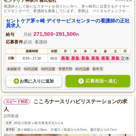
セントケア神奈川 株式会社
看護師として新たなスタートを切りたい方へ。茅ヶ崎市に位置するデイサー
ビスセンターで、看護師を募集しています。業務は、バイタルチェックや健
康管理など、専門知識を活かせる範囲で多岐にわたります。未経験者でも歓
迎し、充実した研修が自信を持って仕事を始める支えとなります。利用者の
セントケア茅ヶ崎 デイサービスセンターの看護師の正社
自立支援に貢献できるやりがいのある仕事です。
員求人
271,500
291,500
給与
月給
~
円
応募要件
必須: 看護師
就業時間
休憩
月
火
水
木
金
土
日
募集
募集
募集
募集
募集
募集
定休
日勤
8:30
17:30
60分
～
未経験可
50代活躍
60代活躍
学歴不問
40代活躍
新卒可
応募画面へ進む
お気に入り
に
追加
こころナースリハビリステーションの求
スピード対応
人
訪問看護
住所
神奈川県茅ヶ崎市東海岸北5-1-8
最寄駅
茅ケ崎駅から0.8km、片瀬江ノ島駅から6.5km、藤沢駅から6.7km