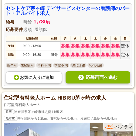
ログラムを通じて健康サポートを行います。未経験からスタートでも安心の
研修制度や資格取得支援制度も完備し、家庭や子育てともバランスよく両立
セントケア茅ヶ崎 デイサービスセンターの看護師のパー
できる職場環境を整えています。
ト・アルバイト求人
1,780
給与
時給
円
応募要件
必須: 看護師
就業時間
休憩
月
火
水
木
金
土
日
募集
募集
募集
募集
募集
募集
定休
午前
9:00
13:00
-
～
募集
募集
募集
募集
募集
募集
定休
日勤
9:00
16:30
45分
～
新卒可
未経験可
年齢不問
学歴不問
50代活躍
40代活躍
応募画面へ進む
お気に入り
に
追加
住宅型有料老人ホーム HIBISU茅ヶ崎の求人
住宅型有料老人ホーム
住所
神奈川県茅ヶ崎市浜之郷1165-21
最寄駅
茅ケ崎駅から1.2km、藤沢駅から8.4km、片瀬江ノ島駅から8.4km
パノラマ