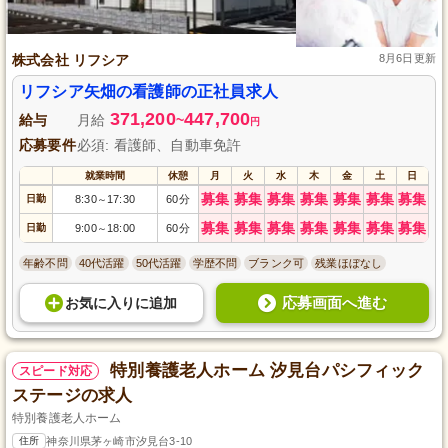
株式会社 リフシア
8月6日更新
リフシア矢畑の看護師の正社員求人
371,200
447,700
給与
月給
~
円
応募要件
必須: 看護師、自動車免許
就業時間
休憩
月
火
水
木
金
土
日
募集
募集
募集
募集
募集
募集
募集
日勤
8:30
17:30
60分
～
募集
募集
募集
募集
募集
募集
募集
日勤
9:00
18:00
60分
～
年齢不問
40代活躍
50代活躍
学歴不問
ブランク可
残業ほぼなし
応募画面へ進む
お気に入り
に
追加
特別養護老人ホーム 汐見台パシフィック
スピード対応
ステージの求人
特別養護老人ホーム
住所
神奈川県茅ヶ崎市汐見台3-10