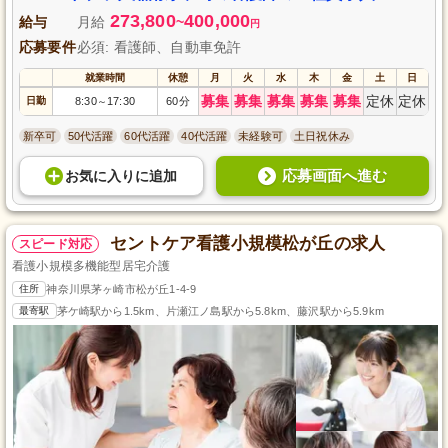
273,800
400,000
給与
月給
~
円
応募要件
必須: 看護師、自動車免許
就業時間
休憩
月
火
水
木
金
土
日
募集
募集
募集
募集
募集
定休
定休
日勤
8:30
17:30
60分
～
新卒可
50代活躍
60代活躍
40代活躍
未経験可
土日祝休み
応募画面へ進む
お気に入り
に
追加
セントケア看護小規模松が丘の求人
スピード対応
看護小規模多機能型居宅介護
住所
神奈川県茅ヶ崎市松が丘1-4-9
最寄駅
茅ケ崎駅から1.5km、片瀬江ノ島駅から5.8km、藤沢駅から5.9km