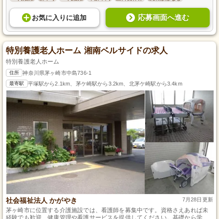
応募画面へ進む
お気に入り
に
追加
特別養護老人ホーム 湘南ベルサイドの求人
特別養護老人ホーム
住所
神奈川県茅ヶ崎市中島736-1
最寄駅
平塚駅から2.1km、茅ケ崎駅から3.2km、北茅ケ崎駅から3.4km
社会福祉法人 かがやき
7月28日更新
茅ヶ崎市に位置する介護施設では、看護師を募集中です。資格さえあれば未
経験でも歓迎、健康管理や看護サービスを提供してください。基礎から学べ