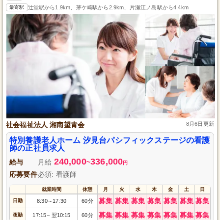
最寄駅
辻堂駅から1.9km、茅ケ崎駅から2.9km、片瀬江ノ島駅から4.4km
社会福祉法人 湘南望青会
8月6日更新
特別養護老人ホーム 汐見台パシフィックステージの看護
師の正社員求人
240,000
336,000
給与
月給
~
円
応募要件
必須: 看護師
就業時間
休憩
月
火
水
木
金
土
日
募集
募集
募集
募集
募集
募集
募集
日勤
8:30
17:30
60分
～
募集
募集
募集
募集
募集
募集
募集
夜勤
17:15
翌10:15
60分
～