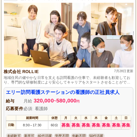
株式会社 ROLLIE
7月28日更新
地域住民の健やかな日常を支える訪問看護の仕事で、未経験者も歓迎してお
り、専門的な研修制度により安心してキャリアをスタートさせることができ
ます。また、正社員としての働きがいと充実した待遇を提供し、神奈川県茅
ヶ崎市にある勤務地では、交通の便も良好で、働きやすい環境が整っていま
エリー訪問看護ステーションの看護師の正社員求人
す。
320,000
580,000
給与
月給
~
円
応募要件
必須: 看護師
就業時間
休憩
月
火
水
木
金
土
日
募集
募集
募集
募集
募集
募集
募集
日勤
8:30
17:30
60分
～
未経験可
新卒可
40代活躍
学歴不問
年齢不問
50代活躍