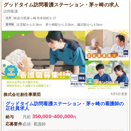
グッドタイム訪問看護ステーション・茅ヶ崎の求人
訪問看護
住所
神奈川県茅ヶ崎市本宿町3-27
最寄駅
辻堂駅から0.9km、茅ケ崎駅から3.0km、藤沢駅から4.5km
株式会社創生事業団
8月5日更新
グッドタイム訪問看護ステーション・茅ヶ崎の看護師の
正社員求人
350,000
400,000
給与
月給
~
円
応募要件
必須: 看護師