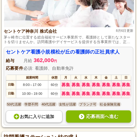
セントケア神奈川 株式会社
8月6日更新
茅ヶ崎市に位置する総合福祉サービス事業所で、看護師として新たなスター
トを切りませんか。訪問看護やデイサービスを提供する当事業所では、正社
員看護師を募集しています。スキルアップを目指せる充実した教育研修制度
があり、実務経験を積みながらキャリアアップができる環境が整っていま
セントケア看護小規模松が丘の看護師の正社員求人
す。
362,000
給与
月給
円
応募要件
必須: 看護師、自動車免許
就業時間
休憩
月
火
水
木
金
土
日
募集
募集
募集
募集
募集
募集
募集
日勤
8:00
17:00
60分
～
募集
募集
募集
募集
募集
募集
募集
日勤
10:00
19:00
60分
～
50代活躍
学歴不問
40代活躍
女性が活躍
ブランク可
社会保険完備
応募画面へ進む
お気に入り
に
追加