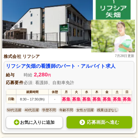
株式会社 リフシア
7月28日更新
リフシア矢畑の看護師のパート・アルバイト求人
2,280
給与
時給
円
応募要件
必須: 看護師、自動車免許
就業時間
休憩
月
火
水
木
金
土
日
募集
募集
募集
募集
募集
募集
募集
日勤
8:30
17:30(8h)
-
～
50代活躍
40代活躍
学歴不問
年齢不問
女性が活躍
残業ほぼなし
応募画面へ進む
お気に入り
に
追加