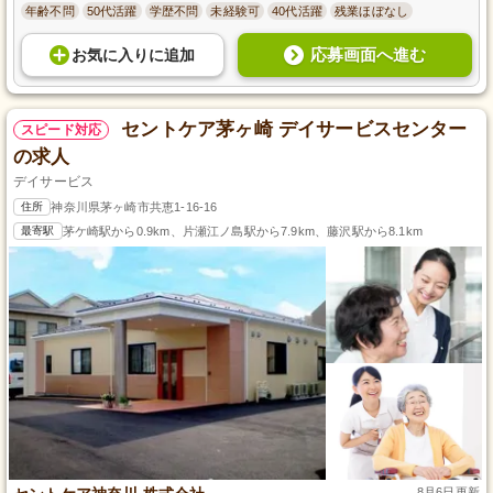
年齢不問
50代活躍
学歴不問
未経験可
40代活躍
残業ほぼなし
応募画面へ進む
お気に入り
に
追加
セントケア茅ヶ崎 デイサービスセンター
スピード対応
の求人
デイサービス
住所
神奈川県茅ヶ崎市共恵1-16-16
最寄駅
茅ケ崎駅から0.9km、片瀬江ノ島駅から7.9km、藤沢駅から8.1km
8月6日更新