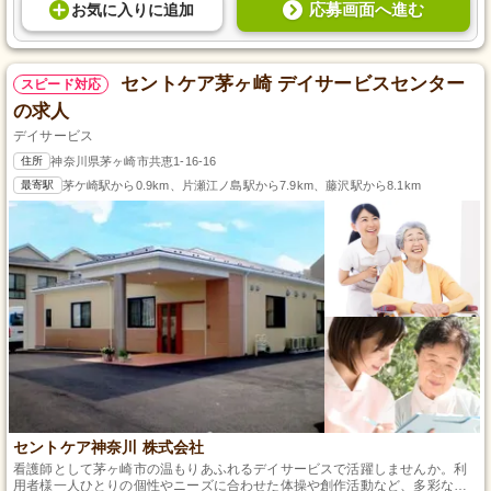
応募画面へ進む
お気に入り
に
追加
セントケア茅ヶ崎 デイサービスセンター
スピード対応
の求人
デイサービス
住所
神奈川県茅ヶ崎市共恵1-16-16
最寄駅
茅ケ崎駅から0.9km、片瀬江ノ島駅から7.9km、藤沢駅から8.1km
セントケア神奈川 株式会社
看護師として茅ヶ崎市の温もりあふれるデイサービスで活躍しませんか。利
用者様一人ひとりの個性やニーズに合わせた体操や創作活動など、多彩なプ