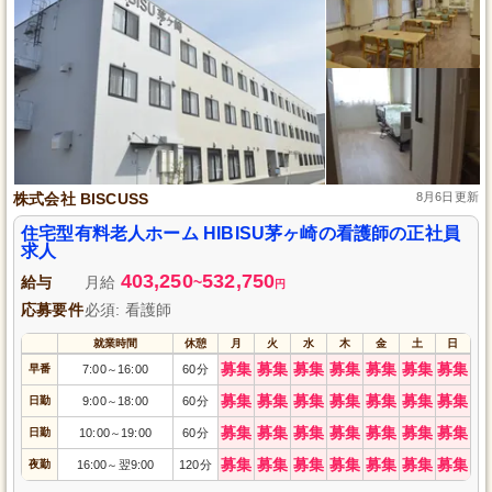
株式会社 BISCUSS
8月6日更新
住宅型有料老人ホーム HIBISU茅ヶ崎の看護師の正社員
求人
403,250
532,750
給与
月給
~
円
応募要件
必須: 看護師
就業時間
休憩
月
火
水
木
金
土
日
募集
募集
募集
募集
募集
募集
募集
早番
7:00
16:00
60分
～
募集
募集
募集
募集
募集
募集
募集
日勤
9:00
18:00
60分
～
募集
募集
募集
募集
募集
募集
募集
日勤
10:00
19:00
60分
～
募集
募集
募集
募集
募集
募集
募集
夜勤
16:00
翌9:00
120分
～