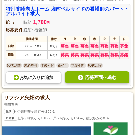
る研修制度があり、スキルアップも目指せる環境です。シフトは柔軟に調整
可能なので、長期的に安心して働ける職場です。
特別養護老人ホーム 湘南ベルサイドの看護師のパート・
アルバイト求人
1,700
給与
時給
円
応募要件
必須: 看護師
就業時間
休憩
月
火
水
木
金
土
日
募集
募集
募集
募集
募集
募集
募集
日勤
8:00
17:00
60分
～
募集
募集
募集
募集
募集
募集
募集
日勤
9:30
18:30
60分
～
50代活躍
未経験可
年齢不問
新卒可
学歴不問
60代活躍
応募画面へ進む
お気に入り
に
追加
リフシア矢畑の求人
訪問看護
住所
神奈川県茅ヶ崎市矢畑63-1
最寄駅
北茅ケ崎駅から1.1km、茅ケ崎駅から1.5km、藤沢駅から8.3km