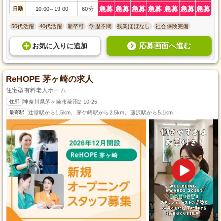
急募
急募
急募
急募
急募
急募
急募
日勤
10:00
19:00
60分
～
50代活躍
40代活躍
新卒可
学歴不問
残業ほぼなし
社会保険完備
応募画面へ進む
お気に入り
に
追加
ReHOPE 茅ヶ崎の求人
住宅型有料老人ホーム
住所
神奈川県茅ヶ崎市菱沼2-10-25
最寄駅
辻堂駅から1.5km、茅ケ崎駅から2.5km、藤沢駅から5.1km