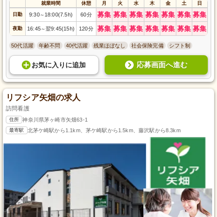
就業時間
休憩
月
火
水
木
金
土
日
募集
募集
募集
募集
募集
募集
募集
日勤
9:30
18:00(7.5h)
60分
～
募集
募集
募集
募集
募集
募集
募集
夜勤
16:45
翌9:45(15h)
120分
～
50代活躍
年齢不問
40代活躍
残業ほぼなし
社会保険完備
シフト制
応募画面へ進む
お気に入り
に
追加
リフシア矢畑の求人
訪問看護
住所
神奈川県茅ヶ崎市矢畑63-1
最寄駅
北茅ケ崎駅から1.1km、茅ケ崎駅から1.5km、藤沢駅から8.3km