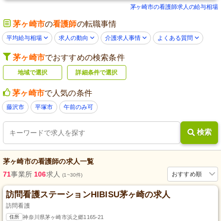
茅ヶ崎市の看護師求人の給与相場
茅ヶ崎市
の
看護師
の転職事情
平均給与相場
求人の動向
介護求人事情
よくある質問
茅ヶ崎市
でおすすめの検索条件
地域で選択
詳細条件で選択
茅ヶ崎市
で人気の条件
藤沢市
平塚市
午前のみ可
検索
茅ヶ崎市
の
看護師
の求人一覧
71
事業所
106
求人
おすすめ順
(1~30件)
訪問看護ステーションHIBISU茅ヶ崎の求人
訪問看護
住所
神奈川県茅ヶ崎市浜之郷1165-21