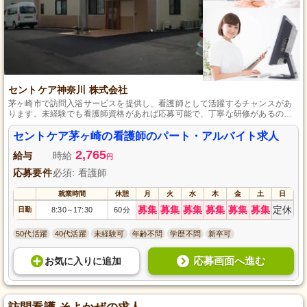
セントケア神奈川 株式会社
茅ヶ崎市で訪問入浴サービスを提供し、看護師として活躍するチャンスがあ
ります。未経験でも看護師資格があれば応募可能で、丁寧な研修があるので
安心して始められます。チームで働きながら、ご利用者さまに快適な入浴時
間を提供することで、「ありがとう」という言葉に大きなやりがいを感じる
セントケア茅ヶ崎の看護師のパート・アルバイト求人
ことができます。家庭との両立もしやすいパート・アルバイトとしてお勧め
2,765
します。
給与
時給
円
応募要件
必須: 看護師
就業時間
休憩
月
火
水
木
金
土
日
募集
募集
募集
募集
募集
募集
定休
日勤
8:30
17:30
60分
～
50代活躍
40代活躍
未経験可
年齢不問
学歴不問
新卒可
応募画面へ進む
お気に入り
に
追加