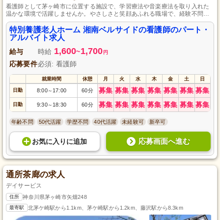
看護師として茅ヶ崎市に位置する施設で、学習療法や音楽療法を取り入れた
温かな環境で活躍しませんか。やさしさと笑顔あふれる職場で、経験不問に
てご応募可能です。入所者さまの健康管理や介護に関わる業務をお任せしま
す。通勤は車・バイク・自転車を利用でき、駐車・駐輪場も無料でご利用い
特別養護老人ホーム 湘南ベルサイドの看護師のパート・
ただけます。
アルバイト求人
1,600
1,700
給与
時給
~
円
応募要件
必須: 看護師
就業時間
休憩
月
火
水
木
金
土
日
募集
募集
募集
募集
募集
募集
募集
日勤
8:00
17:00
60分
～
募集
募集
募集
募集
募集
募集
募集
日勤
9:30
18:30
60分
～
年齢不問
50代活躍
学歴不問
40代活躍
未経験可
新卒可
応募画面へ進む
お気に入り
に
追加
通所茶廊の求人
デイサービス
住所
神奈川県茅ヶ崎市矢畑248
最寄駅
北茅ケ崎駅から1.1km、茅ケ崎駅から1.2km、藤沢駅から8.3km