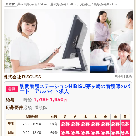
最寄駅
茅ケ崎駅から1.2km、藤沢駅から8.4km、片瀬江ノ島駅から8.4km
株式会社 BISCUSS
8月6日更新
訪問看護ステーションHIBISU茅ヶ崎の看護師のパ
急募
ート・アルバイト求人
1,790
1,950
給与
時給
~
円
応募要件
必須: 看護師
就業時間
休憩
月
火
水
木
金
土
日
急募
急募
急募
急募
急募
急募
急募
早番
7:00
16:00
60分
～
急募
急募
急募
急募
急募
急募
急募
日勤
9:00
18:00
60分
～