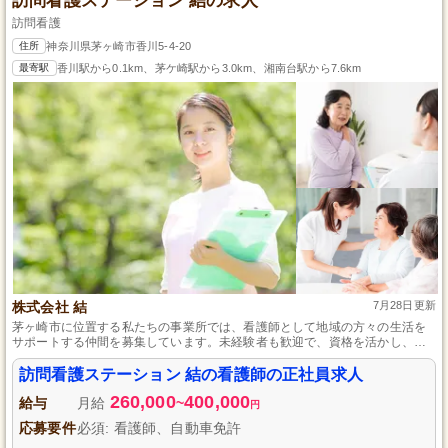
訪問看護ステーション 結の求人
訪問看護
住所
神奈川県茅ヶ崎市香川5-4-20
最寄駅
香川駅から0.1km、茅ケ崎駅から3.0km、湘南台駅から7.6km
株式会社 結
7月28日更新
茅ヶ崎市に位置する私たちの事業所では、看護師として地域の方々の生活を
サポートする仲間を募集しています。未経験者も歓迎で、資格を活かし、地
域に根差した在宅の利用者さまへの訪問看護業務を担当します。安心してス
タートできるよう支援体制が整っており、自然に囲まれた環境でライフワー
訪問看護ステーション 結の看護師の正社員求人
クバランスを重視して働けます。
260,000
400,000
給与
月給
~
円
応募要件
必須: 看護師、自動車免許