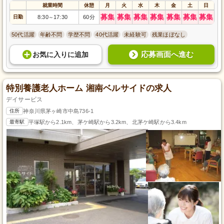
就業時間
休憩
月
火
水
木
金
土
日
募集
募集
募集
募集
募集
募集
募集
日勤
8:30
17:30
60分
～
50代活躍
年齢不問
学歴不問
40代活躍
未経験可
残業ほぼなし
応募画面へ進む
お気に入り
に
追加
特別養護老人ホーム 湘南ベルサイドの求人
デイサービス
住所
神奈川県茅ヶ崎市中島736-1
最寄駅
平塚駅から2.1km、茅ケ崎駅から3.2km、北茅ケ崎駅から3.4km