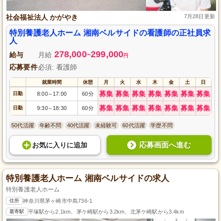
社会福祉法人 かがやき
7月28日更新
特別養護老人ホーム 湘南ベルサイドの看護師の正社員求
人
278,000
299,000
給与
月給
~
円
応募要件
必須: 看護師
就業時間
休憩
月
火
水
木
金
土
日
募集
募集
募集
募集
募集
募集
募集
日勤
8:00
17:00
60分
～
募集
募集
募集
募集
募集
募集
募集
日勤
9:30
18:30
60分
～
50代活躍
年齢不問
40代活躍
未経験可
60代活躍
学歴不問
応募画面へ進む
お気に入り
に
追加
特別養護老人ホーム 湘南ベルサイドの求人
特別養護老人ホーム
住所
神奈川県茅ヶ崎市中島736-1
最寄駅
平塚駅から2.1km、茅ケ崎駅から3.2km、北茅ケ崎駅から3.4km