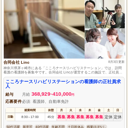
合同会社 Linc
8月3日更新
神奈川県茅ヶ崎市にある「こころナースリハビリステーション」では、訪問
看護の看護師を募集中です。合同会社 Lincが運営するこの施設で、正社員と
して地域の患者さんへのケアを提供し、更なるキャリアアップを目指しませ
んか？資格や経験が問われないため、意欲があれば誰でも挑戦できます。充
こころナースリハビリステーションの看護師の正社員求
実したサポートと共に、働きやすい環境であなたの力を発揮してください！
人
368,929
410,000
給与
月給
~
円
応募要件
必須: 看護師、自動車免許
就業時間
休憩
月
火
水
木
金
土
日
募集
募集
募集
募集
募集
定休
定休
日勤
8:30
17:00
45分
～
50代活躍
新卒可
40代活躍
年齢不問
土日祝休み
残業ほぼなし