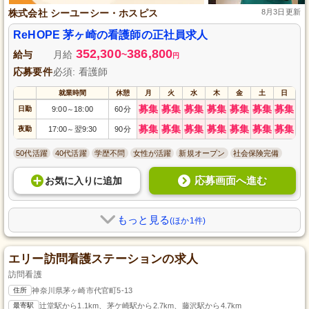
株式会社 シーユーシー・ホスピス
8月3日更新
ReHOPE 茅ヶ崎の看護師の正社員求人
352,300
386,800
給与
月給
~
円
応募要件
必須: 看護師
就業時間
休憩
月
火
水
木
金
土
日
募集
募集
募集
募集
募集
募集
募集
日勤
9:00
18:00
60分
～
募集
募集
募集
募集
募集
募集
募集
夜勤
17:00
翌9:30
90分
～
50代活躍
40代活躍
学歴不問
女性が活躍
新規オープン
社会保険完備
応募画面へ進む
お気に入り
に
追加
もっと見る
(ほか1件)
エリー訪問看護ステーションの求人
訪問看護
住所
神奈川県茅ヶ崎市代官町5-13
最寄駅
辻堂駅から1.1km、茅ケ崎駅から2.7km、藤沢駅から4.7km