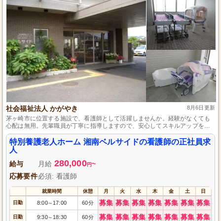
社会福祉法人 かがやき
8月6日更新
茅ヶ崎市に位置する施設で、看護師として活躍しませんか。経験がなくても
心配は無用。先輩職員が丁寧に指導しますので、安心してスキルアップを図
れます。広々とした環境の中、最新設備が整っており、快適に働けます。社
会保険完備で、賞与や退職金制度もあり、充実した待遇をご用意。通勤も車
特別養護老人ホーム 湘南ベルサイドの看護師の正社員求
通勤可で、交通費支給もあるため、毎日の通勤も楽々です。
人
280,000
給与
月給
~
円
応募要件
必須: 看護師
就業時間
休憩
月
火
水
木
金
土
日
募集
募集
募集
募集
募集
募集
募集
日勤
8:00
17:00
60分
～
募集
募集
募集
募集
募集
募集
募集
日勤
9:30
18:30
60分
～