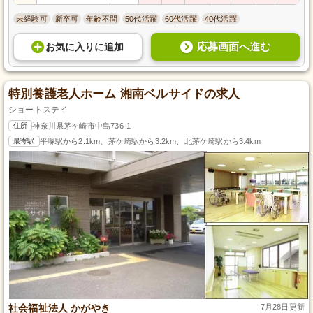
未経験可
新卒可
年齢不問
50代活躍
60代活躍
40代活躍
応募画面へ進む
お気に入り
に
追加
特別養護老人ホーム 湘南ベルサイドの求人
ショートステイ
住所
神奈川県茅ヶ崎市中島736-1
最寄駅
平塚駅から2.1km、茅ケ崎駅から3.2km、北茅ケ崎駅から3.4km
社会福祉法人 かがやき
7月28日更新