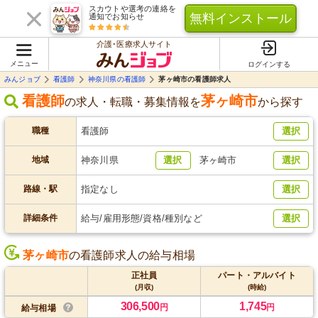
スカウトや選考の連絡を
無料インストール
通知でお知らせ
介護･医療求人サイト
メニュー
ログインする
みんジョブ
看護師
神奈川県の看護師
茅ヶ崎市の看護師求人
看護師
茅ヶ崎市
の求人・転職・募集情報を
から探す
職種
看護師
選択
地域
神奈川県
選択
茅ヶ崎市
選択
路線・駅
指定なし
選択
詳細条件
給与/雇用形態/資格/種別など
選択
茅ヶ崎市
の看護師求人の給与相場
正社員
パート・アルバイト
(月収)
(時給)
306,500
1,745
円
円
給与相場