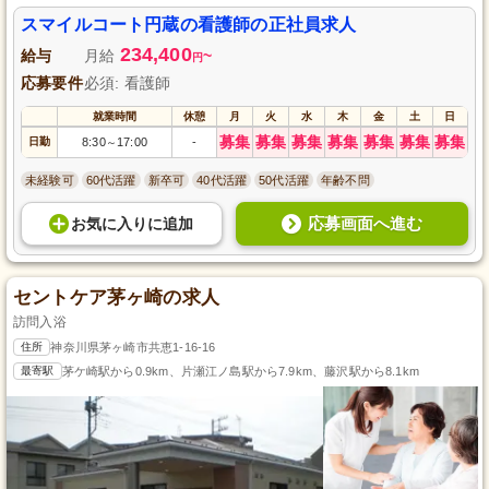
スマイルコート円蔵の看護師の正社員求人
234,400
給与
月給
~
円
応募要件
必須: 看護師
就業時間
休憩
月
火
水
木
金
土
日
募集
募集
募集
募集
募集
募集
募集
日勤
8:30
17:00
-
～
未経験可
60代活躍
新卒可
40代活躍
50代活躍
年齢不問
応募画面へ進む
お気に入り
に
追加
セントケア茅ヶ崎の求人
訪問入浴
住所
神奈川県茅ヶ崎市共恵1-16-16
最寄駅
茅ケ崎駅から0.9km、片瀬江ノ島駅から7.9km、藤沢駅から8.1km