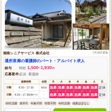
湘南シニアサービス 株式会社
7月28日更新
通所茶廊の看護師のパート・アルバイト求人
1,500
1,930
給与
時給
~
円
応募要件
必須: 看護師
就業時間
休憩
月
火
水
木
金
土
日
急募
急募
急募
急募
急募
急募
定休
日勤
8:30
17:30
60分
～
急募
急募
急募
急募
急募
急募
定休
日勤
8:30
17:30(4h〜)
-
～
50代活躍
新卒可
年齢不問
学歴不問
40代活躍
残業ほぼなし