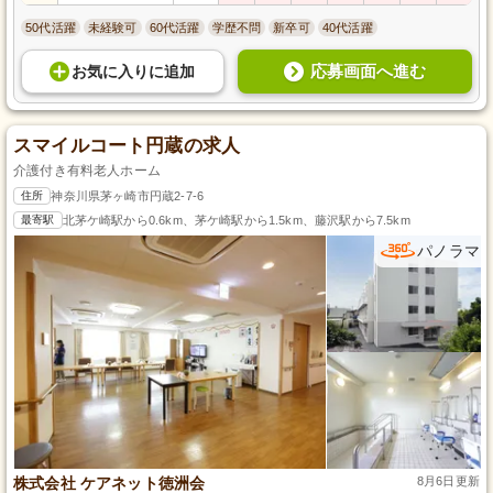
50代活躍
未経験可
60代活躍
学歴不問
新卒可
40代活躍
応募画面へ進む
お気に入り
に
追加
スマイルコート円蔵の求人
介護付き有料老人ホーム
住所
神奈川県茅ヶ崎市円蔵2-7-6
最寄駅
北茅ケ崎駅から0.6km、茅ケ崎駅から1.5km、藤沢駅から7.5km
パノラマ
株式会社 ケアネット徳洲会
8月6日更新