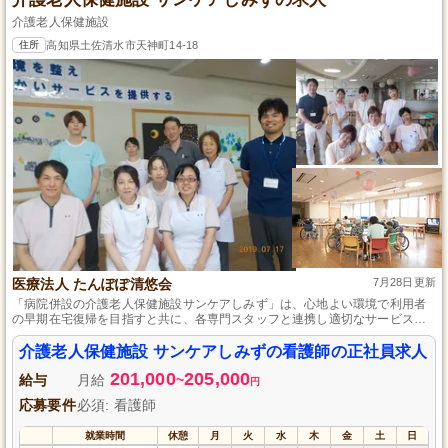
介護老人保健施設
住所
高知県土佐清水市天神町14-18
医療法人 たんぽぽ清悠会
7月28日更新
「病院併設の介護老人保健施設サンケアしみず」は、心地よい環境で利用者
の早期在宅復帰を目指すと共に、各専門スタッフと連携し適切なサービスを
提供します。
介護老人保健施設 サンケアしみずの看護師の正社員求人
201,000
205,000
給与
月給
~
円
応募要件
必須: 看護師
就業時間
休憩
月
火
水
木
金
土
日