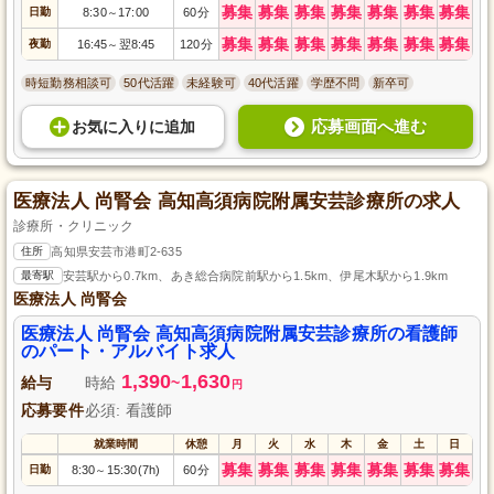
募集
募集
募集
募集
募集
募集
募集
日勤
8:30
17:00
60分
～
募集
募集
募集
募集
募集
募集
募集
夜勤
16:45
翌8:45
120分
～
時短勤務相談可
50代活躍
未経験可
40代活躍
学歴不問
新卒可
応募画面へ進む
お気に入り
に
追加
医療法人 尚腎会 高知高須病院附属安芸診療所の求人
診療所・クリニック
住所
高知県安芸市港町2-635
最寄駅
安芸駅から0.7km、あき総合病院前駅から1.5km、伊尾木駅から1.9km
医療法人 尚腎会
医療法人 尚腎会 高知高須病院附属安芸診療所の看護師
のパート・アルバイト求人
1,390
1,630
給与
時給
~
円
応募要件
必須: 看護師
就業時間
休憩
月
火
水
木
金
土
日
募集
募集
募集
募集
募集
募集
募集
日勤
8:30
15:30(7h)
60分
～