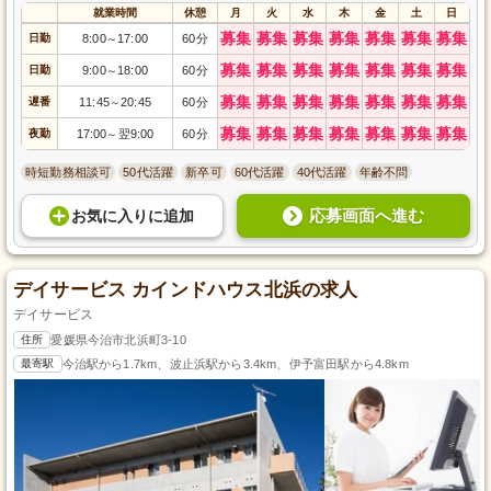
就業時間
休憩
月
火
水
木
金
土
日
募集
募集
募集
募集
募集
募集
募集
日勤
8:00
17:00
60分
～
募集
募集
募集
募集
募集
募集
募集
日勤
9:00
18:00
60分
～
募集
募集
募集
募集
募集
募集
募集
遅番
11:45
20:45
60分
～
募集
募集
募集
募集
募集
募集
募集
夜勤
17:00
翌9:00
60分
～
時短勤務相談可
50代活躍
新卒可
60代活躍
40代活躍
年齢不問
応募画面へ進む
お気に入り
に
追加
デイサービス カインドハウス北浜の求人
デイサービス
住所
愛媛県今治市北浜町3-10
最寄駅
今治駅から1.7km、波止浜駅から3.4km、伊予富田駅から4.8km