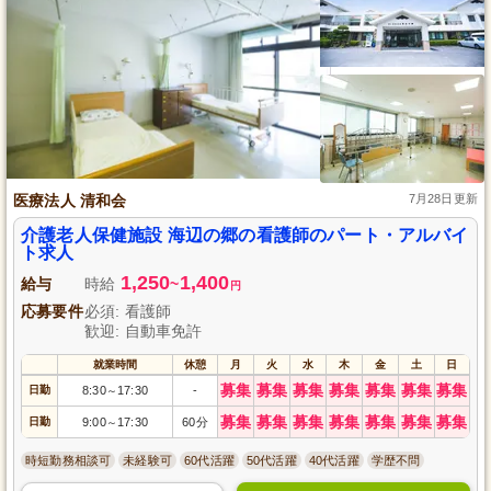
医療法人 清和会
7月28日更新
介護老人保健施設 海辺の郷の看護師のパート・アルバイ
ト求人
1,250
1,400
給与
時給
~
円
応募要件
必須: 看護師
歓迎: 自動車免許
就業時間
休憩
月
火
水
木
金
土
日
募集
募集
募集
募集
募集
募集
募集
日勤
8:30
17:30
-
～
募集
募集
募集
募集
募集
募集
募集
日勤
9:00
17:30
60分
～
時短勤務相談可
未経験可
60代活躍
50代活躍
40代活躍
学歴不問