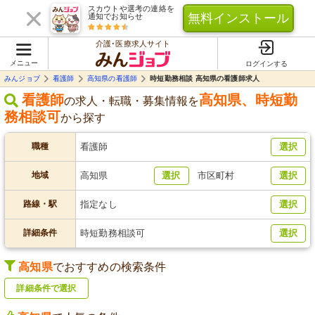
スカウトや選考の連絡を
無料インストール
通知でお知らせ
介護･医療求人サイト
メニュー
ログインする
みんジョブ
看護師
高知県の看護師
時短勤務相談 高知県の看護師求人
看護師
高知県
、
時短勤
の求人・転職・募集情報を
務相談可
から探す
職種
看護師
選択
地域
高知県
選択
市区町村
選択
路線・駅
指定なし
選択
詳細条件
時短勤務相談可
選択
高知県
でおすすめの検索条件
詳細条件で選択