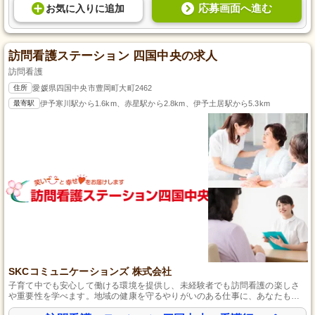
応募画面へ進む
お気に入り
に
追加
訪問看護ステーション 四国中央の求人
訪問看護
住所
愛媛県四国中央市豊岡町大町2462
最寄駅
伊予寒川駅から1.6km、赤星駅から2.8km、伊予土居駅から5.3km
SKCコミュニケーションズ 株式会社
子育て中でも安心して働ける環境を提供し、未経験者でも訪問看護の楽しさ
や重要性を学べます。地域の健康を守るやりがいのある仕事に、あなたも挑
戦してみませんか？