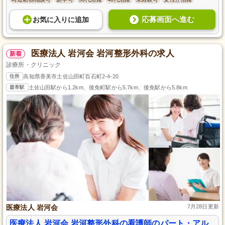
応募画面へ進む
お気に入り
に
追加
医療法人 岩河会 岩河整形外科の求人
新着
診療所・クリニック
住所
高知県香美市土佐山田町百石町2-4-20
最寄駅
土佐山田駅から1.2km、後免町駅から5.7km、後免駅から5.8km
医療法人 岩河会
7月28日更新
医療法人 岩河会 岩河整形外科の看護師のパート・アル