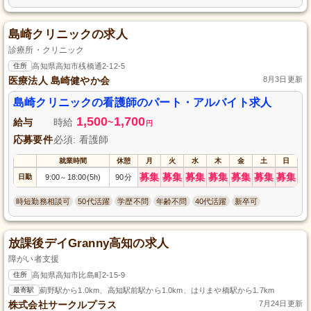
島崎クリニックの求人
診療所・クリニック
住所
高知県高知市桟橋通2-12-5
医療法人 島崎健やか会
8月3日更新
島崎クリニックの看護師のパート・アルバイト求人
1,500
1,700
給与
時給
~
円
応募要件
必須: 看護師
就業時間
休憩
月
火
水
木
金
土
日
募集
募集
募集
募集
募集
募集
募集
日勤
9:00
18:00(5h)
90分
～
時短勤務相談可
50代活躍
学歴不問
年齢不問
40代活躍
新卒可
放課後デイGranny高知の求人
障がい者支援
住所
高知県高知市比島町2-15-9
最寄駅
薊野駅から1.0km、高知駅前駅から1.0km、はりまや橋駅から1.7km
株式会社サークルプラス
7月24日更新