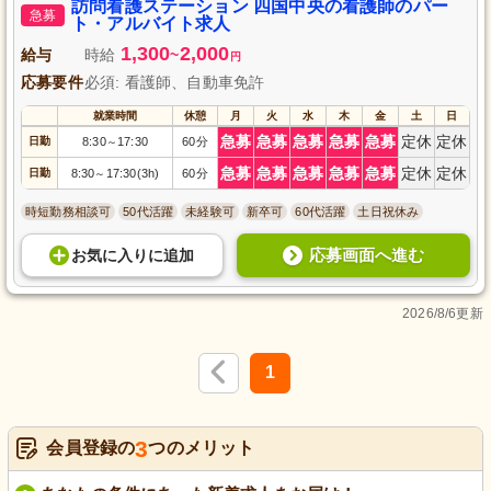
訪問看護ステーション 四国中央の看護師のパー
急募
ト・アルバイト求人
1,300
2,000
給与
時給
~
円
応募要件
必須: 看護師、自動車免許
就業時間
休憩
月
火
水
木
金
土
日
急募
急募
急募
急募
急募
定休
定休
日勤
8:30
17:30
60分
～
急募
急募
急募
急募
急募
定休
定休
日勤
8:30
17:30(3h)
60分
～
時短勤務相談可
50代活躍
未経験可
新卒可
60代活躍
土日祝休み
応募画面へ進む
お気に入り
に
追加
2026/8/6更新
1
3
会員登録の
つのメリット