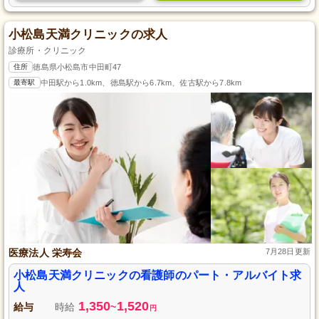
小松島天満クリニックの求人
診療所・クリニック
住所
徳島県小松島市中田町47
最寄駅
中田駅から1.0km、徳島駅から6.7km、佐古駅から7.8km
医療法人 栄寿会
7月28日更新
小松島天満クリニックの看護師のパート・アルバイト求
人
1,350
1,520
給与
時給
~
円