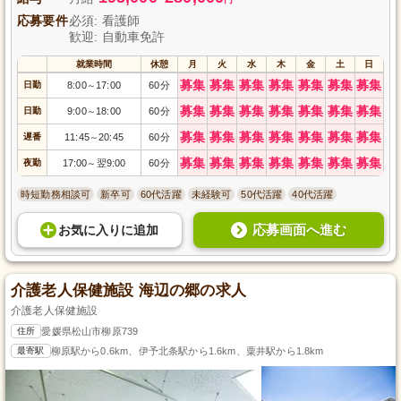
応募要件
必須: 看護師
歓迎: 自動車免許
就業時間
休憩
月
火
水
木
金
土
日
募集
募集
募集
募集
募集
募集
募集
日勤
8:00
17:00
60分
～
募集
募集
募集
募集
募集
募集
募集
日勤
9:00
18:00
60分
～
募集
募集
募集
募集
募集
募集
募集
遅番
11:45
20:45
60分
～
募集
募集
募集
募集
募集
募集
募集
夜勤
17:00
翌9:00
60分
～
時短勤務相談可
新卒可
60代活躍
未経験可
50代活躍
40代活躍
応募画面へ進む
お気に入り
に
追加
介護老人保健施設 海辺の郷の求人
介護老人保健施設
住所
愛媛県松山市柳原739
最寄駅
柳原駅から0.6km、伊予北条駅から1.6km、粟井駅から1.8km