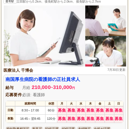
最寄駅
立田駅から0.2km、後免町駅から2.0km、後免駅から2.7km
医療法人 千博会
7月30日更新
南国厚生病院の看護師の正社員求人
210,000
310,000
給与
月給
~
円
応募要件
必須: 看護師
就業時間
休憩
月
火
水
木
金
土
日
募集
募集
募集
募集
募集
募集
募集
日勤
8:30
17:00
60分
～
募集
募集
募集
募集
募集
募集
募集
夜勤
16:45
翌8:45
120分
～
時短勤務相談可
新卒可
50代活躍
40代活躍
未経験可
女性が活躍