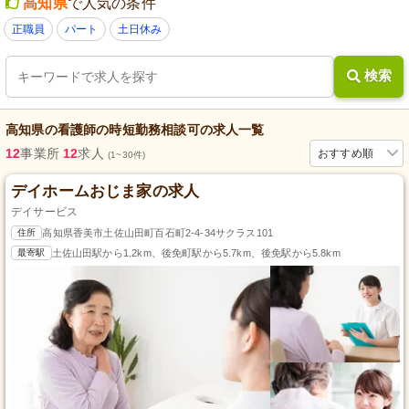
高知県
で人気の条件
正職員
パート
土日休み
検索
高知県
の
看護師
の
時短勤務相談可
の求人一覧
12
事業所
12
求人
おすすめ順
(1~30件)
デイホームおじま家の求人
デイサービス
住所
高知県香美市土佐山田町百石町2-4-34サクラス101
最寄駅
土佐山田駅から1.2km、後免町駅から5.7km、後免駅から5.8km