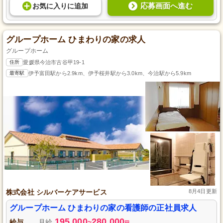
応募画面へ進む
お気に入り
に
追加
グループホーム ひまわりの家の求人
グループホーム
住所
愛媛県今治市古谷甲19-1
最寄駅
伊予富田駅から2.9km、伊予桜井駅から3.0km、今治駅から5.9km
株式会社 シルバーケアサービス
8月4日更新
グループホーム ひまわりの家の看護師の正社員求人
195,000
280,000
給与
月給
~
円