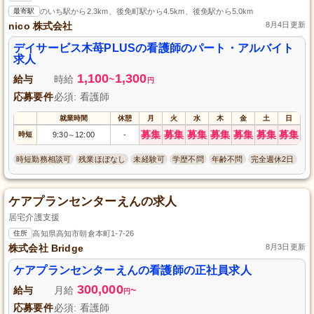
最寄駅
のいち駅から2.3km、後免町駅から4.5km、後免駅から5.0km
nico 株式会社
8月4日更新
デイサービス木苺PLUSの看護師のパート・アルバイト
求人
1,100
1,300
給与
時給
~
円
応募要件
必須: 看護師
就業時間
休憩
月
火
水
木
金
土
日
募集
募集
募集
募集
募集
募集
募集
時短
9:30
12:00
-
～
時短勤務相談可
残業ほぼなし
未経験可
学歴不問
年齢不問
完全週休2日
ケアプランセンターえんの求人
居宅介護支援
住所
高知県高知市朝倉本町1-7-26
株式会社 Bridge
8月3日更新
ケアプランセンターえんの看護師の正社員求人
300,000
給与
月給
~
円
応募要件
必須: 看護師