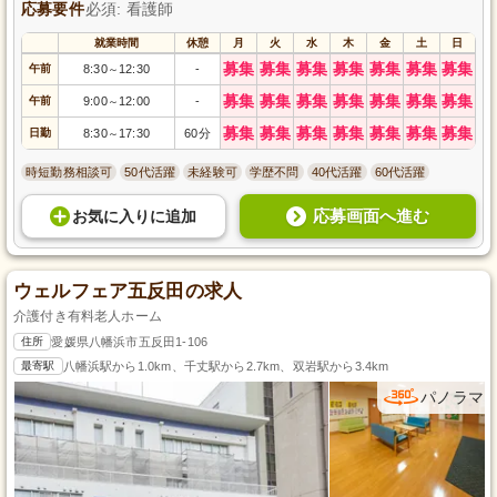
応募要件
必須: 看護師
就業時間
休憩
月
火
水
木
金
土
日
募集
募集
募集
募集
募集
募集
募集
午前
8:30
12:30
-
～
募集
募集
募集
募集
募集
募集
募集
午前
9:00
12:00
-
～
募集
募集
募集
募集
募集
募集
募集
日勤
8:30
17:30
60分
～
時短勤務相談可
50代活躍
未経験可
学歴不問
40代活躍
60代活躍
応募画面へ進む
お気に入り
に
追加
ウェルフェア五反田の求人
介護付き有料老人ホーム
住所
愛媛県八幡浜市五反田1-106
最寄駅
八幡浜駅から1.0km、千丈駅から2.7km、双岩駅から3.4km
パノラマ