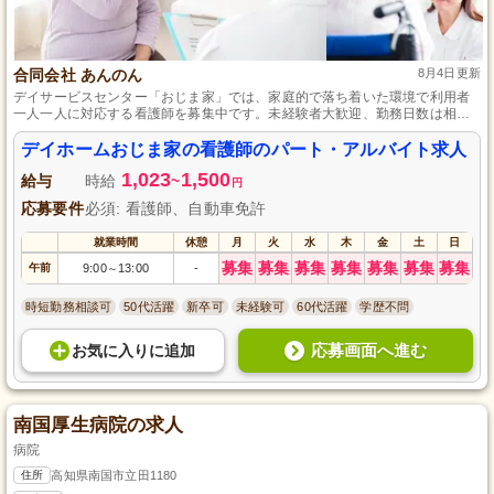
合同会社 あんのん
8月4日更新
デイサービスセンター「おじま家」では、家庭的で落ち着いた環境で利用者
一人一人に対応する看護師を募集中です。未経験者大歓迎、勤務日数は相談
可能で、正社員登用制度も有りプライベートとの両立も可能です。一緒に元
気で楽しい時間を作りませんか？
デイホームおじま家の看護師のパート・アルバイト求人
1,023
1,500
給与
時給
~
円
応募要件
必須: 看護師、自動車免許
就業時間
休憩
月
火
水
木
金
土
日
募集
募集
募集
募集
募集
募集
募集
午前
9:00
13:00
-
～
時短勤務相談可
50代活躍
新卒可
未経験可
60代活躍
学歴不問
応募画面へ進む
お気に入り
に
追加
南国厚生病院の求人
病院
住所
高知県南国市立田1180