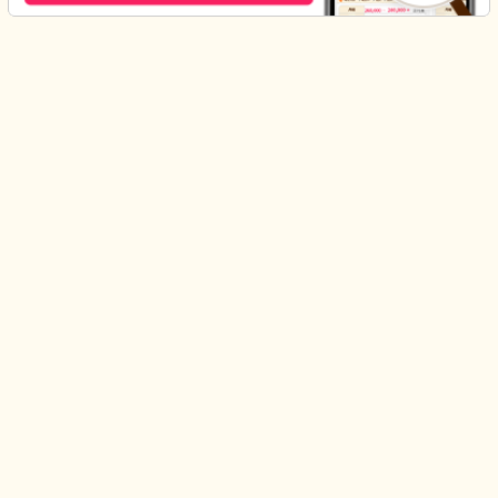
みんジョブ
看護師を知る
看護師 時短勤務相談
看護師 高知県の時短勤務相談求人
はじめての方へ
みんなの介護
利用規約
運営会社
個人情報保護方針
採用情報
求人掲載のご案内
コンテンツポリシー
取扱職種の範囲等に関する明示