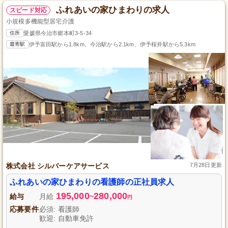
ふれあいの家ひまわりの求人
スピード対応
小規模多機能型居宅介護
住所
愛媛県今治市郷本町3-5-34
最寄駅
伊予富田駅から1.8km、今治駅から2.1km、伊予桜井駅から5.3km
株式会社 シルバーケアサービス
7月28日更新
ふれあいの家ひまわりの看護師の正社員求人
195,000
280,000
給与
月給
~
円
応募要件
必須: 看護師
歓迎: 自動車免許