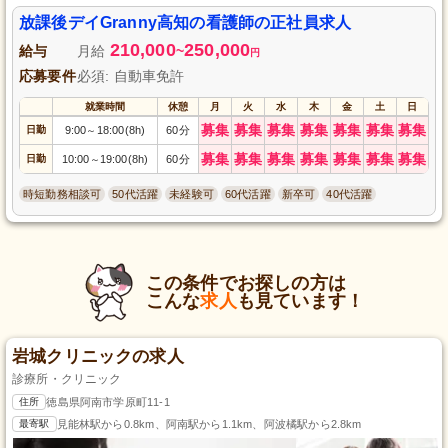
放課後デイGranny高知の看護師の正社員求人
210,000
250,000
給与
月給
~
円
応募要件
必須: 自動車免許
就業時間
休憩
月
火
水
木
金
土
日
募集
募集
募集
募集
募集
募集
募集
日勤
9:00
18:00(8h)
60分
～
募集
募集
募集
募集
募集
募集
募集
日勤
10:00
19:00(8h)
60分
～
時短勤務相談可
50代活躍
未経験可
60代活躍
新卒可
40代活躍
この条件でお探しの方は
こんな
求人
も見ています！
岩城クリニックの求人
診療所・クリニック
住所
徳島県阿南市学原町11-1
最寄駅
見能林駅から0.8km、阿南駅から1.1km、阿波橘駅から2.8km