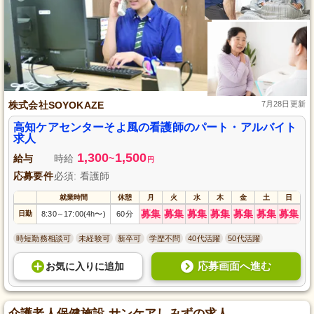
株式会社SOYOKAZE
7月28日更新
高知ケアセンターそよ風の看護師のパート・アルバイト
求人
1,300
1,500
給与
時給
~
円
応募要件
必須: 看護師
就業時間
休憩
月
火
水
木
金
土
日
募集
募集
募集
募集
募集
募集
募集
日勤
8:30
17:00(4h〜)
60分
～
時短勤務相談可
未経験可
新卒可
学歴不問
40代活躍
50代活躍
応募画面へ進む
お気に入り
に
追加
介護老人保健施設 サンケアしみずの求人