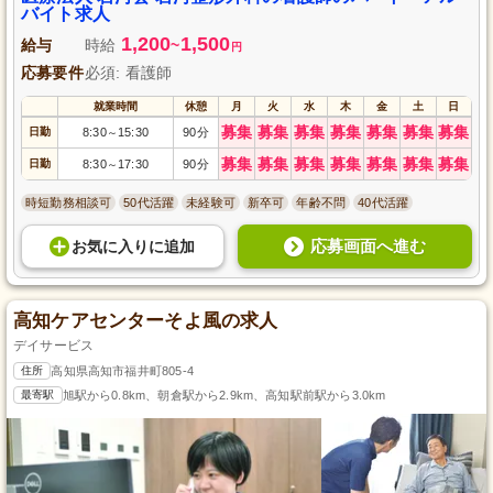
バイト求人
1,200
1,500
給与
時給
~
円
応募要件
必須: 看護師
就業時間
休憩
月
火
水
木
金
土
日
募集
募集
募集
募集
募集
募集
募集
日勤
8:30
15:30
90分
～
募集
募集
募集
募集
募集
募集
募集
日勤
8:30
17:30
90分
～
時短勤務相談可
50代活躍
未経験可
新卒可
年齢不問
40代活躍
応募画面へ進む
お気に入り
に
追加
高知ケアセンターそよ風の求人
デイサービス
住所
高知県高知市福井町805-4
最寄駅
旭駅から0.8km、朝倉駅から2.9km、高知駅前駅から3.0km