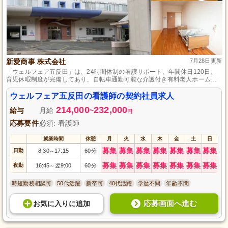
新愛商事 株式会社
7月28日更新
「ウェルフェア五反田」は、24時間体制の看護サポート、年間休日120日、
育児休暇制度が完備してあり、自転車通勤可能な介護付き有料老人ホームで
す。
ウェルフェア五反田の看護師の契約社員求人
214,000
232,000
給与
月給
~
円
応募要件
必須: 看護師
就業時間
休憩
月
火
水
木
金
土
日
募集
募集
募集
募集
募集
募集
募集
日勤
8:30
17:15
60分
～
募集
募集
募集
募集
募集
募集
募集
夜勤
16:45
翌9:00
60分
～
時短勤務相談可
50代活躍
新卒可
40代活躍
学歴不問
年齢不問
応募画面へ進む
お気に入り
に
追加