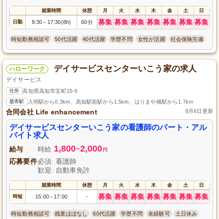
就業時間
休憩
月
火
水
木
金
土
日
募集
募集
募集
募集
募集
募集
募集
日勤
8:30
17:30(8h)
60分
～
時短勤務相談可
50代活躍
40代活躍
学歴不問
女性が活躍
社会保険完備
デイサービスセンターいこう家の求人
ハローワーク
デイサービス
住所
高知県高知市宝町15-9
最寄駅
入明駅から0.3km、高知駅前駅から1.5km、はりまや橋駅から1.7km
合同会社 Life enhancement
8月6日更新
デイサービスセンターいこう家の看護師のパート・アル
バイト求人
1,800
2,000
給与
時給
~
円
応募要件
必須: 看護師
歓迎: 自動車免許
就業時間
休憩
月
火
水
木
金
土
日
募集
募集
募集
募集
募集
募集
募集
時短
15:00
17:00
-
～
時短勤務相談可
残業ほぼなし
60代活躍
学歴不問
未経験可
土日休み