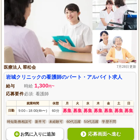
医療法人 翠松会
7月28日更新
岩城クリニックの看護師のパート・アルバイト求人
1,300
給与
時給
~
円
応募要件
必須: 看護師
就業時間
休憩
月
火
水
木
金
土
日
募集
募集
募集
募集
募集
募集
募集
日勤
9:00
18:00(4h〜)
60分
～
時短勤務相談可
新卒可
未経験可
60代活躍
50代活躍
学歴不問
応募画面へ進む
お気に入り
に
追加