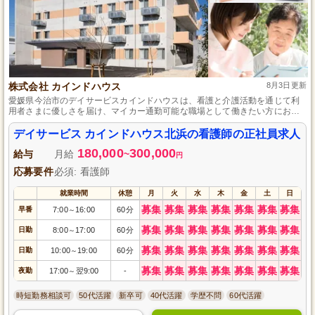
株式会社 カインドハウス
8月3日更新
愛媛県今治市のデイサービスカインドハウスは、看護と介護活動を通じて利
用者さまに優しさを届け、マイカー通勤可能な職場として働きたい方におす
すめです。
デイサービス カインドハウス北浜の看護師の正社員求人
180,000
300,000
給与
月給
~
円
応募要件
必須: 看護師
就業時間
休憩
月
火
水
木
金
土
日
募集
募集
募集
募集
募集
募集
募集
早番
7:00
16:00
60分
～
募集
募集
募集
募集
募集
募集
募集
日勤
8:00
17:00
60分
～
募集
募集
募集
募集
募集
募集
募集
日勤
10:00
19:00
60分
～
募集
募集
募集
募集
募集
募集
募集
夜勤
17:00
翌9:00
-
～
時短勤務相談可
50代活躍
新卒可
40代活躍
学歴不問
60代活躍