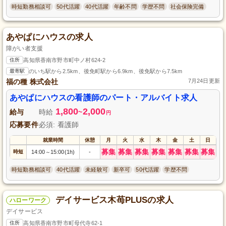
時短勤務相談可
50代活躍
40代活躍
年齢不問
学歴不問
社会保険完備
あやぱにハウスの求人
障がい者支援
住所
高知県香南市野市町中ノ村624-2
最寄駅
のいち駅から2.5km、後免町駅から6.9km、後免駅から7.5km
福の種 株式会社
7月24日更新
あやぱにハウスの看護師のパート・アルバイト求人
1,800
2,000
給与
時給
~
円
応募要件
必須: 看護師
就業時間
休憩
月
火
水
木
金
土
日
募集
募集
募集
募集
募集
募集
募集
時短
14:00
15:00(1h)
-
～
時短勤務相談可
40代活躍
未経験可
新卒可
50代活躍
学歴不問
デイサービス木苺PLUSの求人
ハローワーク
デイサービス
住所
高知県香南市野市町母代寺62-1