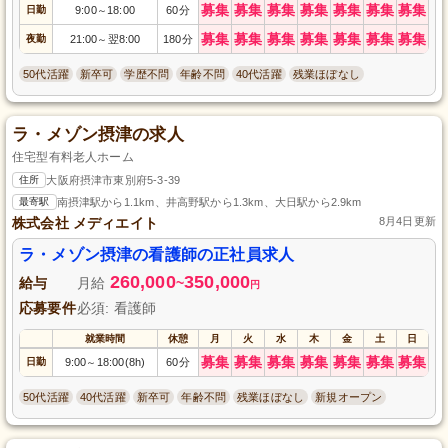
募集
募集
募集
募集
募集
募集
募集
日勤
9:00
18:00
60分
～
募集
募集
募集
募集
募集
募集
募集
夜勤
21:00
翌8:00
180分
～
50代活躍
新卒可
学歴不問
年齢不問
40代活躍
残業ほぼなし
ラ・メゾン摂津の求人
住宅型有料老人ホーム
住所
大阪府摂津市東別府5-3-39
最寄駅
南摂津駅から1.1km、井高野駅から1.3km、大日駅から2.9km
株式会社 メディエイト
8月4日更新
ラ・メゾン摂津の看護師の正社員求人
260,000
350,000
給与
月給
~
円
応募要件
必須: 看護師
就業時間
休憩
月
火
水
木
金
土
日
募集
募集
募集
募集
募集
募集
募集
日勤
9:00
18:00(8h)
60分
～
50代活躍
40代活躍
新卒可
年齢不問
残業ほぼなし
新規オープン