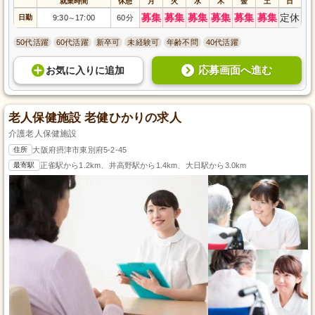
就業時間
休憩
月
火
水
木
金
土
日
募集
募集
募集
募集
募集
募集
定休
日勤
9:30
17:00
60分
～
50代活躍
60代活躍
新卒可
未経験可
年齢不問
40代活躍
応募画面へ進む
お気に入り
に
追加
老人保健施設 老健ひかりの求人
介護老人保健施設
住所
大阪府摂津市東別府5-2-45
最寄駅
正雀駅から1.2km、井高野駅から1.4km、大日駅から3.0km