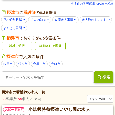
摂津市の看護師求人の給与相場
摂津市
の
看護師
の転職事情
平均給与相場
求人の動向
介護求人事情
求人数のトレンド
よくある質問
摂津市
でおすすめの検索条件
地域で選択
詳細条件で選択
摂津市
で人気の条件
吹田市
茨木市
寝屋川市
守口市
検索
摂津市
の
看護師
の求人一覧
36
事業所
54
求人
おすすめ順
(1~30件)
小規模特養摂津いやし園の求人
スピード対応