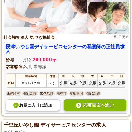
社会福祉法人 気づき福祉会
8月5日更新
摂津いやし園デイサービスセンターの看護師の正社員求
人
260,000
給与
月給
~
円
応募要件
必須: 看護師
就業時間
休憩
月
火
水
木
金
土
日
充足
充足
充足
充足
充足
充足
充足
日勤
8:30
17:30
60分
～
未経験可
60代活躍
50代活躍
新卒可
年齢不問
40代活躍
応募画面へ進む
お気に入り
に
追加
千里丘いやし園 デイサービスセンターの求人
デイサービス