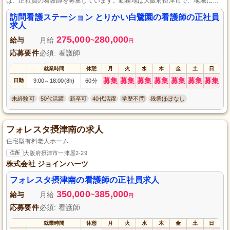
は、正社員の看護師を募集しています。勤務地は大阪府摂津市で、地域に密
着した看護サービスを提供しています。あなたの経験を活かして、利用者様
の笑顔を引き出すお仕事を一緒にしてみませんか？資格や経験は問いませ
訪問看護ステーション とりかい白鷺園の看護師の正社員
ん。応募をお待ちしています。
求人
275,000
280,000
給与
月給
~
円
応募要件
必須: 看護師
就業時間
休憩
月
火
水
木
金
土
日
募集
募集
募集
募集
募集
募集
募集
日勤
9:00
18:00(8h)
60分
～
未経験可
50代活躍
新卒可
40代活躍
学歴不問
残業ほぼなし
フォレスタ摂津南の求人
住宅型有料老人ホーム
住所
大阪府摂津市一津屋2-29
株式会社 ジョインハーツ
フォレスタ摂津南の看護師の正社員求人
350,000
385,000
給与
月給
~
円
応募要件
必須: 看護師
就業時間
休憩
月
火
水
木
金
土
日