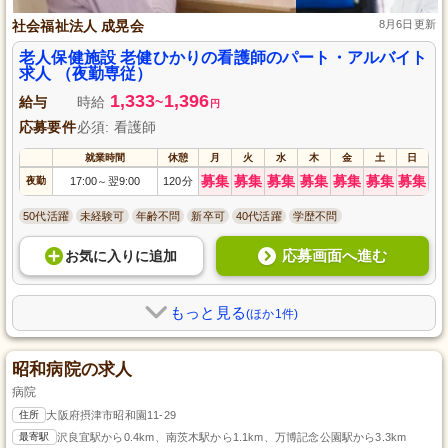
社会福祉法人 成晃会
8月6日更新
老人保健施設 老健ひかりの看護師のパート・アルバイト
求人 （夜勤専従）
1,333
1,396
給与
時給
~
円
応募要件
必須: 看護師
就業時間
休憩
月
火
水
木
金
土
日
募集
募集
募集
募集
募集
募集
募集
夜勤
17:00
翌9:00
120分
～
50代活躍
未経験可
年齢不問
新卒可
40代活躍
学歴不問
応募画面へ進む
お気に入り
に
追加
もっと見る
(ほか1件)
昭和病院の求人
病院
住所
大阪府摂津市昭和園11-29
最寄駅
沢良宜駅から0.4km、南茨木駅から1.1km、万博記念公園駅から3.3km