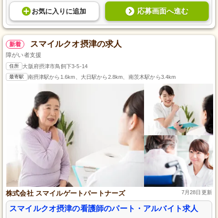
応募画面へ進む
お気に入り
に
追加
スマイルクオ摂津の求人
新着
障がい者支援
住所
大阪府摂津市鳥飼下3-5-14
最寄駅
南摂津駅から1.6km、大日駅から2.8km、南茨木駅から3.4km
株式会社 スマイルゲートパートナーズ
7月28日更新
スマイルクオ摂津の看護師のパート・アルバイト求人