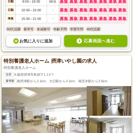
募集
募集
募集
募集
募集
募集
募集
日勤
9:00
18:00
60分
～
募集
募集
募集
募集
募集
募集
募集
日勤
10:00
15:00
-
～
募集
募集
募集
募集
募集
募集
募集
準夜
15:00
21:00
-
～
50代活躍
新卒可
未経験可
年齢不問
学歴不問
40代活躍
応募画面へ進む
お気に入り
に
追加
特別養護老人ホーム 摂津いやし園の求人
特別養護老人ホーム
住所
大阪府摂津市鳥飼下1-13-7
最寄駅
南摂津駅から2.1km、大日駅から3.1km、南茨木駅から3.5km