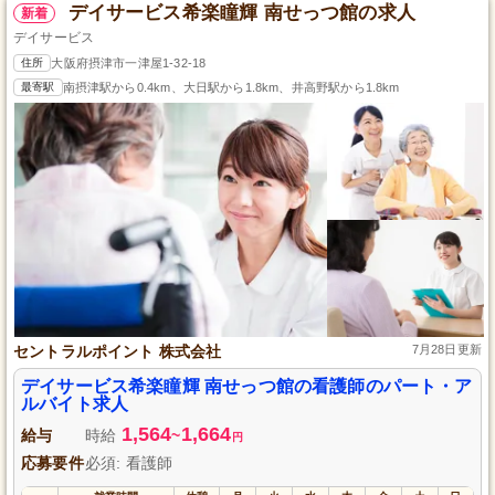
デイサービス希楽瞳輝 南せっつ館の求人
新着
デイサービス
住所
大阪府摂津市一津屋1-32-18
最寄駅
南摂津駅から0.4km、大日駅から1.8km、井高野駅から1.8km
セントラルポイント 株式会社
7月28日更新
デイサービス希楽瞳輝 南せっつ館の看護師のパート・ア
ルバイト求人
1,564
1,664
給与
時給
~
円
応募要件
必須: 看護師