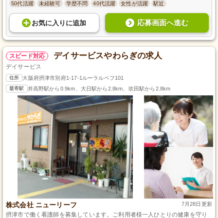
50代活躍
未経験可
学歴不問
40代活躍
女性が活躍
駅近
応募画面へ進む
お気に入り
に
追加
デイサービスやわらぎの求人
スピード対応
デイサービス
住所
大阪府摂津市別府1-17-1ルーラルベフ101
最寄駅
井高野駅から0.9km、大日駅から2.8km、吹田駅から2.8km
株式会社 ニューリーフ
7月28日更新
摂津市で働く看護師を募集しています。ご利用者様一人ひとりの健康を守り