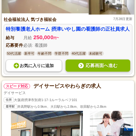
社会福祉法人 気づき福祉会
7月28日更新
特別養護老人ホーム 摂津いやし園の看護師の正社員求人
250,000
給与
月給
~
円
応募要件
必須: 看護師
50代活躍
新卒可
年齢不問
学歴不問
40代活躍
未経験可
応募画面へ進む
お気に入り
に
追加
デイサービスやわらぎの求人
スピード対応
デイサービス
住所
大阪府摂津市別府1-17-1ルーラルベフ101
最寄駅
井高野駅から0.9km、大日駅から2.8km、吹田駅から2.8km