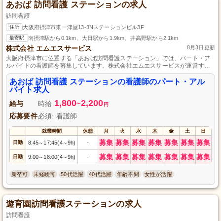
あおば 訪問看護 ステーションの求人
訪問看護
住所
大阪府摂津市東一津屋13-3Nステーションビル3F
最寄駅
南摂津駅から0.1km、大日駅から1.9km、井高野駅から2.1km
株式会社 エムエスサービス
8月3日更新
大阪府摂津市に位置する「あおば訪問看護ステーション」では、パート・ア
ルバイトの看護師を募集しています。株式会社エムエスサービスが運営する
当施設で、地域に根ざした看護を提供してみませんか？アットホームな職場
環境で、患者様一人ひとりとじっくり向き合うことができます。資格や経験
あおば 訪問看護 ステーションの看護師のパート・アル
は問いません。訪問看護に興味があり、自分のペースで働きたい方のご応募
バイト求人
をお待ちしております。あなたの力をぜひ私たちと共に発揮してください！
1,800
2,200
給与
時給
~
円
応募要件
必須: 看護師
就業時間
休憩
月
火
水
木
金
土
日
募集
募集
募集
募集
募集
募集
募集
日勤
8:45
17:45(4
9h)
-
～
～
募集
募集
募集
募集
募集
募集
募集
日勤
9:00
18:00(4
9h)
-
～
～
新卒可
未経験可
50代活躍
40代活躍
年齢不問
女性が活躍
遊育園訪問看護ステーションの求人
訪問看護