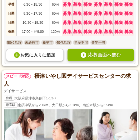
募集
募集
募集
募集
募集
募集
募集
早番
6:30
15:30
60分
～
募集
募集
募集
募集
募集
募集
募集
日勤
8:30
17:30
60分
～
募集
募集
募集
募集
募集
募集
募集
日勤
10:30
19:30
60分
～
募集
募集
募集
募集
募集
募集
募集
夜勤
17:00
翌9:00
120分
～
50代活躍
未経験可
新卒可
40代活躍
学歴不問
住宅手当
応募画面へ進む
お気に入り
に
追加
摂津いやし園デイサービスセンターの求
スピード対応
人
デイサービス
住所
大阪府摂津市鳥飼下1-13-7
最寄駅
南摂津駅から2.1km、大日駅から3.1km、南茨木駅から3.5km