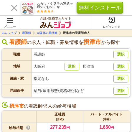
スカウトや選考の連絡を
無料インストール
通知でお知らせ
介護･医療求人サイト
メニュー
ログインする
みんジョブ
看護師
大阪府の看護師
摂津市の看護師求人
看護師
摂津市
の求人・転職・募集情報を
から探す
職種
看護師
選択
地域
大阪府
選択
摂津市
選択
路線・駅
指定なし
選択
詳細条件
給与/雇用形態/資格/種別など
選択
摂津市
の看護師求人の給与相場
正社員
パート・アルバイト
(月収)
(時給)
277,235
1,650
円
円
給与相場