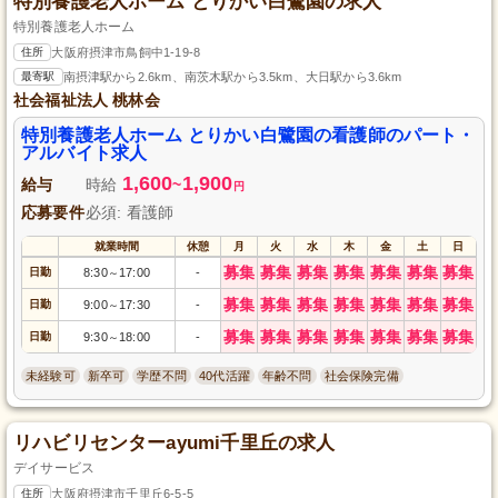
特別養護老人ホーム とりかい白鷺園の求人
特別養護老人ホーム
住所
大阪府摂津市鳥飼中1-19-8
最寄駅
南摂津駅から2.6km、南茨木駅から3.5km、大日駅から3.6km
社会福祉法人 桃林会
特別養護老人ホーム とりかい白鷺園の看護師のパート・
アルバイト求人
1,600
1,900
給与
時給
~
円
応募要件
必須: 看護師
就業時間
休憩
月
火
水
木
金
土
日
募集
募集
募集
募集
募集
募集
募集
日勤
8:30
17:00
-
～
募集
募集
募集
募集
募集
募集
募集
日勤
9:00
17:30
-
～
募集
募集
募集
募集
募集
募集
募集
日勤
9:30
18:00
-
～
未経験可
新卒可
学歴不問
40代活躍
年齢不問
社会保険完備
リハビリセンターayumi千里丘の求人
デイサービス
住所
大阪府摂津市千里丘6-5-5