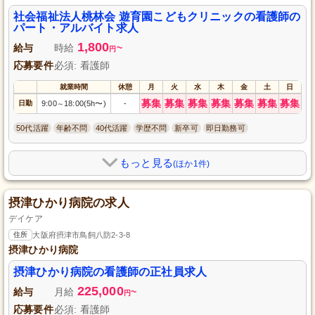
社会福祉法人桃林会 遊育園こどもクリニックの看護師の
パート・アルバイト求人
1,800
給与
時給
~
円
応募要件
必須: 看護師
就業時間
休憩
月
火
水
木
金
土
日
募集
募集
募集
募集
募集
募集
募集
日勤
9:00
18:00(5h〜)
-
～
50代活躍
年齢不問
40代活躍
学歴不問
新卒可
即日勤務可
もっと見る
(ほか1件)
摂津ひかり病院の求人
デイケア
住所
大阪府摂津市鳥飼八防2-3-8
摂津ひかり病院
摂津ひかり病院の看護師の正社員求人
225,000
給与
月給
~
円
応募要件
必須: 看護師