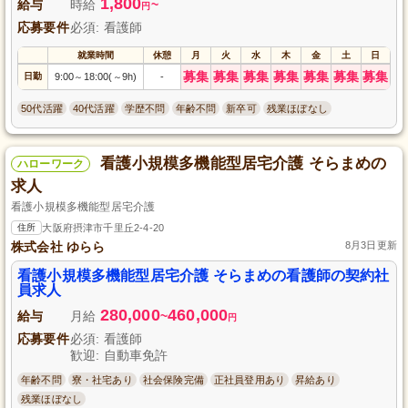
1,800
給与
時給
~
円
応募要件
必須: 看護師
就業時間
休憩
月
火
水
木
金
土
日
募集
募集
募集
募集
募集
募集
募集
日勤
9:00
18:00(
9h)
-
～
～
50代活躍
40代活躍
学歴不問
年齢不問
新卒可
残業ほぼなし
看護小規模多機能型居宅介護 そらまめの
ハローワーク
求人
看護小規模多機能型居宅介護
住所
大阪府摂津市千里丘2-4-20
株式会社 ゆらら
8月3日更新
看護小規模多機能型居宅介護 そらまめの看護師の契約社
員求人
280,000
460,000
給与
月給
~
円
応募要件
必須: 看護師
歓迎: 自動車免許
年齢不問
寮・社宅あり
社会保険完備
正社員登用あり
昇給あり
残業ほぼなし