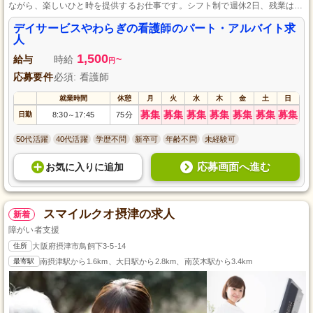
ながら、楽しいひと時を提供するお仕事です。シフト制で週休2日、残業はほ
とんどありませんので、プライベートも大切にしながら働けます。看護業務
に初挑戦の方も安心の環境で、地域に根ざした暖かな職場で一緒に成長しま
デイサービスやわらぎの看護師のパート・アルバイト求
せんか。
人
1,500
給与
時給
~
円
応募要件
必須: 看護師
就業時間
休憩
月
火
水
木
金
土
日
募集
募集
募集
募集
募集
募集
募集
日勤
8:30
17:45
75分
～
50代活躍
40代活躍
学歴不問
新卒可
年齢不問
未経験可
応募画面へ進む
お気に入り
に
追加
スマイルクオ摂津の求人
新着
障がい者支援
住所
大阪府摂津市鳥飼下3-5-14
最寄駅
南摂津駅から1.6km、大日駅から2.8km、南茨木駅から3.4km