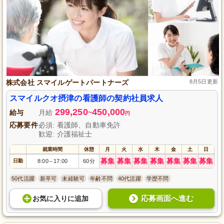
株式会社 スマイルゲートパートナーズ
8月5日更新
スマイルクオ摂津の看護師の契約社員求人
299,250
450,000
給与
月給
~
円
応募要件
必須: 看護師、自動車免許
歓迎: 介護福祉士
就業時間
休憩
月
火
水
木
金
土
日
募集
募集
募集
募集
募集
募集
募集
日勤
8:00
17:00
60分
～
50代活躍
新卒可
未経験可
年齢不問
40代活躍
学歴不問
応募画面へ進む
お気に入り
に
追加