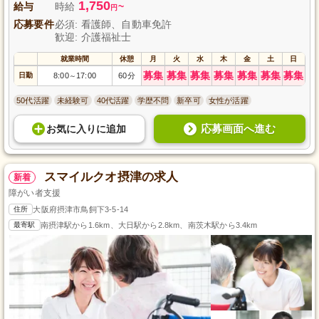
1,750
給与
時給
~
円
応募要件
必須: 看護師、自動車免許
歓迎: 介護福祉士
就業時間
休憩
月
火
水
木
金
土
日
募集
募集
募集
募集
募集
募集
募集
日勤
8:00
17:00
60分
～
50代活躍
未経験可
40代活躍
学歴不問
新卒可
女性が活躍
応募画面へ進む
お気に入り
に
追加
スマイルクオ摂津の求人
新着
障がい者支援
住所
大阪府摂津市鳥飼下3-5-14
最寄駅
南摂津駅から1.6km、大日駅から2.8km、南茨木駅から3.4km