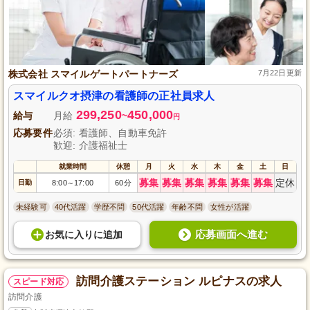
株式会社 スマイルゲートパートナーズ
7月22日更新
スマイルクオ摂津の看護師の正社員求人
299,250
450,000
給与
月給
~
円
応募要件
必須: 看護師、自動車免許
歓迎: 介護福祉士
就業時間
休憩
月
火
水
木
金
土
日
募集
募集
募集
募集
募集
募集
定休
日勤
8:00
17:00
60分
～
未経験可
40代活躍
学歴不問
50代活躍
年齢不問
女性が活躍
応募画面へ進む
お気に入り
に
追加
訪問介護ステーション ルピナスの求人
スピード対応
訪問介護