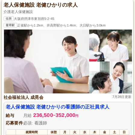
老人保健施設 老健ひかりの求人
介護老人保健施設
住所
大阪府摂津市東別府5-2-45
最寄駅
正雀駅から1.2km、井高野駅から1.4km、大日駅から3.0km
社会福祉法人 成晃会
7月28日更新
老人保健施設 老健ひかりの看護師の正社員求人
236,500
352,000
給与
月給
~
円
応募要件
必須: 看護師
就業時間
休憩
月
火
水
木
金
土
日