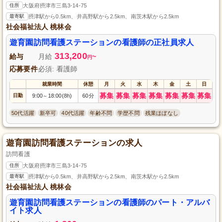
住所
大阪府摂津市三島3-14-75
最寄駅
摂津駅から0.5km、井高野駅から2.5km、南茨木駅から2.5km
社会福祉法人 桃林会
遊育園訪問看護ステーションの看護師の正社員求人
313,200
給与
月給
~
円
応募要件
必須: 看護師
就業時間
休憩
月
火
水
木
金
土
日
募集
募集
募集
募集
募集
募集
募集
日勤
9:00
18:00(8h)
60分
～
50代活躍
新卒可
40代活躍
年齢不問
学歴不問
残業ほぼなし
遊育園訪問看護ステーションの求人
訪問看護
住所
大阪府摂津市三島3-14-75
最寄駅
摂津駅から0.5km、井高野駅から2.5km、南茨木駅から2.5km
社会福祉法人 桃林会
遊育園訪問看護ステーションの看護師のパート・アルバ
イト求人