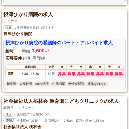
摂津ひかり病院の求人
デイケア
住所
大阪府摂津市鳥飼八防2-3-8
摂津ひかり病院
摂津ひかり病院の看護師のパート・アルバイト求人
1,600
給与
時給
~
円
応募要件
必須: 看護師
就業時間
休憩
月
火
水
木
金
土
日
募集
募集
募集
募集
募集
募集
募集
日勤
8:30
17:30
60分
～
新卒可
未経験可
50代活躍
40代活躍
女性が活躍
残業ほぼなし
社会福祉法人桃林会 遊育園こどもクリニックの求人
診療所・クリニック
住所
大阪府摂津市三島3-14-75
最寄駅
摂津駅から0.5km、井高野駅から2.5km、南茨木駅から2.5km
社会福祉法人 桃林会