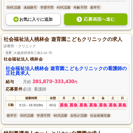
50代活躍
未経験可
学歴不問
40代活躍
年齢不問
新卒可
応募画面へ進む
お気に入り
に
追加
社会福祉法人桃林会 遊育園こどもクリニックの求人
診療所・クリニック
住所
大阪府摂津市三島3-14-75
社会福祉法人 桃林会
社会福祉法人桃林会 遊育園こどもクリニックの看護師の
正社員求人
281,870
333,430
給与
月給
~
円
応募要件
必須: 看護師
就業時間
休憩
月
火
水
木
金
土
日
募集
募集
募集
募集
募集
募集
募集
日勤
8:15
18:30(8h)
60分
～
新卒可
50代活躍
学歴不問
40代活躍
女性が活躍
社会保険完備