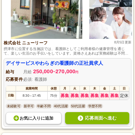
株式会社 ニューリーフ
8月5日更新
摂津市に位置する当施設では、看護師としてご利用者様の健康管理を通じ
て、楽しい生活のお手伝いをしています。資格さえあれば実務経験は不問
で、毎週日曜日の定休日があり、賞与制度も充実していますので、やりがい
を感じながら働ける環境です。
デイサービスやわらぎの看護師の正社員求人
250,000
270,000
給与
月給
~
円
応募要件
必須: 看護師
就業時間
休憩
月
火
水
木
金
土
日
募集
募集
募集
募集
募集
募集
定休
日勤
8:30
17:45
75分
～
未経験可
新卒可
年齢不問
40代活躍
50代活躍
学歴不問
応募画面へ進む
お気に入り
に
追加