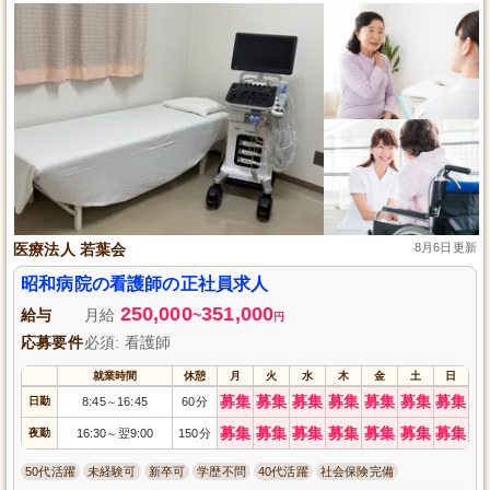
医療法人 若葉会
8月6日更新
昭和病院の看護師の正社員求人
250,000
351,000
給与
月給
~
円
応募要件
必須: 看護師
就業時間
休憩
月
火
水
木
金
土
日
募集
募集
募集
募集
募集
募集
募集
日勤
8:45
16:45
60分
～
募集
募集
募集
募集
募集
募集
募集
夜勤
16:30
翌9:00
150分
～
50代活躍
未経験可
新卒可
学歴不問
40代活躍
社会保険完備