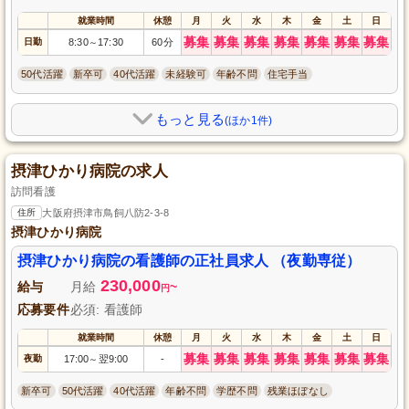
就業時間
休憩
月
火
水
木
金
土
日
募集
募集
募集
募集
募集
募集
募集
日勤
8:30
17:30
60分
～
50代活躍
新卒可
40代活躍
未経験可
年齢不問
住宅手当
もっと見る
(ほか1件)
摂津ひかり病院の求人
訪問看護
住所
大阪府摂津市鳥飼八防2-3-8
摂津ひかり病院
摂津ひかり病院の看護師の正社員求人 （夜勤専従）
230,000
給与
月給
~
円
応募要件
必須: 看護師
就業時間
休憩
月
火
水
木
金
土
日
募集
募集
募集
募集
募集
募集
募集
夜勤
17:00
翌9:00
-
～
新卒可
50代活躍
40代活躍
年齢不問
学歴不問
残業ほぼなし