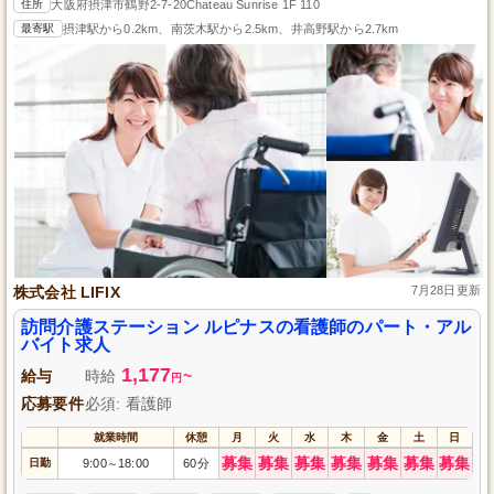
住所
大阪府摂津市鶴野2-7-20Chateau Sunrise 1F 110
最寄駅
摂津駅から0.2km、南茨木駅から2.5km、井高野駅から2.7km
株式会社 LIFIX
7月28日更新
訪問介護ステーション ルピナスの看護師のパート・アル
バイト求人
1,177
給与
時給
~
円
応募要件
必須: 看護師
就業時間
休憩
月
火
水
木
金
土
日
募集
募集
募集
募集
募集
募集
募集
日勤
9:00
18:00
60分
～