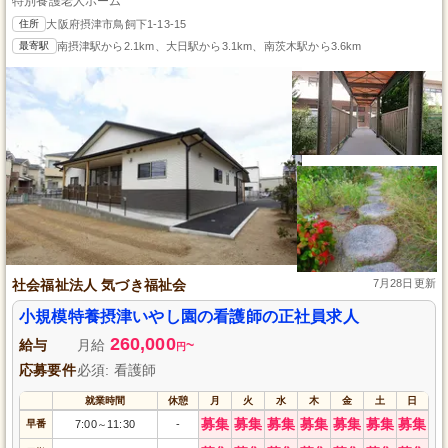
特別養護老人ホーム
住所
大阪府摂津市鳥飼下1-13-15
最寄駅
南摂津駅から2.1km、大日駅から3.1km、南茨木駅から3.6km
社会福祉法人 気づき福祉会
7月28日更新
小規模特養摂津いやし園の看護師の正社員求人
260,000
給与
月給
~
円
応募要件
必須: 看護師
就業時間
休憩
月
火
水
木
金
土
日
募集
募集
募集
募集
募集
募集
募集
早番
7:00
11:30
-
～