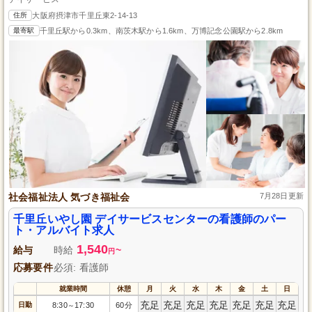
住所
大阪府摂津市千里丘東2-14-13
最寄駅
千里丘駅から0.3km、南茨木駅から1.6km、万博記念公園駅から2.8km
社会福祉法人 気づき福祉会
7月28日更新
千里丘いやし園 デイサービスセンターの看護師のパー
ト・アルバイト求人
1,540
給与
時給
~
円
応募要件
必須: 看護師
就業時間
休憩
月
火
水
木
金
土
日
充足
充足
充足
充足
充足
充足
充足
日勤
8:30
17:30
60分
～