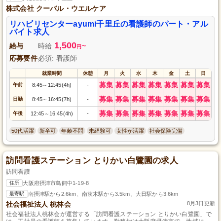
株式会社 クーバル・ウエルケア
リハビリセンターayumi千里丘の看護師のパート・アル
バイト求人
1,500
給与
時給
~
円
応募要件
必須: 看護師
就業時間
休憩
月
火
水
木
金
土
日
募集
募集
募集
募集
募集
募集
募集
午前
8:45
12:45(4h)
-
～
募集
募集
募集
募集
募集
募集
募集
日勤
8:45
16:45(7h)
-
～
募集
募集
募集
募集
募集
募集
募集
午後
12:45
16:45(4h)
-
～
50代活躍
新卒可
年齢不問
未経験可
女性が活躍
社会保険完備
訪問看護ステーション とりかい白鷺園の求人
訪問看護
住所
大阪府摂津市鳥飼中1-19-8
最寄駅
南摂津駅から2.6km、南茨木駅から3.5km、大日駅から3.6km
社会福祉法人 桃林会
8月3日更新
社会福祉法人桃林会が運営する「訪問看護ステーション とりかい白鷺園」で