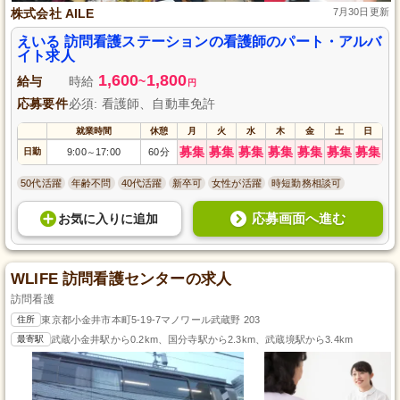
株式会社 AILE
7月30日更新
えいる 訪問看護ステーションの看護師のパート・アルバ
イト求人
1,600
1,800
給与
時給
~
円
応募要件
必須: 看護師、自動車免許
就業時間
休憩
月
火
水
木
金
土
日
募集
募集
募集
募集
募集
募集
募集
日勤
9:00
17:00
60分
～
50代活躍
年齢不問
40代活躍
新卒可
女性が活躍
時短勤務相談可
応募画面へ進む
お気に入り
に
追加
WLIFE 訪問看護センターの求人
訪問看護
住所
東京都小金井市本町5-19-7マノワール武蔵野 203
最寄駅
武蔵小金井駅から0.2km、国分寺駅から2.3km、武蔵境駅から3.4km