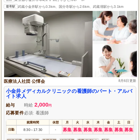
最寄駅
武蔵小金井駅から0.3km、国分寺駅から2.6km、武蔵境駅から3.1km
医療法人社団 公懌会
8月6日更新
小金井メディカルクリニックの看護師のパート・アルバ
イト求人
2,000
給与
時給
円
応募要件
必須: 看護師
就業時間
休憩
月
火
水
木
金
土
日
募集
募集
募集
募集
募集
募集
募集
日勤
8:30
17:30
-
～