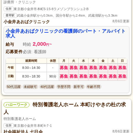
診療所・クリニック
住所
東京都小金井市本町5-15-8ラメゾンブランシュ2-B
最寄駅
武蔵小金井駅から0.3km、国分寺駅から2.4km、武蔵境駅から3.3km
小金井あおばクリニック
8月6日更新
小金井あおばクリニックの看護師のパート・アルバイト
求人
2,000
給与
時給
~
円
応募要件
必須: 看護師
就業時間
休憩
月
火
水
木
金
土
日
募集
募集
募集
募集
募集
募集
募集
午前
8:30
14:30
-
～
募集
募集
募集
募集
募集
募集
募集
日勤
8:30
18:30
90分
～
50代活躍
未経験可
40代活躍
学歴不問
新卒可
年齢不問
特別養護老人ホーム 本町けやきの杜の求
ハローワーク
人
特別養護老人ホーム
住所
東京都小金井市本町4-7-1
社会福祉法人 七日会
8月6日更新