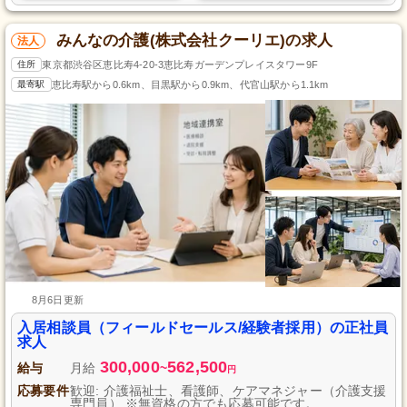
みんなの介護(株式会社クーリエ)の求人
法人
住所
東京都渋谷区恵比寿4-20-3恵比寿ガーデンプレイスタワー9F
最寄駅
恵比寿駅から0.6km、目黒駅から0.9km、代官山駅から1.1km
8月6日更新
入居相談員（フィールドセールス/経験者採用）の正社員
求人
300,000
562,500
給与
月給
~
円
応募要件
歓迎: 介護福祉士、看護師、ケアマネジャー（介護支援
専門員） ※無資格の方でも応募可能です。