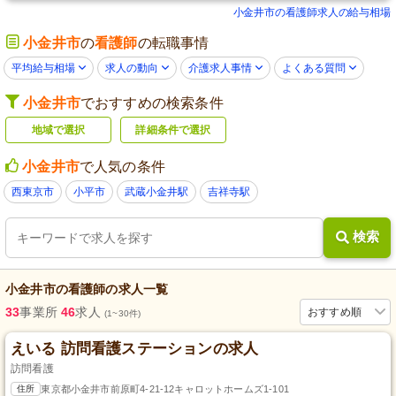
小金井市の看護師求人の給与相場
小金井市
の
看護師
の転職事情
平均給与相場
求人の動向
介護求人事情
よくある質問
小金井市
でおすすめの検索条件
地域で選択
詳細条件で選択
小金井市
で人気の条件
西東京市
小平市
武蔵小金井駅
吉祥寺駅
検索
小金井市
の
看護師
の求人一覧
33
事業所
46
求人
おすすめ順
(1~30件)
えいる 訪問看護ステーションの求人
訪問看護
住所
東京都小金井市前原町4-21-12キャロットホームズ1-101