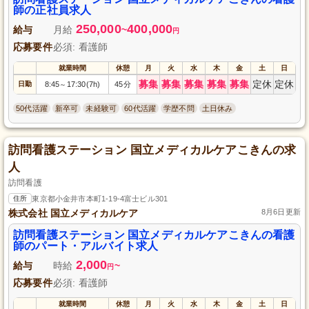
支えるやりがいある仕事を始めませんか？ぜひ、ご応募をお待ちしておりま
師の正社員求人
す。
250,000
400,000
給与
月給
~
円
応募要件
必須: 看護師
就業時間
休憩
月
火
水
木
金
土
日
募集
募集
募集
募集
募集
定休
定休
日勤
8:45
17:30(7h)
45分
～
50代活躍
新卒可
未経験可
60代活躍
学歴不問
土日休み
訪問看護ステーション 国立メディカルケアこきんの求
人
訪問看護
住所
東京都小金井市本町1-19-4富士ビル301
株式会社 国立メディカルケア
8月6日更新
訪問看護ステーション 国立メディカルケアこきんの看護
師のパート・アルバイト求人
2,000
給与
時給
~
円
応募要件
必須: 看護師
就業時間
休憩
月
火
水
木
金
土
日