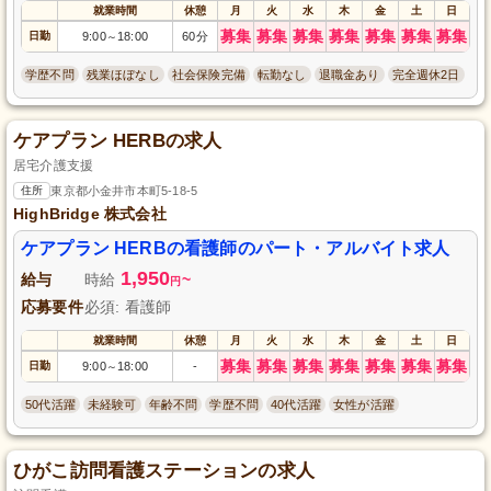
就業時間
休憩
月
火
水
木
金
土
日
募集
募集
募集
募集
募集
募集
募集
日勤
9:00
18:00
60分
～
学歴不問
残業ほぼなし
社会保険完備
転勤なし
退職金あり
完全週休2日
ケアプラン HERBの求人
居宅介護支援
住所
東京都小金井市本町5-18-5
HighBridge 株式会社
ケアプラン HERBの看護師のパート・アルバイト求人
1,950
給与
時給
~
円
応募要件
必須: 看護師
就業時間
休憩
月
火
水
木
金
土
日
募集
募集
募集
募集
募集
募集
募集
日勤
9:00
18:00
-
～
50代活躍
未経験可
年齢不問
学歴不問
40代活躍
女性が活躍
ひがこ訪問看護ステーションの求人