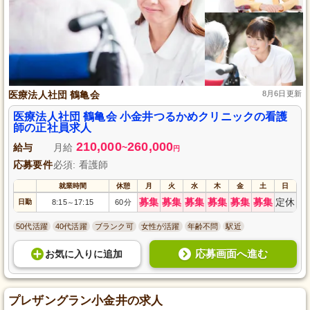
医療法人社団 鶴亀会
8月6日更新
医療法人社団 鶴亀会 小金井つるかめクリニックの看護
師の正社員求人
210,000
260,000
給与
月給
~
円
応募要件
必須: 看護師
就業時間
休憩
月
火
水
木
金
土
日
募集
募集
募集
募集
募集
募集
定休
日勤
8:15
17:15
60分
～
50代活躍
40代活躍
ブランク可
女性が活躍
年齢不問
駅近
応募画面へ進む
お気に入り
に
追加
プレザングラン小金井の求人