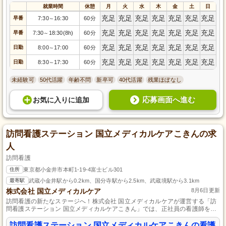
就業時間
休憩
月
火
水
木
金
土
日
充足
充足
充足
充足
充足
充足
充足
早番
7:30
16:30
60分
～
充足
充足
充足
充足
充足
充足
充足
早番
7:30
18:30(8h)
60分
～
充足
充足
充足
充足
充足
充足
充足
日勤
8:00
17:00
60分
～
充足
充足
充足
充足
充足
充足
充足
日勤
8:30
17:30
60分
～
未経験可
50代活躍
年齢不問
新卒可
40代活躍
残業ほぼなし
応募画面へ進む
お気に入り
に
追加
訪問看護ステーション 国立メディカルケアこきんの求
人
訪問看護
住所
東京都小金井市本町1-19-4富士ビル301
最寄駅
武蔵小金井駅から0.2km、国分寺駅から2.5km、武蔵境駅から3.1km
株式会社 国立メディカルケア
8月6日更新
訪問看護の新たなステージへ！株式会社 国立メディカルケアが運営する「訪
問看護ステーション 国立メディカルケアこきん」では、正社員の看護師を募
集しています。勤務地は東京都小金井市で、地域医療に貢献する絶好の機会
です。資格や経験がない方でもご応募いただけます。一緒に患者様の生活を
訪問看護ステーション 国立メディカルケアこきんの看護