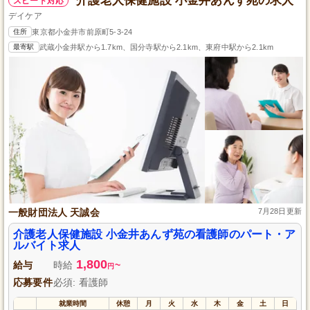
介護老人保健施設 小金井あんず苑の求人
スピード対応
デイケア
住所
東京都小金井市前原町5-3-24
最寄駅
武蔵小金井駅から1.7km、国分寺駅から2.1km、東府中駅から2.1km
一般財団法人 天誠会
7月28日更新
介護老人保健施設 小金井あんず苑の看護師のパート・ア
ルバイト求人
1,800
給与
時給
~
円
応募要件
必須: 看護師
就業時間
休憩
月
火
水
木
金
土
日