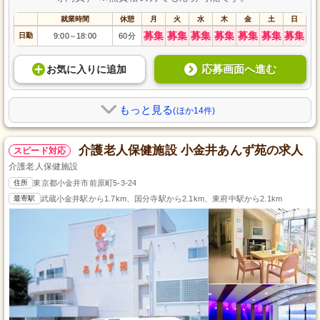
就業時間
休憩
月
火
水
木
金
土
日
募集
募集
募集
募集
募集
募集
募集
日勤
9:00
18:00
60分
～
応募画面へ進む
お気に入り
に
追加
もっと見る
(ほか14件)
介護老人保健施設 小金井あんず苑の求人
スピード対応
介護老人保健施設
住所
東京都小金井市前原町5-3-24
最寄駅
武蔵小金井駅から1.7km、国分寺駅から2.1km、東府中駅から2.1km