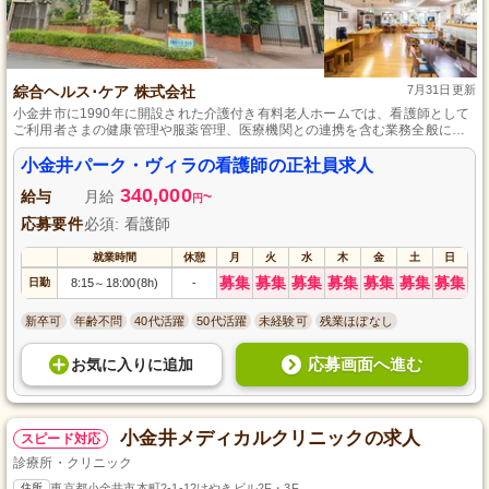
綜合ヘルス･ケア 株式会社
7月31日更新
小金井市に1990年に開設された介護付き有料老人ホームでは、看護師として
ご利用者さまの健康管理や服薬管理、医療機関との連携を含む業務全般に携
わることができます。30名の小規模施設で質の高いサービスを目指し、3交代
制の週休2日で働きやすさも魅力。出産や育児休暇の取得も可能で、退職金制
小金井パーク・ヴィラの看護師の正社員求人
度や各種保険加入も整っています。
340,000
給与
月給
~
円
応募要件
必須: 看護師
就業時間
休憩
月
火
水
木
金
土
日
募集
募集
募集
募集
募集
募集
募集
日勤
8:15
18:00(8h)
-
～
新卒可
年齢不問
40代活躍
50代活躍
未経験可
残業ほぼなし
応募画面へ進む
お気に入り
に
追加
小金井メディカルクリニックの求人
スピード対応
診療所・クリニック
住所
東京都小金井市本町2-1-12けやきビル2F・3F