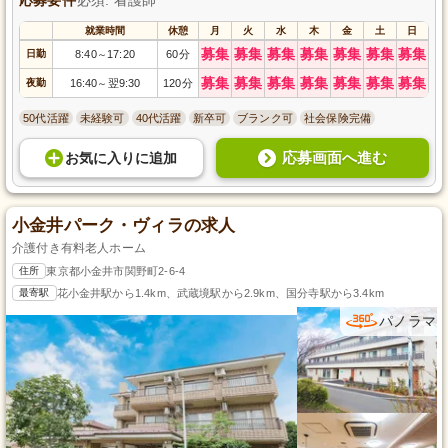
就業時間
休憩
月
火
水
木
金
土
日
募集
募集
募集
募集
募集
募集
募集
日勤
8:40
17:20
60分
～
募集
募集
募集
募集
募集
募集
募集
夜勤
16:40
翌9:30
120分
～
50代活躍
未経験可
40代活躍
新卒可
ブランク可
社会保険完備
応募画面へ進む
お気に入り
に
追加
小金井パーク・ヴィラの求人
介護付き有料老人ホーム
住所
東京都小金井市関野町2-6-4
最寄駅
花小金井駅から1.4km、武蔵境駅から2.9km、国分寺駅から3.4km
パノラマ