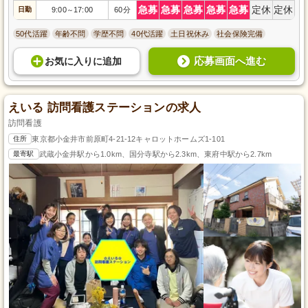
急募
急募
急募
急募
急募
定休
定休
日勤
9:00
17:00
60分
～
50代活躍
年齢不問
学歴不問
40代活躍
土日祝休み
社会保険完備
応募画面へ進む
お気に入り
に
追加
えいる 訪問看護ステーションの求人
訪問看護
住所
東京都小金井市前原町4-21-12キャロットホームズ1-101
最寄駅
武蔵小金井駅から1.0km、国分寺駅から2.3km、東府中駅から2.7km