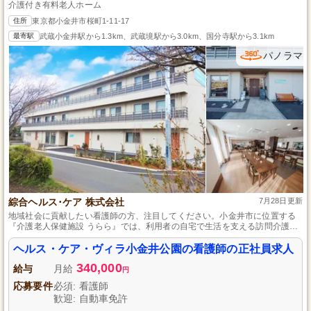
介護付き有料老人ホーム
住所
東京都小金井市桜町1-11-17
最寄駅
武蔵小金井駅から1.3km、武蔵境駅から3.0km、国分寺駅から3.1km
パノラマ
綜合ヘルス･ケア 株式会社
7月28日更新
地域社会に貢献したい看護師の方、注目してください。小金井市に位置する
『介護老人保健施設 うらら』では、利用者の自宅で生活を支える訪問介護ス
タッフを募集しています。未経験でも挑戦でき、経験者はさらに活躍の場が
広がります。一人ひとりの利用者とじっくり向き合い、快適な自宅生活を支
ヘルス・ケア・ヴィラ小金井公園の看護師の正社員求人
援するこの仕事は、あなたの看護師としてのスキルを地域貢献に活かせる絶
340,000
好の機会です。
給与
月給
円
応募要件
必須: 看護師
歓迎: 自動車免許