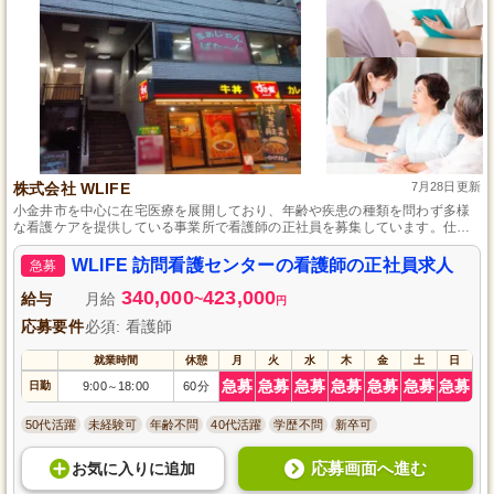
株式会社 WLIFE
7月28日更新
小金井市を中心に在宅医療を展開しており、年齢や疾患の種類を問わず多様
な看護ケアを提供している事業所で看護師の正社員を募集しています。仕事
内容は訪問看護による健康管理からリハビリテーション、終末期の看護まで
幅広く、働き方も柔軟に対応しています。看護師として地域の健康を支えた
WLIFE 訪問看護センターの看護師の正社員求人
急募
い方には最適です。
340,000
423,000
給与
月給
~
円
応募要件
必須: 看護師
就業時間
休憩
月
火
水
木
金
土
日
急募
急募
急募
急募
急募
急募
急募
日勤
9:00
18:00
60分
～
50代活躍
未経験可
年齢不問
40代活躍
学歴不問
新卒可
応募画面へ進む
お気に入り
に
追加