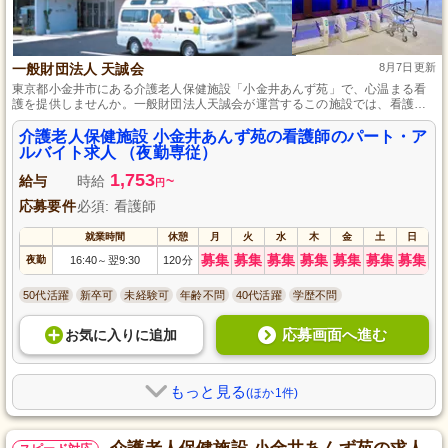
一般財団法人 天誠会
8月7日更新
東京都小金井市にある介護老人保健施設「小金井あんず苑」で、心温まる看
護を提供しませんか。一般財団法人天誠会が運営するこの施設では、看護師
を募集中。経験がなくても安心、多様な支援体制であなたの成長をサポート
します。パート・アルバイトとして柔軟な勤務が可能で、仕事とプライベー
介護老人保健施設 小金井あんず苑の看護師のパート・ア
トの両立も実現。資格を活かして地域に根ざしたケアを提供し、笑顔あふれ
ルバイト求人 （夜勤専従）
る日々を一緒に作り上げましょう。
1,753
給与
時給
~
円
応募要件
必須: 看護師
就業時間
休憩
月
火
水
木
金
土
日
募集
募集
募集
募集
募集
募集
募集
夜勤
16:40
翌9:30
120分
～
50代活躍
新卒可
未経験可
年齢不問
40代活躍
学歴不問
応募画面へ進む
お気に入り
に
追加
もっと見る
(ほか1件)