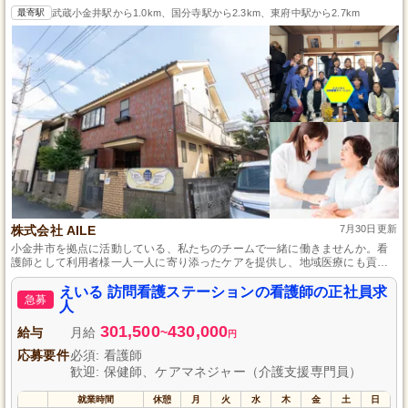
最寄駅
武蔵小金井駅から1.0km、国分寺駅から2.3km、東府中駅から2.7km
株式会社 AILE
7月30日更新
小金井市を拠点に活動している、私たちのチームで一緒に働きませんか。看
護師として利用者様一人一人に寄り添ったケアを提供し、地域医療にも貢献
できる機会があります。また、看護師の資格さえあれば未経験からでも始め
られ、人間力と情熱を存分に活かせる職場です。自己成長したい方には最適
えいる 訪問看護ステーションの看護師の正社員求
急募
な環境を提供します。
人
301,500
430,000
給与
月給
~
円
応募要件
必須: 看護師
歓迎: 保健師、ケアマネジャー（介護支援専門員）
就業時間
休憩
月
火
水
木
金
土
日