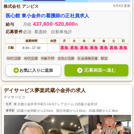
株式会社 アンビス
8月6日更新
医心館 東小金井の看護師の正社員求人
437,600
520,600
給与
月給
~
円
応募要件
必須: 看護師、自動車免許
就業時間
休憩
月
火
水
木
金
土
日
募集
募集
募集
募集
募集
募集
募集
日勤
8:30
17:30
-
～
50代活躍
40代活躍
年齢不問
女性が活躍
社会保険完備
駅近
応募画面へ進む
お気に入り
に
追加
デイサービス夢楽武蔵小金井の求人
デイサービス
住所
東京都小金井市中町3-16-9クレアホームズ武蔵小金井1F
最寄駅
武蔵小金井駅から0.5km、国分寺駅から2.8km、武蔵境駅から2.9km