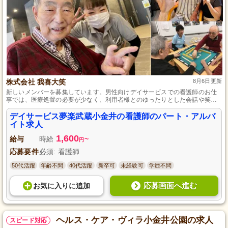
株式会社 我喜大笑
8月6日更新
新しいメンバーを募集しています。男性向けデイサービスでの看護師のお仕
事では、医療処置の必要が少なく、利用者様とのゆったりとした会話や笑顔
でのコミュニケーションを大切にしています。小金井市に位置する当施設
は、囲碁や麻雀などの楽しい娯楽コンテンツが豊富で、利用者様に生きがい
デイサービス夢楽武蔵小金井の看護師のパート・アルバ
を提供する場として認知されています。充実した福利厚生や研修制度も整っ
イト求人
ており、長く安定して働ける環境です。
1,600
給与
時給
~
円
応募要件
必須: 看護師
50代活躍
年齢不問
40代活躍
新卒可
未経験可
学歴不問
応募画面へ進む
お気に入り
に
追加
ヘルス・ケア・ヴィラ小金井公園の求人
スピード対応