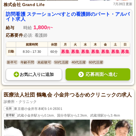
株式会社 Grand Life
7月28日更新
訪問看護 ステーションべすとの看護師のパート・アルバ
イト求人
1,800
給与
時給
~
円
応募要件
必須: 看護師
就業時間
休憩
月
火
水
木
金
土
日
募集
募集
募集
募集
募集
募集
募集
日勤
8:30
17:30
60分
～
新卒可
年齢不問
未経験可
50代活躍
40代活躍
60代活躍
応募画面へ進む
お気に入り
に
追加
医療法人社団 鶴亀会 小金井つるかめクリニックの求人
診療所・クリニック
住所
東京都小金井市本町6-14-28301
最寄駅
武蔵小金井駅から0.1km、国分寺駅から2.3km、武蔵境駅から3.4km