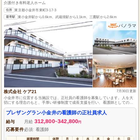
介護付き有料老人ホーム
住所
東京都小金井市東町3-17-3
最寄駅
東小金井駅から0.6km、武蔵境駅から1.1km、三鷹駅から2.6km
パノラマ
株式会社 ケア21
7月30日更新
小金井市に位置する当施設では、正社員の看護師を募集しています。人を大
切にする理念のもと、手厚い研修制度で成長支援を行い、看護師としてのス
キルアップが目指せます。利用者さまの健康管理などに携わりながら、プラ
イベートも大切にできるシフト制勤務と希望休制度を設け、バランスの取れ
プレザングラン小金井の看護師の正社員求人
た働き方をお約束します。
312,800
342,800
給与
月給
~
円
応募要件
必須: 看護師
就業時間
休憩
月
火
水
木
金
土
日