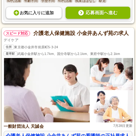
50代活躍
年齢不問
学歴不問
40代活躍
残業ほぼなし
駅近
応募画面へ進む
お気に入り
に
追加
介護老人保健施設 小金井あんず苑の求人
スピード対応
デイケア
住所
東京都小金井市前原町5-3-24
最寄駅
武蔵小金井駅から1.7km、国分寺駅から2.1km、東府中駅から2.1km
一般財団法人 天誠会
7月28日更新
介護老人保健施設 小金井あんず苑の看護師の正社員求人