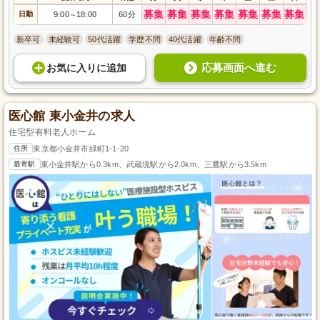
募集
募集
募集
募集
募集
募集
募集
日勤
9:00
18:00
60分
～
新卒可
未経験可
50代活躍
学歴不問
40代活躍
年齢不問
応募画面へ進む
お気に入り
に
追加
医心館 東小金井の求人
住宅型有料老人ホーム
住所
東京都小金井市緑町1-1-20
最寄駅
東小金井駅から0.3km、武蔵境駅から2.0km、三鷹駅から3.5km