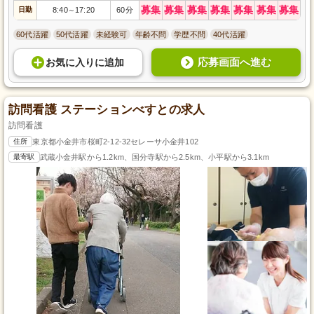
募集
募集
募集
募集
募集
募集
募集
日勤
8:40
17:20
60分
～
60代活躍
50代活躍
未経験可
年齢不問
学歴不問
40代活躍
応募画面へ進む
お気に入り
に
追加
訪問看護 ステーションべすとの求人
訪問看護
住所
東京都小金井市桜町2-12-32セレーサ小金井102
最寄駅
武蔵小金井駅から1.2km、国分寺駅から2.5km、小平駅から3.1km