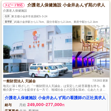
介護老人保健施設 小金井あんず苑の求人
スピード対応
介護老人保健施設
住所
東京都小金井市前原町5-3-24
最寄駅
武蔵小金井駅から1.7km、国分寺駅から2.1km、東府中駅から2.1km
一般財団法人 天誠会
7月28日更新
地元に深く根ざした「一般財団法人天誠会」は安定した経営基盤を持ち、各
種介護サービスを提供する一方で、地域社会との交流を深め、心あたたまる
介護施設として顧客の自立添った生活を支えています。東京都小金井市の閑
静な住宅街に位置する「介護老人保健施設小金井あんず苑」では、看護師の
介護老人保健施設 小金井あんず苑の看護師の正社員求人
資格を持つ方に見える最良の看護業務全般を担っていただくチャンスがあり
249,000
277,000
ます。
給与
月給
~
円
応募要件
必須: 看護師