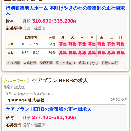
特別養護老人ホーム 本町けやきの杜の看護師の正社員求
人
310,800
335,200
給与
月給
~
円
応募要件
必須: 看護師
就業時間
休憩
月
火
水
木
金
土
日
募集
募集
募集
募集
募集
募集
募集
日勤
8:30
17:30
60分
～
募集
募集
募集
募集
募集
募集
募集
日勤
9:30
18:30
60分
～
60代活躍
未経験可
学歴不問
寮・社宅あり
残業ほぼなし
日勤のみ可
ケアプラン HERBの求人
ハローワーク
居宅介護支援
住所
東京都小金井市本町5-18-5
HighBridge 株式会社
8月6日更新
ケアプラン HERBの看護師の正社員求人
277,400
381,400
給与
月給
~
円
応募要件
必須: 看護師