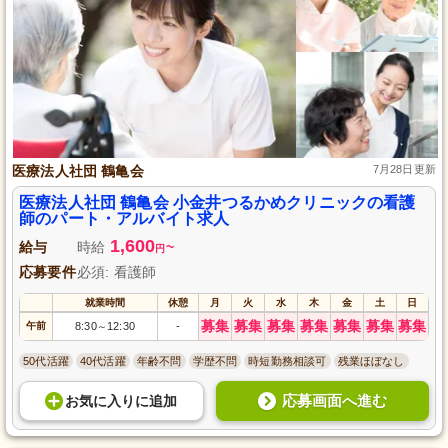
医療法人社団 鶴亀会
7月28日更新
医療法人社団 鶴亀会 小金井つるかめクリニックの看護
師のパート・アルバイト求人
1,600
給与
時給
~
円
応募要件
必須: 看護師
就業時間
休憩
月
火
水
木
金
土
日
募集
募集
募集
募集
募集
募集
募集
午前
8:30
12:30
-
～
50代活躍
40代活躍
年齢不問
学歴不問
時短勤務相談可
残業ほぼなし
応募画面へ進む
お気に入り
に
追加