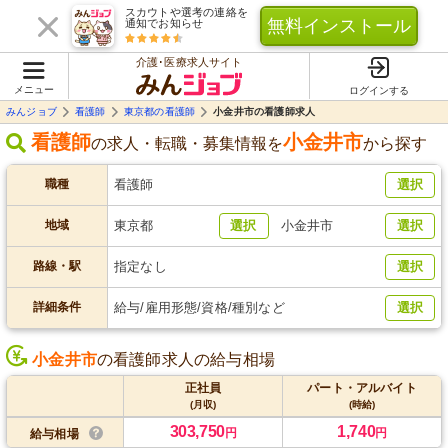
スカウトや選考の連絡を
無料インストール
通知でお知らせ
介護･医療求人サイト
メニュー
ログインする
みんジョブ
看護師
東京都の看護師
小金井市の看護師求人
看護師
小金井市
の求人・転職・募集情報を
から探す
職種
看護師
選択
地域
東京都
選択
小金井市
選択
路線・駅
指定なし
選択
詳細条件
給与/雇用形態/資格/種別など
選択
小金井市
の看護師求人の給与相場
正社員
パート・アルバイト
(月収)
(時給)
303,750
1,740
円
円
給与相場