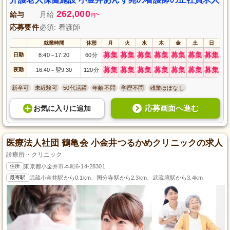
262,000
給与
月給
~
円
応募要件
必須: 看護師
就業時間
休憩
月
火
水
木
金
土
日
募集
募集
募集
募集
募集
募集
募集
日勤
8:40
17:20
60分
～
募集
募集
募集
募集
募集
募集
募集
夜勤
16:40
翌9:30
120分
～
新卒可
未経験可
50代活躍
年齢不問
学歴不問
残業ほぼなし
応募画面へ進む
お気に入り
に
追加
医療法人社団 鶴亀会 小金井つるかめクリニックの求人
診療所・クリニック
住所
東京都小金井市本町6-14-28301
最寄駅
武蔵小金井駅から0.1km、国分寺駅から2.3km、武蔵境駅から3.4km