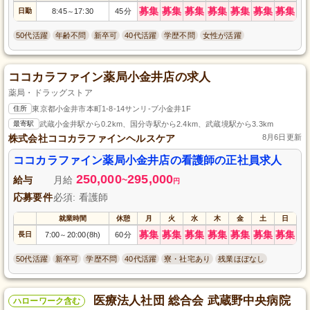
募集
募集
募集
募集
募集
募集
募集
日勤
8:45
17:30
45分
～
50代活躍
年齢不問
新卒可
40代活躍
学歴不問
女性が活躍
ココカラファイン薬局小金井店の求人
薬局・ドラッグストア
住所
東京都小金井市本町1-8-14サンリ-ブ小金井1F
最寄駅
武蔵小金井駅から0.2km、国分寺駅から2.4km、武蔵境駅から3.3km
株式会社ココカラファインヘルスケア
8月6日更新
ココカラファイン薬局小金井店の看護師の正社員求人
250,000
295,000
給与
月給
~
円
応募要件
必須: 看護師
就業時間
休憩
月
火
水
木
金
土
日
募集
募集
募集
募集
募集
募集
募集
長日
7:00
20:00(8h)
60分
～
50代活躍
新卒可
学歴不問
40代活躍
寮・社宅あり
残業ほぼなし
医療法人社団 総合会 武蔵野中央病院
ハローワーク含む