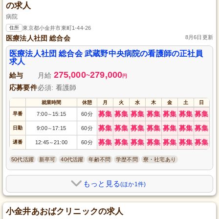
の求人
病院
住所
東京都小金井市東町1-44-26
医療法人社団 総合会
8月6日更新
医療法人社団 総合会 武蔵野中央病院の看護師の正社員
求人
275,000
279,000
給与
月給
~
円
応募要件
必須: 看護師
就業時間
休憩
月
火
水
木
金
土
日
募集
募集
募集
募集
募集
募集
募集
早番
7:00
15:15
60分
～
募集
募集
募集
募集
募集
募集
募集
日勤
9:00
17:15
60分
～
募集
募集
募集
募集
募集
募集
募集
遅番
12:45
21:00
60分
～
50代活躍
新卒可
40代活躍
年齢不問
学歴不問
寮・社宅あり
もっと見る
(ほか1件)
小金井あおばクリニックの求人