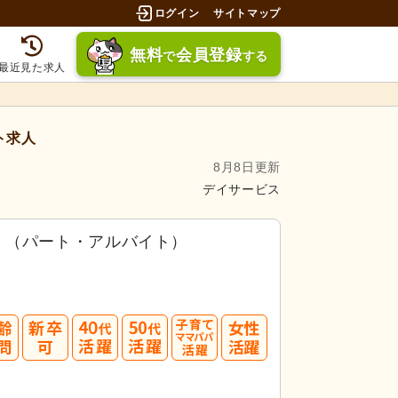
ログイン
サイトマップ
無料
会員登録
で
する
最近見た求人
ト求人
8月8日更新
デイサービス
）（パート・アルバイト）
40
50