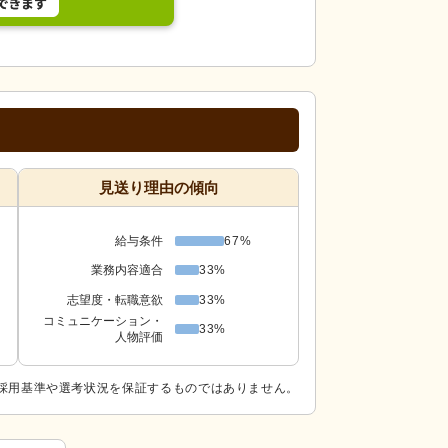
見送り理由の傾向
給与条件
67%
業務内容適合
33%
志望度・転職意欲
33%
コミュニケーション・
33%
人物評価
採用基準や選考状況を保証するものではありません。