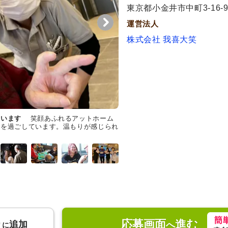
東京都小金井市中町3-16
運営法人
株式会社 我喜大笑
ています
笑顔あふれるアットホーム
人と接することに喜びを感じる方
きを過ごしています。温もりが感じられ
と交流するスタッフがいます。心
応募画面
進む
り
追加
へ
に