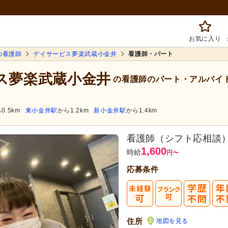
お気に入り
の看護師
デイサービス夢楽武蔵小金井
看護師・パート
ビス夢楽武蔵小金井
の看護師のパート・アルバイ
0.5km
東小金井駅
から1.2km
新小金井駅
から1.4km
看護師（シフト応相談
1,600
時給
円
〜
応募条件
住所
地図を見る