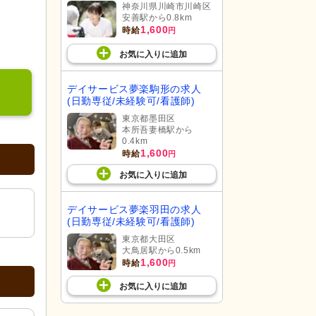
神奈川県川崎市川崎区
安善駅から0.8km
1,600
時給
円
お気に入り
に
追加
デイサービス夢楽駒形の求人
(日勤専従/未経験可/看護師)
東京都墨田区
本所吾妻橋駅から
0.4km
1,600
時給
円
お気に入り
に
追加
デイサービス夢楽羽田の求人
(日勤専従/未経験可/看護師)
東京都大田区
大鳥居駅から0.5km
1,600
時給
円
お気に入り
に
追加