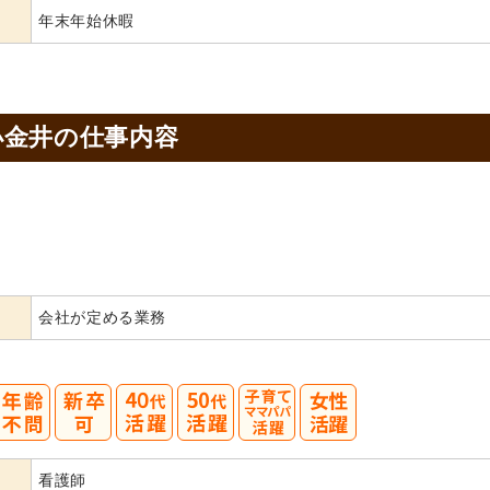
年末年始休暇
小金井の
仕事内容
会社が定める業務
40
50
看護師