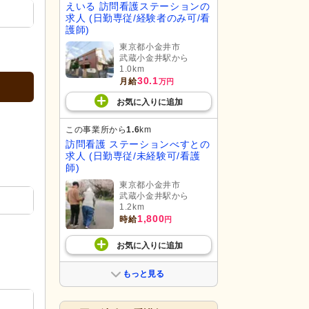
えいる 訪問看護ステーションの
求人 (日勤専従/経験者のみ可/看
護師)
東京都小金井市
武蔵小金井駅から
1.0km
30.1
月給
万円
お気に入り
に
追加
この事業所から
1.6
km
訪問看護 ステーションべすとの
求人 (日勤専従/未経験可/看護
師)
東京都小金井市
武蔵小金井駅から
1.2km
1,800
時給
円
お気に入り
に
追加
もっと見る