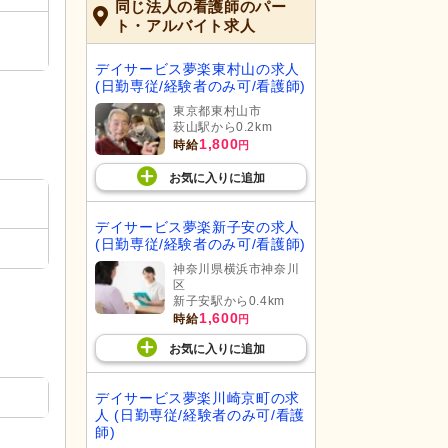
同じ法人の看護師のパー
ト・アルバイト求人
デイサービス夢楽東村山の求人
(日勤専従/経験者のみ可/看護師)
東京都東村山市
萩山駅から0.2km
1,800
時給
円
お気に入り
に
追加
デイサービス夢楽新子安の求人
(日勤専従/経験者のみ可/看護師)
神奈川県横浜市神奈川
区
新子安駅から0.4km
1,600
時給
円
お気に入り
に
追加
デイサービス夢楽川崎京町の求
人 (日勤専従/経験者のみ可/看護
師)