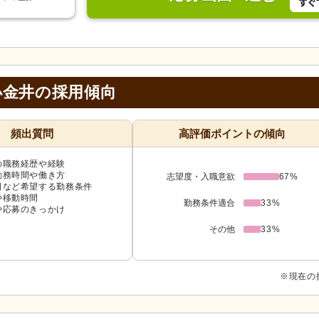
小金井の採用傾向
頻出質問
高評価ポイントの傾向
の職務経歴や経験
勤務時間や働き方
志望度・入職意欲
67%
日など希望する勤務条件
や移動時間
勤務条件適合
33%
や応募のきっかけ
その他
33%
※現在の