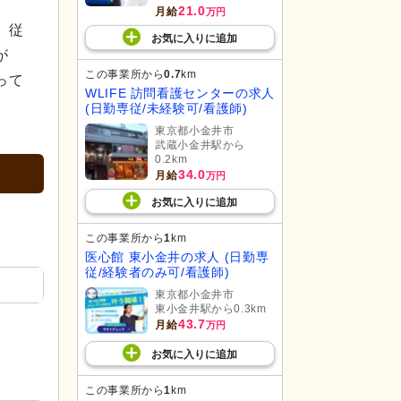
21.0
月給
万円
、従
お気に入り
に
追加
が
この事業所から
0.7
km
って
WLIFE 訪問看護センターの求人
(日勤専従/未経験可/看護師)
東京都小金井市
武蔵小金井駅から
0.2km
34.0
月給
万円
お気に入り
に
追加
この事業所から
1
km
医心館 東小金井の求人 (日勤専
従/経験者のみ可/看護師)
東京都小金井市
東小金井駅から0.3km
43.7
月給
万円
お気に入り
に
追加
この事業所から
1
km