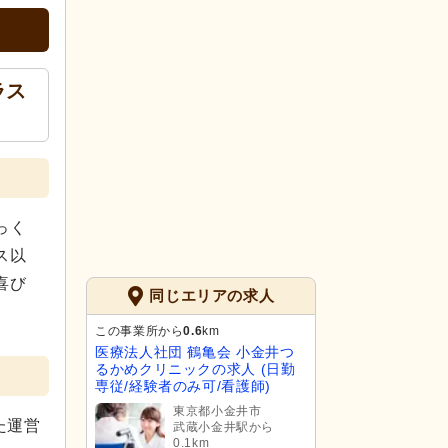
ラス
っく
ス以
喜び
同じエリアの求人
この事業所から
0.6
km
医療法人社団 鶴亀会 小金井つ
るかめクリニックの求人 (日勤
専従/経験者のみ可/看護師)
東京都小金井市
た運営
武蔵小金井駅から
0.1km