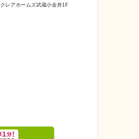
代活躍
代活躍
-9クレアホームズ武蔵小金井1F
には最適な環境です
明るく元気な笑顔で利用者様
経験豊富な先輩スタ
温まるケアで毎日をサポートします。
用者様が麻雀を楽し
す。