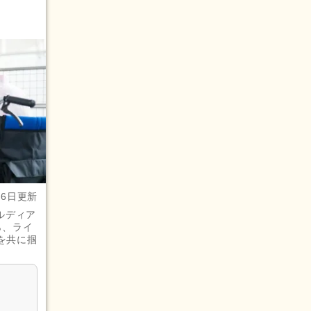
月6日更新
ルディア
ら、ライ
を共に掴