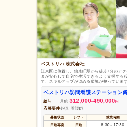
看護師
(260)
完全週休2日
(48)
土日休み
(8)
休日・休暇
年間休日110日以上
(17)
育休あり
(249)
夏季休暇
(43)
賞与あり
(121)
ベストリハ 株式会社
企業年金
(7)
江東区に位置し、錦糸町駅から徒歩7分のア
退職金あり
(71)
まが安心して自宅で生活できるよう支援する
資格取得支援あり
(21)
て、スキルアップが望める環境が整っていま
給与・手当
福利厚生
処遇改善手当
(4)
ベストリハ訪問看護ステーション
託児施設あり
(1)
312,000
490,000
給与
月給
~
円
扶養手当
(12)
応募要件
必須: 看護師
副業可
(49)
募集状況
シフト
就業時間
駅近
(155)
8:30
17:30
日勤専従
日勤
～