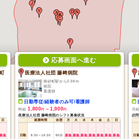
応募画面
へ
進む
町
医療法人社団 藤﨑病院
南砂町駅から0.9Km
病院
看護師
日勤専従/経験者のみ可/看護師
1,800
1,900
時給
月
円
〜
円
医療法人社団 藤﨑病院のシフト募集状況
訪問
日
就業時間
休憩
月
火
水
木
金
土
日
募集
日勤
8:30
～
16:30
60
分
募集
募集
募集
募集
募集
募集
募集
日