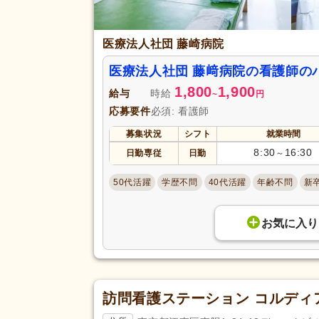
医療法人社団 藤崎病院
医療法人社団 藤﨑病院の看護師の
1,800
1,900
給与
時給
~
円
応募要件
必須: 看護師
募集状況
シフト
就業時間
8:30
16:30
日勤専従
日勤
～
50代活躍
学歴不問
40代活躍
年齢不問
新
お気に入り
訪問看護ステーション コルディ