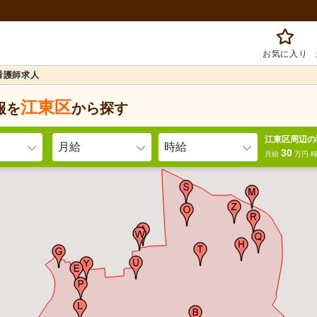
お気に入り
看護師求人
江東区
報を
から探す
江東区周辺の
月給
時給
30
月給
万円