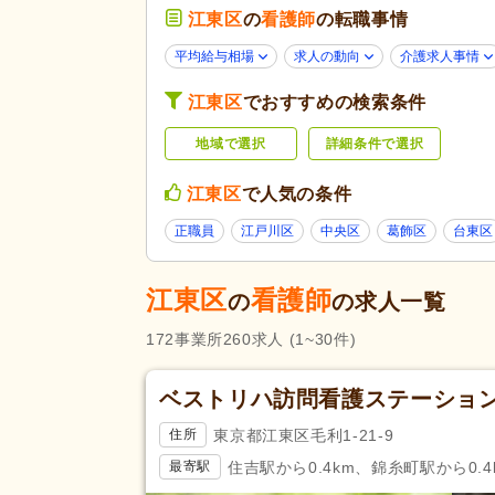
診療所・クリニック
(131)
江東区
の
看護師
の転職事情
未経験可
(94)
平均給与相場
求人の動向
介護求人事情
学歴不問
(249)
江東区
でおすすめの検索条件
子育てママパパ活躍
(247)
応募条件・こ
地域で選択
詳細条件で選択
60代活躍
(32)
だわり
ハローワーク求人を除く
(39)
江東区
で人気の条件
掲載7日以内
(3)
正職員
江戸川区
中央区
葛飾区
台東区
女性が活躍
(247)
残業ほぼなし
(236)
江東区
看護師
の
の求人一覧
夜勤のみ可
(2)
172
事業所
260
求人
(1~30件)
勤務形態
時短勤務相談可
(24)
週3日から可
(13)
ベストリハ訪問看護ステーショ
即日勤務可
(34)
東京都江東区毛利1-21-9
住所
介護福祉士
(1)
住吉駅から0.4km、錦糸町駅から0.4
最寄駅
応募資格