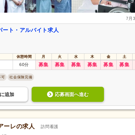
7月
パート・アルバイト求人
休憩時間
月
火
水
木
金
土
60分
募集
募集
募集
募集
募集
募集
卒可
社会保険完備
応募画面へ進む
に
追加
アーレの求人
訪問看護