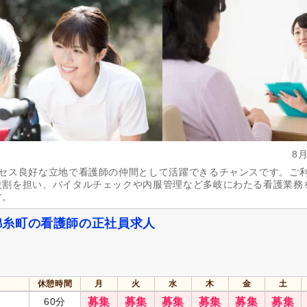
自動車免許
(8)
自動車免許（二種）
(1)
週休2日
(23)
4週8休
(23)
土日祝休み
(30)
日曜休み
(16)
年間休日120日以上
(21)
産休あり
(243)
介護休業
(39)
看護休暇
(34)
冬季休暇
(20)
年末年始休暇
(45)
社会保険完備
(254)
研修制度あり
(248)
8
昇給あり
(250)
復職支援あり
(23)
クセス良好な立地で看護師の仲間として活躍できるチャンスです。ご
日・祝給与アップ
(4)
住宅手当
(36)
役割を担い、バイタルチェックや内服管理など多岐にわたる看護業務
通勤手当
(174)
人事評価制度あり
(247)
す。
夜勤手当
(12)
寮・社宅あり
(11)
錦糸町の看護師の正社員求人
資格手当
(31)
扶養控除内考慮あり
(26)
再雇用制度あり
(22)
正社員登用あり
(38)
休憩時間
月
火
水
木
金
土
自動車通勤可
(16)
自転車通勤可
(247)
60分
募集
募集
募集
募集
募集
募集