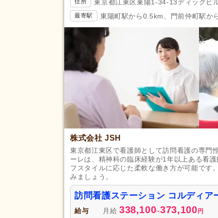
東京都江東区東陽1-34-13ディックビル
住所
東陽町駅から0.5km、門前仲町駅から1
最寄駅
株式会社 JSH
東京都江東区で看護師として訪問看護の専門性
ーレは、精神科の臨床経験が1年以上ある看
フスタイルに応じた柔軟な働き方が可能です
みましょう。
訪問看護ステーション コルディア
338,100
373,100
給与
月給
~
円