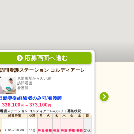
応募画面
へ
進む
訪問看護ステーション コルディアーレ
PAL 訪
東陽町駅から0.5Km
東陽
訪問看護
訪
看護師
看
日勤専従/経験者のみ可/看護師
日勤専従/経
338,100
373,100
330,000
給
月給
円
〜
円
円
看護ステーション コルディアーレのシフト募集状況
PAL 訪問看護ス
就業時間
休憩
月
火
水
木
金
土
日
就業時間
勤
9:00
～
18:00
60
分
募集
募集
募集
募集
募集
募集
定休
日勤
8:45
～
17:45