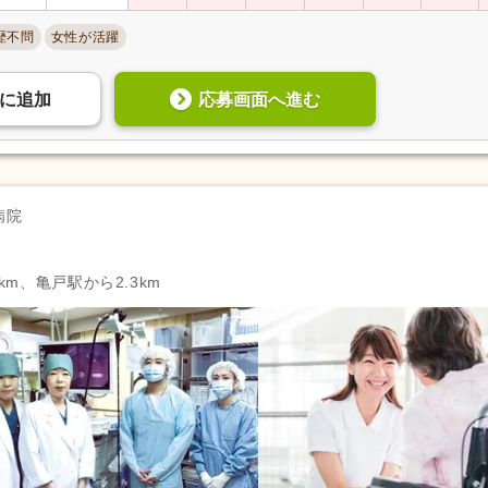
歴不問
女性が活躍
応募画面へ進む
に
追加
病院
km、亀戸駅から2.3km