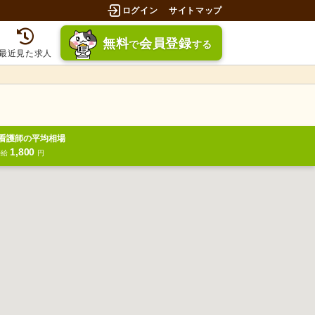
ログイン
サイトマップ
無料
会員登録
で
する
最近見た求人
看護師の平均相場
1,800
時給
円