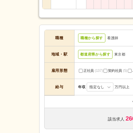
職種
職種から探す
看護師
地域・駅
都道府県から探す
東京都
雇用形態
正社員
(137)
契約社員
(5)
給与
年収
指定なし
万円以上
訪問介護
(1)
デイサービス
(19)
サービスの種
26
住宅型有料老人ホーム
(2)
該当求人
類
介護老人保健施設
(2)