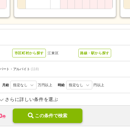
市区町村から探す
江東区
路線・駅から探す
パート・アルバイト
(118)
月給
指定なし
万円以上
時給
指定なし
円以上
訪問入浴
(4)
訪問看護
(54)
さらに詳しい条件を選ぶ
小規模多機能型居宅介護
(2)
ショートステイ
(2)
0
介護付き有料老人ホーム
この条件で検索
(7)
特別養護老人ホーム
(9)
件
グループホーム
(2)
病院
(14)