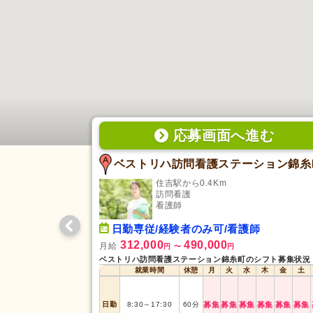
応募画面
へ
進む
ベストリハ訪問看護ステーション錦糸
住吉駅から0.4Km
訪問看護
看護師
日勤専従/経験者のみ可/看護師
312,000
490,000
月給
円
〜
円
ベストリハ訪問看護ステーション錦糸町のシフト募集状況
就業時間
休憩
月
火
水
木
金
土
日勤
8:30
～
17:30
60
分
募集
募集
募集
募集
募集
募集