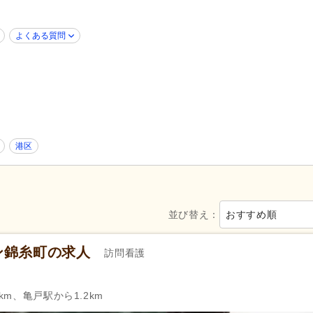
障がい者支援
(7)
歯科診療所・技工所
(4)
新規オープン
(8)
ブランク可
(248)
よくある質問
年齢不問
(211)
新卒可
(231)
40代活躍
(247)
50代活躍
(242)
ネイル可
(8)
Web面接可
(36)
掲載24時間以内
(2)
掲載3日以内
(2)
掲載14日以内
(14)
掲載30日以内
(69)
港区
スピード対応
(12)
急募
(3)
シフト制
(82)
日勤のみ可
(208)
午前のみ可
(24)
午後のみ可
(19)
並び替え：
おすすめ順
週1日から可
(11)
週2日から可
(5)
週4日から可
(2)
シフト相談可
(245)
ン錦糸町の求人
訪問看護
介護支援専門員（ケアマネジャー）
保健師
(2)
km、亀戸駅から1.2km
(2)