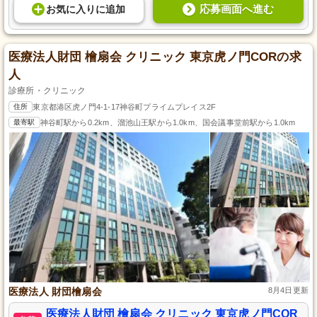
応募画面へ進む
お気に入り
に
追加
医療法人財団 檜扇会 クリニック 東京虎ノ門CORの求
人
診療所・クリニック
住所
東京都港区虎ノ門4-1-17神谷町プライムプレイス2F
最寄駅
神谷町駅から0.2km、溜池山王駅から1.0km、国会議事堂前駅から1.0km
医療法人 財団檜扇会
8月4日更新
医療法人財団 檜扇会 クリニック 東京虎ノ門COR