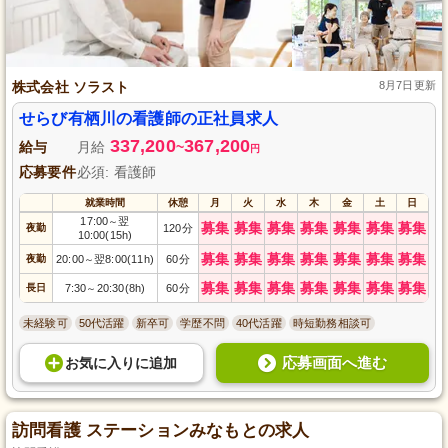
株式会社 ソラスト
8月7日更新
せらび有栖川の看護師の正社員求人
337,200
367,200
給与
月給
~
円
応募要件
必須: 看護師
就業時間
休憩
月
火
水
木
金
土
日
17:00
翌
～
募集
募集
募集
募集
募集
募集
募集
夜勤
120分
10:00(15h)
募集
募集
募集
募集
募集
募集
募集
夜勤
20:00
翌8:00(11h)
60分
～
募集
募集
募集
募集
募集
募集
募集
長日
7:30
20:30(8h)
60分
～
未経験可
50代活躍
新卒可
学歴不問
40代活躍
時短勤務相談可
応募画面へ進む
お気に入り
に
追加
訪問看護 ステーションみなもとの求人