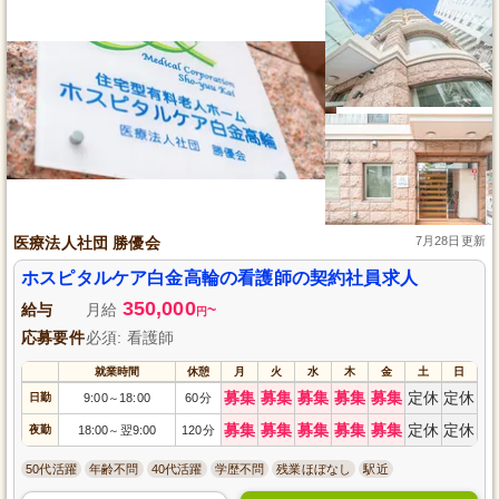
医療法人社団 勝優会
7月28日更新
ホスピタルケア白金高輪の看護師の契約社員求人
350,000
給与
月給
~
円
応募要件
必須: 看護師
就業時間
休憩
月
火
水
木
金
土
日
募集
募集
募集
募集
募集
定休
定休
日勤
9:00
18:00
60分
～
募集
募集
募集
募集
募集
定休
定休
夜勤
18:00
翌9:00
120分
～
50代活躍
年齢不問
40代活躍
学歴不問
残業ほぼなし
駅近