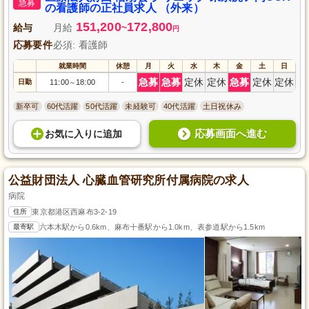
急募
の看護師の正社員求人 （外来）
151,200
172,800
給与
月給
~
円
応募要件
必須: 看護師
就業時間
休憩
月
火
水
木
金
土
日
急募
急募
定休
定休
急募
定休
定休
日勤
11:00
18:00
-
～
新卒可
60代活躍
50代活躍
未経験可
40代活躍
土日祝休み
応募画面へ進む
お気に入り
に
追加
公益財団法人 心臓血管研究所付属病院の求人
病院
住所
東京都港区西麻布3-2-19
最寄駅
六本木駅から0.6km、麻布十番駅から1.0km、表参道駅から1.5km