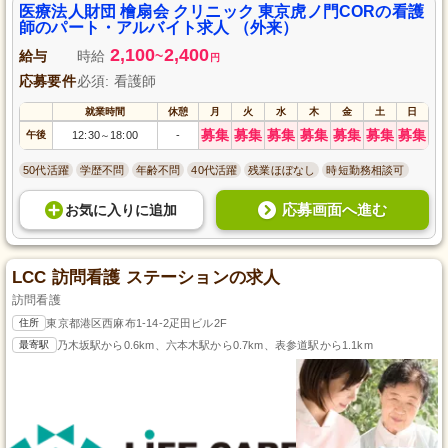
医療法人財団 檜扇会 クリニック 東京虎ノ門CORの看護
師のパート・アルバイト求人 （外来）
2,100
2,400
給与
時給
~
円
応募要件
必須: 看護師
就業時間
休憩
月
火
水
木
金
土
日
募集
募集
募集
募集
募集
募集
募集
午後
12:30
18:00
-
～
50代活躍
学歴不問
年齢不問
40代活躍
残業ほぼなし
時短勤務相談可
応募画面へ進む
お気に入り
に
追加
LCC 訪問看護 ステーションの求人
訪問看護
住所
東京都港区西麻布1-14-2疋田ビル2F
最寄駅
乃木坂駅から0.6km、六本木駅から0.7km、表参道駅から1.1km