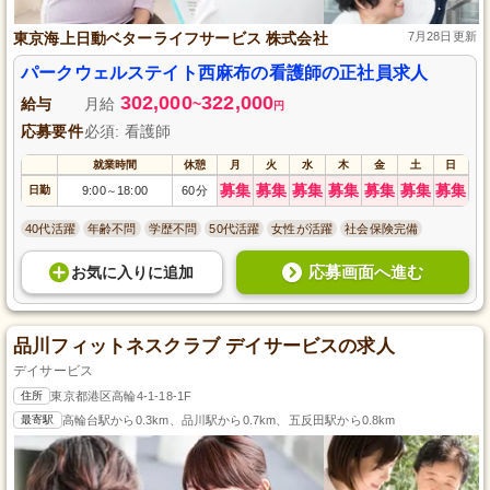
東京海上日動ベターライフサービス 株式会社
7月28日更新
パークウェルステイト西麻布の看護師の正社員求人
302,000
322,000
給与
月給
~
円
応募要件
必須: 看護師
就業時間
休憩
月
火
水
木
金
土
日
募集
募集
募集
募集
募集
募集
募集
日勤
9:00
18:00
60分
～
40代活躍
年齢不問
学歴不問
50代活躍
女性が活躍
社会保険完備
応募画面へ進む
お気に入り
に
追加
品川フィットネスクラブ デイサービスの求人
デイサービス
住所
東京都港区高輪4-1-18-1F
最寄駅
高輪台駅から0.3km、品川駅から0.7km、五反田駅から0.8km