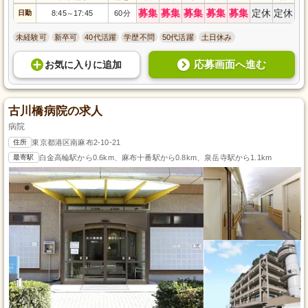
募集
募集
募集
募集
募集
定休
定休
日勤
8:45
17:45
60分
～
未経験可
新卒可
40代活躍
学歴不問
50代活躍
土日休み
応募画面へ進む
お気に入り
に
追加
古川橋病院の求人
病院
住所
東京都港区南麻布2-10-21
最寄駅
白金高輪駅から0.6km、麻布十番駅から0.8km、泉岳寺駅から1.1km