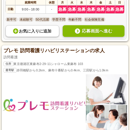
就業時間
休憩
月
火
水
木
金
土
日
急募
急募
急募
急募
急募
急募
急募
日勤
9:00
18:00
-
～
新卒可
未経験可
50代活躍
学歴不問
年齢不問
社会保険完備
応募画面へ進む
お気に入り
に
追加
プレモ 訪問看護リハビリステーションの求人
訪問看護
住所
東京都港区東麻布2-29-11シャローム東麻布 103
最寄駅
赤羽橋駅から0.2km、麻布十番駅から0.4km、三田駅から1.0km