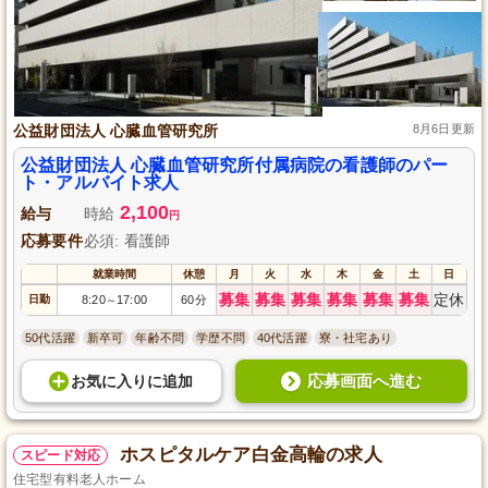
公益財団法人 心臓血管研究所
8月6日更新
公益財団法人 心臓血管研究所付属病院の看護師のパー
ト・アルバイト求人
2,100
給与
時給
円
応募要件
必須: 看護師
就業時間
休憩
月
火
水
木
金
土
日
募集
募集
募集
募集
募集
募集
定休
日勤
8:20
17:00
60分
～
50代活躍
新卒可
年齢不問
学歴不問
40代活躍
寮・社宅あり
応募画面へ進む
お気に入り
に
追加
ホスピタルケア白金高輪の求人
スピード対応
住宅型有料老人ホーム