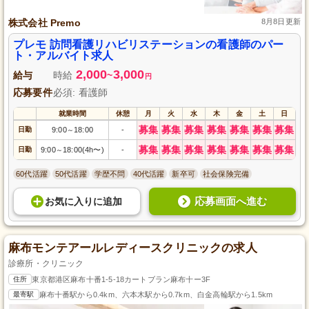
株式会社 Premo
8月8日更新
プレモ 訪問看護リハビリステーションの看護師のパー
ト・アルバイト求人
2,000
3,000
給与
時給
~
円
応募要件
必須: 看護師
就業時間
休憩
月
火
水
木
金
土
日
募集
募集
募集
募集
募集
募集
募集
日勤
9:00
18:00
-
～
募集
募集
募集
募集
募集
募集
募集
日勤
9:00
18:00(4h〜)
-
～
60代活躍
50代活躍
学歴不問
40代活躍
新卒可
社会保険完備
応募画面へ進む
お気に入り
に
追加
麻布モンテアールレディースクリニックの求人
診療所・クリニック
住所
東京都港区麻布十番1-5-18カートブラン麻布十ー3F
最寄駅
麻布十番駅から0.4km、六本木駅から0.7km、白金高輪駅から1.5km