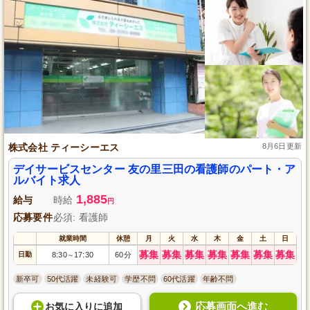
株式会社 ティーシーエス
8月6日更新
デイサービスセンター 友の里三田の看護師のパート・ア
ルバイト求人
1,885
給与
時給
円
応募要件
必須: 看護師
就業時間
休憩
月
火
水
木
金
土
日
募集
募集
募集
募集
募集
募集
募集
日勤
8:30
17:30
60分
～
新卒可
50代活躍
未経験可
学歴不問
60代活躍
年齢不問
応募画面へ進む
お気に入り
に
追加