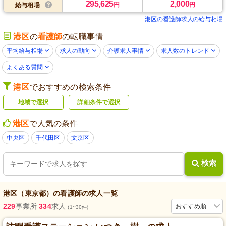
295,625
2,000
円
円
給与相場
港区の看護師求人の給与相場
港区
の
看護師
の転職事情
平均給与相場
求人の動向
介護求人事情
求人数のトレンド
よくある質問
港区
でおすすめの検索条件
地域で選択
詳細条件で選択
港区
で人気の条件
中央区
千代田区
文京区
検索
港区（東京都）
の
看護師
の求人一覧
229
事業所
334
求人
おすすめ順
(1~30件)