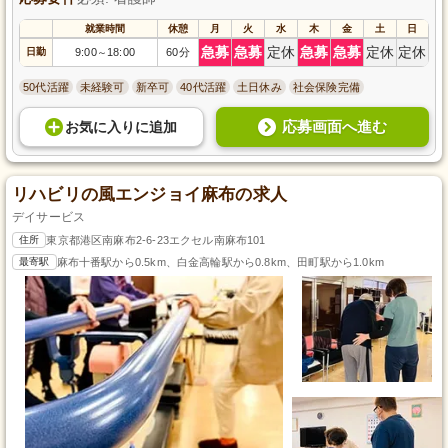
就業時間
休憩
月
火
水
木
金
土
日
急募
急募
定休
急募
急募
定休
定休
日勤
9:00
18:00
60分
～
50代活躍
未経験可
新卒可
40代活躍
土日休み
社会保険完備
応募画面へ進む
お気に入り
に
追加
リハビリの風エンジョイ麻布の求人
デイサービス
住所
東京都港区南麻布2-6-23エクセル南麻布101
最寄駅
麻布十番駅から0.5km、白金高輪駅から0.8km、田町駅から1.0km