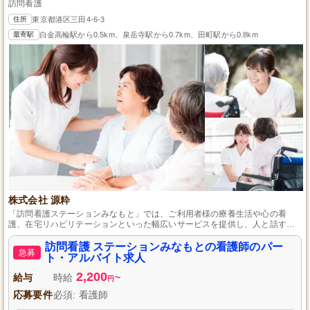
訪問看護
住所
東京都港区三田4-6-3
最寄駅
白金高輪駅から0.5km、泉岳寺駅から0.7km、田町駅から0.8km
株式会社 源粋
「訪問看護ステーションみなもと」では、ご利用者様の療養生活や心の看
護、在宅リハビリテーションといった幅広いサービスを提供し、人と話すの
が好きな方や明るく元気な方を募集中です。先輩職員が丁寧な指導を行うの
で資格さえあれば未経験者でも安心です。
訪問看護 ステーションみなもとの看護師のパー
急募
ト・アルバイト求人
2,200
給与
時給
~
円
応募要件
必須: 看護師