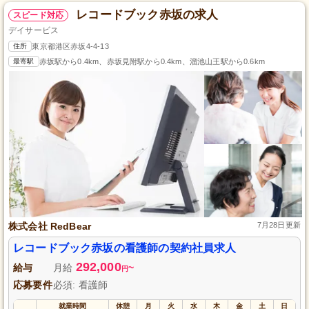
レコードブック赤坂の求人
スピード対応
デイサービス
住所
東京都港区赤坂4-4-13
最寄駅
赤坂駅から0.4km、赤坂見附駅から0.4km、溜池山王駅から0.6km
株式会社 RedBear
7月28日更新
レコードブック赤坂の看護師の契約社員求人
292,000
給与
月給
~
円
応募要件
必須: 看護師
就業時間
休憩
月
火
水
木
金
土
日