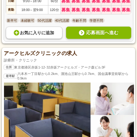
募集
募集
募集
募集
募集
募集
募集
日勤
9:00
18:00
60分
～
募集
募集
募集
募集
募集
募集
募集
夜勤
18:00
翌9:00
120分
～
新卒可
未経験可
50代活躍
40代活躍
年齢不問
学歴不問
応募画面へ進む
お気に入り
に
追加
アークヒルズクリニックの求人
診療所・クリニック
住所
東京都港区赤坂1-12-32赤坂アークヒルズ・アーク森ビル3F
六本木一丁目駅から0.2km、溜池山王駅から0.7km、国会議事堂前駅から
最寄駅
0.9km