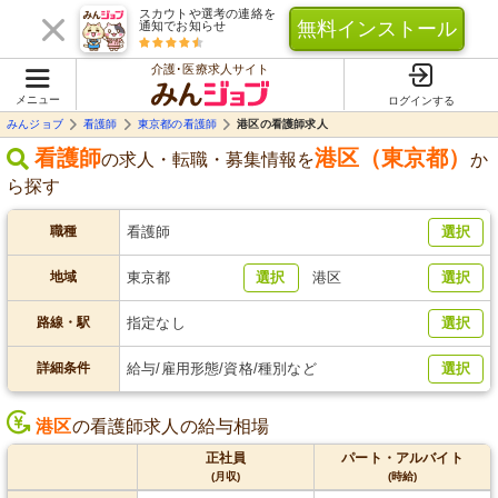
スカウトや選考の連絡を
無料インストール
通知でお知らせ
介護･医療求人サイト
メニュー
ログインする
みんジョブ
看護師
東京都の看護師
港区の看護師求人
看護師
港区（東京都）
の求人・転職・募集情報を
か
ら探す
職種
看護師
選択
地域
東京都
選択
港区
選択
路線・駅
指定なし
選択
詳細条件
給与/雇用形態/資格/種別など
選択
港区
の看護師求人の給与相場
正社員
パート・アルバイト
(月収)
(時給)