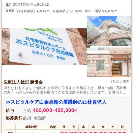
住所
東京都港区三田5-15-15
最寄駅
白金高輪駅から0.4km、泉岳寺駅から0.9km、麻布十番駅から0.9km
医療法人社団 勝優会
7月30日更新
温かなおもてなしで知られる港区に位置する当施設では、現在一緒に高齢者
の方々への心からの看護を提供できる看護師を募集しています。看護師とし
て、バイタルチェック、お薬の管理、ターミナルケアまで多岐にわたる業務
を通して、利用者さまの生活に寄り添ったサポートを行います。未経験者で
ホスピタルケア白金高輪の看護師の正社員求人
も、充実したサポート体制が整っているため安心してご応募ください。
400,000
420,000
給与
月給
~
円
応募要件
必須: 看護師
就業時間
休憩
月
火
水
木
金
土
日