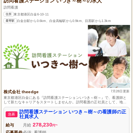
訪問看護ステーション いつき～樹～の求人
訪問看護
住所
東京都港区白金6-10-11
最寄駅
白金台駅から0.6km、白金高輪駅から0.9km、目黒駅から1.3km
株式会社 theedge
7月28日更新
東京都港区白金にある『訪問看護ステーションいつき～樹～』で、看護師と
して新たなキャリアをスタートしませんか。訪問看護の正社員として、地域
社会での生活を支えるやりがいと成長が待っています。未経験からでも確実
に成長できる教育体制が整っており、充実した研修制度とキャリアアップの
訪問看護ステーション いつき～樹～の看護師の正
急募
サポートが提供されています。緑豊かな職場環境で、一緒に在宅医療の未来
社員求人
を創りましょう。あなたの力を必要としています。
278,230
給与
月給
~
円
応募要件
必須: 看護師