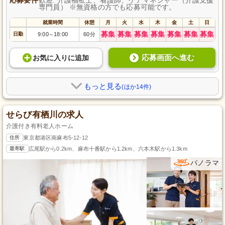
専門員） ※無資格の方でも応募可能です。
就業時間
休憩
月
火
水
木
金
土
日
募集
募集
募集
募集
募集
募集
募集
日勤
9:00
18:00
60分
～
応募画面へ進む
お気に入り
に
追加
もっと見る
(ほか14件)
せらび有栖川の求人
介護付き有料老人ホーム
住所
東京都港区南麻布5-12-12
最寄駅
広尾駅から0.2km、麻布十番駅から1.2km、六本木駅から1.3km
パノラマ