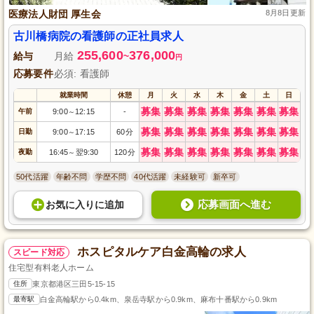
医療法人財団 厚生会
8月8日更新
古川橋病院の看護師の正社員求人
255,600
376,000
給与
月給
~
円
応募要件
必須: 看護師
就業時間
休憩
月
火
水
木
金
土
日
募集
募集
募集
募集
募集
募集
募集
午前
9:00
12:15
-
～
募集
募集
募集
募集
募集
募集
募集
日勤
9:00
17:15
60分
～
募集
募集
募集
募集
募集
募集
募集
夜勤
16:45
翌9:30
120分
～
50代活躍
年齢不問
学歴不問
40代活躍
未経験可
新卒可
応募画面へ進む
お気に入り
に
追加
ホスピタルケア白金高輪の求人
スピード対応
住宅型有料老人ホーム
住所
東京都港区三田5-15-15
最寄駅
白金高輪駅から0.4km、泉岳寺駅から0.9km、麻布十番駅から0.9km