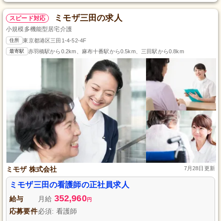
ミモザ三田の求人
スピード対応
小規模多機能型居宅介護
住所
東京都港区三田1-4-52-4F
最寄駅
赤羽橋駅から0.2km、麻布十番駅から0.5km、三田駅から0.8km
ミモザ 株式会社
7月28日更新
ミモザ三田の看護師の正社員求人
352,960
給与
月給
円
応募要件
必須: 看護師