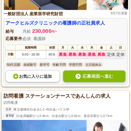
一般財団法人 産業医学研究財団
8月7日更新
アークヒルズクリニックの看護師の正社員求人
230,000
給与
月給
~
円
応募要件
必須: 看護師
就業時間
休憩
月
火
水
木
金
土
日
募集
募集
募集
募集
募集
定休
定休
日勤
9:00
18:00
60分
～
50代活躍
未経験可
新卒可
年齢不問
学歴不問
土日祝休み
応募画面へ進む
お気に入り
に
追加
訪問看護 ステーションナースであんしんの求人
訪問看護
住所
東京都港区白金台1-1-45白金ハウス4F
最寄駅
白金高輪駅から0.4km、白金台駅から0.6km、泉岳寺駅から0.7km