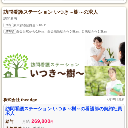
訪問看護ステーション いつき～樹～の求人
訪問看護
住所
東京都港区白金6-10-11
最寄駅
白金台駅から0.6km、白金高輪駅から0.9km、目黒駅から1.3km
株式会社 theedge
7月28日更新
訪問看護ステーション いつき～樹～の看護師の契約社員
求人
269,800
給与
月給
円