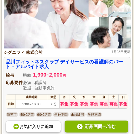
シグニフィ 株式会社
7月28日更新
品川フィットネスクラブ デイサービスの看護師のパー
ト・アルバイト求人
1,900
2,000
給与
時給
~
円
応募要件
必須: 看護師
歓迎: 自動車免許
就業時間
休憩
月
火
水
木
金
土
日
募集
募集
募集
募集
募集
募集
募集
日勤
9:00
18:00
60分
～
新卒可
50代活躍
60代活躍
年齢不問
未経験可
学歴不問
応募画面へ進む
お気に入り
に
追加