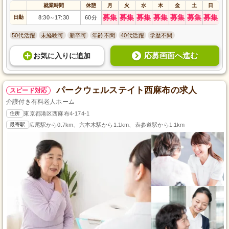
就業時間
休憩
月
火
水
木
金
土
日
募集
募集
募集
募集
募集
募集
募集
日勤
8:30
17:30
60分
～
50代活躍
未経験可
新卒可
年齢不問
40代活躍
学歴不問
応募画面へ進む
お気に入り
に
追加
パークウェルステイト西麻布の求人
スピード対応
介護付き有料老人ホーム
住所
東京都港区西麻布4-174-1
最寄駅
広尾駅から0.7km、六本木駅から1.1km、表参道駅から1.1km