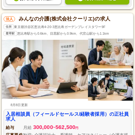
みんなの介護(株式会社クーリエ)の求人
法人
住所
東京都渋谷区恵比寿4-20-3恵比寿ガーデンプレイスタワー9F
最寄駅
恵比寿駅から0.6km、目黒駅から0.9km、代官山駅から1.1km
8月8日更新
入居相談員（フィールドセールス/経験者採用）の正社員
求人
300,000
562,500
給与
月給
~
円
応募要件
歓迎: 介護福祉士、看護師、ケアマネジャー（介護支援