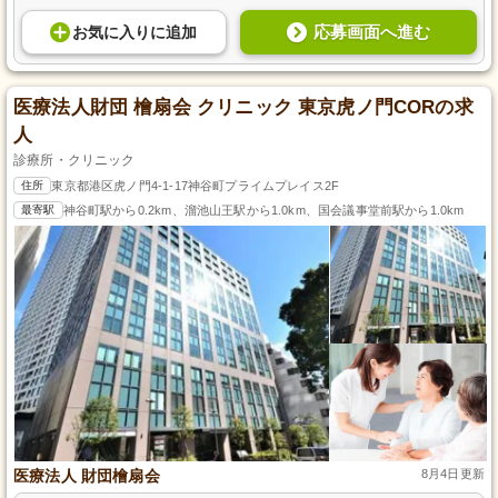
応募画面へ進む
お気に入り
に
追加
医療法人財団 檜扇会 クリニック 東京虎ノ門CORの求
人
診療所・クリニック
住所
東京都港区虎ノ門4-1-17神谷町プライムプレイス2F
最寄駅
神谷町駅から0.2km、溜池山王駅から1.0km、国会議事堂前駅から1.0km
医療法人 財団檜扇会
8月4日更新