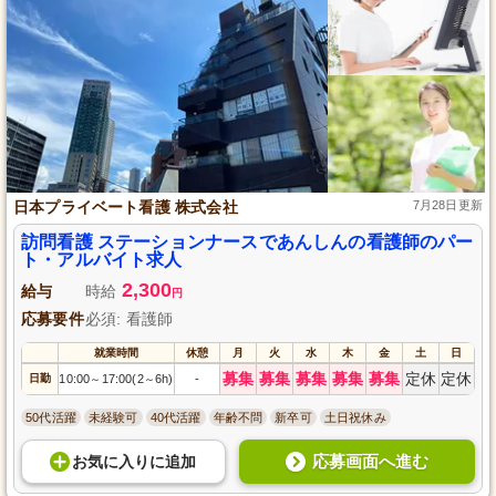
日本プライベート看護 株式会社
7月28日更新
訪問看護 ステーションナースであんしんの看護師のパー
ト・アルバイト求人
2,300
給与
時給
円
応募要件
必須: 看護師
就業時間
休憩
月
火
水
木
金
土
日
募集
募集
募集
募集
募集
定休
定休
日勤
10:00
17:00(2
6h)
-
～
～
50代活躍
未経験可
40代活躍
年齢不問
新卒可
土日祝休み
応募画面へ進む
お気に入り
に
追加