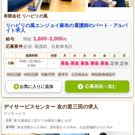
有限会社 リハビリの風
リハビリの風エンジョイ麻布の看護師のパート・アルバ
イト求人
1,800
2,000
給与
時給
~
円
応募要件
必須: 看護師、自動車免許
就業時間
休憩
月
火
水
木
金
土
日
9:00
15:30(1
～
～
募集
募集
募集
募集
募集
定休
定休
日勤
-
6.5h)
50代活躍
40代活躍
年齢不問
新卒可
土日祝休み
時短勤務相談可
応募画面へ進む
お気に入り
に
追加
デイサービスセンター 友の里三田の求人
デイサービス
住所
東京都港区三田3-7-16御田八幡ビル1F
最寄駅
泉岳寺駅から0.5km、田町駅から0.6km、白金高輪駅から0.7km