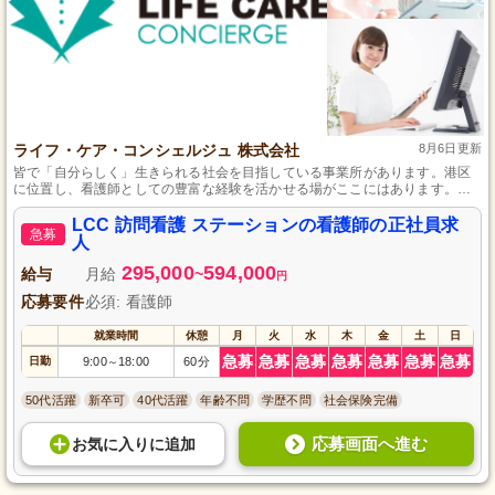
ライフ・ケア・コンシェルジュ 株式会社
8月6日更新
皆で「自分らしく」生きられる社会を目指している事業所があります。港区
に位置し、看護師としての豊富な経験を活かせる場がここにはあります。一
人ひとりのQOL向上に貢献し、日々の生活に寄り添うケアを提供する重要な
役割を担っていただきます。看護師資格と実務経験を活かし、学び続けるこ
LCC 訪問看護 ステーションの看護師の正社員求
急募
とができる環境も整っています。
人
295,000
594,000
給与
月給
~
円
応募要件
必須: 看護師
就業時間
休憩
月
火
水
木
金
土
日
急募
急募
急募
急募
急募
急募
急募
日勤
9:00
18:00
60分
～
50代活躍
新卒可
40代活躍
年齢不問
学歴不問
社会保険完備
応募画面へ進む
お気に入り
に
追加