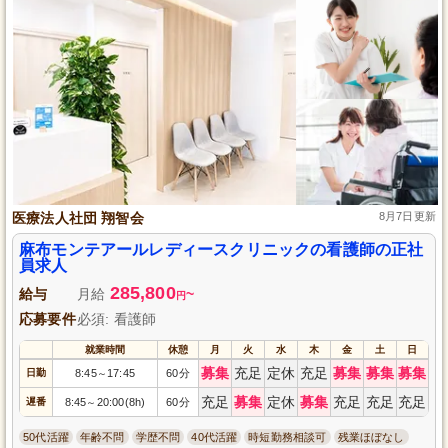
医療法人社団 翔智会
8月7日更新
麻布モンテアールレディースクリニックの看護師の正社
員求人
285,800
給与
月給
~
円
応募要件
必須: 看護師
就業時間
休憩
月
火
水
木
金
土
日
募集
充足
定休
充足
募集
募集
募集
日勤
8:45
17:45
60分
～
充足
募集
定休
募集
充足
充足
充足
遅番
8:45
20:00(8h)
60分
～
50代活躍
年齢不問
学歴不問
40代活躍
時短勤務相談可
残業ほぼなし