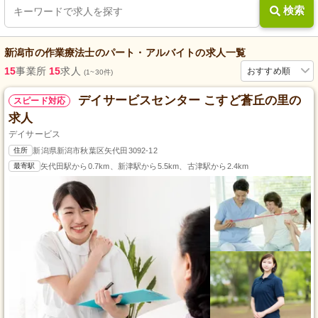
検索
新潟市
の
作業療法士
の
パート・アルバイト
の求人一覧
15
事業所
15
求人
おすすめ順
(1~30件)
デイサービスセンター こすど蒼丘の里の
スピード対応
求人
デイサービス
住所
新潟県新潟市秋葉区矢代田3092-12
最寄駅
矢代田駅から0.7km、新津駅から5.5km、古津駅から2.4km