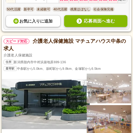
50代活躍
新卒可
未経験可
40代活躍
残業ほぼなし
社会保険完備
応募画面へ進む
お気に入り
に
追加
介護老人保健施設 マチュアハウス中条の
スピード対応
求人
介護老人保健施設
住所
新潟県胎内市中村浜築地原699-136
最寄駅
中条駅から5.0km、坂町駅から9.8km、金塚駅から6.5km