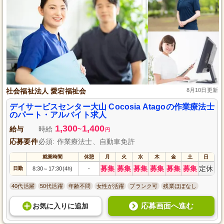
社会福祉法人 愛宕福祉会
8月10日更新
デイサービスセンター大山 Cocosia Atagoの作業療法士
のパート・アルバイト求人
1,300
1,400
給与
時給
~
円
応募要件
必須: 作業療法士、自動車免許
就業時間
休憩
月
火
水
木
金
土
日
募集
募集
募集
募集
募集
募集
定休
日勤
8:30
17:30(4h)
-
～
40代活躍
50代活躍
年齢不問
女性が活躍
ブランク可
残業ほぼなし
応募画面へ進む
お気に入り
に
追加