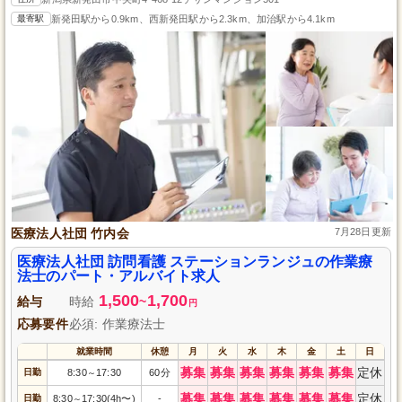
最寄駅
新発田駅から0.9km、西新発田駅から2.3km、加治駅から4.1km
医療法人社団 竹内会
7月28日更新
医療法人社団 訪問看護 ステーションランジュの作業療
法士のパート・アルバイト求人
1,500
1,700
給与
時給
~
円
応募要件
必須: 作業療法士
就業時間
休憩
月
火
水
木
金
土
日
募集
募集
募集
募集
募集
募集
定休
日勤
8:30
17:30
60分
～
募集
募集
募集
募集
募集
募集
定休
日勤
8:30
17:30(4h〜)
-
～