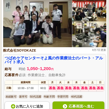
株式会社SOYOKAZE
8月7日更新
つばめケアセンターそよ風の作業療法士のパート・アル
バイト求人
1,050
1,200
給与
時給
~
円
応募要件
必須: 作業療法士、自動車免許
就業時間
休憩
月
火
水
木
金
土
日
募集
募集
募集
募集
募集
募集
募集
日勤
10:00
17:00
60分
～
未経験可
新卒可
50代活躍
年齢不問
学歴不問
40代活躍
応募画面へ進む
お気に入り
に
追加