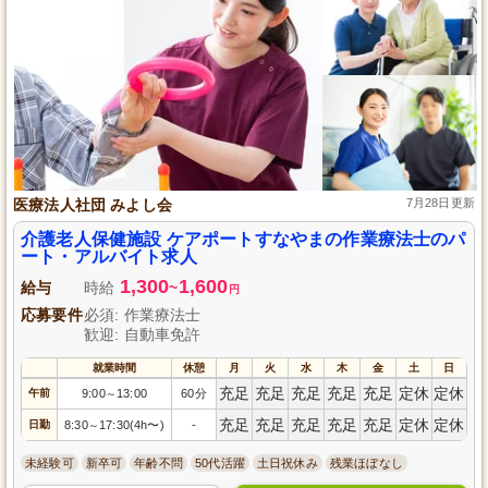
医療法人社団 みよし会
7月28日更新
介護老人保健施設 ケアポートすなやまの作業療法士のパ
ート・アルバイト求人
1,300
1,600
給与
時給
~
円
応募要件
必須: 作業療法士
歓迎: 自動車免許
就業時間
休憩
月
火
水
木
金
土
日
充足
充足
充足
充足
充足
定休
定休
午前
9:00
13:00
60分
～
充足
充足
充足
充足
充足
定休
定休
日勤
8:30
17:30(4h〜)
-
～
未経験可
新卒可
年齢不問
50代活躍
土日祝休み
残業ほぼなし