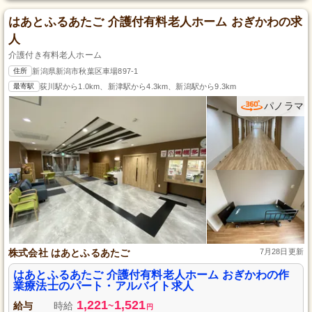
はあとふるあたご 介護付有料老人ホーム おぎかわの求
人
介護付き有料老人ホーム
住所
新潟県新潟市秋葉区車場897-1
最寄駅
荻川駅から1.0km、新津駅から4.3km、新潟駅から9.3km
パノラマ
株式会社 はあとふるあたご
7月28日更新
はあとふるあたご 介護付有料老人ホーム おぎかわの作
業療法士のパート・アルバイト求人
1,221
1,521
給与
時給
~
円