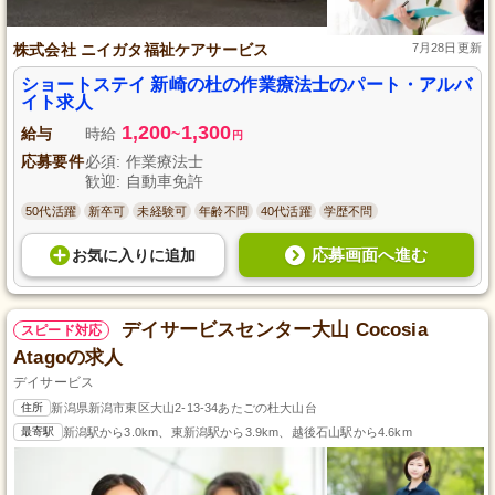
株式会社 ニイガタ福祉ケアサービス
7月28日更新
ショートステイ 新崎の杜の作業療法士のパート・アルバ
イト求人
1,200
1,300
給与
時給
~
円
応募要件
必須: 作業療法士
歓迎: 自動車免許
50代活躍
新卒可
未経験可
年齢不問
40代活躍
学歴不問
応募画面へ進む
お気に入り
に
追加
デイサービスセンター大山 Cocosia
スピード対応
Atagoの求人
デイサービス
住所
新潟県新潟市東区大山2-13-34あたごの杜大山台
最寄駅
新潟駅から3.0km、東新潟駅から3.9km、越後石山駅から4.6km