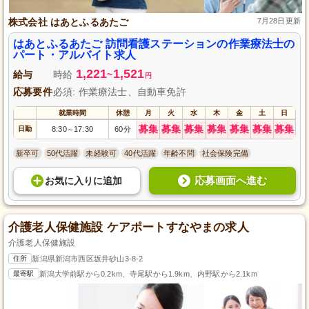
株式会社 はあとふるあたご
7月28日更新
はあとふるあたご 訪問看護ステーションの作業療法士の
パート・アルバイト求人
1,221
1,521
給与
時給
~
円
応募要件
必須: 作業療法士、自動車免許
就業時間
休憩
月
火
水
木
金
土
日
募集
募集
募集
募集
募集
募集
募集
日勤
8:30
17:30
60分
～
新卒可
50代活躍
未経験可
40代活躍
年齢不問
社会保険完備
応募画面へ進む
お気に入り
に
追加
介護老人保健施設 ケアポートすなやまの求人
介護老人保健施設
住所
新潟県新潟市西区坂井砂山3-8-2
最寄駅
新潟大学前駅から0.2km、寺尾駅から1.9km、内野駅から2.1km