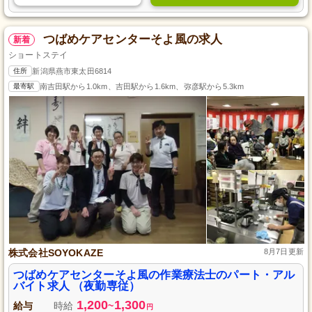
つばめケアセンターそよ風の求人
新着
ショートステイ
住所
新潟県燕市東太田6814
最寄駅
南吉田駅から1.0km、吉田駅から1.6km、弥彦駅から5.3km
株式会社SOYOKAZE
8月7日更新
つばめケアセンターそよ風の作業療法士のパート・アル
バイト求人 （夜勤専従）
1,200
1,300
給与
時給
~
円