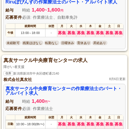
Riruぽぴんずの作業療法士のパート・アルバイト求人
1,400
1,600
給与
時給
~
円
応募要件
必須: 作業療法士、自動車免許
就業時間
休憩
月
火
水
木
金
土
日
募集
募集
募集
募集
募集
募集
募集
午後
13:00
18:00
-
～
未経験可
残業ほぼなし
転勤なし
日曜休み
育休あり
昇給あり
真友サークル中央療育センターの求人
障がい者支援
住所
新潟県新潟市中央区礎町通2140
株式会社真友社
8月6日更新
真友サークル中央療育センターの作業療法士のパート・
アルバイト求人
1,400
給与
時給
~
円
応募要件
必須: 作業療法士
就業時間
休憩
月
火
水
木
金
土
日
募集
募集
募集
募集
募集
募集
募集
日勤
10:00
18:00(8h〜)
-
～