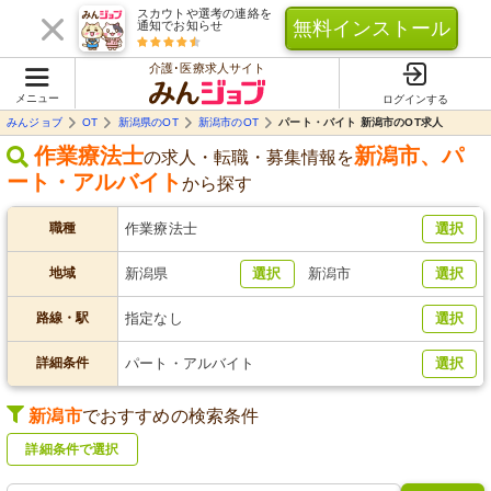
スカウトや選考の連絡を
無料インストール
通知でお知らせ
介護･医療求人サイト
メニュー
ログインする
みんジョブ
OT
新潟県のOT
新潟市のOT
パート・バイト 新潟市のOT求人
作業療法士
新潟市
、
パ
の求人・転職・募集情報を
ート・アルバイト
から探す
職種
作業療法士
選択
地域
新潟県
選択
新潟市
選択
路線・駅
指定なし
選択
詳細条件
パート・アルバイト
選択
新潟市
でおすすめの検索条件
詳細条件で選択