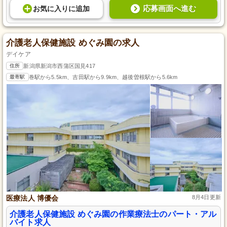
応募画面へ進む
お気に入り
に
追加
介護老人保健施設 めぐみ園の求人
デイケア
住所
新潟県新潟市西蒲区国見417
最寄駅
巻駅から5.5km、吉田駅から9.9km、越後曽根駅から5.6km
医療法人 博優会
8月4日更新
介護老人保健施設 めぐみ園の作業療法士のパート・アル
バイト求人