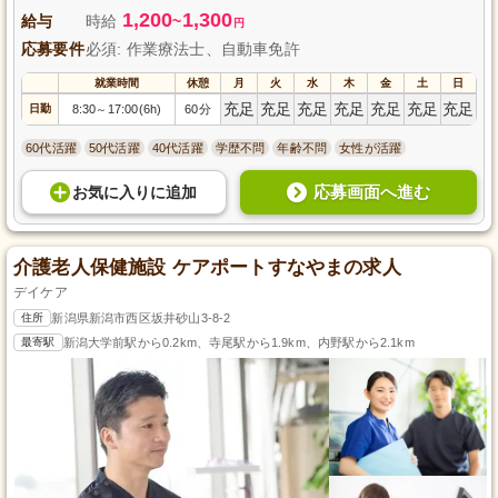
1,200
1,300
給与
時給
~
円
応募要件
必須: 作業療法士、自動車免許
就業時間
休憩
月
火
水
木
金
土
日
充足
充足
充足
充足
充足
充足
充足
日勤
8:30
17:00(6h)
60分
～
60代活躍
50代活躍
40代活躍
学歴不問
年齢不問
女性が活躍
応募画面へ進む
お気に入り
に
追加
介護老人保健施設 ケアポートすなやまの求人
デイケア
住所
新潟県新潟市西区坂井砂山3-8-2
最寄駅
新潟大学前駅から0.2km、寺尾駅から1.9km、内野駅から2.1km