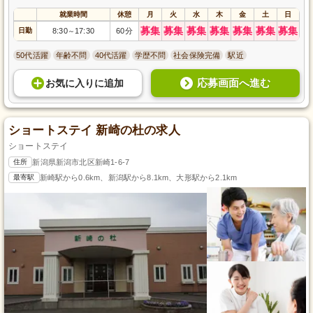
就業時間
休憩
月
火
水
木
金
土
日
募集
募集
募集
募集
募集
募集
募集
日勤
8:30
17:30
60分
～
50代活躍
年齢不問
40代活躍
学歴不問
社会保険完備
駅近
応募画面へ進む
お気に入り
に
追加
ショートステイ 新崎の杜の求人
ショートステイ
住所
新潟県新潟市北区新崎1-6-7
最寄駅
新崎駅から0.6km、新潟駅から8.1km、大形駅から2.1km