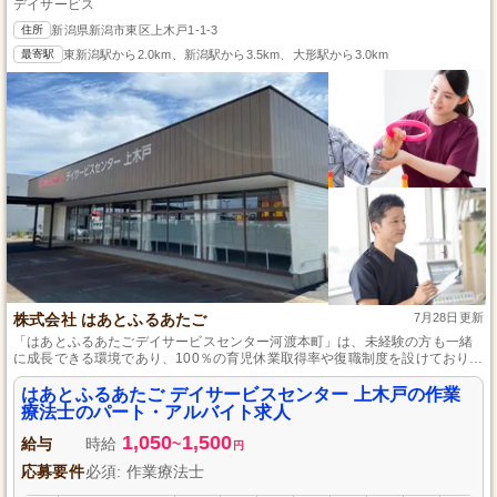
デイサービス
住所
新潟県新潟市東区上木戸1-1-3
最寄駅
東新潟駅から2.0km、新潟駅から3.5km、大形駅から3.0km
株式会社 はあとふるあたご
7月28日更新
「はあとふるあたごデイサービスセンター河渡本町」は、未経験の方も一緒
に成長できる環境であり、100％の育児休業取得率や復職制度を設けており、
労働者とそのキャリアを全力で支援します。作業療法士として利用者の評価
からプログラムの実施までをお任せし、個々のニーズに対応した質の高いサ
はあとふるあたご デイサービスセンター 上木戸の作業
ービスを目指すことで、地域への貢献も具現化しています。
療法士のパート・アルバイト求人
1,050
1,500
給与
時給
~
円
応募要件
必須: 作業療法士