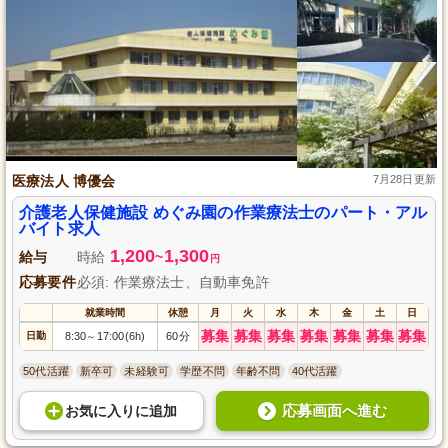
医療法人 博優会
7月28日更新
介護老人保健施設 めぐみ園の作業療法士のパート・アル
バイト求人
1,200
1,300
給与
時給
~
円
応募要件
必須: 作業療法士、自動車免許
就業時間
休憩
月
火
水
木
金
土
日
募集
募集
募集
募集
募集
募集
募集
日勤
8:30
17:00(6h)
60分
～
50代活躍
新卒可
未経験可
学歴不問
年齢不問
40代活躍
応募画面へ進む
お気に入り
に
追加