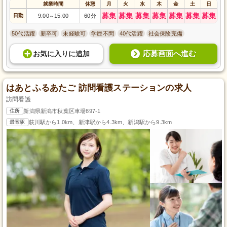
就業時間
休憩
月
火
水
木
金
土
日
募集
募集
募集
募集
募集
募集
募集
日勤
9:00
15:00
60分
～
50代活躍
新卒可
未経験可
学歴不問
40代活躍
社会保険完備
応募画面へ進む
お気に入り
に
追加
はあとふるあたご 訪問看護ステーションの求人
訪問看護
住所
新潟県新潟市秋葉区車場897-1
最寄駅
荻川駅から1.0km、新津駅から4.3km、新潟駅から9.3km