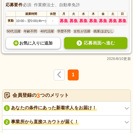
応募要件
必須: 作業療法士、自動車免許
就業時間
休憩
月
火
水
木
金
土
日
募集
募集
募集
募集
募集
募集
募集
夜勤
10:00
翌0:00(4h〜)
-
～
50代活躍
年齢不問
40代活躍
学歴不問
女性が活躍
残業ほぼなし
応募画面へ進む
お気に入り
に
追加
2026/8/10更新
1
3
会員登録の
つのメリット
あなたの条件にあった新着求人をお届け！
1
事業所から直接スカウトが届く！
2