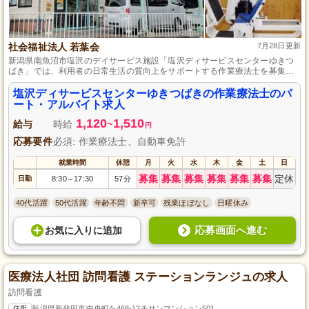
社会福祉法人 若葉会
7月28日更新
新潟県南魚沼市塩沢のデイサービス施設「塩沢ディサービスセンターゆきつ
ばき」では、利用者の日常生活の質向上をサポートする作業療法士を募集中
です。週3日からの柔軟な勤務体制で、あなたのライフスタイルに合わせた働
き方が可能です。また、自然豊かな勤務地でリフレッシュしながら、利用者
塩沢ディサービスセンターゆきつばきの作業療法士のパ
と共に充実した日常を創造するやりがいのある仕事が待っています。
ート・アルバイト求人
1,120
1,510
給与
時給
~
円
応募要件
必須: 作業療法士、自動車免許
就業時間
休憩
月
火
水
木
金
土
日
募集
募集
募集
募集
募集
募集
定休
日勤
8:30
17:30
57分
～
40代活躍
50代活躍
年齢不問
新卒可
残業ほぼなし
日曜休み
応募画面へ進む
お気に入り
に
追加
医療法人社団 訪問看護 ステーションランジュの求人
訪問看護
住所
新潟県新発田市中央町4-468-12チサンマンション501