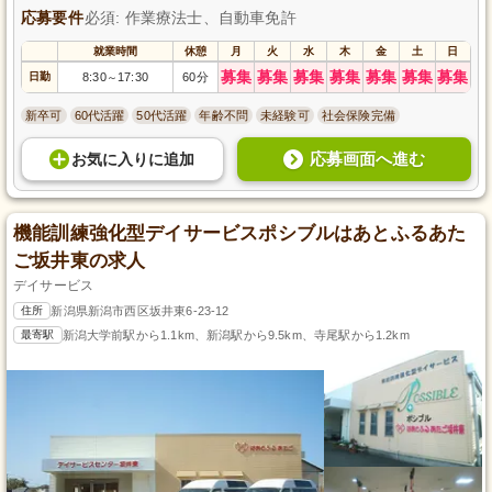
応募要件
必須: 作業療法士、自動車免許
就業時間
休憩
月
火
水
木
金
土
日
募集
募集
募集
募集
募集
募集
募集
日勤
8:30
17:30
60分
～
新卒可
60代活躍
50代活躍
年齢不問
未経験可
社会保険完備
応募画面へ進む
お気に入り
に
追加
機能訓練強化型デイサービスポシブルはあとふるあた
ご坂井東の求人
デイサービス
住所
新潟県新潟市西区坂井東6-23-12
最寄駅
新潟大学前駅から1.1km、新潟駅から9.5km、寺尾駅から1.2km