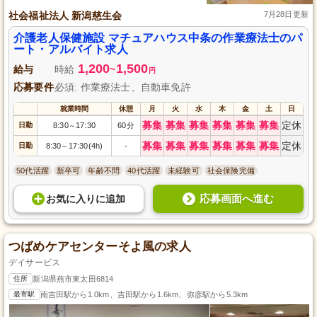
社会福祉法人 新潟慈生会
7月28日更新
介護老人保健施設 マチュアハウス中条の作業療法士のパ
ート・アルバイト求人
1,200
1,500
給与
時給
~
円
応募要件
必須: 作業療法士、自動車免許
就業時間
休憩
月
火
水
木
金
土
日
募集
募集
募集
募集
募集
募集
定休
日勤
8:30
17:30
60分
～
募集
募集
募集
募集
募集
募集
定休
日勤
8:30
17:30(4h)
-
～
50代活躍
新卒可
年齢不問
40代活躍
未経験可
社会保険完備
応募画面へ進む
お気に入り
に
追加
つばめケアセンターそよ風の求人
デイサービス
住所
新潟県燕市東太田6814
最寄駅
南吉田駅から1.0km、吉田駅から1.6km、弥彦駅から5.3km