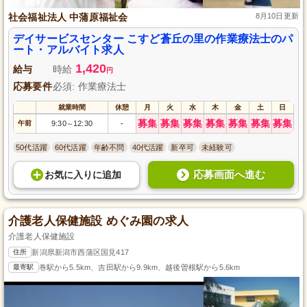
社会福祉法人 中蒲原福祉会
8月10日更新
デイサービスセンター こすど蒼丘の里の作業療法士のパ
ート・アルバイト求人
1,420
給与
時給
円
応募要件
必須: 作業療法士
就業時間
休憩
月
火
水
木
金
土
日
募集
募集
募集
募集
募集
募集
募集
午前
9:30
12:30
-
～
50代活躍
60代活躍
年齢不問
40代活躍
新卒可
未経験可
応募画面へ進む
お気に入り
に
追加
介護老人保健施設 めぐみ園の求人
介護老人保健施設
住所
新潟県新潟市西蒲区国見417
最寄駅
巻駅から5.5km、吉田駅から9.9km、越後曽根駅から5.6km