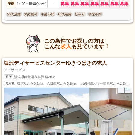
募集
募集
募集
募集
募集
募集
募集
午後
14:00
18:00(4h〜)
-
～
50代活躍
未経験可
年齢不問
40代活躍
新卒可
学歴不問
この条件でお探しの方は
こんな
求人
も見ています！
塩沢ディサービスセンターゆきつばきの求人
デイサービス
住所
新潟県南魚沼市塩沢1328-2
最寄駅
塩沢駅から0.2km、六日町駅から3.9km、上越国際スキー場前駅から2.2km