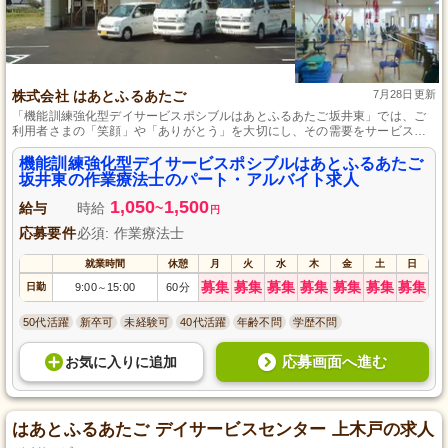
株式会社 はあとふるあたご
7月28日更新
「機能訓練強化型デイサービスポシブルはあとふるあたご坂井東」では、ご
利用者さまの「笑顔」や「ありがとう」を大切にし、その需要をサービス向
上につなげることを目指し、「積極的自立支援」と「自己効力感の向上」が
テーマ。施設リハビリ未経験者も募集し、個々の機能回復訓練に力を注ぎま
機能訓練強化型デイサービスポシブルはあとふるあたご
す。作業療法士の資格が必要です。
坂井東の作業療法士のパート・アルバイト求人
1,050
1,500
給与
時給
~
円
応募要件
必須: 作業療法士
就業時間
休憩
月
火
水
木
金
土
日
募集
募集
募集
募集
募集
募集
募集
日勤
9:00
15:00
60分
～
50代活躍
新卒可
未経験可
40代活躍
年齢不問
学歴不問
応募画面へ進む
お気に入り
に
追加
はあとふるあたご デイサービスセンター 上木戸の求人