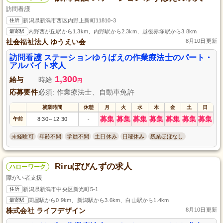
訪問看護
住所
新潟県新潟市西区内野上新町11810-3
最寄駅
内野西が丘駅から1.3km、内野駅から2.3km、越後赤塚駅から3.8km
社会福祉法人 ゆうえい会
8月10日更新
訪問看護 ステーションゆうばえの作業療法士のパート・
アルバイト求人
1,300
給与
時給
円
応募要件
必須: 作業療法士、自動車免許
就業時間
休憩
月
火
水
木
金
土
日
募集
募集
募集
募集
募集
募集
募集
午前
8:30
12:30
-
～
未経験可
年齢不問
学歴不問
土日休み
日曜休み
残業ほぼなし
Riruぽぴんずの求人
ハローワーク
障がい者支援
住所
新潟県新潟市中央区新光町5-1
最寄駅
関屋駅から0.9km、新潟駅から3.6km、白山駅から1.4km
株式会社 ライフデザイン
8月10日更新