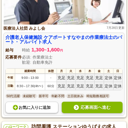
医療法人社団 みよし会
7月28日更新
介護老人保健施設 ケアポートすなやまの作業療法士のパ
ート・アルバイト求人
1,300
1,600
給与
時給
~
円
応募要件
必須: 作業療法士
歓迎: 自動車免許
就業時間
休憩
月
火
水
木
金
土
日
充足
充足
充足
充足
充足
定休
定休
午前
9:00
13:00
-
～
充足
充足
充足
充足
充足
定休
定休
日勤
8:30
17:30(4h〜)
60分
～
50代活躍
未経験可
新卒可
年齢不問
土日祝休み
時短勤務相談可
応募画面へ進む
お気に入り
に
追加
訪問看護 ステーションゆうばえの求人
ハローワーク