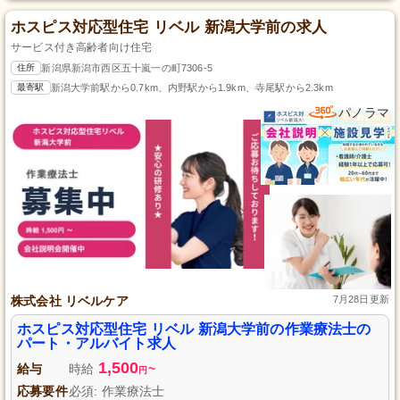
ホスピス対応型住宅 リベル 新潟大学前の求人
サービス付き高齢者向け住宅
住所
新潟県新潟市西区五十嵐一の町7306-5
最寄駅
新潟大学前駅から0.7km、内野駅から1.9km、寺尾駅から2.3km
パノラマ
株式会社 リベルケア
7月28日更新
ホスピス対応型住宅 リベル 新潟大学前の作業療法士の
パート・アルバイト求人
1,500
給与
時給
~
円
応募要件
必須: 作業療法士