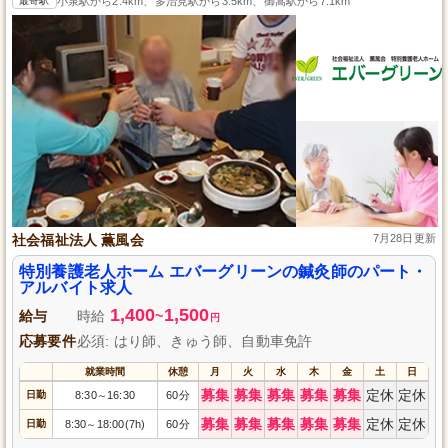
最寄駅
小泉駅から2.4km、多治見駅から3.5km、御嵩駅から7.1km
社会福祉法人 薫風会
7月28日更新
特別養護老人ホーム エバーグリーンの鍼灸師のパート・
アルバイト求人
1,400
1,500
給与
時給
~
円
応募要件
必須: はり師、きゅう師、自動車免許
就業時間
休憩
月
火
水
木
金
土
日
募集
募集
募集
募集
募集
定休
定休
日勤
8:30
16:30
60分
～
募集
募集
募集
募集
募集
定休
定休
日勤
8:30
18:00(7h)
60分
～