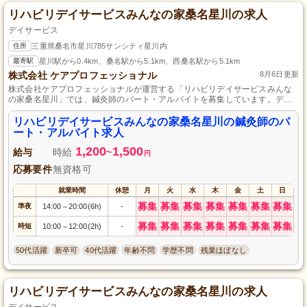
リハビリデイサービスみんなの家桑名星川の求人
デイサービス
住所
三重県桑名市星川785サンシティ星川内
最寄駅
星川駅から0.4km、桑名駅から5.1km、西桑名駅から5.1km
株式会社 ケアプロフェッショナル
8月6日更新
株式会社ケアプロフェッショナルが運営する「リハビリデイサービスみんな
の家桑名星川」では、鍼灸師のパート・アルバイトを募集しています。デイ
サービスで地域の方々の健康を支えるお仕事で、柔軟な働き方が可能です。
お持ちのスキルを活かして、私たちと一緒に利用者の笑顔をサポートしませ
リハビリデイサービスみんなの家桑名星川の鍼灸師のパ
んか？経験が浅い方でも親切な指導がありますので、ご安心ください。あな
ート・アルバイト求人
たの応募をお待ちしています！
1,200
1,500
給与
時給
~
円
応募要件
無資格可
就業時間
休憩
月
火
水
木
金
土
日
募集
募集
募集
募集
募集
募集
募集
準夜
14:00
20:00(6h)
-
～
募集
募集
募集
募集
募集
募集
募集
時短
10:00
12:00(2h)
-
～
50代活躍
新卒可
40代活躍
年齢不問
学歴不問
残業ほぼなし
リハビリデイサービスみんなの家桑名星川の求人
デイサービス