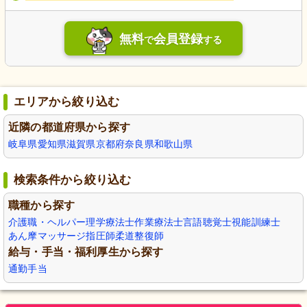
無料
会員登録
で
する
エリアから絞り込む
近隣の都道府県から探す
岐阜県
愛知県
滋賀県
京都府
奈良県
和歌山県
検索条件から絞り込む
職種から探す
介護職・ヘルパー
理学療法士
作業療法士
言語聴覚士
視能訓練士
あん摩マッサージ指圧師
柔道整復師
給与・手当・福利厚生から探す
通勤手当