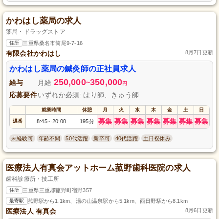
かわはし薬局の求人
薬局・ドラッグストア
住所
三重県桑名市筒尾9-7-16
有限会社かわはし
8月7日更新
かわはし薬局の鍼灸師の正社員求人
250,000
350,000
給与
月給
~
円
応募要件
いずれか必須: はり師、きゅう師
就業時間
休憩
月
火
水
木
金
土
日
募集
募集
募集
募集
募集
募集
募集
遅番
8:45
20:00
195分
～
未経験可
年齢不問
50代活躍
新卒可
40代活躍
土日祝休み
医療法人有真会アットホーム菰野歯科医院の求人
歯科診療所・技工所
住所
三重県三重郡菰野町宿野357
最寄駅
菰野駅から1.1km、湯の山温泉駅から5.1km、西日野駅から8.1km
医療法人 有真会
8月6日更新