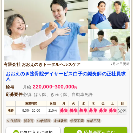
有限会社 おおえのきトータルヘルスケア
7月28日更新
おおえのき接骨院デイサービス白子の鍼灸師の正社員求
人
220,000
300,000
給与
月給
~
円
応募要件
必須: はり師、きゅう師、自動車免許
就業時間
休憩
月
火
水
木
金
土
日
募集
募集
募集
募集
募集
募集
定休
遅番
8:30
20:00
210分
～
50代活躍
新卒可
40代活躍
未経験可
学歴不問
年齢不問
応募画面へ進む
お気に入り
に
追加