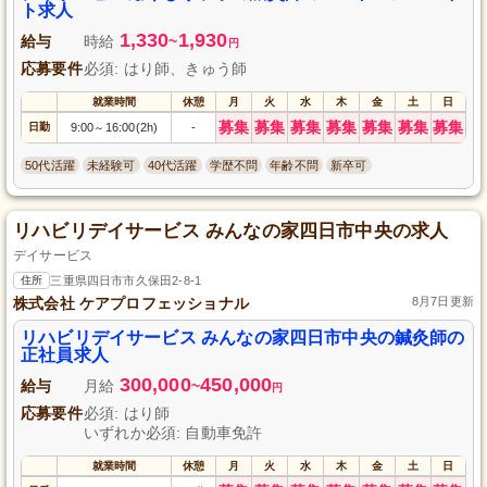
ト求人
1,330
1,930
給与
時給
~
円
応募要件
必須: はり師、きゅう師
就業時間
休憩
月
火
水
木
金
土
日
募集
募集
募集
募集
募集
募集
募集
日勤
9:00
16:00(2h)
-
～
50代活躍
未経験可
40代活躍
学歴不問
年齢不問
新卒可
リハビリデイサービス みんなの家四日市中央の求人
デイサービス
住所
三重県四日市市久保田2-8-1
株式会社 ケアプロフェッショナル
8月7日更新
リハビリデイサービス みんなの家四日市中央の鍼灸師の
正社員求人
300,000
450,000
給与
月給
~
円
応募要件
必須: はり師
いずれか必須: 自動車免許
就業時間
休憩
月
火
水
木
金
土
日