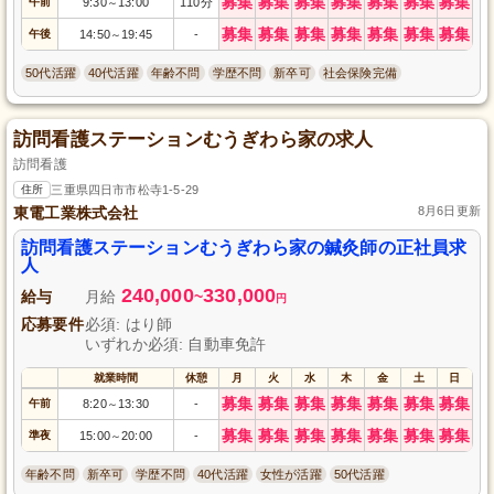
募集
募集
募集
募集
募集
募集
募集
午前
9:30
13:00
110分
～
募集
募集
募集
募集
募集
募集
募集
午後
14:50
19:45
-
～
50代活躍
40代活躍
年齢不問
学歴不問
新卒可
社会保険完備
訪問看護ステーションむうぎわら家の求人
訪問看護
住所
三重県四日市市松寺1-5-29
東電工業株式会社
8月6日更新
訪問看護ステーションむうぎわら家の鍼灸師の正社員求
人
240,000
330,000
給与
月給
~
円
応募要件
必須: はり師
いずれか必須: 自動車免許
就業時間
休憩
月
火
水
木
金
土
日
募集
募集
募集
募集
募集
募集
募集
午前
8:20
13:30
-
～
募集
募集
募集
募集
募集
募集
募集
準夜
15:00
20:00
-
～
年齢不問
新卒可
学歴不問
40代活躍
女性が活躍
50代活躍