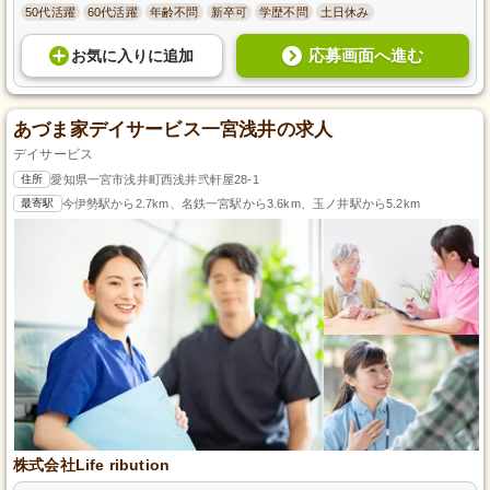
50代活躍
60代活躍
年齢不問
新卒可
学歴不問
土日休み
応募画面へ進む
お気に入り
に
追加
あづま家デイサービス一宮浅井の求人
デイサービス
住所
愛知県一宮市浅井町西浅井弐軒屋28-1
最寄駅
今伊勢駅から2.7km、名鉄一宮駅から3.6km、玉ノ井駅から5.2km
株式会社Life ribution