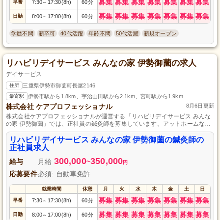
募集
募集
募集
募集
募集
募集
募集
早番
7:30
17:30(8h)
60分
～
募集
募集
募集
募集
募集
募集
募集
日勤
8:00
17:00(8h)
60分
～
学歴不問
新卒可
40代活躍
年齢不問
50代活躍
新規オープン
リハビリデイサービス みんなの家 伊勢御薗の求人
デイサービス
住所
三重県伊勢市御薗町長屋2146
最寄駅
伊勢市駅から1.8km、宇治山田駅から2.1km、宮町駅から1.9km
株式会社 ケアプロフェッショナル
8月6日更新
株式会社ケアプロフェッショナルが運営する「リハビリデイサービス みんな
の家 伊勢御薗」では、正社員の鍼灸師を募集しています。アットホームな環
境で、高齢者の方々の生活の質向上をサポートするお仕事です。デイサービ
ス施設で専門知識を活かし、自分自身のスキルアップを図りたい方のご応募
リハビリデイサービス みんなの家 伊勢御薗の鍼灸師の
をお待ちしております。
正社員求人
300,000
350,000
給与
月給
~
円
応募要件
必須: 自動車免許
就業時間
休憩
月
火
水
木
金
土
日
募集
募集
募集
募集
募集
募集
募集
早番
7:30
17:30(8h)
60分
～
募集
募集
募集
募集
募集
募集
募集
日勤
8:00
17:00(8h)
60分
～