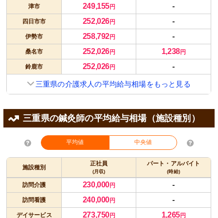
249,155
-
津市
円
252,026
-
四日市市
円
258,792
-
伊勢市
円
252,026
1,238
桑名市
円
円
252,026
-
鈴鹿市
円
三重県の介護求人の平均給与相場をもっと見る
三重県の鍼灸師の平均給与相場（施設種別）
平均値
中央値
正社員
パート・アルバイト
施設種別
(月収)
(時給)
230,000
-
訪問介護
円
240,000
-
訪問看護
円
273,750
1,265
デイサービス
円
円