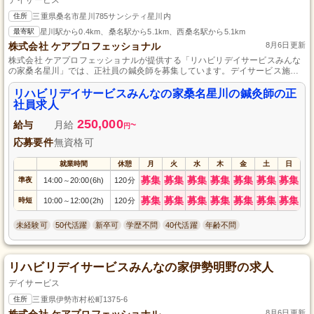
住所
三重県桑名市星川785サンシティ星川内
最寄駅
星川駅から0.4km、桑名駅から5.1km、西桑名駅から5.1km
株式会社 ケアプロフェッショナル
8月6日更新
株式会社 ケアプロフェッショナルが提供する「リハビリデイサービスみんな
の家桑名星川」では、正社員の鍼灸師を募集しています。デイサービス施設
での業務を通じて、多くの方々に健康と癒しを提供するやりがいのあるお仕
事です。専門知識と技術を活かして地域社会に貢献できるチャンスです。あ
リハビリデイサービスみんなの家桑名星川の鍼灸師の正
なたの経験と資格を活かして、私たちと一緒に働きませんか？応募をお待ち
社員求人
しております。
250,000
給与
月給
~
円
応募要件
無資格可
就業時間
休憩
月
火
水
木
金
土
日
募集
募集
募集
募集
募集
募集
募集
準夜
14:00
20:00(6h)
120分
～
募集
募集
募集
募集
募集
募集
募集
時短
10:00
12:00(2h)
120分
～
未経験可
50代活躍
新卒可
学歴不問
40代活躍
年齢不問
リハビリデイサービスみんなの家伊勢明野の求人
デイサービス
住所
三重県伊勢市村松町1375-6
株式会社 ケアプロフェッショナル
8月6日更新