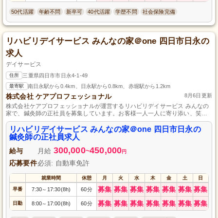
50代活躍
年齢不問
新卒可
40代活躍
学歴不問
社会保険完備
リハビリデイサービス みんなの家＠one 四日市日永の
求人
デイサービス
住所
三重県四日市市日永4-1-49
最寄駅
南日永駅から0.4km、日永駅から0.8km、赤堀駅から1.2km
株式会社 ケアプロフェッショナル
8月6日更新
株式会社ケアプロフェッショナルが運営するリハビリデイサービス みんなの
家で、鍼灸師の正社員を募集しています。お客様一人一人に寄り添い、笑顔
を提供できる方を求めています。資格と経験は不問。新しい環境でスキルを
磨きませんか？充実したサポート体制で安心して働けます。詳しい情報はお
リハビリデイサービス みんなの家＠one 四日市日永の
気軽にお問い合わせください！
鍼灸師の正社員求人
300,000
450,000
給与
月給
~
円
応募要件
必須: 自動車免許
就業時間
休憩
月
火
水
木
金
土
日
募集
募集
募集
募集
募集
募集
募集
早番
7:30
17:30(8h)
60分
～
募集
募集
募集
募集
募集
募集
募集
日勤
8:00
17:00(8h)
60分
～