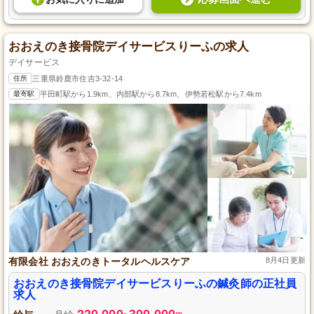
おおえのき接骨院デイサービスりーふの求人
デイサービス
住所
三重県鈴鹿市住吉3-32-14
最寄駅
平田町駅から1.9km、内部駅から8.7km、伊勢若松駅から7.4km
有限会社 おおえのきトータルヘルスケア
8月4日更新
おおえのき接骨院デイサービスりーふの鍼灸師の正社員
求人
220,000
300,000