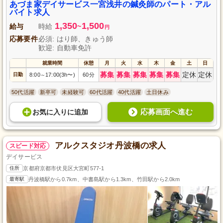
あづま家デイサービス一宮浅井の鍼灸師のパート・アル
バイト求人
1,350
1,500
給与
時給
~
円
応募要件
必須: はり師、きゅう師
歓迎: 自動車免許
就業時間
休憩
月
火
水
木
金
土
日
募集
募集
募集
募集
募集
定休
定休
日勤
8:00
17:00(3h〜)
60分
～
50代活躍
新卒可
未経験可
60代活躍
40代活躍
土日休み
応募画面へ進む
お気に入り
に
追加
アルクスタジオ丹波橋の求人
スピード対応
デイサービス
住所
京都府京都市伏見区大宮町577-1
最寄駅
丹波橋駅から0.7km、中書島駅から1.3km、竹田駅から2.0km