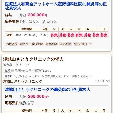
医療法人有真会アットホーム菰野歯科医院の鍼灸師の正
社員求人
200,000
給与
月給
~
円
応募要件
必須: はり師、きゅう師
就業時間
休憩
月
火
水
木
金
土
日
募集
募集
募集
募集
募集
募集
募集
遅番
10:00
20:00(8h)
120分
～
50代活躍
新卒可
40代活躍
学歴不問
年齢不問
寮・社宅あり
津城山さとうクリニックの求人
診療所・クリニック
住所
三重県津市久居小野辺町1130-7
最寄駅
南が丘駅から1.5km、伊勢中川駅から5.4km、津駅から6.2km
津城山さとうクリニック
8月6日更新
津城山さとうクリニックの鍼灸師の正社員求人
266,000
給与
月給
~
円
応募要件
無資格可
就業時間
休憩
月
火
水
木
金
土
日