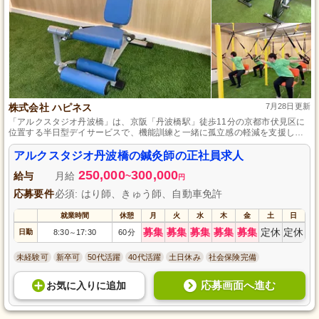
株式会社 ハピネス
7月28日更新
「アルクスタジオ丹波橋」は、京阪「丹波橋駅」徒歩11分の京都市伏見区に
位置する半日型デイサービスで、機能訓練と一緒に孤立感の軽減を支援し、
午前と午後3時間ずつ笑顔で過ごせる場所です。
アルクスタジオ丹波橋の鍼灸師の正社員求人
250,000
300,000
給与
月給
~
円
応募要件
必須: はり師、きゅう師、自動車免許
就業時間
休憩
月
火
水
木
金
土
日
募集
募集
募集
募集
募集
定休
定休
日勤
8:30
17:30
60分
～
未経験可
新卒可
50代活躍
40代活躍
土日休み
社会保険完備
応募画面へ進む
お気に入り
に
追加