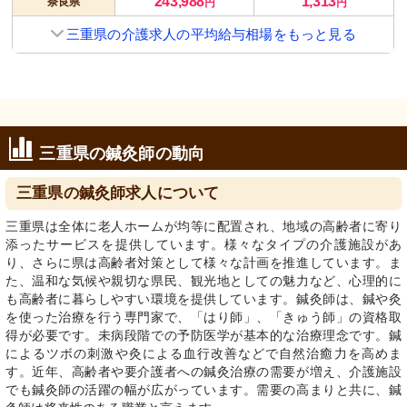
243,988
1,313
奈良県
円
円
三重県の介護求人の平均給与相場をもっと見る
三重県の鍼灸師の動向
三重県の鍼灸師求人について
三重県は全体に老人ホームが均等に配置され、地域の高齢者に寄り
添ったサービスを提供しています。様々なタイプの介護施設があ
り、さらに県は高齢者対策として様々な計画を推進しています。ま
た、温和な気候や親切な県民、観光地としての魅力など、心理的に
も高齢者に暮らしやすい環境を提供しています。鍼灸師は、鍼や灸
を使った治療を行う専門家で、「はり師」、「きゅう師」の資格取
得が必要です。未病段階での予防医学が基本的な治療理念です。鍼
によるツボの刺激や灸による血行改善などで自然治癒力を高めま
す。近年、高齢者や要介護者への鍼灸治療の需要が増え、介護施設
でも鍼灸師の活躍の幅が広がっています。需要の高まりと共に、鍼