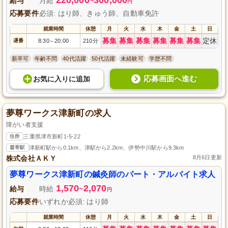
給与
月給
~
円
応募要件
必須: はり師、きゅう師、自動車免許
就業時間
休憩
月
火
水
木
金
土
日
募集
募集
募集
募集
募集
募集
定休
遅番
8:30
20:00
210分
～
新卒可
年齢不問
40代活躍
50代活躍
未経験可
学歴不問
応募画面へ進む
お気に入り
に
追加
夢尊ワークス津新町の求人
障がい者支援
住所
三重県津市新町1-5-22
最寄駅
津新町駅から0.1km、津駅から2.2km、伊勢中川駅から9.3km
株式会社ＡＫＹ
8月6日更新
夢尊ワークス津新町の鍼灸師のパート・アルバイト求人
1,570
2,070
給与
時給
~
円
応募要件
いずれか必須: はり師
就業時間
休憩
月
火
水
木
金
土
日