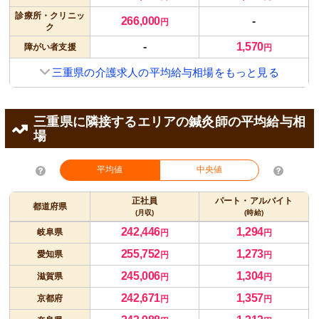
診療所・クリニッ
266,000
-
円
ク
-
1,570
障がい者支援
円
三重県の介護求人の平均給与相場をもっと見る
三重県に隣接するエリアの鍼灸師の平均給与相
場
平均値
中央値
正社員
パート・アルバイト
都道府県
(月収)
(時給)
242,446
1,294
岐阜県
円
円
255,752
1,273
愛知県
円
円
245,006
1,304
滋賀県
円
円
242,671
1,357
京都府
円
円