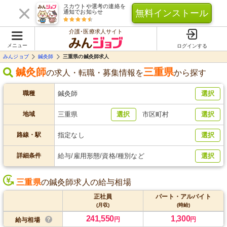
スカウトや選考の連絡を
無料インストール
通知でお知らせ
介護･医療求人サイト
メニュー
ログインする
みんジョブ
鍼灸師
三重県の鍼灸師求人
鍼灸師
三重県
の求人・転職・募集情報を
から探す
職種
鍼灸師
選択
地域
三重県
選択
市区町村
選択
路線・駅
指定なし
選択
詳細条件
給与/雇用形態/資格/種別など
選択
三重県
の鍼灸師求人の給与相場
正社員
パート・アルバイト
(月収)
(時給)
241,550
1,300
円
円
給与相場