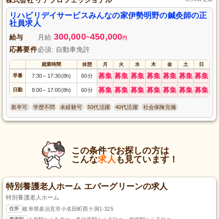
リハビリデイサービスみんなの家伊勢明野の鍼灸師の正
社員求人
300,000
450,000
給与
月給
~
円
応募要件
必須: 自動車免許
就業時間
休憩
月
火
水
木
金
土
日
募集
募集
募集
募集
募集
募集
募集
早番
7:30
17:30(8h)
60分
～
募集
募集
募集
募集
募集
募集
募集
日勤
8:00
17:00(8h)
60分
～
新卒可
学歴不問
未経験可
50代活躍
40代活躍
社会保険完備
この条件でお探しの方は
こんな
求人
も見ています！
特別養護老人ホーム エバーグリーンの求人
特別養護老人ホーム
住所
岐阜県多治見市小名田町西ケ洞1-325