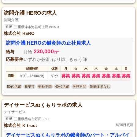
訪問介護 HEROの求人
訪問介護
住所
三重県津市河芸町上野1955-3
株式会社 HERO
訪問介護 HEROの鍼灸師の正社員求人
230,000
給与
月給
~
円
応募要件
いずれか必須: はり師、きゅう師
就業時間
休憩
月
火
水
木
金
土
日
募集
募集
募集
募集
募集
募集
募集
日勤
9:00
18:00(8h)
60分
～
50代活躍
新卒可
年齢不問
40代活躍
学歴不問
残業ほぼなし
デイサービスぬくもりラボの求人
デイサービス
住所
三重県桑名市野田5-8-1
株式会社 K-trust
8月6日更新
デイサービスぬくもりラボの鍼灸師のパート・アルバイ