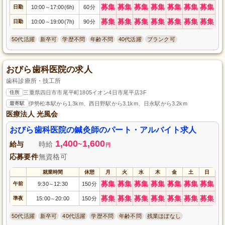
募集
募集
募集
募集
募集
募集
募集
日勤
10:00
17:00(6h)
60分
～
募集
募集
募集
募集
募集
募集
募集
日勤
10:00
19:00(7h)
90分
～
50代活躍
新卒可
学歴不問
年齢不問
40代活躍
ブランク可
おびら歯科医院の求人
歯科診療所・技工所
住所
三重県四日市市尾平町1805イオン4日市尾平店3F
最寄駅
伊勢松本駅から1.3km、西日野駅から3.1km、日永駅から3.2km
医療法人 光風会
おびら歯科医院の鍼灸師のパート・アルバイト求人
1,400
1,600
給与
時給
~
円
応募要件
無資格可
就業時間
休憩
月
火
水
木
金
土
日
募集
募集
募集
募集
募集
募集
募集
午前
9:30
12:30
150分
～
募集
募集
募集
募集
募集
募集
募集
準夜
15:00
20:00
150分
～
50代活躍
新卒可
40代活躍
学歴不問
年齢不問
残業ほぼなし