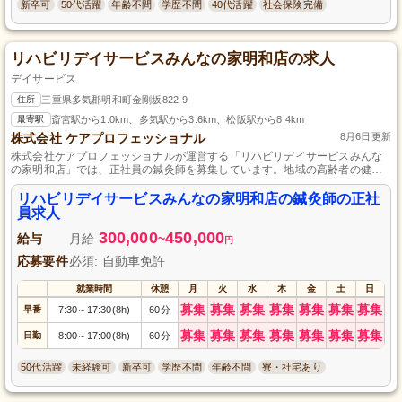
新卒可
50代活躍
年齢不問
学歴不問
40代活躍
社会保険完備
リハビリデイサービスみんなの家明和店の求人
デイサービス
住所
三重県多気郡明和町金剛坂822-9
最寄駅
斎宮駅から1.0km、多気駅から3.6km、松阪駅から8.4km
株式会社 ケアプロフェッショナル
8月6日更新
株式会社ケアプロフェッショナルが運営する「リハビリデイサービスみんな
の家明和店」では、正社員の鍼灸師を募集しています。地域の高齢者の健康
を支援するやりがいのある仕事です。経験や資格については未経験の方でも
応募可能。充実したサポート体制であなたの成長をバックアップします。共
リハビリデイサービスみんなの家明和店の鍼灸師の正社
に地域の皆さんの暮らしをより良くしていきましょう。
員求人
300,000
450,000
給与
月給
~
円
応募要件
必須: 自動車免許
就業時間
休憩
月
火
水
木
金
土
日
募集
募集
募集
募集
募集
募集
募集
早番
7:30
17:30(8h)
60分
～
募集
募集
募集
募集
募集
募集
募集
日勤
8:00
17:00(8h)
60分
～
50代活躍
未経験可
新卒可
学歴不問
年齢不問
寮・社宅あり