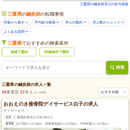
三重県の鍼灸師求人の給与相場
三重県
の
鍼灸師
の転職事情
特集から探す
平均給与相場
求人の動向
求人数のトレンド
よくある質問
三重県
でおすすめの検索条件
地域で選択
詳細条件で選択
検索
三重県
の
鍼灸師
の求人一覧
16
事業所
17
求人
おすすめ順
(1~30件)
おおえのき接骨院デイサービス白子の求人
デイサービス
住所
三重県鈴鹿市白子町2932-1
最寄駅
白子駅から0.5km、伊勢若松駅から4.5km、平田町駅から5.8km