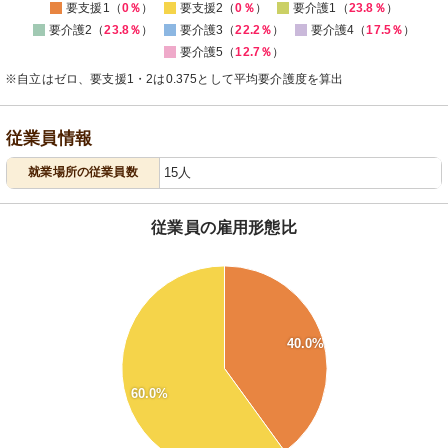
要支援1（
0％
）
要支援2（
0％
）
要介護1（
23.8％
）
要介護2（
23.8％
）
要介護3（
22.2％
）
要介護4（
17.5％
）
要介護5（
12.7％
）
※自立はゼロ、要支援1・2は0.375として平均要介護度を算出
従業員情報
就業場所の従業員数
15人
従業員の雇用形態比
62
60
58
56
54
40.0%
52
50
60.0%
48
46
44