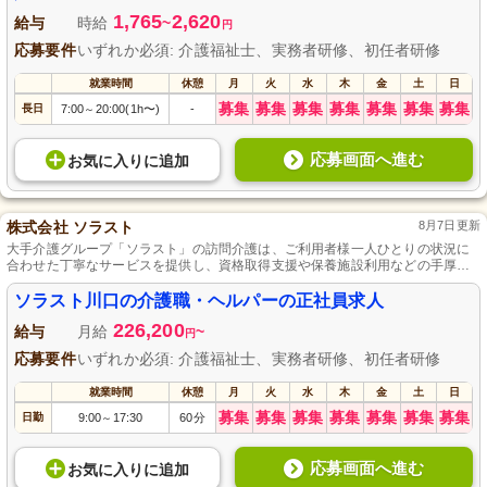
1,765
2,620
給与
時給
~
円
応募要件
いずれか必須: 介護福祉士、実務者研修、初任者研修
就業時間
休憩
月
火
水
木
金
土
日
募集
募集
募集
募集
募集
募集
募集
長日
7:00
20:00(1h〜)
-
～
応募画面へ進む
お気に入り
に
追加
株式会社 ソラスト
8月7日更新
大手介護グループ「ソラスト」の訪問介護は、ご利用者様一人ひとりの状況に
合わせた丁寧なサービスを提供し、資格取得支援や保養施設利用などの手厚い
待遇を備えています。社会保険や団体割引の各種保険完備で安心、人のために
尽力し、専門知識の習得を求める方を大歓迎いたします。
ソラスト川口の介護職・ヘルパーの正社員求人
226,200
給与
月給
~
円
応募要件
いずれか必須: 介護福祉士、実務者研修、初任者研修
就業時間
休憩
月
火
水
木
金
土
日
募集
募集
募集
募集
募集
募集
募集
日勤
9:00
17:30
60分
～
応募画面へ進む
お気に入り
に
追加