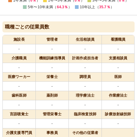
1年未満（
0％
）
1年〜3年未満（
0％
）
3年〜5年未満（
0％
）
5年〜10年未満（
64.3％
）
10年以上（
35.7％
）
職種ごとの従業員数
施設長
管理者
生活相談員
看護職員
-
-
-
-
介護職員
機能訓練指導員
計画作成担当者
支援相談員
-
-
-
-
医療
ワーカー
栄養士
調理員
医師
-
-
-
-
歯科医師
薬剤師
理学療法士
作業療法士
-
-
-
-
言語聴覚士
管理栄養士
臨床検査技師
診療放射線技師
-
-
-
-
介護支援専門員
事務員
その他の従業者