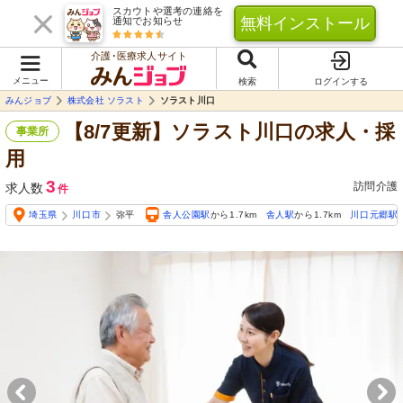
スカウトや選考の連絡を
無料インストール
通知でお知らせ
介護･医療求人サイト
メニュー
検索
ログインする
みんジョブ
株式会社 ソラスト
ソラスト川口
【8/7更新】ソラスト川口の求人・採
事業所
用
3
訪問介護
求人数
件
埼玉県
川口市
弥平
舎人公園駅
から1.7km
舎人駅
から1.7km
川口元郷駅