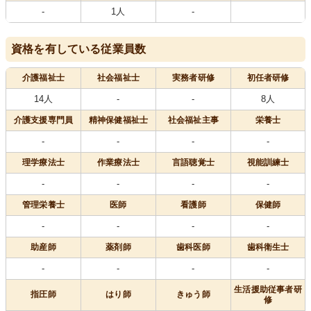
-
1人
-
資格を有している従業員数
介護福祉士
社会福祉士
実務者研修
初任者研修
14人
-
-
8人
介護支援専門員
精神保健福祉士
社会福祉主事
栄養士
-
-
-
-
理学療法士
作業療法士
言語聴覚士
視能訓練士
-
-
-
-
管理栄養士
医師
看護師
保健師
-
-
-
-
助産師
薬剤師
歯科医師
歯科衛生士
-
-
-
-
生活援助従事者研
指圧師
はり師
きゅう師
修