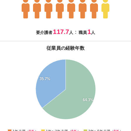
117.7
1
：
要介護者
人
職員
人
従業員の経験年数
70
60
50
35.7%
40
30
64.3%
20
10
0
0