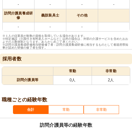
-
-
-
-
訪問介護員養成研
義肢装具士
その他
修
-
-
-
※１人の従業員が複数の資格を取得している場合があります。
※特定施設（介護付き有料老人ホームなど）以外の場合は、外部の介護サービスを含めたおお
よその人数体制となります。あらかじめご了承ください。
※訪問介護員養成研修相当研修修了者：訪問介護員養成研修に相当するものとして都道府県知
事が認めた研修の修了者を指す。
採用者数
常勤
非常勤
訪問介護員等
0人
2人
職種ごとの経験年数
合計
常勤
非常勤
訪問介護員等の経験年数