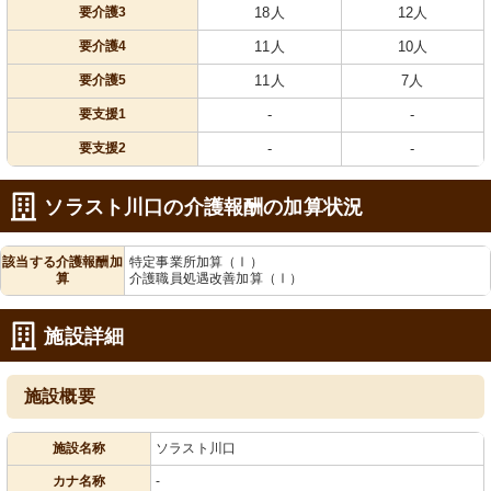
要介護3
18人
12人
要介護4
11人
10人
要介護5
11人
7人
要支援1
-
-
要支援2
-
-
ソラスト川口の介護報酬の加算状況
該当する介護報酬加
特定事業所加算（Ⅰ）
算
介護職員処遇改善加算（Ⅰ）
施設詳細
施設概要
施設名称
ソラスト川口
カナ名称
-