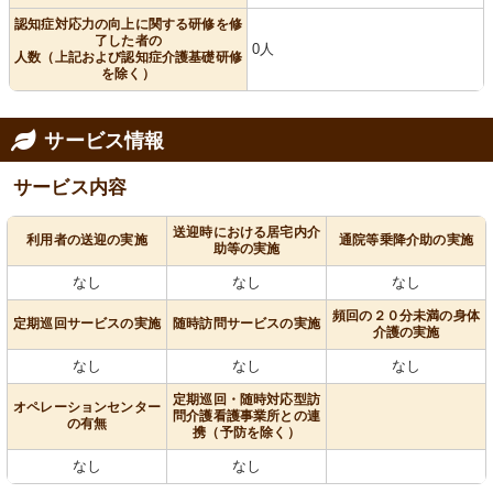
認知症対応力の向上に関する研修を修
了した者の
0人
人数（上記および認知症介護基礎研修
を除く）
サービス情報
サービス内容
送迎時における居宅内介
利用者の送迎の実施
通院等乗降介助の実施
助等の実施
なし
なし
なし
頻回の２０分未満の身体
定期巡回サービスの実施
随時訪問サービスの実施
介護の実施
なし
なし
なし
定期巡回・随時対応型訪
オペレーションセンター
問介護看護事業所との連
の有無
携（予防を除く）
なし
なし