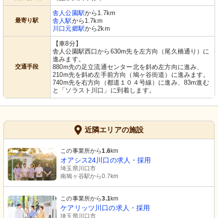
舎人公園駅
から1.7km
最寄り駅
舎人駅
から1.7km
川口元郷駅
から2km
【車8分】
舎人公園駅西口から630m先を左方向（尾久橋通り）に
進みます。
交通手段
880m先の足立流通センター北を斜め左方向に進み、
210m先を斜め左手前方向（鳩ヶ谷街道）に進みます。
740m先を右方向（都道１０４号線）に進み、83m進む
と「ソラスト川口」に到着します。
近隣エリアの施設
この事業所から
1.6
km
オアシス24川口の求人・採用
埼玉県川口市
南鳩ヶ谷駅から0.7km
この事業所から
3.1
km
ケアリッツ川口の求人・採用
埼玉県川口市