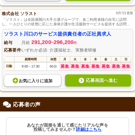
株式会社 ソラスト
8月7日更新
「ソラスト」は全国展開の大手介護グループで、各ご利用者様の自宅に訪問
し、一人ひとりの状態に応じた身体介護や生活援助サービスを提供する訪問介
護業です。資格取得のバックアップや保養施設利用など、働くスタッフの手厚
い待遇や保険制度も整っており、専門知識や技術を習得しながら人のためにな
ソラスト川口のサービス提供責任者の正社員求人
るお仕事に取り組めます。
291,200
296,200
給与
月給
~
円
応募要件
いずれか必須: 介護福祉士、実務者研修
就業時間
休憩
月
火
水
木
金
土
日
募集
募集
募集
募集
募集
募集
募集
日勤
9:00
17:30
60分
～
応募画面へ進む
お気に入り
に
追加
応募者の声
あなたが面接を通して感じたリアルな声を
投稿してみませんか？
詳細はこちら