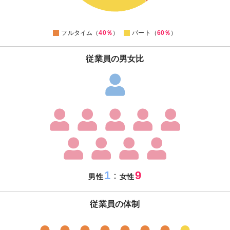
42
40
38
0
フルタイム（
40％
）
パート（
60％
）
従業員の男女比
1
9
：
男性
女性
従業員の体制