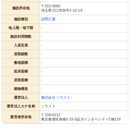
〒332-0002
施設所在地
埼玉県川口市弥平2-22-10
施設種別
訪問介護
地上階・地下階
-
施設利用階数
-
入居定員
-
居室総数
-
敷地面積
-
延床面積
-
居室面積
-
建物構造
-
運営法人
株式会社 ソラスト
運営法人カナ名称
ソラスト
〒108-6212
運営者所在地
東京都港区港南2-15-3品川インターシティC棟12F