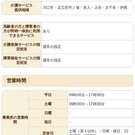
介護サービス
川口市・足立区竹ノ塚・舎人・入谷・古千谷・伊興
提供地域
高齢者の方と障害者の
方が同時一体的に利用
あり
できるサービス
介護保険サービスの指
通常の指定
定状況
障害福祉サービスの指
通常の指定
定状況
営業時間
平日
09時00分～17時30分
土曜
09時00分～17時30分
日曜
-
事業所の営業時
間
祝日
-
土曜（第１以外）・日曜・祝日、12
定休日