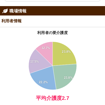
職場情報
利用者情報
利用者の要介護度
26
24
12.7%
22
23.8%
20
18
16
17.5%
14
12
10
8
23.8%
6
4
22.2%
2
0
-2
0
平均介護度2.7