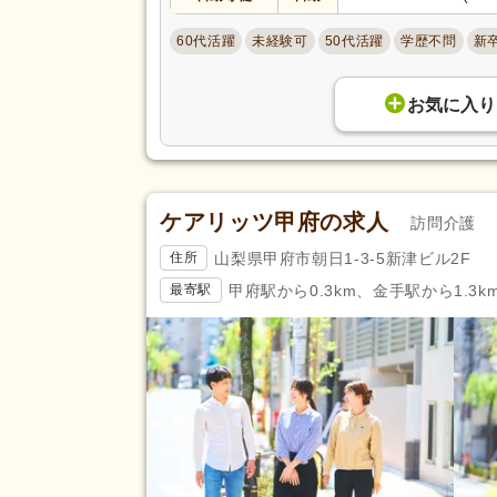
調理師
(22)
60代活躍
未経験可
50代活躍
学歴不問
新
自動車免許（二種）
(2)
認知症介護実践リーダー研修
(1
お気に入り
助産師
(3)
臨床工学技士
(3)
登録販売者
(28)
歯科技工士
(2)
ケアリッツ甲府の求人
訪問介護
保育士
(4)
山梨県甲府市朝日1-3-5新津ビル2F
住所
完全週休2日
(671)
甲府駅から0.3km、金手駅から1.3k
最寄駅
土日休み
(253)
日曜休み
(439)
休日・休暇
年間休日120日以上
(223)
育休あり
(2,768)
夏季休暇
(330)
賞与あり
(2,138)