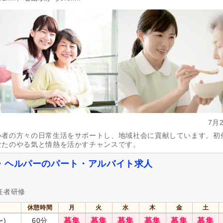
スピード対応
(315)
急募
(143)
シフト制
(935)
日勤のみ可
(2,034)
午前のみ可
(162)
午後のみ可
(162)
週1日から可
(95)
週2日から可
(130)
週4日から可
(56)
シフト相談可
(2,395)
542)
実務者研修（旧ヘルパー1級・基礎研
介護福祉士
(668)
修）
(394)
7月
社会福祉士
(90)
精神保健福祉士
(27)
い者の方々の日常生活をサポートし、地域社会に貢献しています。初
介護事務
(1)
主任介護支援専門員
(25)
なたのやる気と情熱を活かすチャンスです。
ー）
保健師
(9)
看護師
(502)
・ヘルパーのパート・アルバイト求人
医療事務
(19)
理学療法士
(89)
言語聴覚士
(26)
視能訓練士
(2)
任者研修
柔道整復師
(8)
はり師
(5)
休憩時間
月
火
水
木
金
土
管理栄養士
(47)
栄養士
(54)
〜)
60分
募集
募集
募集
募集
募集
募集