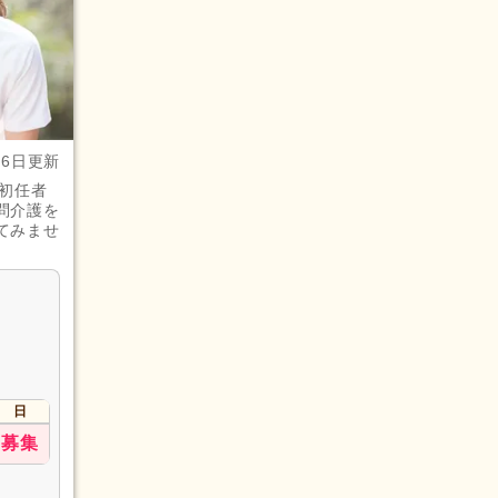
月6日更新
初任者
問介護を
てみませ
日
募集