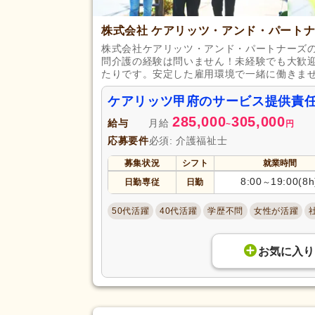
セミナー参加費補助
(103)
株式会社 ケアリッツ・アンド・パート
復職支援あり
(333)
株式会社ケアリッツ・アンド・パートナーズ
住宅手当
(376)
問介護の経験は問いません！未経験でも大歓
給与・手当
たりです。安定した雇用環境で一緒に働きま
人事評価制度あり
(2,430)
福利厚生
夜勤手当
(380)
ケアリッツ甲府のサービス提供責
資格手当
(902)
285,000
305,000
給与
月給
~
円
再雇用制度あり
(1,105)
応募要件
必須: 介護福祉士
副業可
(250)
募集状況
シフト
就業時間
8:00
19:00(8h
日勤専従
日勤
～
駅近
(548)
アクセス
バイク通勤可
(196)
50代活躍
40代活躍
学歴不問
女性が活躍
お気に入り