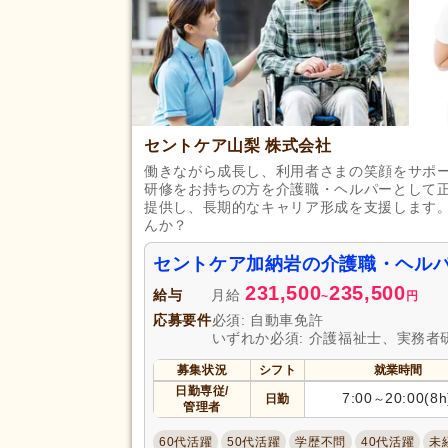
セントケア山梨 株式会社
働きながら成長し、利用者さまの笑顔をサポー
研修をお持ちの方を介護職・ヘルパーとして
提供し、長期的なキャリア形成を支援します
んか？
セントケア加納岩の介護職・ヘルパ
231,500
235,500
給与
月給
~
円
応募要件
必須: 自動車免許
いずれか必須: 介護福祉士、実務者
募集状況
シフト
就業時間
日勤専従/
7:00
20:00(8h
日勤
～
管理者
60代活躍
50代活躍
学歴不問
40代活躍
未