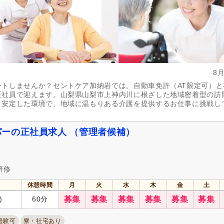
8
トしませんか？セントケア加納岩では、自動車免許（AT限定可）と
正社員で迎えます。山梨県山梨市上神内川に根ざした地域密着型の訪
。安定した環境で、地域に温もりある介護を提供するお仕事に挑戦し
ーの正社員求人 （管理者候補）
研修
休憩時間
月
火
水
木
金
土
)
60分
募集
募集
募集
募集
募集
募集
経験可
寮・社宅あり