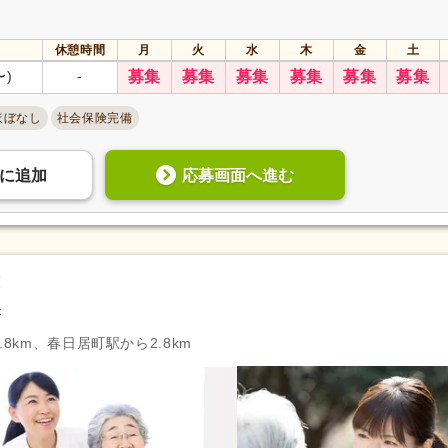
休憩時間
月
火
水
木
金
土
〜)
-
募集
募集
募集
募集
募集
募集
ほぼなし
社会保険完備
応募画面へ進む
に
追加
護
F
8km、春日居町駅から2.8km