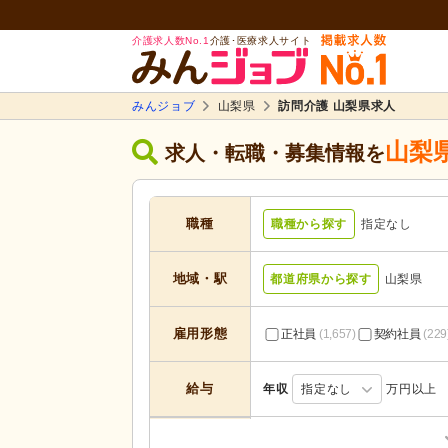
介護求人数No.1
介護･医療求人サイト
みんジョブ
山梨県
訪問介護 山梨県求人
山梨
求人・転職・募集情報を
職種
職種から探す
指定なし
地域・駅
都道府県から探す
山梨県
雇用形態
正社員
(1,657)
契約社員
(229
給与
年収
指定なし
万円以上
居宅介護支援
(117)