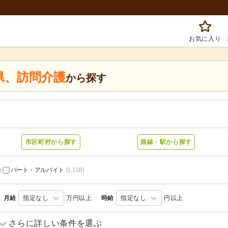
お気に入り
県
、
訪問介護
から探す
市区町村から探す
路線・駅から探す
)
パート・アルバイト
(1,158)
月給
指定なし
万円以上
時給
指定なし
円以上
訪問介護
(158)
訪問入浴
(9)
さらに詳しい条件を選ぶ