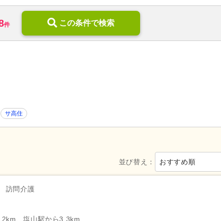
訪問リハビリ
(23)
定期巡回・随時対応型
(2)
8
デイケア
(105)
この条件で検索
小規模多機能型居宅介護
(44)
件
住宅型有料老人ホーム
(123)
介護付き有料老人ホーム
(76)
3)
ケアハウス
(23)
特別養護老人ホーム
(333)
介護医療院・療養病床
(2)
グループホーム
(109)
地域包括支援センター
(15)
看護小規模多機能型居宅介護
病院
(293)
診療所・クリニック
(201)
歯科診療所・技工所
(158)
薬局・ドラッグストア
(177)
サ高住
新規オープン
(21)
無資格可
(632)
学歴不問
(2,549)
年齢不問
(1,795)
新卒可
(2,164)
子育てママパパ活躍
(2,430)
並び替え：
おすすめ順
50代活躍
(2,408)
60代活躍
(819)
服装自由
(32)
髪型・髪色自由
(70)
訪問介護
Web面接可
(108)
ハローワーク求人を除く
(837
掲載14日以内
(144)
掲載30日以内
(473)
2km、塩山駅から3.3km