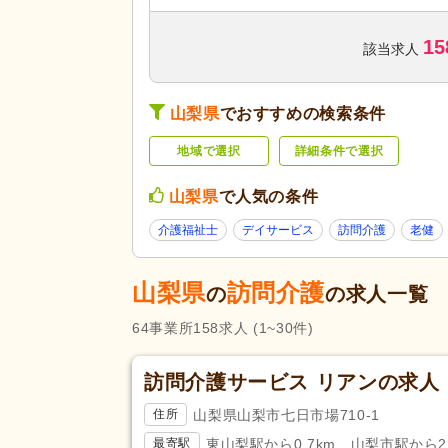
訪問看護
(72)
15
デイサービス
(587)
該当求人
ショートステイ
(141)
サービスの種
サービス付き高齢者向け住宅
(5
類
山梨県
でおすすめの検索条件
介護老人保健施設
(135)
地域で選択
詳細条件で選択
福祉用具販売・貸与
(6)
養護老人ホーム
(8)
山梨県
で人気の条件
障がい者支援
(56)
介護福祉士
デイサービス
訪問介護
老健
未経験可
(2,040)
山梨県
訪問介護
ブランク可
(2,437)
の
の求人一覧
学生可
(32)
64
事業所
158
求人
(1~30件)
40代活躍
(2,430)
応募条件・こ
だわり
介護ロボット導入済み
(5)
訪問介護サービス リアンの求人
ネイル可
(79)
山梨県山梨市七日市場710-1
住所
掲載7日以内
(87)
東山梨駅から0.7km、山梨市駅から2.
最寄駅