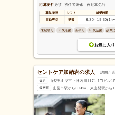
応募要件
必須: 初任者研修、自動車免許
募集状況
シフト
就業時間
6:30
19:30(1h
日勤専従
早番
～
未経験可
50代活躍
新卒可
40代活躍
残業
お気に入り
セントケア加納岩の求人
訪問介
山梨県山梨市上神内川1171-1TIビル1
住所
山梨市駅から0.4km、東山梨駅から1.
最寄駅