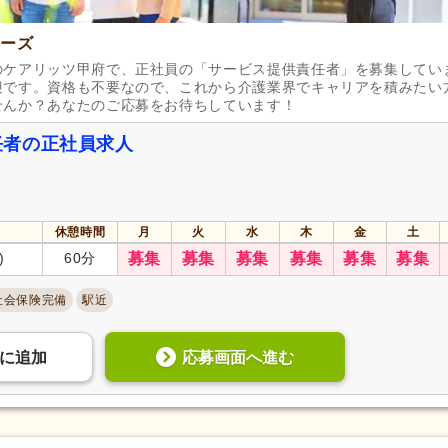
企業年金
(269)
昇給あり
(2,742)
ナーズ
退職金あり
(1,380)
日・祝給与アップ
(147)
のケアリッツ甲府で、正社員の「サービス提供責任者」を募集してい
資格取得支援あり
(586)
通勤手当
(2,518)
迎です。資格も不要なので、これから介護業界でキャリアを積みたい
せんか？あなたのご応募をお待ちしています！
処遇改善手当
(786)
制服あり
(1,732)
寮・社宅あり
(254)
託児施設あり
(240)
任者の正社員求人
扶養控除内考慮あり
(188)
扶養手当
(363)
正社員登用あり
(738)
日払い・週払い可
(3)
歩合制あり
(35)
転勤なし
(1,860)
休憩時間
月
火
水
木
金
土
)
60分
募集
募集
募集
募集
募集
募集
自動車通勤可
(2,645)
自転車通勤可
(2,430)
社会保険完備
駅近
応募画面へ進む
に
追加