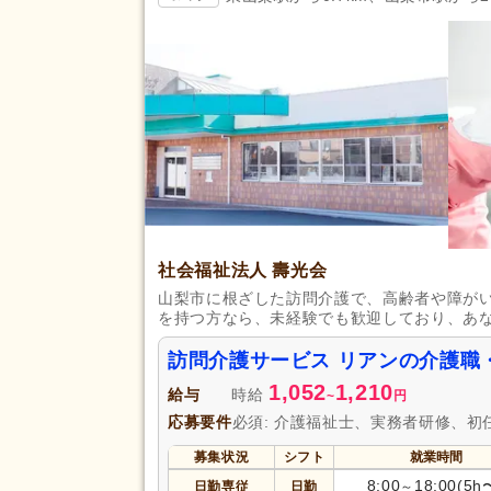
女性が活躍
(2,426)
残業ほぼなし
(2,742)
夜勤のみ可
(105)
勤務形態
時短勤務相談可
(244)
週3日から可
(228)
即日勤務可
(188)
初任者研修（旧ヘルパー2級）
(
社会福祉法人 壽光会
認知症ケア専門士
(3)
山梨市に根ざした訪問介護で、高齢者や障が
社会福祉主事任用
(40)
を持つ方なら、未経験でも歓迎しており、あ
介護支援専門員（ケアマネジャ
(180)
訪問介護サービス リアンの介護職
准看護師
(403)
1,052
1,210
給与
時給
~
円
作業療法士
(68)
応募要件
必須: 介護福祉士、実務者研修、初
あん摩マッサージ指圧師
(7)
募集状況
シフト
就業時間
きゅう師
(5)
応募資格
8:00
18:00(5h
日勤専従
日勤
～