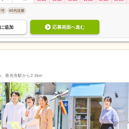
福祉用具専門相談員
(5)
自動車免許
(1,037)
卒可
40代活躍
認知症介護基礎研修
(8)
認知症介護実践者研修
(1)
)
医師
(1)
薬剤師
(105)
応募画面へ進む
に
追加
診療放射線技師
(4)
臨床検査技師
(10)
公認心理師
(3)
臨床心理士
(2)
歯科医師
(27)
歯科衛生士
(68)
サービス管理責任者研修
(2)
児童指導員任用
(5)
教員免許
(1)
週休2日
(731)
4週8休
(123)
m、善光寺駅から2.3km
土日祝休み
(46)
土曜休み
(117)
年間休日100日以上
(496)
年間休日110日以上
(485)
有給消化促進
(2,426)
産休あり
(2,269)
介護休業
(1,247)
看護休暇
(776)
冬季休暇
(157)
年末年始休暇
(333)
社会保険完備
(2,914)
研修制度あり
(2,401)