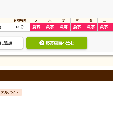
休憩時間
月
火
水
木
金
土
)
60分
急募
急募
急募
急募
急募
急募
応募画面へ進む
に
追加
・アルバイト