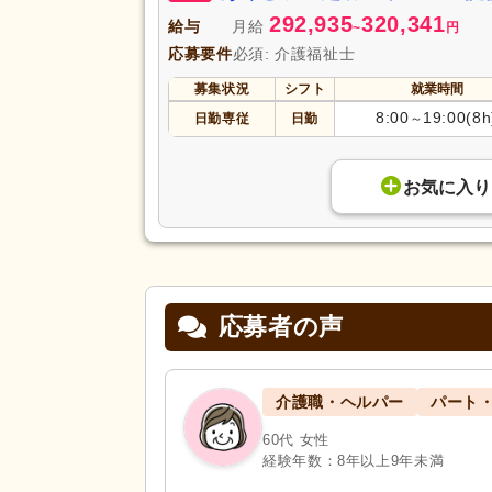
292,935
320,341
給与
月給
~
円
応募要件
必須: 介護福祉士
募集状況
シフト
就業時間
8:00
19:00(8h
日勤専従
日勤
～
お気に入り
応募者の声
介護職・ヘルパー
パート
60代 女性
経験年数：8年以上9年未満