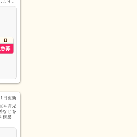
します。
日
急募
21日更新
暇や育児
整などを
を構築