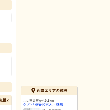
近隣エリアの施設
支援2
この事業所から
0.6
km
ケア21越谷の求人・採用
-