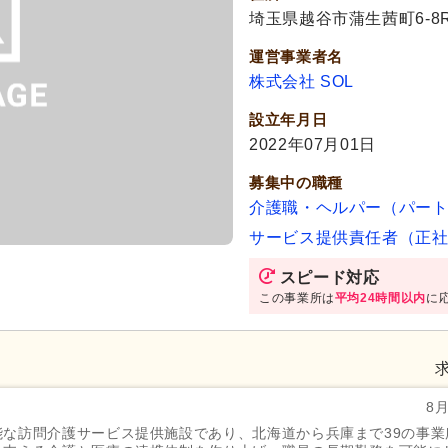
埼玉県越谷市蒲生茜町6-8
運営事業者名
株式会社 SOL
設立年月日
2022年07月01日
募集中の職種
介護職・ヘルパー（パー
サービス提供責任者（正
スピード対応
この事業所は
平均24時間以内
に
8
な訪問介護サービス提供施設であり、北海道から兵庫まで39の事業