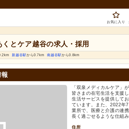
お気に入り
 あくとケア越谷の求人・採用
.2km
新越谷駅
から0.7km
南越谷駅
から0.8km
情報
「双泉メディカルケア」
皆さまの在宅生活を支援
生活サービスを提供して
ています。また、2022
業所で、医療と介護の連
長く過ごせるような仕組
住所