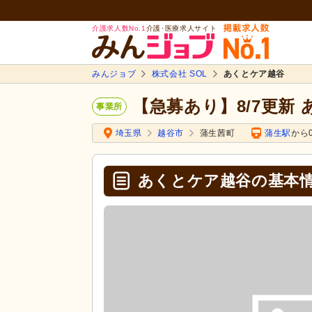
介護求人数No.1
介護･医療求人サイト
みんジョブ
株式会社 SOL
あくとケア越谷
【急募あり】8/7更新
事業所
埼玉県
越谷市
蒲生茜町
蒲生駅
から0
あくとケア越谷の基本