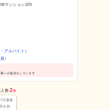
RMマンション205
ト・アルバイト）
社員）
応募への返信をしています
2
求人数
件
月7日更新
所を持