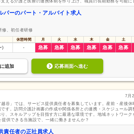
を支える介護と医療の連携体制を作り上げ、職員の長期勤務を可能に
ルパーのパート・アルバイト求人
研修、初任者研修
休憩時間
月
火
水
木
金
土
〜)
-
急募
急募
急募
急募
急募
急募
応募画面へ進む
に
追加
7月
ア越谷」では、サービス提供責任者を募集しています。産前・産後休
場です。訪問介護計画書の作成や関係各所との連携・スケジュール調
おり、スキルアップを目指す方に最適な環境です。地域ネットワーク
を提供できる当施設で、一緒に働きませんか？
供責任者の正社員求人