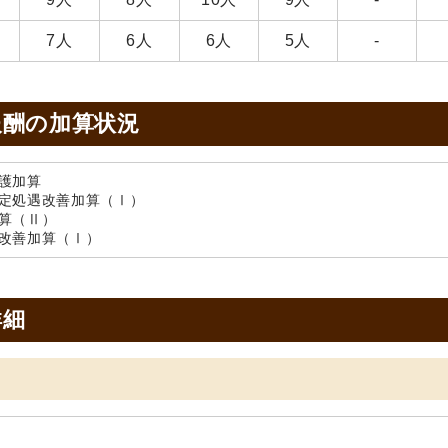
7人
6人
6人
5人
-
報酬の加算状況
護加算
定処遇改善加算（Ⅰ）
算（Ⅱ）
改善加算（Ⅰ）
詳細