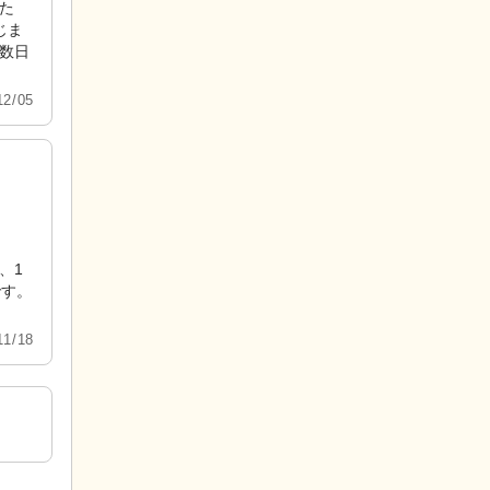
た
じま
数日
2/05
、1
です。
1/18