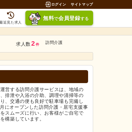
ログイン
サイトマップ
無料
会員登録
で
する
最近見た求人
2
訪問介護
求人数
件
が運営する訪問介護サービスは、地域の
し、排泄や入浴の介助、調理や清掃等の
おり、交通の便も良好で駐車場も完備し
年7月にオープンした訪問介護・居宅支援事
携をスムーズに行い、お客様がご自宅で
みを構築しています。