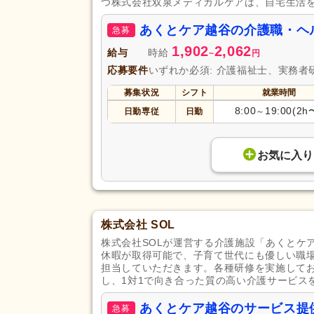
つ株式会社双泉メディカルケアは、自宅生活
あくとケア越谷の介護職・ヘ
急募
1,902
2,062
給与
時給
~
円
応募要件
いずれか必須: 介護福祉士、実務者
募集状況
シフト
就業時間
8:00
19:00(2h
日勤専従
日勤
～
お気に入り
株式会社 SOL
株式会社SOLが運営する介護施設「あくとケ
休暇が取得可能で、子育て世代にも優しい職
担当していただきます。各種研修を実施して
し、1対1で向き合った質の高い介護サービス
あくとケア越谷のサービス提
急募