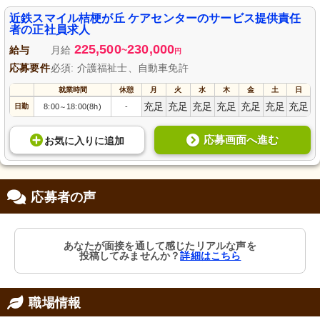
地域に寄り添うケア施設です。
近鉄スマイル桔梗が丘 ケアセンターのサービス提供責任
者の正社員求人
225,500
230,000
給与
月給
~
円
応募要件
必須: 介護福祉士、自動車免許
就業時間
休憩
月
火
水
木
金
土
日
充足
充足
充足
充足
充足
充足
充足
日勤
8:00
18:00(8h)
-
～
応募画面へ進む
お気に入り
に
追加
応募者の声
あなたが面接を通して感じたリアルな声を
投稿してみませんか？
詳細はこちら
職場情報