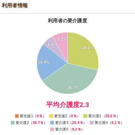
利用者情報
利用者の要介護度
40
8.2%
35
6.1%
30
28.6%
25
20.4%
20
15
10
5
36.7%
0
0
平均介護度2.3
要支援1（
0％
）
要支援2（
0％
）
要介護1（
28.6％
）
要介護2（
36.7％
）
要介護3（
20.4％
）
要介護4（
6.1％
）
要介護5（
8.2％
）