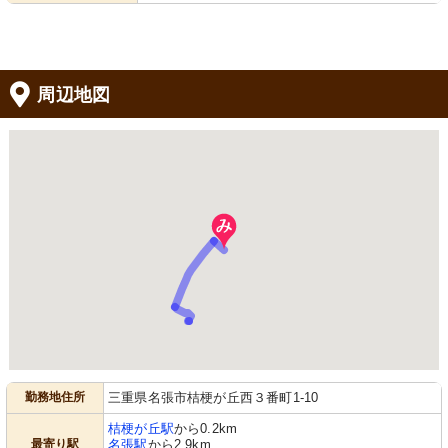
周辺地図
勤務地住所
三重県名張市桔梗が丘西３番町1-10
桔梗が丘駅
から0.2km
最寄り駅
名張駅
から2.9km