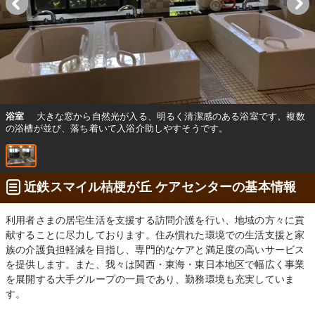
浴室
大きな窓から自然光が入る、明るく清潔感のある浴室です。複数
の浴槽が並び、落ち着いて入浴介助しやすそうです。
近鉄スマイル桔梗が丘 ケアセンターの基本情報
利用者さまの居宅生活を支援する訪問介護を行い、地域の方々に貢
献することに尽力しております。住み慣れた環境での生活支援と家
族の介護負担軽減を目指し、専門的なケアと満足度の高いサービス
を提供します。また、我々は関西・東海・東日本地区で幅広く事業
を展開する大手グループの一員であり、勤務環境も充実していま
す。