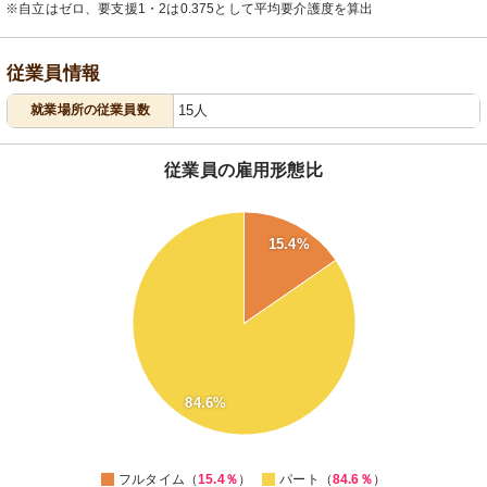
※自立はゼロ、要支援1・2は0.375として平均要介護度を算出
従業員情報
就業場所の従業員数
15人
従業員の雇用形態比
90
80
15.4%
70
60
50
40
30
84.6%
20
10
0
フルタイム（
15.4％
）
パート（
84.6％
）