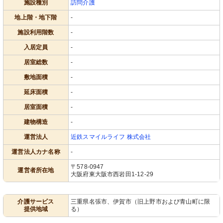
施設種別
訪問介護
地上階・地下階
-
施設利用階数
-
入居定員
-
居室総数
-
敷地面積
-
延床面積
-
居室面積
-
建物構造
-
運営法人
近鉄スマイルライフ 株式会社
運営法人カナ名称
-
〒578-0947
運営者所在地
大阪府東大阪市西岩田1-12-29
介護サービス
三重県名張市、伊賀市（旧上野市および青山町に限
提供地域
る）