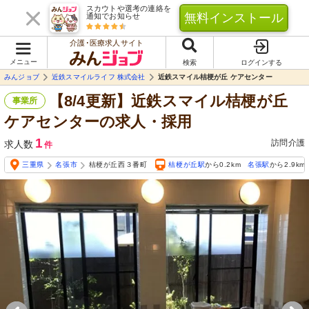
スカウトや選考の連絡を
無料インストール
通知でお知らせ
介護･医療求人サイト
メニュー
検索
ログインする
みんジョブ
近鉄スマイルライフ 株式会社
近鉄スマイル桔梗が丘 ケアセンター
【8/4更新】近鉄スマイル桔梗が丘
事業所
ケアセンターの求人・採用
1
訪問介護
求人数
件
三重県
名張市
桔梗が丘西３番町
桔梗が丘駅
から0.2km
名張駅
から2.9km