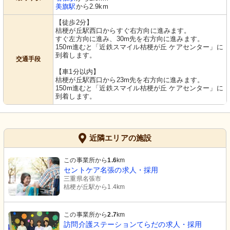
美旗駅
から2.9km
【徒歩2分】
桔梗が丘駅西口からすぐ右方向に進みます。
すぐ左方向に進み、30m先を右方向に進みます。
150m進むと「近鉄スマイル桔梗が丘 ケアセンター」に
到着します。
交通手段
【車1分以内】
桔梗が丘駅西口から23m先を右方向に進みます。
150m進むと「近鉄スマイル桔梗が丘 ケアセンター」に
到着します。
近隣エリアの施設
この事業所から
1.6
km
セントケア名張の求人・採用
三重県名張市
桔梗が丘駅から1.4km
この事業所から
2.7
km
訪問介護ステーションてらだの求人・採用