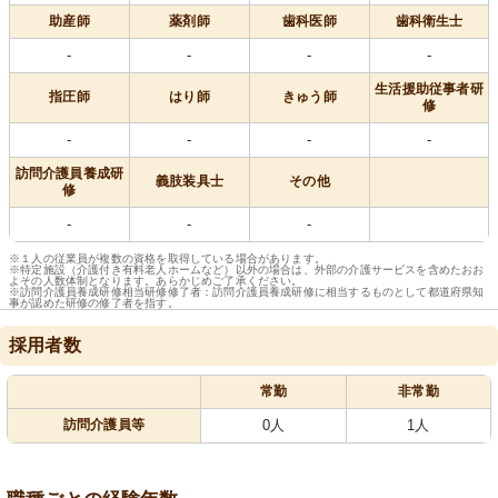
助産師
薬剤師
歯科医師
歯科衛生士
-
-
-
-
生活援助従事者研
指圧師
はり師
きゅう師
修
-
-
-
-
訪問介護員養成研
義肢装具士
その他
修
-
-
-
※１人の従業員が複数の資格を取得している場合があります。
※特定施設（介護付き有料老人ホームなど）以外の場合は、外部の介護サービスを含めたおお
よその人数体制となります。あらかじめご了承ください。
※訪問介護員養成研修相当研修修了者：訪問介護員養成研修に相当するものとして都道府県知
事が認めた研修の修了者を指す。
採用者数
常勤
非常勤
訪問介護員等
0人
1人