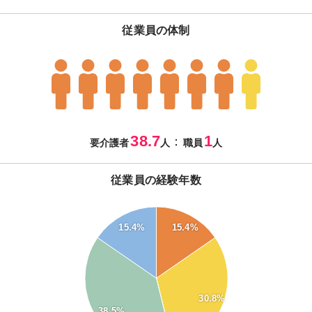
従業員の体制
38.7
1
：
要介護者
人
職員
人
従業員の経験年数
40
15.4%
15.4%
35
30
25
20
15
30.8%
38.5%