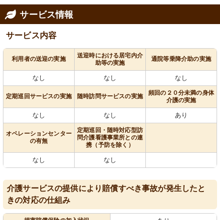
サービス情報
サービス内容
送迎時における居宅内介
利用者の送迎の実施
通院等乗降介助の実施
助等の実施
なし
なし
なし
頻回の２０分未満の身体
定期巡回サービスの実施
随時訪問サービスの実施
介護の実施
なし
なし
あり
定期巡回・随時対応型訪
オペレーションセンター
問介護看護事業所との連
の有無
携（予防を除く）
なし
なし
介護サービスの提供により賠償すべき事故が発生したと
きの対応の仕組み