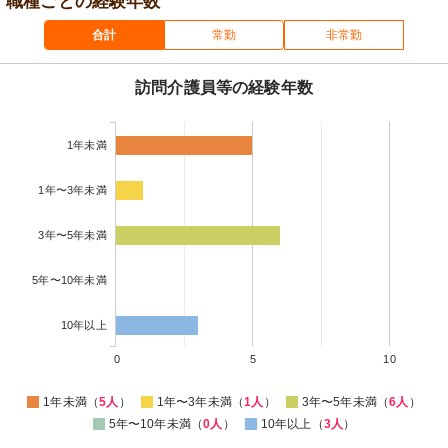
職種ごとの経験年数
合計
常勤
非常勤
訪問介護員等の経験年数
1年未満
1年〜3年未満
3年〜5年未満
5年〜10年未満
10年以上
0
5
10
1年未満（
5人
）
1年〜3年未満（
1人
）
3年〜5年未満（
6人
）
5年〜10年未満（
0人
）
10年以上（
3人
）