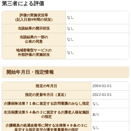
第三者による評価
評価の実施状況等
なし
（記入日前4年間の状況）
当該結果の開示状況
なし
当該結果の一部の
なし
公表の同意
地域密着型サービスの
なし
外部評価の実施状況
開始年月日・指定情報
指定の年月日
2004-01-01
指定の更新年月日（直近）
2022-01-01
介護保険法第７１条に規定する訪問看護のみなし指定
なし
生活保護法第５４条の２に規定する介護老人福祉施設
あり
の指定
介護職員の処遇改善等に関する法律第４８条の３に
なし
規定する指定居宅介護支援事業所の指定