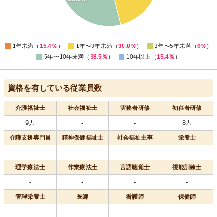
10
5
0
0
1年未満（
15.4％
）
1年〜3年未満（
30.8％
）
3年〜5年未満（
0％
）
5年〜10年未満（
38.5％
）
10年以上（
15.4％
）
資格を有している従業員数
介護福祉士
社会福祉士
実務者研修
初任者研修
9人
-
-
8人
介護支援専門員
精神保健福祉士
社会福祉主事
栄養士
-
-
-
-
理学療法士
作業療法士
言語聴覚士
視能訓練士
-
-
-
-
管理栄養士
医師
看護師
保健師
-
-
-
-