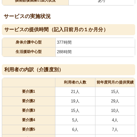
損害賠償保険の加入状況
あり
サービスの実施状況
サービスの提供時間（記入日前月の１か月分）
身体介護中心型
377時間
生活援助中心型
288時間
利用者の内訳（介護度別）
利用者の人数
前年度同月の提供実績
要介護1
21人
15人
要介護2
19人
29人
要介護3
15人
10人
要介護4
5人
4人
要介護5
6人
7人