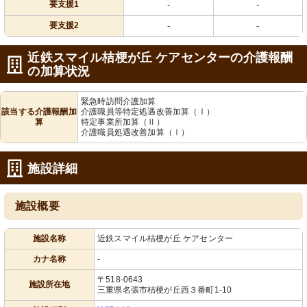
要支援1
-
-
要支援2
-
-
近鉄スマイル桔梗が丘 ケアセンターの介護報酬
の加算状況
緊急時訪問介護加算
該当する介護報酬加
介護職員等特定処遇改善加算（Ⅰ）
算
特定事業所加算（Ⅱ）
介護職員処遇改善加算（Ⅰ）
施設詳細
施設概要
施設名称
近鉄スマイル桔梗が丘 ケアセンター
カナ名称
-
〒518-0643
施設所在地
三重県名張市桔梗が丘西３番町1-10