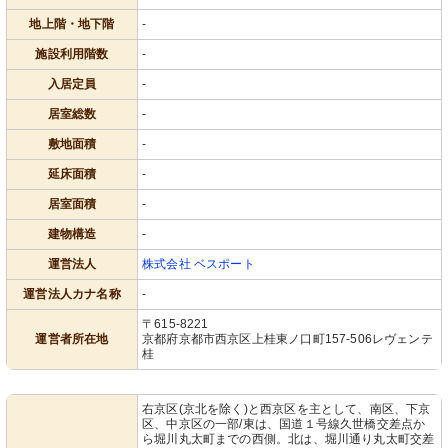
地上階・地下階
-
施設利用階数
-
入居定員
-
居室総数
-
敷地面積
-
延床面積
-
居室面積
-
建物構造
-
運営法人
株式会社 ベスポート
運営法人カナ名称
-
〒615-8221
運営者所在地
京都府京都市西京区上桂東ノ口町157-506レヴェンテ
桂
右京区(京北を除く)と西京区を主として、南区、下京
区、中京区の一部/東は、国道１号線久世橋交差点か
ら堀川丸太町までの西側。北は、堀川通り丸太町交差