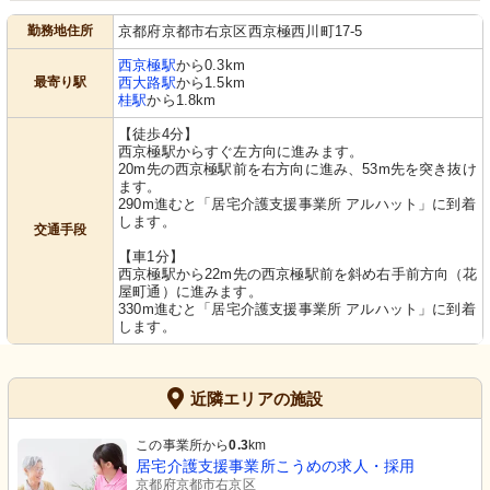
勤務地住所
京都府京都市右京区西京極西川町17-5
西京極駅
から0.3km
最寄り駅
西大路駅
から1.5km
桂駅
から1.8km
【徒歩4分】
西京極駅からすぐ左方向に進みます。
20m先の西京極駅前を右方向に進み、53m先を突き抜け
ます。
290m進むと「居宅介護支援事業所 アルハット」に到着
します。
交通手段
【車1分】
西京極駅から22m先の西京極駅前を斜め右手前方向（花
屋町通）に進みます。
330m進むと「居宅介護支援事業所 アルハット」に到着
します。
近隣エリアの施設
この事業所から
0.3
km
居宅介護支援事業所こうめの求人・採用
京都府京都市右京区