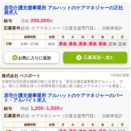
な残業ほぼ無しの働きやすい環境を提供しています。
居宅介護支援事業所 アルハットのケアマネジャーの正社
員求人
200,000
給与
月給
円
応募要件
必須: ケアマネジャー（介護支援専門員）、自動車免許
就業時間
休憩
月
火
水
木
金
土
日
募集
募集
募集
募集
募集
定休
定休
日勤
8:30
17:30
60分
～
応募画面へ進む
お気に入り
に
追加
株式会社 ベスポート
7月30日更新
京都市右京区西京極西川町に位置する「居宅介護支援事業所アルハット」で
は、新たに情熱を持って利用者様の支援に取り組むケアマネジャーを募集して
います。柔軟な勤務形態で、自分のライフスタイルに合わせたパート・アルバ
イトとしての働き方が可能です。介護支援専門員としてサービスプランを作成
居宅介護支援事業所 アルハットのケアマネジャーのパー
し、多職種と連携しながら質の高い介護支援を提供することで、自分自身の成
ト・アルバイト求人
長も実感できます。人々の笑顔を支えるやりがいのある仕事で、一緒に地域貢
1,200
1,500
献を目指しましょう。
給与
時給
~
円
応募要件
必須: ケアマネジャー（介護支援専門員）、自動車免許
就業時間
休憩
月
火
水
木
金
土
日