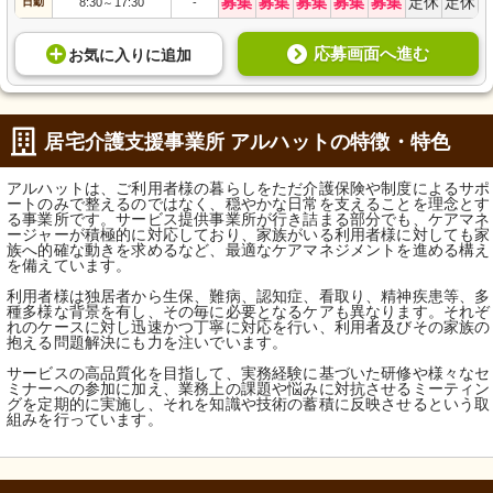
募集
募集
募集
募集
募集
定休
定休
日勤
8:30
17:30
-
～
応募画面へ進む
お気に入り
に
追加
居宅介護支援事業所 アルハットの特徴・特色
アルハットは、ご利用者様の暮らしをただ介護保険や制度によるサポ
ートのみで整えるのではなく、穏やかな日常を支えることを理念とす
る事業所です。サービス提供事業所が行き詰まる部分でも、ケアマネ
ージャーが積極的に対応しており、家族がいる利用者様に対しても家
族へ的確な動きを求めるなど、最適なケアマネジメントを進める構え
を備えています。
利用者様は独居者から生保、難病、認知症、看取り、精神疾患等、多
種多様な背景を有し、その毎に必要となるケアも異なります。それぞ
れのケースに対し迅速かつ丁寧に対応を行い、利用者及びその家族の
抱える問題解決にも力を注いでいます。
サービスの高品質化を目指して、実務経験に基づいた研修や様々なセ
ミナーへの参加に加え、業務上の課題や悩みに対抗させるミーティン
グを定期的に実施し、それを知識や技術の蓄積に反映させるという取
組みを行っています。