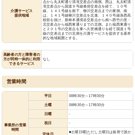
点から丸太町通り清滝交差点の南側。西は、丸太町清
滝交差点から国道９号線沓掛交差点を経て、１０号
介護サービス
線、１４１号線を南下、柳川交差点までの東側。南
提供地域
は、１４１号線柳川交差点を北進、１４０号線洛西高
校前を抜け、新林本通境谷交差点から南へ西竹の里・
北交差点から福西東通りまでの北側。また福西東通り
と２０１号の交差点を東へ久世橋通りを経て国道１号
線の交差点までの北側を介護サービスを提供する基本
的な地域範囲とする。
高齢者の方と障害者の
方が同時一体的に利用
なし
できるサービス
営業時間
平日
08時30分～17時30分
土曜
08時30分～17時30分
日曜
-
祝日
-
事業所の営業
時間
■土曜日曜(ただし土曜日は振替で誰か
定休日