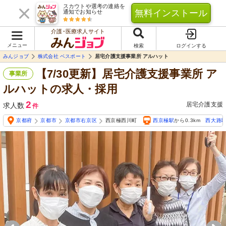
スカウトや選考の連絡を
無料インストール
通知でお知らせ
介護･医療求人サイト
メニュー
検索
ログインする
みんジョブ
株式会社 ベスポート
居宅介護支援事業所 アルハット
【7/30更新】居宅介護支援事業所 ア
事業所
ルハットの求人・採用
2
居宅介護支援
求人数
件
京都府
京都市
京都市右京区
西京極西川町
西京極駅
から0.3km
西大路