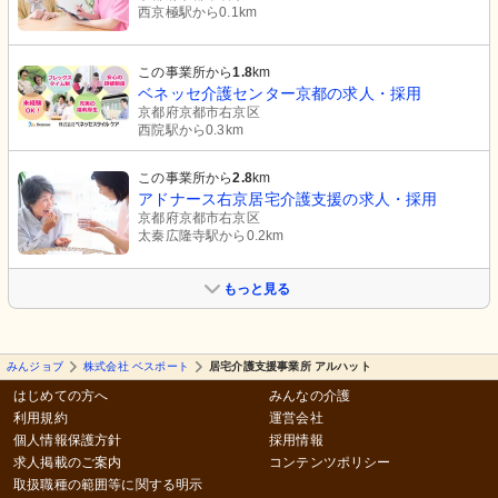
西京極駅から0.1km
この事業所から
1.8
km
ベネッセ介護センター京都の求人・採用
京都府京都市右京区
西院駅から0.3km
この事業所から
2.8
km
アドナース右京居宅介護支援の求人・採用
京都府京都市右京区
太秦広隆寺駅から0.2km
もっと見る
みんジョブ
株式会社 ベスポート
居宅介護支援事業所 アルハット
はじめての方へ
みんなの介護
利用規約
運営会社
個人情報保護方針
採用情報
求人掲載のご案内
コンテンツポリシー
取扱職種の範囲等に関する明示