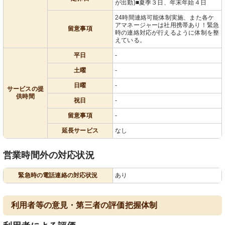
が出勤)■夏季３日、年末年始４日
24時間連絡可能体制実施、また各ケ
アマネージャーは社用携帯あり！緊急
留意事項
時の連絡対応が行えるように体制を整
えている。
平日
-
土曜
-
日曜
-
サービスの提
供時間
祝日
-
留意事項
-
延長サービス
なし
営業時間外の対応状況
緊急時の電話連絡の対応状況
あり
利用者等の意見・第三者の評価把握体制