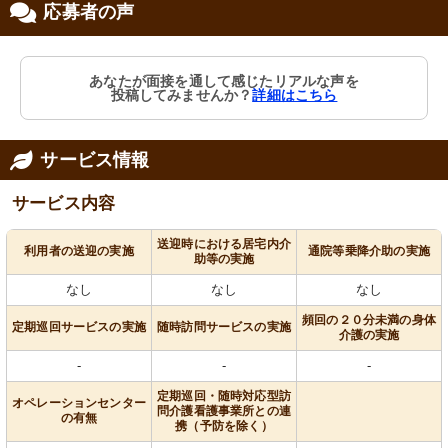
応募者の声
あなたが面接を通して感じたリアルな声を
投稿してみませんか？
詳細はこちら
サービス情報
サービス内容
送迎時における居宅内介
利用者の送迎の実施
通院等乗降介助の実施
助等の実施
なし
なし
なし
頻回の２０分未満の身体
定期巡回サービスの実施
随時訪問サービスの実施
介護の実施
-
-
-
定期巡回・随時対応型訪
オペレーションセンター
問介護看護事業所との連
の有無
携（予防を除く）