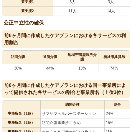
要支援1
3人
3人
要支援2
11人
14人
公正中立性の確保
前6ヶ月間に作成したケアプランにおける各サービスの利
用割合
地域密着型通所介
訪問介護
通所介護
福祉用具貸与
護
36%
44%
13%
74%
前6ヶ月間に作成したケアプランにおける同一事業所によ
って提供された各サービスの割合と事業所名（上位3位）
訪問介護
割合
事務所名（1位）
サマサマヘルパーステーション
24%
事務所名（2位）
訪問介護事業所こうめ
15%
事務所名（3位）
ホームヘルプサービスソラスト
11%