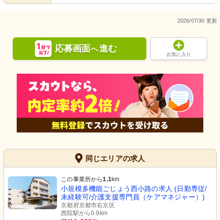
2026/07/30 更新
応募画面
進む
へ
お気に入り
同じエリアの求人
この事業所から
1.1
km
小規模多機能ごじょう西小路の求人 (日勤専従/
未経験可/介護支援専門員（ケアマネジャー）)
京都府京都市右京区
西院駅から0.9km