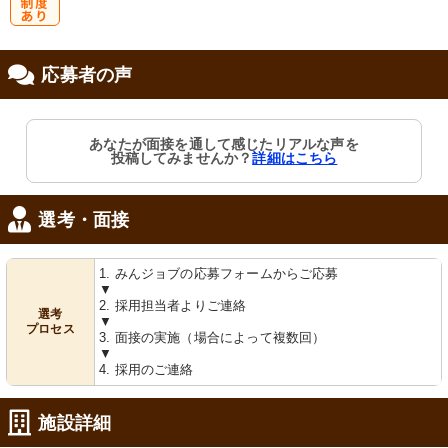
研
応募者の声
修制度あり
あなたが面接を通して感じたリアルな声を
投稿してみませんか？
詳細はこちら
選考・面接
1. みんジョブの応募フォームからご応募
▼
2. 採用担当者よりご連絡
選考
▼
プロセス
3. 面接の実施（場合によって複数回）
▼
4. 採用のご連絡
施設詳細