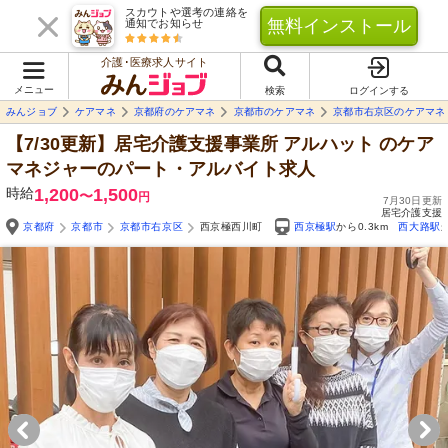
スカウトや選考の連絡を
無料インストール
通知でお知らせ
介護･医療求人サイト
メニュー
検索
ログインする
みんジョブ
ケアマネ
京都府のケアマネ
京都市のケアマネ
京都市右京区のケアマネ
【7/30更新】居宅介護支援事業所 アルハット
のケア
マネジャーのパート・アルバイト求人
時給
1,200
1,500
〜
円
7月30日更新
居宅介護支援
京都府
京都市
京都市右京区
西京極西川町
西京極駅
から0.3km
西大路駅