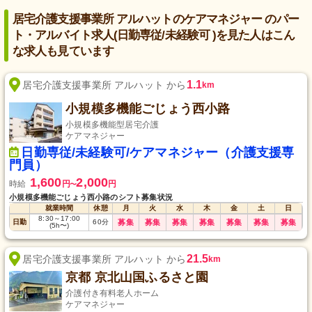
居宅介護支援事業所 アルハットのケアマネジャー のパー
ト・アルバイト求人(日勤専従/未経験可 )を見た人はこん
な求人も見ています
1.1
居宅介護支援事業所 アルハット から
km
小規模多機能ごじょう西小路
小規模多機能型居宅介護
ケアマネジャー
日勤専従/未経験可/ケアマネジャー（介護支援専
門員）
1,600
2,000
時給
円
円
〜
小規模多機能ごじょう西小路のシフト募集状況
就業時間
休憩
月
火
水
木
金
土
日
8:30
～
17:00
日勤
60
分
募集
募集
募集
募集
募集
募集
募集
(5h〜)
21.5
居宅介護支援事業所 アルハット から
km
京都 京北山国ふるさと園
介護付き有料老人ホーム
ケアマネジャー