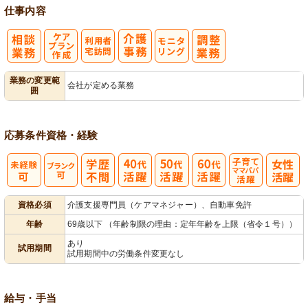
仕事内容
ケアプラン作
利
モ
業務の変更範
会社が定める業務
囲
成
用者宅訪問
ニタリング
応募条件
資格・経験
子育てママパ
資格必須
介護支援専門員（ケアマネジャー）、自動車免許
パ活躍
年齢
69歳以下 （年齢制限の理由：定年年齢を上限（省令１号））
あり
試用期間
試用期間中の労働条件変更なし
給与・手当