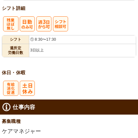
シフト詳細
残
週
シ
シフト
① 8:30〜17:30
業ほぼなし
3日から可
フト相談可
週所定
3日以上
労働日数
休日・休暇
有
仕事内容
給消化促進
募集職種
ケアマネジャー