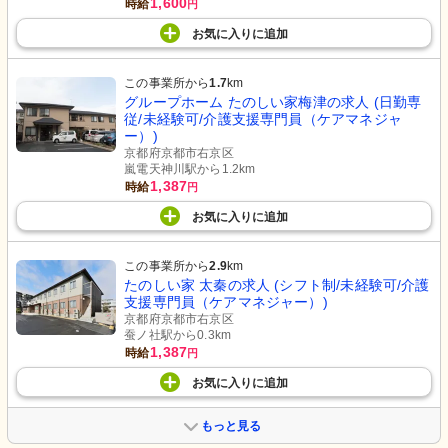
1,600
時給
円
お気に入り
に
追加
この事業所から
1.7
km
グループホーム たのしい家梅津の求人 (日勤専
従/未経験可/介護支援専門員（ケアマネジャ
ー）)
京都府京都市右京区
嵐電天神川駅から1.2km
1,387
時給
円
お気に入り
に
追加
この事業所から
2.9
km
たのしい家 太秦の求人 (シフト制/未経験可/介護
支援専門員（ケアマネジャー）)
京都府京都市右京区
蚕ノ社駅から0.3km
1,387
時給
円
お気に入り
に
追加
もっと見る