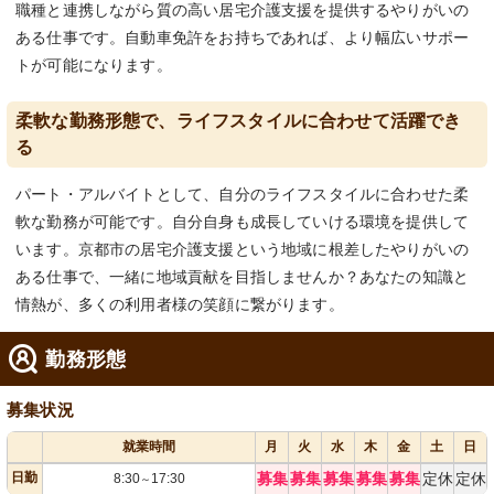
職種と連携しながら質の高い居宅介護支援を提供するやりがいの
ある仕事です。自動車免許をお持ちであれば、より幅広いサポー
トが可能になります。
柔軟な勤務形態で、ライフスタイルに合わせて活躍でき
る
パート・アルバイトとして、自分のライフスタイルに合わせた柔
軟な勤務が可能です。自分自身も成長していける環境を提供して
います。京都市の居宅介護支援という地域に根差したやりがいの
ある仕事で、一緒に地域貢献を目指しませんか？あなたの知識と
情熱が、多くの利用者様の笑顔に繋がります。
勤務形態
募集状況
就業時間
月
火
水
木
金
土
日
日勤
募集
募集
募集
募集
募集
定休
定休
8:30
17:30
～