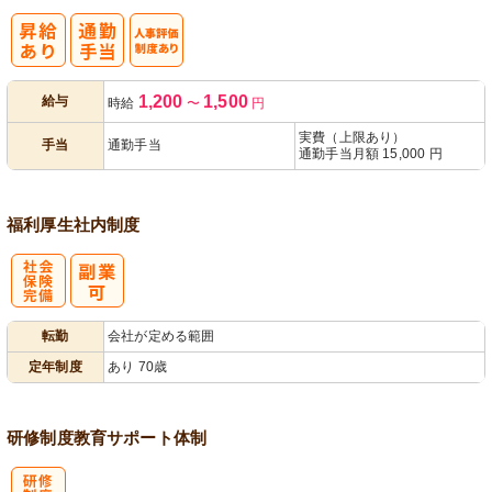
人事評価制度
1,200
1,500
給与
時給
〜
円
あり
実費（上限あり）
手当
通勤手当
通勤手当月額 15,000 円
福利厚生
社内制度
社
転勤
会社が定める範囲
会保険完備
定年制度
あり 70歳
研修制度
教育
サポート体制