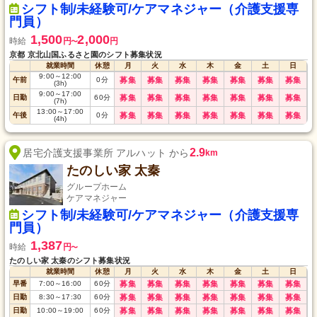
シフト制/未経験可/ケアマネジャー（介護支援専
門員）
1,500
2,000
時給
円
円
〜
京都 京北山国ふるさと園のシフト募集状況
就業時間
休憩
月
火
水
木
金
土
日
9:00
～
12:00
午前
0
分
募集
募集
募集
募集
募集
募集
募集
(3h)
9:00
～
17:00
日勤
60
分
募集
募集
募集
募集
募集
募集
募集
(7h)
13:00
～
17:00
午後
0
分
募集
募集
募集
募集
募集
募集
募集
(4h)
2.9
居宅介護支援事業所 アルハット から
km
たのしい家 太秦
グループホーム
ケアマネジャー
シフト制/未経験可/ケアマネジャー（介護支援専
門員）
1,387
時給
円
〜
たのしい家 太秦のシフト募集状況
就業時間
休憩
月
火
水
木
金
土
日
早番
7:00
～
16:00
60
分
募集
募集
募集
募集
募集
募集
募集
日勤
8:30
～
17:30
60
分
募集
募集
募集
募集
募集
募集
募集
日勤
10:00
～
19:00
60
分
募集
募集
募集
募集
募集
募集
募集