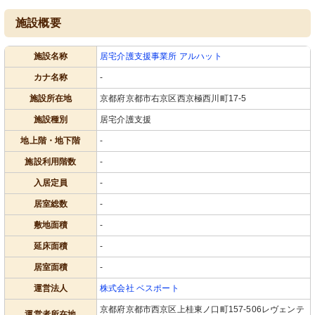
施設概要
施設名称
居宅介護支援事業所 アルハット
カナ名称
-
施設所在地
京都府京都市右京区西京極西川町17-5
施設種別
居宅介護支援
地上階・地下階
-
施設利用階数
-
入居定員
-
居室総数
-
敷地面積
-
延床面積
-
居室面積
-
運営法人
株式会社 ベスポート
京都府京都市西京区上桂東ノ口町157-506レヴェンテ
運営者所在地