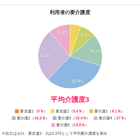
利用者の要介護度
35
5.4%
10.8%
30
8.1%
25
16.2%
20
27.0%
15
10
5
32.4%
0
0
平均介護度3
要支援1（
0％
）
要支援2（
5.4％
）
要介護1（
8.1％
）
要介護2（
16.2％
）
要介護3（
32.4％
）
要介護4（
27％
）
要介護5（
10.8％
）
※自立はゼロ、要支援1・2は0.375として平均要介護度を算出