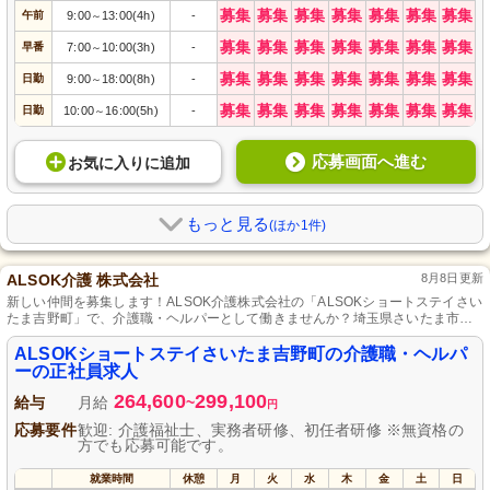
募集
募集
募集
募集
募集
募集
募集
午前
9:00
13:00(4h)
-
～
募集
募集
募集
募集
募集
募集
募集
早番
7:00
10:00(3h)
-
～
募集
募集
募集
募集
募集
募集
募集
日勤
9:00
18:00(8h)
-
～
募集
募集
募集
募集
募集
募集
募集
日勤
10:00
16:00(5h)
-
～
応募画面へ進む
お気に入り
に
追加
もっと見る
(ほか1件)
ALSOK介護 株式会社
8月8日更新
新しい仲間を募集します！ALSOK介護株式会社の「ALSOKショートステイさい
たま吉野町」で、介護職・ヘルパーとして働きませんか？埼玉県さいたま市北
区吉野町に位置する当施設では、初任者研修をお持ちの未経験者も大歓迎。充
実したOJTと先輩のサポートが整っており、安心して成長できる環境です。利
ALSOKショートステイさいたま吉野町の介護職・ヘルパ
用者様の笑顔とご家族の安心を支える、やりがいのある仕事にチャレンジしま
ーの正社員求人
せんか？私たちと一緒に、質の高いケアを提供しましょう。
264,600
299,100
給与
月給
~
円
応募要件
歓迎: 介護福祉士、実務者研修、初任者研修 ※無資格の
方でも応募可能です。
就業時間
休憩
月
火
水
木
金
土
日