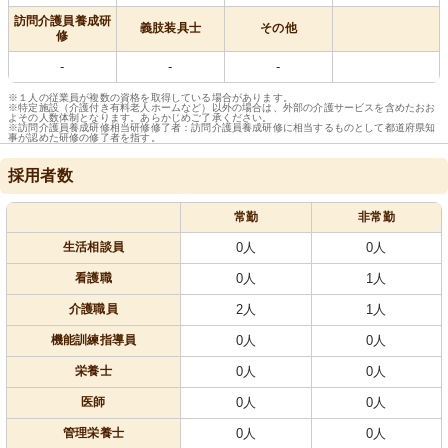
訪問介護員養成研
義肢装具士
その他
修
-
-
-
※１人の従業員が複数の資格を取得している場合があります。
※特定施設（介護付き有料老人ホームなど）以外の場合は、外部の介護サービスを含めたおお
よその人数体制となります。あらかじめご了承ください。
※訪問介護員養成研修相当研修修了者：訪問介護員養成研修に相当するものとして都道府県知
事が認めた研修の修了者を指す。
採用者数
常勤
非常勤
生活相談員
0人
0人
看護職
0人
1人
介護職員
2人
1人
機能訓練指導員
0人
0人
栄養士
0人
0人
医師
0人
0人
管理栄養士
0人
0人