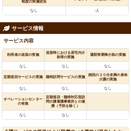
制度の実施状況
なし
-人
サービス情報
サービス内容
送迎時における居宅内介
利用者の送迎の実施
通院等乗降介助の実施
助等の実施
なし
なし
なし
頻回の２０分未満の身体
定期巡回サービスの実施
随時訪問サービスの実施
介護の実施
なし
なし
なし
定期巡回・随時対応型訪
オペレーションセンター
問介護看護事業所との連
の有無
携（予防を除く）
なし
なし