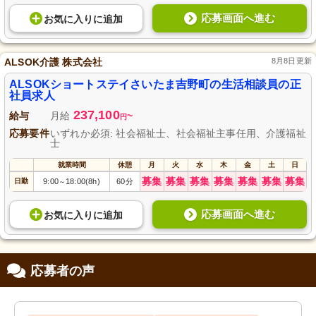
応募画面へ進む
お気に入り
に
追加
ALSOK介護 株式会社
8月8日更新
ALSOKショートステイさいたま吉野町の生活相談員の正
社員求人
237,100
給与
月給
~
円
応募要件
いずれか必須: 社会福祉士、社会福祉主事任用、介護福祉
士
就業時間
休憩
月
火
水
木
金
土
日
募集
募集
募集
募集
募集
募集
募集
日勤
9:00
18:00(8h)
60分
～
応募画面へ進む
お気に入り
に
追加
応募者の声