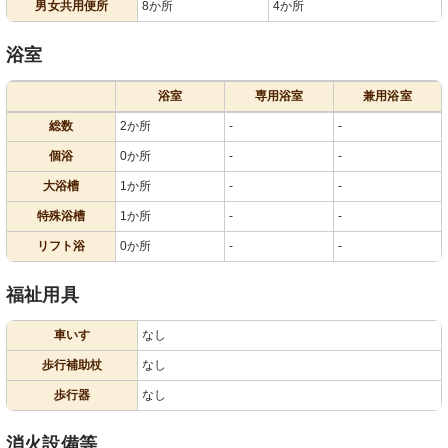
男女共用便所
8か所
4か所
浴室
浴室
専用浴室
兼用浴室
総数
2か所
-
-
個浴
0か所
-
-
大浴槽
1か所
-
-
特殊浴槽
1か所
-
-
リフト浴
0か所
-
-
福祉用具
車いす
なし
歩行補助杖
なし
歩行器
なし
消火設備等