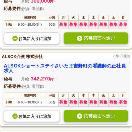
300,000
給与
月給
~
円
応募要件
必須: 看護師
就業時間
休憩
月
火
水
木
金
土
日
募集
募集
募集
募集
募集
募集
募集
日勤
9:00
18:00(8h)
60分
～
応募画面へ進む
お気に入り
に
追加
ALSOK介護 株式会社
8月8日更新
ALSOKショートステイさいたま吉野町の看護師の正社員
求人
342,270
給与
月給
~
円
応募要件
必須: 看護師
就業時間
休憩
月
火
水
木
金
土
日
募集
募集
募集
募集
募集
募集
募集
日勤
9:00
18:00(8h)
60分
～
応募画面へ進む
お気に入り
に
追加