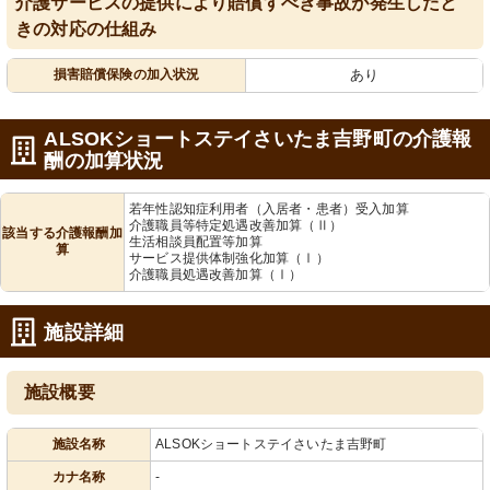
介護サービスの提供により賠償すべき事故が発生したと
きの対応の仕組み
損害賠償保険の加入状況
あり
ALSOKショートステイさいたま吉野町の介護報
酬の加算状況
若年性認知症利用者（入居者・患者）受入加算
介護職員等特定処遇改善加算（Ⅱ）
該当する介護報酬加
生活相談員配置等加算
算
サービス提供体制強化加算（Ⅰ）
介護職員処遇改善加算（Ⅰ）
施設詳細
施設概要
施設名称
ALSOKショートステイさいたま吉野町
カナ名称
-