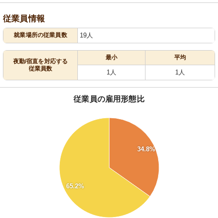
従業員情報
就業場所の従業員数
19人
最小
平均
夜勤/宿直を対応する
従業員数
1人
1人
従業員の雇用形態比
65
60
34.8%
55
50
65.2%
45
40
35