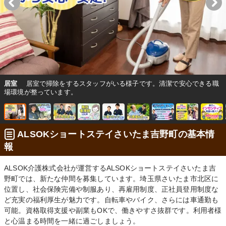
居室
居室で掃除をするスタッフがいる様子です。清潔で安心できる職
場環境が整っています。
ALSOKショートステイさいたま吉野町の基本情
報
ALSOK介護株式会社が運営するALSOKショートステイさいたま吉
野町では、新たな仲間を募集しています。埼玉県さいたま市北区に
位置し、社会保険完備や制服あり、再雇用制度、正社員登用制度な
ど充実の福利厚生が魅力です。自転車やバイク、さらには車通勤も
可能。資格取得支援や副業もOKで、働きやすさ抜群です。利用者様
と心温まる時間を一緒に過ごしましょう。