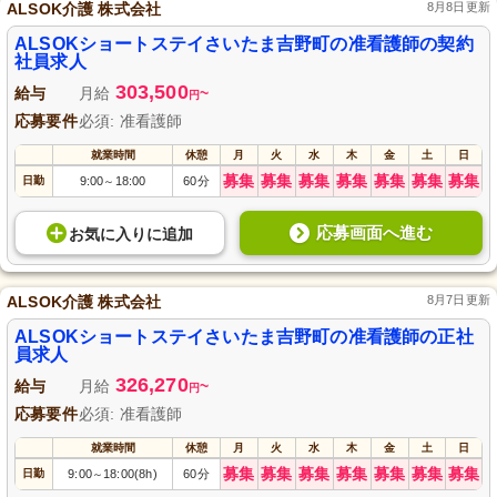
ALSOK介護 株式会社
8月8日更新
ALSOKショートステイさいたま吉野町の准看護師の契約
社員求人
303,500
給与
月給
~
円
応募要件
必須: 准看護師
就業時間
休憩
月
火
水
木
金
土
日
募集
募集
募集
募集
募集
募集
募集
日勤
9:00
18:00
60分
～
応募画面へ進む
お気に入り
に
追加
ALSOK介護 株式会社
8月7日更新
ALSOKショートステイさいたま吉野町の准看護師の正社
員求人
326,270
給与
月給
~
円
応募要件
必須: 准看護師
就業時間
休憩
月
火
水
木
金
土
日
募集
募集
募集
募集
募集
募集
募集
日勤
9:00
18:00(8h)
60分
～