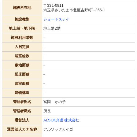
〒331-0811
施設所在地
埼玉県さいたま市北区吉野町1-356-1
施設種別
ショートステイ
地上階・地下階
地上階2階
施設利用階数
-
入居定員
-
居室総数
-
敷地面積
-
延床面積
-
居室面積
-
建物構造
-
管理者氏名
冨岡 かの子
管理者職名
所長
運営法人
ALSOK介護 株式会社
運営法人カナ名称
アルソックカイゴ