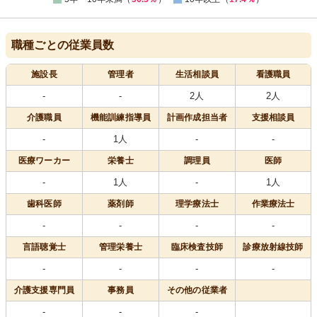
職種ごとの従業員数
施設長
管理者
生活相談員
看護職員
-
-
2人
2人
介護職員
機能訓練指導員
計画作成担当者
支援相談員
-
1人
-
-
医療
ワーカー
栄養士
調理員
医師
-
1人
-
1人
歯科医師
薬剤師
理学療法士
作業療法士
-
-
-
-
言語聴覚士
管理栄養士
臨床検査技師
診療放射線技師
-
-
-
-
介護支援専門員
事務員
その他の従業者
-
-
-