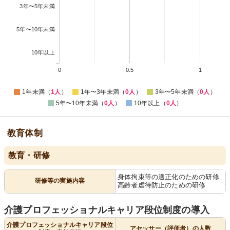
3年〜5年未満
5年〜10年未満
10年以上
0
0.5
1
1年未満（
1人
）
1年〜3年未満（
0人
）
3年〜5年未満（
0人
）
5年〜10年未満（
0人
）
10年以上（
0人
）
教育体制
教育・研修
身体拘束等の適正化のための研修
研修等の実施内容
高齢者虐待防止のための研修
介護プロフェッショナルキャリア段位制度の導入
介護プロフェッショナルキャリア段位
アセッサー（評価者）の人数