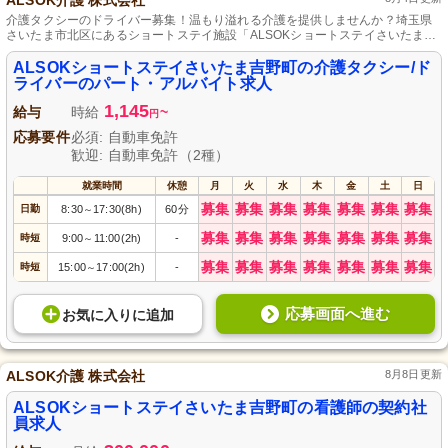
ALSOK介護 株式会社
介護タクシーのドライバー募集！温もり溢れる介護を提供しませんか？埼玉県
さいたま市北区にあるショートステイ施設「ALSOKショートステイさいたま吉
野町」で、利用者様の心地良い移動をサポートするお仕事です。未経験歓迎、
充実の研修でバックアップ。パート・アルバイトとして柔軟な働き方が可能で
ALSOKショートステイさいたま吉野町の介護タクシー/ド
す。あなたの優しさで利用者様の一日を支えましょう。
ライバーのパート・アルバイト求人
1,145
給与
時給
~
円
応募要件
必須: 自動車免許
歓迎: 自動車免許（2種）
就業時間
休憩
月
火
水
木
金
土
日
募集
募集
募集
募集
募集
募集
募集
日勤
8:30
17:30(8h)
60分
～
募集
募集
募集
募集
募集
募集
募集
時短
9:00
11:00(2h)
-
～
募集
募集
募集
募集
募集
募集
募集
時短
15:00
17:00(2h)
-
～
応募画面へ進む
お気に入り
に
追加
ALSOK介護 株式会社
8月8日更新
ALSOKショートステイさいたま吉野町の看護師の契約社
員求人