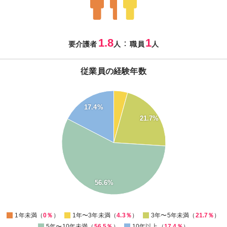
1.8
1
：
要介護者
人
職員
人
従業員の経験年数
60
55
17.4%
50
45
21.7%
40
35
30
25
20
15
10
56.6%
5
0
-5
0
1年未満（
0％
）
1年〜3年未満（
4.3％
）
3年〜5年未満（
21.7％
）
5年〜10年未満（
56.5％
）
10年以上（
17.4％
）