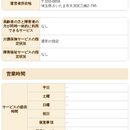
〒330-0856
運営者所在地
埼玉県さいたま市大宮区三橋2-795
高齢者の方と障害者の
方が同時一体的に利用
なし
できるサービス
介護保険サービスの指
通常の指定
定状況
障害福祉サービスの指
なし
定状況
営業時間
平日
-
土曜
-
日曜
-
サービスの提供
時間
祝日
-
留意事項
-