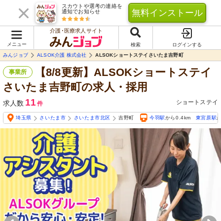
スカウトや選考の連絡を
無料インストール
通知でお知らせ
介護･医療求人サイト
メニュー
検索
ログインする
みんジョブ
ALSOK介護 株式会社
ALSOKショートステイさいたま吉野町
【8/8更新】ALSOKショートステイ
事業所
さいたま吉野町の求人・採用
11
ショートステイ
求人数
件
埼玉県
さいたま市
さいたま市北区
吉野町
今羽駅
から0.4km
東宮原駅
か