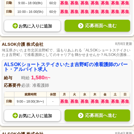
募集
募集
募集
募集
募集
募集
募集
日勤
9:00
18:00(8h)
60分
～
募集
募集
募集
募集
募集
募集
募集
日勤
10:00
16:00(5h)
60分
～
応募画面へ進む
お気に入り
に
追加
ALSOK介護 株式会社
8月8日更新
埼玉県さいたま市北区吉野町で、温もりあふれる「ALSOKショートステイさい
たま吉野町」で准看護師としてのキャリアを輝かせませんか？ALSOK介護株式
会社が運営する当施設では、利用者様にやさしい医療ケアを提供するスタッフ
を募集しています。パート・アルバイトでの勤務で、ライフスタイルに合わせ
ALSOKショートステイさいたま吉野町の准看護師のパー
た柔軟な働き方が可能。資格を活かし、心温まるケアを一緒に提供しましょ
ト・アルバイト求人
う。応募お待ちしています。
1,580
給与
時給
~
円
応募要件
必須: 准看護師
就業時間
休憩
月
火
水
木
金
土
日
募集
募集
募集
募集
募集
募集
募集
日勤
9:00
18:00(3h〜)
-
～
応募画面へ進む
お気に入り
に
追加
8月4日更新