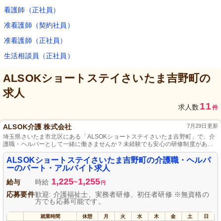
看護師（正社員）
准看護師（契約社員）
准看護師（正社員）
生活相談員（正社員）
ALSOKショートステイさいたま吉野町
の
求人
11
求人数
件
ALSOK介護 株式会社
7月29日更新
埼玉県さいたま市北区にある「ALSOKショートステイさいたま吉野町」で、介
護職・ヘルパーとして一緒に働きませんか？未経験でも安心の研修制度があ
り、優しさと思いやりを持った方を歓迎します。利用者様に安心と笑顔を届け
る温かな環境で、やりがいを感じられる仕事です。日々の中で成長を実感し、
ALSOKショートステイさいたま吉野町の介護職・ヘルパ
共に「ほっと」する時間を作り出すチームの一員となってください。
ーのパート・アルバイト求人
1,225
1,255
給与
時給
~
円
応募要件
歓迎: 介護福祉士、実務者研修、初任者研修 ※無資格の
方でも応募可能です。
就業時間
休憩
月
火
水
木
金
土
日