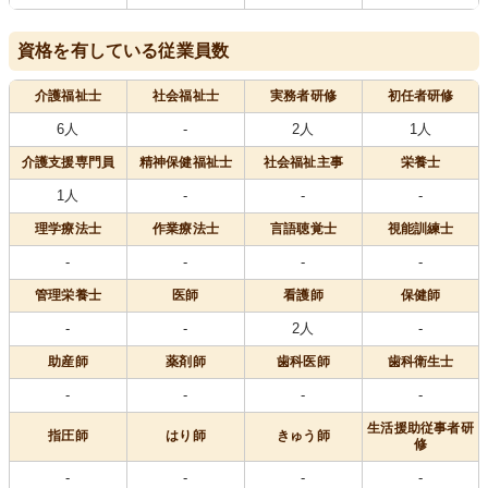
資格を有している従業員数
介護福祉士
社会福祉士
実務者研修
初任者研修
6人
-
2人
1人
介護支援専門員
精神保健福祉士
社会福祉主事
栄養士
1人
-
-
-
理学療法士
作業療法士
言語聴覚士
視能訓練士
-
-
-
-
管理栄養士
医師
看護師
保健師
-
-
2人
-
助産師
薬剤師
歯科医師
歯科衛生士
-
-
-
-
生活援助従事者研
指圧師
はり師
きゅう師
修
-
-
-
-