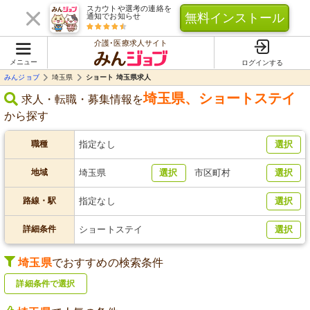
スカウトや選考の連絡を
無料インストール
通知でお知らせ
介護･医療求人サイト
メニュー
ログインする
みんジョブ
埼玉県
ショート 埼玉県求人
埼玉県
、
ショートステイ
求人・転職・募集情報を
から探す
職種
指定なし
選択
地域
埼玉県
選択
市区町村
選択
路線・駅
指定なし
選択
詳細条件
ショートステイ
選択
埼玉県
でおすすめの検索条件
詳細条件で選択