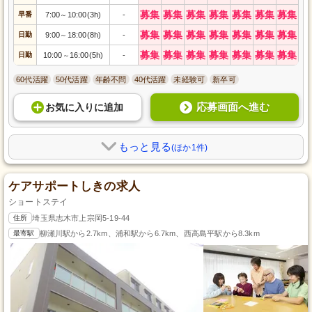
募集
募集
募集
募集
募集
募集
募集
早番
7:00
10:00(3h)
-
～
募集
募集
募集
募集
募集
募集
募集
日勤
9:00
18:00(8h)
-
～
募集
募集
募集
募集
募集
募集
募集
日勤
10:00
16:00(5h)
-
～
60代活躍
50代活躍
年齢不問
40代活躍
未経験可
新卒可
応募画面へ進む
お気に入り
に
追加
もっと見る
(ほか1件)
ケアサポートしきの求人
ショートステイ
住所
埼玉県志木市上宗岡5-19-44
最寄駅
柳瀬川駅から2.7km、浦和駅から6.7km、西高島平駅から8.3km