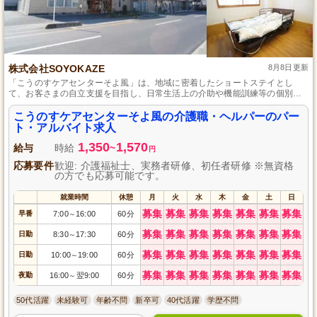
株式会社SOYOKAZE
8月8日更新
「こうのすケアセンターそよ風」は、地域に密着したショートステイとし
て、お客さまの自立支援を目指し、日常生活上の介助や機能訓練等の個別ニ
ーズに対応したサービスを提供し、働きたい全ての方がスキルアップできる
環境です。
こうのすケアセンターそよ風の介護職・ヘルパーのパー
ト・アルバイト求人
1,350
1,570
給与
時給
~
円
応募要件
歓迎: 介護福祉士、実務者研修、初任者研修 ※無資格
の方でも応募可能です。
就業時間
休憩
月
火
水
木
金
土
日
募集
募集
募集
募集
募集
募集
募集
早番
7:00
16:00
60分
～
募集
募集
募集
募集
募集
募集
募集
日勤
8:30
17:30
60分
～
募集
募集
募集
募集
募集
募集
募集
日勤
10:00
19:00
60分
～
募集
募集
募集
募集
募集
募集
募集
夜勤
16:00
翌9:00
60分
～
50代活躍
未経験可
年齢不問
新卒可
40代活躍
学歴不問