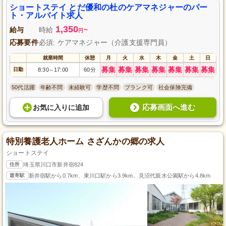
ショートステイ とだ優和の杜のケアマネジャーのパー
ト・アルバイト求人
1,350
給与
時給
~
円
応募要件
必須: ケアマネジャー（介護支援専門員）
就業時間
休憩
月
火
水
木
金
土
日
募集
募集
募集
募集
募集
募集
募集
日勤
8:30
17:00
60分
～
50代活躍
年齢不問
未経験可
学歴不問
ブランク可
社会保険完備
応募画面へ進む
お気に入り
に
追加
特別養護老人ホーム さざんかの郷の求人
ショートステイ
住所
埼玉県川口市新井宿824
最寄駅
新井宿駅から0.7km、東川口駅から3.9km、見沼代親水公園駅から4.8km