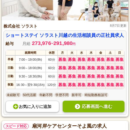
株式会社 ソラスト
8月7日更新
ショートステイ ソラスト川越の生活相談員の正社員求人
273,976
291,980
給与
月給
~
円
就業時間
休憩
月
火
水
木
金
土
日
募集
募集
募集
募集
募集
募集
募集
早番
7:00
19:00(8h)
60分
～
募集
募集
募集
募集
募集
募集
募集
日勤
9:00
18:00(8h)
60分
～
募集
募集
募集
募集
募集
募集
募集
日勤
9:30
18:30(8h)
60分
～
募集
募集
募集
募集
募集
募集
募集
夜勤
16:30
翌9:30(15h)
120分
～
未経験可
50代活躍
年齢不問
学歴不問
新卒可
時短勤務相談可
応募画面へ進む
お気に入り
に
追加
扇河岸ケアセンターそよ風の求人
スピード対応