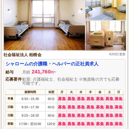
社会福祉法人 柏樹会
8月8日更新
シャロームの介護職・ヘルパーの正社員求人
241,760
給与
月給
~
円
応募要件
歓迎: 介護福祉士、社会福祉士 ※無資格の方でも応募
可能です。
就業時間
休憩
月
火
水
木
金
土
日
募集
募集
募集
募集
募集
募集
募集
早番
6:30
15:30
60分
～
募集
募集
募集
募集
募集
募集
募集
日勤
8:30
17:30
60分
～
募集
募集
募集
募集
募集
募集
募集
日勤
9:20
18:20
60分
～
募集
募集
募集
募集
募集
募集
募集
夜勤
17:00
翌10:00
120分
～