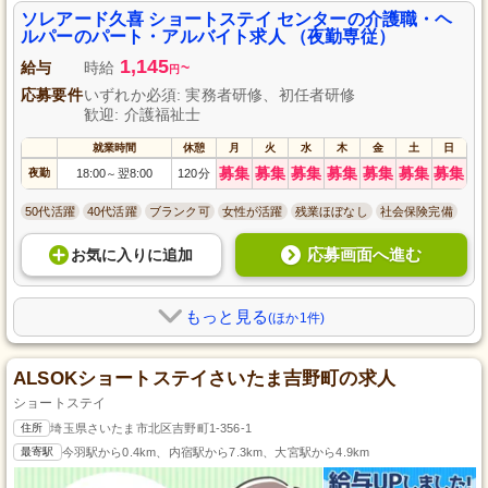
ソレアード久喜 ショートステイ センターの介護職・ヘ
ルパーのパート・アルバイト求人 （夜勤専従）
1,145
給与
時給
~
円
応募要件
いずれか必須: 実務者研修、初任者研修
歓迎: 介護福祉士
就業時間
休憩
月
火
水
木
金
土
日
募集
募集
募集
募集
募集
募集
募集
夜勤
18:00
翌8:00
120分
～
50代活躍
40代活躍
ブランク可
女性が活躍
残業ほぼなし
社会保険完備
応募画面へ進む
お気に入り
に
追加
もっと見る
(ほか1件)
ALSOKショートステイさいたま吉野町の求人
ショートステイ
住所
埼玉県さいたま市北区吉野町1-356-1
最寄駅
今羽駅から0.4km、内宿駅から7.3km、大宮駅から4.9km