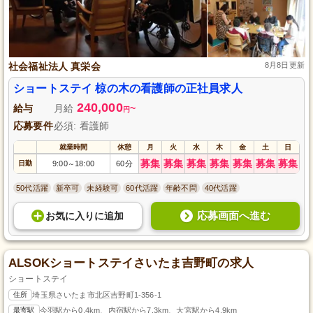
社会福祉法人 真栄会
8月8日更新
ショートステイ 椋の木の看護師の正社員求人
240,000
給与
月給
~
円
応募要件
必須: 看護師
就業時間
休憩
月
火
水
木
金
土
日
募集
募集
募集
募集
募集
募集
募集
日勤
9:00
18:00
60分
～
50代活躍
新卒可
未経験可
60代活躍
年齢不問
40代活躍
応募画面へ進む
お気に入り
に
追加
ALSOKショートステイさいたま吉野町の求人
ショートステイ
住所
埼玉県さいたま市北区吉野町1-356-1
最寄駅
今羽駅から0.4km、内宿駅から7.3km、大宮駅から4.9km