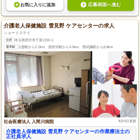
応募画面へ進む
お気に入り
に
追加
介護老人保健施設 雪見野 ケアセンターの求人
ショートステイ
住所
埼玉県所沢市下富1150-1
最寄駅
入曽駅から2.2km、西所沢駅から4.5km、西武園駅から6.8km
社会医療法人 入間川病院
8月4日更新
介護老人保健施設 雪見野 ケアセンターの作業療法士の
正社員求人