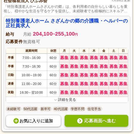
社会福祉法人 ひふみ会
「特別養護老人ホームさざんかの郷」は、各利用者の自分らしい暮らしを重
視し、穏やかな生活を守るケアを提供し、未経験者でも積極的にスキルアッ
プができる介護施設です。
特別養護老人ホーム さざんかの郷の介護職・ヘルパーの
正社員求人
204,100
255,100
給与
月給
~
円
応募要件
無資格可
就業時間
休憩
月
火
水
木
金
土
日
募集
募集
募集
募集
募集
募集
募集
早番
7:00
16:00
60分
～
募集
募集
募集
募集
募集
募集
募集
早番
7:30
16:30
60分
～
募集
募集
募集
募集
募集
募集
募集
日勤
10:00
19:00
60分
～
募集
募集
募集
募集
募集
募集
募集
遅番
11:00
20:00
60分
～
募集
募集
募集
募集
募集
募集
募集
夜勤
16:30
翌10:00
60分
～
詳細を見る
未経験可
50代活躍
新卒可
40代活躍
学歴不問
住宅手当
応募画面へ進む
お気に入り
に
追加