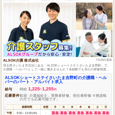
ALSOK介護 株式会社
7月29日更新
埼玉県さいたま市北区にある「ALSOKショートステイさいたま吉野町」で、
介護職・ヘルパーとして一緒に働きませんか？未経験でも安心の研修制度が
あり、優しさと思いやりを持った方を歓迎します。利用者様に安心と笑顔を
届ける温かな環境で、やりがいを感じられる仕事です。日々の中で成長を実
ALSOKショートステイさいたま吉野町の介護職・ヘル
感し、共に「ほっと」する時間を作り出すチームの一員となってください。
パーのパート・アルバイト求人
1,225
1,255
給与
時給
~
円
応募要件
歓迎: 介護福祉士、実務者研修、初任者研修 ※無資格
の方でも応募可能です。
就業時間
休憩
月
火
水
木
金
土
日
募集
募集
募集
募集
募集
募集
募集
午前
9:00
13:00(4h)
-
～