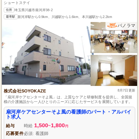
ショートステイ
住所
埼玉県川越市扇河岸38-2
最寄駅
新河岸駅から0.9km、川越駅から1.6km、本川越駅から2.2km
パノラマ
株式会社SOYOKAZE
8月7日更新
「扇河岸ケアセンターそよ風」は、上質なケアと研修制度を提供し、全国規
模の介護施設から一人ひとりのニーズに応じたサービスを展開しています。
扇河岸ケアセンターそよ風の看護師のパート・アルバイ
ト求人
1,500
1,800
給与
時給
~
円
応募要件
必須: 看護師