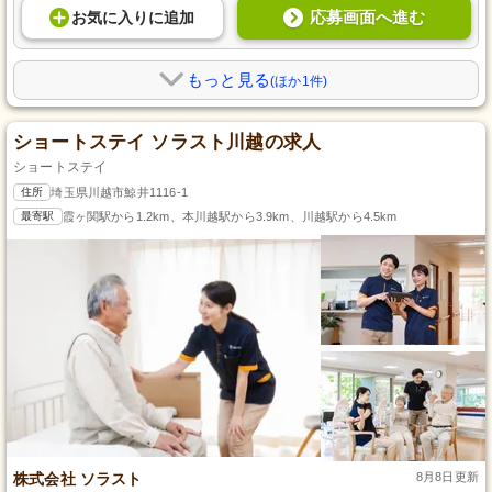
応募画面へ進む
お気に入り
に
追加
もっと見る
(ほか1件)
ショートステイ ソラスト川越の求人
ショートステイ
住所
埼玉県川越市鯨井1116-1
最寄駅
霞ヶ関駅から1.2km、本川越駅から3.9km、川越駅から4.5km
株式会社 ソラスト
8月8日更新