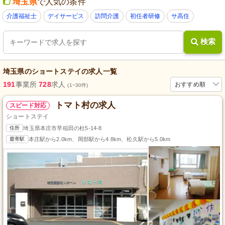
埼玉県
で人気の条件
介護福祉士
デイサービス
訪問介護
初任者研修
サ高住
検索
埼玉県
の
ショートステイ
の求人一覧
191
事業所
728
求人
おすすめ順
(1~30件)
トマト村の求人
スピード対応
ショートステイ
住所
埼玉県本庄市早稲田の杜5-14-8
最寄駅
本庄駅から2.0km、岡部駅から4.8km、松久駅から5.0km