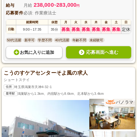
238,000
283,000
給与
月給
~
円
応募要件
必須: 作業療法士
就業時間
休憩
月
火
水
木
金
土
日
募集
募集
募集
募集
募集
募集
定休
日勤
9:00
17:35
35分
～
50代活躍
新卒可
学歴不問
40代活躍
年齢不問
未経験可
応募画面へ進む
お気に入り
に
追加
こうのすケアセンターそよ風の求人
ショートステイ
住所
埼玉県鴻巣市天神4-32-1
最寄駅
鴻巣駅から1.3km、内宿駅から8.6km、北本駅から3.4km
パノラマ