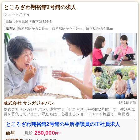
ところざわ翔裕館2号館の求人
ショートステイ
住所
埼玉県所沢市下富724-3
最寄駅
新所沢駅から2.7km、西所沢駅から4.5km、所沢駅から4.9km
株式会社 サンガジャパン
8月1日更新
株式会社サンガジャパンが運営する「ところざわ翔裕館2号館」で、生活相談
員を募集しています。私たちは、心温まるショートステイ施設で、利用者様
の日々をサポートする熱意ある正社員を求めています。経験や資格は不要で
す。利用者様とその家族の架け橋となり、一緒に幸せな時間を創り上げまし
ところざわ翔裕館2号館の生活相談員の正社員求人
ょう！興味のある方、ぜひご応募ください。
250,000
給与
月給
~
円