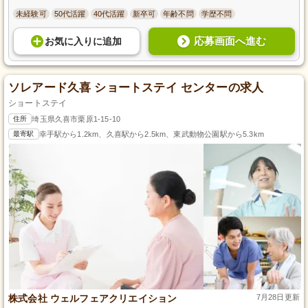
未経験可
50代活躍
40代活躍
新卒可
年齢不問
学歴不問
応募画面へ進む
お気に入り
に
追加
ソレアード久喜 ショートステイ センターの求人
ショートステイ
住所
埼玉県久喜市栗原1-15-10
最寄駅
幸手駅から1.2km、久喜駅から2.5km、東武動物公園駅から5.3km
株式会社 ウェルフェアクリエイション
7月28日更新