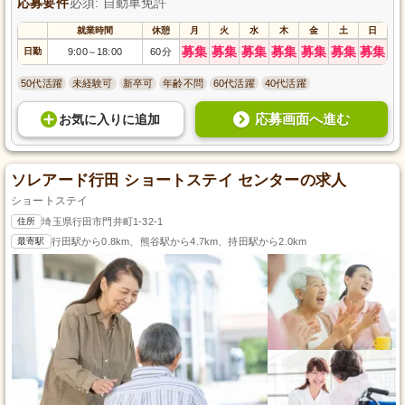
応募要件
必須: 自動車免許
就業時間
休憩
月
火
水
木
金
土
日
募集
募集
募集
募集
募集
募集
募集
日勤
9:00
18:00
60分
～
50代活躍
未経験可
新卒可
年齢不問
60代活躍
40代活躍
応募画面へ進む
お気に入り
に
追加
ソレアード行田 ショートステイ センターの求人
ショートステイ
住所
埼玉県行田市門井町1-32-1
最寄駅
行田駅から0.8km、熊谷駅から4.7km、持田駅から2.0km