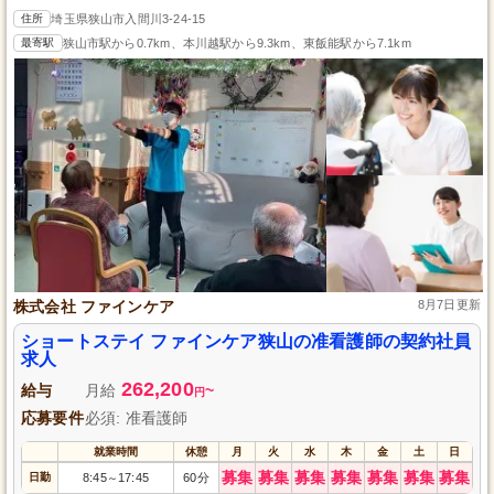
住所
埼玉県狭山市入間川3-24-15
最寄駅
狭山市駅から0.7km、本川越駅から9.3km、東飯能駅から7.1km
株式会社 ファインケア
8月7日更新
ショートステイ ファインケア狭山の准看護師の契約社員
求人
262,200
給与
月給
~
円
応募要件
必須: 准看護師
就業時間
休憩
月
火
水
木
金
土
日
募集
募集
募集
募集
募集
募集
募集
日勤
8:45
17:45
60分
～