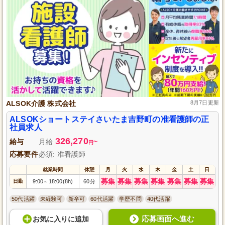
ALSOK介護 株式会社
8月7日更新
ALSOKショートステイさいたま吉野町の准看護師の正
社員求人
326,270
給与
月給
~
円
応募要件
必須: 准看護師
就業時間
休憩
月
火
水
木
金
土
日
募集
募集
募集
募集
募集
募集
募集
日勤
9:00
18:00(8h)
60分
～
50代活躍
未経験可
新卒可
60代活躍
学歴不問
40代活躍
応募画面へ進む
お気に入り
に
追加