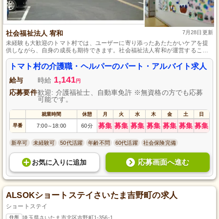
社会福祉法人 宥和
7月28日更新
未経験も大歓迎のトマト村では、ユーザーに寄り添ったあたたかいケアを提
供しながら、自身の成長も期待できます。社会福祉法人宥和が運営するこの
施設でパート・アルバイトを通じて、自分のペースで働きながら介護の基礎
知識を学び、資格取得を目指すことができます。
トマト村の介護職・ヘルパーのパート・アルバイト求人
1,141
給与
時給
円
応募要件
歓迎: 介護福祉士、自動車免許 ※無資格の方でも応募
可能です。
就業時間
休憩
月
火
水
木
金
土
日
募集
募集
募集
募集
募集
募集
募集
早番
7:00
18:00
60分
～
新卒可
未経験可
50代活躍
年齢不問
60代活躍
社会保険完備
応募画面へ進む
お気に入り
に
追加
ALSOKショートステイさいたま吉野町の求人
ショートステイ
住所
埼玉県さいたま市北区吉野町1-356-1