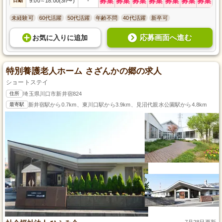
募集
募集
募集
募集
募集
募集
募集
日勤
9:00
18:00(3h〜)
-
～
未経験可
60代活躍
50代活躍
年齢不問
40代活躍
新卒可
応募画面へ進む
お気に入り
に
追加
特別養護老人ホーム さざんかの郷の求人
ショートステイ
住所
埼玉県川口市新井宿824
最寄駅
新井宿駅から0.7km、東川口駅から3.9km、見沼代親水公園駅から4.8km
7月28日更新