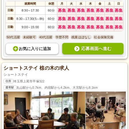
就業時間
休憩
月
火
水
木
金
土
日
募集
募集
募集
募集
募集
募集
募集
日勤
8:30
17:30
60分
～
募集
募集
募集
募集
募集
募集
募集
日勤
8:30
17:30(5
8h)
60分
～
～
募集
募集
募集
募集
募集
募集
募集
日勤
9:00
15:00
60分
～
50代活躍
未経験可
40代活躍
学歴不問
残業ほぼなし
社会保険完備
応募画面へ進む
お気に入り
に
追加
ショートステイ 椋の木の求人
ショートステイ
住所
埼玉県上尾市平塚322
最寄駅
丸山駅から0.7km、内宿駅から4.2km、大宮駅から8.1km