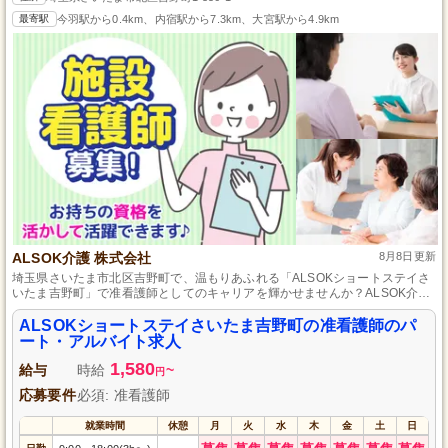
最寄駅
今羽駅から0.4km、内宿駅から7.3km、大宮駅から4.9km
ALSOK介護 株式会社
8月8日更新
埼玉県さいたま市北区吉野町で、温もりあふれる「ALSOKショートステイさ
いたま吉野町」で准看護師としてのキャリアを輝かせませんか？ALSOK介護
株式会社が運営する当施設では、利用者様にやさしい医療ケアを提供するス
タッフを募集しています。パート・アルバイトでの勤務で、ライフスタイル
ALSOKショートステイさいたま吉野町の准看護師のパ
に合わせた柔軟な働き方が可能。資格を活かし、心温まるケアを一緒に提供
ート・アルバイト求人
しましょう。応募お待ちしています。
1,580
給与
時給
~
円
応募要件
必須: 准看護師
就業時間
休憩
月
火
水
木
金
土
日