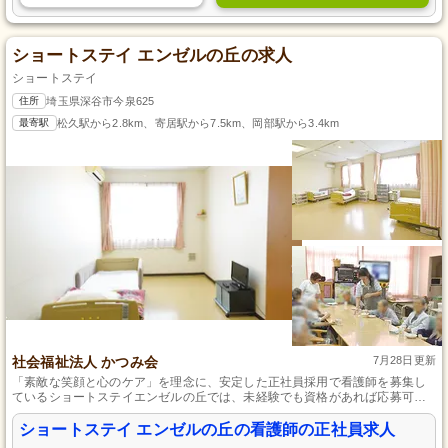
ショートステイ エンゼルの丘の求人
ショートステイ
住所
埼玉県深谷市今泉625
最寄駅
松久駅から2.8km、寄居駅から7.5km、岡部駅から3.4km
社会福祉法人 かつみ会
7月28日更新
「素敵な笑顔と心のケア」を理念に、安定した正社員採用で看護師を募集し
ているショートステイエンゼルの丘では、未経験でも資格があれば応募可能
です。人と接するのが好きで、相手を思いやることができる方にぴったりの
仕事で、埼玉県深谷市で運営しているお仕事です。
ショートステイ エンゼルの丘の看護師の正社員求人