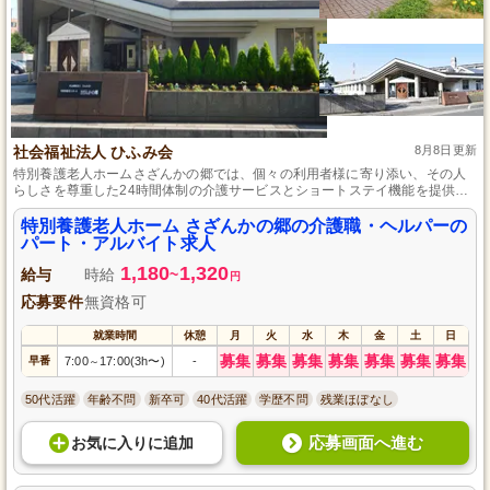
社会福祉法人 ひふみ会
8月8日更新
特別養護老人ホームさざんかの郷では、個々の利用者様に寄り添い、その人
らしさを尊重した24時間体制の介護サービスとショートステイ機能を提供し
ており、その明るく温かな環境でたくさんの笑顔を生み出しています。
特別養護老人ホーム さざんかの郷の介護職・ヘルパーの
パート・アルバイト求人
1,180
1,320
給与
時給
~
円
応募要件
無資格可
就業時間
休憩
月
火
水
木
金
土
日
募集
募集
募集
募集
募集
募集
募集
早番
7:00
17:00(3h〜)
-
～
50代活躍
年齢不問
新卒可
40代活躍
学歴不問
残業ほぼなし
応募画面へ進む
お気に入り
に
追加