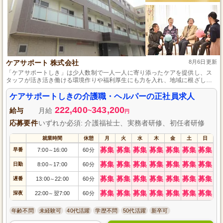
ケアサポート 株式会社
8月6日更新
「ケアサポートしき」は少人数制で一人一人に寄り添ったケアを提供し、ス
タッフが活き活き働ける環境作りや福利厚生にも力を入れ、地域に根ざした
アットホームな支援と、その人らしく暮らせる環境作りに尽力しています。
ケアサポートしきの介護職・ヘルパーの正社員求人
222,400
343,200
給与
月給
~
円
応募要件
いずれか必須: 介護福祉士、実務者研修、初任者研修
就業時間
休憩
月
火
水
木
金
土
日
募集
募集
募集
募集
募集
募集
募集
早番
7:00
16:00
60分
～
募集
募集
募集
募集
募集
募集
募集
日勤
8:00
17:00
60分
～
募集
募集
募集
募集
募集
募集
募集
遅番
13:00
22:00
60分
～
募集
募集
募集
募集
募集
募集
募集
深夜
22:00
翌7:00
60分
～
年齢不問
未経験可
40代活躍
学歴不問
50代活躍
新卒可