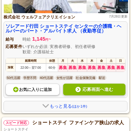
株式会社 ウェルフェアクリエイション
7月28日更新
ソレアード行田 ショートステイ センターの介護職・ヘ
ルパーのパート・アルバイト求人 （夜勤専従）
1,145
給与
時給
~
円
応募要件
いずれか必須: 実務者研修、初任者研修
歓迎: 介護福祉士
就業時間
休憩
月
火
水
木
金
土
日
募集
募集
募集
募集
募集
募集
募集
深夜
22:00
翌7:00
60分
～
50代活躍
学歴不問
40代活躍
女性が活躍
社会保険完備
駅近
応募画面へ進む
お気に入り
に
追加
もっと見る
(ほか1件)
ショートステイ ファインケア狭山の求人
スピード対応
ショートステイ