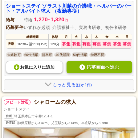
ショートステイ ソラスト川越の介護職・ヘルパーのパー
ト・アルバイト求人 （夜勤専従）
1,270
1,320
給与
時給
~
円
応募要件
いずれか必須: 介護福祉士、実務者研修、初任者研修
就業時間
休憩
月
火
水
木
金
土
日
募集
募集
募集
募集
募集
募集
募集
夜勤
16:30
翌9:30(15h)
120分
～
未経験可
60代活躍
新卒可
40代活躍
50代活躍
学歴不問
応募画面へ進む
お気に入り
に
追加
もっと見る
(ほか1件)
シャロームの求人
スピード対応
ショートステイ
住所
埼玉県本庄市今井1251-1
最寄駅
神保原駅から3.4km、児玉駅から3.6km、本庄駅から3.7km