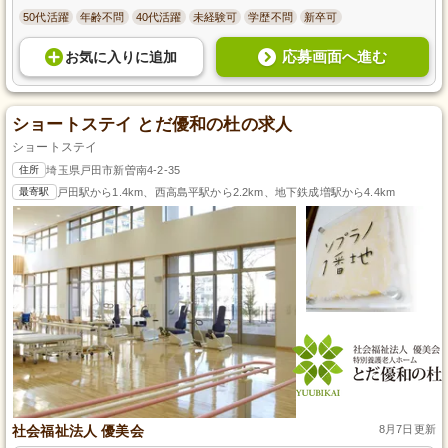
50代活躍
年齢不問
40代活躍
未経験可
学歴不問
新卒可
応募画面へ進む
お気に入り
に
追加
ショートステイ とだ優和の杜の求人
ショートステイ
住所
埼玉県戸田市新曽南4-2-35
最寄駅
戸田駅から1.4km、西高島平駅から2.2km、地下鉄成増駅から4.4km
社会福祉法人 優美会
8月7日更新