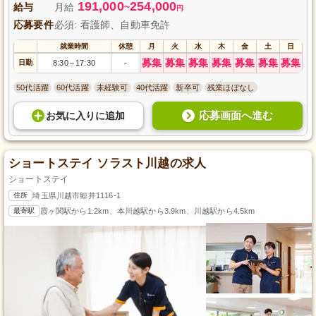
191,000
254,000
給与
月給
~
円
応募要件
必須: 看護師、自動車免許
就業時間
休憩
月
火
水
木
金
土
日
募集
募集
募集
募集
募集
募集
募集
日勤
8:30
17:30
-
～
50代活躍
60代活躍
未経験可
40代活躍
新卒可
残業ほぼなし
応募画面へ進む
お気に入り
に
追加
ショートステイ ソラスト川越の求人
ショートステイ
住所
埼玉県川越市鯨井1116-1
最寄駅
霞ヶ関駅から1.2km、本川越駅から3.9km、川越駅から4.5km