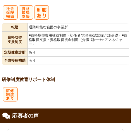
社
資格取得支援
転勤
通勤可能な範囲の事業所
会保険完備
あり
■資格取得費用補助制度（初任者/実務者/認知症介護基礎）■資
資格取得
格取得支援・資格取得祝金制度（介護福祉士/ケアマネジャ
支援制度
ー）
定期健康診断
あり
予防接種補助
あり
研修制度
教育
サポート体制
研
応募者の声
修制度あり