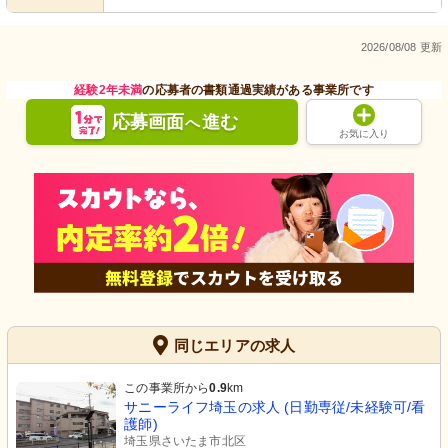
2026/08/08 更新
経験2年未満
の応募者の書類通過実績がある事業所です
応募画面
進む
へ
お気に入り
同じエリアの求人
この事業所から
0.9
km
サニーライフ埼玉の求人 (日勤専従/未経験可/看
護師)
埼玉県さいたま市北区