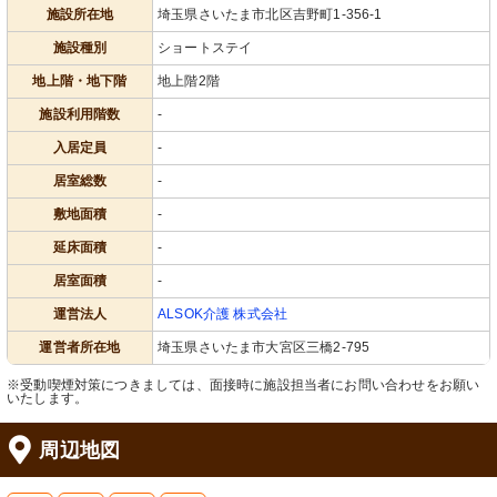
施設所在地
埼玉県さいたま市北区吉野町1-356-1
施設種別
ショートステイ
地上階・地下階
地上階2階
施設利用階数
-
入居定員
-
居室総数
-
敷地面積
-
延床面積
-
居室面積
-
運営法人
ALSOK介護 株式会社
運営者所在地
埼玉県さいたま市大宮区三橋2-795
※受動喫煙対策につきましては、面接時に施設担当者にお問い合わせをお願い
いたします。
周辺地図