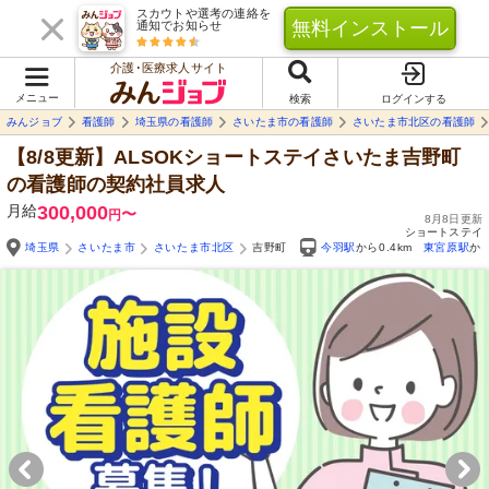
スカウトや選考の連絡を
無料インストール
通知でお知らせ
介護･医療求人サイト
メニュー
検索
ログインする
みんジョブ
看護師
埼玉県の看護師
さいたま市の看護師
さいたま市北区の看護師
【8/8更新】ALSOKショートステイさいたま吉野町
の看護師の契約社員求人
月給
300,000
〜
円
8月8日更新
ショートステイ
埼玉県
さいたま市
さいたま市北区
吉野町
今羽駅
から0.4km
東宮原駅
から