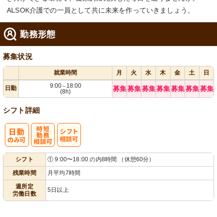
ALSOK介護での一員として共に未来を作っていきましょう。
勤務形態
募集状況
就業時間
月
火
水
木
金
土
日
9:00
18:00
～
日勤
募集
募集
募集
募集
募集
募集
募集
(8h)
シフト詳細
時短勤務相談
シ
シフト
① 9:00〜18:00 の内8時間 （休憩60分）
可
フト相談可
残業時間
月平均7時間
週所定
5日以上
労働日数