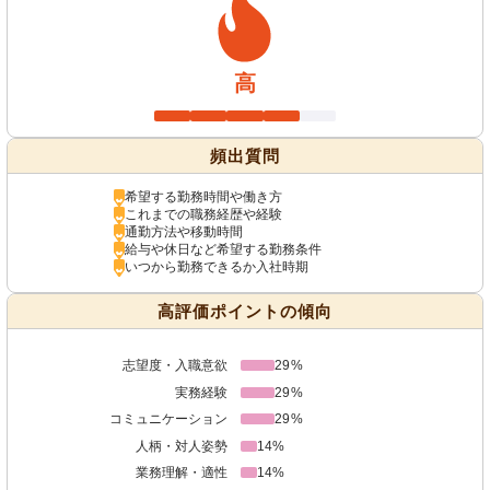
高
頻出質問
希望する勤務時間や働き方
これまでの職務経歴や経験
通勤方法や移動時間
給与や休日など希望する勤務条件
いつから勤務できるか入社時期
高評価ポイントの傾向
志望度・入職意欲
29%
実務経験
29%
コミュニケーション
29%
人柄・対人姿勢
14%
業務理解・適性
14%