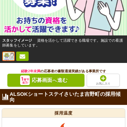
スタッフイメージ
資格を活かして活躍できる職場です。施設での看護
師募集をしています。
経験2年未満
の応募者の書類通過実績がある事業所です
応募画面
進む
へ
お気に入り
ALSOKショートステイさいたま吉野町の採用傾
向
採用温度