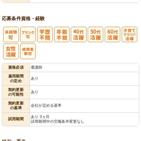
応募条件
資格・経験
子育てママパ
パ活躍
資格必須
看護師
雇用期間
あり
の定め
契約更新
あり
の可能性
契約更新
会社が定める基準
の基準
あり 3ヵ月
試用期間
試用期間中の労働条件変更なし