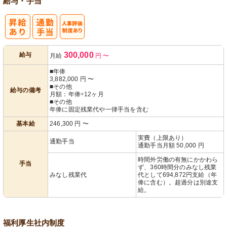
給与・手当
人事評価制度
300,000
給与
月給
円
〜
あり
■年俸
3,882,000
円
〜
■その他
給与の備考
月額：年俸÷12ヶ月
■その他
年俸に固定残業代や一律手当を含む
基本給
246,300
円
〜
実費（上限あり）
通勤手当
通勤手当月額 50,000 円
時間外労働の有無にかかわら
手当
ず、360時間分のみなし残業
みなし残業代
代として694,872円支給（年
俸に含む）。超過分は別途支
給。
福利厚生
社内制度