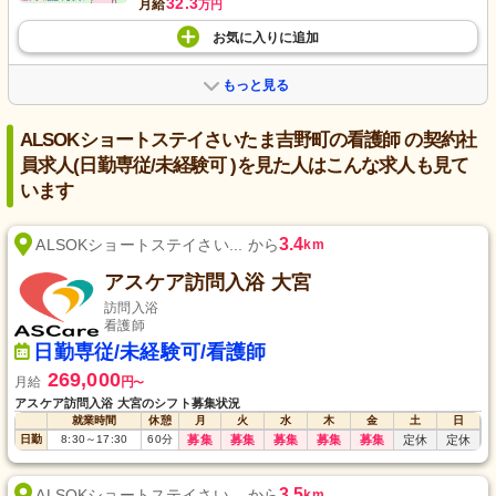
32.3
月給
万円
お気に入り
に
追加
もっと見る
ALSOKショートステイさいたま吉野町の看護師 の契約社
員求人(日勤専従/未経験可 )を見た人はこんな求人も見て
います
3.4
ALSOKショートステイさい... から
km
アスケア訪問入浴 大宮
訪問入浴
看護師
日勤専従/未経験可/看護師
269,000
月給
円
〜
アスケア訪問入浴 大宮のシフト募集状況
就業時間
休憩
月
火
水
木
金
土
日
日勤
8:30
～
17:30
60
分
募集
募集
募集
募集
募集
定休
定休
3.5
ALSOKショートステイさい... から
km