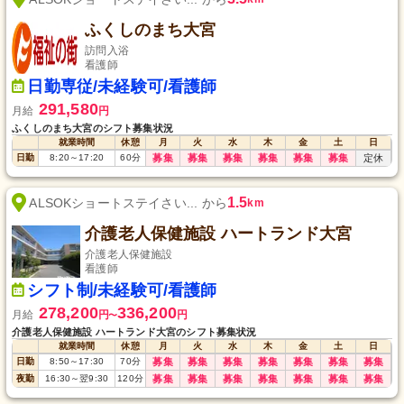
ふくしのまち大宮
訪問入浴
看護師
日勤専従/未経験可/看護師
291,580
月給
円
ふくしのまち大宮のシフト募集状況
就業時間
休憩
月
火
水
木
金
土
日
日勤
8:20
～
17:20
60
分
募集
募集
募集
募集
募集
募集
定休
1.5
ALSOKショートステイさい... から
km
介護老人保健施設 ハートランド大宮
介護老人保健施設
看護師
シフト制/未経験可/看護師
278,200
336,200
月給
円
円
〜
介護老人保健施設 ハートランド大宮のシフト募集状況
就業時間
休憩
月
火
水
木
金
土
日
日勤
8:50
～
17:30
70
分
募集
募集
募集
募集
募集
募集
募集
夜勤
16:30
～
翌9:30
120
分
募集
募集
募集
募集
募集
募集
募集