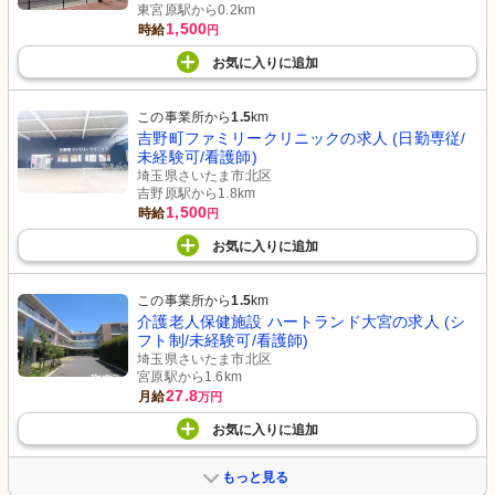
東宮原駅から0.2km
1,500
時給
円
お気に入り
に
追加
この事業所から
1.5
km
吉野町ファミリークリニックの求人 (日勤専従/
未経験可/看護師)
埼玉県さいたま市北区
吉野原駅から1.8km
1,500
時給
円
お気に入り
に
追加
この事業所から
1.5
km
介護老人保健施設 ハートランド大宮の求人 (シ
フト制/未経験可/看護師)
埼玉県さいたま市北区
宮原駅から1.6km
27.8
月給
万円
お気に入り
に
追加
もっと見る