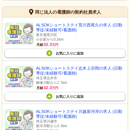
同じ法人の看護師の契約社員求人
ALSOKショートステイ荒川西尾久の求人 (日勤
専従/未経験可/看護師)
東京都荒川区
小台駅から0.3km
32.3
月給
万円
お気に入り
に
追加
ALSOKショートステイ志木上宗岡の求人 (日勤
専従/未経験可/看護師)
埼玉県志木市
柳瀬川駅から2.7km
32.3
月給
万円
お気に入り
に
追加
ALSOKショートステイ川越新河岸の求人 (日勤
専従/未経験可/看護師)
埼玉県川越市
新河岸駅から0.3km