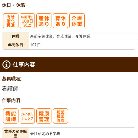
休日・休暇
有
年間休日
休暇
産前産後休業、育児休業、介護休業
給消化促進
100日以上
年間休日
107日
仕事内容
募集職種
看護師
仕事内容
バイタルチェ
服薬・投薬管
業務の変更範
会社が定める業務
囲
ック
理