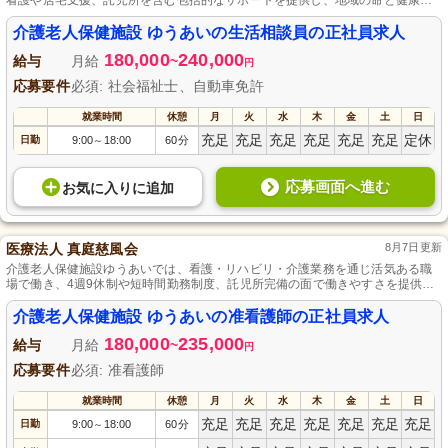
看護や居宅支援、託児所を含む包括的なサポートを提供し、地域の命と健康を
見守ります。
介護老人保健施設 ゆうあいの生活相談員の正社員求人
180,000
240,000
給与
月給
~
円
応募要件
必須: 社会福祉士、自動車免許
就業時間
休憩
月
火
水
木
金
土
日
充足
充足
充足
充足
充足
充足
定休
日勤
9:00
18:00
60分
～
応募画面へ進む
お気に入り
に
追加
医療法人 真庭慈風会
8月7日更新
介護老人保健施設ゆうあいでは、看護・リハビリ・介護業務を通じ活気ある職
場で働き、4週9休制や短時間勤務制度、託児所完備の面で働きやすさを提供
し、入所者の早期家庭復帰を目指しています。
介護老人保健施設 ゆうあいの准看護師の正社員求人
180,000
235,000
給与
月給
~
円
応募要件
必須: 准看護師
就業時間
休憩
月
火
水
木
金
土
日
充足
充足
充足
充足
充足
充足
充足
日勤
9:00
18:00
60分
～