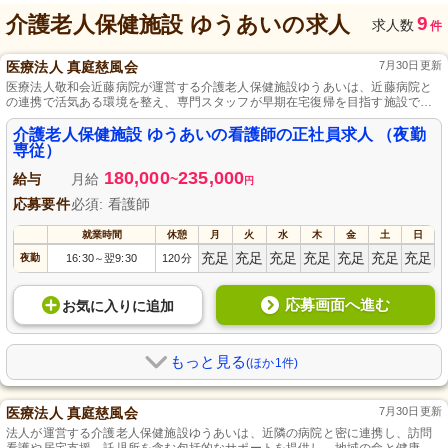
介護老人保健施設 ゆうあい
の求人
9
求人数
件
医療法人 真庭慈風会
7月30日更新
医療法人敬和会近藤病院が運営する介護老人保健施設ゆうあいは、近藤病院と
の連携で活気ある環境を整え、専門スタッフが早期在宅復帰を目指す施設で
す。
介護老人保健施設 ゆうあいの看護師の正社員求人 （夜勤
専従）
180,000
235,000
給与
月給
~
円
応募要件
必須: 看護師
就業時間
休憩
月
火
水
木
金
土
日
充足
充足
充足
充足
充足
充足
充足
夜勤
16:30
翌9:30
120分
～
応募画面へ進む
お気に入り
に
追加
もっと見る
(ほか1件)
医療法人 真庭慈風会
7月30日更新
法人が運営する介護老人保健施設ゆうあいは、近隣の病院と密に連携し、訪問