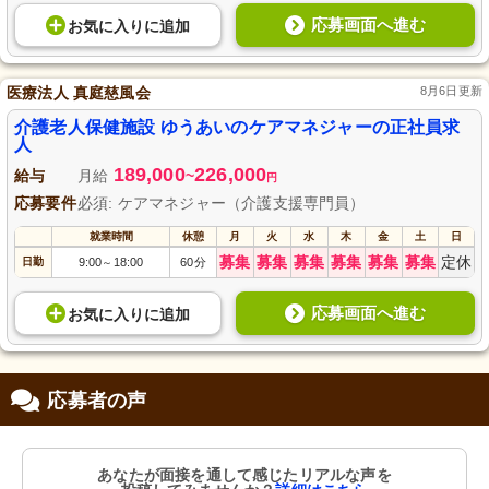
応募画面へ進む
お気に入り
に
追加
医療法人 真庭慈風会
8月6日更新
介護老人保健施設 ゆうあいのケアマネジャーの正社員求
人
189,000
226,000
給与
月給
~
円
応募要件
必須: ケアマネジャー（介護支援専門員）
就業時間
休憩
月
火
水
木
金
土
日
募集
募集
募集
募集
募集
募集
定休
日勤
9:00
18:00
60分
～
応募画面へ進む
お気に入り
に
追加
応募者の声
あなたが面接を通して感じたリアルな声を