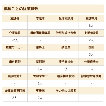
職種ごとの従業員数
施設長
管理者
生活相談員
看護職員
-
-
-
6人
介護職員
機能訓練指導員
計画作成担当者
支援相談員
22人
-
-
2人
医療
ワーカー
栄養士
調理員
医師
-
-
-
3人
歯科医師
薬剤師
理学療法士
作業療法士
-
1人
2人
1人
言語聴覚士
管理栄養士
臨床検査技師
診療放射線技師
-
1人
-
-
介護支援専門員
事務員
その他の従業者
2人
2人
-