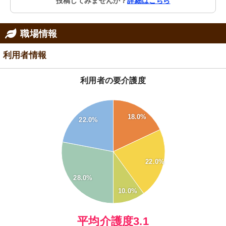
投稿してみませんか？
詳細はこちら
職場情報
利用者情報
利用者の要介護度
28
18.0%
26
22.0%
24
22
20
18
22.0%
16
28.0%
14
10.0%
12
10
0
平均介護度3.1