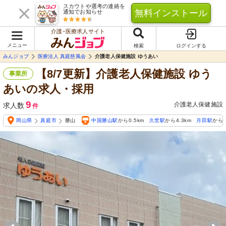
スカウトや選考の連絡を
無料インストール
通知でお知らせ
介護･医療求人サイト
メニュー
検索
ログインする
みんジョブ
医療法人 真庭慈風会
介護老人保健施設 ゆうあい
【8/7更新】介護老人保健施設 ゆう
事業所
あいの求人・採用
9
介護老人保健施設
求人数
件
岡山県
真庭市
勝山
中国勝山駅
から0.5km
久世駅
から4.3km
月田駅
から4