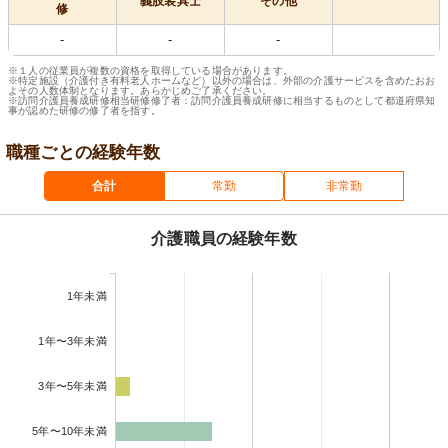
義肢装具士
その他
修
-
-
-
※１人の従業員が複数の資格を取得している場合があります。
※特定施設（介護付き有料老人ホームなど）以外の場合は、外部の介護サービスを含めたおお
よその人数体制となります。あらかじめご了承ください。
※訪問介護員養成研修相当研修修了者：訪問介護員養成研修に相当するものとして都道府県知
事が認めた研修の修了者を指す。
職種ごとの経験年数
合計
常勤
非常勤
介護職員の経験年数
1年未満
1年〜3年未満
3年〜5年未満
5年〜10年未満