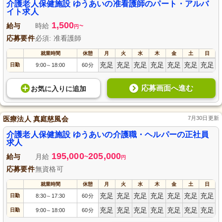
介護老人保健施設 ゆうあいの准看護師のパート・アルバ
イト求人
1,500
給与
時給
~
円
応募要件
必須: 准看護師
就業時間
休憩
月
火
水
木
金
土
日
充足
充足
充足
充足
充足
充足
充足
日勤
9:00
18:00
60分
～
応募画面へ進む
お気に入り
に
追加
医療法人 真庭慈風会
7月30日更新
介護老人保健施設 ゆうあいの介護職・ヘルパーの正社員
求人
195,000
205,000
給与
月給
~
円
応募要件
無資格可
就業時間
休憩
月
火
水
木
金
土
日
充足
充足
充足
充足
充足
充足
充足
日勤
8:30
17:30
60分
～
充足
充足
充足
充足
充足
充足
充足
日勤
9:00
18:00
60分
～