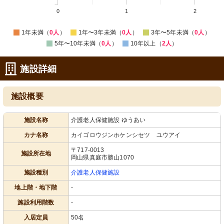
0
1
2
1年未満（
0人
）
1年〜3年未満（
0人
）
3年〜5年未満（
0人
）
5年〜10年未満（
0人
）
10年以上（
2人
）
施設詳細
施設概要
施設名称
介護老人保健施設 ゆうあい
カナ名称
カイゴロウジンホケンシセツ ユウアイ
〒717-0013
施設所在地
岡山県真庭市勝山1070
施設種別
介護老人保健施設
地上階・地下階
-
施設利用階数
-
入居定員
50名