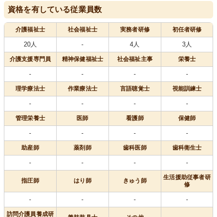
資格を有している従業員数
介護福祉士
社会福祉士
実務者研修
初任者研修
20人
-
4人
3人
介護支援専門員
精神保健福祉士
社会福祉主事
栄養士
-
-
-
-
理学療法士
作業療法士
言語聴覚士
視能訓練士
-
-
-
-
管理栄養士
医師
看護師
保健師
-
-
-
-
助産師
薬剤師
歯科医師
歯科衛生士
-
-
-
-
生活援助従事者研
指圧師
はり師
きゅう師
修
-
-
-
-
訪問介護員養成研