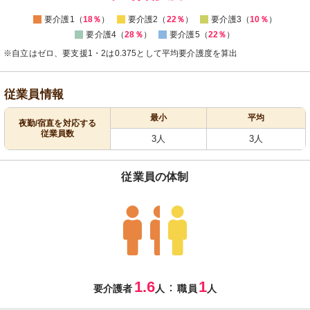
要介護1（
18％
）
要介護2（
22％
）
要介護3（
10％
）
要介護4（
28％
）
要介護5（
22％
）
※自立はゼロ、要支援1・2は0.375として平均要介護度を算出
従業員情報
最小
平均
夜勤/宿直を対応する
従業員数
3人
3人
従業員の体制
1.6
1
：
要介護者
人
職員
人