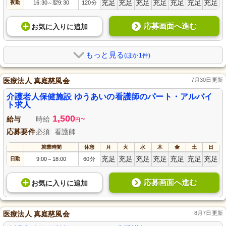
充足
充足
充足
充足
充足
充足
充足
夜勤
16:30
翌9:30
120分
～
応募画面へ進む
お気に入り
に
追加
もっと見る
(ほか1件)
医療法人 真庭慈風会
7月30日更新
介護老人保健施設 ゆうあいの看護師のパート・アルバイ
ト求人
1,500
給与
時給
~
円
応募要件
必須: 看護師
就業時間
休憩
月
火
水
木
金
土
日
充足
充足
充足
充足
充足
充足
充足
日勤
9:00
18:00
60分
～
応募画面へ進む
お気に入り
に
追加
医療法人 真庭慈風会
8月7日更新