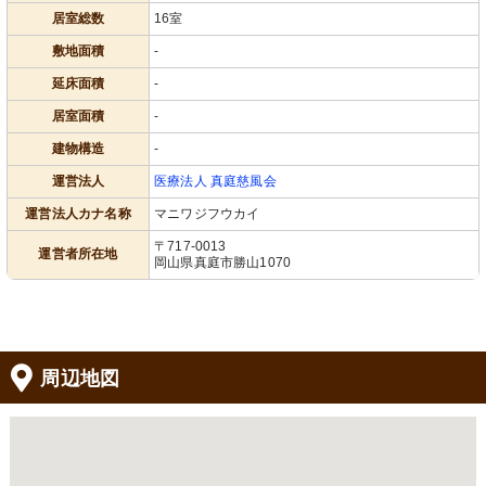
居室総数
16室
敷地面積
-
延床面積
-
居室面積
-
建物構造
-
運営法人
医療法人 真庭慈風会
運営法人カナ名称
マニワジフウカイ
〒717-0013
運営者所在地
岡山県真庭市勝山1070
周辺地図