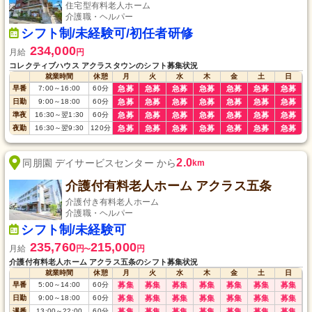
住宅型有料老人ホーム
介護職・ヘルパー
シフト制/未経験可/初任者研修
234,000
月給
円
コレクティブハウス アクラスタウンのシフト募集状況
就業時間
休憩
月
火
水
木
金
土
日
早番
7:00
～
16:00
60
分
急募
急募
急募
急募
急募
急募
急募
日勤
9:00
～
18:00
60
分
急募
急募
急募
急募
急募
急募
急募
準夜
16:30
～
翌1:30
60
分
急募
急募
急募
急募
急募
急募
急募
夜勤
16:30
～
翌9:30
120
分
急募
急募
急募
急募
急募
急募
急募
2.0
同朋園 デイサービスセンター から
km
介護付有料老人ホーム アクラス五条
介護付き有料老人ホーム
介護職・ヘルパー
シフト制/未経験可
235,760
215,000
月給
円
円
〜
介護付有料老人ホーム アクラス五条のシフト募集状況
就業時間
休憩
月
火
水
木
金
土
日
早番
5:00
～
14:00
60
分
募集
募集
募集
募集
募集
募集
募集
日勤
9:00
～
18:00
60
分
募集
募集
募集
募集
募集
募集
募集
遅番
13:00
～
22:00
60
分
募集
募集
募集
募集
募集
募集
募集