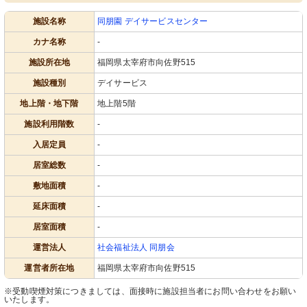
施設名称
同朋園 デイサービスセンター
カナ名称
-
施設所在地
福岡県太宰府市向佐野515
施設種別
デイサービス
地上階・地下階
地上階5階
施設利用階数
-
入居定員
-
居室総数
-
敷地面積
-
延床面積
-
居室面積
-
運営法人
社会福祉法人 同朋会
運営者所在地
福岡県太宰府市向佐野515
※受動喫煙対策につきましては、面接時に施設担当者にお問い合わせをお願い
いたします。