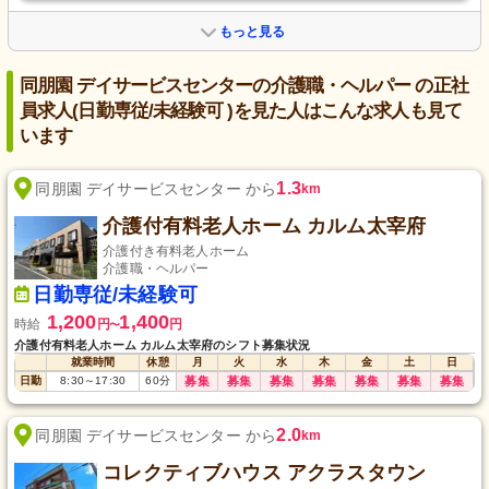
もっと見る
同朋園 デイサービスセンターの介護職・ヘルパー の正社
員求人(日勤専従/未経験可 )を見た人はこんな求人も見て
います
1.3
同朋園 デイサービスセンター から
km
介護付有料老人ホーム カルム太宰府
介護付き有料老人ホーム
介護職・ヘルパー
日勤専従/未経験可
1,200
1,400
時給
円
円
〜
介護付有料老人ホーム カルム太宰府のシフト募集状況
就業時間
休憩
月
火
水
木
金
土
日
日勤
8:30
～
17:30
60
分
募集
募集
募集
募集
募集
募集
募集
2.0
同朋園 デイサービスセンター から
km
コレクティブハウス アクラスタウン