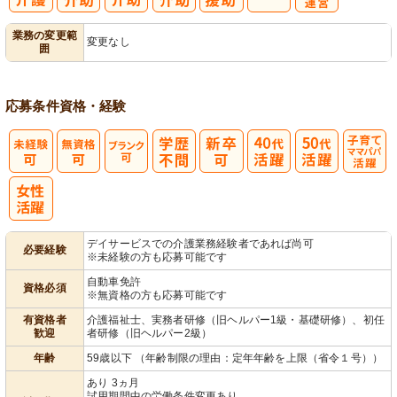
レク企画・運
業務の変更範
変更なし
囲
営
応募条件
資格・経験
子育てママパ
パ活躍
デイサービスでの介護業務経験者であれば尚可
必要経験
※未経験の方も応募可能です
自動車免許
資格必須
※無資格の方も応募可能です
有資格者
介護福祉士、実務者研修（旧ヘルパー1級・基礎研修）、初任
歓迎
者研修（旧ヘルパー2級）
年齢
59歳以下 （年齢制限の理由：定年年齢を上限（省令１号））
あり 3ヵ月
試用期間中の労働条件変更あり