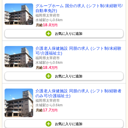
グループホーム 国分の求人 (シフト制/未経験可/
自動車免許)
福岡県太宰府市
水城駅から0.6km
18.0
月給
万円
お気に入り
に
追加
介護老人保健施設 同朋の求人 (シフト制/未経験
可/介護福祉士)
福岡県太宰府市
水城駅から0.6km
18.4
月給
万円
お気に入り
に
追加
介護老人保健施設 同朋の求人 (シフト制/経験者
のみ可/介護福祉士)
福岡県太宰府市
水城駅から0.6km
17.7
月給
万円
お気に入り
に
追加