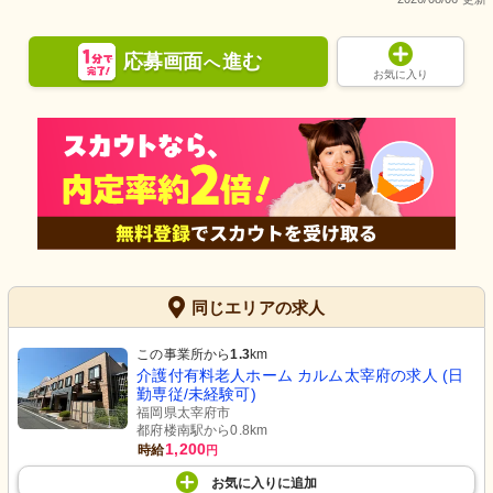
応募画面
進む
へ
お気に入り
同じエリアの求人
この事業所から
1.3
km
介護付有料老人ホーム カルム太宰府の求人 (日
勤専従/未経験可)
福岡県太宰府市
都府楼南駅から0.8km
1,200
時給
円
お気に入り
に
追加