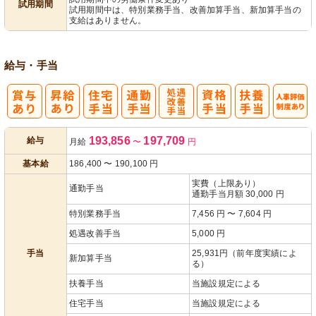
試用期間
試用期間中は、特別業務手当、改善加算手当、新加算手当の
支給はありません。
給与・手当
処
人事評価制度
193,856
197,709
給与
月給
〜
円
遇改善手当
あり
基本給
186,400
〜
190,100
円
実費（上限あり）
通勤手当
通勤手当月額 30,000 円
特別業務手当
7,456 円 〜 7,604 円
処遇改善手当
5,000 円
手当
25,931円（前年度実績によ
新加算手当
る）
扶養手当
当施設規定による
住宅手当
当施設規定による