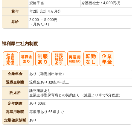
資格手当
介護福祉士：4,000円/月
賞与
年2回 合計 4ヵ月分
2,000 ～ 5,000円
昇給
（月あたり）
福利厚生
社内制度
社
託
再雇用制度あ
企業年金
あり（確定拠出年金）
会保険完備
児施設あり
り
退職金制度
退職金あり 勤続3年以上
託児施設あり
託児所
企業主導型保育所との契約あり（施設より車で5分程度）
定年制度
あり 60歳
再雇用制度
再雇用あり 65歳まで
定期健康診断
あり