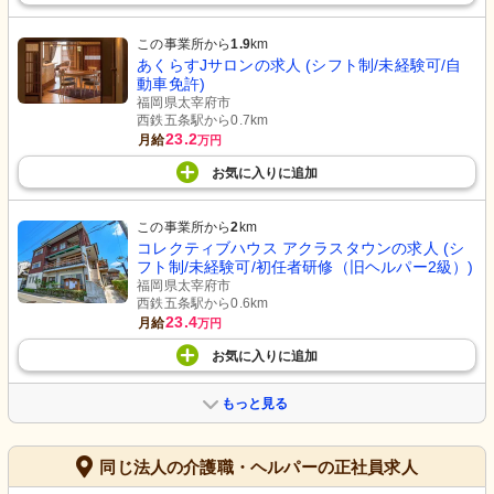
この事業所から
1.9
km
あくらすJサロンの求人 (シフト制/未経験可/自
動車免許)
福岡県太宰府市
西鉄五条駅から0.7km
23.2
月給
万円
お気に入り
に
追加
この事業所から
2
km
コレクティブハウス アクラスタウンの求人 (シ
フト制/未経験可/初任者研修（旧ヘルパー2級）)
福岡県太宰府市
西鉄五条駅から0.6km
23.4
月給
万円
お気に入り
に
追加
もっと見る
同じ法人の介護職・ヘルパーの正社員求人