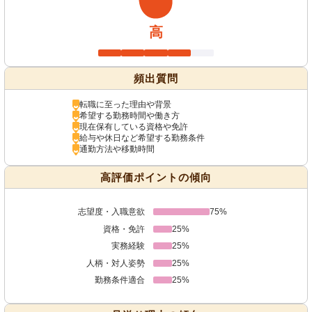
高
頻出質問
転職に至った理由や背景
希望する勤務時間や働き方
現在保有している資格や免許
給与や休日など希望する勤務条件
通勤方法や移動時間
高評価ポイントの傾向
志望度・入職意欲
75%
資格・免許
25%
実務経験
25%
人柄・対人姿勢
25%
勤務条件適合
25%