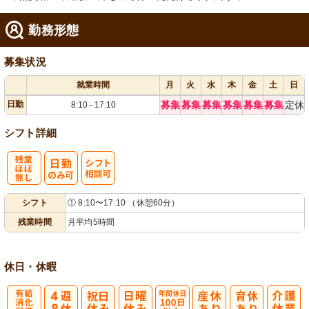
勤務形態
募集状況
就業時間
月
火
水
木
金
土
日
日勤
募集
募集
募集
募集
募集
募集
定休
8:10
17:10
～
シフト詳細
残
シ
シフト
① 8:10〜17:10 （休憩60分）
業ほぼなし
フト相談可
残業時間
月平均5時間
休日・休暇