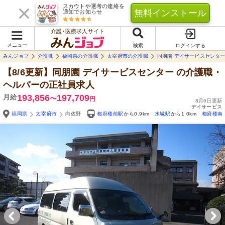
スカウトや選考の連絡を
無料インストール
通知でお知らせ
介護･医療求人サイト
メニュー
検索
ログインする
みんジョブ
介護職
福岡県の介護職
太宰府市の介護職
同朋園 デイサービスセンタ
【8/6更新】同朋園 デイサービスセンター
の介護職・
ヘルパーの正社員求人
月給
193,856
197,709
〜
円
8月6日更新
デイサービス
福岡県
太宰府市
向佐野
都府楼前駅
から0.9km
水城駅
から1.0km
都府楼南