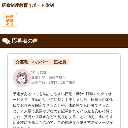
研修制度
教育
サポート体制
研
応募者の声
修制度あり
介護職・ヘルパー
正社員
50代 女性
最終学歴：高等学校卒
経験年数：9年以上10年未満
予定がある中でも検討しやすい日勤（8時〜17時）のデイサ
ービスで、夜勤がない点に魅力を感じました。日曜日が定休
日でお休みが固定できることや、未経験でも応募できるこ
と、求人票で残業が少なめと記載されている点も安心材料で
した。賞与や退職金などの制度があることに加え、通いやす
い距離にある点も含めて、この施設なら働き方のイメージが