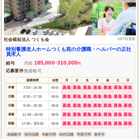
社会福祉法人 つくも会
8月7日更新
特別養護老人ホームつくも苑の介護職・ヘルパーの正社
員求人
185,000
310,000
給与
月給
~
円
応募要件
無資格可
就業時間
休憩
月
火
水
木
金
土
日
募集
募集
募集
募集
募集
募集
募集
早番
7:00
16:00
60分
～
募集
募集
募集
募集
募集
募集
募集
日勤
8:30
17:30
60分
～
募集
募集
募集
募集
募集
募集
募集
日勤
9:30
18:30
60分
～
募集
募集
募集
募集
募集
募集
募集
遅番
11:00
20:00
60分
～
募集
募集
募集
募集
募集
募集
募集
夜勤
17:00
翌9:00
60分
～
未経験可
50代活躍
年齢不問
60代活躍
学歴不問
新卒可