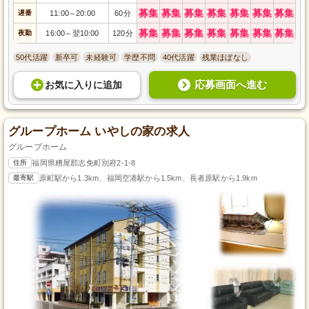
募集
募集
募集
募集
募集
募集
募集
遅番
11:00
20:00
60分
～
募集
募集
募集
募集
募集
募集
募集
夜勤
16:00
翌10:00
120分
～
50代活躍
新卒可
未経験可
学歴不問
40代活躍
残業ほぼなし
応募画面へ進む
お気に入り
に
追加
グループホーム いやしの家の求人
グループホーム
住所
福岡県糟屋郡志免町別府2-1-8
最寄駅
原町駅から1.3km、福岡空港駅から1.5km、長者原駅から1.9km