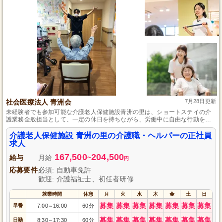
社会医療法人 青洲会
7月28日更新
未経験者でも参加可能な介護老人保健施設青洲の里は、ショートステイの介
護業務全般担当として、一定の休日を持ちながら、労働中に自由な行動を取
れる環境を提供します。
介護老人保健施設 青洲の里の介護職・ヘルパーの正社員
求人
167,500
204,500
給与
月給
~
円
応募要件
必須: 自動車免許
歓迎: 介護福祉士、初任者研修
就業時間
休憩
月
火
水
木
金
土
日
募集
募集
募集
募集
募集
募集
募集
早番
7:00
16:00
60分
～
募集
募集
募集
募集
募集
募集
募集
日勤
8:30
17:30
60分
～