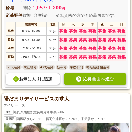
1,057
1,200
給与
時給
~
円
応募要件
歓迎: 介護福祉士 ※無資格の方でも応募可能です。
就業時間
休憩
月
火
水
木
金
土
日
募集
募集
募集
募集
募集
募集
募集
早番
6:00
15:00
60分
～
募集
募集
募集
募集
募集
募集
募集
日勤
9:30
18:30
60分
～
募集
募集
募集
募集
募集
募集
募集
遅番
12:00
21:00
60分
～
募集
募集
募集
募集
募集
募集
募集
夜勤
21:00
翌6:00
60分
～
50代活躍
未経験可
40代活躍
新卒可
学歴不問
時短勤務相談可
応募画面へ進む
お気に入り
に
追加
陽だまりデイサービスの求人
デイサービス
住所
福岡県糟屋郡志免町片峰中央3-18-8
最寄駅
酒殿駅から2.7km、福岡空港駅から3.2km、宇美駅から3.7km