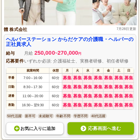
體 株式会社
7月28日更新
ヘルパーステーション からだケアの介護職・ヘルパーの
正社員求人
250,000
270,000
給与
月給
~
円
応募要件
いずれか必須: 介護福祉士、実務者研修、初任者研修
就業時間
休憩
月
火
水
木
金
土
日
募集
募集
募集
募集
募集
募集
募集
早番
7:00
16:00
60分
～
募集
募集
募集
募集
募集
募集
募集
日勤
8:30
17:30
60分
～
募集
募集
募集
募集
募集
募集
募集
遅番
11:00
20:00
60分
～
募集
募集
募集
募集
募集
募集
募集
夜勤
16:30
翌9:30
60分
～
50代活躍
新卒可
未経験可
年齢不問
学歴不問
40代活躍
応募画面へ進む
お気に入り
に
追加