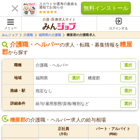
スカウトや選考の連絡を
無料インストール
通知でお知らせ
介護･医療求人サイト
メニュー
ログインする
みんジョブ
介護職
福岡県の介護職
糟屋郡の介護職求人
介護職・ヘルパー
糟屋
の求人・転職・募集情報を
郡
から探す
職種
介護職・ヘルパー
選択
地域
福岡県
選択
糟屋郡
選択
路線・駅
指定なし
選択
詳細条件
給与/雇用形態/資格/種別など
選択
糟屋郡
の介護職・ヘルパー求人の給与相場
正社員
パート・アルバイト
(月収)
(時給)