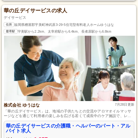
華の丘デイサービスの求人
デイサービス
住所
福岡県糟屋郡宇美町神武原3-29-5住宅型有料老人ホームゆうはな
最寄駅
宇美駅から2.2km、太宰府駅から6.4km、長者原駅から6.8km
株式会社 ゆうはな
7月28日更新
「華の丘デイサービス」は、地域の子供たちとの交流やアロマオイルマッサ
ージなどを通じて利用者の楽しみを広げる若くて成長中のケア施設で、レク
リエーションの企画が得意な方や介護に情熱を持つ方に適した場所です。
華の丘デイサービスの介護職・ヘルパーのパート・アル
バイト求人