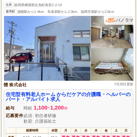
住所
福岡県糟屋郡志免町南里2-2-14
最寄駅
酒殿駅から1.4km、長者原駅から2.3km、福岡空港駅から2.6km
パノラマ
體 株式会社
7月28日更新
住宅型有料老人ホーム からだケアの介護職・ヘルパーの
パート・アルバイト求人
1,100
1,200
給与
時給
~
円
応募要件
必須: 初任者研修
歓迎: 介護福祉士
就業時間
休憩
月
火
水
木
金
土
日