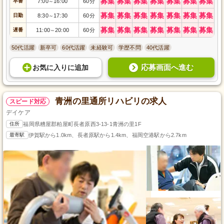
募集
募集
募集
募集
募集
募集
募集
早番
7:00
16:00
60分
～
募集
募集
募集
募集
募集
募集
募集
日勤
8:30
17:30
60分
～
募集
募集
募集
募集
募集
募集
募集
遅番
11:00
20:00
60分
～
50代活躍
新卒可
60代活躍
未経験可
学歴不問
40代活躍
応募画面へ進む
お気に入り
に
追加
青洲の里通所リハビリの求人
スピード対応
デイケア
住所
福岡県糟屋郡粕屋町長者原西3-13-1青洲の里1F
最寄駅
伊賀駅から1.0km、長者原駅から1.4km、福岡空港駅から2.7km