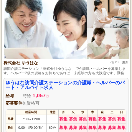
株式会社 ゆうはな
7月28日更新
訪問介護ステーション「株式会社ゆうはな」で介護職・ヘルパーを募集しま
す。ヘルパー2級の資格をお持ちであれば、未経験の方も大歓迎です。勤務日
数や時間は相談可能で、空き時間を有効に活用できます。先輩スタッフによ
る丁寧な指導で、ブランクがある方も安心して働ける環境を整えています。
ゆうはな訪問介護ステーションの介護職・ヘルパーのパ
また、将来を見据えた正社員登用制度もあるため、長期的にやりがいを感じ
ート・アルバイト求人
ながら働くことができます。
1,057
給与
時給
円
応募要件
無資格可
就業時間
休憩
月
火
水
木
金
土
日
募集
募集
募集
募集
募集
募集
募集
早番
7:00
11:00
-
～
募集
募集
募集
募集
募集
募集
募集
長日
0:00
翌0:00(8h)
60分
～