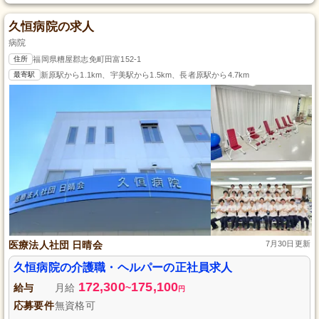
久恒病院の求人
病院
住所
福岡県糟屋郡志免町田富152-1
最寄駅
新原駅から1.1km、宇美駅から1.5km、長者原駅から4.7km
医療法人社団 日晴会
7月30日更新
久恒病院の介護職・ヘルパーの正社員求人
172,300
175,100
給与
月給
~
円
応募要件
無資格可