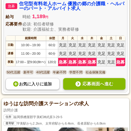
住宅型有料老人ホーム 優雅の郷の介護職・ヘルパ
急募
ーのパート・アルバイト求人
1,189
給与
時給
円
応募要件
必須: 初任者研修
歓迎: 介護福祉士、実務者研修
就業時間
休憩
月
火
水
木
金
土
日
充足
充足
充足
充足
充足
充足
充足
日勤
10:00
19:00
60分
～
充足
充足
充足
充足
充足
充足
充足
遅番
11:00
20:00
60分
～
急募
急募
急募
急募
充足
充足
急募
夜勤
17:00
翌9:00(8h〜)
120分
～
50代活躍
新卒可
40代活躍
年齢不問
学歴不問
社会保険完備
応募画面へ進む
お気に入り
に
追加
ゆうはな訪問介護ステーションの求人
訪問介護
住所
福岡県糟屋郡宇美町神武原3-29-5
最寄駅
宇美駅から2.2km、太宰府駅から6.4km、長者原駅から6.8km