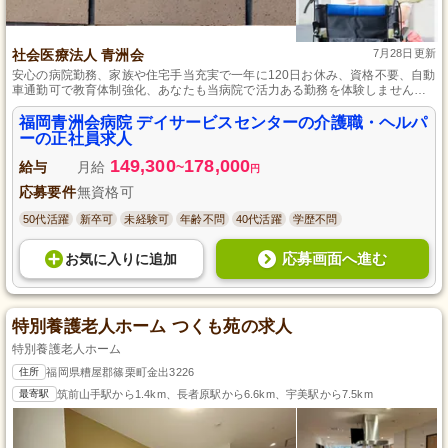
社会医療法人 青洲会
7月28日更新
安心の病院勤務、家族や住宅手当充実で一年に120日お休み、資格不要、自動
車通勤可で教育体制強化、あなたも当病院で活力ある勤務を体験しません
か。
福岡青洲会病院 デイサービスセンターの介護職・ヘルパ
ーの正社員求人
149,300
178,000
給与
月給
~
円
応募要件
無資格可
50代活躍
新卒可
未経験可
年齢不問
40代活躍
学歴不問
応募画面へ進む
お気に入り
に
追加
特別養護老人ホーム つくも苑の求人
特別養護老人ホーム
住所
福岡県糟屋郡篠栗町金出3226
最寄駅
筑前山手駅から1.4km、長者原駅から6.6km、宇美駅から7.5km