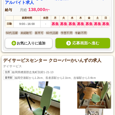
アルバイト求人
138,000
給与
月給
~
円
就業時間
休憩
月
火
水
木
金
土
日
募集
募集
募集
募集
募集
募集
募集
日勤
9:00
16:00
-
～
50代活躍
未経験可
新卒可
60代活躍
学歴不問
年齢不問
応募画面へ進む
お気に入り
に
追加
デイサービスセンター クローバーかいんずの求人
デイサービス
住所
福岡県糟屋郡志免町別府1-21-13
最寄駅
福岡空港駅から1.2km、長者原駅から2.1km、吉塚駅から3.4km