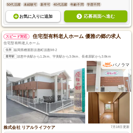
50代活躍
未経験可
新卒可
40代活躍
年齢不問
学歴不問
応募画面へ進む
お気に入り
に
追加
住宅型有料老人ホーム 優雅の郷の求人
スピード対応
住宅型有料老人ホーム
住所
福岡県糟屋郡須惠町須惠98-2
最寄駅
須恵中央駅から1.2km、宇美駅から3.0km、長者原駅から3.8km
パノラマ
株式会社 リアルライフケア
7月18日更新