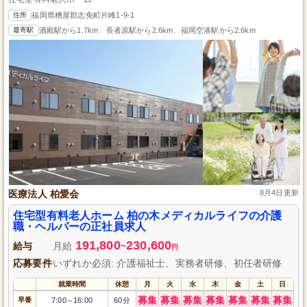
住所
福岡県糟屋郡志免町片峰1-9-1
最寄駅
酒殿駅から1.7km、長者原駅から2.6km、福岡空港駅から2.6km
医療法人 柏愛会
8月4日更新
住宅型有料老人ホーム 柏の木メディカルライフの介護
職・ヘルパーの正社員求人
191,800
230,600
給与
月給
~
円
応募要件
いずれか必須: 介護福祉士、実務者研修、初任者研修
就業時間
休憩
月
火
水
木
金
土
日
募集
募集
募集
募集
募集
募集
募集
早番
7:00
16:00
60分
～