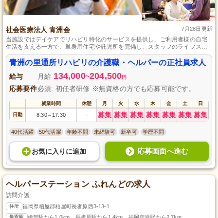
社会医療法人 青洲会
7月28日更新
当施設ではデイケアでリハビリ特化のサービスを提供し、ご利用者様の自宅
生活を支える一方で、単身用住宅や託児所を完備し、スタッフのライフステ
ージに合わせた働き方を実現しています。
青洲の里通所リハビリの介護職・ヘルパーの正社員求人
134,000
204,500
給与
月給
~
円
応募要件
必須: 初任者研修 ※無資格の方でも応募可能です。
就業時間
休憩
月
火
水
木
金
土
日
募集
募集
募集
募集
募集
募集
募集
日勤
8:30
17:30
-
～
40代活躍
50代活躍
年齢不問
未経験可
新卒可
学歴不問
応募画面へ進む
お気に入り
に
追加
ヘルパーステーション ふれんどの求人
訪問介護
住所
福岡県糟屋郡粕屋町長者原西3-13-1
最寄駅
伊賀駅から1.0km、長者原駅から1.4km、福岡空港駅から2.7km