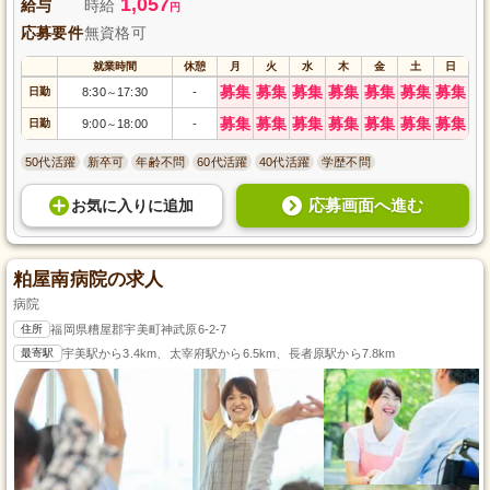
1,057
給与
時給
円
応募要件
無資格可
就業時間
休憩
月
火
水
木
金
土
日
募集
募集
募集
募集
募集
募集
募集
日勤
8:30
17:30
-
～
募集
募集
募集
募集
募集
募集
募集
日勤
9:00
18:00
-
～
50代活躍
新卒可
年齢不問
60代活躍
40代活躍
学歴不問
応募画面へ進む
お気に入り
に
追加
粕屋南病院の求人
病院
住所
福岡県糟屋郡宇美町神武原6-2-7
最寄駅
宇美駅から3.4km、太宰府駅から6.5km、長者原駅から7.8km