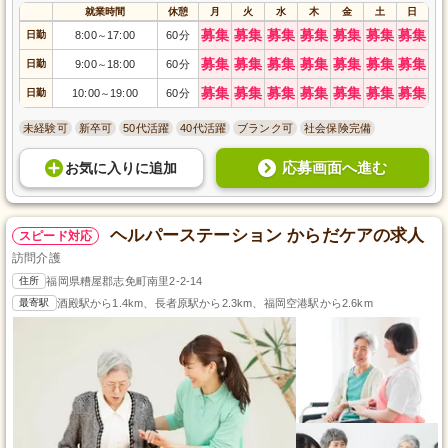
就業時間
休憩
月
火
水
木
金
土
日
募集
募集
募集
募集
募集
募集
募集
日勤
8:00
17:00
60分
～
募集
募集
募集
募集
募集
募集
募集
日勤
9:00
18:00
60分
～
募集
募集
募集
募集
募集
募集
募集
日勤
10:00
19:00
60分
～
未経験可
新卒可
50代活躍
40代活躍
ブランク可
社会保険完備
応募画面へ進む
お気に入り
に
追加
ヘルパーステーション からだケアの求人
スピード対応
訪問介護
住所
福岡県糟屋郡志免町南里2-2-14
最寄駅
酒殿駅から1.4km、長者原駅から2.3km、福岡空港駅から2.6km