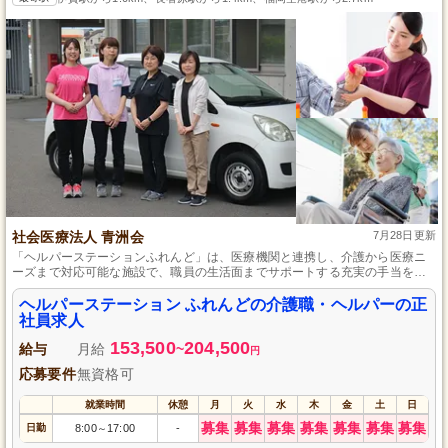
社会医療法人 青洲会
7月28日更新
「ヘルパーステーションふれんど」は、医療機関と連携し、介護から医療ニ
ーズまで対応可能な施設で、職員の生活面までサポートする充実の手当を提
供します。
ヘルパーステーション ふれんどの介護職・ヘルパーの正
社員求人
153,500
204,500
給与
月給
~
円
応募要件
無資格可
就業時間
休憩
月
火
水
木
金
土
日
募集
募集
募集
募集
募集
募集
募集
日勤
8:00
17:00
-
～