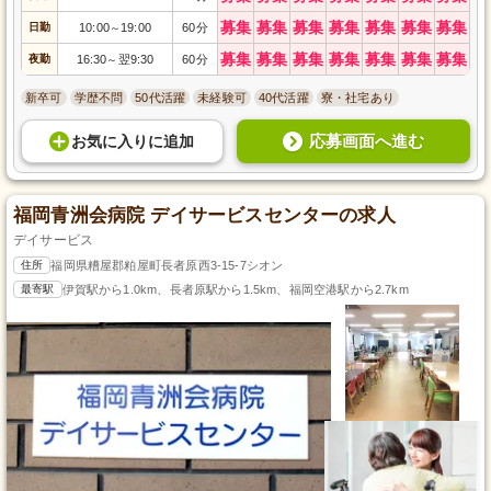
募集
募集
募集
募集
募集
募集
募集
日勤
10:00
19:00
60分
～
募集
募集
募集
募集
募集
募集
募集
夜勤
16:30
翌9:30
60分
～
新卒可
学歴不問
50代活躍
未経験可
40代活躍
寮・社宅あり
応募画面へ進む
お気に入り
に
追加
福岡青洲会病院 デイサービスセンターの求人
デイサービス
住所
福岡県糟屋郡粕屋町長者原西3-15-7シオン
最寄駅
伊賀駅から1.0km、長者原駅から1.5km、福岡空港駅から2.7km