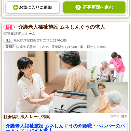
応募画面へ進む
お気に入り
に
追加
介護老人福祉施設 ムネしんぐうの求人
新着
特別養護老人ホーム
住所
福岡県糟屋郡新宮町立花口2176-185
最寄駅
九産大前駅から4.2km、香椎駅から4.6km、和白駅から5.3km
社会福祉法人 レーヴ福岡
7月28日更新
介護老人福祉施設 ムネしんぐうの介護職・ヘルパーのパ
ート・アルバイト求人