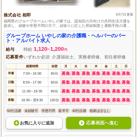
株式会社 相即
8月7日更新
福岡県のグループホームいやしの家では、認知症の方向けの共同生活介護を
提供し、経験や学歴不問の方で、頑張りに応じた昇給制度と通勤手段の選択
ができます。
グループホーム いやしの家の介護職・ヘルパーのパー
ト・アルバイト求人
1,120
1,200
給与
時給
~
円
応募要件
いずれか必須: 介護福祉士、実務者研修、初任者研修
就業時間
休憩
月
火
水
木
金
土
日
募集
募集
募集
募集
募集
募集
募集
早番
7:30
16:00
60分
～
募集
募集
募集
募集
募集
募集
募集
日勤
8:30
17:00
60分
～
募集
募集
募集
募集
募集
募集
募集
日勤
11:00
19:30
60分
～
募集
募集
募集
募集
募集
募集
募集
夜勤
16:30
翌9:30
120分
～
50代活躍
未経験可
学歴不問
新卒可
40代活躍
残業ほぼなし
応募画面へ進む
お気に入り
に
追加