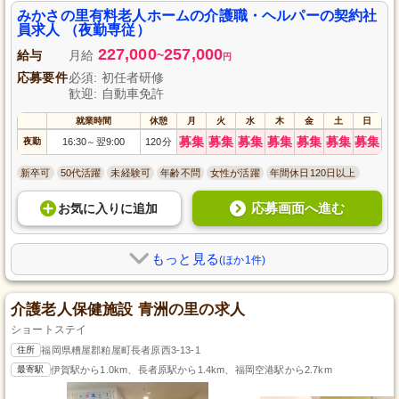
みかさの里有料老人ホームの介護職・ヘルパーの契約社
員求人 （夜勤専従）
227,000
257,000
給与
月給
~
円
応募要件
必須: 初任者研修
歓迎: 自動車免許
就業時間
休憩
月
火
水
木
金
土
日
募集
募集
募集
募集
募集
募集
募集
夜勤
16:30
翌9:00
120分
～
新卒可
50代活躍
未経験可
年齢不問
女性が活躍
年間休日120日以上
応募画面へ進む
お気に入り
に
追加
もっと見る
(ほか1件)
介護老人保健施設 青洲の里の求人
ショートステイ
住所
福岡県糟屋郡粕屋町長者原西3-13-1
最寄駅
伊賀駅から1.0km、長者原駅から1.4km、福岡空港駅から2.7km