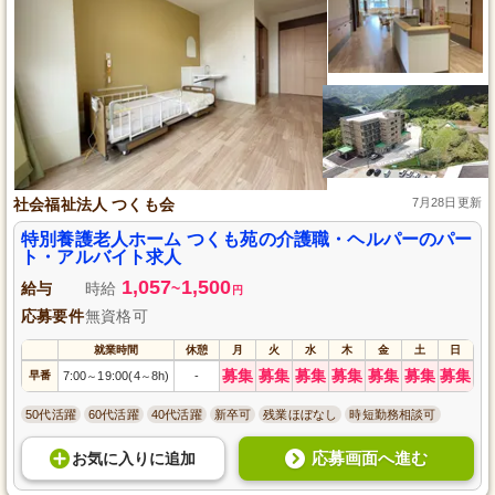
社会福祉法人 つくも会
7月28日更新
特別養護老人ホーム つくも苑の介護職・ヘルパーのパー
ト・アルバイト求人
1,057
1,500
給与
時給
~
円
応募要件
無資格可
就業時間
休憩
月
火
水
木
金
土
日
募集
募集
募集
募集
募集
募集
募集
早番
7:00
19:00(4
8h)
-
～
～
50代活躍
60代活躍
40代活躍
新卒可
残業ほぼなし
時短勤務相談可
応募画面へ進む
お気に入り
に
追加