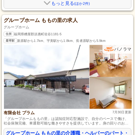
もっと見る
(ほか2件)
グループホーム ももの里の求人
グループホーム
住所
福岡県糟屋郡須惠町佐谷1181-5
最寄駅
新原駅から1.7km、宇美駅から1.8km、長者原駅から5.9km
パノラマ
有限会社 プラム
7月30日更新
「グループホームももの里」は認知症対応型施設で、自分のペースで働け、
社会保険完備、車通勤可能な働きやすさを提供しています。身の回りのお世
話など、介護業務全般に携われる経験を得られます。
グループホーム ももの里の介護職・ヘルパーのパート・