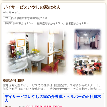
デイサービスいやしの家の求人
デイサービス
住所
福岡県糟屋郡志免町別府2-1-8
最寄駅
原町駅から1.3km、福岡空港駅から1.5km、長者原駅から1.9km
株式会社 相即
認知症対応型デイサービスでの仕事は日勤限定で、未経験からのスタート、
託児所利用可能という特典付き。生活全般のサポートと送迎業務を担当し、
安定した長期勤務が可能な職場です。
デイサービスいやしの家の介護職・ヘルパーの正社員求
人
213,500
218,500