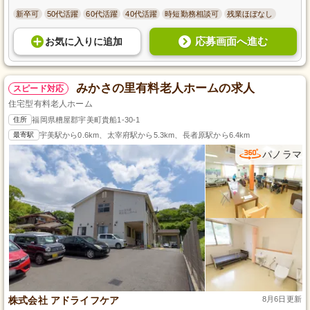
新卒可
50代活躍
60代活躍
40代活躍
時短勤務相談可
残業ほぼなし
応募画面へ進む
お気に入り
に
追加
みかさの里有料老人ホームの求人
スピード対応
住宅型有料老人ホーム
住所
福岡県糟屋郡宇美町貴船1-30-1
最寄駅
宇美駅から0.6km、太宰府駅から5.3km、長者原駅から6.4km
パノラマ
株式会社 アドライフケア
8月6日更新