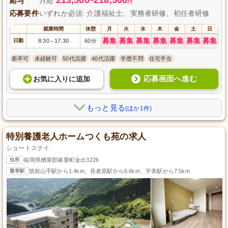
給与
月給
~
円
応募要件
いずれか必須: 介護福祉士、実務者研修、初任者研修
就業時間
休憩
月
火
水
木
金
土
日
募集
募集
募集
募集
募集
募集
募集
日勤
8:30
17:30
60分
～
新卒可
未経験可
50代活躍
40代活躍
学歴不問
住宅手当
応募画面へ進む
お気に入り
に
追加
もっと見る
(ほか1件)
特別養護老人ホームつくも苑の求人
ショートステイ
住所
福岡県糟屋郡篠栗町金出3226
最寄駅
筑前山手駅から1.4km、長者原駅から6.6km、宇美駅から7.5km