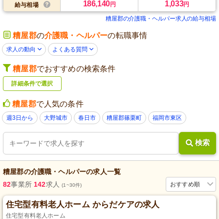
186,140
1,033
円
円
給与相場
糟屋郡の介護職・ヘルパー求人の給与相場
糟屋郡
の
介護職・ヘルパー
の転職事情
求人の動向
よくある質問
糟屋郡
でおすすめの検索条件
詳細条件で選択
糟屋郡
で人気の条件
週3日から
大野城市
春日市
糟屋郡篠栗町
福岡市東区
検索
糟屋郡
の
介護職・ヘルパー
の求人一覧
82
事業所
142
求人
おすすめ順
(1~30件)
住宅型有料老人ホーム からだケアの求人
住宅型有料老人ホーム