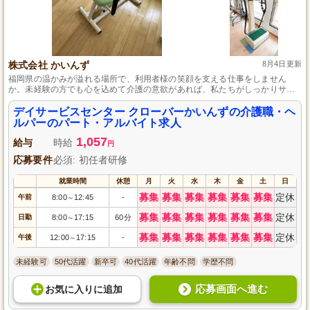
株式会社 かいんず
8月4日更新
福岡県の温かみが溢れる場所で、利用者様の笑顔を支える仕事をしません
か。未経験の方でも心を込めて介護の意欲があれば、私たちがしっかりサポ
ートします。フレキシブルな勤務体系で、ワークライフバランスを大事にし
ながら成長できる環境がここにはあります。
デイサービスセンター クローバーかいんずの介護職・ヘ
ルパーのパート・アルバイト求人
1,057
給与
時給
円
応募要件
必須: 初任者研修
就業時間
休憩
月
火
水
木
金
土
日
募集
募集
募集
募集
募集
募集
定休
午前
8:00
12:45
-
～
募集
募集
募集
募集
募集
募集
定休
日勤
8:00
17:15
60分
～
募集
募集
募集
募集
募集
募集
定休
午後
12:00
17:15
-
～
未経験可
50代活躍
新卒可
40代活躍
年齢不問
学歴不問
応募画面へ進む
お気に入り
に
追加