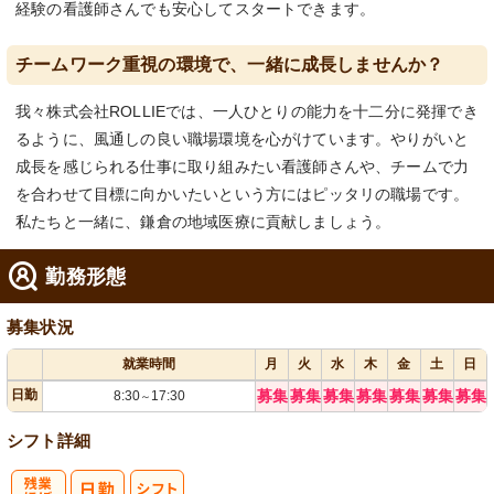
経験の看護師さんでも安心してスタートできます。
チームワーク重視の環境で、一緒に成長しませんか？
我々株式会社ROLLIEでは、一人ひとりの能力を十二分に発揮でき
るように、風通しの良い職場環境を心がけています。やりがいと
成長を感じられる仕事に取り組みたい看護師さんや、チームで力
を合わせて目標に向かいたいという方にはピッタリの職場です。
私たちと一緒に、鎌倉の地域医療に貢献しましょう。
勤務形態
募集状況
就業時間
月
火
水
木
金
土
日
日勤
募集
募集
募集
募集
募集
募集
募集
8:30
17:30
～
シフト詳細