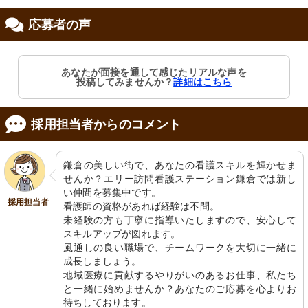
応募者の声
修制度あり
あなたが面接を通して感じたリアルな声を
投稿してみませんか？
詳細はこちら
採用担当者からのコメント
鎌倉の美しい街で、あなたの看護スキルを輝かせま
せんか？エリー訪問看護ステーション鎌倉では新し
い仲間を募集中です。

採用担当者
看護師の資格があれば経験は不問。

未経験の方も丁寧に指導いたしますので、安心して
スキルアップが図れます。

風通しの良い職場で、チームワークを大切に一緒に
成長しましょう。

地域医療に貢献するやりがいのあるお仕事、私たち
と一緒に始めませんか？あなたのご応募を心よりお
待ちしております。