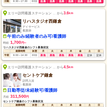
日勤
8:30
～
17:30
60
分
急募
急募
急募
急募
急募
急募
急募
3.6
エリー訪問看護ステーション ... から
km
リハスタジオ西鎌倉
デイサービス
看護師
午前のみ/経験者のみ可/看護師
1,700
時給
円
〜
リハスタジオ西鎌倉のシフト募集状況
就業時間
休憩
月
火
水
木
金
土
日
午前
9:00
～
14:30
30
分
募集
募集
募集
募集
募集
定休
定休
4.5
エリー訪問看護ステーション ... から
km
セントケア鎌倉
訪問入浴
看護師
日勤専従/未経験可/看護師
311,500
月給
円
セントケア鎌倉のシフト募集状況
就業時間
休憩
月
火
水
木
金
土
日