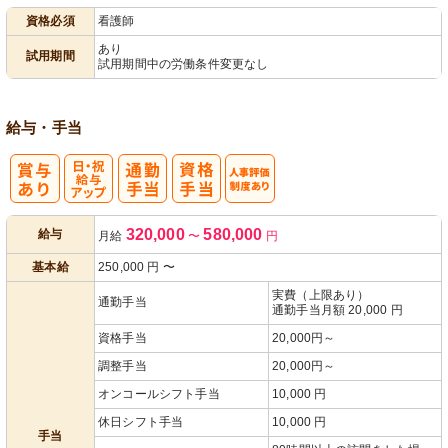
資格必須
看護師
あり
試用期間
試用期間中の労働条件変更なし
給与・手当
日・祝給与ア
人事評価制度
320,000
580,000
給与
月給
〜
円
ップ
あり
基本給
250,000
円
〜
実費（上限あり）
通勤手当
通勤手当月額 20,000 円
資格手当
20,000円～
調整手当
20,000円～
オンコールシフト手当
10,000 円
休日シフト手当
10,000 円
手当