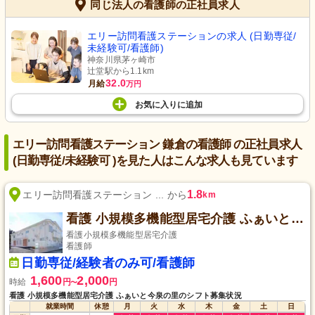
同じ法人の看護師の正社員求人
エリー訪問看護ステーションの求人 (日勤専従/
未経験可/看護師)
神奈川県茅ヶ崎市
辻堂駅から1.1km
32.0
月給
万円
お気に入り
に
追加
エリー訪問看護ステーション 鎌倉の看護師 の正社員求人
(日勤専従/未経験可 )を見た人はこんな求人も見ています
1.8
エリー訪問看護ステーション ... から
km
看護 小規模多機能型居宅介護 ふぁいと今泉の里
看護小規模多機能型居宅介護
看護師
日勤専従/経験者のみ可/看護師
1,600
2,000
時給
円
円
〜
看護 小規模多機能型居宅介護 ふぁいと今泉の里のシフト募集状況
就業時間
休憩
月
火
水
木
金
土
日