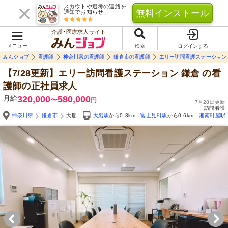
スカウトや選考の連絡を
無料インストール
通知でお知らせ
介護･医療求人サイト
メニュー
検索
ログインする
みんジョブ
看護師
神奈川県の看護師
鎌倉市の看護師
エリー訪問看護ステーション
【7/28更新】エリー訪問看護ステーション 鎌倉
の看
護師の正社員求人
月給
320,000
580,000
〜
円
7月28日更新
訪問看護
神奈川県
鎌倉市
大船
大船駅
から0.3km
富士見町駅
から0.6km
湘南町屋駅