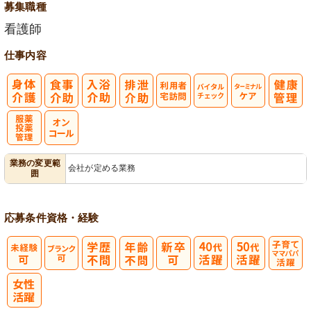
募集職種
看護師
仕事内容
利
バイタルチェ
ターミナルケ
用者宅訪問
ック
ア
服薬・投薬管
業務の変更範
会社が定める業務
囲
理
応募条件
資格・経験
子育てママパ
パ活躍