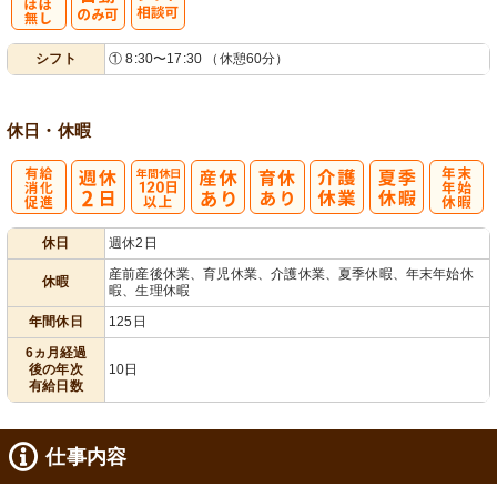
残
シ
シフト
① 8:30〜17:30 （休憩60分）
業ほぼなし
フト相談可
休日・休暇
有
年間休日
年
休日
週休2日
給消化促進
120日以上
末年始休暇
産前産後休業、育児休業、介護休業、夏季休暇、年末年始休
休暇
暇、生理休暇
年間休日
125日
6ヵ月経過
後の年次
10日
有給日数
仕事内容