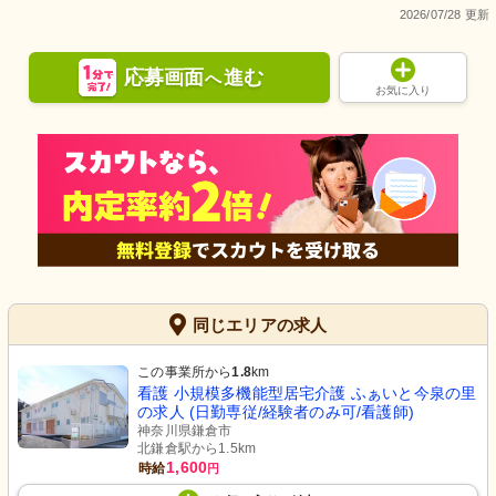
2026/07/28 更新
応募画面
進む
へ
お気に入り
同じエリアの求人
この事業所から
1.8
km
看護 小規模多機能型居宅介護 ふぁいと今泉の里
の求人 (日勤専従/経験者のみ可/看護師)
神奈川県鎌倉市
北鎌倉駅から1.5km
1,600
時給
円