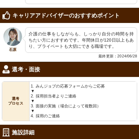
キャリアアドバイザーのおすすめポイント
介護の仕事をしながらも、しっかり自分の時間を持
ちたい方におすすめです。年間休日が120日以上もあ
り、プライベートも大切にできる職場です。
石原
最終更新：2024/06/28
選考・面接
1. みんジョブの応募フォームからご応募
▼
2. 採用担当者よりご連絡
選考
▼
プロセス
3. 面接の実施（場合によって複数回）
▼
4. 採用のご連絡
施設詳細