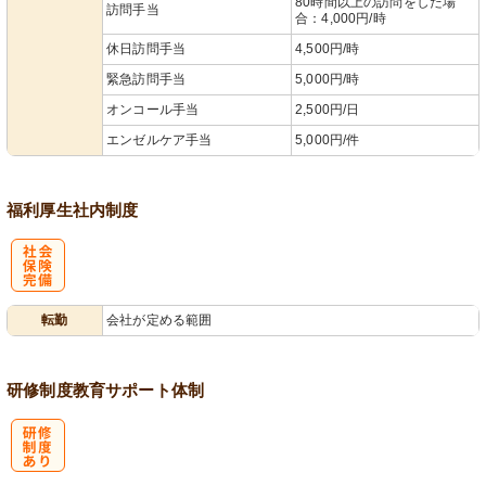
80時間以上の訪問をした場
訪問手当
合：4,000円/時
休日訪問手当
4,500円/時
緊急訪問手当
5,000円/時
オンコール手当
2,500円/日
エンゼルケア手当
5,000円/件
福利厚生
社内制度
社
転勤
会社が定める範囲
会保険完備
研修制度
教育
サポート体制
研