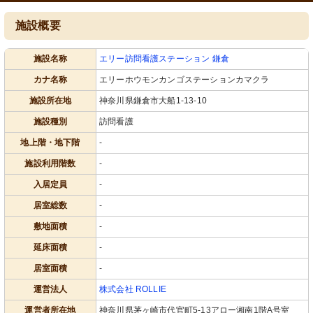
施設概要
施設名称
エリー訪問看護ステーション 鎌倉
カナ名称
エリーホウモンカンゴステーションカマクラ
施設所在地
神奈川県鎌倉市大船1-13-10
施設種別
訪問看護
地上階・地下階
-
施設利用階数
-
入居定員
-
居室総数
-
敷地面積
-
延床面積
-
居室面積
-
運営法人
株式会社 ROLLIE
運営者所在地
神奈川県茅ヶ崎市代官町5-13アロー湘南1階A号室