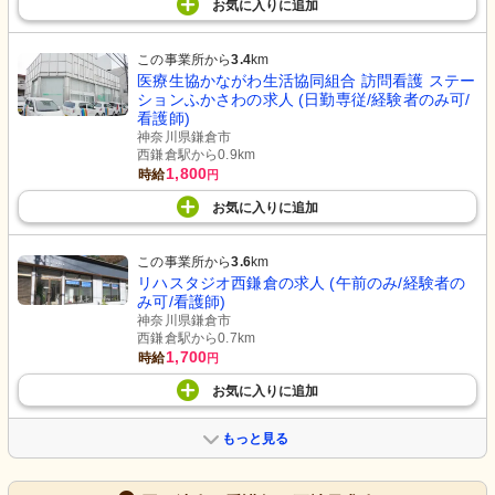
お気に入り
に
追加
この事業所から
3.4
km
医療生協かながわ生活協同組合 訪問看護 ステー
ションふかさわの求人 (日勤専従/経験者のみ可/
看護師)
神奈川県鎌倉市
西鎌倉駅から0.9km
1,800
時給
円
お気に入り
に
追加
この事業所から
3.6
km
リハスタジオ西鎌倉の求人 (午前のみ/経験者の
み可/看護師)
神奈川県鎌倉市
西鎌倉駅から0.7km
1,700
時給
円
お気に入り
に
追加
もっと見る