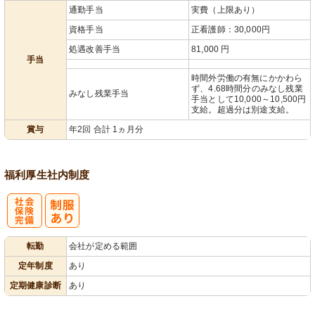
通勤手当
実費（上限あり）
資格手当
正看護師：30,000円
処遇改善手当
81,000 円
手当
時間外労働の有無にかかわら
ず、4.68時間分のみなし残業
みなし残業手当
手当として10,000～10,500円
支給。超過分は別途支給。
賞与
年2回 合計 1ヵ月分
福利厚生
社内制度
社
転勤
会社が定める範囲
会保険完備
定年制度
あり
定期健康診断
あり