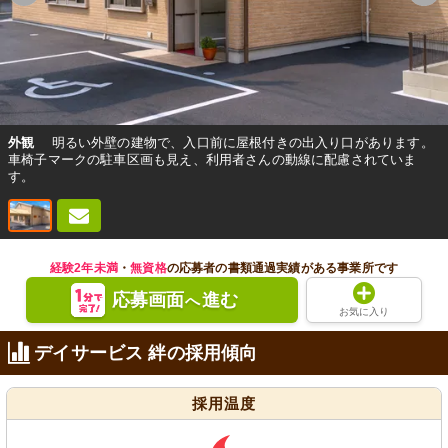
外観
明るい外壁の建物で、入口前に屋根付きの出入り口があります。
車椅子マークの駐車区画も見え、利用者さんの動線に配慮されていま
す。
経験2年未満
・
無資格
の応募者の書類通過実績がある事業所です
応募画面
進む
へ
お気に入り
デイサービス 絆の採用傾向
採用温度