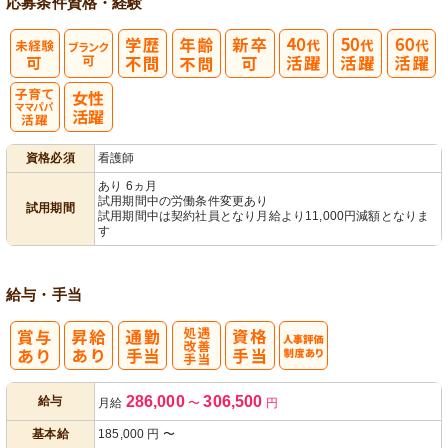
応募条件
資格・経験
子育てママパ
資格必須
看護師
パ活躍
あり 6ヵ月
試用期間中の労働条件変更あり
試用期間
試用期間中は契約社員となり月給より11,000円減額となりま
す
給与・手当
処
人事評価制度
286,000
306,500
給与
月給
〜
円
遇改善手当
あり
基本給
185,000
円
〜