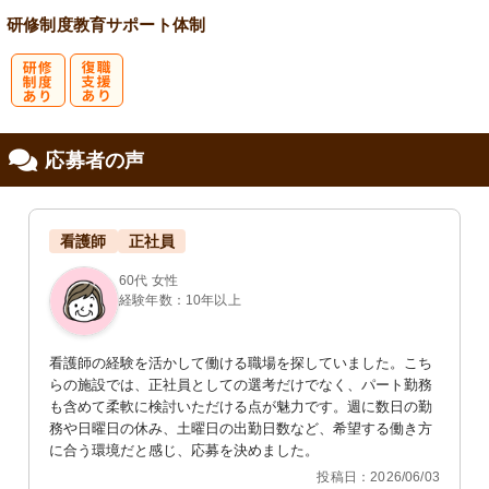
研修制度
教育
サポート体制
研
復
応募者の声
修制度あり
職支援あり
看護師
正社員
60代 女性
経験年数：10年以上
看護師の経験を活かして働ける職場を探していました。こち
らの施設では、正社員としての選考だけでなく、パート勤務
も含めて柔軟に検討いただける点が魅力です。週に数日の勤
務や日曜日の休み、土曜日の出勤日数など、希望する働き方
に合う環境だと感じ、応募を決めました。
投稿日：2026/06/03