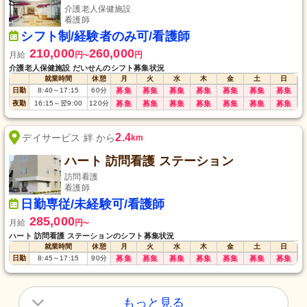
介護老人保健施設
看護師
シフト制/経験者のみ可/看護師
210,000
260,000
月給
円
円
〜
介護老人保健施設 だいせんのシフト募集状況
就業時間
休憩
月
火
水
木
金
土
日
日勤
8:40
～
17:15
60
分
募集
募集
募集
募集
募集
募集
募集
夜勤
16:15
～
翌9:00
120
分
募集
募集
募集
募集
募集
募集
募集
2.4
デイサービス 絆 から
km
ハート 訪問看護 ステーション
訪問看護
看護師
日勤専従/未経験可/看護師
285,000
月給
円
〜
ハート 訪問看護 ステーションのシフト募集状況
就業時間
休憩
月
火
水
木
金
土
日
日勤
8:45
～
17:15
90
分
募集
募集
募集
募集
募集
募集
募集
もっと見る