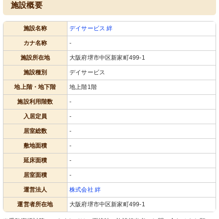
施設概要
施設名称
デイサービス 絆
カナ名称
-
施設所在地
大阪府堺市中区新家町499-1
施設種別
デイサービス
地上階・地下階
地上階1階
施設利用階数
-
入居定員
-
居室総数
-
敷地面積
-
延床面積
-
居室面積
-
運営法人
株式会社 絆
運営者所在地
大阪府堺市中区新家町499-1