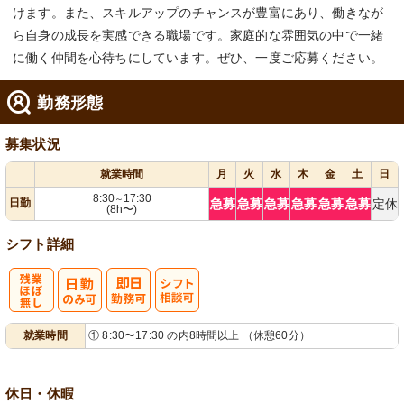
けます。また、スキルアップのチャンスが豊富にあり、働きなが
ら自身の成長を実感できる職場です。家庭的な雰囲気の中で一緒
に働く仲間を心待ちにしています。ぜひ、一度ご応募ください。
勤務形態
募集状況
就業時間
月
火
水
木
金
土
日
8:30
17:30
～
日勤
急募
急募
急募
急募
急募
急募
定休
(8h〜)
シフト詳細
残
シ
就業時間
① 8:30〜17:30 の内8時間以上 （休憩60分）
業ほぼなし
フト相談可
休日・休暇