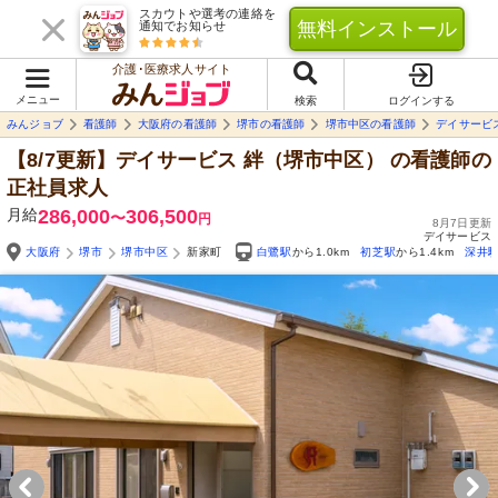
スカウトや選考の連絡を
無料インストール
通知でお知らせ
介護･医療求人サイト
メニュー
検索
ログインする
みんジョブ
看護師
大阪府の看護師
堺市の看護師
堺市中区の看護師
デイサービス
【8/7更新】デイサービス 絆（堺市中区）
の看護師の
正社員求人
月給
286,000
306,500
〜
円
8月7日更新
デイサービス
大阪府
堺市
堺市中区
新家町
白鷺駅
から1.0km
初芝駅
から1.4km
深井