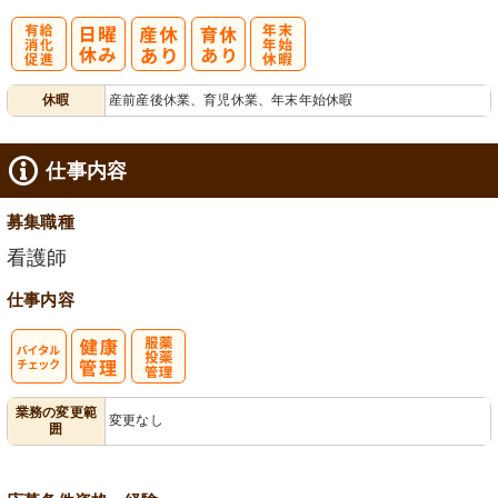
有
年
休暇
産前産後休業、育児休業、年末年始休暇
給消化促進
末年始休暇
仕事内容
募集職種
看護師
仕事内容
バイタルチェ
服薬・投薬管
業務の変更範
変更なし
囲
ック
理