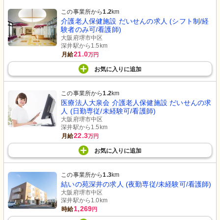
この事業所から
1.2
km
介護老人保健施設 だいせんの求人 (シフト制/経
験者のみ可/看護師)
大阪府堺市中区
深井駅から1.5km
21.0
月給
万円
お気に入り
に
追加
この事業所から
1.2
km
医療法人大泉会 介護老人保健施設 だいせんの求
人 (日勤専従/未経験可/看護師)
大阪府堺市中区
深井駅から1.5km
22.3
月給
万円
お気に入り
に
追加
この事業所から
1.3
km
結いの苑深井の求人 (夜勤専従/未経験可/看護師)
大阪府堺市中区
深井駅から1.0km
1,269
時給
円