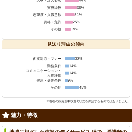
人柄・対人姿勢
44%
実務経験
38%
志望度・入職意欲
31%
資格・免許
25%
その他
19%
見送り理由の傾向
面接対応・マナー
32%
勤務条件
14%
コミュニケーション・
14%
人物評価
健康・身体条件
9%
その他
45%
※現在の採用基準や選考状況を保証するものではありません。
魅力・特徴