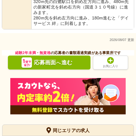
320m先の白鷺駅口を斜め左方向に進み、480m先
の新家町北を斜め右方向（国道３１０号線）に進
みます。
280m先を斜め左方向に進み、180m進むと「デイ
サービス 絆」に到着します。
2026/08/07 更新
経験2年未満
・
無資格
の応募者の書類通過実績がある事業所です
応募画面
進む
へ
お気に入り
同じエリアの求人