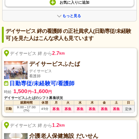
お気に入り
に
追加
もっと見る
デイサービス 絆の看護師 の正社員求人(日勤専従/未経験
可 )を見た人はこんな求人も見ています
2.7
デイサービス 絆 から
km
デイサービスふたば
デイサービス
看護師
日勤専従/未経験可/看護師
1,500
1,600
時給
円
円
〜
デイサービスふたばのシフト募集状況
就業時間
休憩
月
火
水
木
金
土
日
9:00
～
17:00
日勤
45
分
募集
募集
募集
募集
募集
募集
定休
(7h)
1.2
デイサービス 絆 から
km
介護老人保健施設 だいせん