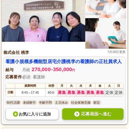
株式会社 桃李
7月28日更新
看護小規模多機能型居宅介護桃李の看護師の正社員求人
270,000
350,000
給与
月給
~
円
応募要件
必須: 看護師
就業時間
休憩
月
火
水
木
金
土
日
募集
募集
募集
募集
募集
定休
定休
日勤
8:45
17:45
60分
～
50代活躍
未経験可
年齢不問
土日休み
社会保険完備
駅近
応募画面へ進む
お気に入り
に
追加