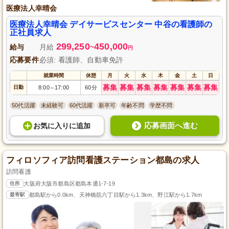
医療法人幸晴会
医療法人幸晴会 デイサービスセンター 中谷の看護師の
正社員求人
299,250
450,000
給与
月給
~
円
応募要件
必須: 看護師、自動車免許
就業時間
休憩
月
火
水
木
金
土
日
募集
募集
募集
募集
募集
募集
募集
日勤
8:00
17:00
60分
～
50代活躍
未経験可
60代活躍
新卒可
年齢不問
学歴不問
応募画面へ進む
お気に入り
に
追加
フィロソフィア訪問看護ステーション都島の求人
訪問看護
住所
大阪府大阪市都島区都島本通1-7-19
最寄駅
都島駅から0.0km、天神橋筋六丁目駅から1.3km、野江駅から1.7km