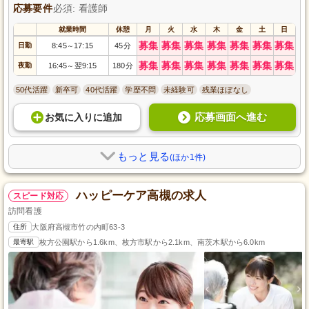
応募要件
必須: 看護師
就業時間
休憩
月
火
水
木
金
土
日
募集
募集
募集
募集
募集
募集
募集
日勤
8:45
17:15
45分
～
募集
募集
募集
募集
募集
募集
募集
夜勤
16:45
翌9:15
180分
～
50代活躍
新卒可
40代活躍
学歴不問
未経験可
残業ほぼなし
応募画面へ進む
お気に入り
に
追加
もっと見る
(ほか1件)
ハッピーケア高槻の求人
スピード対応
訪問看護
住所
大阪府高槻市竹の内町63-3
最寄駅
枚方公園駅から1.6km、枚方市駅から2.1km、南茨木駅から6.0km