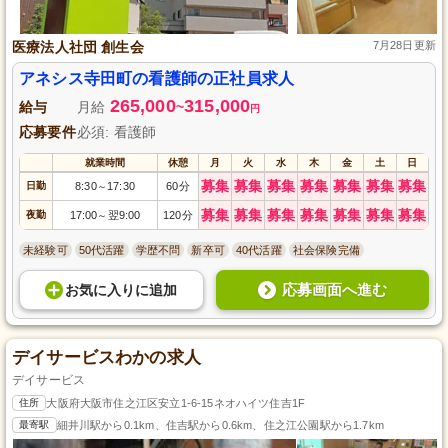
医療法人社団 創生会
7月28日更新
アネシス寺田町の看護師の正社員求人
265,000
315,000
給与
月給
~
円
応募要件
必須: 看護師
就業時間
休憩
月
火
水
木
金
土
日
募集
募集
募集
募集
募集
募集
募集
日勤
8:30
17:30
60分
～
募集
募集
募集
募集
募集
募集
募集
夜勤
17:00
翌9:00
120分
～
未経験可
50代活躍
学歴不問
新卒可
40代活躍
社会保険完備
応募画面へ進む
お気に入り
に
追加
デイサービスわかの求人
デイサービス
住所
大阪府大阪市住之江区安立1-6-15ネオハイツ住吉1F
最寄駅
細井川駅から0.1km、住吉駅から0.6km、住之江公園駅から1.7km