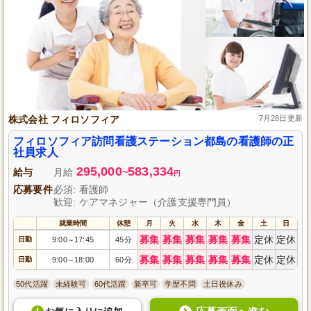
株式会社 フィロソフィア
7月28日更新
フィロソフィア訪問看護ステーション都島の看護師の正
社員求人
295,000
583,334
給与
月給
~
円
応募要件
必須: 看護師
歓迎: ケアマネジャー（介護支援専門員）
就業時間
休憩
月
火
水
木
金
土
日
募集
募集
募集
募集
募集
定休
定休
日勤
9:00
17:45
45分
～
募集
募集
募集
募集
募集
定休
定休
日勤
9:00
18:00
60分
～
50代活躍
未経験可
60代活躍
新卒可
学歴不問
土日祝休み