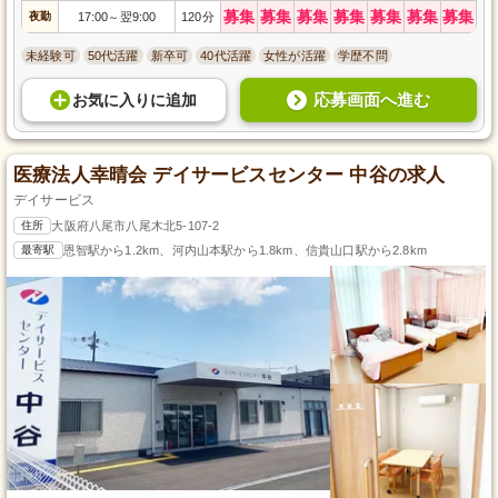
募集
募集
募集
募集
募集
募集
募集
夜勤
17:00
翌9:00
120分
～
未経験可
50代活躍
新卒可
40代活躍
女性が活躍
学歴不問
応募画面へ進む
お気に入り
に
追加
医療法人幸晴会 デイサービスセンター 中谷の求人
デイサービス
住所
大阪府八尾市八尾木北5-107-2
最寄駅
恩智駅から1.2km、河内山本駅から1.8km、信貴山口駅から2.8km