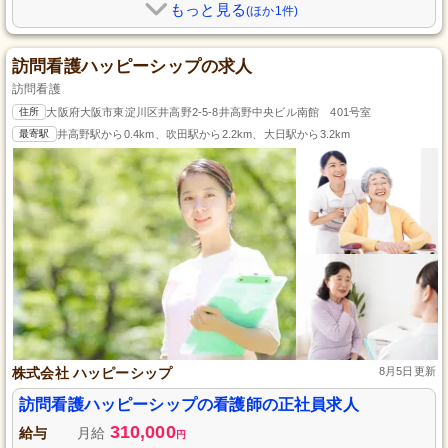
もっと見る
(ほか1件)
訪問看護ハッピーシップの求人
訪問看護
住所
大阪府大阪市東淀川区井高野2-5-8井高野中央ビル南館 401号室
最寄駅
井高野駅から0.4km、吹田駅から2.2km、大日駅から3.2km
株式会社 ハッピーシップ
8月5日更新
訪問看護ハッピーシップの看護師の正社員求人
310,000
給与
月給
円