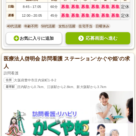
募集
募集
募集
募集
募集
募集
定休
日勤
8:45
17:05
60分
～
募集
募集
募集
募集
募集
募集
定休
遅番
12:00
20:05
45分
～
40代活躍
年齢不問
50代活躍
女性が活躍
住宅手当
日曜休み
応募画面へ進む
お気に入り
に
追加
医療法人啓明会 訪問看護 ステーション‘かぐや姫’の求
人
訪問看護
住所
大阪府豊中市庄内栄町1-8-2
最寄駅
庄内駅から0.7km、江坂駅から2.8km、新大阪駅から3.7km