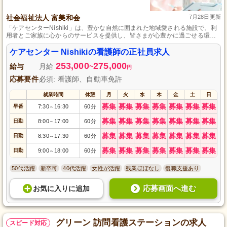
社会福祉法人 富美和会
7月28日更新
「ケアセンターNishiki」は、豊かな自然に囲まれた地域愛される施設で、利
用者とご家族に心からのサービスを提供し、皆さまが心豊かに過ごせる環境
を創り出しています。
ケアセンター Nishikiの看護師の正社員求人
253,000
275,000
給与
月給
~
円
応募要件
必須: 看護師、自動車免許
就業時間
休憩
月
火
水
木
金
土
日
募集
募集
募集
募集
募集
募集
募集
早番
7:30
16:30
60分
～
募集
募集
募集
募集
募集
募集
募集
日勤
8:00
17:00
60分
～
募集
募集
募集
募集
募集
募集
募集
日勤
8:30
17:30
60分
～
募集
募集
募集
募集
募集
募集
募集
日勤
9:00
18:00
60分
～
50代活躍
新卒可
40代活躍
女性が活躍
残業ほぼなし
復職支援あり
応募画面へ進む
お気に入り
に
追加
グリーン 訪問看護ステーションの求人
スピード対応