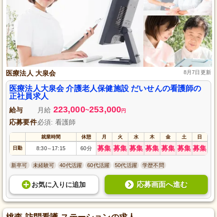
医療法人 大泉会
8月7日更新
医療法人大泉会 介護老人保健施設 だいせんの看護師の
正社員求人
223,000
253,000
給与
月給
~
円
応募要件
必須: 看護師
就業時間
休憩
月
火
水
木
金
土
日
募集
募集
募集
募集
募集
募集
募集
日勤
8:30
17:15
60分
～
新卒可
未経験可
40代活躍
60代活躍
50代活躍
学歴不問
応募画面へ進む
お気に入り
に
追加