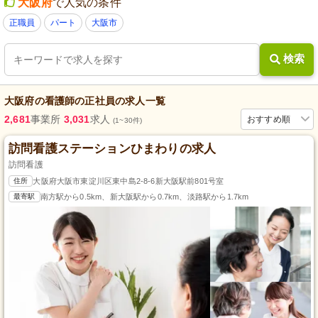
大阪府
で人気の条件
正職員
パート
大阪市
検索
大阪府
の
看護師
の
正社員
の求人一覧
2,681
事業所
3,031
求人
おすすめ順
(1~30件)
訪問看護ステーションひまわりの求人
訪問看護
住所
大阪府大阪市東淀川区東中島2-8-6新大阪駅前801号室
最寄駅
南方駅から0.5km、新大阪駅から0.7km、淡路駅から1.7km