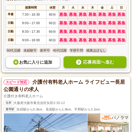
就業時間
休憩
月
火
水
木
金
土
日
募集
募集
募集
募集
募集
募集
募集
早番
7:30
16:30
60分
～
募集
募集
募集
募集
募集
募集
募集
日勤
8:00
17:00
60分
～
募集
募集
募集
募集
募集
募集
募集
日勤
8:30
17:30
60分
～
募集
募集
募集
募集
募集
募集
募集
日勤
9:00
18:00
60分
～
50代活躍
未経験可
新卒可
40代活躍
学歴不問
残業ほぼなし
応募画面へ進む
お気に入り
に
追加
介護付有料老人ホーム ライフビュー長居
スピード対応
公園通りの求人
介護付き有料老人ホーム
住所
大阪府大阪市東住吉区矢田2-15-12
最寄駅
矢田駅から0.3km、長居駅から1.8km、平野駅から3.1km
パノラマ