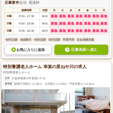
応募要件
必須: 看護師
就業時間
休憩
月
火
水
木
金
土
日
募集
募集
募集
募集
募集
募集
募集
日勤
8:30
17:30
60分
～
募集
募集
募集
募集
募集
募集
募集
日勤
9:00
18:00
60分
～
募集
募集
募集
募集
募集
募集
募集
日勤
9:30
18:30
60分
～
60代活躍
未経験可
40代活躍
50代活躍
学歴不問
社会保険完備
応募画面へ進む
お気に入り
に
追加
特別養護老人ホーム 幸楽の里ねや川の求人
特別養護老人ホーム
住所
大阪府寝屋川市葛原2-4-31
最寄駅
寝屋川市駅から1.8km、大日駅から3.3km、門真市駅から4.1km