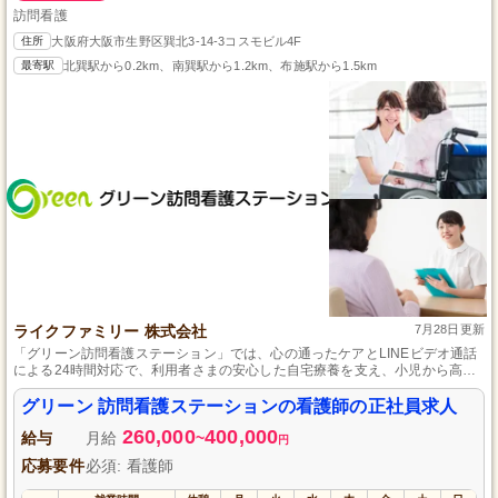
訪問看護
住所
大阪府大阪市生野区巽北3-14-3コスモビル4F
最寄駅
北巽駅から0.2km、南巽駅から1.2km、布施駅から1.5km
ライクファミリー 株式会社
7月28日更新
「グリーン訪問看護ステーション」では、心の通ったケアとLINEビデオ通話
による24時間対応で、利用者さまの安心した自宅療養を支え、小児から高齢
者までこころづかいの看護を提供しております。
グリーン 訪問看護ステーションの看護師の正社員求人
260,000
400,000
給与
月給
~
円
応募要件
必須: 看護師