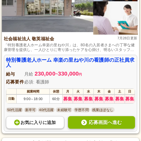
社会福祉法人 敬英福祉会
7月28日更新
「特別養護老人ホーム幸楽の里ねや川」は、80名の入居者さまへの丁寧な健
康管理を提供し、一人ひとりに寄り添ったケアを心掛け、明るいスタッフと
自由な風通しの良い職場環境を誇りにしています。
特別養護老人ホーム 幸楽の里ねや川の看護師の正社員求
人
230,000
330,000
給与
月給
~
円
応募要件
必須: 看護師
就業時間
休憩
月
火
水
木
金
土
日
募集
募集
募集
募集
募集
募集
募集
日勤
9:00
18:00
60分
～
50代活躍
新卒可
40代活躍
未経験可
学歴不問
残業ほぼなし
応募画面へ進む
お気に入り
に
追加