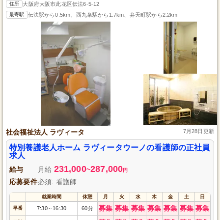
住所
大阪府大阪市此花区伝法6-5-12
最寄駅
伝法駅から0.5km、西九条駅から1.7km、弁天町駅から2.2km
社会福祉法人 ラヴィータ
7月28日更新
特別養護老人ホーム ラヴィータウーノの看護師の正社員
求人
231,000
287,000
給与
月給
~
円
応募要件
必須: 看護師
就業時間
休憩
月
火
水
木
金
土
日
募集
募集
募集
募集
募集
募集
募集
早番
7:30
16:30
60分
～