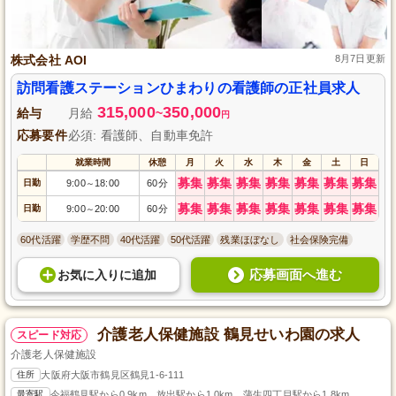
株式会社 AOI
8月7日更新
訪問看護ステーションひまわりの看護師の正社員求人
315,000
350,000
給与
月給
~
円
応募要件
必須: 看護師、自動車免許
就業時間
休憩
月
火
水
木
金
土
日
募集
募集
募集
募集
募集
募集
募集
日勤
9:00
18:00
60分
～
募集
募集
募集
募集
募集
募集
募集
日勤
9:00
20:00
60分
～
60代活躍
学歴不問
40代活躍
50代活躍
残業ほぼなし
社会保険完備
応募画面へ進む
お気に入り
に
追加
介護老人保健施設 鶴見せいわ園の求人
スピード対応
介護老人保健施設
住所
大阪府大阪市鶴見区鶴見1-6-111
最寄駅
今福鶴見駅から0.9km、放出駅から1.0km、蒲生四丁目駅から1.8km