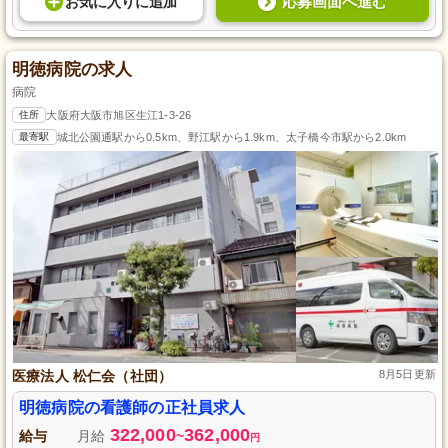
応募画面へ進む
お気に入り
に
追加
明徳病院の求人
病院
住所
大阪府大阪市旭区生江1-3-26
最寄駅
城北公園通駅から0.5km、野江駅から1.9km、太子橋今市駅から2.0km
医療法人 松仁会（社団）
8月5日更新
明徳病院の看護師の正社員求人
322,000
362,000
給与
月給
~
円