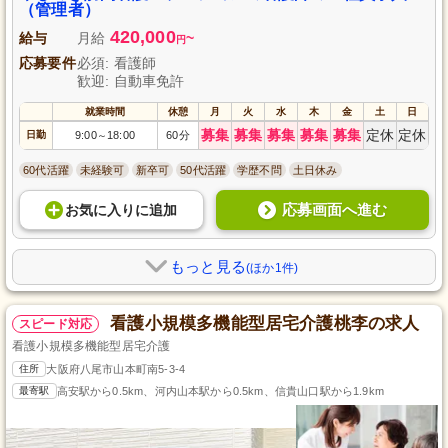
（管理者）
420,000
給与
月給
~
円
応募要件
必須: 看護師
歓迎: 自動車免許
就業時間
休憩
月
火
水
木
金
土
日
募集
募集
募集
募集
募集
定休
定休
日勤
9:00
18:00
60分
～
60代活躍
未経験可
新卒可
50代活躍
学歴不問
土日休み
応募画面へ進む
お気に入り
に
追加
もっと見る
(ほか1件)
看護小規模多機能型居宅介護桃李の求人
スピード対応
看護小規模多機能型居宅介護
住所
大阪府八尾市山本町南5-3-4
最寄駅
高安駅から0.5km、河内山本駅から0.5km、信貴山口駅から1.9km