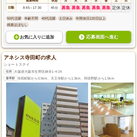
就業時間
休憩
月
火
水
木
金
土
日
募集
募集
募集
募集
募集
定休
定休
日勤
8:45
17:30
45分
～
50代活躍
年齢不問
40代活躍
土日休み
年間休日120日以上
残業ほぼなし
応募画面へ進む
お気に入り
に
追加
アネシス寺田町の求人
ショートステイ
住所
大阪府大阪市生野区林寺1-4-24
最寄駅
寺田町駅から0.5km、天王寺駅から1.3km、阿倍野駅から1.5km