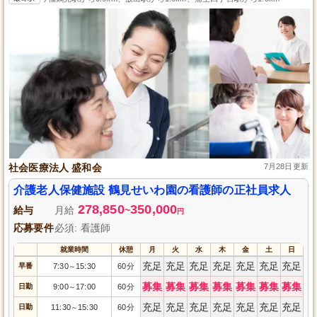
社会医療法人 盛和会
7月28日更新
介護老人保健施設 鶴見せいわ園の看護師の正社員求人
278,850
350,000
給与
月給
~
円
応募要件
必須: 看護師
就業時間
休憩
月
火
水
木
金
土
日
充足
充足
充足
充足
充足
充足
充足
早番
7:30
15:30
60分
～
募集
募集
募集
募集
募集
募集
募集
日勤
9:00
17:00
60分
～
充足
充足
充足
充足
充足
充足
充足
日勤
11:30
15:30
60分
～