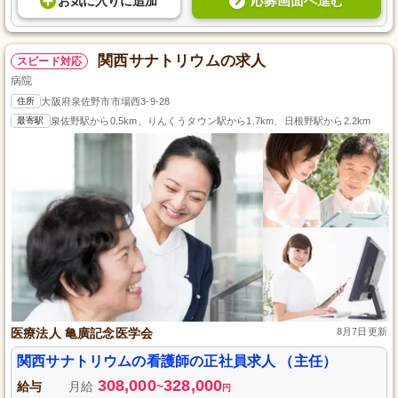
応募画面へ進む
お気に入り
に
追加
関西サナトリウムの求人
スピード対応
病院
住所
大阪府泉佐野市市場西3-9-28
最寄駅
泉佐野駅から0.5km、りんくうタウン駅から1.7km、日根野駅から2.2km
医療法人 亀廣記念医学会
8月7日更新
関西サナトリウムの看護師の正社員求人 （主任）
308,000
328,000
給与
月給
~
円