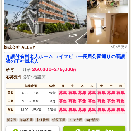
株式会社 ALLEY
8月6日更新
介護付有料老人ホーム ライフビュー長居公園通りの看護
師の正社員求人
260,000
275,000
給与
月給
~
円
応募要件
必須: 看護師
就業時間
休憩
月
火
水
木
金
土
日
募集
募集
募集
募集
募集
募集
募集
日勤
8:00
17:00
60分
～
募集
募集
募集
募集
募集
募集
募集
日勤
9:00
18:00
60分
～
募集
募集
募集
募集
募集
募集
募集
夜勤
18:00
翌8:00
120分
～
新卒可
年齢不問
未経験可
学歴不問
50代活躍
40代活躍