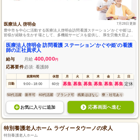
医療法人 啓明会
7月28日更新
豊中市を中心に活動する医療法人啓明会訪問看護ステーション‘かぐや姫’は、
皆様が経験を生かす場として、多機能サービスを提供し、厚生労働大臣より
特定行為を許可された看護師には通所介護事業を含む在宅ケア全般として、
各種訪問看護業務を委託します。更に、単身寮あり、年間休日124日と余裕の
医療法人啓明会 訪問看護 ステーション‘かぐや姫’の看護
ある生活を送りながら働けます。
師の正社員求人
400,000
給与
月給
円
応募要件
必須: 看護師
就業時間
休憩
月
火
水
木
金
土
日
募集
募集
募集
募集
募集
募集
定休
日勤
9:00
18:00
60分
～
50代活躍
新卒可
40代活躍
ブランク可
残業ほぼなし
寮・社宅あり
応募画面へ進む
お気に入り
に
追加
特別養護老人ホーム ラヴィータウーノの求人
特別養護老人ホーム