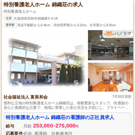
特別養護老人ホーム 錦織荘の求人
特別養護老人ホーム
住所
大阪府富田林市錦織東3-4-18
最寄駅
滝谷不動駅から0.4km、河内長野駅から3.2km、古市駅から8.8km
パノラマ
社会福祉法人 富美和会
7月28日更新
便利な立地の特別養護老人ホーム錦織荘は、経験豊富なスタッフ、待遇面の
安心と家庭的な介護で、地域に密着した安心生活を大切にし、プライベート
との両立もサポートします。
特別養護老人ホーム 錦織荘の看護師の正社員求人
253,000
275,000
給与
月給
~
円
応募要件
必須: 看護師、自動車免許