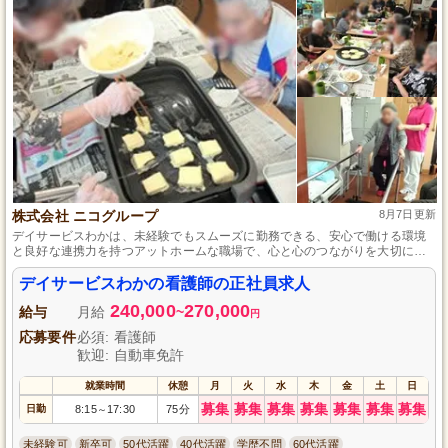
株式会社 ニコグループ
8月7日更新
デイサービスわかは、未経験でもスムーズに勤務できる、安心で働ける環境
と良好な連携力を持つアットホームな職場で、心と心のつながりを大切に一
緒に快適なデイサービスを作ります。
デイサービスわかの看護師の正社員求人
240,000
270,000
給与
月給
~
円
応募要件
必須: 看護師
歓迎: 自動車免許
就業時間
休憩
月
火
水
木
金
土
日
募集
募集
募集
募集
募集
募集
募集
日勤
8:15
17:30
75分
～
未経験可
新卒可
50代活躍
40代活躍
学歴不問
60代活躍