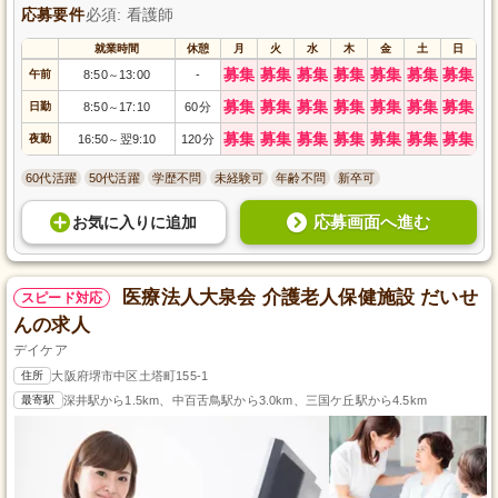
応募要件
必須: 看護師
就業時間
休憩
月
火
水
木
金
土
日
募集
募集
募集
募集
募集
募集
募集
午前
8:50
13:00
-
～
募集
募集
募集
募集
募集
募集
募集
日勤
8:50
17:10
60分
～
募集
募集
募集
募集
募集
募集
募集
夜勤
16:50
翌9:10
120分
～
60代活躍
50代活躍
学歴不問
未経験可
年齢不問
新卒可
応募画面へ進む
お気に入り
に
追加
医療法人大泉会 介護老人保健施設 だいせ
スピード対応
んの求人
デイケア
住所
大阪府堺市中区土塔町155-1
最寄駅
深井駅から1.5km、中百舌鳥駅から3.0km、三国ケ丘駅から4.5km