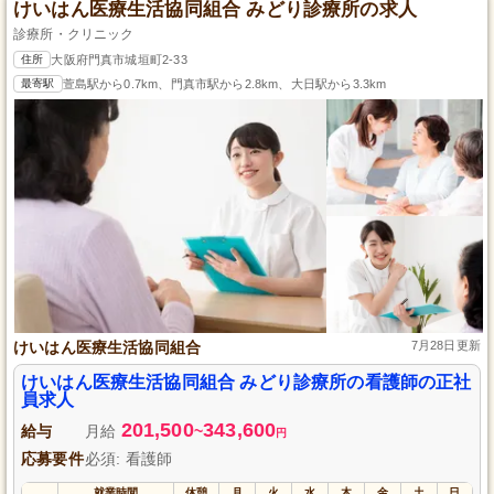
けいはん医療生活協同組合 みどり診療所の求人
診療所・クリニック
住所
大阪府門真市城垣町2-33
最寄駅
萱島駅から0.7km、門真市駅から2.8km、大日駅から3.3km
けいはん医療生活協同組合
7月28日更新
けいはん医療生活協同組合 みどり診療所の看護師の正社
員求人
201,500
343,600
給与
月給
~
円
応募要件
必須: 看護師
就業時間
休憩
月
火
水
木
金
土
日