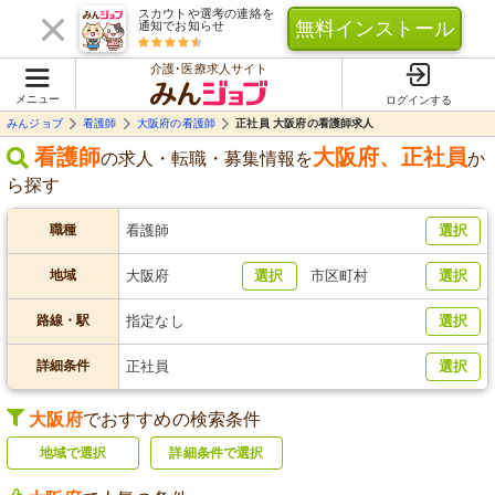
スカウトや選考の連絡を
無料インストール
通知でお知らせ
介護･医療求人サイト
メニュー
ログインする
みんジョブ
看護師
大阪府の看護師
正社員 大阪府の看護師求人
看護師
大阪府
、
正社員
の求人・転職・募集情報を
か
ら探す
職種
看護師
選択
地域
大阪府
選択
市区町村
選択
路線・駅
指定なし
選択
詳細条件
正社員
選択
大阪府
でおすすめの検索条件
地域で選択
詳細条件で選択