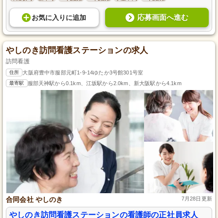
応募画面へ進む
お気に入り
に
追加
やしのき訪問看護ステーションの求人
訪問看護
住所
大阪府豊中市服部元町1-9-14ゆたか3号館301号室
最寄駅
服部天神駅から0.1km、江坂駅から2.0km、新大阪駅から4.1km
合同会社 やしのき
7月28日更新
やしのき訪問看護ステーションの看護師の正社員求人