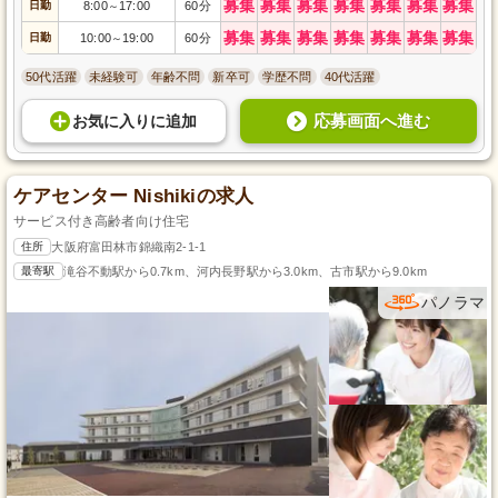
募集
募集
募集
募集
募集
募集
募集
日勤
8:00
17:00
60分
～
募集
募集
募集
募集
募集
募集
募集
日勤
10:00
19:00
60分
～
50代活躍
未経験可
年齢不問
新卒可
学歴不問
40代活躍
応募画面へ進む
お気に入り
に
追加
ケアセンター Nishikiの求人
サービス付き高齢者向け住宅
住所
大阪府富田林市錦織南2-1-1
最寄駅
滝谷不動駅から0.7km、河内長野駅から3.0km、古市駅から9.0km
パノラマ