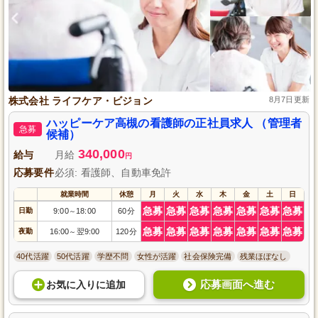
株式会社 ライフケア・ビジョン
8月7日更新
ハッピーケア高槻の看護師の正社員求人 （管理者
急募
候補）
340,000
給与
月給
円
応募要件
必須: 看護師、自動車免許
就業時間
休憩
月
火
水
木
金
土
日
急募
急募
急募
急募
急募
急募
急募
日勤
9:00
18:00
60分
～
急募
急募
急募
急募
急募
急募
急募
夜勤
16:00
翌9:00
120分
～
40代活躍
50代活躍
学歴不問
女性が活躍
社会保険完備
残業ほぼなし
応募画面へ進む
お気に入り
に
追加