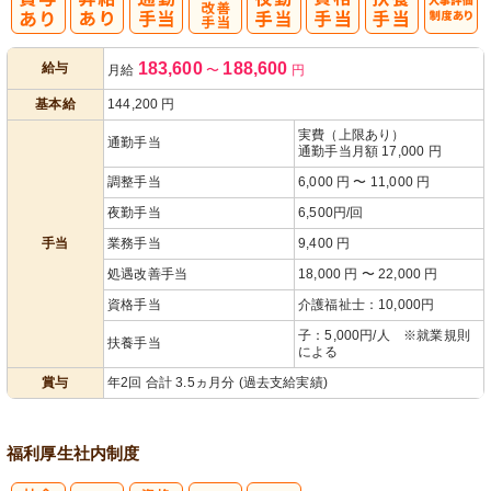
処
人事評価制度
183,600
188,600
給与
月給
〜
円
遇改善手当
あり
基本給
144,200
円
実費（上限あり）
通勤手当
通勤手当月額 17,000 円
調整手当
6,000 円 〜 11,000 円
夜勤手当
6,500円/回
手当
業務手当
9,400 円
処遇改善手当
18,000 円 〜 22,000 円
資格手当
介護福祉士：10,000円
子：5,000円/人 ※就業規則
扶養手当
による
賞与
年2回 合計 3.5ヵ月分 (過去支給実績)
福利厚生
社内制度