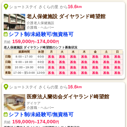
16.6
ショートステイ さくらの里 から
km
老人保健施設 ダイヤランド崎望館
介護老人保健施設
介護職・ヘルパー
シフト制/未経験可/無資格可
159,000
174,000
月給
円
円
〜
老人保健施設 ダイヤランド崎望館のシフト募集状況
就業時間
休憩
月
火
水
木
金
土
日
日勤
8:00
～
17:00
60
分
募集
募集
募集
募集
募集
募集
募集
日勤
9:00
～
18:00
60
分
募集
募集
募集
募集
募集
募集
募集
日勤
10:00
～
19:00
60
分
募集
募集
募集
募集
募集
募集
募集
夜勤
17:00
～
翌10:00
120
分
募集
募集
募集
募集
募集
募集
募集
16.6
ショートステイ さくらの里 から
km
医療法人蘭佑会ダイヤランド崎望館
デイケア
介護職・ヘルパー
シフト制/未経験可/無資格可
159,000
174,000
月給
円
円
〜