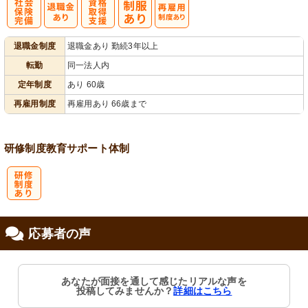
社
資格取得支援
再雇用制度あ
退職金制度
退職金あり 勤続3年以上
会保険完備
あり
り
転勤
同一法人内
定年制度
あり 60歳
再雇用制度
再雇用あり 66歳まで
研修制度
教育
サポート体制
研
応募者の声
修制度あり
あなたが面接を通して感じたリアルな声を
投稿してみませんか？
詳細はこちら