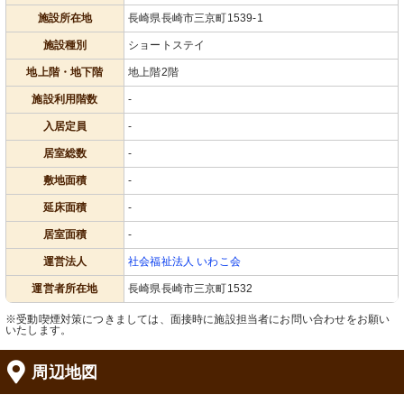
施設所在地
長崎県長崎市三京町1539-1
施設種別
ショートステイ
地上階・地下階
地上階2階
施設利用階数
-
入居定員
-
居室総数
-
敷地面積
-
延床面積
-
居室面積
-
運営法人
社会福祉法人 いわこ会
運営者所在地
長崎県長崎市三京町1532
※受動喫煙対策につきましては、面接時に施設担当者にお問い合わせをお願い
いたします。
周辺地図