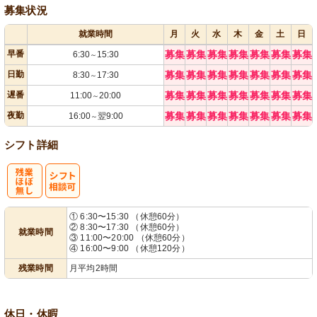
募集状況
就業時間
月
火
水
木
金
土
日
早番
募集
募集
募集
募集
募集
募集
募集
6:30
15:30
～
日勤
募集
募集
募集
募集
募集
募集
募集
8:30
17:30
～
遅番
募集
募集
募集
募集
募集
募集
募集
11:00
20:00
～
夜勤
募集
募集
募集
募集
募集
募集
募集
16:00
翌9:00
～
シフト詳細
残
シ
① 6:30〜15:30 （休憩60分）
② 8:30〜17:30 （休憩60分）
就業時間
業ほぼなし
フト相談可
③ 11:00〜20:00 （休憩60分）
④ 16:00〜9:00 （休憩120分）
残業時間
月平均2時間
休日・休暇