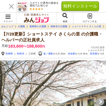
スカウトや選考の連絡を
無料インストール
通知でお知らせ
介護･医療求人サイト
メニュー
検索
ログインする
みんジョブ
介護職
長崎県の介護職
長崎市の介護職
ショートステイ さくらの里
【7/28更新】ショートステイ さくらの里
の介護職・
ヘルパーの正社員求人
月給
183,600
188,600
〜
円
7月28日更新
ショートステイ
長崎県
長崎市
三京町
道ノ尾駅
から8.3km
赤迫駅
から9.2km
高田駅
から9.