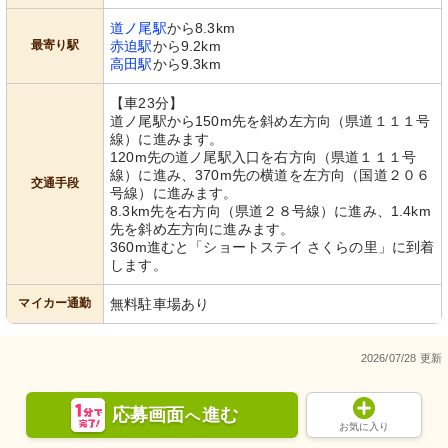
道ノ尾駅
から8.3km
最寄り駅
赤迫駅
から9.2km
高田駅
から9.3km
【車23分】
道ノ尾駅から150m先を斜め左方向（県道１１１号
線）に進みます。
120m先の道ノ尾駅入口を右方向（県道１１１号
線）に進み、370m先の横道を左方向（国道２０６
交通手段
号線）に進みます。
8.3km先を右方向（県道２８号線）に進み、1.4km
先を斜め左方向に進みます。
360m進むと「ショートステイ さくらの里」に到着
します。
マイカー通勤
無料駐車場あり
2026/07/28 更新
応募画面
進む
へ
お気に入り