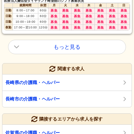
医療法人蘭佑会ダイヤランド崎望館のシフト募集状況
就業時間
休憩
月
火
水
木
金
土
日
日勤
8:00
～
17:00
60
分
募集
募集
募集
募集
募集
募集
募集
日勤
9:00
～
18:00
60
分
募集
募集
募集
募集
募集
募集
募集
日勤
10:00
～
19:00
60
分
募集
募集
募集
募集
募集
募集
募集
夜勤
17:00
～
翌10:00
120
分
募集
募集
募集
募集
募集
募集
募集
もっと見る
関連する求人
長崎県の介護職・ヘルパー
長崎市の介護職・ヘルパー
隣接するエリアから求人を探す
佐賀県の介護職・ヘルパー