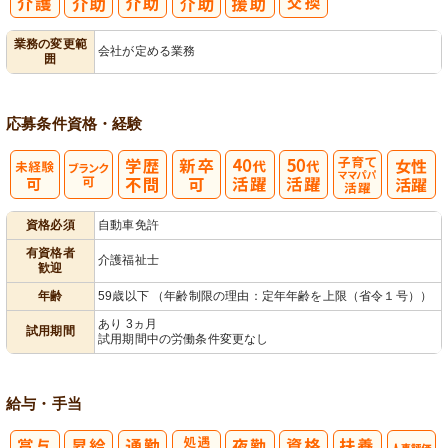
業務の変更範
会社が定める業務
囲
応募条件
資格・経験
子育てママパ
資格必須
自動車免許
パ活躍
有資格者
介護福祉士
歓迎
年齢
59歳以下 （年齢制限の理由：定年年齢を上限（省令１号））
あり 3ヵ月
試用期間
試用期間中の労働条件変更なし
給与・手当