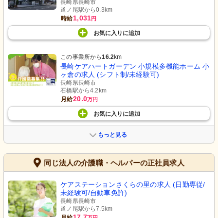
長崎県長崎市
道ノ尾駅から0.3km
1,031
時給
円
お気に入り
に
追加
この事業所から
16.2
km
長崎ケアハートガーデン 小規模多機能ホーム 小
ヶ倉の求人 (シフト制/未経験可)
長崎県長崎市
石橋駅から4.2km
20.0
月給
万円
お気に入り
に
追加
もっと見る
同じ法人の介護職・ヘルパーの正社員求人
ケアステーションさくらの里の求人 (日勤専従/
未経験可/自動車免許)
長崎県長崎市
道ノ尾駅から7.5km
17.7
月給
万円