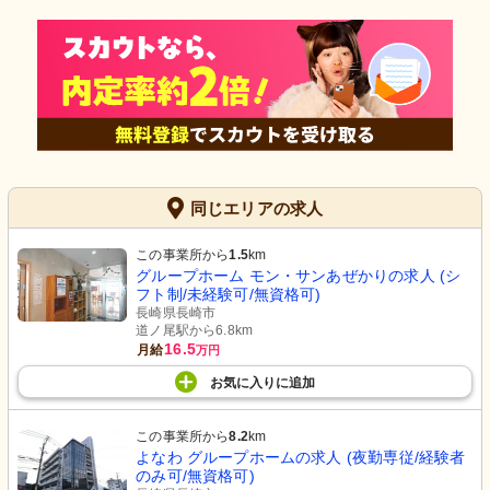
同じエリアの求人
この事業所から
1.5
km
グループホーム モン・サンあぜかりの求人 (シ
フト制/未経験可/無資格可)
長崎県長崎市
道ノ尾駅から6.8km
16.5
月給
万円
お気に入り
に
追加
この事業所から
8.2
km
よなわ グループホームの求人 (夜勤専従/経験者
のみ可/無資格可)