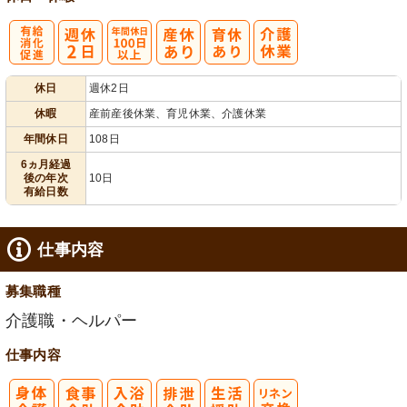
有
年間休日
休日
週休2日
給消化促進
100日以上
休暇
産前産後休業、育児休業、介護休業
年間休日
108日
6ヵ月経過
後の年次
10日
有給日数
仕事内容
募集職種
介護職・ヘルパー
仕事内容