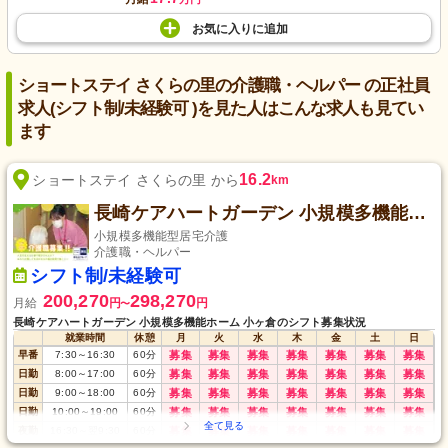
お気に入り
に
追加
ショートステイ さくらの里の介護職・ヘルパー の正社員
求人(シフト制/未経験可 )を見た人はこんな求人も見てい
ます
16.2
ショートステイ さくらの里 から
km
長崎ケアハートガーデン 小規模多機能ホーム 小ヶ倉
小規模多機能型居宅介護
介護職・ヘルパー
シフト制/未経験可
200,270
298,270
月給
円
円
〜
長崎ケアハートガーデン 小規模多機能ホーム 小ヶ倉のシフト募集状況
就業時間
休憩
月
火
水
木
金
土
日
早番
7:30
～
16:30
60
分
募集
募集
募集
募集
募集
募集
募集
日勤
8:00
～
17:00
60
分
募集
募集
募集
募集
募集
募集
募集
日勤
9:00
～
18:00
60
分
募集
募集
募集
募集
募集
募集
募集
日勤
10:00
～
19:00
60
分
募集
募集
募集
募集
募集
募集
募集
夜勤
16:30
～
翌9:30
60
分
募集
募集
募集
募集
募集
募集
募集