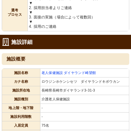
▼
2. 採用担当者よりご連絡
選考
▼
プロセス
3. 面接の実施（場合によって複数回）
▼
4. 採用のご連絡
施設詳細
施設概要
施設名称
老人保健施設 ダイヤランド崎望館
カナ名称
ロウジンホケンシセツ ダイヤランドキボウカン
施設所在地
長崎県長崎市ダイヤランド3-31-3
施設種別
介護老人保健施設
地上階・地下階
-
施設利用階数
-
入居定員
75名