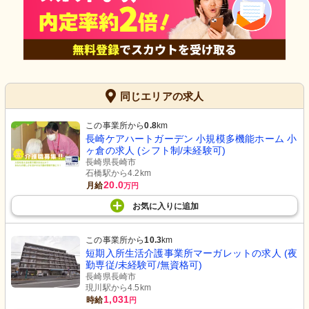
同じエリアの求人
この事業所から
0.8
km
長崎ケアハートガーデン 小規模多機能ホーム 小
ヶ倉の求人 (シフト制/未経験可)
長崎県長崎市
石橋駅から4.2km
20.0
月給
万円
お気に入り
に
追加
この事業所から
10.3
km
短期入所生活介護事業所マーガレットの求人 (夜
勤専従/未経験可/無資格可)
長崎県長崎市
現川駅から4.5km
1,031
時給
円