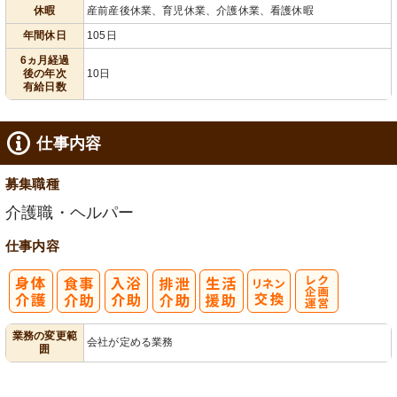
給消化促進
100日以上
休暇
産前産後休業、育児休業、介護休業、看護休暇
年間休日
105日
6ヵ月経過
後の年次
10日
有給日数
仕事内容
募集職種
介護職・ヘルパー
仕事内容
レク企画・運
業務の変更範
会社が定める業務
囲
営