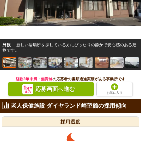
外観
新しい居場所を探している方にぴったりの静かで安心感のある建
物です。
経験2年未満
・
無資格
の応募者の書類通過実績がある事業所です
応募画面
進む
へ
お気に入り
老人保健施設 ダイヤランド崎望館の採用傾向
採用温度