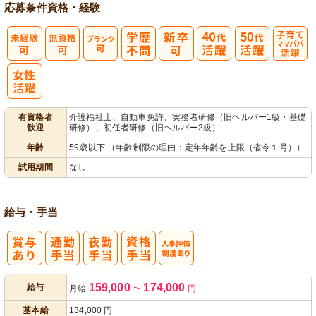
応募条件
資格・経験
子育てママパ
パ活躍
有資格者
介護福祉士、自動車免許、実務者研修（旧ヘルパー1級・基礎
歓迎
研修）、初任者研修（旧ヘルパー2級）
年齢
59歳以下 （年齢制限の理由：定年年齢を上限（省令１号））
試用期間
なし
給与・手当
人事評価制度
159,000
174,000
給与
月給
〜
円
あり
基本給
134,000
円