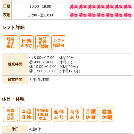
日勤
募集
募集
募集
募集
募集
募集
募集
10:00
19:00
～
夜勤
募集
募集
募集
募集
募集
募集
募集
17:00
翌10:00
～
シフト詳細
残
時短勤務相談
シ
① 8:00〜17:00 （休憩60分）
② 9:00〜18:00 （休憩60分）
就業時間
業ほぼなし
可
フト相談可
③ 10:00〜19:00 （休憩60分）
④ 17:00〜10:00 （休憩120分）
残業時間
月平均5時間
休日・休暇
有
年間休日
休日
4週8休