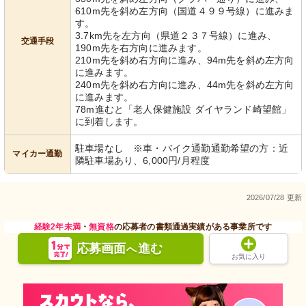
610m先を斜め左方向（国道４９９号線）に進みま
す。
3.7km先を左方向（県道２３７号線）に進み、
交通手段
190m先を右方向に進みます。
210m先を斜め右方向に進み、94m先を斜め左方向
に進みます。
240m先を斜め右方向に進み、44m先を斜め左方向
に進みます。
78m進むと「老人保健施設 ダイヤランド崎望館」
に到着します。
駐車場なし ※車・バイク通勤通勤希望の方：近
マイカー通勤
隣駐車場あり、6,000円/月程度
2026/07/28 更新
経験2年未満
・
無資格
の応募者の書類通過実績がある事業所です
応募画面
進む
へ
お気に入り