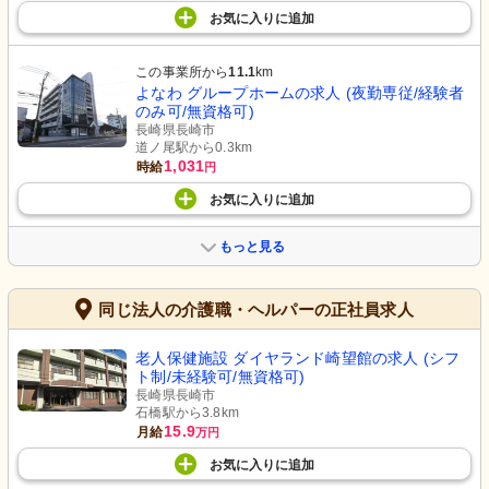
お気に入り
に
追加
この事業所から
11.1
km
よなわ グループホームの求人 (夜勤専従/経験者
のみ可/無資格可)
長崎県長崎市
道ノ尾駅から0.3km
1,031
時給
円
お気に入り
に
追加
もっと見る
同じ法人の介護職・ヘルパーの正社員求人
老人保健施設 ダイヤランド崎望館の求人 (シフ
ト制/未経験可/無資格可)
長崎県長崎市
石橋駅から3.8km
15.9
月給
万円
お気に入り
に
追加