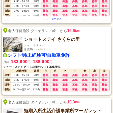
早番
7:30
～
16:30
60
分
募集
募集
募集
募集
募集
募集
募集
日勤
8:00
～
17:00
60
分
募集
募集
募集
募集
募集
募集
募集
日勤
9:00
～
18:00
60
分
募集
募集
募集
募集
募集
募集
募集
日勤
10:00
～
19:00
60
分
募集
募集
募集
募集
募集
募集
募集
夜勤
16:30
～
翌9:30
60
分
募集
募集
募集
募集
募集
募集
募集
16.6
老人保健施設 ダイヤランド崎... から
km
ショートステイ さくらの里
ショートステイ
介護職・ヘルパー
シフト制/未経験可/自動車免許
183,600
188,600
月給
円
円
〜
ショートステイ さくらの里のシフト募集状況
就業時間
休憩
月
火
水
木
金
土
日
早番
6:30
～
15:30
60
分
募集
募集
募集
募集
募集
募集
募集
日勤
8:30
～
17:30
60
分
募集
募集
募集
募集
募集
募集
募集
遅番
11:00
～
20:00
60
分
募集
募集
募集
募集
募集
募集
募集
夜勤
16:00
～
翌9:00
120
分
募集
募集
募集
募集
募集
募集
募集
10.3
老人保健施設 ダイヤランド崎... から
km
短期入所生活介護事業所マーガレット