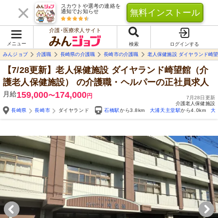
スカウトや選考の連絡を
無料インストール
通知でお知らせ
介護･医療求人サイト
メニュー
検索
ログインする
みんジョブ
介護職
長崎県の介護職
長崎市の介護職
老人保健施設 ダイヤランド崎
【7/28更新】老人保健施設 ダイヤランド崎望館（介
護老人保健施設）
の介護職・ヘルパーの正社員求人
月給
159,000
174,000
〜
円
7月28日更新
介護老人保健施設
長崎県
長崎市
ダイヤランド
石橋駅
から3.8km
大浦天主堂駅
から4.0km
大