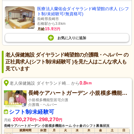
医療法人蘭佑会ダイヤランド崎望館の求人 (シフ
ト制/未経験可/無資格可)
長崎県長崎市
石橋駅から3.8km
15.9
月給
万円
お気に入り
に
追加
老人保健施設 ダイヤランド崎望館の介護職・ヘルパー の
正社員求人(シフト制/未経験可 )を見た人はこんな求人も
見ています
0.8
老人保健施設 ダイヤランド崎... から
km
長崎ケアハートガーデン 小規模多機能ホーム 小ヶ倉
小規模多機能型居宅介護
介護職・ヘルパー
シフト制/未経験可
200,270
298,270
月給
円
円
〜
長崎ケアハートガーデン 小規模多機能ホーム 小ヶ倉のシフト募集状況
就業時間
休憩
月
火
水
木
金
土
日