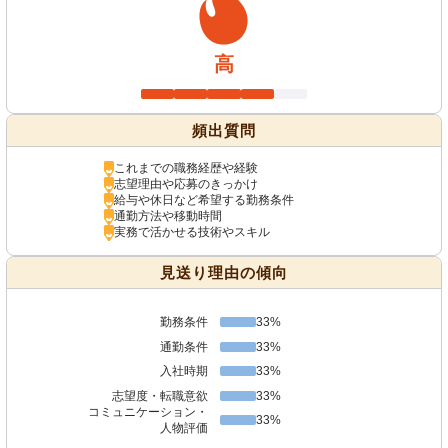
高
頻出質問
これまでの職務経歴や経験
志望理由や応募のきっかけ
給与や休日など希望する勤務条件
通勤方法や移動時間
実務で活かせる技術やスキル
見送り理由の傾向
勤務条件
33%
通勤条件
33%
入社時期
33%
志望度・転職意欲
33%
コミュニケーション・
33%
人物評価