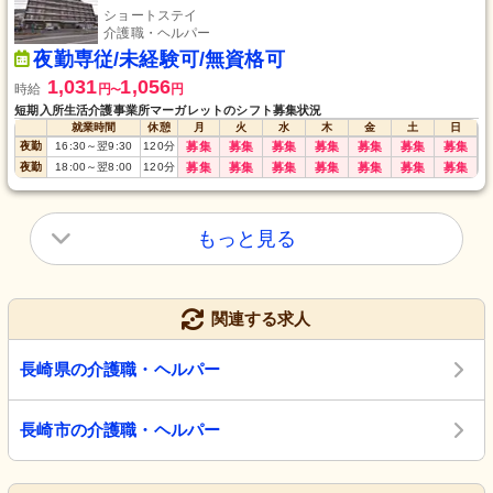
ショートステイ
介護職・ヘルパー
夜勤専従/未経験可/無資格可
1,031
1,056
時給
円
円
〜
短期入所生活介護事業所マーガレットのシフト募集状況
就業時間
休憩
月
火
水
木
金
土
日
夜勤
16:30
～
翌9:30
120
分
募集
募集
募集
募集
募集
募集
募集
夜勤
18:00
～
翌8:00
120
分
募集
募集
募集
募集
募集
募集
募集
もっと見る
関連する求人
長崎県の介護職・ヘルパー
長崎市の介護職・ヘルパー