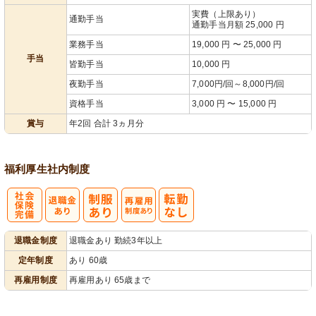
実費（上限あり）
通勤手当
通勤手当月額 25,000 円
業務手当
19,000 円 〜 25,000 円
手当
皆勤手当
10,000 円
夜勤手当
7,000円/回～8,000円/回
資格手当
3,000 円 〜 15,000 円
賞与
年2回 合計 3ヵ月分
福利厚生
社内制度
社
再雇用制度あ
退職金制度
退職金あり 勤続3年以上
会保険完備
り
定年制度
あり 60歳
再雇用制度
再雇用あり 65歳まで