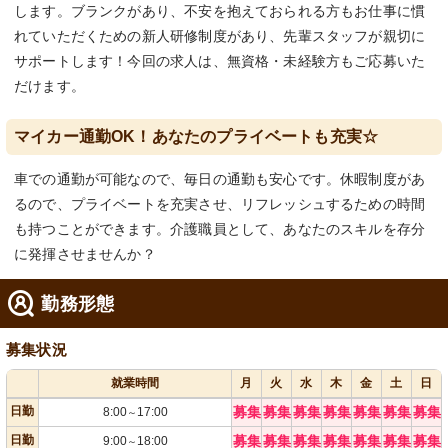
します。ブランクがあり、不安を抱えておられる方もお仕事に慣
れていただくための新人研修制度があり、先輩スタッフが親切に
サポートします！今回の求人は、無資格・未経験方もご応募いた
だけます。
マイカー通勤OK！あなたのプライベートも充実☆
車での通勤が可能なので、毎日の通勤も安心です。休暇制度があ
るので、プライベートを充実させ、リフレッシュするための時間
も持つことができます。介護職員として、あなたのスキルを存分
に発揮させませんか？
勤務形態
募集状況
就業時間
月
火
水
木
金
土
日
日勤
募集
募集
募集
募集
募集
募集
募集
8:00
17:00
～
日勤
募集
募集
募集
募集
募集
募集
募集
9:00
18:00
～