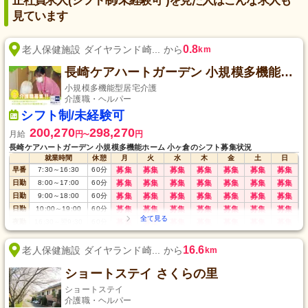
正社員求人(シフト制/未経験可 )を見た人はこんな求人も
見ています
0.8
老人保健施設 ダイヤランド崎... から
km
長崎ケアハートガーデン 小規模多機能ホーム 小ヶ倉
小規模多機能型居宅介護
介護職・ヘルパー
シフト制/未経験可
200,270
298,270
月給
円
円
〜
長崎ケアハートガーデン 小規模多機能ホーム 小ヶ倉のシフト募集状況
就業時間
休憩
月
火
水
木
金
土
日
早番
7:30
～
16:30
60
分
募集
募集
募集
募集
募集
募集
募集
日勤
8:00
～
17:00
60
分
募集
募集
募集
募集
募集
募集
募集
日勤
9:00
～
18:00
60
分
募集
募集
募集
募集
募集
募集
募集
日勤
10:00
～
19:00
60
分
募集
募集
募集
募集
募集
募集
募集
夜勤
16:30
～
翌9:30
60
分
募集
募集
募集
募集
募集
募集
募集
16.6
老人保健施設 ダイヤランド崎... から
km
ショートステイ さくらの里
ショートステイ
介護職・ヘルパー