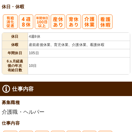
休日・休暇
有
年間休日
休日
4週8休
給消化促進
100日以上
休暇
産前産後休業、育児休業、介護休業、看護休暇
年間休日
105日
6ヵ月経過
後の年次
10日
有給日数
仕事内容
募集職種
介護職・ヘルパー
仕事内容