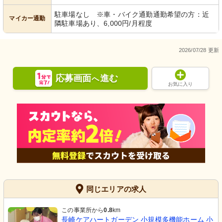
駐車場なし ※車・バイク通勤通勤希望の方：近
マイカー通勤
隣駐車場あり、6,000円/月程度
2026/07/28 更新
応募画面
進む
へ
お気に入り
同じエリアの求人
この事業所から
0.8
km
長崎ケアハートガーデン 小規模多機能ホーム 小