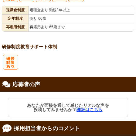
社
再雇用制度あ
退職金制度
退職金あり 勤続3年以上
会保険完備
り
定年制度
あり 60歳
再雇用制度
再雇用あり 65歳まで
研修制度
教育
サポート体制
研
応募者の声
修制度あり
あなたが面接を通して感じたリアルな声を
投稿してみませんか？
詳細はこちら
採用担当者からのコメント