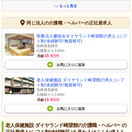
もっと見る
同じ法人の介護職・ヘルパーの正社員求人
医療法人蘭佑会ダイヤランド崎望館の求人 (シフ
ト制/未経験可/無資格可)
長崎県長崎市
石橋駅から3.8km
15.9
月給
万円
お気に入り
に
追加
老人保健施設 ダイヤランド崎望館の求人 (シフ
ト制/未経験可/無資格可)
長崎県長崎市
石橋駅から3.8km
15.9
月給
万円
お気に入り
に
追加
老人保健施設 ダイヤランド崎望館の介護職・ヘルパー の