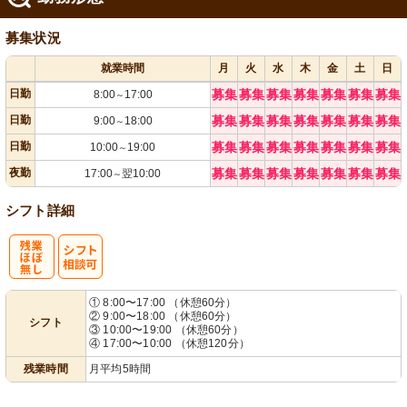
募集状況
就業時間
月
火
水
木
金
土
日
日勤
募集
募集
募集
募集
募集
募集
募集
8:00
17:00
～
日勤
募集
募集
募集
募集
募集
募集
募集
9:00
18:00
～
日勤
募集
募集
募集
募集
募集
募集
募集
10:00
19:00
～
夜勤
募集
募集
募集
募集
募集
募集
募集
17:00
翌10:00
～
シフト詳細
残
シ
① 8:00〜17:00 （休憩60分）
② 9:00〜18:00 （休憩60分）
シフト
業ほぼなし
フト相談可
③ 10:00〜19:00 （休憩60分）
④ 17:00〜10:00 （休憩120分）
残業時間
月平均5時間