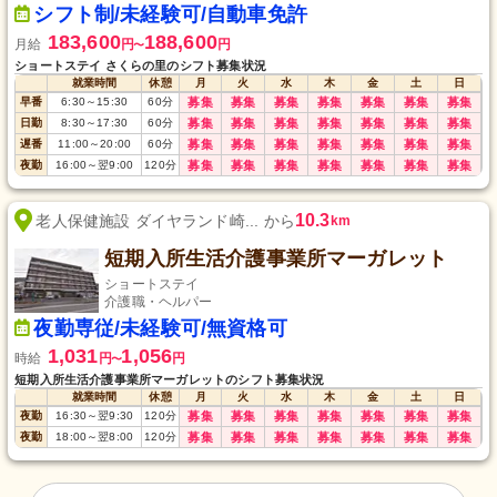
シフト制/未経験可/自動車免許
183,600
188,600
月給
円
円
〜
ショートステイ さくらの里のシフト募集状況
就業時間
休憩
月
火
水
木
金
土
日
早番
6:30
～
15:30
60
分
募集
募集
募集
募集
募集
募集
募集
日勤
8:30
～
17:30
60
分
募集
募集
募集
募集
募集
募集
募集
遅番
11:00
～
20:00
60
分
募集
募集
募集
募集
募集
募集
募集
夜勤
16:00
～
翌9:00
120
分
募集
募集
募集
募集
募集
募集
募集
10.3
老人保健施設 ダイヤランド崎... から
km
短期入所生活介護事業所マーガレット
ショートステイ
介護職・ヘルパー
夜勤専従/未経験可/無資格可
1,031
1,056
時給
円
円
〜
短期入所生活介護事業所マーガレットのシフト募集状況
就業時間
休憩
月
火
水
木
金
土
日
夜勤
16:30
～
翌9:30
120
分
募集
募集
募集
募集
募集
募集
募集
夜勤
18:00
～
翌8:00
120
分
募集
募集
募集
募集
募集
募集
募集