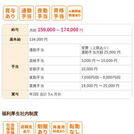
人事評価制度
159,000
174,000
給与
月給
〜
円
あり
基本給
134,000
円
実費（上限あり）
通勤手当
通勤手当月額 25,000 円
資格手当
3,000 円 〜 15,000 円
手当
皆勤手当
10,000 円
夜勤手当
7,000円/回～8,000円/回
業務手当
19,000 円 〜 25,000 円
賞与
年2回 合計 3ヵ月分
福利厚生
社内制度