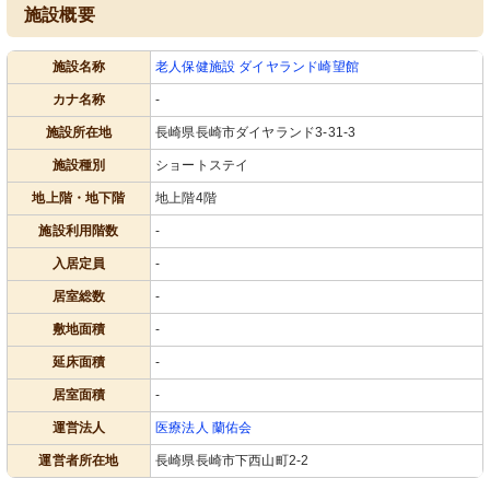
施設概要
施設名称
老人保健施設 ダイヤランド崎望館
カナ名称
-
施設所在地
長崎県長崎市ダイヤランド3-31-3
施設種別
ショートステイ
地上階・地下階
地上階4階
施設利用階数
-
入居定員
-
居室総数
-
敷地面積
-
延床面積
-
居室面積
-
運営法人
医療法人 蘭佑会
運営者所在地
長崎県長崎市下西山町2-2