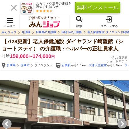
スカウトや選考の連絡を
無料インストール
通知でお知らせ
介護･医療求人サイト
メニュー
検索
ログインする
みんジョブ
介護職
長崎県の介護職
長崎市の介護職
老人保健施設 ダイヤランド崎
【7/28更新】老人保健施設 ダイヤランド崎望館（シ
ョートステイ）
の介護職・ヘルパーの正社員求人
月給
159,000
174,000
〜
円
7月28日更新
ショートステイ
長崎県
長崎市
ダイヤランド
石橋駅
から3.8km
大浦天主堂駅
から4.0km
大