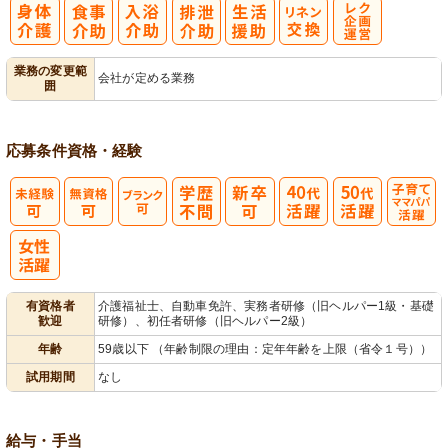
レク企画・運
業務の変更範
会社が定める業務
囲
営
応募条件
資格・経験
子育てママパ
パ活躍
有資格者
介護福祉士、自動車免許、実務者研修（旧ヘルパー1級・基礎
歓迎
研修）、初任者研修（旧ヘルパー2級）
年齢
59歳以下 （年齢制限の理由：定年年齢を上限（省令１号））
試用期間
なし
給与・手当