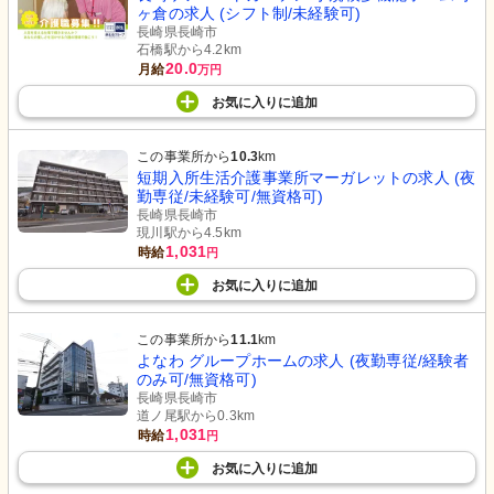
ヶ倉の求人 (シフト制/未経験可)
長崎県長崎市
石橋駅から4.2km
20.0
月給
万円
お気に入り
に
追加
この事業所から
10.3
km
短期入所生活介護事業所マーガレットの求人 (夜
勤専従/未経験可/無資格可)
長崎県長崎市
現川駅から4.5km
1,031
時給
円
お気に入り
に
追加
この事業所から
11.1
km
よなわ グループホームの求人 (夜勤専従/経験者
のみ可/無資格可)
長崎県長崎市
道ノ尾駅から0.3km
1,031
時給
円
お気に入り
に
追加