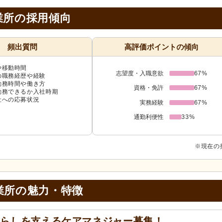
業所の採用傾向
頻出質問
高評価ポイントの傾向
や移動時間
志望度・入職意欲
67%
の職務経歴や経験
勤務時間や働き方
資格・免許
67%
勤務できるか入社時期
社への応募状況
実務経験
67%
通勤利便性
33%
※現在の
業所の
魅力・特徴
暮らしを支えるケアマネジャー募集！