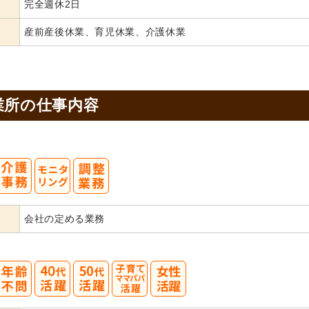
完全週休2日
産前産後休業、育児休業、介護休業
業所の
仕事内容
会社の定める業務
40
50