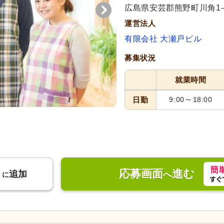
広島県安芸郡熊野町川角1-4
運営法人
有限会社 大瀬戸ビル
募集状況
就業時間
～
日勤
9:00
18:00
応募画面
進む
り
追加
へ
に