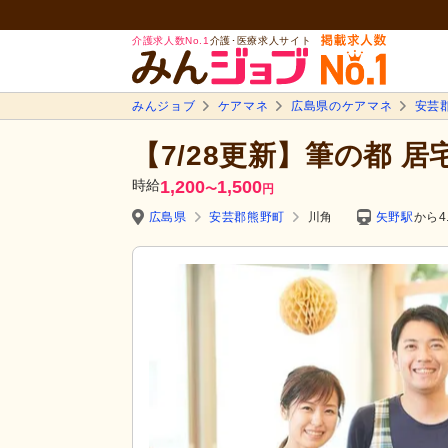
介護求人数No.1
介護･医療求人サイト
みんジョブ
ケアマネ
広島県のケアマネ
安芸
【7/28更新】筆の都 
時給
1,200
1,500
〜
円
広島県
安芸郡熊野町
川角
矢野駅
から4