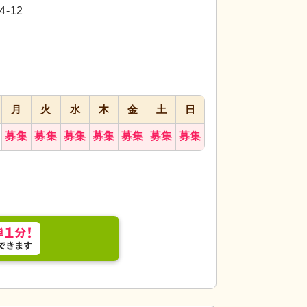
代活躍
代活躍
-12
月
火
水
木
金
土
日
募集
募集
募集
募集
募集
募集
募集