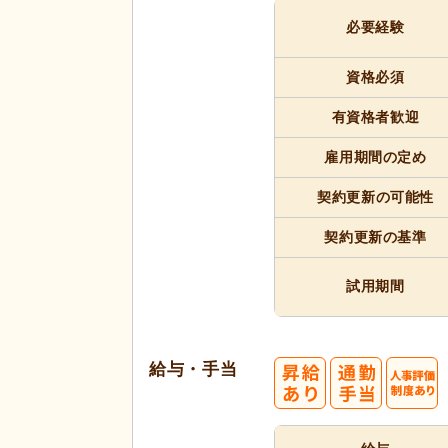
必要経験
資格必須
有資格者
歓迎
雇用期間
の定め
契約更新
の可能性
契約更新
の基準
試用期間
給与・手当