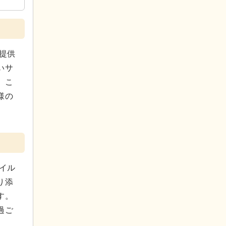
提供
いサ
、こ
様の
イル
り添
す。
過ご