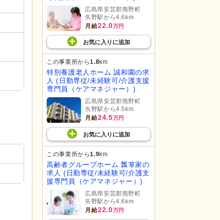
広島県安芸郡熊野町
矢野駅から4.6km
22.0
月給
万円
お気に入り
に
追加
この事業所から
1.8
km
特別養護老人ホーム 誠和園の求
人 (日勤専従/未経験可/介護支援
専門員（ケアマネジャー）)
広島県安芸郡熊野町
矢野駅から4.5km
24.5
月給
万円
お気に入り
に
追加
この事業所から
1.9
km
高齢者グループホーム 瓢箪家の
求人 (日勤専従/未経験可/介護支
援専門員（ケアマネジャー）)
広島県安芸郡熊野町
矢野駅から4.6km
22.0
月給
万円