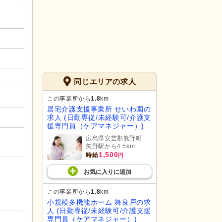
同じエリアの求人
この事業所から
1.8
km
居宅介護支援事業所 せいわ園の
求人 (日勤専従/未経験可/介護支
援専門員（ケアマネジャー）)
広島県安芸郡熊野町
矢野駅から4.5km
1,500
時給
円
お気に入り
に
追加
この事業所から
1.8
km
小規模多機能ホーム 舞良戸の求
人 (日勤専従/未経験可/介護支援
専門員（ケアマネジャー）)