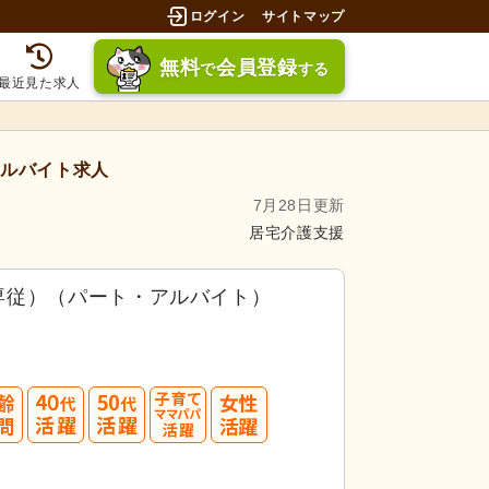
ログイン
サイトマップ
無料
会員登録
で
する
最近見た求人
ルバイト求人
7月28日更新
居宅介護支援
専従）（パート・アルバイト）
40
50