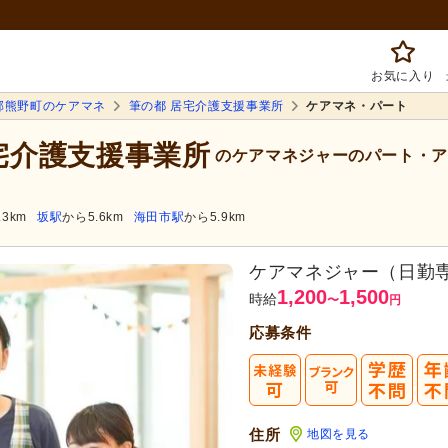
お気に入り
郡熊野町のケアマネ
筆の都 居宅介護支援事業所
ケアマネ・パート
居宅介護支援事業所
のケアマネジャーのパート・ア
.3km
坂駅
から5.6km
海田市駅
から5.9km
ケアマネジャー（日勤
1,200
1,500
時給
〜
円
応募条件
住所
地図を見る