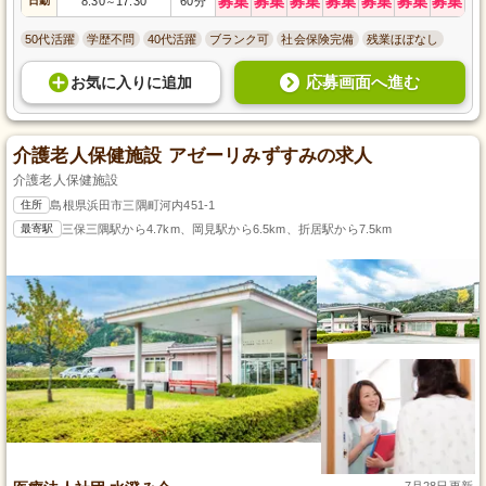
募集
募集
募集
募集
募集
募集
募集
日勤
8:30
17:30
60分
～
50代活躍
学歴不問
40代活躍
ブランク可
社会保険完備
残業ほぼなし
応募画面へ進む
お気に入り
に
追加
介護老人保健施設 アゼーリみずすみの求人
介護老人保健施設
住所
島根県浜田市三隅町河内451-1
最寄駅
三保三隅駅から4.7km、岡見駅から6.5km、折居駅から7.5km
7月28日更新