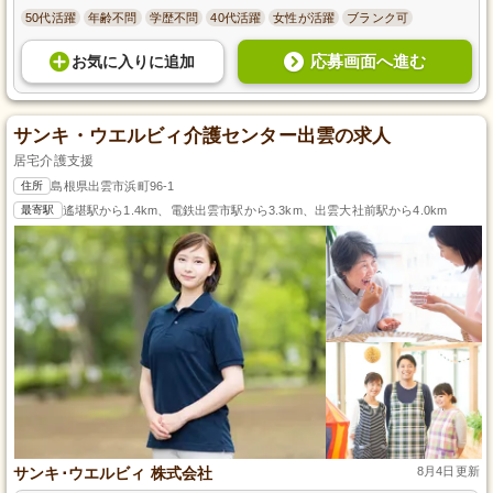
50代活躍
年齢不問
学歴不問
40代活躍
女性が活躍
ブランク可
応募画面へ進む
お気に入り
に
追加
サンキ・ウエルビィ介護センター出雲の求人
居宅介護支援
住所
島根県出雲市浜町96-1
最寄駅
遙堪駅から1.4km、電鉄出雲市駅から3.3km、出雲大社前駅から4.0km
サンキ･ウエルビィ 株式会社
8月4日更新