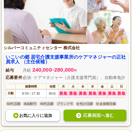
シルバーコミュニティセンター 株式会社
いこいの郷 居宅介護支援事業所のケアマネジャーの正社
員求人 （主任候補）
240,000
280,000
給与
月給
~
円
応募要件
必須: ケアマネジャー（介護支援専門員）、自動車免許
就業時間
休憩
月
火
水
木
金
土
日
募集
募集
募集
募集
募集
募集
募集
日勤
8:30
17:30
60分
～
50代活躍
未経験可
40代活躍
ブランク可
女性が活躍
社会保険完備
応募画面へ進む
お気に入り
に
追加