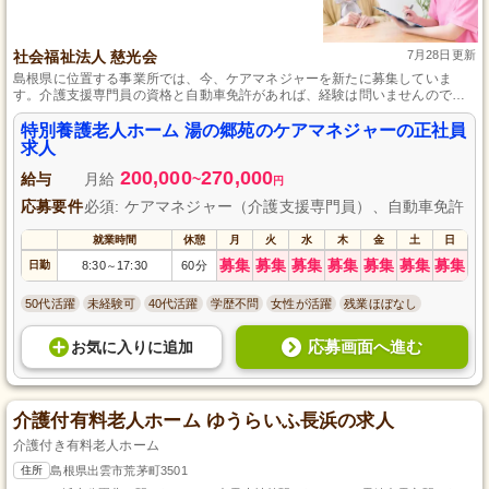
社会福祉法人 慈光会
7月28日更新
島根県に位置する事業所では、今、ケアマネジャーを新たに募集していま
す。介護支援専門員の資格と自動車免許があれば、経験は問いませんので安
心して応募してください。年に一度の昇給や年二回の賞与であなたの努力を
しっかり評価し、ワークライフバランスを重視した働き方が可能です。
特別養護老人ホーム 湯の郷苑のケアマネジャーの正社員
求人
200,000
270,000
給与
月給
~
円
応募要件
必須: ケアマネジャー（介護支援専門員）、自動車免許
就業時間
休憩
月
火
水
木
金
土
日
募集
募集
募集
募集
募集
募集
募集
日勤
8:30
17:30
60分
～
50代活躍
未経験可
40代活躍
学歴不問
女性が活躍
残業ほぼなし
応募画面へ進む
お気に入り
に
追加
介護付有料老人ホーム ゆうらいふ長浜の求人
介護付き有料老人ホーム
住所
島根県出雲市荒茅町3501