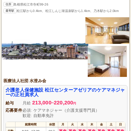
住所
島根県松江市寺町99-26
最寄駅
松江駅から0.4km、松江しんじ湖温泉駅から1.4km、乃木駅から2.0km
医療法人社団 水澄み会
介護老人保健施設 松江センターアゼリアのケアマネジャ
ーの正社員求人
213,000
220,200
給与
月給
~
円
応募要件
必須: ケアマネジャー（介護支援専門員）
歓迎: 自動車免許
就業時間
休憩
月
火
水
木
金
土
日