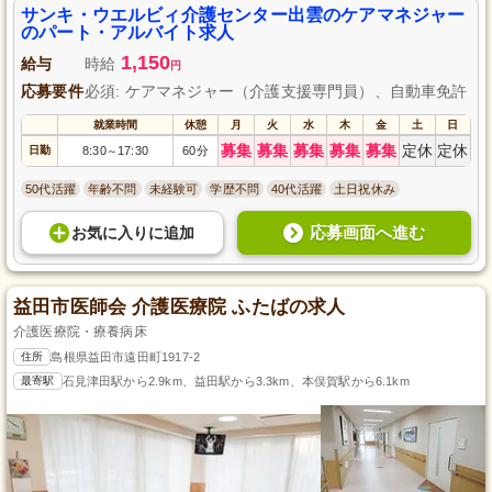
サンキ・ウエルビィ介護センター出雲のケアマネジャー
のパート・アルバイト求人
1,150
給与
時給
円
応募要件
必須: ケアマネジャー（介護支援専門員）、自動車免許
就業時間
休憩
月
火
水
木
金
土
日
募集
募集
募集
募集
募集
定休
定休
日勤
8:30
17:30
60分
～
50代活躍
年齢不問
未経験可
学歴不問
40代活躍
土日祝休み
応募画面へ進む
お気に入り
に
追加
益田市医師会 介護医療院 ふたばの求人
介護医療院・療養病床
住所
島根県益田市遠田町1917-2
最寄駅
石見津田駅から2.9km、益田駅から3.3km、本俣賀駅から6.1km