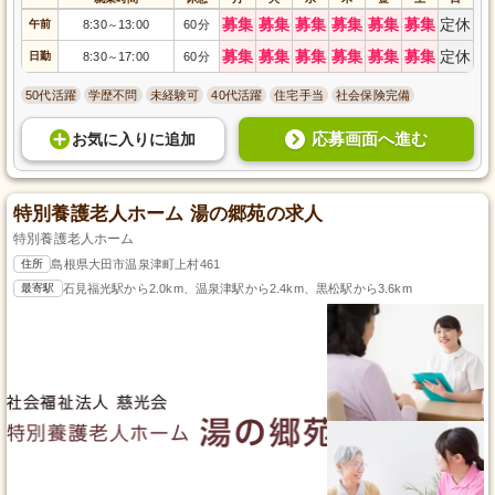
募集
募集
募集
募集
募集
募集
定休
午前
8:30
13:00
60分
～
募集
募集
募集
募集
募集
募集
定休
日勤
8:30
17:00
60分
～
50代活躍
学歴不問
未経験可
40代活躍
住宅手当
社会保険完備
応募画面へ進む
お気に入り
に
追加
特別養護老人ホーム 湯の郷苑の求人
特別養護老人ホーム
住所
島根県大田市温泉津町上村461
最寄駅
石見福光駅から2.0km、温泉津駅から2.4km、黒松駅から3.6km