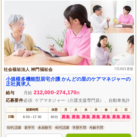
社会福祉法人 神門福祉会
7月28日更新
小規模多機能型居宅介護 かんどの里のケアマネジャーの
正社員求人
212,000
274,170
給与
月給
~
円
応募要件
必須: ケアマネジャー（介護支援専門員）、自動車免許
就業時間
休憩
月
火
水
木
金
土
日
募集
募集
募集
募集
募集
募集
募集
日勤
8:30
17:30
60分
～
50代活躍
新卒可
未経験可
40代活躍
学歴不問
年齢不問