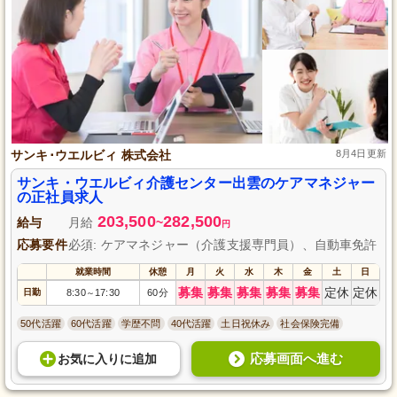
サンキ･ウエルビィ 株式会社
8月4日更新
サンキ・ウエルビィ介護センター出雲のケアマネジャー
の正社員求人
203,500
282,500
給与
月給
~
円
応募要件
必須: ケアマネジャー（介護支援専門員）、自動車免許
就業時間
休憩
月
火
水
木
金
土
日
募集
募集
募集
募集
募集
定休
定休
日勤
8:30
17:30
60分
～
50代活躍
60代活躍
学歴不問
40代活躍
土日祝休み
社会保険完備
応募画面へ進む
お気に入り
に
追加