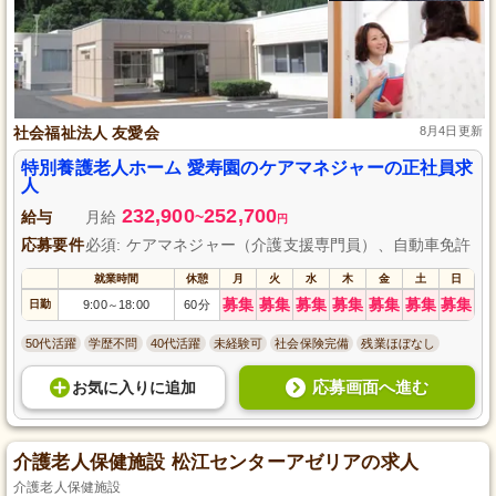
社会福祉法人 友愛会
8月4日更新
特別養護老人ホーム 愛寿園のケアマネジャーの正社員求
人
232,900
252,700
給与
月給
~
円
応募要件
必須: ケアマネジャー（介護支援専門員）、自動車免許
就業時間
休憩
月
火
水
木
金
土
日
募集
募集
募集
募集
募集
募集
募集
日勤
9:00
18:00
60分
～
50代活躍
学歴不問
40代活躍
未経験可
社会保険完備
残業ほぼなし
応募画面へ進む
お気に入り
に
追加
介護老人保健施設 松江センターアゼリアの求人
介護老人保健施設