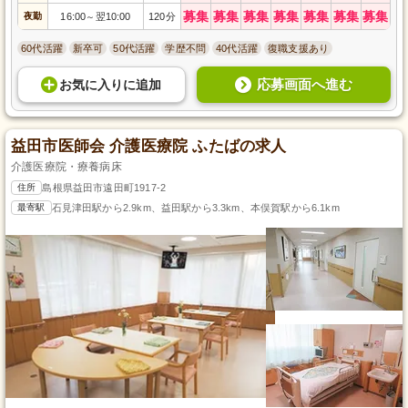
募集
募集
募集
募集
募集
募集
募集
夜勤
16:00
翌10:00
120分
～
60代活躍
新卒可
50代活躍
学歴不問
40代活躍
復職支援あり
応募画面へ進む
お気に入り
に
追加
益田市医師会 介護医療院 ふたばの求人
介護医療院・療養病床
住所
島根県益田市遠田町1917-2
最寄駅
石見津田駅から2.9km、益田駅から3.3km、本俣賀駅から6.1km