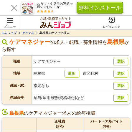
スカウトや選考の連絡を
無料インストール
通知でお知らせ
介護･医療求人サイト
メニュー
ログインする
みんジョブ
ケアマネ
島根県のケアマネ求人
ケアマネジャー
島根県
の求人・転職・募集情報を
か
ら探す
職種
ケアマネジャー
選択
地域
島根県
選択
市区町村
選択
路線・駅
指定なし
選択
詳細条件
給与/雇用形態/資格/種別など
選択
島根県
のケアマネジャー求人の給与相場
正社員
パート・アルバイト
(月収)
(時給)