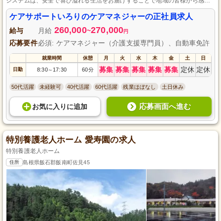
システムは、安全で喜び溢れる生活をお届けすることで地域の皆様から感謝
の心を持って支持され、島根県大田市のケアサポートいろりで常に利用者様
の心と体の自己磨きをサポートし、有意義な毎日を提供しています。
ケアサポートいろりのケアマネジャーの正社員求人
260,000
270,000
給与
月給
~
円
応募要件
必須: ケアマネジャー（介護支援専門員）、自動車免許
就業時間
休憩
月
火
水
木
金
土
日
募集
募集
募集
募集
募集
定休
定休
日勤
8:30
17:30
60分
～
50代活躍
未経験可
40代活躍
60代活躍
残業ほぼなし
土日休み
応募画面へ進む
お気に入り
に
追加
特別養護老人ホーム 愛寿園の求人
特別養護老人ホーム
住所
島根県飯石郡飯南町佐見45