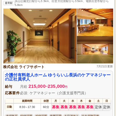
浜山公園北口駅から3.3km、出雲大社前駅から3.5km、電鉄出雲市駅から
最寄駅
5.8km
株式会社 ライフサポート
7月21日更新
介護付有料老人ホーム ゆうらいふ長浜のケアマネジャー
の正社員求人
215,000
235,000
給与
月給
~
円
応募要件
必須: ケアマネジャー（介護支援専門員）
就業時間
休憩
月
火
水
木
金
土
日
募集
募集
募集
募集
募集
定休
定休
日勤
8:30
17:30
60分
～
未経験可
50代活躍
40代活躍
学歴不問
土日祝休み
社会保険完備