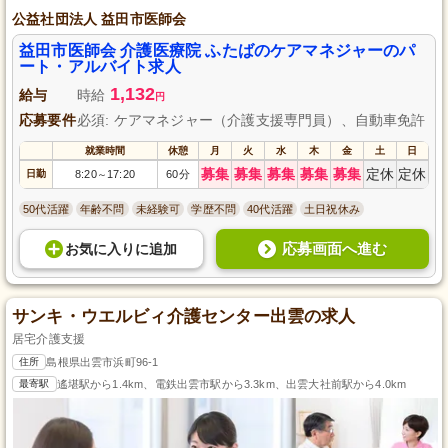
公益社団法人 益田市医師会
益田市医師会 介護医療院 ふたばのケアマネジャーのパ
ート・アルバイト求人
1,132
給与
時給
円
応募要件
必須: ケアマネジャー（介護支援専門員）、自動車免許
就業時間
休憩
月
火
水
木
金
土
日
募集
募集
募集
募集
募集
定休
定休
日勤
8:20
17:20
60分
～
50代活躍
年齢不問
未経験可
学歴不問
40代活躍
土日祝休み
応募画面へ進む
お気に入り
に
追加
サンキ・ウエルビィ介護センター出雲の求人
居宅介護支援
住所
島根県出雲市浜町96-1
最寄駅
遙堪駅から1.4km、電鉄出雲市駅から3.3km、出雲大社前駅から4.0km