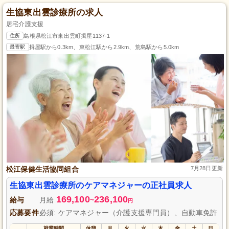
生協東出雲診療所の求人
居宅介護支援
住所
島根県松江市東出雲町揖屋1137-1
最寄駅
揖屋駅から0.3km、東松江駅から2.9km、荒島駅から5.0km
松江保健生活協同組合
7月28日更新
生協東出雲診療所のケアマネジャーの正社員求人
169,100
236,100
給与
月給
~
円
応募要件
必須: ケアマネジャー（介護支援専門員）、自動車免許
就業時間
休憩
月
火
水
木
金
土
日