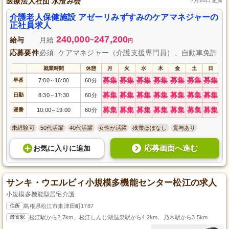
医療法人社団 水澄み会
介護老人保健施設 アゼーリみずすみのケアマネジャーの
正社員求人
240,000
247,200
給与
月給
~
円
応募要件
必須: ケアマネジャー（介護支援専門員）、自動車免許
就業時間
休憩
月
火
水
木
金
土
日
募集
募集
募集
募集
募集
募集
募集
早番
7:00
16:00
60分
～
募集
募集
募集
募集
募集
募集
募集
日勤
8:30
17:30
60分
～
募集
募集
募集
募集
募集
募集
募集
遅番
10:00
19:00
60分
～
未経験可
50代活躍
40代活躍
女性が活躍
残業ほぼなし
賞与あり
応募画面へ進む
お気に入り
に
追加
サンキ・ウエルビィ小規模多機能センター松江の求人
小規模多機能型居宅介護
住所
島根県松江市東津田町1787
最寄駅
松江駅から2.7km、松江しんじ湖温泉駅から4.2km、乃木駅から3.5km