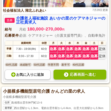
社会福祉法人 湖北ふれあい
7月29日更新
介護老人福祉施設 あいかの里のケアマネジャーの
急募
正社員求人
180,000
270,000
給与
月給
~
円
応募要件
必須: ケアマネジャー（介護支援専門員）、自動車免許
就業時間
休憩
月
火
水
木
金
土
日
急募
急募
急募
急募
急募
急募
定休
早番
7:30
19:00(8h)
60分
～
急募
急募
急募
急募
急募
急募
定休
日勤
8:30
17:30
60分
～
60代活躍
未経験可
50代活躍
学歴不問
新卒可
40代活躍
応募画面へ進む
お気に入り
に
追加
小規模多機能型居宅介護 かんどの里の求人
小規模多機能型居宅介護
住所
島根県出雲市神門町13-6
最寄駅
西出雲駅から1.3km、電鉄出雲市駅から4.4km、出雲大社前駅から5.9km