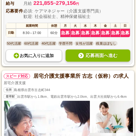
221,855
279,156
給与
月給
~
円
応募要件
必須: ケアマネジャー（介護支援専門員）
歓迎: 社会福祉士、精神保健福祉士
就業時間
休憩
月
火
水
木
金
土
日
急募
急募
急募
急募
急募
急募
急募
日勤
8:30
17:00
60分
～
50代活躍
60代活躍
40代活躍
学歴不問
女性が活躍
残業ほぼなし
応募画面へ進む
お気に入り
に
追加
居宅介護支援事業所 古志（仮称）の求人
スピード対応
居宅介護支援
住所
島根県出雲市古志町344
最寄駅
出雲市駅から1.8km、電鉄出雲市駅から2.0km、出雲大社前駅から6.4km