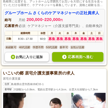
島根県に位置する、アットホームな雰囲気でお互いを大切にする生活を送っ
ていただける環境で、ケアマネジャーを募集しています。資格と経験を活か
して、多様な業務に対応し、ご利用者さまのサポートを行いながら、メリハ
リある勤務体系で個人の成長も実現できる職場です。
グループホーム さくらのケアマネジャーの正社員求人
200,000
220,000
給与
月給
~
円
応募要件
必須: ケアマネジャー（介護支援専門員）、自動車免許
就業時間
休憩
月
火
水
木
金
土
日
募集
募集
募集
募集
募集
募集
募集
日勤
8:30
17:30
60分
～
未経験可
40代活躍
学歴不問
50代活躍
新卒可
女性が活躍
応募画面へ進む
お気に入り
に
追加
いこいの郷 居宅介護支援事業所の求人
居宅介護支援
住所
島根県出雲市西林木町33-1
最寄駅
川跡駅から0.8km、電鉄出雲市駅から4.1km、出雲大社前駅から7.3km