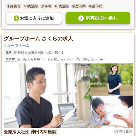
未経験可
50代活躍
新卒可
40代活躍
学歴不問
年齢不問
応募画面へ進む
お気に入り
に
追加
グループホーム さくらの求人
グループホーム
住所
島根県浜田市金城町七条ハ564-1
最寄駅
浜田駅から6.8km、下府駅から7.4km、久代駅から9.0km
医療法人社団 沖田内科医院
7月28日更新