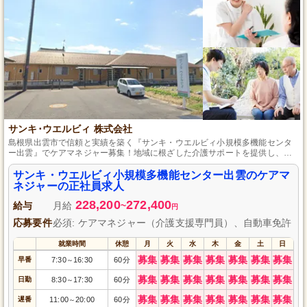
サンキ･ウエルビィ 株式会社
島根県出雲市で信頼と実績を築く『サンキ・ウエルビィ小規模多機能センタ
ー出雲』でケアマネジャー募集！地域に根ざした介護サポートを提供し、あ
なたの知識と技術を活かして、利用者様一人ひとりの生活を支えませんか？
未経験でもしっかりした研修制度があるので安心して成長できます。必要な
サンキ・ウエルビィ小規模多機能センター出雲のケアマ
資格は介護支援専門員（ケアマネジャー）と自動車免許。地域の皆様に信頼
ネジャーの正社員求人
される施設で、一緒に働きましょう！
228,200
272,400
給与
月給
~
円
応募要件
必須: ケアマネジャー（介護支援専門員）、自動車免許
就業時間
休憩
月
火
水
木
金
土
日
募集
募集
募集
募集
募集
募集
募集
早番
7:30
16:30
60分
～
募集
募集
募集
募集
募集
募集
募集
日勤
8:30
17:30
60分
～
募集
募集
募集
募集
募集
募集
募集
遅番
11:00
20:00
60分
～