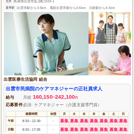
住所
島根県出雲市塩冶町1536-1
最寄駅
出雲市駅から0.5km、電鉄出雲市駅から0.6km、川跡駅から4.3km
出雲医療生活協同 組合
出雲市民病院のケアマネジャーの正社員求人
160,150
242,100
給与
月給
~
円
応募要件
必須: ケアマネジャー（介護支援専門員）
就業時間
休憩
月
火
水
木
金
土
日
募集
募集
募集
募集
募集
募集
募集
午前
8:30
12:30
-
～
募集
募集
募集
募集
募集
募集
募集
日勤
8:30
17:05
-
～