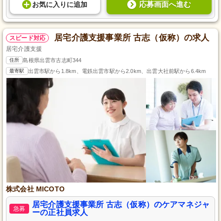
応募画面へ進む
お気に入り
に
追加
居宅介護支援事業所 古志（仮称）の求人
スピード対応
居宅介護支援
住所
島根県出雲市古志町344
最寄駅
出雲市駅から1.8km、電鉄出雲市駅から2.0km、出雲大社前駅から6.4km
株式会社 MICOTO
居宅介護支援事業所 古志（仮称）のケアマネジャ
急募
ーの正社員求人