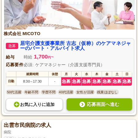
株式会社 MICOTO
居宅介護支援事業所 古志（仮称）のケアマネジャ
急募
ーのパート・アルバイト求人
1,700
給与
時給
~
円
応募要件
必須: ケアマネジャー（介護支援専門員）
就業時間
休憩
月
火
水
木
金
土
日
急募
急募
急募
急募
急募
急募
急募
日勤
8:30
17:30
-
～
50代活躍
年齢不問
学歴不問
40代活躍
女性が活躍
残業ほぼなし
応募画面へ進む
お気に入り
に
追加
出雲市民病院の求人
病院