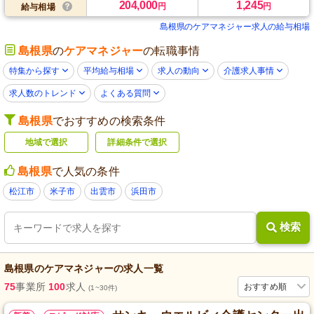
204,000
1,245
円
円
給与相場
島根県のケアマネジャー求人の給与相場
島根県
の
ケアマネジャー
の転職事情
特集から探す
平均給与相場
求人の動向
介護求人事情
求人数のトレンド
よくある質問
島根県
でおすすめの検索条件
地域で選択
詳細条件で選択
島根県
で人気の条件
松江市
米子市
出雲市
浜田市
検索
島根県
の
ケアマネジャー
の求人一覧
75
事業所
100
求人
おすすめ順
(1~30件)