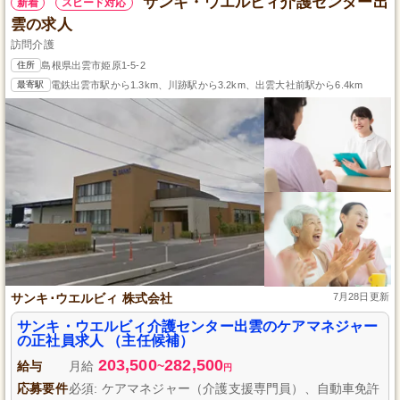
サンキ・ウエルビィ介護センター出
新着
スピード対応
雲の求人
訪問介護
住所
島根県出雲市姫原1-5-2
最寄駅
電鉄出雲市駅から1.3km、川跡駅から3.2km、出雲大社前駅から6.4km
サンキ･ウエルビィ 株式会社
7月28日更新
サンキ・ウエルビィ介護センター出雲のケアマネジャー
の正社員求人 （主任候補）
203,500
282,500
給与
月給
~
円
応募要件
必須: ケアマネジャー（介護支援専門員）、自動車免許