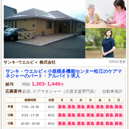
サンキ･ウエルビィ 株式会社
8月6日更新
サンキ・ウエルビィ小規模多機能センター松江のケアマ
ネジャーのパート・アルバイト求人
1,303
1,446
給与
時給
~
円
応募要件
必須: ケアマネジャー（介護支援専門員）、自動車免許
就業時間
休憩
月
火
水
木
金
土
日
募集
募集
募集
募集
募集
募集
募集
早番
7:30
16:30
60分
～
募集
募集
募集
募集
募集
募集
募集
日勤
8:30
17:30
60分
～
募集
募集
募集
募集
募集
募集
募集
日勤
10:00
19:00
60分
～