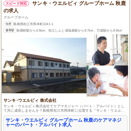
サンキ・ウエルビィ グループホーム 秋鹿
スピード対応
の求人
グループホーム
住所
島根県松江市岡本町1041-1
最寄駅
秋鹿町駅から0.5km、松江しんじ湖温泉駅から8.7km、宍道駅から8.5km
サンキ･ウエルビィ 株式会社
サンキ・ウエルビィ株式会社でケアマネジャー（パート・アルバイト）とし
て共に成長しませんか？島根県松江市岡本町に位置する『サンキ・ウエルビ
ィグループホーム秋鹿』では、未経験者も大歓迎！介護支援専門員（ケアマ
ネジャー）資格と運転免許証（AT限定可）を活かし、地域の安心と暮らしを
サンキ・ウエルビィ グループホーム 秋鹿のケアマネジ
支えませんか？応募お待ちしています。
ャーのパート・アルバイト求人