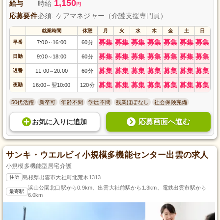
1,150
給与
時給
円
応募要件
必須: ケアマネジャー（介護支援専門員）
就業時間
休憩
月
火
水
木
金
土
日
募集
募集
募集
募集
募集
募集
募集
早番
7:00
16:00
60分
～
募集
募集
募集
募集
募集
募集
募集
日勤
9:00
18:00
60分
～
募集
募集
募集
募集
募集
募集
募集
遅番
11:00
20:00
60分
～
募集
募集
募集
募集
募集
募集
募集
夜勤
16:00
翌10:00
120分
～
50代活躍
新卒可
年齢不問
学歴不問
残業ほぼなし
社会保険完備
応募画面へ進む
お気に入り
に
追加
サンキ・ウエルビィ小規模多機能センター出雲の求人
小規模多機能型居宅介護
住所
島根県出雲市大社町北荒木1313
浜山公園北口駅から0.9km、出雲大社前駅から1.3km、電鉄出雲市駅から
最寄駅
6.0km