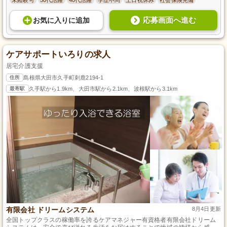
応募画面へ進む
お気に入り
に
追加
ケアサポートいろりの求人
居宅介護支援
住所
島根県大田市久手町刺鹿2194-1
最寄駅
久手駅から1.9km、大田市駅から2.1km、波根駅から3.1km
有限会社 ドリームシステム
8月4日更新
全国トップクラスの稼働率を誇るケアマネジャー有資格者有限会社ドリーム