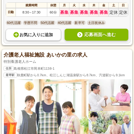
就業時間
休憩
月
火
水
木
金
土
日
募集
募集
募集
募集
募集
定休
定休
日勤
8:30
17:30
60分
～
60代活躍
学歴不問
50代活躍
40代活躍
新卒可
土日祝休み
応募画面へ進む
お気に入り
に
追加
介護老人福祉施設 あいかの里の求人
特別養護老人ホーム
住所
島根県松江市岡本町1138-1
最寄駅
秋鹿町駅から0.7km、松江しんじ湖温泉駅から8.7km、宍道駅から9.1km