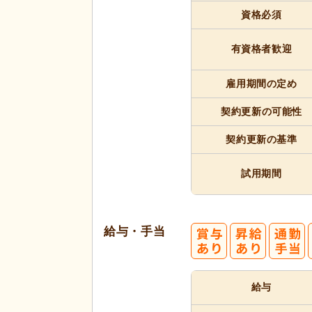
資格必須
有資格者
歓迎
雇用期間
の定め
契約更新
の可能性
契約更新
の基準
試用期間
給与・手当
給与