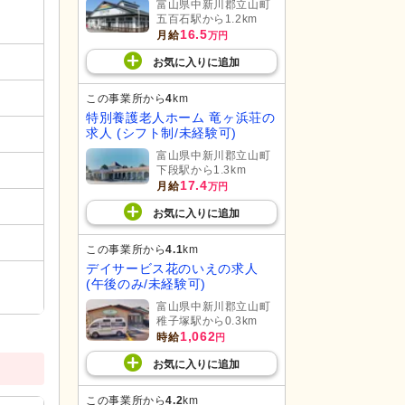
富山県中新川郡立山町
五百石駅から1.2km
16.5
月給
万円
お気に入り
に
追加
この事業所から
4
km
特別養護老人ホーム 竜ヶ浜荘の
求人 (シフト制/未経験可)
富山県中新川郡立山町
下段駅から1.3km
17.4
月給
万円
お気に入り
に
追加
この事業所から
4.1
km
デイサービス花のいえの求人
(午後のみ/未経験可)
富山県中新川郡立山町
稚子塚駅から0.3km
1,062
時給
円
お気に入り
に
追加
この事業所から
4.2
km