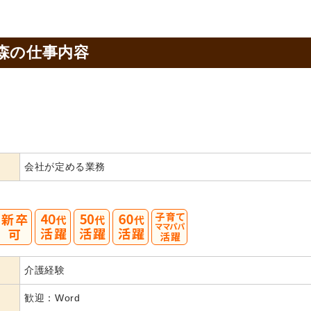
森の
仕事内容
会社が定める業務
40
50
60
介護経験
代活躍
代活躍
代活躍
歓迎：Word