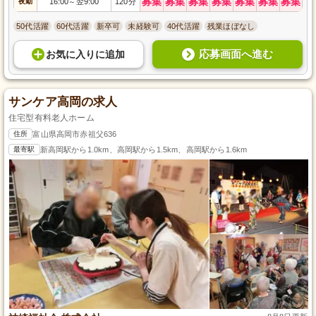
募集
募集
募集
募集
募集
募集
募集
夜勤
16:00
翌9:00
120分
～
50代活躍
60代活躍
新卒可
未経験可
40代活躍
残業ほぼなし
応募画面へ進む
お気に入り
に
追加
サンケア高岡の求人
住宅型有料老人ホーム
住所
富山県高岡市赤祖父636
最寄駅
新高岡駅から1.0km、高岡駅から1.5km、高岡駅から1.6km