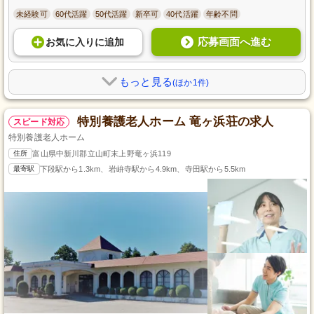
未経験可
60代活躍
50代活躍
新卒可
40代活躍
年齢不問
応募画面へ進む
お気に入り
に
追加
もっと見る
(ほか1件)
特別養護老人ホーム 竜ヶ浜荘の求人
スピード対応
特別養護老人ホーム
住所
富山県中新川郡立山町末上野竜ヶ浜119
最寄駅
下段駅から1.3km、岩峅寺駅から4.9km、寺田駅から5.5km