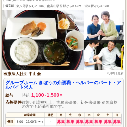
最寄駅
東八尾駅から2.9km、南富山駅前駅から8.4km、笹津駅から3.8km
医療法人社団 中山会
8月8日更新
グループホーム きぼうの介護職・ヘルパーのパート・ア
ルバイト求人
1,100
1,500
給与
時給
~
円
応募要件
歓迎: 介護福祉士、実務者研修、初任者研修 ※無資格
の方でも応募可能です。
就業時間
休憩
月
火
水
木
金
土
日
募集
募集
募集
募集
募集
募集
募集
長日
6:00
22:00(3h〜)
-
～