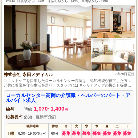
最寄駅
江尻駅から0.7km、末広町駅から2.6km、高岡駅から2.6km
株式会社 永田メディカル
7月28日更新
ユニットケアを採用したローカルセンター高岡は、認知機能が低下した方々
と共に尊厳を守る生活を送り、スタッフにはキャリアアップの機会も提供し
ます。
ローカルセンター高岡の介護職・ヘルパーのパート・ア
ルバイト求人
1,070
1,400
給与
時給
~
円
応募要件
必須: 自動車免許
就業時間
休憩
月
火
水
木
金
土
日
募集
募集
募集
募集
募集
募集
募集
日勤
8:30
19:00(6h〜)
60分
～