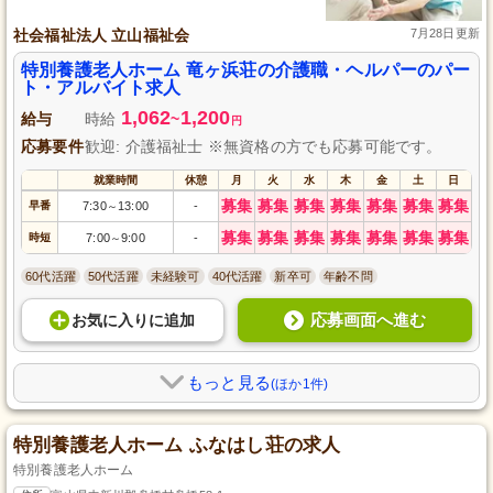
社会福祉法人 立山福祉会
7月28日更新
特別養護老人ホーム 竜ヶ浜荘の介護職・ヘルパーのパー
ト・アルバイト求人
1,062
1,200
給与
時給
~
円
応募要件
歓迎: 介護福祉士 ※無資格の方でも応募可能です。
就業時間
休憩
月
火
水
木
金
土
日
募集
募集
募集
募集
募集
募集
募集
早番
7:30
13:00
-
～
募集
募集
募集
募集
募集
募集
募集
時短
7:00
9:00
-
～
60代活躍
50代活躍
未経験可
40代活躍
新卒可
年齢不問
応募画面へ進む
お気に入り
に
追加
もっと見る
(ほか1件)
特別養護老人ホーム ふなはし荘の求人
特別養護老人ホーム