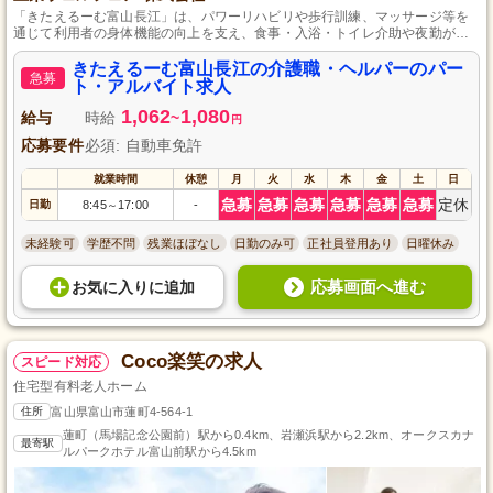
「きたえるーむ富山長江」は、パワーリハビリや歩行訓練、マッサージ等を
通じて利用者の身体機能の向上を支え、食事・入浴・トイレ介助や夜勤がな
い豊かな介護環境を提供しています。
きたえるーむ富山長江の介護職・ヘルパーのパー
急募
ト・アルバイト求人
1,062
1,080
給与
時給
~
円
応募要件
必須: 自動車免許
就業時間
休憩
月
火
水
木
金
土
日
急募
急募
急募
急募
急募
急募
定休
日勤
8:45
17:00
-
～
未経験可
学歴不問
残業ほぼなし
日勤のみ可
正社員登用あり
日曜休み
応募画面へ進む
お気に入り
に
追加
Coco楽笑の求人
スピード対応
住宅型有料老人ホーム
住所
富山県富山市蓮町4-564-1
蓮町（馬場記念公園前）駅から0.4km、岩瀬浜駅から2.2km、オークスカナ
最寄駅
ルパークホテル富山前駅から4.5km