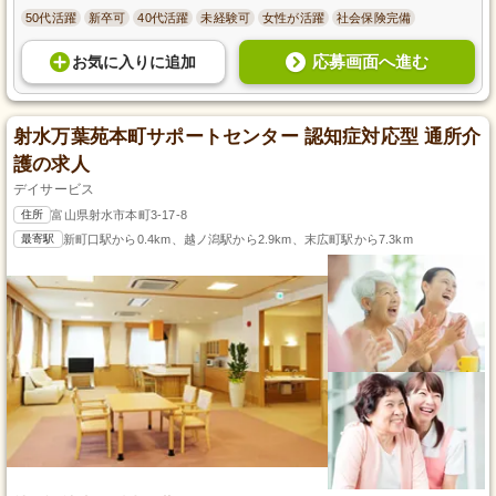
50代活躍
新卒可
40代活躍
未経験可
女性が活躍
社会保険完備
応募画面へ進む
お気に入り
に
追加
射水万葉苑本町サポートセンター 認知症対応型 通所介
護の求人
デイサービス
住所
富山県射水市本町3-17-8
最寄駅
新町口駅から0.4km、越ノ潟駅から2.9km、末広町駅から7.3km