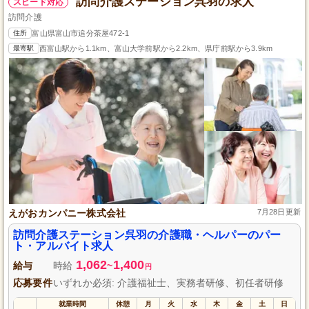
訪問介護ステーション呉羽の求人
スピード対応
訪問介護
住所
富山県富山市追分茶屋472-1
最寄駅
西富山駅から1.1km、富山大学前駅から2.2km、県庁前駅から3.9km
えがおカンパニー株式会社
7月28日更新
訪問介護ステーション呉羽の介護職・ヘルパーのパー
ト・アルバイト求人
1,062
1,400
給与
時給
~
円
応募要件
いずれか必須: 介護福祉士、実務者研修、初任者研修
就業時間
休憩
月
火
水
木
金
土
日