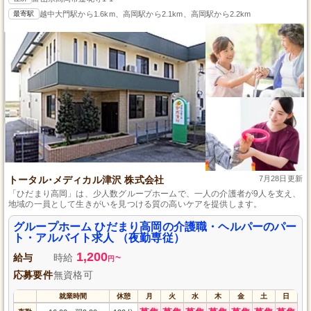
最寄駅
越中大門駅から1.6km、高岡駅から2.1km、高岡駅から2.2km
トータル･メディカル津沢 株式会社
7月28日更新
「ひだまり高岡」は、少人数グループホームで、一人の介護者が9人を支え、
地域の一員として生きがいを見つける質の高いケアを提供します。
グループホーム ひだまり高岡の介護職・ヘルパーのパー
ト・アルバイト求人 （夜勤専従）
1,200
給与
時給
~
円
応募要件
無資格可
就業時間
休憩
月
火
水
木
金
土
日