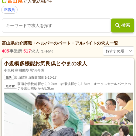
富山県
で人気の条件
正職員
検索
富山県
の
介護職・ヘルパー
の
パート・アルバイト
の求人一覧
405
事業所
517
求人
おすすめ順
(1~30件)
小規模多機能お気良倶とやまの求人
小規模多機能型居宅介護
住所
富山県富山市高畠町1-10-17
萩浦小学校前駅から0.2km、岩瀬浜駅から1.3km、オークスカナルパークホ
最寄駅
テル富山前駅から5.3km