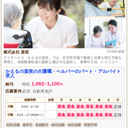
株式会社 楽笑
7月28日更新
デイサービス「かえるの楽笑」では、託児所完備で家庭と仕事を両立可能な
環境と、未経験者歓迎の柔軟な働き方を提供し、食事や入浴、レクリエーシ
ョン等の業務を通じて、利用者の楽しい在宅生活をサポートします。スタッ
フの成長を全力でバックアップしながら、パート・アルバイトでも昇給制度
かえるの楽笑の介護職・ヘルパーのパート・アルバイト
あり、働きがいと安定感を感じていただけます。
求人
1,062
1,100
給与
時給
~
円
応募要件
必須: 自動車免許
就業時間
休憩
月
火
水
木
金
土
日
募集
募集
募集
募集
募集
募集
定休
日勤
8:00
17:00
-
～
募集
募集
募集
募集
募集
募集
定休
日勤
8:00
17:00(6h〜)
-
～
50代活躍
新卒可
未経験可
60代活躍
40代活躍
学歴不問