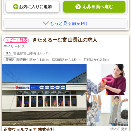
応募画面へ進む
お気に入り
に
追加
もっと見る
(ほか1件)
きたえるーむ富山長江の求人
スピード対応
デイサービス
住所
富山県富山市長江1-5-20
最寄駅
新庄田中駅から1.0km、稲荷町駅から1.5km、荒町駅から2.7km
正栄ウェルフェア 株式会社
7月28日更新