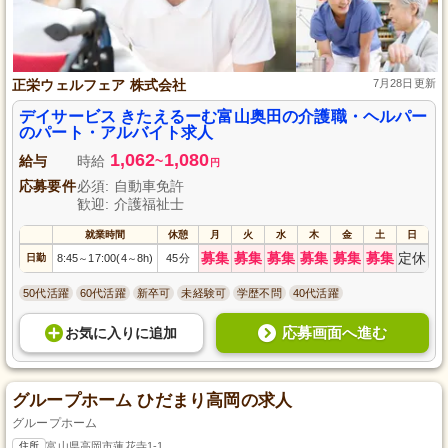
正栄ウェルフェア 株式会社
7月28日更新
デイサービス きたえるーむ富山奥田の介護職・ヘルパー
のパート・アルバイト求人
1,062
1,080
給与
時給
~
円
応募要件
必須: 自動車免許
歓迎: 介護福祉士
就業時間
休憩
月
火
水
木
金
土
日
募集
募集
募集
募集
募集
募集
定休
日勤
8:45
17:00(4
8h)
45分
～
～
50代活躍
60代活躍
新卒可
未経験可
学歴不問
40代活躍
応募画面へ進む
お気に入り
に
追加
グループホーム ひだまり高岡の求人
グループホーム
住所
富山県高岡市蓮花寺1-1