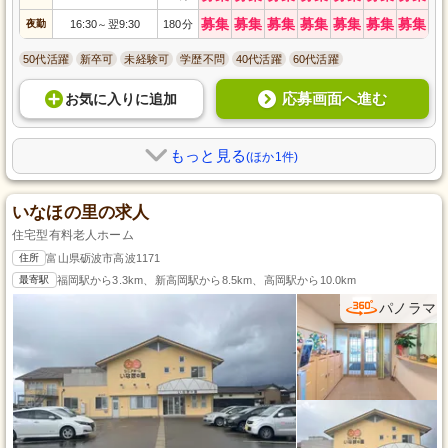
募集
募集
募集
募集
募集
募集
募集
夜勤
16:30
翌9:30
180分
～
50代活躍
新卒可
未経験可
学歴不問
40代活躍
60代活躍
応募画面へ進む
お気に入り
に
追加
もっと見る
(ほか1件)
いなほの里の求人
住宅型有料老人ホーム
住所
富山県砺波市高波1171
最寄駅
福岡駅から3.3km、新高岡駅から8.5km、高岡駅から10.0km
パノラマ