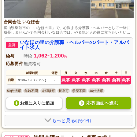
合同会社 いなほ会
富山県砺波市の「いなほの里」で、心温まる介護職・ヘルパーとして一緒に
成長しませんか？合同会社いなほ会では、やる気と人の役に立ちたいという
熱意を持つ方を歓迎します。未経験でも安心の研修制度が整っており、人々
の暮らしを支えるやりがいを感じながら働けます。あなたの手で多くの笑顔
いなほの里の介護職・ヘルパーのパート・アルバ
急募
を生み出し、感謝の言葉を感じられる職場で、新しいキャリアを築きません
イト求人
か？
1,062
1,200
給与
時給
~
円
応募要件
無資格可
就業時間
休憩
月
火
水
木
金
土
日
急募
急募
急募
急募
急募
急募
急募
日勤
9:00
19:00(3h〜)
-
～
50代活躍
年齢不問
未経験可
新卒可
学歴不問
40代活躍
応募画面へ進む
お気に入り
に
追加
もっと見る
(ほか1件)