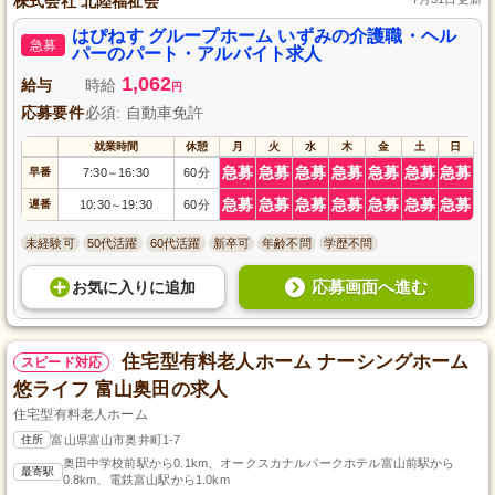
株式会社 北陸福祉会
はぴねす グループホーム いずみの介護職・ヘル
急募
パーのパート・アルバイト求人
1,062
給与
時給
円
応募要件
必須: 自動車免許
就業時間
休憩
月
火
水
木
金
土
日
急募
急募
急募
急募
急募
急募
急募
早番
7:30
16:30
60分
～
急募
急募
急募
急募
急募
急募
急募
遅番
10:30
19:30
60分
～
未経験可
50代活躍
60代活躍
新卒可
年齢不問
学歴不問
応募画面へ進む
お気に入り
に
追加
住宅型有料老人ホーム ナーシングホーム
スピード対応
悠ライフ 富山奥田の求人
住宅型有料老人ホーム
住所
富山県富山市奥井町1-7
奥田中学校前駅から0.1km、オークスカナルパークホテル富山前駅から
最寄駅
0.8km、電鉄富山駅から1.0km