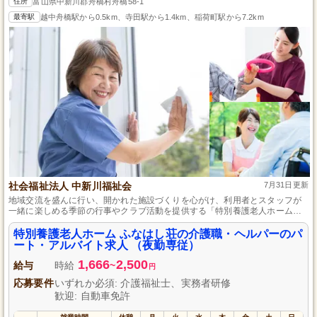
住所
富山県中新川郡舟橋村舟橋58-1
最寄駅
越中舟橋駅から0.5km、寺田駅から1.4km、稲荷町駅から7.2km
社会福祉法人 中新川福祉会
7月31日更新
地域交流を盛んに行い、開かれた施設づくりを心がけ、利用者とスタッフが
一緒に楽しめる季節の行事やクラブ活動を提供する「特別養護老人ホームふ
なはし荘」では、専門の入浴介助スタッフを募集。未経験者は先輩から指導
を受け、週3日からの柔軟な勤務や育休取得の実績があり、ライフスタイルに
特別養護老人ホーム ふなはし荘の介護職・ヘルパーのパ
合わせて働けます。
ート・アルバイト求人 （夜勤専従）
1,666
2,500
給与
時給
~
円
応募要件
いずれか必須: 介護福祉士、実務者研修
歓迎: 自動車免許