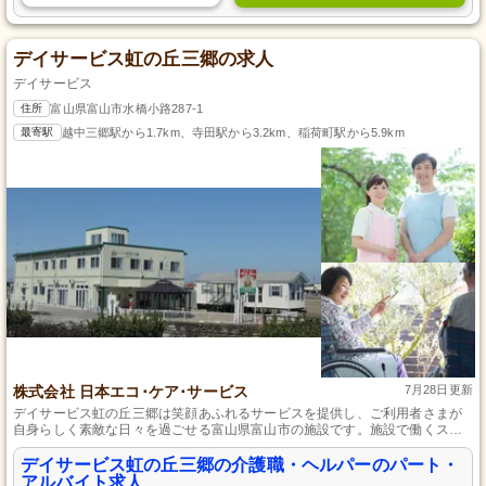
デイサービス虹の丘三郷の求人
デイサービス
住所
富山県富山市水橋小路287-1
最寄駅
越中三郷駅から1.7km、寺田駅から3.2km、稲荷町駅から5.9km
株式会社 日本エコ･ケア･サービス
7月28日更新
デイサービス虹の丘三郷は笑顔あふれるサービスを提供し、ご利用者さまが
自身らしく素敵な日々を過ごせる富山県富山市の施設です。施設で働くスタ
ッフは、みなさんが笑顔でいられることを最初に考えて、一緒に楽しく過ご
す時間を大切にしています。
デイサービス虹の丘三郷の介護職・ヘルパーのパート・
アルバイト求人