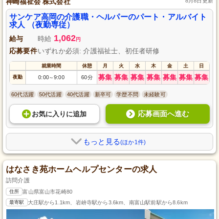
神崎福祉会 株式会社
8月8日更新
サンケア高岡の介護職・ヘルパーのパート・アルバイト
求人 （夜勤専従）
1,062
給与
時給
円
応募要件
いずれか必須: 介護福祉士、初任者研修
就業時間
休憩
月
火
水
木
金
土
日
募集
募集
募集
募集
募集
募集
募集
夜勤
0:00
9:00
60分
～
60代活躍
50代活躍
40代活躍
新卒可
学歴不問
未経験可
応募画面へ進む
お気に入り
に
追加
もっと見る
(ほか1件)
はなさき苑ホームヘルプセンターの求人
訪問介護
住所
富山県富山市花崎80
最寄駅
大庄駅から1.1km、岩峅寺駅から3.6km、南富山駅前駅から8.6km