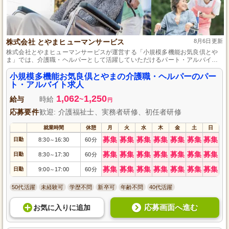
株式会社 とやまヒューマンサービス
8月6日更新
株式会社とやまヒューマンサービスが運営する「小規模多機能お気良倶とや
ま」では、介護職・ヘルパーとして活躍していただけるパート・アルバイト
の方を募集しています。必要資格や経験は不問！地域密着型の温かな雰囲気
の中で、一緒に利用者様の笑顔をサポートしましょう。柔軟な勤務時間でラ
小規模多機能お気良倶とやまの介護職・ヘルパーのパー
イフスタイルに合わせて働ける環境です。あなたのやる気が地域の元気に繋
ト・アルバイト求人
がる、そんな場所で一緒に働きませんか？
1,062
1,250
給与
時給
~
円
応募要件
歓迎: 介護福祉士、実務者研修、初任者研修
就業時間
休憩
月
火
水
木
金
土
日
募集
募集
募集
募集
募集
募集
募集
日勤
8:30
16:30
60分
～
募集
募集
募集
募集
募集
募集
募集
日勤
8:30
17:30
60分
～
募集
募集
募集
募集
募集
募集
募集
日勤
9:00
17:00
60分
～
50代活躍
未経験可
学歴不問
新卒可
年齢不問
40代活躍
応募画面へ進む
お気に入り
に
追加