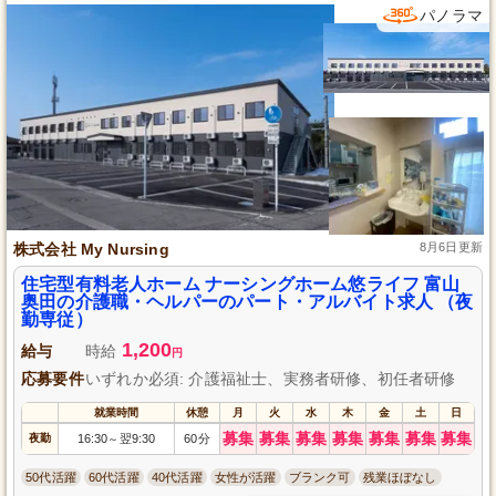
パノラマ
株式会社 My Nursing
8月6日更新
住宅型有料老人ホーム ナーシングホーム悠ライフ 富山
奥田の介護職・ヘルパーのパート・アルバイト求人 （夜
勤専従）
1,200
給与
時給
円
応募要件
いずれか必須: 介護福祉士、実務者研修、初任者研修
就業時間
休憩
月
火
水
木
金
土
日
募集
募集
募集
募集
募集
募集
募集
夜勤
16:30
翌9:30
60分
～
50代活躍
60代活躍
40代活躍
女性が活躍
ブランク可
残業ほぼなし