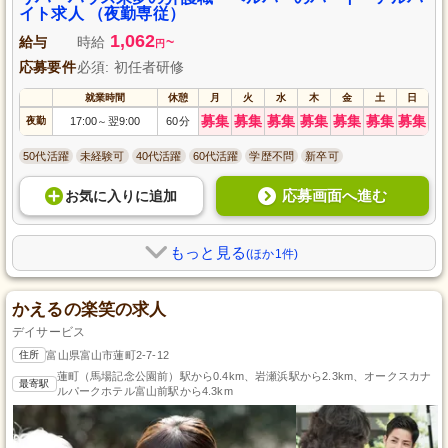
イト求人 （夜勤専従）
1,062
給与
時給
~
円
応募要件
必須: 初任者研修
就業時間
休憩
月
火
水
木
金
土
日
募集
募集
募集
募集
募集
募集
募集
夜勤
17:00
翌9:00
60分
～
50代活躍
未経験可
40代活躍
60代活躍
学歴不問
新卒可
応募画面へ進む
お気に入り
に
追加
もっと見る
(ほか1件)
かえるの楽笑の求人
デイサービス
住所
富山県富山市蓮町2-7-12
蓮町（馬場記念公園前）駅から0.4km、岩瀬浜駅から2.3km、オークスカナ
最寄駅
ルパークホテル富山前駅から4.3km