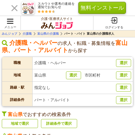
スカウトや選考の連絡を
無料インストール
通知でお知らせ
介護･医療求人サイト
メニュー
ログインする
みんジョブ
介護職
富山県の介護職
パート・バイト 富山県の介護職求人
介護職・ヘルパー
富山
の求人・転職・募集情報を
県
、
パート・アルバイト
から探す
職種
介護職・ヘルパー
選択
地域
富山県
選択
市区町村
選択
路線・駅
指定なし
選択
詳細条件
パート・アルバイト
選択
富山県
でおすすめの検索条件
地域で選択
詳細条件で選択