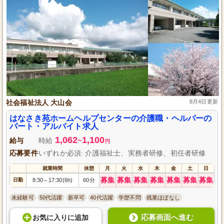
社会福祉法人 大山会
8月4日更新
はなさき苑ホームヘルプセンターの介護職・ヘルパーの
パート・アルバイト求人
1,062
1,100
給与
時給
~
円
応募要件
いずれか必須: 介護福祉士、実務者研修、初任者研修
就業時間
休憩
月
火
水
木
金
土
日
募集
募集
募集
募集
募集
募集
募集
日勤
8:30
17:30(6h)
60分
～
未経験可
50代活躍
新卒可
40代活躍
学歴不問
残業ほぼなし
応募画面へ進む
お気に入り
に
追加