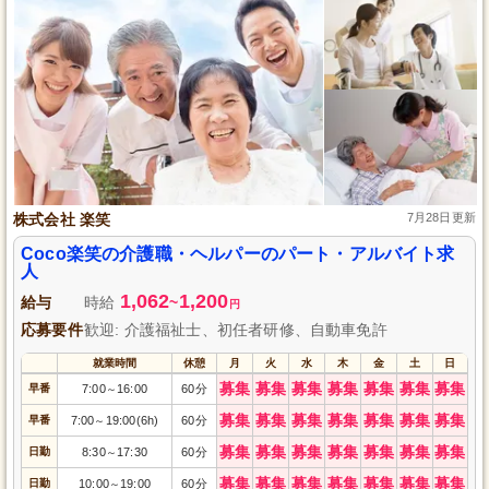
株式会社 楽笑
7月28日更新
Coco楽笑の介護職・ヘルパーのパート・アルバイト求
人
1,062
1,200
給与
時給
~
円
応募要件
歓迎: 介護福祉士、初任者研修、自動車免許
就業時間
休憩
月
火
水
木
金
土
日
募集
募集
募集
募集
募集
募集
募集
早番
7:00
16:00
60分
～
募集
募集
募集
募集
募集
募集
募集
早番
7:00
19:00(6h)
60分
～
募集
募集
募集
募集
募集
募集
募集
日勤
8:30
17:30
60分
～
募集
募集
募集
募集
募集
募集
募集
日勤
10:00
19:00
60分
～