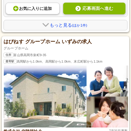
応募画面へ進む
お気に入り
に
追加
もっと見る
(ほか1件)
はぴねす グループホーム いずみの求人
グループホーム
住所
富山県高岡市泉町9-35
最寄駅
高岡駅から1.0km、高岡駅から1.0km、末広町駅から1.1km
7月31日更新