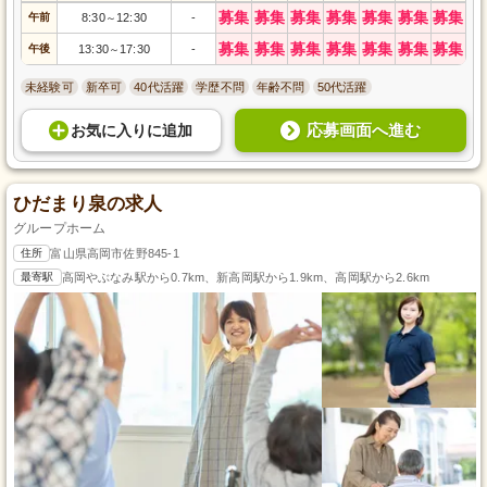
募集
募集
募集
募集
募集
募集
募集
午前
8:30
12:30
-
～
募集
募集
募集
募集
募集
募集
募集
午後
13:30
17:30
-
～
未経験可
新卒可
40代活躍
学歴不問
年齢不問
50代活躍
応募画面へ進む
お気に入り
に
追加
ひだまり泉の求人
グループホーム
住所
富山県高岡市佐野845-1
最寄駅
高岡やぶなみ駅から0.7km、新高岡駅から1.9km、高岡駅から2.6km