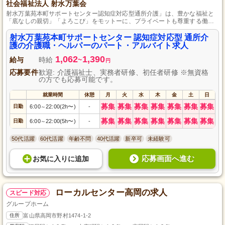
社会福祉法人 射水万葉会
射水万葉苑本町サポートセンター認知症対応型通所介護」は、豊かな福祉と
「底なしの親切」「よろこび」をモットーに、プライベートも尊重する働き
やすい環境で、各種介護サービスを展開する社会貢献企業です。
射水万葉苑本町サポートセンター 認知症対応型 通所介
護の介護職・ヘルパーのパート・アルバイト求人
1,062
1,390
給与
時給
~
円
応募要件
歓迎: 介護福祉士、実務者研修、初任者研修 ※無資格
の方でも応募可能です。
就業時間
休憩
月
火
水
木
金
土
日
募集
募集
募集
募集
募集
募集
募集
日勤
6:00
22:00(2h〜)
-
～
募集
募集
募集
募集
募集
募集
募集
日勤
6:00
22:00(5h〜)
-
～
50代活躍
60代活躍
年齢不問
40代活躍
新卒可
未経験可
応募画面へ進む
お気に入り
に
追加
ローカルセンター高岡の求人
スピード対応
グループホーム
住所
富山県高岡市野村1474-1-2