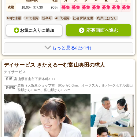
就業時間
休憩
月
火
水
木
金
土
日
募集
募集
募集
募集
募集
募集
募集
夜勤
18:00
翌7:30
90分
～
60代活躍
50代活躍
新卒可
40代活躍
社会保険完備
残業ほぼなし
応募画面へ進む
お気に入り
に
追加
もっと見る
(ほか1件)
デイサービス きたえるーむ富山奥田の求人
デイサービス
住所
富山県富山市下新本町3-17
粟島（大阪屋ショップ前）駅から0.6km、オークスカナルパークホテル富山
最寄駅
前駅から1.4km、富山駅から1.7km