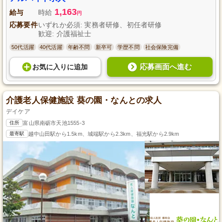
1,163
給与
時給
円
応募要件
いずれか必須: 実務者研修、初任者研修
歓迎: 介護福祉士
50代活躍
40代活躍
年齢不問
新卒可
学歴不問
社会保険完備
応募画面へ進む
お気に入り
に
追加
介護老人保健施設 葵の園・なんとの求人
デイケア
住所
富山県南砺市天池1555-3
最寄駅
越中山田駅から1.5km、城端駅から2.3km、福光駅から2.9km