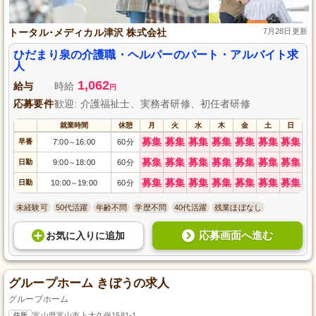
トータル･メディカル津沢 株式会社
7月28日更新
ひだまり泉の介護職・ヘルパーのパート・アルバイト求
人
1,062
給与
時給
円
応募要件
歓迎: 介護福祉士、実務者研修、初任者研修
就業時間
休憩
月
火
水
木
金
土
日
募集
募集
募集
募集
募集
募集
募集
早番
7:00
16:00
60分
～
募集
募集
募集
募集
募集
募集
募集
日勤
9:00
18:00
60分
～
募集
募集
募集
募集
募集
募集
募集
日勤
10:00
19:00
60分
～
未経験可
50代活躍
年齢不問
学歴不問
40代活躍
残業ほぼなし
応募画面へ進む
お気に入り
に
追加
グループホーム きぼうの求人
グループホーム
住所
富山県富山市上大久保1581-1