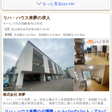
もっと見る
(ほか1件)
リハ・ハウス来夢の求人
サービス付き高齢者向け住宅
住所
富山県氷見市伊勢大町2-14-20
最寄駅
氷見駅から0.2km、島尾駅から3.0km、雨晴駅から5.5km
パノラマ
株式会社 来夢
「リハ・ハウス来夢」は、自由な働き方と長期就業が可能で、未経験でも始
められ柔軟な働き環境を提供し、地域で元気に暮らす利用者様とその家族を
支え、広い年代の方々に活躍する場を提供しています。
リハ・ハウス来夢の介護職・ヘルパーのパート・アルバ