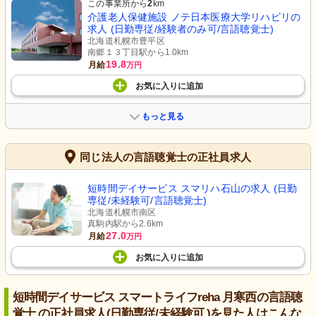
この事業所から
2
km
介護老人保健施設 ノテ日本医療大学リハビリの
求人 (日勤専従/経験者のみ可/言語聴覚士)
北海道札幌市豊平区
南郷１３丁目駅から1.0km
19.8
月給
万円
お気に入り
に
追加
もっと見る
同じ法人の言語聴覚士の正社員求人
短時間デイサービス スマリハ石山の求人 (日勤
専従/未経験可/言語聴覚士)
北海道札幌市南区
真駒内駅から2.6km
27.0
月給
万円
お気に入り
に
追加
短時間デイサービス スマートライフreha 月寒西の言語聴
覚士 の正社員求人(日勤専従/未経験可 )を見た人はこんな