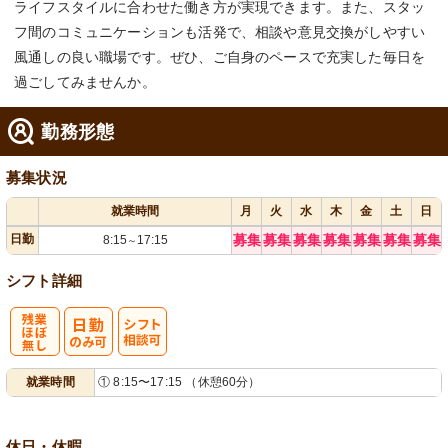
ライフスタイルに合わせた働き方が実現できます。また、スタッ
フ間のコミュニケーションも活発で、相談や意見交換がしやすい
風通しの良い職場です。ぜひ、ご自身のペースで充実した毎日を
過ごしてみませんか。
勤務形態
募集状況
就業時間
月
火
水
木
金
土
日
日勤
募集
募集
募集
募集
募集
募集
募集
8:15
17:15
～
シフト詳細
残
シ
就業時間
① 8:15〜17:15 （休憩60分）
業ほぼなし
フト相談可
休日・休暇