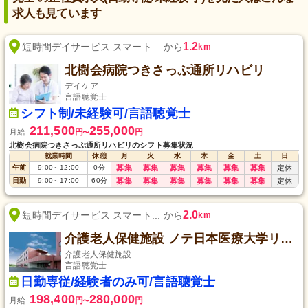
求人も見ています
1.2
短時間デイサービス スマート... から
km
北樹会病院つきさっぷ通所リハビリ
デイケア
言語聴覚士
シフト制/未経験可/言語聴覚士
211,500
255,000
月給
円
円
〜
北樹会病院つきさっぷ通所リハビリのシフト募集状況
就業時間
休憩
月
火
水
木
金
土
日
午前
9:00
～
12:00
0
分
募集
募集
募集
募集
募集
募集
定休
日勤
9:00
～
17:00
60
分
募集
募集
募集
募集
募集
募集
定休
2.0
短時間デイサービス スマート... から
km
介護老人保健施設 ノテ日本医療大学リハビリ
介護老人保健施設
言語聴覚士
日勤専従/経験者のみ可/言語聴覚士
198,400
280,000
月給
円
円
〜