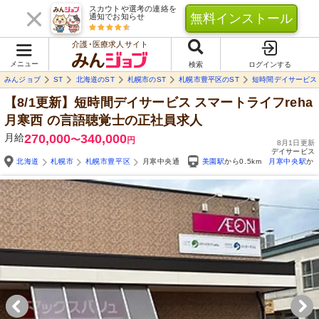
スカウトや選考の連絡を
無料インストール
通知でお知らせ
介護･医療求人サイト
メニュー
検索
ログインする
みんジョブ
ST
北海道のST
札幌市のST
札幌市豊平区のST
短時間デイサービス 
【8/1更新】短時間デイサービス スマートライフreha
月寒西
の言語聴覚士の正社員求人
月給
270,000
340,000
〜
円
8月1日更新
デイサービス
北海道
札幌市
札幌市豊平区
月寒中央通
美園駅
から0.5km
月寒中央駅
から