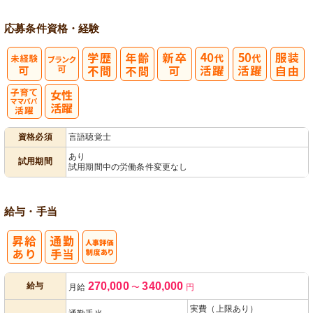
応募条件
資格・経験
子育てママパ
資格必須
言語聴覚士
パ活躍
あり
試用期間
試用期間中の労働条件変更なし
給与・手当
人事評価制度
270,000
340,000
給与
月給
〜
円
あり
実費（上限あり）