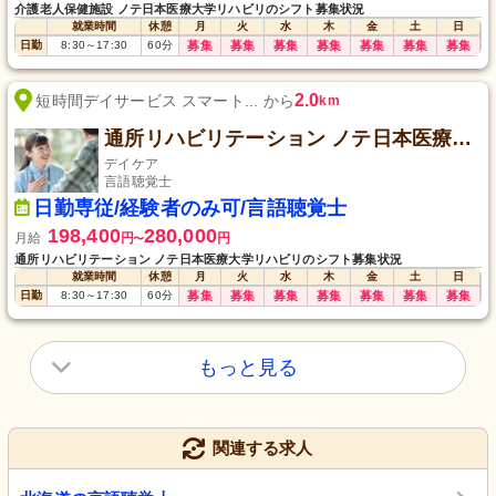
介護老人保健施設 ノテ日本医療大学リハビリのシフト募集状況
就業時間
休憩
月
火
水
木
金
土
日
日勤
8:30
～
17:30
60
分
募集
募集
募集
募集
募集
募集
募集
2.0
短時間デイサービス スマート... から
km
通所リハビリテーション ノテ日本医療大学リハビリ
デイケア
言語聴覚士
日勤専従/経験者のみ可/言語聴覚士
198,400
280,000
月給
円
円
〜
通所リハビリテーション ノテ日本医療大学リハビリのシフト募集状況
就業時間
休憩
月
火
水
木
金
土
日
日勤
8:30
～
17:30
60
分
募集
募集
募集
募集
募集
募集
募集
もっと見る
関連する求人