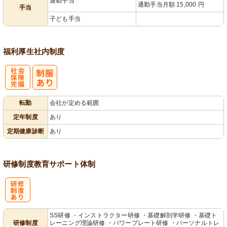
通勤手当
通勤手当月額 15,000 円
手当
子ども手当
福利厚生
社内制度
社
転勤
会社が定める範囲
会保険完備
定年制度
あり
定期健康診断
あり
研修制度
教育
サポート体制
研
SS研修 ・インストラクター研修 ・基礎解剖学研修 ・基礎ト
研修制度
レーニング理論研修 ・パワープレート研修 ・パーソナルトレ
修制度あり