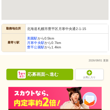
勤務地住所
北海道札幌市豊平区月寒中央通2-1-15
美園駅
から0.5km
最寄り駅
月寒中央駅
から0.7km
豊平公園駅
から1.4km
2026/08/01 更新
応募画面
進む
へ
お気に入り