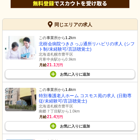
同じエリアの求人
この事業所から
1.2
km
北樹会病院つきさっぷ通所リハビリの求人 (シフ
ト制/未経験可/言語聴覚士)
北海道札幌市豊平区
月寒中央駅から0.9km
21.1
月給
万円
お気に入り
に
追加
この事業所から
1.6
km
特別養護老人ホーム コスモス苑の求人 (日勤専
従/未経験可/言語聴覚士)
北海道札幌市豊平区
南郷７丁目駅から1.0km
21.4
月給
万円
お気に入り
に
追加