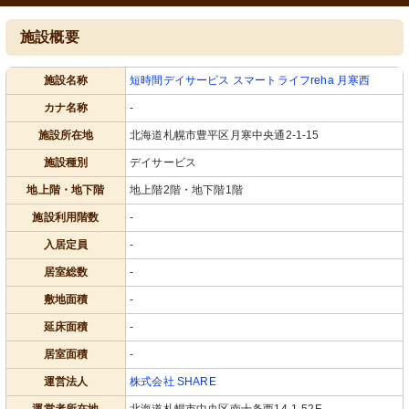
施設概要
施設名称
短時間デイサービス スマートライフreha 月寒西
カナ名称
-
施設所在地
北海道札幌市豊平区月寒中央通2-1-15
施設種別
デイサービス
地上階・地下階
地上階2階・地下階1階
施設利用階数
-
入居定員
-
居室総数
-
敷地面積
-
延床面積
-
居室面積
-
運営法人
株式会社 SHARE