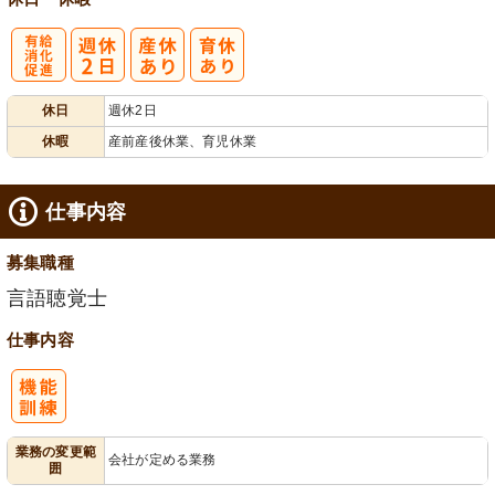
有
休日
週休2日
給消化促進
休暇
産前産後休業、育児休業
仕事内容
募集職種
言語聴覚士
仕事内容
業務の変更範
会社が定める業務
囲