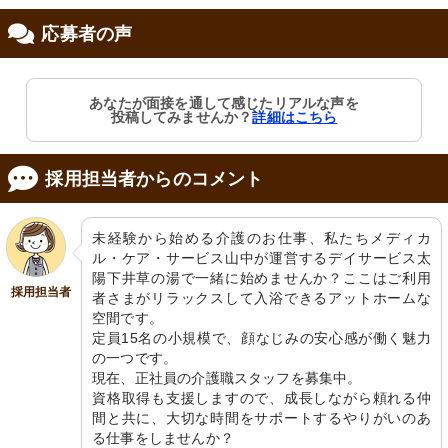
応募者の声
修制度あり
あなたが面接を通して感じたリアルな声を
投稿してみませんか？
詳細はこちら
採用担当者からのコメント
未経験から始める介護のお仕事、私たちメディカ
ル・ケア・サービス山中が運営するデイサービス太
陽下井草の湯で一緒に始めませんか？ここはご利用
採用担当者
者さまがリラックスして入浴できるアットホームな
空間です。

定員15名の小規模で、顔なじみの安心感が働く魅力
の一つです。

現在、正社員の介護職スタッフを募集中。

資格取得も支援しますので、成長しながら頼れる仲
間と共に、大切な時間をサポートするやりがいのあ
る仕事をしませんか？