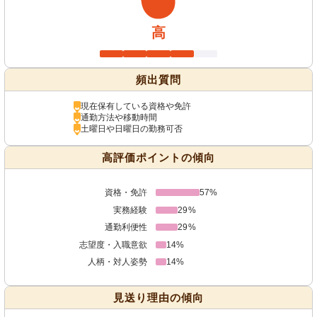
高
頻出質問
現在保有している資格や免許
通勤方法や移動時間
土曜日や日曜日の勤務可否
高評価ポイントの傾向
資格・免許
57%
実務経験
29%
通勤利便性
29%
志望度・入職意欲
14%
人柄・対人姿勢
14%
見送り理由の傾向