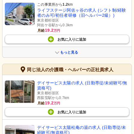
この事業所から
1.2
km
ライフステージ阿佐ヶ谷の求人 (シフト制/経験
者のみ可/初任者研修（旧ヘルパー2級）)
東京都杉並区
阿佐ケ谷駅から0.3km
19.2
月給
万円
お気に入り
に
追加
もっと見る
同じ法人の介護職・ヘルパーの正社員求人
デイサービス太陽の求人 (日勤専従/未経験可/無
資格可)
東京都杉並区
西荻窪駅から0.7km
19.2
月給
万円
お気に入り
に
追加
デイサービス太陽松庵の湯の求人 (日勤専従/未
経験可/無資格可)