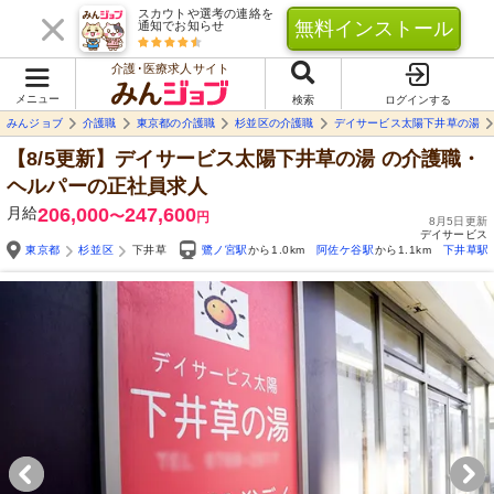
スカウトや選考の連絡を
無料インストール
通知でお知らせ
介護･医療求人サイト
メニュー
検索
ログインする
みんジョブ
介護職
東京都の介護職
杉並区の介護職
デイサービス太陽下井草の湯
【8/5更新】デイサービス太陽下井草の湯
の介護職・
ヘルパーの正社員求人
月給
206,000
247,600
〜
円
8月5日更新
デイサービス
東京都
杉並区
下井草
鷺ノ宮駅
から1.0km
阿佐ケ谷駅
から1.1km
下井草駅