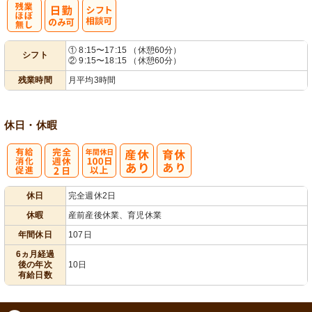
残
シ
① 8:15〜17:15 （休憩60分）
シフト
② 9:15〜18:15 （休憩60分）
業ほぼなし
フト相談可
残業時間
月平均3時間
休日・休暇
有
完
年間休日
休日
完全週休2日
給消化促進
全週休2日
100日以上
休暇
産前産後休業、育児休業
年間休日
107日
6ヵ月経過
後の年次
10日
有給日数