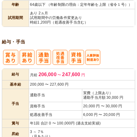
年齢
64歳以下 （年齢制限の理由：定年年齢を上限（省令１号））
パ活躍
あり 2ヵ月
試用期間
試用期間中の労働条件変更あり
時給1,200円（処遇改善手当含む）
給与・手当
処
人事評価制度
206,000
247,600
給与
月給
〜
円
遇改善手当
あり
基本給
200,000
〜
227,600
円
実費（上限あり）
通勤手当
通勤手当月額 30,000 円
手当
資格手当
20,000 円 〜 30,000 円
処遇改善手当
6,000 円 〜 20,000 円
賞与
年1回 合計 0 〜 100,000円 (過去支給実績)
3 ～ 7％
昇給
（月あたり）