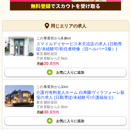
同じエリアの求人
この事業所から
0.8
km
スマイルデイサービス本天沼店の求人 (日勤専
従/未経験可/初任者研修（旧ヘルパー2級）)
東京都杉並区
下井草駅から0.8km
20.0
月給
万円
お気に入り
に
追加
この事業所から
1
km
介護付有料老人ホーム 白寿園ヴィラフォーレ荻
窪の求人 (日勤専従/未経験可/介護福祉士)
東京都杉並区
下井草駅から0.9km
30.0
月給
万円
お気に入り
に
追加