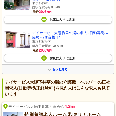
東京都杉並区
西荻窪駅から0.6km
20.6
月給
万円
お気に入り
に
追加
デイサービス太陽梅里の湯の求人 (日勤専従/未
経験可/無資格可)
東京都杉並区
新高円寺駅から0.5km
20.6
月給
万円
お気に入り
に
追加
もっと見る
デイサービス太陽下井草の湯の介護職・ヘルパー の正社
員求人(日勤専従/未経験可 )を見た人はこんな求人も見て
います
4.3
デイサービス太陽下井草の湯 から
km
特別養護老人ホーム 和泉サナホーム