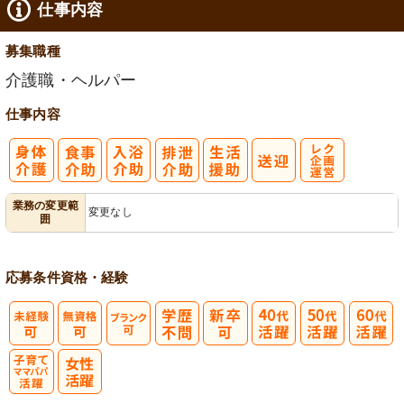
仕事内容
募集職種
介護職・ヘルパー
仕事内容
レク企画・運
業務の変更範
変更なし
囲
営
応募条件
資格・経験
子育てママパ