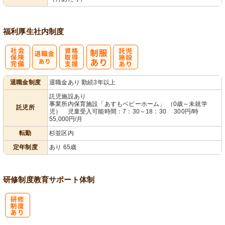
福利厚生
社内制度
社
資格取得支援
託
退職金制度
退職金あり 勤続3年以上
会保険完備
あり
児施設あり
託児施設あり
事業所内保育施設「あすもベビーホーム」 （0歳～未就学
託児所
児） 児童受入可能時間：7：30～18：30 300円/時
55,000円/月
転勤
杉並区内
定年制度
あり 65歳
研修制度
教育
サポート体制
研