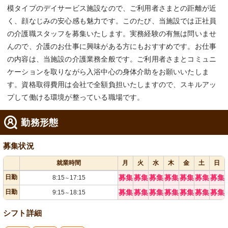
模タイプのデイサービス施設なので、ご利用者さまとの距離が近
く、顔なじみの安心感も魅力です。このたび、当施設では正社員
の介護職スタッフを募集いたします。実務経験の有無は問いませ
んので、介護のお仕事に興味がある方にもおすすめです。お仕事
の内容は、当施設の介護業務全般です。ご利用者さまとコミュニ
ケーションを取りながら入浴中心の身体介助をお願いいたしま
す。資格取得費用は会社で全額負担いたしますので、スキルアッ
プして働ける環境が整っている職場です。
勤務形態
募集状況
就業時間
月
火
水
木
金
土
日
日勤
募集
募集
募集
募集
募集
募集
募集
8:15
17:15
～
日勤
募集
募集
募集
募集
募集
募集
募集
9:15
18:15
～
シフト詳細