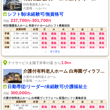
特別養護老人ホーム
介護職・ヘルパー
シフト制/未経験可/無資格可
237,700
301,700
月給
円
円
〜
特別養護老人ホーム 和泉サナホームのシフト募集状況
就業時間
休憩
月
火
水
木
金
土
日
早番
7:00
～
16:00
60
分
募集
募集
募集
募集
募集
募集
募集
日勤
8:30
～
17:30
60
分
募集
募集
募集
募集
募集
募集
募集
日勤
9:00
～
18:00
60
分
募集
募集
募集
募集
募集
募集
募集
遅番
11:30
～
20:30
60
分
募集
募集
募集
募集
募集
募集
募集
遅番
13:00
～
22:00
60
分
募集
募集
募集
募集
募集
募集
募集
夜勤
21:45
～
翌7:30
60
分
募集
募集
募集
募集
募集
募集
募集
1.0
デイサービス太陽下井草の湯 から
km
介護付有料老人ホーム 白寿園ヴィラフォーレ荻窪
介護付き有料老人ホーム
介護職・ヘルパー
日勤専従/リーダー/未経験可/介護福祉士
300,000
月給
円
〜
介護付有料老人ホーム 白寿園ヴィラフォーレ荻窪のシフト募集状況
就業時間
休憩
月
火
水
木
金
土
日
7:00
～
16:00
早番
60
分
募集
募集
募集
募集
募集
募集
募集
(8h)