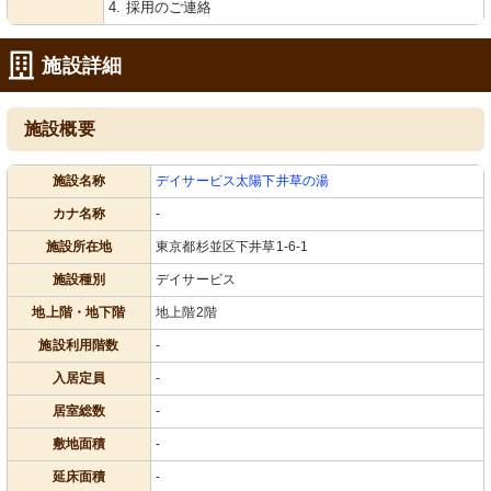
4. 採用のご連絡
施設詳細
施設概要
施設名称
デイサービス太陽下井草の湯
カナ名称
-
施設所在地
東京都杉並区下井草1-6-1
施設種別
デイサービス
地上階・地下階
地上階2階
施設利用階数
-
入居定員
-
居室総数
-
敷地面積
-
延床面積
-