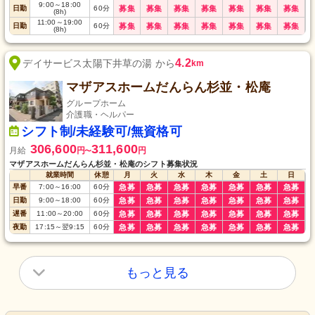
9:00
～
18:00
日勤
60
分
募集
募集
募集
募集
募集
募集
募集
(8h)
11:00
～
19:00
日勤
60
分
募集
募集
募集
募集
募集
募集
募集
(8h)
4.2
デイサービス太陽下井草の湯 から
km
マザアスホームだんらん杉並・松庵
グループホーム
介護職・ヘルパー
シフト制/未経験可/無資格可
306,600
311,600
月給
円
円
〜
マザアスホームだんらん杉並・松庵のシフト募集状況
就業時間
休憩
月
火
水
木
金
土
日
早番
7:00
～
16:00
60
分
急募
急募
急募
急募
急募
急募
急募
日勤
9:00
～
18:00
60
分
急募
急募
急募
急募
急募
急募
急募
遅番
11:00
～
20:00
60
分
急募
急募
急募
急募
急募
急募
急募
夜勤
17:15
～
翌9:15
60
分
急募
急募
急募
急募
急募
急募
急募
もっと見る